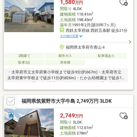
1,580
万円
間取り
4LDK
2
建物面積
118.41m
2
土地面積
198.45m
築年月
1991年2月(築35年7ヶ月)
西鉄太宰府線 西鉄五条駅 徒歩21分
その他の交通
福岡県太宰府市青山４
2階建て
都市ガス
駐車場あり
駐車2台
所有権
・太宰府市立太宰府東小学校まで徒歩9分(約667m)・太宰府市立
太宰府東中学校まで徒歩11分(約826m)・たかお幼稚園まで徒歩10
分(約750m)・星ヶ丘保育園まで徒歩11分(約830m)・星ヶ丘公園ま
で徒歩2分(約140m)・セブンイレブン太宰府梅香苑一丁目店まで
徒歩7分(約520m)・マクドナルド太宰府店まで徒歩10分(約
福岡県筑紫野市大字牛島 2,749万円 3LDK
730m)・ガスト太宰府南店まで徒歩11分(約840m)・大賀ドラック
ストア 五条店まで徒歩17分(約1350m)・ホームセンターグッデ
イ太宰府店まで徒歩17分(約1290m)
2,749
万円
間取り
3LDK
2
建物面積
112.61m
2
土地面積
278m