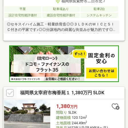
福岡県筑紫野市二日市北７
平屋
駐車場あり
駐車2台
設計住宅性能評価付
建設住宅性能評価付
システムキッチン
◎セキスイハイム施工・軽量鉄骨造◎◎３ＬＤＫのＷＩＣとＳＩ
Ｃ付きの平家です♪◎◎分譲地内の綺麗な街並みが魅力的です◎◎
西鉄天神大牟田線「西鉄二日市」駅より徒歩１３分◎◎３０年保
証・６０年長期サポートシステム引継ぎ可能◎◎２４時間換気シ
ステム「快適エアリー」搭載◎◎太陽光発電システム５．１８ｋ
ｗ・蓄電池４．９ｋＷｈ搭載のオール電化住宅◎◎長期優良住
宅・ＺＥＨ取得済みの高性能住宅◎◎ステンレス屋根搭載でメン
テナンス費用を軽減します◎
福岡県太宰府市梅香苑１ 1,380万円 5LDK
1,380
万円
間取り
5LDK
2
建物面積
120.12m
2
土地面積
244.49m
築年月
1977年1月(築49年8ヶ月)