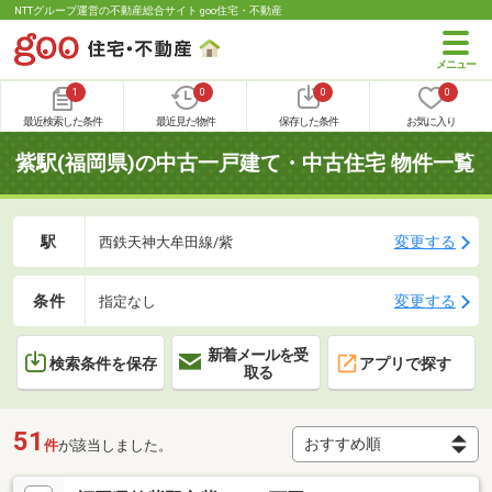
NTTグループ運営の不動産総合サイト goo住宅・不動産
1
0
0
0
最近検索した条件
最近見た物件
保存した条件
お気に入り
紫駅(福岡県)の中古一戸建て・中古住宅 物件一覧
駅
変更する
西鉄天神大牟田線/紫
条件
変更する
指定なし
新着メールを受
検索条件を保存
アプリで探す
取る
51
件
が該当しました。