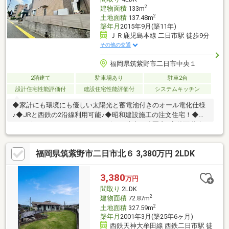
2
建物面積
133m
2
土地面積
137.48m
築年月
2015年9月(築11年)
ＪＲ鹿児島本線 二日市駅 徒歩9分
その他の交通
福岡県筑紫野市二日市中央１
2階建て
駐車場あり
駐車2台
設計住宅性能評価付
建設住宅性能評価付
システムキッチン
◆家計にも環境にも優しい太陽光と蓄電池付きのオール電化仕様
♪◆JRと西鉄の2沿線利用可能♪◆昭和建設施工の注文住宅！◆ド
ラッグストア・スーパー・コンビニが徒歩10分圏内♪◆前面道路
が13mと広くてスッキリ！開放感のある気持ちいい立地です◆食
洗器や浴室乾燥機、エコキュートなど、生活を便利に快適にして
福岡県筑紫野市二日市北６ 3,380万円 2LDK
くれる設備がついています♪◆全居室空気清浄機付き◆太陽光蓄
電池付きで家計にも優しい【アクセス】・二日市東小学校・・徒
歩約7分(541m)・二日市中学校・・徒歩約11分(863m)・セブンイ
3,380
万円
レブン筑紫野郵便局前店・・徒歩約2分(160m)・ディスカウント
間取り
2LDK
ドラッグコスモス二日市駅店・・徒歩約5分(372m)
2
建物面積
72.87m
2
土地面積
327.59m
築年月
2001年3月(築25年6ヶ月)
西鉄天神大牟田線 西鉄二日市駅 徒