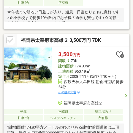
駐車2台
所有権
☆午後まで明るい日差しが入り、通風、日当たりともに良好です
♪☆小学校まで徒歩10分圏内でお子様の通学も安心です♪☆閑静な
住宅地で住環境良好です♪♪☆大手ハウスメーカー〈ミサワホー
ム〉施工の安心品質住宅です！
福岡県太宰府市高雄２ 3,500万円 7DK
3,500
万円
間取り
7DK
2
建物面積
174.83m
2
土地面積
960.19m
築年月
2008年11月(築17年10ヶ月)
西鉄天神大牟田線 朝倉街道駅 徒歩
24分
その他の交通
福岡県太宰府市高雄２
平屋
南道路
駐車場あり
駐車3台
システムキッチン
所有権
?建物面積174.83平方メートルのゆとりある建物?前面道路は二項
道路、接道は拡張予定?2008年築でまだまだ美麗?敷地広いため、