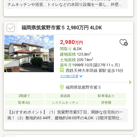
テムキッチンや浴室、トイレなどの水回り設備を一新し、外壁塗
装も行うため、まるで新築のようなピカピカのお家で新生活を始
められます♪毎日の家事を助けてくれる食洗機や浴室乾燥機も完
備。全居室に収納があり、お部屋を広々と使えるゆとりの４ＬＤ
福岡県筑紫野市紫５ 2,980万円 4LDK
Ｋです。嬉しいお庭付き！南側道路に面しているため日当たりも
良好です♪西鉄「朝倉街道駅」まで徒歩１４分。二日市東小学校ま
で徒歩１０分と、通勤や通学にも安心で便利な住環境が魅力的。
2,980
万円
閑静な住宅街で駐車場も平置き完備。リフォーム済みの素敵な住
間取り
4LDK
まいをぜひ一度ご検討ください！皆様からのお問い合わせをお待
2
建物面積
125.8m
ちしてます！
2
土地面積
209.74m
築年月
1998年10月(築27年11ヶ月)
西鉄天神大牟田線 紫駅 徒歩15分
その他の交通
福岡県筑紫野市紫５
2階建て
南道路
駐車場あり
駐車2台
システムキッチン
所有権
【おすすめポイント】（1）筑紫野市紫5丁目、閑静な住宅街の一
画！（2）敷地約63.44坪、建物約38.05坪の4LDK（2階洋室間仕切
り工事で5LDKに変更可、別途間仕切り工事費用要す）！（3）南
西側道路に面し陽当たり良好！（4）駐車場は並列2台駐車可（車
種による）！（5）2階に広いルーフバルコニーあり！（6）トイ