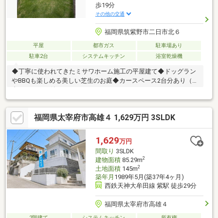
歩19分
その他の交通
福岡県筑紫野市二日市北６
平屋
都市ガス
駐車場あり
駐車2台
システムキッチン
浴室乾燥機
◆丁寧に使われてきたミサワホーム施工の平屋建て◆ドッグラン
やBBQも楽しめる美しい芝生のお庭◆カースペース2台分あり（1
台カーポート付）
福岡県太宰府市高雄４ 1,629万円 3SLDK
1,629
万円
間取り
3SLDK
2
建物面積
85.29m
2
土地面積
145m
築年月
1989年5月(築37年4ヶ月)
西鉄天神大牟田線 紫駅 徒歩29分
福岡県太宰府市高雄４
2階建て
システムキッチン
所有権