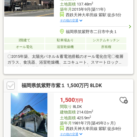
2
土地面積
137.48m
築年月
2015年9月(築11年)
西鉄天神大牟田線 紫駅 徒歩5分
その他の交通
福岡県筑紫野市二日市中央１
2階建て
駐車場あり
システムキッチン
オール電化
浴室乾燥機
所有権
〇2015年築、太陽光パネル＆蓄電池搭載のオール電化住宅〇複層
ガラス、食洗器、浴室乾燥機、エコキュート、スマートロック等
設備充実〇二世帯住宅や事務所・店舗兼用住宅にも適しています
福岡県筑紫野市紫１ 1,500万円 8LDK
1,500
万円
間取り
8LDK
2
建物面積
214.02m
2
土地面積
425.9m
築年月
1981年7月(築45年2ヶ月)
西鉄天神大牟田線 紫駅 徒歩8分
その他の交通