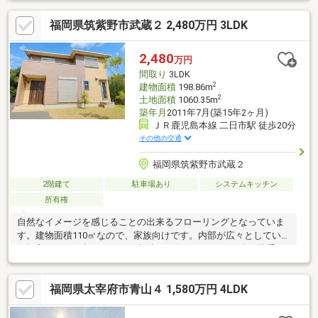
の敷地で駐車やお庭も広々使える住まい■太宰府東小中学校まで
福岡県筑紫野市武蔵２ 2,480万円 3LDK
徒歩10分圏内で子育て世帯に安心安全♪■角地・整形地で陽当たり
と使いやすさ◎■大手ハウスメーカー・ミサワホームの信頼の施
工◇◆ご来店について◆◇ハウスマーケット筑紫野店はJR二日市
2,480
万円
駅の目の前！駐車場はJR二日市駅のコインパーキングをご利用く
間取り
3LDK
ださい！駐車料金は弊社で精算いたします(^^)/
2
建物面積
198.86m
2
土地面積
1060.35m
築年月
2011年7月(築15年2ヶ月)
ＪＲ鹿児島本線 二日市駅 徒歩20分
その他の交通
福岡県筑紫野市武蔵２
2階建て
駐車場あり
システムキッチン
所有権
自然なイメージを感じることの出来るフローリングとなっていま
す。建物面積110㎡なので、家族向けです。内部が広々としてい
る押入があり、色々なものを収納できます。きれいで使い勝手の
良いシステムキッチン付きの物件になります。3LDKの物件で快適
な日々を過ごしましょう。室内の行動拠点であるリビングに階段
福岡県太宰府市青山４ 1,580万円 4LDK
を配置した間取りとなります。お庭があるので、小さいお子さん
がいるご家族でも安心して遊ぶことが出来ます。※土地面積約661
㎡の中古戸建も同時販売中です♪