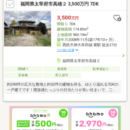
福岡県太宰府市高雄２ 3,500万円 7DK
レは1階と2階にあり！（7）室内の保守状況良好！
3,500
万円
間取り
7DK
2
建物面積
174.83m
2
土地面積
960.19m
築年月
2008年11月(築17年10ヶ月)
西鉄天神大牟田線 紫駅 徒歩27分
その他の交通
福岡県太宰府市高雄２
2階建て
南道路
駐車場あり
所有権
即入居可
約290坪の広大な敷地と約52坪の建物を誇る、ゆとり溢れる7DKの
一戸建てです！開放感たっぷりの日当たりが良い住まいで、二世
帯住宅としても大活躍。お車も3台以上無理なく停められるため、
来客時も安心です。太宰府市立太宰府南小学校まで徒歩約3分、太
宰府東中学校まで徒歩約8分と、お子さまの通学にも大変便利な好
立地。緑豊かな落ち着いた住環境で、家族みんなが伸び伸びと過
ごせます。勝手口やIHクッキングヒーター、トイレ2箇所など、快
適な暮らしを支える設備も充実。自然を感じながら ゆったりとし
た毎日を叶えたいご家族にぴったりな物件です。他、似たような