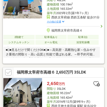
間取り
4SLDK
2
建物面積
100.19m
2
土地面積
165.32m
築年月
2025年2月(築1年7ヶ月)
西鉄太宰府線 西鉄五条駅 徒歩31分
その他の交通
福岡県太宰府市高雄４
2階建て
駐車場あり
駐車2台
システムキッチン
オール電化
浴室乾燥機
■□■見るだけで聞くだけOK■□■～高気密・高断熱な家～住みやす
さ重視の間取り・高い品質と性能で選ばれる家。～即予約可能で
す～赤色タブの【見学予約する】(無料)をクリックで簡単に予約
ができます。【センチュリー２１】■ 世界84の国と地域に、
12900店舗、14.4万人もの営業スタッフ （2024年3月末時点）。
福岡県太宰府市高雄６ 2,650万円 3SLDK
これが世界最大級の不動産ネットワーク 「センチュリー21」です!
■「安心」と「信頼」をモットーに店舗ネットワークを拡大し、
北海道から沖縄までの994店舗、6442人のスタッフ （2024年3月
2,650
万円
末時点）が住まい選びのお手伝いをしています。
間取り
3SLDK
2
建物面積
95.22m
2
土地面積
165.42m
築年月
2016年12月(築9年9ヶ月)
西鉄天神大牟田線 紫駅 徒歩32分