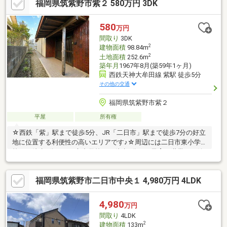
福岡県筑紫野市紫２ 580万円 3DK
580
万円
間取り
3DK
2
建物面積
98.84m
2
土地面積
252.6m
築年月
1967年8月(築59年1ヶ月)
西鉄天神大牟田線 紫駅 徒歩5分
その他の交通
福岡県筑紫野市紫２
平屋
所有権
☆西鉄「紫」駅まで徒歩5分、JR「二日市」駅まで徒歩7分の好立
地に位置する利便性の高いエリアです♪☆周辺には二日市東小学
校まで徒歩8分、二日市中学校まで徒歩9分と、子育て世帯にも嬉
しい立地♪☆マックスバリュエクスプレス二日市店まで徒歩11分
と、日々のお買い物にも便利です♪※再建築不可
福岡県筑紫野市二日市中央１ 4,980万円 4LDK
4,980
万円
間取り
4LDK
2
建物面積
133m