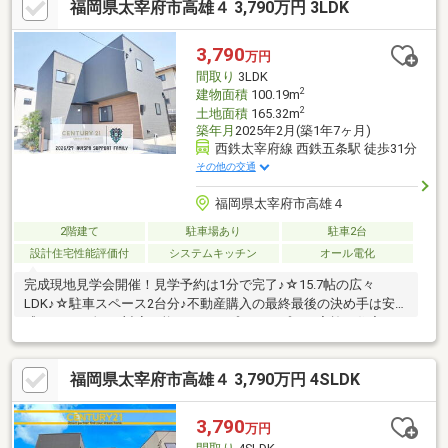
福岡県太宰府市高雄４ 3,790万円 3LDK
ます☆ご購入後のアフターフォローも安心です♪＼当日のご見学
も大歓迎です♪／事前にご予約いただければ、夜間や定休日のご案
内にも柔軟に対応いたします♪住宅ローンに不安がある方や、過去
3,790
万円
に審査が難しかった方も、無理のない進め方を一緒に考えていき
間取り
3LDK
ますので、お気軽にご相談ください♪
2
建物面積
100.19m
2
土地面積
165.32m
築年月
2025年2月(築1年7ヶ月)
西鉄太宰府線 西鉄五条駅 徒歩31分
その他の交通
福岡県太宰府市高雄４
2階建て
駐車場あり
駐車2台
設計住宅性能評価付
システムキッチン
オール電化
完成現地見学会開催！見学予約は1分で完了♪☆15.7帖の広々
LDK♪☆駐車スペース2台分♪不動産購入の最終最後の決め手は安心
感！！！頭金0円対応可能！ライフプランはプロが実施！住宅ロー
ン経験豊富で無料相談♪1971年創業☆55年の信頼と実績☆世界最
大の不動産会社センチュリー21♪弊社はローン代行10万円～30万
福岡県太宰府市高雄４ 3,790万円 4SLDK
円不要で安心安全の不動産取引ができます！！住宅ローン、ライ
フプランもプロが実施♪
3,790
万円