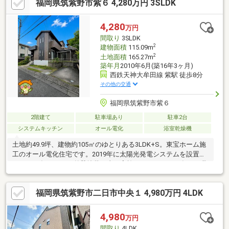
福岡県筑紫野市紫６ 4,280万円 3SLDK
分◆2階から筑紫野・朝倉の山々を望む眺め◆道路向かいに公園■
ダイレックス原店まで徒歩約12分■吉木小学校まで徒歩約9分■御
笠コミュニティセンター(市役所出張所)、御笠郵便局まで徒歩約8
4,280
万円
分■ゆめタウン筑紫野まで車で約10分ご内覧はいつでも可能で
間取り
3SLDK
す。ローンのご相談もお気軽に！
2
建物面積
115.09m
2
土地面積
165.27m
築年月
2010年6月(築16年3ヶ月)
西鉄天神大牟田線 紫駅 徒歩8分
その他の交通
福岡県筑紫野市紫６
2階建て
駐車場あり
駐車2台
システムキッチン
オール電化
浴室乾燥機
土地約49.9坪、建物約105㎡のゆとりある3LDK+S。東宝ホーム施
工のオール電化住宅です。2019年に太陽光発電システムを設置
し、2023年10月には外壁塗装工事を実施、さらには2025年には蓄
電池とエコキュートを新設し、設備更新・メンテナンス費用は総
額約450万円相当。購入後の大きな出費を抑えられる点も魅力で
福岡県筑紫野市二日市中央１ 4,980万円 4LDK
す。太陽光発電と蓄電池を活用し、直近1年間の売電収入は月平均
約11389円、電気使用料は月平均約13161円。オール電化住宅のた
めガス代も不要で、家計にもやさしい住まいです。
4,980
万円
間取り
4LDK