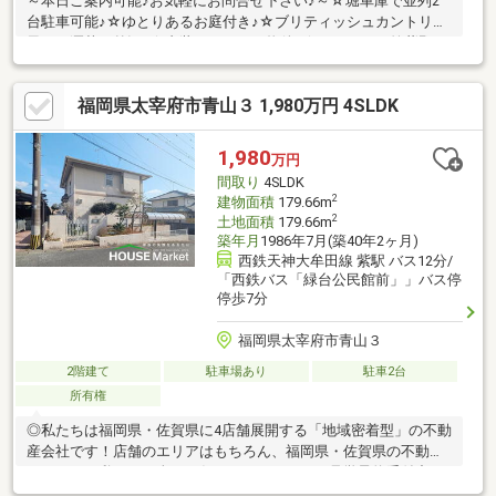
～本日ご案内可能♪お気軽にお問合せ下さい♪～☆堀車庫で並列2
台駐車可能♪☆ゆとりあるお庭付き♪☆ブリティッシュカントリー
風のお洒落な外観♪☆内装リフォーム物件♪☆ゆめタウン筑紫野ま
で車で10分圏内♪●当社ネット掲載以外の物件もご紹介可能です！
【ローン、税金、資金計画など何でもお答えします】Q.気になる
福岡県太宰府市青山３ 1,980万円 4SLDK
お家がたくさんある！→A.すべての物件資料を一括してご提供し
ます♪Q.住宅ローンはどこの銀行で借りたらいいの？→A.諸条件を
お伺いし、お客様にとって最適な金融機関をご提案します♪Q.未公
1,980
万円
開情報を知りたい！→A.これから公開を予定している物件情報も
間取り
4SLDK
ご紹介します♪
2
建物面積
179.66m
2
土地面積
179.66m
築年月
1986年7月(築40年2ヶ月)
西鉄天神大牟田線 紫駅 バス12分/
「西鉄バス「緑台公民館前」」バス停
停歩7分
福岡県太宰府市青山３
2階建て
駐車場あり
駐車2台
所有権
◎私たちは福岡県・佐賀県に4店舗展開する「地域密着型」の不動
産会社です！店舗のエリアはもちろん、福岡県・佐賀県の不動産
のことなら私たちに全てお任せください！！＜見学予約受付中＞
■2台駐車可（車種による）共働き世帯にも安心■約54坪のゆとり