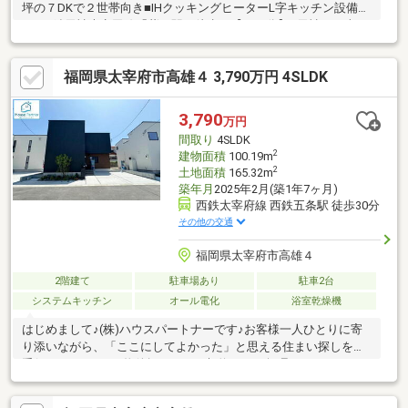
坪の７DKで２世帯向き■IHクッキングヒーターL字キッチン設備あ
り●西鉄天神大牟田線「紫」駅 徒歩で【２７分】●天神まで車で
【２４分】博多まで車で【２２分】●スーパー【グリーンコープ
生協ふくおか 高雄店】車で【３分】●※【太宰府南小学校】
福岡県太宰府市高雄４ 3,790万円 4SLDK
※【太宰府東中学校】●借入金額【３５００万円】金利【０．９７
５％】返済期間【３５年】※月々返済【９８，３９２円】返済期
間【５０年】※月々返済【７３，７２６円】●住宅ローン●資金計
3,790
万円
画●税金関係●購入の流れを全て分かりやすくご説明いたします。
間取り
4SLDK
2
建物面積
100.19m
2
土地面積
165.32m
築年月
2025年2月(築1年7ヶ月)
西鉄太宰府線 西鉄五条駅 徒歩30分
その他の交通
福岡県太宰府市高雄４
2階建て
駐車場あり
駐車2台
システムキッチン
オール電化
浴室乾燥機
はじめまして♪(株)ハウスパートナーです♪お客様一人ひとりに寄
り添いながら、「ここにしてよかった」と思える住まい探しをお
手伝いしています♪物件探しからご契約まで、無理のないペースで
しっかりサポートいたします♪☆良いところだけでなく、気にな
る点もしっかりご説明☆丁寧で分かりやすいご案内を心がけてい