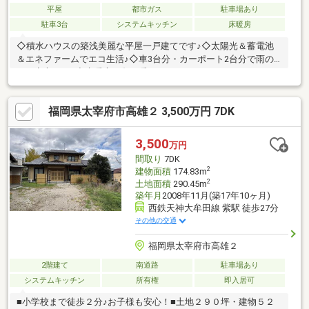
平屋
都市ガス
駐車場あり
駐車3台
システムキッチン
床暖房
◇積水ハウスの築浅美麗な平屋一戸建てです♪◇太陽光＆蓄電池
＆エネファームでエコ生活♪◇車3台分・カーポート2台分で雨の
日も安心です♪◇床暖房で冬も暖かいです♪
福岡県太宰府市高雄２ 3,500万円 7DK
3,500
万円
間取り
7DK
2
建物面積
174.83m
2
土地面積
290.45m
築年月
2008年11月(築17年10ヶ月)
西鉄天神大牟田線 紫駅 徒歩27分
その他の交通
福岡県太宰府市高雄２
2階建て
南道路
駐車場あり
システムキッチン
所有権
即入居可
■小学校まで徒歩２分♪お子様も安心！■土地２９０坪・建物５２