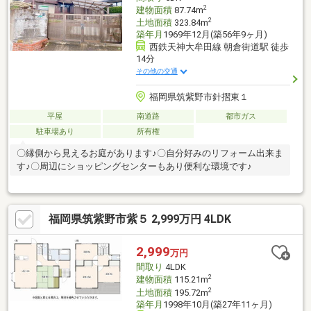
2
建物面積
87.74m
2
土地面積
323.84m
築年月
1969年12月(築56年9ヶ月)
西鉄天神大牟田線 朝倉街道駅 徒歩
14分
その他の交通
福岡県筑紫野市針摺東１
平屋
南道路
都市ガス
駐車場あり
所有権
〇縁側から見えるお庭があります♪〇自分好みのリフォーム出来ま
す♪〇周辺にショッピングセンターもあり便利な環境です♪
福岡県筑紫野市紫５ 2,999万円 4LDK
2,999
万円
間取り
4LDK
2
建物面積
115.21m
2
土地面積
195.72m
築年月
1998年10月(築27年11ヶ月)