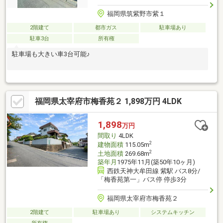
福岡県筑紫野市紫１
2階建て
都市ガス
駐車場あり
駐車3台
所有権
駐車場も大きい車3台可能♪
福岡県太宰府市梅香苑２ 1,898万円 4LDK
1,898
万円
間取り
4LDK
2
建物面積
115.05m
2
土地面積
269.68m
築年月
1975年11月(築50年10ヶ月)
西鉄天神大牟田線 紫駅 バス8分/
「梅香苑第一」バス停 停歩3分
福岡県太宰府市梅香苑２
2階建て
駐車場あり
システムキッチン