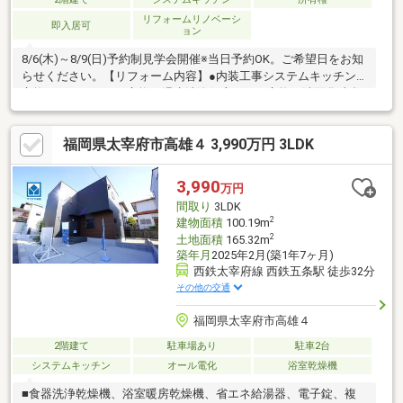
リフォームリノベーシ
即入居可
ョン
8/6(木)～8/9(日)予約制見学会開催※当日予約OK。ご希望日をお知
らせください。【リフォーム内容】●内装工事システムキッチン
交換、ユニットバス交換、温水洗浄便座トイレ交換、洗面化粧台
交換、玄関扉交換、フローリング上張り、クロス張替え、クッシ
ョンフロア張替え、建具交換、クローゼット交換、シューズボッ
福岡県太宰府市高雄４ 3,990万円 3LDK
クス交換、給湯器交換、インターホン設置、火災警報器設置、照
明LED交換●外装工事屋根前面塗装、外壁クリーニング【おすすめ
ポイント】・雨漏り、構造上主要な部分の欠陥や・腐食、給排水
3,990
万円
管の故障や漏水についてお引渡しより２年間保証・シロアリ防除
間取り
3LDK
工事施工後5年間保証・新品の
2
建物面積
100.19m
2
土地面積
165.32m
築年月
2025年2月(築1年7ヶ月)
西鉄太宰府線 西鉄五条駅 徒歩32分
その他の交通
福岡県太宰府市高雄４
2階建て
駐車場あり
駐車2台
システムキッチン
オール電化
浴室乾燥機
■食器洗浄乾燥機、浴室暖房乾燥機、省エネ給湯器、電子錠、複