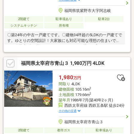
福岡県筑紫野市大字阿志岐
2階建て
駐車場あり
駐車2台
システムキッチン
所有権
〇築24年の中古一戸建てです。〇建物34坪超の5LDKの一戸建てで
す。ゆとりの空間設計！大家族にも対応可能な理想の住まいで
す！〇駐車2台可能です。セカンドカーをお持ちの方にもおすすめ
です！〇お庭付き！家庭菜園やガーデニングもお楽しみいただけ
ます！〇小中学校徒歩13分圏内。通学におすすめの立地です。〇
福岡県太宰府市青山３ 1,980万円 4LDK
西鉄太宰府線「朝倉街道駅」徒歩約24分、御笠自治会バス「向
原」徒歩約1分、ゆめタウン筑紫野まで車で約４分と利便性が良い
立地になります。〇県道65号から1本入った立地のため落ち着い
1,980
万円
た住環境です。〇資金計画・リフォーム・お引渡し条件などお気
間取り
4LDK
軽にご相談ください。
2
建物面積
105.16m
2
土地面積
179.66m
築年月
1986年7月(築40年2ヶ月)
西鉄太宰府線 西鉄五条駅 徒歩24分
その他の交通
福岡県太宰府市青山３
2階建て
都市ガス
駐車場あり