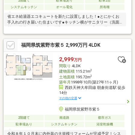
2階建て
駐車場あり
駐車2台
システムキッチン
オール電化
所有権
省エネ給湯器エコキュートを新たに設置しました！●とにかくお
手入れの行き届いた住まいです●キッチン横がサニタリー（洗面
所・お風呂）で動線の良い間取りです●キッチン床はお掃除のし
やすいシートタイル仕上げです●食器棚も充実の対面式オープン
キッチン●快適エアリーを採用しています●南側開口から光が降り
福岡県筑紫野市紫５ 2,999万円 4LDK
注ぐＬＤＫは居心地の良い空間になってます●玄関正面は調湿効
果も兼ねた「エコカラット」を採用（見た目もお洒落です）●シ
ューズインクロゼット（約１Ｍ×２Ｍ）が有る玄関ホール●１階和
2,999
万円
室はリビングと一体的に使用可能が出来て便利です●皆が一番集
間取り
4LDK
まるＬＤＫは全て南面に配置されています●家族の雰囲
2
建物面積
115.21m
2
土地面積
195.72m
築年月
1998年10月(築27年11ヶ月)
西鉄天神大牟田線 朝倉街道駅 徒歩
14分
その他の交通
福岡県筑紫野市紫５
2階建て
南道路
都市ガス
駐車場あり
システムキッチン
浴室乾燥機
令和８年１０月末に内外装の大規模リフォームが完成予定！シス