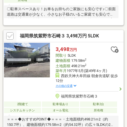
所有権
〇駐車スペースあり！お車をお持ちのご家族にも安心です♪〇前面
道路は交通量が少なく、小さなお子様のいるご家庭でも安心です♪
〇開放感のある角地ならではの立地で隣家との距離が気になる方
にも◎〇周辺にコンビニやドラグストア・飲食店など揃い生活便
利な住環境です♪
福岡県筑紫野市石崎３ 3,498万円 5LDK
3,498
万円
間取り
5LDK
2
建物面積
179.58m
2
土地面積
498.21m
築年月
1977年5月(築49年4ヶ月)
西鉄天神大牟田線 朝倉街道駅 徒歩
12分
その他の交通
福岡県筑紫野市石崎３
2階建て
駐車場あり
駐車2台
システムキッチン
オール電化
所有権
＝＝＝◆おすすめPOINT◆＝＝＝・土地面積約498.21ｍ2（約
150.7坪）、建物面積約179.58ｍ2（約54.32坪）の広々5LDKの2階