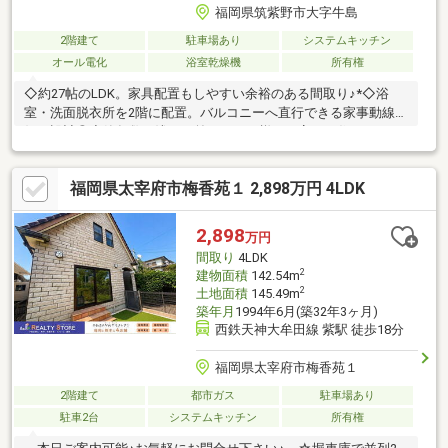
福岡県筑紫野市大字牛島
2階建て
駐車場あり
システムキッチン
オール電化
浴室乾燥機
所有権
◇約27帖のLDK。家具配置もしやすい余裕のある間取り♪*◇浴
室・洗面脱衣所を2階に配置。バルコニーへ直行できる家事動線良
好な設計◎◇築年数も浅く、前オーナー様が丁寧にお住まいだっ
たため、室内はきれいな状態♪*◇天井やアクセントに木目を採
用。統一感のある上質な住空間が広がります☆*◇「ちょっと聞
福岡県太宰府市梅香苑１ 2,898万円 4LDK
いてみたいな…」そんな段階でもOKです！◇ローンのことや気に
なる点は、どうぞお気軽にご相談ください♪*令和8年2月内装リフ
ォーム済【内訳：IHコンロ、室内クリーニング、白蟻点検等】◆
2,898
万円
建築物の高さ限度10ｍ、外壁の後退距離1.0ｍ、最低敷地面積200
間取り
4LDK
㎡◆瑕疵保険（国交省指定）保証付
2
建物面積
142.54m
2
土地面積
145.49m
築年月
1994年6月(築32年3ヶ月)
西鉄天神大牟田線 紫駅 徒歩18分
福岡県太宰府市梅香苑１
2階建て
都市ガス
駐車場あり
駐車2台
システムキッチン
所有権