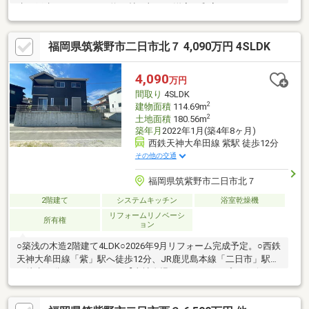
建て戸建てです♪・LDK約16帖に加え、洋室・和室があり、くつろ
ぎや客間としても使いやすくなっております♪・押入・収納が多
く、季節物や日用品も整理しやすく、お部屋をすっきりと保てる
福岡県筑紫野市二日市北７ 4,090万円 4SLDK
ことができます♪・洗面室、浴室、トイレがまとまり、毎日の家事
動線にも配慮されています♪・広縁付きで開放感のある空間で趣味
や読書スペースにも最適です♪・小学校は徒歩10分圏内と子育て
4,090
万円
世帯にも嬉しい住環境です♪・即時予約受付中です♪お気軽にお問
間取り
4SLDK
い合わせください♪
2
建物面積
114.69m
2
土地面積
180.56m
築年月
2022年1月(築4年8ヶ月)
西鉄天神大牟田線 紫駅 徒歩12分
その他の交通
福岡県筑紫野市二日市北７
2階建て
システムキッチン
浴室乾燥機
リフォームリノベーシ
所有権
ョン
○築浅の木造2階建て4LDK○2026年9月リフォーム完成予定。○西鉄
天神大牟田線「紫」駅へ徒歩12分、JR鹿児島本線「二日市」駅へ
も徒歩17分とWアクセス。【当社自慢のワンストップサービ
ス】・当社在籍スタッフはリフォーム、ローンに関するエキスパ
ート！・物件購入+リフォーム費用もまとめてお見積り♪・住み替