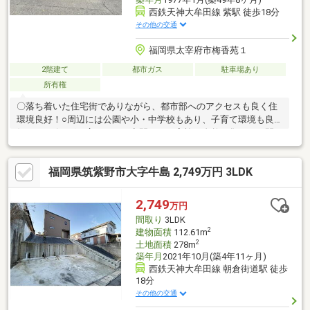
西鉄天神大牟田線 紫駅 徒歩18分
その他の交通
福岡県太宰府市梅香苑１
2階建て
都市ガス
駐車場あり
所有権
〇落ち着いた住宅街でありながら、都市部へのアクセスも良く住
環境良好！○周辺には公園や小・中学校もあり、子育て環境も良
好！○リビングは広々とした空間で、ご家族が自然と集まれる間
取り♪○周辺には日照を遮る高層建築物がなく、陽当たり、通風と
もに良好です♪〇周辺交通量が落ち着いているため、お子様が安心
福岡県筑紫野市大字牛島 2,749万円 3LDK
して過ごせます♪○各居室に収納スペースがあるため、お部屋をす
っきりと使えます！〇再建築可能です！注文住宅用地としてもご
検討ください♪〇リフォーム・リノベーションのご相談承ります！
2,749
万円
お得なフルリフォームのパックプランございます！お気軽にお問
間取り
3LDK
い合わせください！
2
建物面積
112.61m
2
土地面積
278m
築年月
2021年10月(築4年11ヶ月)
西鉄天神大牟田線 朝倉街道駅 徒歩
18分
その他の交通