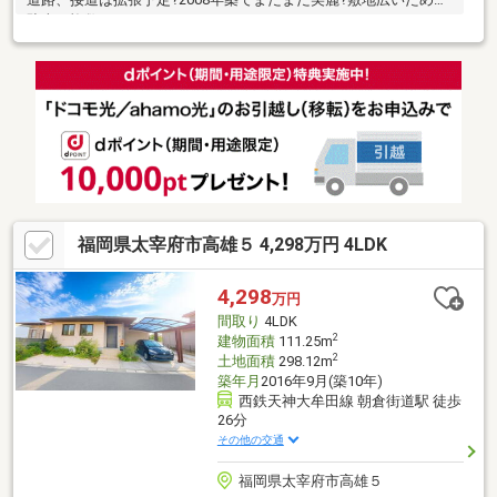
駐車は複数できます
福岡県太宰府市高雄５ 4,298万円 4LDK
4,298
万円
間取り
4LDK
2
建物面積
111.25m
2
土地面積
298.12m
築年月
2016年9月(築10年)
西鉄天神大牟田線 朝倉街道駅 徒歩
26分
その他の交通
福岡県太宰府市高雄５