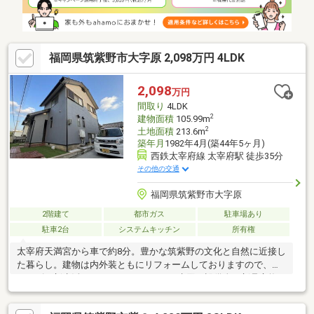
物件をお探しの場合もお気軽にご連絡ください。
福岡県筑紫野市大字原 2,098万円 4LDK
2,098
万円
間取り
4LDK
2
建物面積
105.99m
2
土地面積
213.6m
築年月
1982年4月(築44年5ヶ月)
西鉄太宰府線 太宰府駅 徒歩35分
その他の交通
福岡県筑紫野市大字原
2階建て
都市ガス
駐車場あり
駐車2台
システムキッチン
所有権
太宰府天満宮から車で約8分。豊かな筑紫野の文化と自然に近接し
た暮らし。建物は内外装ともにリフォームしておりますので、ス
ムーズに新生活をスタートできます。□水回り設備全て新品交換□
クロス全面貼り替え□床フローリング・タイル・CF貼り替え□畳・
ふすま表替え、障子貼り替え□外壁・屋根塗装□駐車スペース2台