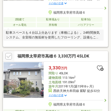
その他の交通
福岡県太宰府市高雄６
2階建て
駐車場あり
駐車3台
オール電化
所有権
バリアフリー
駐車スペースも４台以上分あります（車種による）。24時間換気
システム、全室桜の無垢材を使用したフローリング、設備もこだ
わっています。
福岡県太宰府市高雄６ 3,330万円 4SLDK
3,330
万円
間取り
4SLDK
2
建物面積
113.16m
2
土地面積
191.09m
築年月
2011年1月(築15年8ヶ月)
西鉄天神大牟田線 紫駅 徒歩32分
その他の交通
福岡県太宰府市高雄６