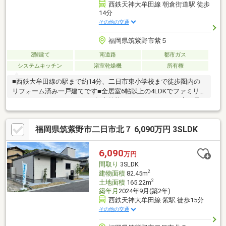
西鉄天神大牟田線 朝倉街道駅 徒歩
14分
その他の交通
福岡県筑紫野市紫５
2階建て
南道路
都市ガス
システムキッチン
浴室乾燥機
所有権
■西鉄大牟田線の駅まで約14分、二日市東小学校まで徒歩圏内の
リフォーム済み一戸建てです■全居室6帖以上の4LDKでファミリー
におすすめのゆったりサイズ■内外装のリフォームは10月完了予
定。水回りもすべて新品なので、快適に新生活をスタートできま
す。■駐車場もあるので、車通勤の方でも安心です◎＊＊＊＊＊
福岡県筑紫野市二日市北７ 6,090万円 3SLDK
＊＊＊物件選びや住宅ローンのこと、不動産購入のなんでもココ
ハウスにお気軽にご相談ください！お客様のマイホーム探しをス
タートからゴールまでお手伝いします
6,090
万円
間取り
3SLDK
2
建物面積
82.45m
2
土地面積
165.22m
築年月
2024年9月(築2年)
西鉄天神大牟田線 紫駅 徒歩15分
その他の交通