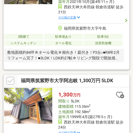
築年月
2021年10月(築4年11ヶ月)
西鉄天神大牟田線 朝倉街道駅 徒歩
21分
その他の交通
福岡県筑紫野市大字牛島
2階建て
駐車場あり
駐車3台
システムキッチン
オール電化
浴室乾燥機
敷地面積約84坪☆オール電化☆南向き！庭付き！P3台♪■R8年2月
リフォーム完了！■3LDK！LDK約27帖☆リビング階段で開放感＾
＾■全居室収納有！南面バルコニー陽当たり良好◎■ゆめタウン筑
紫野⇒車3分/1.3ｋｍ♪◇阿志岐小学校：徒歩約18分◇筑紫野中学
校：徒歩約9分☆年間1600件の相談実績☆頭金0円可能！月々の返
福岡県筑紫野市大字阿志岐 1,300万円 5LDK
済がご不安な方！もっと良い条件を引き出したい方！すでにお借
入のある方！など、住宅ローンのお悩みをこれまでにたくさんお
受けしてきました＾＾お客様に合った最適な金融機関のご提案
1,300
万円
や、将来を見越した無理のないご返済プランの作成もしていま
間取り
5LDK
す！ぜひ一度ご相談下さい＾＾
2
建物面積
115.36m
2
土地面積
192.58m
築年月
1999年4月(築27年5ヶ月)
西鉄天神大牟田線 朝倉街道駅 徒歩
24分
その他の交通