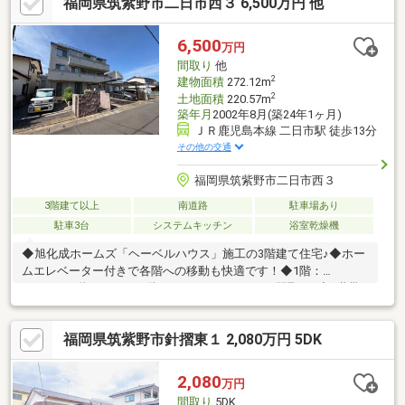
福岡県筑紫野市二日市西３ 6,500万円 他
え先を探しながら、ご自宅の売却が並行して行えます！・もちろ
ん査定も無料です♪【ライフスタイルに合わせた物件探し】・土日
祝/18時以降/1件～複数件のご内覧も大歓迎・ご自宅等への送迎も
6,500
万円
可能です！・当社未掲載物件もご案内できます♪
間取り
他
2
建物面積
272.12m
2
土地面積
220.57m
築年月
2002年8月(築24年1ヶ月)
ＪＲ鹿児島本線 二日市駅 徒歩13分
その他の交通
福岡県筑紫野市二日市西３
3階建て以上
南道路
駐車場あり
駐車3台
システムキッチン
浴室乾燥機
◆旭化成ホームズ「ヘーベルハウス」施工の3階建て住宅♪◆ホー
ムエレベーター付きで各階への移動も快適です！◆1階：
2SLDK・2階：3LDK・3階：3SLDKのゆとりある間取り♪◆3世帯
住宅としても利用可能！◆事務所兼住宅・社員寮としてもとして
もご検討いただけます♪◆駐車場並列4台可能！◆JR鹿児島本線
福岡県筑紫野市針摺東１ 2,080万円 5DK
「二日市」駅徒歩約11分！◆西鉄「西鉄二日市」駅徒歩約15分の
2沿線利用可能♪◆コンビニ・スーパー・ドラッグストアが徒歩圏
内で生活利便性良好♪◆イオンモール筑紫野まで約2.4km！休日の
2,080
万円
お買い物にも便利です♪◆延床約82坪のゆとりある住まい！
間取り
5DK