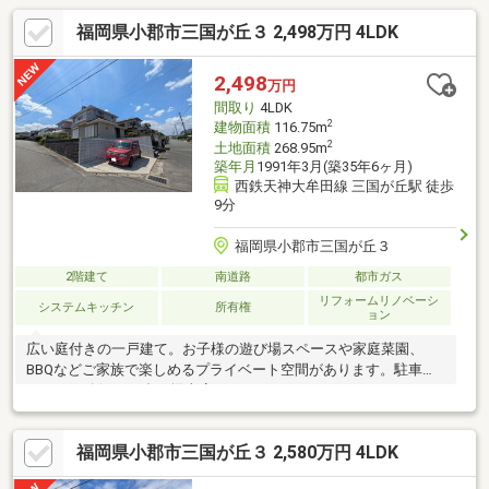
福岡県小郡市三国が丘３ 2,498万円 4LDK
2,498
万円
間取り
4LDK
2
建物面積
116.75m
2
土地面積
268.95m
築年月
1991年3月(築35年6ヶ月)
西鉄天神大牟田線 三国が丘駅 徒歩
9分
福岡県小郡市三国が丘３
2階建て
南道路
都市ガス
リフォームリノベーシ
システムキッチン
所有権
ョン
広い庭付きの一戸建て。お子様の遊び場スペースや家庭菜園、
BBQなどご家族で楽しめるプライベート空間があります。駐車ス
ペースも確保。※1台は堀車庫（W2900×H1960）となります。マ
ンションでは実現しにくいゆとりある暮らしを叶えます。ぜひ現
地で写真では伝わらない広さと暮らしやすさをご体感ください。
福岡県小郡市三国が丘３ 2,580万円 4LDK
●西鉄「三国が丘」駅まで徒歩9●ロピア筑紫野店まで車で9分●セ
ブンイレブンまで徒歩12分・車で3分●大通り（県道88号線久留米