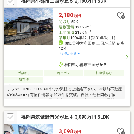
福岡県小郡市三国が丘５ 2,180万円 5DK
2,180
万円
間取り
5DK
2
建物面積
134.97m
2
土地面積
215.01m
築年月
1994年12月(築31年9ヶ月)
西鉄天神大牟田線 三国が丘駅 徒歩
12分
その他の交通
福岡県小郡市三国が丘５
2階建て
都市ガス
駐車場あり
所有権
テシマ 070-6590-6163までお気軽にご連絡下さい。≪駅前不動産
の強み≫■ 保有物件情報は40万件を突破。自社・他社問わず物件
をご紹介しています■福岡・久留米・佐賀を中心に多店舗展開し
ており、地域の各店舗が担当エリアの物件情報を収集・登録し、
全店で共有しているから物件情報には自信があります。駅前不動
福岡県筑紫野市光が丘４ 3,098万円 5LDK
産の店舗ネットワークで蓄積した物件情報は、今や40万件を突破
しました。
3,098
万円