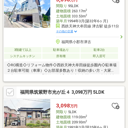
万円
間取り
9SLDK
2
建物面積
263.17m
2
土地面積
333.53m
築年月
1994年3月(築32年6ヶ月)
西鉄天神大牟田線 津古駅 徒歩11分
その他の交通
福岡県小郡市津古
3階建て以上
駐車場あり
駐車2台
システムキッチン
所有権
即入居可
◇RC構造◇リフォーム物件◇西鉄天神大牟田線徒歩圏内◇駐車場
２台駐車可能（車庫）◇お部屋多数あり！収納の多い方・大家族
の方にもおすすめ！【駅前不動産】直営店舗九州No.1！◇地域密
着型不動産◇皆様のおかげで今年で31周年。近隣店舗でのご対
応、ご相談可能でございます(^^♪また、他社様の物件もご紹介可
福岡県筑紫野市光が丘４ 3,098万円 5LDK
能でございます！お気軽にお問い合わせ下さいませ。
3,098
万円
間取り
5LDK
2
建物面積
119.03m
2
土地面積
209.93m
築年月
1991年3月(築35年6ヶ月)