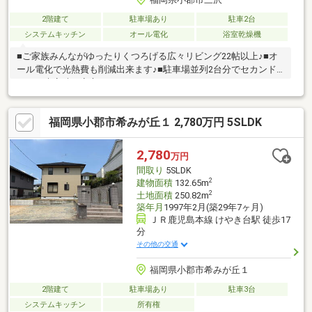
2階建て
駐車場あり
駐車2台
システムキッチン
オール電化
浴室乾燥機
■ご家族みんながゆったりくつろげる広々リビング22帖以上♪■オ
ール電化で光熱費も削減出来ます♪■駐車場並列2台分でセカンド
カーや来客時も安心です♪
福岡県小郡市希みが丘１ 2,780万円 5SLDK
2,780
万円
間取り
5SLDK
2
建物面積
132.65m
2
土地面積
250.82m
築年月
1997年2月(築29年7ヶ月)
ＪＲ鹿児島本線 けやき台駅 徒歩17
分
その他の交通
福岡県小郡市希みが丘１
2階建て
駐車場あり
駐車3台
システムキッチン
所有権