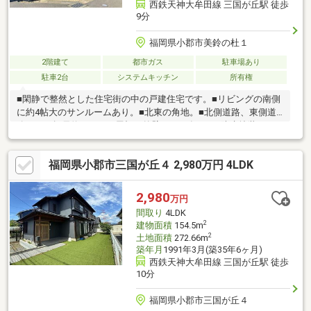
西鉄天神大牟田線 三国が丘駅 徒歩
9分
福岡県小郡市美鈴の杜１
2階建て
都市ガス
駐車場あり
駐車2台
システムキッチン
所有権
■閑静で整然とした住宅街の中の戸建住宅です。■リビングの南側
に約4帖大のサンルームあり。■北東の角地。■北側道路、東側道
路ともに幅員約6.0ｍ。※屋根・外壁：2021年8月に防水塗装メン
テナンス済み（2036年8月まで漏水保証付き）※ガス給湯器：2021
年9月に新品に交換済み（2031年9月まで故障保証付き）※法22条
福岡県小郡市三国が丘４ 2,980万円 4LDK
区域・高さ10ｍ/外壁後退1.5ｍ/最低敷地面積200㎡ ※建ぺい率に
おいて、建築基準法第53条第3項第2号に基づく角地の指定を受け
ている場合は50％となります。内覧ご希望の際は、お早めにお問
2,980
万円
い合わせください。
間取り
4LDK
2
建物面積
154.5m
2
土地面積
272.66m
築年月
1991年3月(築35年6ヶ月)
西鉄天神大牟田線 三国が丘駅 徒歩
10分
福岡県小郡市三国が丘４