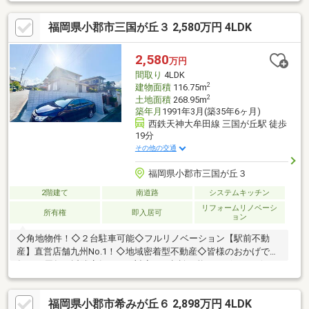
宅ワークの一角にも使えます♪〇太陽光（4.06kW）、蓄電池
（7.4kW）と月々のランニングコストを大幅に削減できます♪〇バ
福岡県小郡市三国が丘３ 2,580万円 4LDK
ルコニーがあり日当たりを活かした洗濯、又お庭も付いているの
でガーデニングなどがお好きな方にオススメです♪〇床下収納や玄
関収納、各居室に収納があり日用品の整理がしやすく生活感を抑
2,580
万円
えれます♪〇お料理好きには嬉しいシステムキッチンです♪〇コン
間取り
4LDK
ビニ・スーパー等、周辺環境住しております！
2
建物面積
116.75m
2
土地面積
268.95m
築年月
1991年3月(築35年6ヶ月)
西鉄天神大牟田線 三国が丘駅 徒歩
19分
その他の交通
福岡県小郡市三国が丘３
2階建て
南道路
システムキッチン
リフォームリノベーシ
所有権
即入居可
ョン
◇角地物件！◇２台駐車可能◇フルリノベーション【駅前不動
産】直営店舗九州No.1！◇地域密着型不動産◇皆様のおかげで今
年で31周年。近隣店舗でのご対応、ご相談可能でございます(^^♪
また、他社様の物件もご紹介可能でございます！お気軽にお問い
合わせ下さいませ。
福岡県小郡市希みが丘６ 2,898万円 4LDK