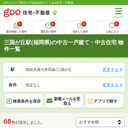
NTTグループ運営の不動産総合サイト goo住宅・不動産
1
0
0
0
最近検索した条件
最近見た物件
保存した条件
お気に入り
三国が丘駅(福岡県)の中古一戸建て・中古住宅 物
件一覧
駅
変更する
西鉄天神大牟田線/三国が丘
条件
変更する
指定なし
新着メールを受
検索条件を保存
アプリで探す
取る
68
件
が該当しました。