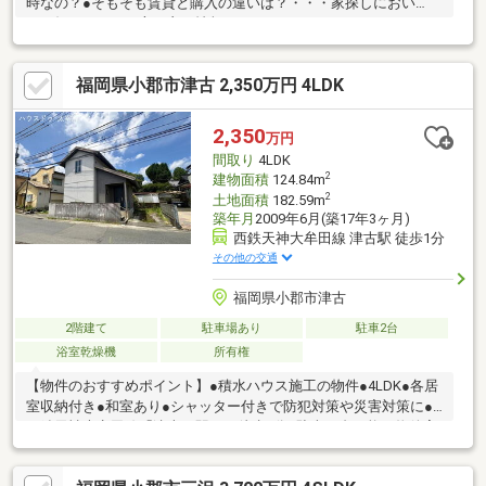
時なの？●そもそも賃貸と購入の違いは？・・・家探しにおい
て、知っておいた方が良い情報はたくさんありますが、いくらネ
ットで検索しても分かりにくいことがあります。こんなこと聞い
ていいのかなという疑問、不安すべて解決していきましょう♪～繋
福岡県小郡市津古 2,350万円 4LDK
ぐをつくる～わたしたちはお客様の住まいと共に歩んでいくこと
を第一とします。既存のサービスと一線を画した不動産購入後の
フォロー体制を敷くことでお客様の住まいと生活を常にアップグ
2,350
万円
レードしていくことを目的とし、提案したことすべてに責任を持
間取り
4LDK
ち続けます。リンクアンドデザイン株式会社
2
建物面積
124.84m
2
土地面積
182.59m
築年月
2009年6月(築17年3ヶ月)
西鉄天神大牟田線 津古駅 徒歩1分
その他の交通
福岡県小郡市津古
2階建て
駐車場あり
駐車2台
浴室乾燥機
所有権
【物件のおすすめポイント】●積水ハウス施工の物件●4LDK●各居
室収納付き●和室あり●シャッター付きで防犯対策や災害対策に●
西鉄天神大牟田線「津古」駅まで徒歩1分●駐車２台可能＼物件案
内ツアー実施中！／お客様のご希望を丁寧にお伺いし、条件に合
う物件をまとめてご紹介します。気になる物件は実際に現地へご