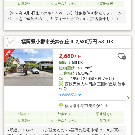
駐車2台
システムキッチン
浴室乾燥機
【2026年9月5日までのキャンペーン】対象物件＋弊社リフォーム
パックをご成約の方に、リフォームオプション(室内物干し・コン
セント追加・カップボードなど)55万円分の値引プレゼント！！
※100万円（税込）以上の弊社標準工事「ラクリノ」をご契約いた
だいた場合に限る【おすすめポイント】〇西鉄ホーム施工の長期
福岡県小郡市美鈴が丘４ 2,680万円 5SLDK
優良住宅です！〇耐火性に優れ、保険料もお得な2×4の省令準耐
火仕様です！〇美しい街並みと暮らしやすさがそろった開発分譲
地で安心して暮らせます！〇1階に和室・各部屋収納付！〇暮らし
2,680
万円
にゆとりを与える広い庭付き！〇間取り変更などのリフォーム、
間取り
5SLDK
リノベーションのご相談も承っております！
2
建物面積
159.12m
2
土地面積
357.79m
築年月
1996年2月(築30年7ヶ月)
西鉄天神大牟田線 三国が丘駅 徒歩
25分
その他の交通
福岡県小郡市美鈴が丘４
2階建て
都市ガス
駐車場あり
駐車3台
システムキッチン
所有権
●私達いくらのローンが組めるの？●福岡の住宅市場は、今が買い