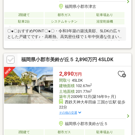
福岡県小郡市津古
2階建て
都市ガス
駐車場あり
駐車2台
システムキッチン
浴室乾燥機
〇●〇おすすめPOINT〇●〇・令和3年築の築浅美邸、5LDKの広々
とした戸建てです♪・高断熱、高気密仕様で１年中快適な住まいで
す♪・漆喰×無垢が彩る、環境にも暮らしにもやさしい低炭素住宅
♪・快適性と省エネ性を高めるトリプルガラス採用！・解放感と明
るさを楽しめる吹抜けリビングです！・庭付きでガーデニングや
福岡県小郡市美鈴が丘５ 2,890万円 4SLDK
家庭菜園など楽しめます♪・収納充実でお部屋をすっきりと保てま
す♪・家事同線に配慮したパントリー付きキッチンです♪・1階と2
階にそれぞれにトイレを設置！節水型トイレです♪・お子様の遊び
2,890
万円
場や客間としても活用できる和室付きです♪・即時予約受付中！お
間取り
4SLDK
気軽にお問い合わせください♪
2
建物面積
102.67m
2
土地面積
201.77m
築年月
2009年12月(築16年9ヶ月)
西鉄天神大牟田線 三国が丘駅 徒歩
22分
その他の交通
福岡県小郡市美鈴が丘５
2階建て
都市ガス
駐車場あり