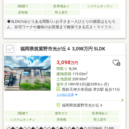
2階建て
駐車場あり
システムキッチン
所有権
即入居可
◆5LDKのゆとりある間取り♪お子さま一人ひとりの個室はもちろ
ん、在宅ワークや趣味のお部屋まで確保できる広さ！ライフスタ
イルの変化にも柔軟に対応できます♪◆敷地約63坪でのびのび暮
らせる！お庭遊びや家庭菜園、BBQなど、ご家族の「やってみた
い」が叶うゆとりある敷地です♪◆小学校徒歩10分＆津古駅徒歩
福岡県筑紫野市光が丘４ 3,098万円 5LDK
11分！毎日の通学や通勤も負担が少なく、子育て世帯にうれしい
住環境。駅まで歩ける便利さも魅力です！◆駐車場1台分を確保♪
休日のお出かけや毎日の送り迎えも安心！前向きに新生活をスタ
3,098
万円
ートできます。
間取り
5LDK
2
建物面積
119.03m
2
土地面積
209.93m
築年月
1991年3月(築35年6ヶ月)
西鉄天神大牟田線 津古駅 徒歩11分
その他の交通
福岡県筑紫野市光が丘４
2階建て
都市ガス
駐車場あり
システムキッチン
所有権
即入居可
◇◆◇◆◇◇◆◇◆◇◇◆◇◆◇◇◆◇◆◇当該物件【24時