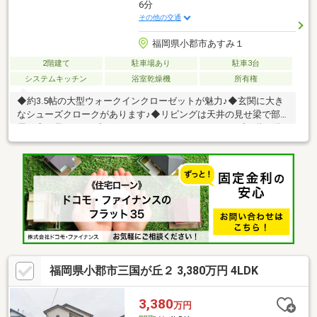
6分
その他の交通
福岡県小郡市あすみ１
2階建て
駐車場あり
駐車3台
システムキッチン
浴室乾燥機
所有権
◆約3.5帖の大型ウォークインクローゼットが魅力♪◆玄関に大き
なシューズクロークがあります♪◆リビングは天井の見せ梁で部
屋が広く見えます♪◆テレワークスペースがあります♪◆2階に浴
室・洗面所あります♪◆洗面所は予備暖房設備があります♪◆洗面
スペースに部屋干しできるホスクリーン完備♪◆玄関に手洗い・
足洗い場があります♪◆駐車スペースはゆとりの5台分あります
♪◆急行停車駅の西鉄三国ヶ丘駅まで徒歩約6分（400ｍ）♪
福岡県小郡市三国が丘２ 3,380万円 4LDK
3,380
万円