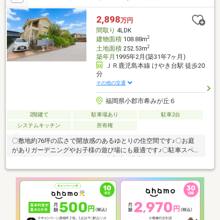
2,898
万円
間取り
4LDK
2
建物面積
108.88m
2
土地面積
252.53m
築年月
1995年2月(築31年7ヶ月)
ＪＲ鹿児島本線 けやき台駅 徒歩20
分
その他の交通
福岡県小郡市希みが丘６
2階建て
駐車場あり
駐車2台
システムキッチン
所有権
〇敷地約76坪の広さで開放感のあるゆとりの住空間です♪〇お庭
がありガーデニングやお子様の遊び場にも最適です♪〇駐車スペー
ス2台分を確保！セカンドカーや来客時も安心です♪〇ファミリー
層に人気の落ち着いた住宅地で、長く安心して暮らせる住まいで
す♪