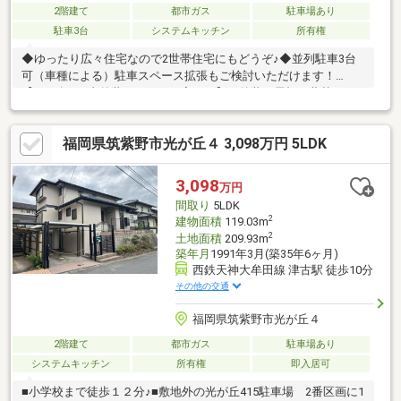
2階建て
都市ガス
駐車場あり
駐車3台
システムキッチン
所有権
◆ゆったり広々住宅なので2世帯住宅にもどうぞ♪◆並列駐車3台
可（車種による）駐車スペース拡張もご検討いただけます！
【2023年1月内外装リフォーム完了！】≪外装≫屋根瓦葺替え・
外壁塗装・外部塗装≪内装≫間取変更・フローリング張替・クロ
ス張替・CFシート張替・建具交換（一部）≪設備機器取替え≫キ
福岡県筑紫野市光が丘４ 3,098万円 5LDK
ッチン・浴室・トイレ・洗面台・ガス給湯器内覧ご希望の際は、
お早めにご連絡ください。ご不明な点はお気軽にお問い合わせく
ださい。
3,098
万円
間取り
5LDK
2
建物面積
119.03m
2
土地面積
209.93m
築年月
1991年3月(築35年6ヶ月)
西鉄天神大牟田線 津古駅 徒歩10分
その他の交通
福岡県筑紫野市光が丘４
2階建て
都市ガス
駐車場あり
システムキッチン
所有権
即入居可
■小学校まで徒歩１２分♪■敷地外の光が丘415駐車場 2番区画に1