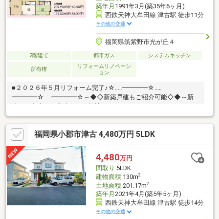
築年月
1991年3月(築35年6ヶ月)
西鉄天神大牟田線 津古駅 徒歩11分
その他の交通
福岡県筑紫野市光が丘４
2階建て
都市ガス
システムキッチン
リフォームリノベーシ
所有権
ョン
■２０２６年５月リフォーム完了♪☆‥…━━━━☆‥…
━━━━☆‥…━━━━☆～◆◇新築戸建もご紹介可能◇◆～新
築でも中古でも実績のある弊社だからこそできる！それぞれのメ
リット・デメリットを把握し、じっくり比較検討することができ
ます♪内見したい物件をツアー形式でまわることも可能♪お住み替
福岡県小郡市津古 4,480万円 5LDK
え相談も承ります♪☆‥…━━━━☆‥…━━━━☆‥…━━━━☆◆
ご内覧は土日祝・当日も対応可能♪◆頭金０円ＯＫ！◆追加リフ
ォームもワンストップで承ります♪◆“借りれる額”と“無理なく返
4,480
万円
せる額”は違う！◆住宅ローンアドバイザーが最適な返済計画をご
間取り
5LDK
提案♪
2
建物面積
130m
2
土地面積
201.17m
築年月
2021年4月(築5年5ヶ月)
西鉄天神大牟田線 津古駅 徒歩14分
その他の交通