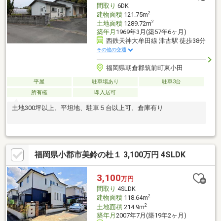
間取り
6DK
ブン小郡美鈴が丘店/徒歩約5分
2
建物面積
121.75m
2
土地面積
1289.72m
築年月
1969年3月(築57年6ヶ月)
西鉄天神大牟田線 津古駅 徒歩38分
その他の交通
福岡県朝倉郡筑前町東小田
平屋
駐車場あり
駐車3台
所有権
即入居可
土地300坪以上、平坦地、駐車５台以上可、倉庫有り
福岡県小郡市美鈴の杜１ 3,100万円 4SLDK
3,100
万円
間取り
4SLDK
2
建物面積
118.64m
2
土地面積
214.9m
築年月
2007年7月(築19年2ヶ月)