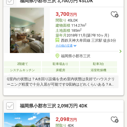
福岡県小郡市三沢 3,700万円 4SLDK
案内し、複数物件を比較ができます◎初めての住まい探しの方
も、安心してご相談ください！＼全国730店舗以上展開！／ハウ
スドゥだからこその豊富な情報量と実績を生かし、お客様の『夢
3,700
万円
のかたち』を住まいとして実現できるようサポートします。
間取り
4SLDK
2
建物面積
114.27m
2
土地面積
185m
築年月
2018年11月(築7年10ヶ月)
西鉄天神大牟田線 三沢駅 徒歩3分
その他の交通
福岡県小郡市三沢
2階建て
駐車場あり
駐車3台
システムキッチン
床暖房
浴室乾燥機
Q室内の状態は？A水回り設備を含め室内状態は良好でハウスクリ
ーニング程度で十分入居が可能ですQ収納はどれくらいある？Aオ
ーナー様のこだわりで各居室には収納をあえて設けず、シューズ
クロークと１階２階の大型ウォークインクローゼットをファミリ
ークローゼットとして活用しており、収納だけで約１５㎡（約９
福岡県小郡市三沢 2,098万円 4DK
帖）程の広さを確保しておりますQエクステリアはどこがした
の？A数々の賞を受賞されている田主丸建設緑地様が手掛けてお
り、玄関先から伝わるこだわりの詰まった佇まいですQ車は何台
2,098
万円
駐車できる？A縦列で２台ずつ計４台サイズは問わず駐車可能で
間取り
4DK