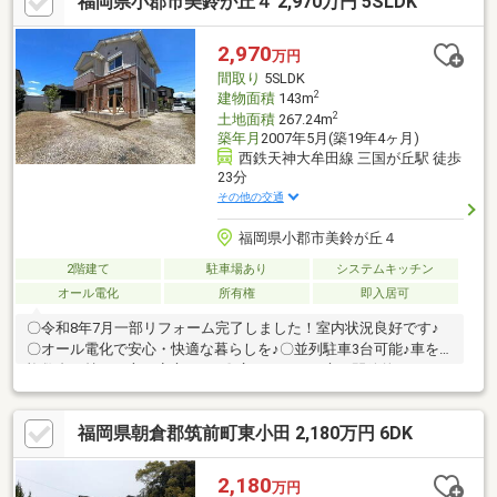
福岡県小郡市美鈴が丘４ 2,970万円 5SLDK
い住宅です！〇全居室収納スペースがあるのでお部屋をすっきり
片づけることができます！〇駐車場は並列2台可能！〇日当たり良
好な閑静な住宅街で落ち着いた暮らしはいかがでしょうか♪〇JR
2,970
万円
鹿児島本線「けやき台」駅まで徒歩約13分！〇小学校や幼稚園も
間取り
5SLDK
徒歩圏内に位置しているのでお子様の通学も安心！
2
建物面積
143m
2
土地面積
267.24m
築年月
2007年5月(築19年4ヶ月)
西鉄天神大牟田線 三国が丘駅 徒歩
23分
その他の交通
福岡県小郡市美鈴が丘４
2階建て
駐車場あり
システムキッチン
オール電化
所有権
即入居可
〇令和8年7月一部リフォーム完了しました！室内状況良好です♪
〇オール電化で安心・快適な暮らしを♪〇並列駐車3台可能♪車を
複数台お持ちの方も安心です♪〇広々としたお庭に開放的なテラス
付き！お家時間をより一層充実することができます♪〇全居室収納
に納戸と収納力に優れた実用的な間取り設計です♪〇小中学校徒歩
福岡県朝倉郡筑前町東小田 2,180万円 6DK
圏内！子育て世帯の方も安心の住環境です♪〇間取り変更などリフ
ォームのご相談も承っております♪〇即時予約受付中です！お問い
合わせはナカジツまで！・三国が丘駅/徒歩約23分・車約5分・の
2,180
万円
ぞみが丘小学校/徒歩約7分・三国中学校/徒歩約4分・セブンイレ