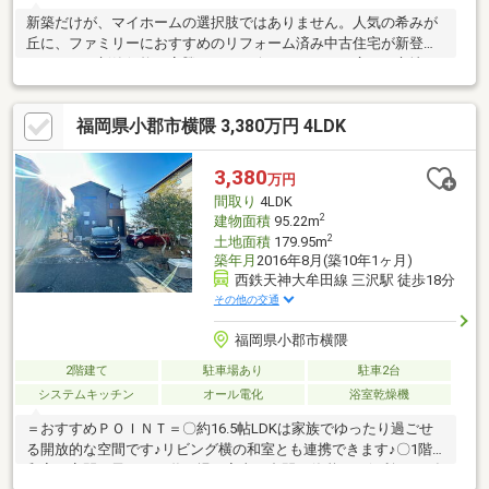
新築だけが、マイホームの選択肢ではありません。人気の希みが
丘に、ファミリーにおすすめのリフォーム済み中古住宅が新登場
しました。新築価格が高騰している今だからこそ、広さ・立地・
価格のバランスに優れた住まいを選ぶという選択があります。小
郡市でマイホームをお探しの方は、ぜひ現地で広さをご体感くだ
福岡県小郡市横隈 3,380万円 4LDK
さい。2026年7月 リフォーム完了□温水洗浄便座（1階・2階）新
品交換□カラーモニター付インターホン新品交換□リビングエアコ
ン新品設置□クロス張替え□一部フローリング張替え□シロアリ防
3,380
万円
除施工済み□ハウスクリーニング実施済み
間取り
4LDK
2
建物面積
95.22m
2
土地面積
179.95m
築年月
2016年8月(築10年1ヶ月)
西鉄天神大牟田線 三沢駅 徒歩18分
その他の交通
福岡県小郡市横隈
2階建て
駐車場あり
駐車2台
システムキッチン
オール電化
浴室乾燥機
＝おすすめＰＯＩＮＴ＝〇約16.5帖LDKは家族でゆったり過ごせ
る開放的な空間です♪リビング横の和室とも連携できます♪〇1階
和室は客間や子どもの遊び場、家事の合間の休憩にも便利です♪在