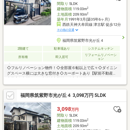
間取り
5LDK
2
建物面積
119.03m
2
土地面積
209.93m
築年月
1991年3月(築35年6ヶ月)
西鉄天神大牟田線 津古駅 徒歩12分
その他の交通
福岡県筑紫野市光が丘４
2階建て
駐車場あり
システムキッチン
リフォームリノベーシ
所有権
即入居可
ョン
◇フルリノベーション物件！◇全部屋６帖以上で広々◇ダイニン
グスペース横には大きな窓付き◇カーポートあり【駅前不動産】
直営店舗九州No.1！◇地域密着型不動産◇皆様のおかげで今年で
31周年。近隣店舗でのご対応、ご相談可能でございます(^^♪ま
た、他社様の物件もご紹介可能でございます！お気軽にお問い合
福岡県筑紫野市光が丘４ 3,098万円 5LDK
わせ下さいませ。
3,098
万円
間取り
5LDK
2
建物面積
119.03m
2
土地面積
209.93m