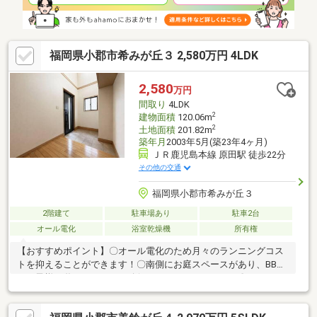
福岡県小郡市希みが丘３ 2,580万円 4LDK
2,580
万円
間取り
4LDK
2
建物面積
120.06m
2
土地面積
201.82m
築年月
2003年5月(築23年4ヶ月)
ＪＲ鹿児島本線 原田駅 徒歩22分
その他の交通
福岡県小郡市希みが丘３
2階建て
駐車場あり
駐車2台
オール電化
浴室乾燥機
所有権
【おすすめポイント】〇オール電化のため月々のランニングコス
トを抑えることができます！〇南側にお庭スペースがあり、BBQ
やお子様が遊ぶスペースを確保することができます！〇LDKは18
帖以上と広々とした空間です！家族の団らんにぴったりです。〇
吹き抜けからはたっぷりと光を取り込めます！開放感のある明る