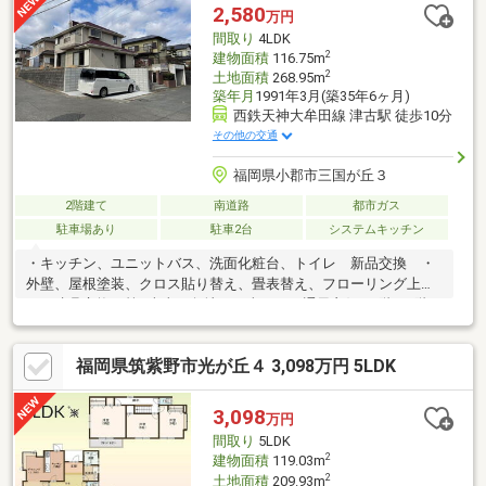
小郡線）沿いには、有名なパン屋さん、カフェなどがあり、2024
2,580
万円
年秋にオープンしたコストコまで車で12分とお休みの日のお買い
間取り
4LDK
物にも便利です。
2
建物面積
116.75m
2
土地面積
268.95m
築年月
1991年3月(築35年6ヶ月)
西鉄天神大牟田線 津古駅 徒歩10分
その他の交通
福岡県小郡市三国が丘３
2階建て
南道路
都市ガス
駐車場あり
駐車2台
システムキッチン
・キッチン、ユニットバス、洗面化粧台、トイレ 新品交換 ・
外壁、屋根塗装、クロス貼り替え、畳表替え、フローリング上貼
り・建具交換 等■南東の角地、日当たり・通風良好!■1階、2階に
トイレ有■駐車場スペース：2台可■敷地面積：約81坪の広々物
件！
福岡県筑紫野市光が丘４ 3,098万円 5LDK
3,098
万円
間取り
5LDK
2
建物面積
119.03m
2
土地面積
209.93m