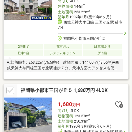
間取り
4LDK
2
建物面積
144m
2
土地面積
253.22m
築年月
1997年3月(築29年6ヶ月)
西鉄天神大牟田線 三国が丘駅 徒歩
7分
福岡県小郡市三国が丘２
2階建て
都市ガス
駐車場あり
駐車2台
システムキッチン
所有権
■土地面積：253.22㎡(76.59坪) 建物面積：144.00㎡(43.56坪)■西
鉄天神大牟田線三国が丘駅徒歩７分。天神方面のアクセスも便利
です。■1997年3月築 積水ハウス施工物件。■4LDK＋WICのゆと
りのある造りが特徴的な物件です。■敷地内2台駐車可能。(車種に
よる)うち1台はカーポートあり。
福岡県小郡市三国が丘５ 1,680万円 4LDK
1,680
万円
間取り
4LDK
2
建物面積
123.57m
2
土地面積
250.31m
築年月
1990年3月(築36年6ヶ月)
西鉄天神大牟田線 三国が丘駅 徒歩