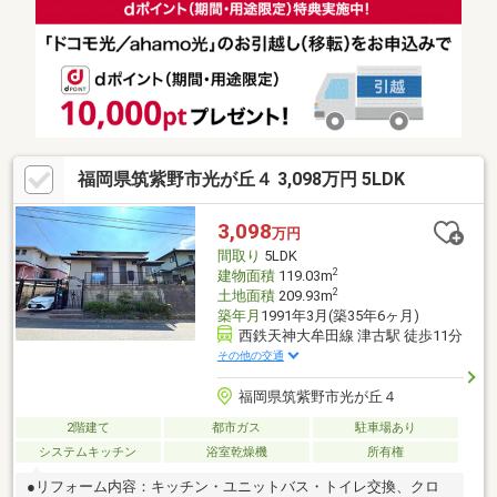
暮らしが叶う閑静な住宅街♪（7）「サニー」徒歩3分で買い物便
利！（8）119.03ｍ2の広々5LDK！全居室6帖以上で各部屋広々！
（9）全室南西側に面した間取りで陽当り+通風良好！（10）南西
側に広いお庭有り！
福岡県筑紫野市光が丘４ 3,098万円 5LDK
3,098
万円
間取り
5LDK
2
建物面積
119.03m
2
土地面積
209.93m
築年月
1991年3月(築35年6ヶ月)
西鉄天神大牟田線 津古駅 徒歩11分
その他の交通
福岡県筑紫野市光が丘４
2階建て
都市ガス
駐車場あり
システムキッチン
浴室乾燥機
所有権
●リフォーム内容：キッチン・ユニットバス・トイレ交換、クロ