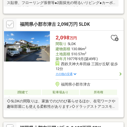
ス貼替、フローリング張替等●2面採光の明るいリビング●カーポ
ート付駐車場には物置あり●サニー光が丘店まで約240ｍ（徒歩3
分）●小学校まで約900ｍ（徒歩12分）筑紫野市立筑紫東小学校が
通学範囲内、学校まで徒歩12分。シューズボックス付きの、収納
福岡県小郡市津古 2,098万円 5LDK
の多い玄関となっています。5LDKの物件は室内も広々としてお
り、開放感があります。
2,098
万円
間取り
5LDK
2
建物面積
130.86m
2
土地面積
510.57m
築年月
1977年9月(築49年)
西鉄天神大牟田線 三国が丘駅 徒歩
12分
その他の交通
福岡県小郡市津古
2階建て
駐車場あり
所有権
◇5LDKの間取りは、家族でのびのび暮らせるほか、在宅ワークや
趣味部屋にも使える柔軟性があります♪◇ドラッグストアコスモ
スまで徒歩9分、業務スーパーまで徒歩13分、マクドナルドまで
徒歩10分と、毎日の買い物や外食にも便利な環境です♪◇土地と
しても活用出来ます♪