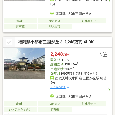
8分
福岡県小郡市三国が丘５
2階建て
都市ガス
駐車場あり
所有権
即入居可
福岡県小郡市三国が丘３ 2,248万円 4LDK
2,248
万円
間取り
4LDK
2
建物面積
128.84m
2
土地面積
236m
築年月
1995年3月(築31年6ヶ月)
西鉄天神大牟田線 三国が丘駅 徒歩
9分
その他の交通
福岡県小郡市三国が丘３
2階建て
都市ガス
駐車場あり
システムキッチン
所有権