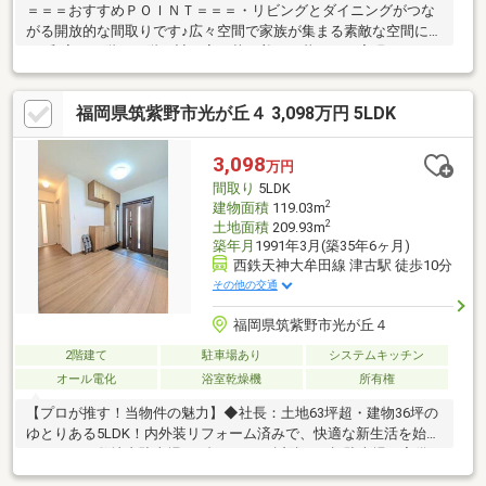
＝＝＝おすすめＰＯＩＮＴ＝＝＝・リビングとダイニングがつな
がる開放的な間取りです♪広々空間で家族が集まる素敵な空間に
♪・和室は一階と二階に計二室、落ち着いた暮らしを実現できます
♪来客時や子育てスペースにも対応可能♪・DKとリビング合わせて
約19帖のゆとりある生活動線です◎・バルコニーとテラスで用途
福岡県筑紫野市光が丘４ 3,098万円 5LDK
に合わせた外部空間が使えます♪趣味や洗濯物の多いご家庭に便利
ですよ♪・各居室に収納があり荷物の整理がしやすい間取りです◎
押入れやCLで季節物の収納に便利でお部屋を広く使えます♪・ト
3,098
万円
イレが各階にあり家事と生活の負担を軽減します♪忙しい朝も安
間取り
5LDK
心、来客時の利便性にも◎
2
建物面積
119.03m
2
土地面積
209.93m
築年月
1991年3月(築35年6ヶ月)
西鉄天神大牟田線 津古駅 徒歩10分
その他の交通
福岡県筑紫野市光が丘４
2階建て
駐車場あり
システムキッチン
オール電化
浴室乾燥機
所有権
【プロが推す！当物件の魅力】◆社長：土地63坪超・建物36坪の
ゆとりある5LDK！内外装リフォーム済みで、快適な新生活を始め
られます。敷地内駐車場は1台ですが、近隣に月極駐車場も完備！
戸建てならではの広さと開放感を現地でご体感ください！◆宅建