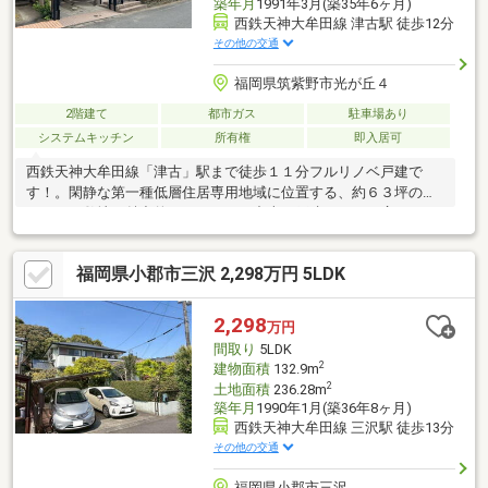
築年月
1991年3月(築35年6ヶ月)
西鉄天神大牟田線 津古駅 徒歩12分
その他の交通
福岡県筑紫野市光が丘４
2階建て
都市ガス
駐車場あり
システムキッチン
所有権
即入居可
西鉄天神大牟田線「津古」駅まで徒歩１１分フルリノベ戸建で
す！。閑静な第一種低層住居専用地域に位置する、約６３坪のゆ
とりある敷地が魅力的な５ＬＤＫの中古一戸建てです。広々とし
た１１９㎡超の建物は、ご家族みんなが伸びやかに過ごせるゆっ
たりとした間取り構成。お料理が楽しくなる食洗機・ＩＨクッキ
福岡県小郡市三沢 2,298万円 5LDK
ングヒーター付きのシステムキッチン、ウォシュレット付きトイ
レが２か所、シャワー付き洗面化粧台と快適な日常を支える充実
した新調の設備が整っています。さらに、プライベート感あふれ
2,298
万円
る中庭やお庭、愛車を守る屋根付き駐車場も備え、ご家族の笑顔
間取り
5LDK
あふれる憩いの時間も広がります。周辺環境も整ったこの心地よ
2
建物面積
132.9m
い住まいです。
2
土地面積
236.28m
築年月
1990年1月(築36年8ヶ月)
西鉄天神大牟田線 三沢駅 徒歩13分
その他の交通
福岡県小郡市三沢