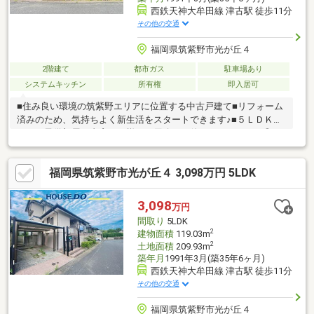
西鉄天神大牟田線 津古駅 徒歩11分
その他の交通
福岡県筑紫野市光が丘４
2階建て
都市ガス
駐車場あり
システムキッチン
所有権
即入居可
■住み良い環境の筑紫野エリアに位置する中古戸建て■リフォーム
済みのため、気持ちよく新生活をスタートできます♪■５ＬＤＫな
ので、子供部屋や書斎など様々な用途でお使いいただけます◎■
南西向きの庭が完備しており、お子様の外遊びや家庭菜園などい
かかでしょうか■カーポート付きの駐車場は急な雨風を凌げて安
福岡県筑紫野市光が丘４ 3,098万円 5LDK
心です◎＊＊＊＊＊＊＊＊物件選びや住宅ローンのこと、不動産
購入のなんでもココハウスにお気軽にご相談ください！お客様の
マイホーム探しをスタートからゴールまでお手伝いします
3,098
万円
間取り
5LDK
2
建物面積
119.03m
2
土地面積
209.93m
築年月
1991年3月(築35年6ヶ月)
西鉄天神大牟田線 津古駅 徒歩11分
その他の交通
福岡県筑紫野市光が丘４