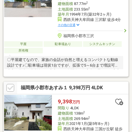
す
2
建物面積
87.77m
2
土地面積
233.55m
築年月
1994年7月(築32年2ヶ月)
西鉄天神大牟田線 三沢駅 徒歩4分
その他の交通
福岡県小郡市三沢
平屋
駐車場あり
システムキッチン
所有権
〇平屋建てなので、家族の会話が自然と増えるコンパクトな動線
設計です♪〇駐車場は現状1台ですが、拡張で5～6台まで増設可！
来客や将来の車所有にも安心です♪〇閑静な住宅街！子どもが安心
してのびのび過ごせる住環境です♪〇西鉄三沢駅まで徒歩約4分の
好立地で通勤・通学に便利です♪
福岡県小郡市あすみ１ 9,398万円 4LDK
9,398
万円
間取り
4LDK
2
建物面積
138m
2
土地面積
269.94m
築年月
2021年1月(築5年8ヶ月)
西鉄天神大牟田線 三国が丘駅 徒歩