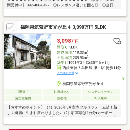
間受付中】 092-406-6497 ◎レスポンス遅いと困る◎ ◎当日・
夜間に内覧したい◎ ◎住宅ローン・通るか不安◎◎物件探し・
まず何からすればいい？◎小さなことからなんでも・いつでも♪〇
5LDK×119㎡のゆとり空間、駐車場付きの快適戸建て♪〇新耐震基
福岡県筑紫野市光が丘４ 3,098万円 5LDK
準・住宅ローン控除利用可♪〇水回り新品交換済みで快適にご入居
♪【教育】◆筑紫東小学校：徒歩12分◆筑紫野南中学校：徒歩25
分【暮らし】◆サニー光が丘店：徒歩3分◆筑紫野光が丘郵便
3,098
万円
局：徒歩4分◇◆◇◆◇◇◆◇◆◇◇◆◇◆◇◇◆◇◆◇
間取り
5LDK
2
建物面積
119.03m
2
土地面積
209.93m
築年月
1991年3月(築35年6ヶ月)
西鉄天神大牟田線 津古駅 徒歩11分
その他の交通
福岡県筑紫野市光が丘４
2階建て
駐車場あり
システムキッチン
浴室乾燥機
所有権
即入居可
【おすすめポイント】（1）2026年5月室内フルリフォーム済！新
しく綺麗に生まれ変わりました♪（2）駐車場は1台分(カーポート
付き)！近隣の敷地外駐車場に+1台駐車可能！（3）前面道路幅員
6ｍで広々！（4）西鉄天神大牟田線「津古」駅徒歩11分で通勤通
学に便利！（5）小学校徒歩12分で子育て安心！（6）落ち着いた