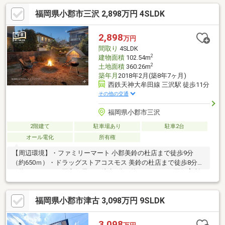
士：5LDKから4LDKへ広々使用できる可変性ある間取りも魅力
福岡県小郡市三沢 2,898万円 4SLDK
的！スーパーや郵便局が徒歩3分、小学校も徒歩圏内と生活利便性
が充実。西鉄「津古」駅も徒歩10分で通勤通学に便利な好立地！
◆FP：3098万円でこの広さは大変魅力的！リフォーム済で入居時
2,898
万円
の追加費用が抑えられます。さらにオール電化のため、毎月の光
間取り
4SLDK
熱費を安く抑えやすく家計に優しい物件！
2
建物面積
102.54m
2
土地面積
360.26m
築年月
2018年2月(築8年7ヶ月)
西鉄天神大牟田線 三沢駅 徒歩11分
その他の交通
福岡県小郡市三沢
2階建て
駐車場あり
駐車2台
オール電化
所有権
【周辺環境】・ファミリーマート 小郡美鈴の杜店まで徒歩9分
（約650ｍ）・ドラッグストアコスモス 美鈴の杜店まで徒歩8分
（約550ｍ）・三国郵便局まで徒歩8分（約600ｍ）・三国保育所
まで徒歩10分（約750ｍ）・西鉄ストア レガネット美鈴の杜まで
徒歩14分（約1、000ｍ）・ながたクリニックまで徒歩14分（約
福岡県小郡市津古 3,098万円 9SLDK
1、000ｍ）
3,098