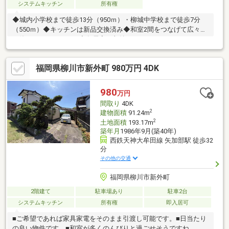
システムキッチン
所有権
◆城内小学校まで徒歩13分（950ｍ）・柳城中学校まで徒歩7分
（550ｍ）◆キッチンは新品交換済み◆和室2間をつなげて広々と
お使いいただけます。◆各居室に収納スペースあります
福岡県柳川市新外町 980万円 4DK
980
万円
間取り
4DK
2
建物面積
91.24m
2
土地面積
193.17m
築年月
1986年9月(築40年)
西鉄天神大牟田線 矢加部駅 徒歩32
分
その他の交通
福岡県柳川市新外町
2階建て
駐車場あり
駐車2台
システムキッチン
所有権
即入居可
■ご希望であれば家具家電をそのまま引渡し可能です。■日当たり
の良い物件です。■和室が多くのんびりと過ごせそうですね