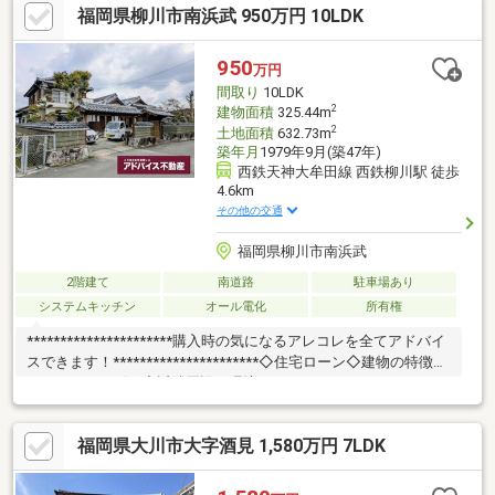
福岡県柳川市南浜武 950万円 10LDK
ホーム探しでお得情報お教え致します・不動産購入時にかかる税
金・住宅ローンの控除と手続き・諸経費のご説明※住宅ローンア
ドバイザーが丁寧に貴方様のマイホーム実現を幅広くサポート致
950
万円
します！まだ借入が残っている方・すでに持家をお持ちの方、ど
間取り
10LDK
んな事でもご相談下さい！
2
建物面積
325.44m
2
土地面積
632.73m
築年月
1979年9月(築47年)
西鉄天神大牟田線 西鉄柳川駅 徒歩
4.6km
その他の交通
福岡県柳川市南浜武
2階建て
南道路
駐車場あり
システムキッチン
オール電化
所有権
**********************購入時の気になるアレコレを全てアドバイ
スできます！**********************◇住宅ローン◇建物の特徴◇
アフターサービス◇近隣周辺の環境*****************～オススメ
ポイント～*****************◆日本家屋の２階建て住宅◆10LDK
で施設としても利用可◆静かな環境の住宅街◆リフォームなくて
福岡県大川市大字酒見 1,580万円 7LDK
も綺麗に保たれています◆庭を堪能したい方にもオススメ