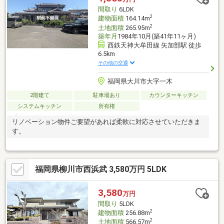
間取り
6LDK
2
建物面積
164.14m
2
土地面積
265.95m
築年月
1984年10月(築41年11ヶ月)
西鉄天神大牟田線 矢加部駅 徒歩
6.5km
その他の交通
福岡県大川市大字一木
2階建て
駐車場あり
カウンターキッチン
システムキッチン
所有権
リノベーション物件ご要望があれば柔軟に対応させていただきま
す。
福岡県柳川市西浜武 3,580万円 5LDK
3,580
万円
間取り
5LDK
2
建物面積
256.88m
2
土地面積
566.57m