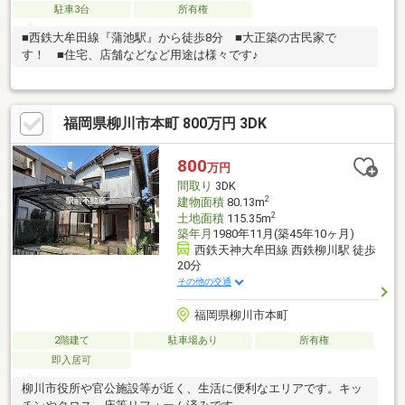
駐車3台
所有権
■西鉄大牟田線『蒲池駅』から徒歩8分 ■大正築の古民家で
す！ ■住宅、店舗などなど用途は様々です♪
福岡県柳川市本町 800万円 3DK
800
万円
間取り
3DK
2
建物面積
80.13m
2
土地面積
115.35m
築年月
1980年11月(築45年10ヶ月)
西鉄天神大牟田線 西鉄柳川駅 徒歩
20分
その他の交通
福岡県柳川市本町
2階建て
駐車場あり
所有権
即入居可
柳川市役所や官公施設等が近く、生活に便利なエリアです。キッ