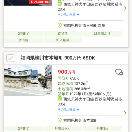
西鉄天神大牟田線 西鉄柳川駅 徒歩
23分
その他の交通
福岡県柳川市三橋町白鳥
2階建て
南道路
駐車場あり
所有権
即入居可
福岡県柳川市本城町 900万円 6SDK
900
万円
間取り
6SDK
2
建物面積
137.2m
2
土地面積
266.35m
築年月
1972年1月(築54年8ヶ月)
西鉄天神大牟田線 西鉄柳川駅 徒歩
33分
その他の交通
福岡県柳川市本城町
2階建て
駐車場あり
駐車3台