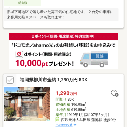
所有権
旧城下町地区で落ち着いた雰囲気の住宅地です。２台分の車庫に
来客用の駐車スペースも取れます！
福岡県柳川市金納 1,290万円 8DK
1,290
万円
間取り
8DK
2
建物面積
196.95m
2
土地面積
619.88m
築年月
1919年1月(築107年8ヶ月)
西鉄天神大牟田線 蒲池駅 徒歩9分
その他の交通