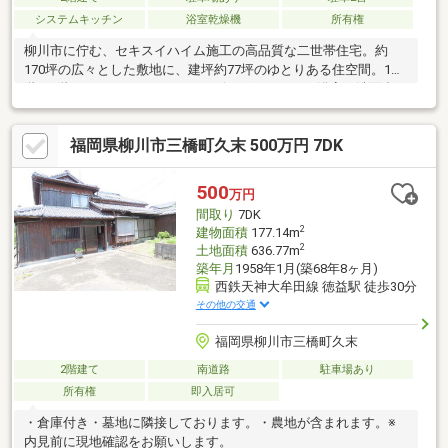
システムキッチン
浴室乾燥機
所有権
柳川市に佇む、セキスイハイム施工の高品質な二世帯住宅。約
170坪の広々とした敷地に、建坪約77坪のゆとりある住空間。1
階・2階それぞれにキッチン、リビング、トイレ、浴室、洗面台を
完備し、独立した暮らしも可能♪家族が集う温もりと、プライバシ
ーを両立した理想の住まい。静かで住みやすい環境で、新しい生
福岡県柳川市三橋町久末 500万円 7DK
活を始めませんか。
500
万円
間取り
7DK
2
建物面積
177.14m
2
土地面積
636.77m
築年月
1958年1月(築68年8ヶ月)
西鉄天神大牟田線 徳益駅 徒歩30分
その他の交通
福岡県柳川市三橋町久末
2階建て
南道路
駐車場あり
所有権
即入居可
・倉庫付き・墓地に隣接しております。・農地が含まれます。※
内見前に現地確認をお願いします。