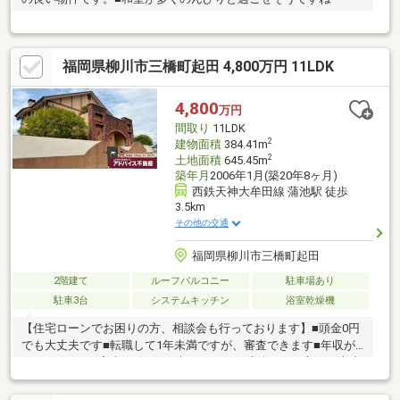
福岡県柳川市三橋町起田 4,800万円 11LDK
4,800
万円
間取り
11LDK
2
建物面積
384.41m
2
土地面積
645.45m
築年月
2006年1月(築20年8ヶ月)
西鉄天神大牟田線 蒲池駅 徒歩
3.5km
その他の交通
福岡県柳川市三橋町起田
2階建て
ルーフバルコニー
駐車場あり
駐車3台
システムキッチン
浴室乾燥機
【住宅ローンでお困りの方、相談会も行っております】■頭金0円
でも大丈夫です■転職して1年未満ですが、審査できます■年収が
210万円～でも審査できます■車のローンの残債がある方でも大丈
夫■自営業でも家は買えます■シングルマザーでも家は買えます■
他の不動産屋で審査を断れても1度相談してください初めてのマイ