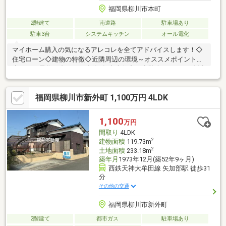
福岡県柳川市本町
2階建て
南道路
駐車場あり
駐車3台
システムキッチン
オール電化
マイホーム購入の気になるアレコレを全てアドバイスします！◇
住宅ローン◇建物の特徴◇近隣周辺の環境～オススメポイント～
◇オール電化で省エネ！◇築3年中古住宅！◇駐車スペース3台以
上あります！◇太陽光発電５．５ｋｗｈ付き！◇キッチンに床暖
房があります！頭金やローンでお悩みの方も是非お気軽にお問合
福岡県柳川市新外町 1,100万円 4LDK
せ下さい！初期費用や税金の気になる内容も疑問が無くなるよう
に専任のスタッフがしっかりサポートさせて頂きます！
1,100
万円
間取り
4LDK
2
建物面積
119.73m
2
土地面積
233.18m
築年月
1973年12月(築52年9ヶ月)
西鉄天神大牟田線 矢加部駅 徒歩31
分
その他の交通
福岡県柳川市新外町
2階建て
都市ガス
駐車場あり