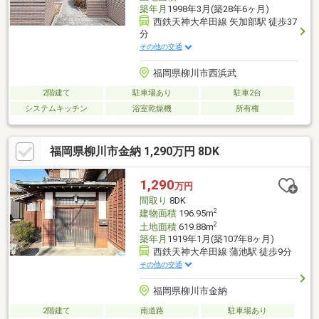
築年月
1998年3月(築28年6ヶ月)
西鉄天神大牟田線 矢加部駅 徒歩37
分
その他の交通
福岡県柳川市西浜武
2階建て
駐車場あり
駐車2台
システムキッチン
浴室乾燥機
所有権
福岡県柳川市金納 1,290万円 8DK
1,290
万円
間取り
8DK
2
建物面積
196.95m
2
土地面積
619.88m
築年月
1919年1月(築107年8ヶ月)
西鉄天神大牟田線 蒲池駅 徒歩9分
その他の交通
福岡県柳川市金納
2階建て
南道路
駐車場あり