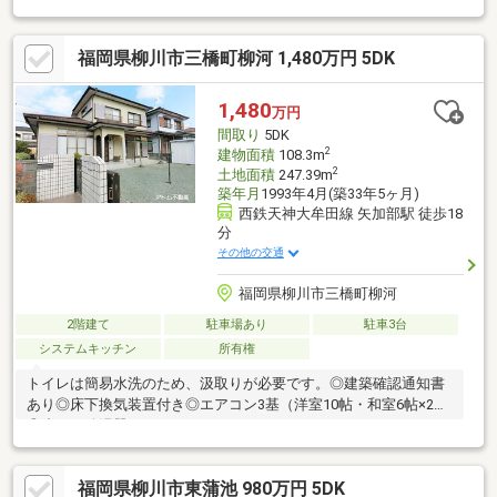
帖・水回り部分（平成10年増築）
福岡県柳川市三橋町柳河 1,480万円 5DK
1,480
万円
間取り
5DK
2
建物面積
108.3m
2
土地面積
247.39m
築年月
1993年4月(築33年5ヶ月)
西鉄天神大牟田線 矢加部駅 徒歩18
分
その他の交通
福岡県柳川市三橋町柳河
2階建て
駐車場あり
駐車3台
システムキッチン
所有権
トイレは簡易水洗のため、汲取りが必要です。◎建築確認通知書
あり◎床下換気装置付き◎エアコン3基（洋室10帖・和室6帖×2）
◎省エネ給湯器
福岡県柳川市東蒲池 980万円 5DK