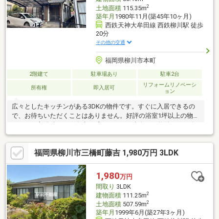
2
土地面積
115.35m
築年月
1980年11月(築45年10ヶ月)
西鉄天神大牟田線 西鉄柳川駅 徒歩
20分
その他の交通
福岡県柳川市本町
2階建て
駐車場あり
駐車2台
リフォームリノベーシ
所有権
即入居可
ョン
広々としたキッチンがある3DKの物件です。すぐに入居できるの
で、お待ちいただくことはありません。好評の浴室1坪以上の物件
なので、入浴時にも不自由を感じません。南向きの物件のご紹介
です。追い焚き機能で冷めたお湯も温め直せます。
福岡県柳川市三橋町藤吉 1,980万円 3LDK
1,980
万円
間取り
3LDK
2
建物面積
111.25m
2
土地面積
507.59m
築年月
1999年6月(築27年3ヶ月)