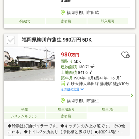
4.4km
福岡県柳川市田脇
2階建て
所有権
即入居可
福岡県柳川市蒲生 980万円 5DK
980
万円
間取り
5DK
2
建物面積
130.71m
2
土地面積
841.6m
築年月
1984年10月(築41年11ヶ月)
西鉄天神大牟田線 蒲池駅 徒歩10分
その他の交通
福岡県柳川市蒲生
平屋
駐車場あり
駐車3台
システムキッチン
所有権
◆給湯は灯油ボイラーです。◆キッチンのみ上水道です。その他
井戸水。◆トイレ2ヶ所あり（浄化槽と汲取り）■洋室9.45帖・物
置部分（昭和59年築）■DK8.5帖・和室6帖×2ヶ所・8帖・洋室4.5