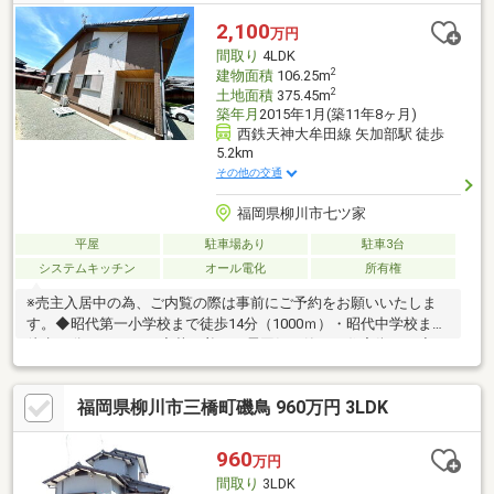
金・住宅ローンの控除と手続き・諸経費のご説明※住宅ローンア
ドバイザーが丁寧に貴方様のマイホーム実現を幅広くサポート致
2,100
万円
します！まだ借入が残っている方・すでに持家をお持ちの方、ど
間取り
4LDK
んな事でもご相談下さい！
2
建物面積
106.25m
2
土地面積
375.45m
築年月
2015年1月(築11年8ヶ月)
西鉄天神大牟田線 矢加部駅 徒歩
5.2km
その他の交通
福岡県柳川市七ツ家
平屋
駐車場あり
駐車3台
システムキッチン
オール電化
所有権
※売主入居中の為、ご内覧の際は事前にご予約をお願いいたしま
す。◆昭代第一小学校まで徒歩14分（1000ｍ）・昭代中学校まで
徒歩22分（1600ｍ）◆落ち着いた雰囲気の静かな住宅街です◆お
車4～5台駐車可能です
福岡県柳川市三橋町磯鳥 960万円 3LDK
960
万円
間取り
3LDK