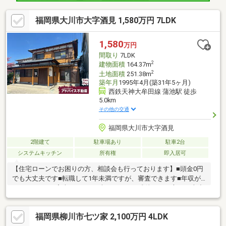
福岡県大川市大字酒見 1,580万円 7LDK
1,580
万円
間取り
7LDK
2
建物面積
164.37m
2
土地面積
251.38m
築年月
1995年4月(築31年5ヶ月)
西鉄天神大牟田線 蒲池駅 徒歩
5.0km
その他の交通
福岡県大川市大字酒見
2階建て
駐車場あり
駐車2台
システムキッチン
所有権
即入居可
【住宅ローンでお困りの方、相談会も行っております】■頭金0円
でも大丈夫です■転職して1年未満ですが、審査できます■年収が
210万円～でも審査できます■車のローンの残債がある方でも大丈
夫■自営業でも家は買えます■シングルマザーでも家は買えます■
他の不動産屋で審査を断れても1度相談してください初めてのマイ
福岡県柳川市七ツ家 2,100万円 4LDK
ホーム探しでお得情報お教え致します・不動産購入時にかかる税