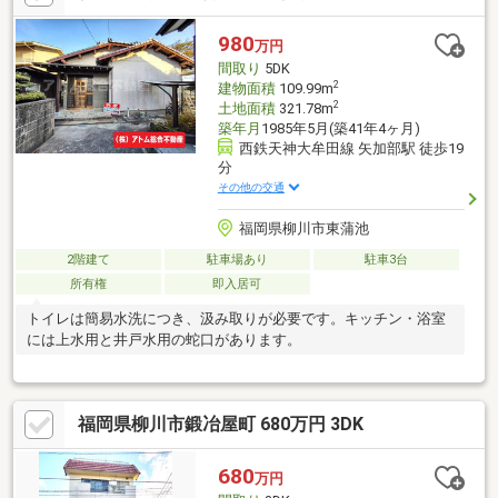
980
万円
間取り
5DK
2
建物面積
109.99m
2
土地面積
321.78m
築年月
1985年5月(築41年4ヶ月)
西鉄天神大牟田線 矢加部駅 徒歩19
分
その他の交通
福岡県柳川市東蒲池
2階建て
駐車場あり
駐車3台
所有権
即入居可
トイレは簡易水洗につき、汲み取りが必要です。キッチン・浴室
には上水用と井戸水用の蛇口があります。
福岡県柳川市鍛冶屋町 680万円 3DK
680
万円