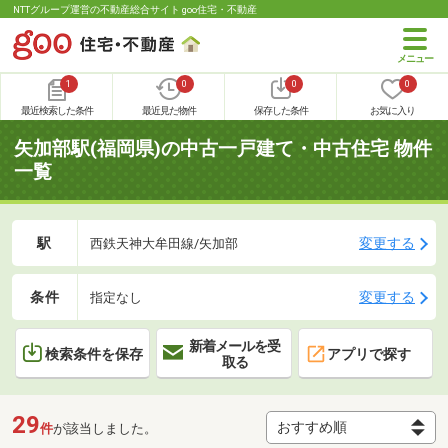
NTTグループ運営の不動産総合サイト goo住宅・不動産
1
0
0
0
最近検索した条件
最近見た物件
保存した条件
お気に入り
矢加部駅(福岡県)の中古一戸建て・中古住宅 物件
一覧
駅
変更する
西鉄天神大牟田線/矢加部
条件
変更する
指定なし
新着メールを受
検索条件を保存
アプリで探す
取る
29
件
が該当しました。