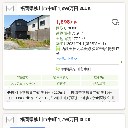
福岡県柳川市中町 1,898万円 3LDK
1,898
万円
間取り
3LDK
2
建物面積
73.9m
2
土地面積
177.3m
築年月
2024年4月(築2年5ヶ月)
西鉄天神大牟田線 矢加部駅 徒歩17
分
その他の交通
福岡県柳川市中町
2階建て
駐車場あり
駐車3台
システムキッチン
所有権
即入居可
◆柳河小学校まで徒歩3分（220ｍ）・柳城中学校まで徒歩19分
（1300ｍ）◆セブンイレブン柳川辻町店まで徒歩2分◆西鉄柳川
駅まで自転車で8分◆西鉄ストアレガネットまで車で4分◆未入居
物件だから新品の水回りで新生活を始められます
福岡県柳川市中町 1,798万円 3LDK