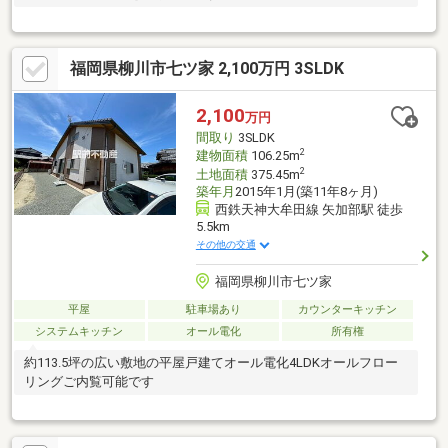
福岡県柳川市七ツ家 2,100万円 3SLDK
2,100
万円
間取り
3SLDK
2
建物面積
106.25m
2
土地面積
375.45m
築年月
2015年1月(築11年8ヶ月)
西鉄天神大牟田線 矢加部駅 徒歩
5.5km
その他の交通
福岡県柳川市七ツ家
平屋
駐車場あり
カウンターキッチン
システムキッチン
オール電化
所有権
約113.5坪の広い敷地の平屋戸建てオール電化4LDKオールフロー
リングご内覧可能です