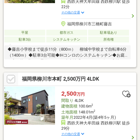
西鉄天神大牟田線 西鉄柳川駅 徒歩
22分
その他の交通
福岡県柳川市三橋町藤吉
平屋
都市ガス
駐車場あり
駐車3台
システムキッチン
所有権
◆藤吉小学校まで徒歩11分（800ｍ） 柳城中学校まで自転車6分
（1400ｍ）◆駐車3台可能◆IHコンロのシステムキッチン◆お庭
も広く落ち着いた雰囲気の一戸建◆地番：421-1（22坪）宅地も
売買対象となります 車庫：未登記 一部井戸水あり
福岡県柳川市本町 2,500万円 4LDK
2,500
万円
間取り
4LDK
2
建物面積
100.6m
2
土地面積
148.01m
築年月
2022年4月(築4年5ヶ月)
西鉄天神大牟田線 西鉄柳川駅 徒歩
29分
その他の交通