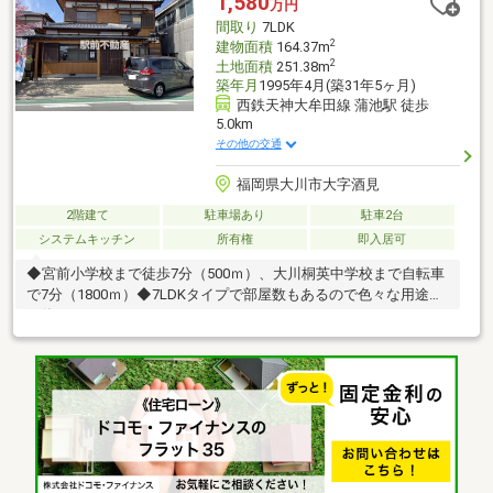
1,580
万円
間取り
7LDK
2
建物面積
164.37m
2
土地面積
251.38m
築年月
1995年4月(築31年5ヶ月)
西鉄天神大牟田線 蒲池駅 徒歩
5.0km
その他の交通
福岡県大川市大字酒見
2階建て
駐車場あり
駐車2台
システムキッチン
所有権
即入居可
◆宮前小学校まで徒歩7分（500ｍ）、大川桐英中学校まで自転車
で7分（1800ｍ）◆7LDKタイプで部屋数もあるので色々な用途で
お使いいただけます。