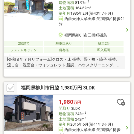
2
建物面積
81.97m
2
土地面積
164.62m
築年月
1986年2月(築40年7ヶ月)
西鉄天神大牟田線 矢加部駅 徒歩21
分
福岡県柳川市三橋町磯鳥
2階建て
駐車場あり
駐車2台
システムキッチン
所有権
即入居可
[令和８年７月リフォーム]クロス・床 張替、畳・襖・障子 張替、
流し台・洗面台・ウォシュレット 新調、ハウスクリーニング、外
壁塗装、外構整備
福岡県柳川市田脇 1,980万円 3LDK
1,980
万円
間取り
3LDK
2
建物面積
242m
2
土地面積
242m
築年月
2015年6月(築11年3ヶ月)
西鉄天神大牟田線 矢加部駅 徒歩