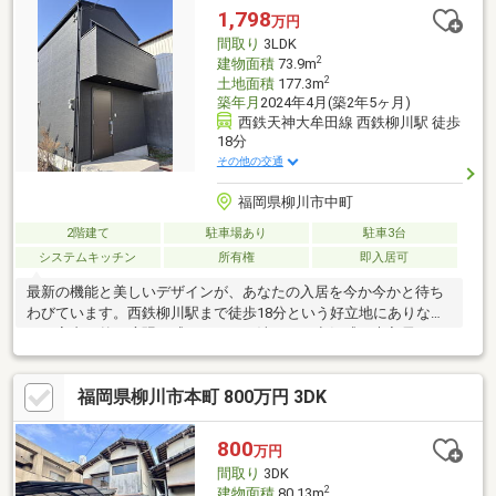
1,798
万円
間取り
3LDK
2
建物面積
73.9m
2
土地面積
177.3m
築年月
2024年4月(築2年5ヶ月)
西鉄天神大牟田線 西鉄柳川駅 徒歩
18分
その他の交通
福岡県柳川市中町
2階建て
駐車場あり
駐車3台
システムキッチン
所有権
即入居可
最新の機能と美しいデザインが、あなたの入居を今か今かと待ち
わびています。西鉄柳川駅まで徒歩18分という好立地にありなが
ら、室内は外の喧騒を感じさせない清々しい空気感。未入居だか
らこそ味わえる「自分たちが最初の住人になる」という高揚感
を、中町で手に入れませんか。
福岡県柳川市本町 800万円 3DK
800
万円
間取り
3DK
2
建物面積
80.13m