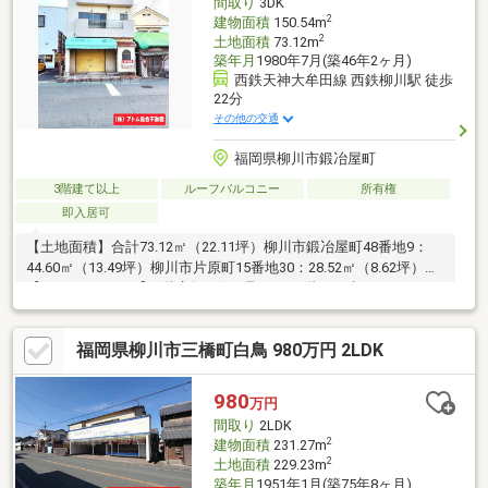
間取り
3DK
2
建物面積
150.54m
2
土地面積
73.12m
築年月
1980年7月(築46年2ヶ月)
西鉄天神大牟田線 西鉄柳川駅 徒歩
22分
その他の交通
福岡県柳川市鍛冶屋町
3階建て以上
ルーフバルコニー
所有権
即入居可
【土地面積】合計73.12㎡（22.11坪）柳川市鍛冶屋町48番地9：
44.60㎡（13.49坪）柳川市片原町15番地30：28.52㎡（8.62坪）
【トイレについて】1階店舗：汲み取り2～3階：下水
福岡県柳川市三橋町白鳥 980万円 2LDK
980
万円
間取り
2LDK
2
建物面積
231.27m
2
土地面積
229.23m
築年月
1951年1月(築75年8ヶ月)