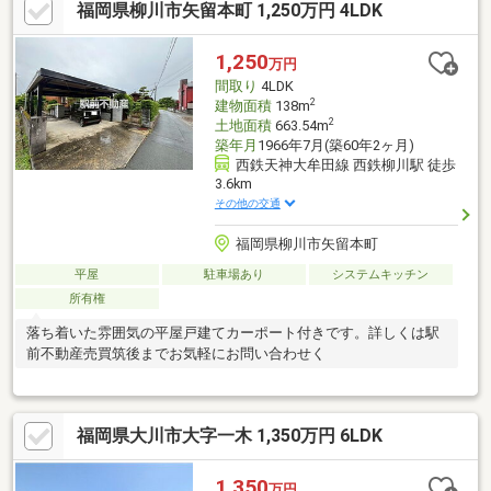
福岡県柳川市矢留本町 1,250万円 4LDK
1,250
万円
間取り
4LDK
2
建物面積
138m
2
土地面積
663.54m
築年月
1966年7月(築60年2ヶ月)
西鉄天神大牟田線 西鉄柳川駅 徒歩
3.6km
その他の交通
福岡県柳川市矢留本町
平屋
駐車場あり
システムキッチン
所有権
落ち着いた雰囲気の平屋戸建てカーポート付きです。詳しくは駅
前不動産売買筑後までお気軽にお問い合わせく
福岡県大川市大字一木 1,350万円 6LDK
1,350
万円