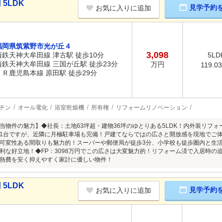
5LDK
見学予約
お気に入りに追加
福岡県筑紫野市光が丘４
3,098
西鉄天神大牟田線 津古駅 徒歩10分
5LD
西鉄天神大牟田線 三国が丘駅 徒歩23分
万円
119.0
ＪＲ鹿児島本線 原田駅 徒歩29分
チン
オール電化
浴室乾燥機
所有権
リフォームリノベーション
当物件の魅力】◆社長：土地63坪超・建物36坪のゆとりある5LDK！内外装リフ
1台ですが、近隣に月極駐車場も完備！戸建てならではの広さと開放感を現地でご体感
可変性ある間取りも魅力的！スーパーや郵便局が徒歩3分、小学校も徒歩圏内と生活
利な好立地！◆FP：3098万円でこの広さは大変魅力的！リフォーム済で入居時の
熱費を安く抑えやすく家計に優しい物件！
5LDK
見学予約
お気に入りに追加