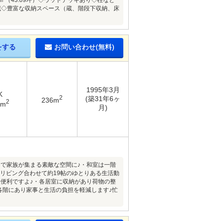
㎡（43.09坪）◇ウッドデッキあり◇柱など
蔵◇豊富な収納スペース（蔵、階段下収納、床
をする
お問い合わせ(無料)
1995年3月
K
2
(築31年6ヶ
236m
2
4m
月)
で家族が集まる素敵な空間に♪・和室は一階
リビング合わせて約19帖のゆとりある生活動
便利ですよ♪・各居室に収納があり荷物の整
各階にあり家事と生活の負担を軽減します♪忙