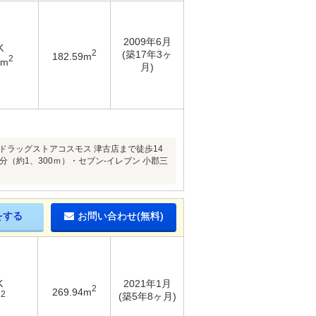
2009年6月
K
2
(築17年3ヶ
182.59m
2
4m
月)
ドラッグストアコスモス 津古店まで徒歩14
（約1、300ｍ）・セブン-イレブン 小郡三
をする
お問い合わせ(無料)
K
2021年1月
2
269.94m
2
(築5年8ヶ月)
m