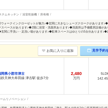
ステムキッチン
浴室乾燥機
所有権
大型ウォークインクローゼットが魅力♪◆玄関に大きなシューズクロークがあります♪
クスペースがあります♪◆2階に浴室・洗面所あります♪◆洗面所は予備暖房設備があ
◆玄関に手洗い・足洗い場があります♪◆駐車スペースはゆとりの5台分あります♪◆
K
見学予約
お気に入りに追加
2,480
福岡県小郡市津古
5LD
西鉄天神大牟田線 津古駅 徒歩7分
万円
142.4
ームリノベーション