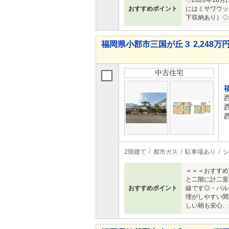
◇2020年1
おすすめポイント
にはミサワウッ
下収納あり）◇
福岡県小郡市三国が丘３ 2,248万円 
中古住宅
2階建て
都市ガス
駐車場あり
シ
＝＝＝おすすめ
と二階に計二室
おすすめポイント
線です◎・バル
理がしやすい間
しい朝も安心、