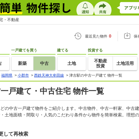
住宅・不動産
0
最近見た物件
保
一戸建てを買う
建てる
投資する
不動産
古
新築
中古
土地
土地活用
投資
>
福岡県
>
小郡市
>
西鉄天神大牟田線
>
津古駅の中古一戸建て 物件一覧
古一戸建て・中古住宅 物件一覧
家などの中古一戸建て物件をご紹介します。中古物件、中古一軒家、中古
積・土地面積・間取り・人気のこだわり条件から物件を簡単検索。理想の
更して再検索