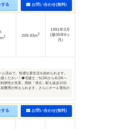
をする
お問い合わせ(無料)
1991年3月
K
2
(築35年6ヶ
209.93m
2
3m
月)
ォーム済みで、快適な新生活を始められます。
ください！◆宅建士：5LDKから4LDKへ
利便性が充実。西鉄「津古」駅も徒歩10分
追加費用が抑えられます。さらにオール電化の
をする
お問い合わせ(無料)