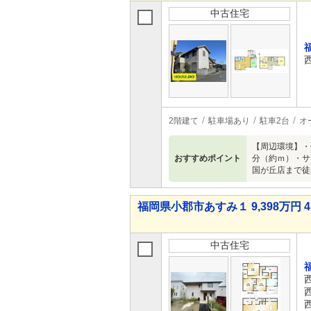
中古住宅
2階建て
駐車場あり
駐車2台
オ
【周辺環境】・
おすすめポイント
分（約ｍ）・サ
国が丘店まで徒歩
福岡県小郡市あすみ１ 9,398万円 4
中古住宅