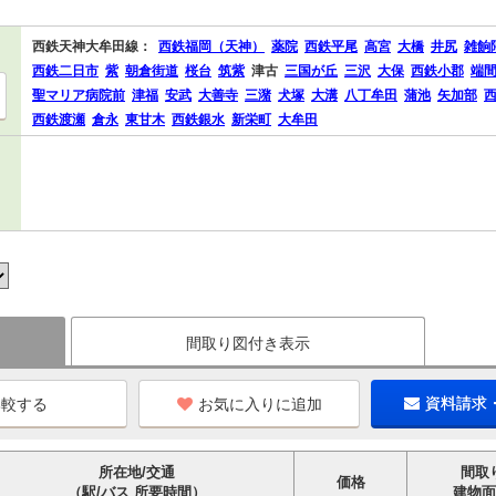
西鉄天神大牟田線：
西鉄福岡（天神）
薬院
西鉄平尾
高宮
大橋
井尻
雑餉
西鉄二日市
紫
朝倉街道
桜台
筑紫
津古
三国が丘
三沢
大保
西鉄小郡
端
聖マリア病院前
津福
安武
大善寺
三潴
犬塚
大溝
八丁牟田
蒲池
矢加部
西鉄渡瀬
倉永
東甘木
西鉄銀水
新栄町
大牟田
間取り図付き表示
お気に入りに追加
資料請求
所在地/交通
間取
価格
（駅/バス 所要時間）
建物面