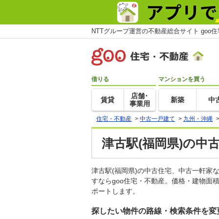
NTTグループ運営の不動産総合サイト goo
借りる
マンションを買う
店舗･
賃貸
新築
中
事業用
住宅・不動産
>
中古一戸建て
>
九州・沖縄
津古駅(福岡県)の中
津古駅(福岡県)の中古住宅、中古一軒
すならgoo住宅・不動産。価格・建物面
ポートします。
探したい物件の路線・検索条件を変