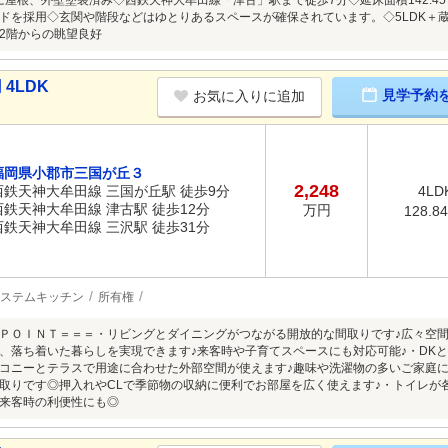
0月に屋根、外壁塗装済み◇西鉄天神大牟田線「津古」駅まで徒歩7分◇延床面積142.45
ドを採用◇玄関や階段などはゆとりあるスペースが確保されています。◇5LDK＋
2階からの眺望良好
4LDK
見学予約
お気に入りに追加
福岡県小郡市三国が丘３
2,248
西鉄天神大牟田線 三国が丘駅 徒歩9分
4LD
西鉄天神大牟田線 津古駅 徒歩12分
万円
128.8
西鉄天神大牟田線 三沢駅 徒歩31分
ステムキッチン
所有権
ＰＯＩＮＴ＝＝＝・リビングとダイニングがつながる開放的な間取りです♪広々空間
、落ち着いた暮らしを実現できます♪来客時や子育てスペースにも対応可能♪・DKと
コニーとテラスで用途に合わせた外部空間が使えます♪趣味や洗濯物の多いご家庭に
取りです◎押入れやCLで季節物の収納に便利でお部屋を広く使えます♪・トイレが
来客時の利便性にも◎