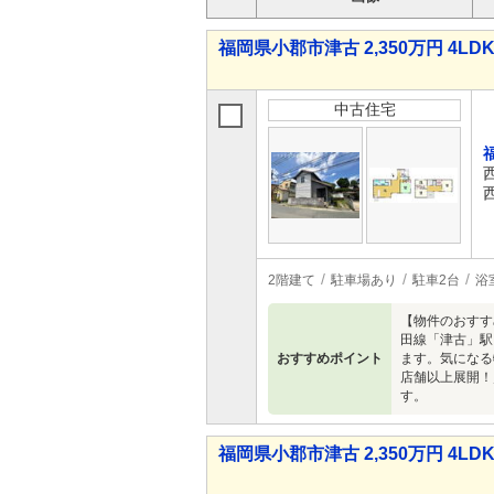
福岡県小郡市津古 2,350万円 4LD
中古住宅
2階建て
駐車場あり
駐車2台
浴
【物件のおすす
田線「津古」駅
おすすめポイント
ます。気になる
店舗以上展開！
す。
福岡県小郡市津古 2,350万円 4LD