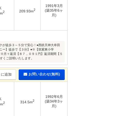
1991年3月
K
2
(築35年6ヶ
209.93m
2
3m
月)
ックが徒歩３～５分で安心！●西鉄天神大牟田
ニー】徒歩で【３分】●※【筑紫東小学
】※月々返済【８７，０９１円】返済期間【５
やすくご説明いたします。
お問い合わせ(無料)
りに追加
1992年6月
K
2
(築34年3ヶ
314.5m
2
4m
月)