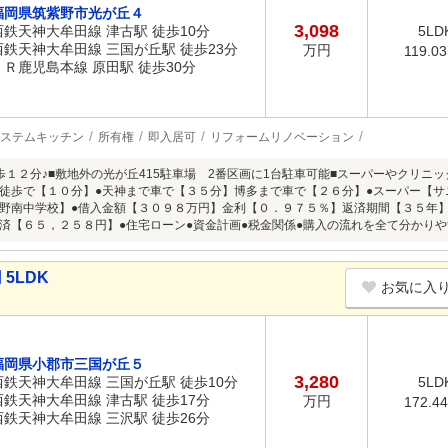
福岡県筑紫野市光が丘４
3,098
西鉄天神大牟田線 津古駅 徒歩10分
5LD
西鉄天神大牟田線 三国が丘駅 徒歩23分
万円
119.0
ＪＲ鹿児島本線 原田駅 徒歩30分
ステムキッチン
所有権
即入居可
リフォームリノベーション
歩１２分♪■敷地外の光が丘415駐車場 2番区画に1台駐車可能■スーパーやクリニ
徒歩で【１０分】●天神まで車で【３５分】博多まで車で【２６分】●スーパー【サ
野南中学校】●借入金額【３０９８万円】金利【０．９７５％】返済期間【３５年
済【６５，２５８円】●住宅ローン●資金計画●税金関係●購入の流れを全て分かり
5LDK
お気に入
福岡県小郡市三国が丘５
3,280
西鉄天神大牟田線 三国が丘駅 徒歩10分
5LD
西鉄天神大牟田線 津古駅 徒歩17分
万円
172.4
西鉄天神大牟田線 三沢駅 徒歩26分