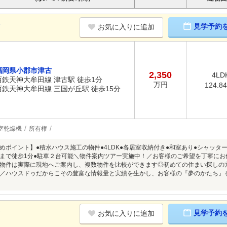
K
見学予約
お気に入りに追加
福岡県小郡市津古
2,350
4LD
西鉄天神大牟田線 津古駅 徒歩1分
万円
124.8
西鉄天神大牟田線 三国が丘駅 徒歩15分
室乾燥機
所有権
めポイント】●積水ハウス施工の物件●4LDK●各居室収納付き●和室あり●シャッタ
まで徒歩1分●駐車２台可能＼物件案内ツアー実施中！／お客様のご希望を丁寧に
物件は実際に現地へご案内し、複数物件を比較ができます◎初めての住まい探しの方
／ハウスドゥだからこその豊富な情報量と実績を生かし、お客様の『夢のかたち』
K
見学予約
お気に入りに追加