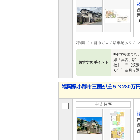
2階建て
都市ガス
駐車場あり
シ
■小学校まで徒
線「津古」駅 
おすすめポイント
校】 ※【筑紫
０年】※月々返
福岡県小郡市三国が丘５ 3,280万円 
中古住宅