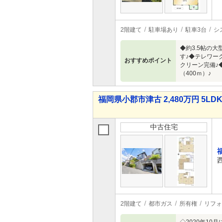
2階建て
駐車場あり
駐車3台
シ
◆約3.5帖の
す♪◆テレワー
おすすめポイント
クリーン完備♪
（400ｍ）♪
福岡県小郡市津古 2,480万円 5LD
中古住宅
2階建て
都市ガス
所有権
リフォ