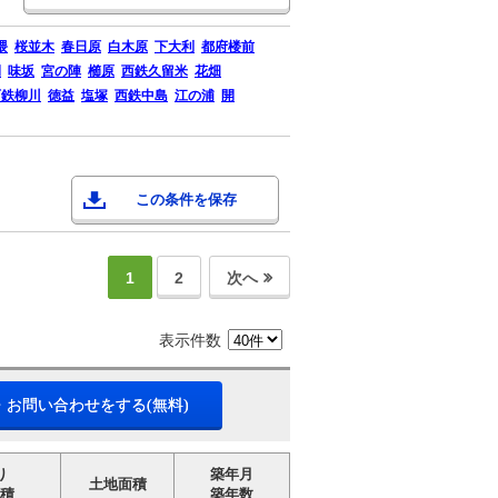
隈
桜並木
春日原
白木原
下大利
都府楼前
間
味坂
宮の陣
櫛原
西鉄久留米
花畑
西鉄柳川
徳益
塩塚
西鉄中島
江の浦
開
この条件を保存
1
2
次へ
表示件数
・お問い合わせをする(無料)
り
築年月
土地面積
積
築年数