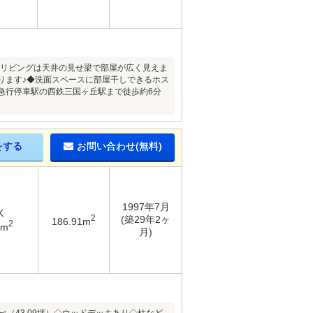
◆リビングは天井の見せ梁で部屋が広く見えま
ります♪◆洗面スペースに部屋干しできるホス
急行停車駅の西鉄三国ヶ丘駅まで徒歩約6分
をする
お問い合わせ(無料)
1997年7月
K
2
(築29年2ヶ
186.91m
2
5m
月)