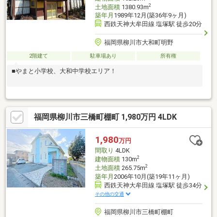
2
土地面積
1380.93m
築年月
1989年12月(築36年9ヶ月)
西鉄天神大牟田線 塩塚駅 徒歩20分
福岡県柳川市大和町明野
2階建て
駐車場あり
所有権
■やまと小学校、大和中学校エリア！
福岡県柳川市三橋町棚町 1,980万円 4LDK
1,980
万円
間取り
4LDK
2
建物面積
130m
2
土地面積
265.75m
築年月
2006年10月(築19年11ヶ月)
西鉄天神大牟田線 塩塚駅 徒歩34分
その他の交通
福岡県柳川市三橋町棚町