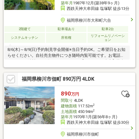
築年月
1987年12月(築38年9ヶ月)
西鉄天神大牟田線 塩塚駅 徒歩13分
福岡県柳川市大和町六合
2階建て
駐車場あり
駐車2台
リフォームリノベーシ
システムキッチン
所有権
ョン
8/6(木)～8/9(日)予約制見学会開催※当日予約OK。ご希望日をお知
らせください。自社売主物件につき随時内覧可能です。お電話か
メールでご希望日をお知らせください。【リフォーム内容】駐車
場拡張、外壁塗装、植栽剪定、庭木伐採システムキッチン交換、
ユニットバス交換、トイレ交換、洗面化粧台交換【おすすめポイ
福岡県柳川市佃町 890万円 4LDK
ント】・本物件は条件により住宅ローン減税が適用されます。・
雨漏り、構造上主要な部分の欠陥や・腐食、給排水管の故障や漏
水についてお引渡しより２年間保証。・シロアリ防除工事施工後5
890
万円
年間保証。
間取り
4LDK
2
建物面積
117.52m
2
土地面積
450.94m
築年月
1970年1月(築56年8ヶ月)
西鉄天神大牟田線 塩塚駅 徒歩30分
福岡県柳川市佃町