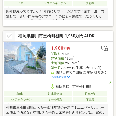
平屋
システムキッチン
所有権
築年数経ってますが、20年前にリフォーム済です！是非一度、内
覧して下さい♪門からのアプローチの庭石も素敵で、庭づくりが好
きな方にも！広縁や2間続きの和室も広々としています。
福岡県柳川市三橋町棚町 1,980万円 4LDK
1,980
万円
間取り
4LDK
2
建物面積
130m
2
土地面積
265.75m
築年月
2006年10月(築19年11ヶ月)
西鉄天神大牟田線 塩塚駅 徒歩34分
その他の交通
福岡県柳川市三橋町棚町
2階建て
駐車場あり
駐車3台
システムキッチン
オール電化
床暖房
柳川市三橋町棚町にある平成18年築の戸建て！ユニバーサルホー
ム施工で快適な住空間♪冬も快適な床暖房付きリビングに、家族の