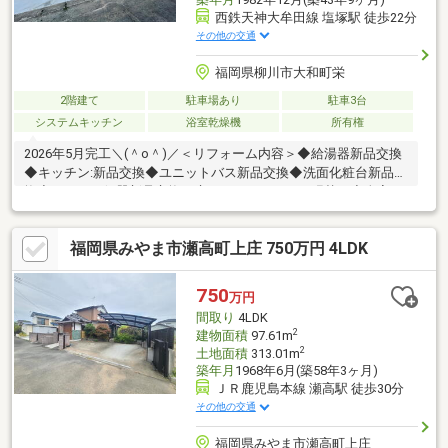
西鉄天神大牟田線 塩塚駅 徒歩22分
その他の交通
福岡県柳川市大和町栄
2階建て
駐車場あり
駐車3台
システムキッチン
浴室乾燥機
所有権
2026年5月完工＼(＾o＾)／＜リフォーム内容＞◆給湯器新品交換
◆キッチン:新品交換◆ユニットバス新品交換◆洗面化粧台新品交
換◆トイレ：便器新品交換、床クッションフロア張替え◆全室：
壁・天井クロス貼り替え◆洋室：床フロアタイル張◆玄関ドア新
品交換◆室内クリーニング◆白蟻防除工事◆外壁・屋根塗装◆駐
福岡県みやま市瀬高町上庄 750万円 4LDK
車場拡張工事
750
万円
間取り
4LDK
2
建物面積
97.61m
2
土地面積
313.01m
築年月
1968年6月(築58年3ヶ月)
ＪＲ鹿児島本線 瀬高駅 徒歩30分
その他の交通
福岡県みやま市瀬高町上庄