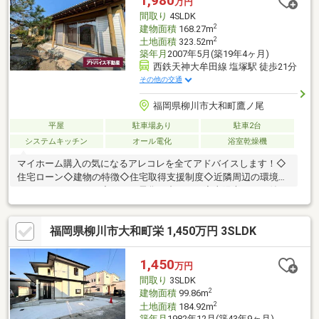
1,980
万円
間取り
4SLDK
2
建物面積
168.27m
2
土地面積
323.52m
築年月
2007年5月(築19年4ヶ月)
西鉄天神大牟田線 塩塚駅 徒歩21分
その他の交通
福岡県柳川市大和町鷹ノ尾
平屋
駐車場あり
駐車2台
システムキッチン
オール電化
浴室乾燥機
マイホーム購入の気になるアレコレを全てアドバイスします！◇
住宅ローン◇建物の特徴◇住宅取得支援制度◇近隣周辺の環境～
オススメポイント～◇オール電化で省エネ！◇太陽光パネル付
き！◇和風の平家！収納豊富！◇シャッター付き駐車スペース有
り！◇買い物施設徒歩圏内！◇ゆったり落ち着く広々和室！◇お
福岡県柳川市大和町栄 1,450万円 3SLDK
庭には物置があります！頭金やローンでお悩みの方も是非お気軽
にお問合せ下さい！初期費用や税金の気になる内容も疑問が無く
なるように専任のスタッフがしっかりサポートさせて頂きます！
1,450
万円
間取り
3SLDK
2
建物面積
99.86m
2
土地面積
184.92m
築年月
1982年12月(築43年9ヶ月)