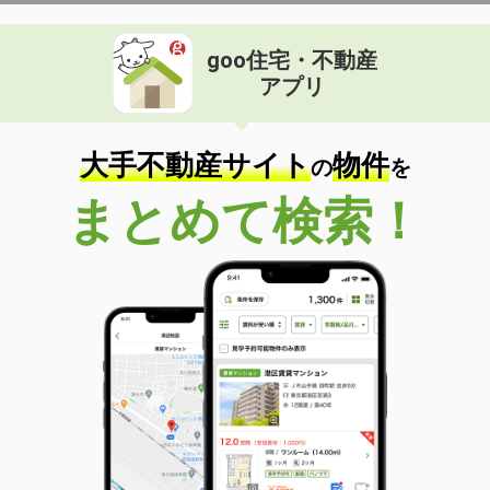
goo住宅・不動産
アプリ
大手不動産サイト
物件
の
を
まとめて検索！