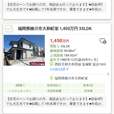
【住宅ローンでお困りの方、相談会も行っております】■頭金0円
でも大丈夫です■転職して1年未満ですが、審査できます■年収が
210万円～でも審査できます■車のローンの残債がある方でも大丈
夫■自営業でも家は買えます■シングルマザーでも家は買えます■
他の不動産屋で審査を断れても1度相談してください初めてのマイ
福岡県柳川市大和町栄 1,450万円 3SLDK
ホーム探しでお得情報お教え致します・不動産購入時にかかる税
金・住宅ローンの控除と手続き・諸経費のご説明※住宅ローンア
ドバイザーが丁寧に貴方様のマイホーム実現を幅広くサポート致
1,450
万円
します！まだ借入が残っている方・すでに持家をお持ちの方、ど
間取り
3SLDK
んな事でもご相談下さい！
2
建物面積
99.86m
2
土地面積
184.92m
築年月
1982年12月(築43年9ヶ月)
西鉄天神大牟田線 塩塚駅 徒歩16分
その他の交通
福岡県柳川市大和町栄
2階建て
駐車場あり
駐車3台
システムキッチン
浴室乾燥機
所有権
【住宅ローンでお困りの方、相談会も行っております】■頭金0円
でも大丈夫です■転職して1年未満ですが、審査できます■年収が
210万円～でも審査できます■車のローンの残債がある方でも大丈
夫■自営業でも家は買えます■シングルマザーでも家は買えます■