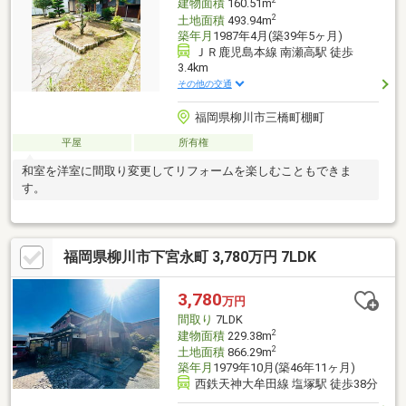
2
建物面積
160.51m
2
土地面積
493.94m
築年月
1987年4月(築39年5ヶ月)
ＪＲ鹿児島本線 南瀬高駅 徒歩
3.4km
その他の交通
福岡県柳川市三橋町棚町
平屋
所有権
和室を洋室に間取り変更してリフォームを楽しむこともできま
す。
福岡県柳川市下宮永町 3,780万円 7LDK
3,780
万円
間取り
7LDK
2
建物面積
229.38m
2
土地面積
866.29m
築年月
1979年10月(築46年11ヶ月)
西鉄天神大牟田線 塩塚駅 徒歩38分