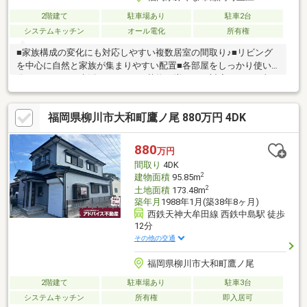
2階建て
駐車場あり
駐車2台
システムキッチン
オール電化
所有権
■家族構成の変化にも対応しやすい複数居室の間取り♪■リビング
を中心に自然と家族が集まりやすい配置■各部屋をしっかり使い
分けられるため生活にメリハリ■荷物が増えても対応しやすい収
納スペース■日常の延長戦で無理なく続く戸建て暮らし
福岡県柳川市大和町鷹ノ尾 880万円 4DK
880
万円
間取り
4DK
2
建物面積
95.85m
2
土地面積
173.48m
築年月
1988年1月(築38年8ヶ月)
西鉄天神大牟田線 西鉄中島駅 徒歩
12分
その他の交通
福岡県柳川市大和町鷹ノ尾
2階建て
駐車場あり
駐車3台
システムキッチン
所有権
即入居可