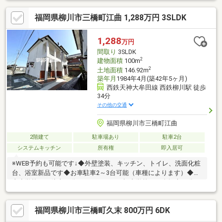
他の不動産屋で審査を断れても1度相談してください初めてのマイ
福岡県柳川市三橋町江曲 1,288万円 3SLDK
ホーム探しでお得情報お教え致します・不動産購入時にかかる税
金・住宅ローンの控除と手続き・諸経費のご説明※住宅ローンア
ドバイザーが丁寧に貴方様のマイホーム実現を幅広くサポート致
1,288
万円
します！まだ借入が残っている方・すでに持家をお持ちの方、ど
間取り
3SLDK
んな事でもご相談下さい！
2
建物面積
100m
2
土地面積
146.92m
築年月
1984年4月(築42年5ヶ月)
西鉄天神大牟田線 西鉄柳川駅 徒歩
34分
その他の交通
福岡県柳川市三橋町江曲
2階建て
駐車場あり
駐車2台
システムキッチン
所有権
即入居可
※WEB予約も可能です↓◆外壁塗装、キッチン、トイレ、洗面化粧
台、浴室新品です◆お車駐車2～3台可能（車種によります）◆藤
吉小学校まで徒歩22分（1600ｍ）・三橋中学校まで自転車13分
（3400ｍ）◆スーパーまるまつまで車で2分で買い物便利◆リビ
ング広々18.8帖
福岡県柳川市三橋町久末 800万円 6DK