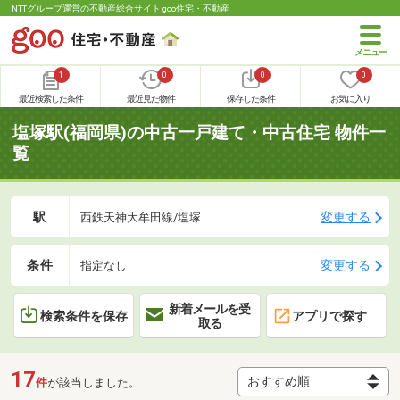
NTTグループ運営の不動産総合サイト goo住宅・不動産
1
0
0
0
最近検索した条件
最近見た物件
保存した条件
お気に入り
塩塚駅(福岡県)の中古一戸建て・中古住宅 物件一
覧
駅
変更する
西鉄天神大牟田線/塩塚
条件
変更する
指定なし
新着メールを受
検索条件を保存
アプリで探す
取る
17
件
が該当しました。