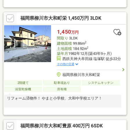
気配を感じられるリビング階段♪玄関には広々とした土間コンスペ
ースがあり、収納や趣味にも活用OK！さらに、リビング続きの洋
室や書斎（2階）もあり、多彩なライフスタイルに対応◎快適＆便
福岡県柳川市大和町栄 1,450万円 3LDK
利な住まいをぜひご覧ください！
1,450
万円
間取り
3LDK
2
建物面積
99.86m
2
土地面積
184.92m
築年月
1982年12月(築43年9ヶ月)
西鉄天神大牟田線 塩塚駅 徒歩22分
その他の交通
福岡県柳川市大和町栄
2階建て
駐車場あり
システムキッチン
浴室乾燥機
所有権
リフォーム済物件！ やまと小学校、大和中学校エリア！
福岡県柳川市大和町豊原 400万円 6SDK