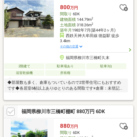
800
万円
間取り
6DK
2
建物面積
144.79m
2
土地面積
318.26m
築年月
1982年7月(築44年2ヶ月)
西鉄天神大牟田線 徳益駅 徒歩
3.4km
その他の交通
福岡県柳川市三橋町久末
2階建て
駐車場あり
駐車3台
浴室乾燥機
所有権
◆部屋数も多く、倉庫もついているので2世帯住宅にもおすすめ
です◆各居室6帖以上ありゆとりのある間取です※倉庫：未登記、
現状渡し、一部井戸水あり
福岡県柳川市三橋町棚町 880万円 6DK
880
万円
間取り
6DK