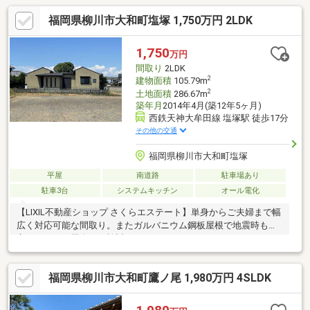
福岡県柳川市大和町塩塚 1,750万円 2LDK
1,750
万円
間取り
2LDK
2
建物面積
105.79m
2
土地面積
286.67m
築年月
2014年4月(築12年5ヶ月)
西鉄天神大牟田線 塩塚駅 徒歩17分
その他の交通
福岡県柳川市大和町塩塚
平屋
南道路
駐車場あり
駐車3台
システムキッチン
オール電化
【LIXIL不動産ショップ さくらエステート】単身からご夫婦まで幅
広く対応可能な間取り。またガルバニウム鋼板屋根で地震時も安
心。ぜひこの機会にご検討ください！
福岡県柳川市大和町鷹ノ尾 1,980万円 4SLDK