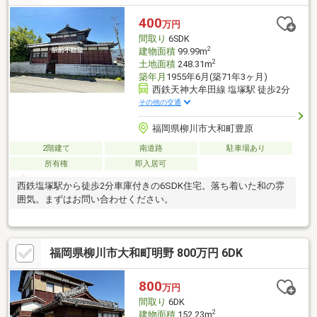
400
万円
間取り
6SDK
2
建物面積
99.99m
2
土地面積
248.31m
築年月
1955年6月(築71年3ヶ月)
西鉄天神大牟田線 塩塚駅 徒歩2分
その他の交通
福岡県柳川市大和町豊原
2階建て
南道路
駐車場あり
所有権
即入居可
西鉄塩塚駅から徒歩2分車庫付きの6SDK住宅。落ち着いた和の雰
囲気。まずはお問い合わせください。
福岡県柳川市大和町明野 800万円 6DK
800
万円
間取り
6DK
2
建物面積
152.23m