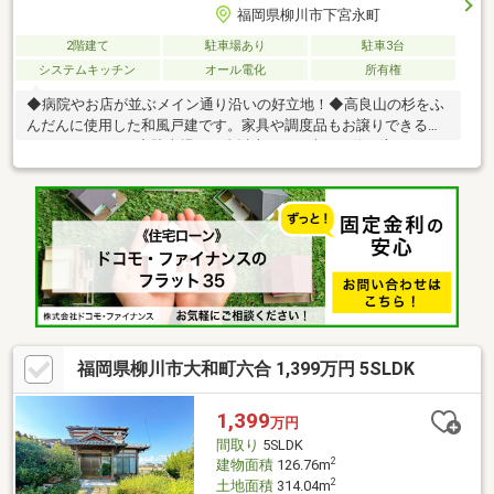
福岡県柳川市下宮永町
2階建て
駐車場あり
駐車3台
システムキッチン
オール電化
所有権
◆病院やお店が並ぶメイン通り沿いの好立地！◆高良山の杉をふ
んだんに使用した和風戸建です。家具や調度品もお譲りできるも
のがあります(^^♪◆駐車場１０台以上可！（車種や停め方により
ます） 別棟でガレージ車庫があります。◆部屋数が多いので人
数が多いご家族や二世帯住宅にもおすすめです♪◆大規模な内装
リフォーム歴があります(^^) 家計に優しいオール電化住宅です。
◆立派な庭石のあるお庭があります。家庭菜園や庭を楽しみたい
方におすすめ！◆陽当たりの良いサンルームや広縁もあります。
◆小学校、保育園、スーパー、病院もすぐ近くです♪◆川下りや
観光名所も多い注目エリア「柳川」に住んでみませんか？
福岡県柳川市大和町六合 1,399万円 5SLDK
1,399
万円
間取り
5SLDK
2
建物面積
126.76m
2
土地面積
314.04m