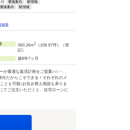
1分
乗換案内
駅情報
乗換案内
駅情報
賃相場
積
2
360.26m
（108.97坪）（登
記）
築8年7ヶ月
ザーが最適な返済計画をご提案♪☆‥…
弊社だからこそできる！それぞれのメ
ことも可能♪お住み替え相談も承りま
にてご注文いただくと、住宅ローンに