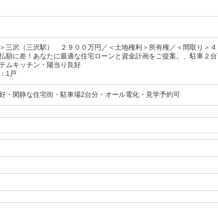
＞三沢（三沢駅） ２９００万円／＜土地権利＞所有権／＜間取り＞４
払額に差！あなたに最適な住宅ローンと資金計画をご提案。、駐車２台
テムキッチン・陽当り良好
：1戸
好・閑静な住宅街・駐車場2台分・オール電化・見学予約可