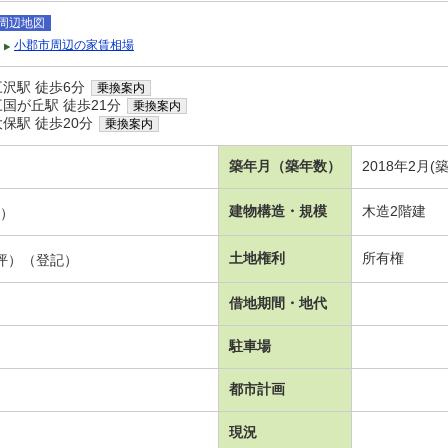
周辺地図
小郡市周辺の家賃相場
沢駅 徒歩6分
乗換案内
国が丘駅 徒歩21分
乗換案内
保駅 徒歩20分
乗換案内
築年月（築年数）
2018年2月(
建物構造・規模
木造2階建
坪）
土地権利
所有権
97坪）（登記）
借地期間・地代
駐車場
都市計画
現況