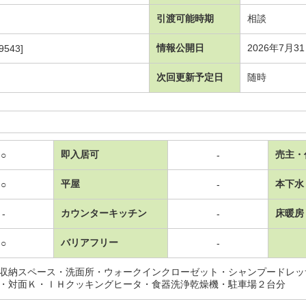
引渡可能時期
相談
情報公開日
2026年7月3
9543]
次回更新予定日
随時
即入居可
売主・
○
-
平屋
本下水
○
-
カウンターキッチン
床暖房
-
-
バリアフリー
○
-
収納スペース・洗面所・ウォークインクローゼット・シャンプードレッ
・対面Ｋ・ＩＨクッキングヒータ・食器洗浄乾燥機・駐車場２台分