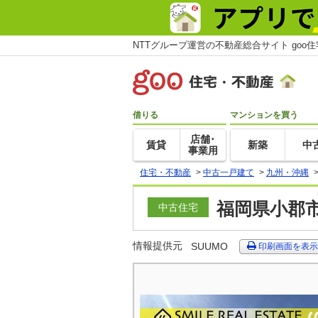
NTTグループ運営の不動産総合サイト goo
借りる
マンションを買う
店舗･
賃貸
新築
中
事業用
住宅・不動産
>
中古一戸建て
>
九州・沖縄
福岡県小郡市
中古住宅
情報提供元
SUUMO
印刷画面を表示