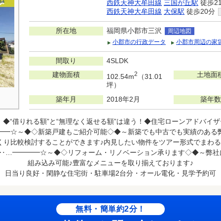
西鉄天神大牟田線
三国が丘駅
徒歩2
西鉄天神大牟田線
大保駅
徒歩20分
所在地
福岡県小郡市三沢
周辺地図
小郡市の行政データ
小郡市周辺の家
間取り
4SLDK
建物面積
2
土地面
102.54m
（31.01
坪）
築年月
2018年2月
築年数
！◆“借りれる額”と“無理なく返せる額”は違う！◆住宅ローンアドバイ
━━☆～◆◇新築戸建もご紹介可能◇◆～新築でも中古でも実績のある
くり比較検討することができます♪内見したい物件をツアー形式でまわる
☆‥…━━━━☆～◆◇リフォーム・リノベーション承ります◇◆～弊社
組み込み可能♪豊富なメニューを取り揃えております♪
日当り良好・閑静な住宅街・駐車場2台分・オール電化・見学予約可
無料・簡単約2分！