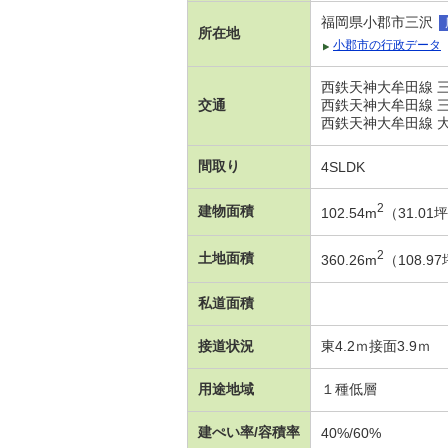
福岡県小郡市三沢
所在地
小郡市の行政データ
西鉄天神大牟田線 三
交通
西鉄天神大牟田線 三
西鉄天神大牟田線 大
間取り
4SLDK
2
建物面積
102.54m
（31.01
2
土地面積
360.26m
（108.
私道面積
接道状況
東4.2ｍ接面3.9ｍ
用途地域
１種低層
建ぺい率/容積率
40%/60%