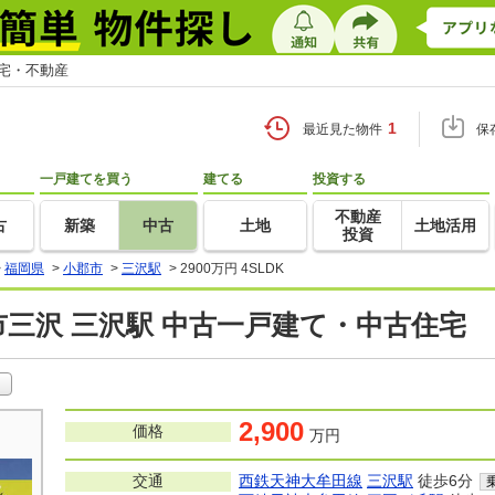
住宅・不動産
1
最近見た物件
保
一戸建てを買う
建てる
投資する
不動産
古
新築
中古
土地
土地活用
投資
>
福岡県
>
小郡市
>
三沢駅
>
2900万円 4SLDK
三沢 三沢駅 中古一戸建て・中古住宅
2,900
価格
万円
交通
西鉄天神大牟田線
三沢駅
徒歩6分