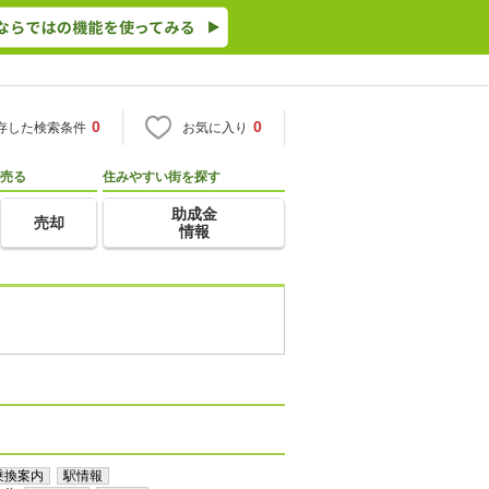
0
0
存した検索条件
お気に入り
売る
住みやすい街を探す
助成金
売却
情報
乗換案内
駅情報