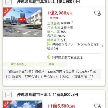
沖縄県那覇市真嘉比１ 1億2,980万円
1億2,980
万円
（坪単価:-）
2
土地面積
268.98m
用途地域
２種中高
建ぺい率
60%
容積率
200%
建築条件
なし
沖縄都市モノレール おもろまち駅
徒歩5分
沖縄県那覇市真嘉比１
建築条件なし
更地
【価格改定 8月7日】旧価格：13820万円（公表日：2026年4月30
日）新価格：12980万円（↓840万円）【現況】・賃駐車場（11
台・満車稼働中）・賃料：7700円/月(税込) ～11000円/月(税込)※1
台あたり【法令上の制限】■地区計画：真嘉比古島地区地区計画
（1地区）■土地区画整理：真嘉比・古島土地区画整理事業（第二
沖縄県那覇市三原１ 11億5,500万円
地区）■立地適正化区域：居住環境形成区域（居住誘導区域）内
（A）■景観法：那覇市景観計画区域【その他】■ガス・上下水：
引込費用が別途掛かります。
11億5,500
万円