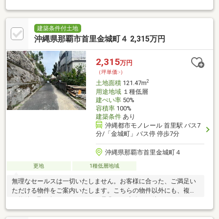
に安心♪実家近くの土地を探していた方、注文住宅検討中の方、是
非ともご検討くださいませ！！お問合せお待ちしております！！
※１筆の土地を分筆して売却いたします。現在は駐車場・レンタ
ルスペースとして貸し出し中。そちらのスペースを分筆いたしま
建築条件付土地
す。記載の面積より多少変わる可能性がございます。
沖縄県那覇市首里金城町４ 2,315万円
2,315
万円
（坪単価:-）
2
土地面積
121.47m
用途地域
１種低層
建ぺい率
50%
容積率
100%
建築条件
あり
沖縄都市モノレール 首里駅 バス7
分/「金城町」バス停 停歩7分
沖縄県那覇市首里金城町４
更地
1種低層地域
無理なセールスは一切いたしません。お客様に合った、ご満足い
ただける物件をご案内いたします。こちらの物件以外にも、複数
の物件を取り扱っております。是非、ご連絡をお待ちしておりま
す！