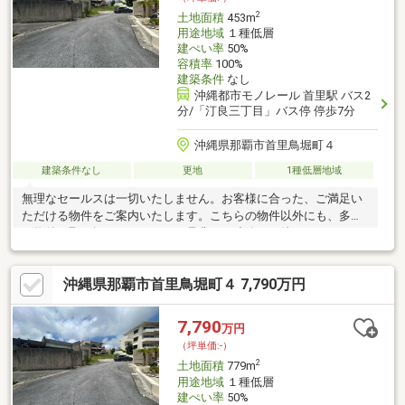
2
土地面積
453m
用途地域
１種低層
建ぺい率
50%
容積率
100%
建築条件
なし
沖縄都市モノレール 首里駅 バス2
分/「汀良三丁目」バス停 停歩7分
沖縄県那覇市首里鳥堀町４
建築条件なし
更地
1種低層地域
無理なセールスは一切いたしません。お客様に合った、ご満足い
ただける物件をご案内いたします。こちらの物件以外にも、多数
の物件を取り扱っております。是非、ご連絡をお待ちしておりま
す！協定通路面積：約６１㎡※建築条件なし。※敷地内に水路があ
ります。※お好きなプランで建築後に、宅地への地目変更が可能
沖縄県那覇市首里鳥堀町４ 7,790万円
になります。
7,790
万円
（坪単価:-）
2
土地面積
779m
用途地域
１種低層
建ぺい率
50%