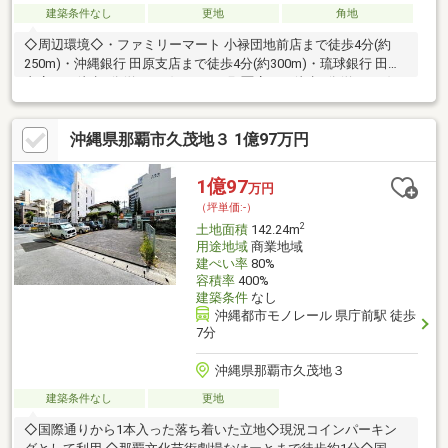
建築条件なし
更地
角地
◇周辺環境◇・ファミリーマート 小禄団地前店まで徒歩4分(約
250m)・沖縄銀行 田原支店まで徒歩4分(約300m)・琉球銀行 田原
支店まで徒歩7分(約520m)・イオン那覇店まで徒歩8分(約570m)・
小禄駅まで徒歩8分(約570m)
沖縄県那覇市久茂地３ 1億97万円
1億97
万円
（坪単価:-）
2
土地面積
142.24m
用途地域
商業地域
建ぺい率
80%
容積率
400%
建築条件
なし
沖縄都市モノレール 県庁前駅 徒歩
7分
沖縄県那覇市久茂地３
建築条件なし
更地
◇国際通りから1本入った落ち着いた立地◇現況コインパーキン