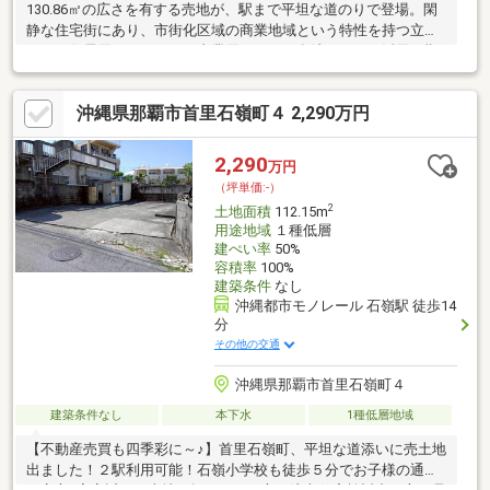
130.86㎡の広さを有する売地が、駅まで平坦な道のりで登場。閑
静な住宅街にあり、市街化区域の商業地域という特性を持つ立地
です。住居用だけでなく、事業用としても多岐にわたる活用が期
待できます。理想の住まいと未来を描く場所にいかがでしょう
か。
沖縄県那覇市首里石嶺町４ 2,290万円
2,290
万円
（坪単価:-）
2
土地面積
112.15m
用途地域
１種低層
建ぺい率
50%
容積率
100%
建築条件
なし
沖縄都市モノレール 石嶺駅 徒歩14
分
その他の交通
沖縄県那覇市首里石嶺町４
建築条件なし
本下水
1種低層地域
【不動産売買も四季彩に～♪】首里石嶺町、平坦な道添いに売土地
出ました！２駅利用可能！石嶺小学校も徒歩５分でお子様の通学