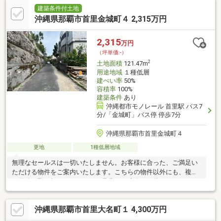
建築条件付土地
沖縄県那覇市首里金城町４ 2,315万円
2,315
万円
（坪単価:-）
2
土地面積
121.47m
用途地域
１種低層
建ぺい率
50%
容積率
100%
建築条件
あり
沖縄都市モノレール 首里駅 バス7
分/「金城町」バス停 停歩7分
沖縄県那覇市首里金城町４
更地
1種低層地域
無理なセールスは一切いたしません。お客様に合った、ご満足い
ただける物件をご案内いたします。こちらの物件以外にも、複数
の物件を取り扱っております。是非、ご連絡をお待ちしておりま
す！
沖縄県那覇市首里大名町１ 4,300万円