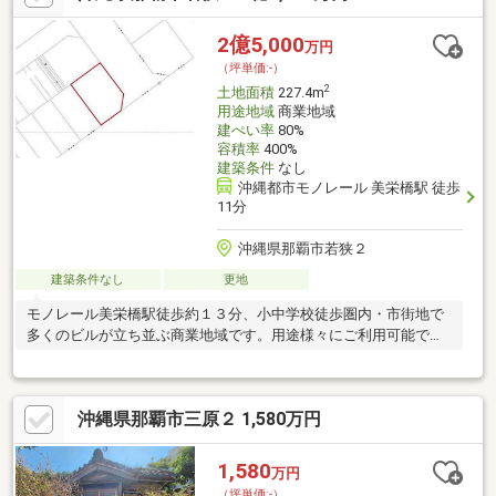
2億5,000
万円
（坪単価:-）
2
土地面積
227.4m
用途地域
商業地域
建ぺい率
80%
容積率
400%
建築条件
なし
沖縄都市モノレール 美栄橋駅 徒歩
11分
沖縄県那覇市若狭２
建築条件なし
更地
モノレール美栄橋駅徒歩約１３分、小中学校徒歩圏内・市街地で
多くのビルが立ち並ぶ商業地域です。用途様々にご利用可能で
す！
沖縄県那覇市三原２ 1,580万円
1,580
万円
（坪単価:-）