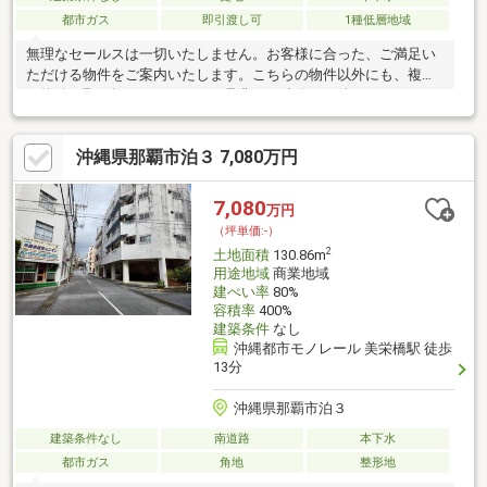
都市ガス
即引渡し可
1種低層地域
無理なセールスは一切いたしません。お客様に合った、ご満足い
ただける物件をご案内いたします。こちらの物件以外にも、複数
の物件を取り扱っております。是非、ご連絡をお待ちしておりま
す！
沖縄県那覇市泊３ 7,080万円
7,080
万円
（坪単価:-）
2
土地面積
130.86m
用途地域
商業地域
建ぺい率
80%
容積率
400%
建築条件
なし
沖縄都市モノレール 美栄橋駅 徒歩
13分
沖縄県那覇市泊３
建築条件なし
南道路
本下水
都市ガス
角地
整形地