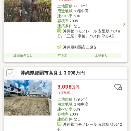
2
土地面積
213.1m
用途地域
１種中高
建ぺい率
60%
容積率
200%
建築条件
なし
沖縄都市モノレール 安里駅 バス8
分/「三原十字路」バス停 停歩4分
沖縄県那覇市三原２
建築条件なし
本下水
上物有り
沖縄県那覇市高良１ 3,098万円
3,098
万円
（坪単価:-）
2
土地面積
179.6m
用途地域
１種中高
建ぺい率
60%
容積率
200%
建築条件
なし
沖縄都市モノレール 赤嶺駅 徒歩12
分