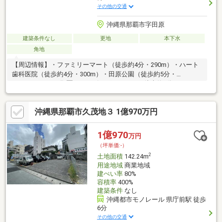
その他の交通
沖縄県那覇市字田原
建築条件なし
更地
本下水
角地
【周辺情報】・ファミリーマート（徒歩約4分・290m）・ハート
歯科医院（徒歩約4分・300m）・田原公園（徒歩約5分・
400m）・イオン那覇ショッピングセンタ－（徒歩約6分・
450m）・ゆいレール小禄駅（徒歩約6分・450m）・那覇空港国内
線ターミナル（車で約7分・2.7km）＼LINE公式アカウントですぐ
沖縄県那覇市久茂地３ 1億970万円
に返信いたします！／ID「＠htl5823k」で検索！
1億970
万円
（坪単価:-）
2
土地面積
142.24m
用途地域
商業地域
建ぺい率
80%
容積率
400%
建築条件
なし
沖縄都市モノレール 県庁前駅 徒歩
6分
その他の交通