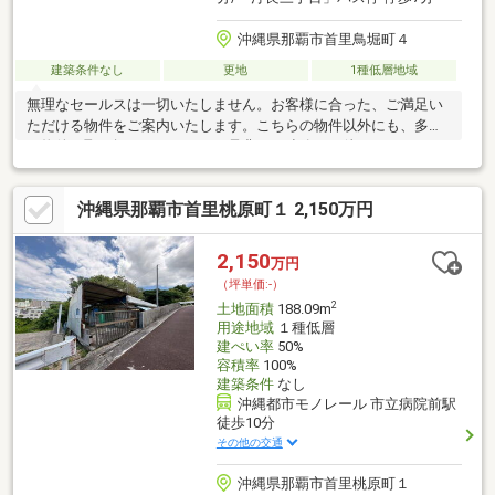
沖縄県那覇市首里鳥堀町４
建築条件なし
更地
1種低層地域
無理なセールスは一切いたしません。お客様に合った、ご満足い
ただける物件をご案内いたします。こちらの物件以外にも、多数
の物件を取り扱っております。是非、ご連絡をお待ちしておりま
す！協定通路面積：約５７．９㎡※建築条件なし。※敷地内に水路
があります。※お好きなプランで建築後に、宅地への地目変更が
沖縄県那覇市首里桃原町１ 2,150万円
可能になります。
2,150
万円
（坪単価:-）
2
土地面積
188.09m
用途地域
１種低層
建ぺい率
50%
容積率
100%
建築条件
なし
沖縄都市モノレール 市立病院前駅
徒歩10分
その他の交通
沖縄県那覇市首里桃原町１