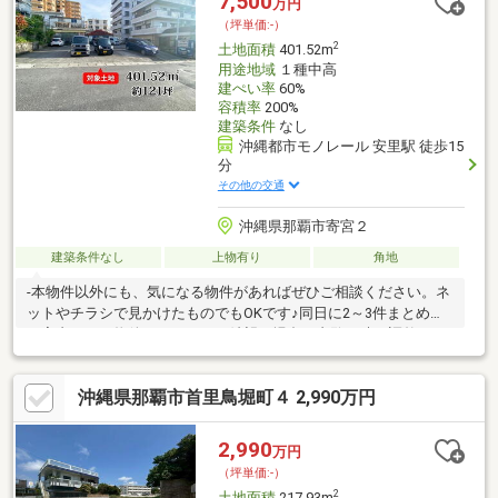
7,500
万円
（坪単価:-）
2
土地面積
401.52m
用途地域
１種中高
建ぺい率
60%
容積率
200%
建築条件
なし
沖縄都市モノレール 安里駅 徒歩15
分
その他の交通
沖縄県那覇市寄宮２
建築条件なし
上物有り
角地
-本物件以外にも、気になる物件があればぜひご相談ください。ネ
ットやチラシで見かけたものでもOKです♪同日に2～3件まとめて
ご案内する＜物件ツアー＞をご希望の場合、内覧日時の調整もお
手伝いいたします！【土地の詳細】・197-6：27.45平米・196-7：
241.05平米・196-9：82.48平米・196-8：50.54平米計401.52平米
沖縄県那覇市首里鳥堀町４ 2,990万円
（約121坪）【私道負担】私道負担有り、詳細は担当者よりご説
明いたしますのでお気軽にお問い合わせください。【上物】※解
体について相談可能・木造瓦葺の平屋・RCB造平屋にプレハブを
2,990
万円
乗せた2階建て
（坪単価:-）
2
土地面積
217.93m