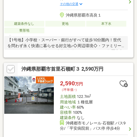
その他の交通
沖縄県那覇市高良１
建築条件なし
更地
本下水
整形地
【1号地】小学校・スーパー・銀行がすべて徒歩10分圏内！世代
を問わず永く快適に暮らせる好立地♪◇周辺環境◇・ファミリー
マート うるくたから店まで徒歩4分(約250m)・ローソン 那覇高良
二丁目店まで徒歩4分(約320m)・ディスカウント Big1 小禄店まで
徒歩5分(約380m)・かねひでジップマート さつき店まで徒歩9分
沖縄県那覇市首里石嶺町３ 2,590万円
(約710m)・高良小学校まで徒歩10分(約730m)・フレッシュプラザ
ユニオン 赤嶺店まで徒歩11分(約840m)・赤嶺駅まで徒歩13分(約
1010m)
2,590
万円
（坪単価:-）
2
土地面積
122.7m
用途地域
１種低層
建ぺい率
60%
容積率
100%
建築条件
なし
沖縄都市モノレール 石嶺駅 バス9
分/「平安病院前」バス停 停歩4分