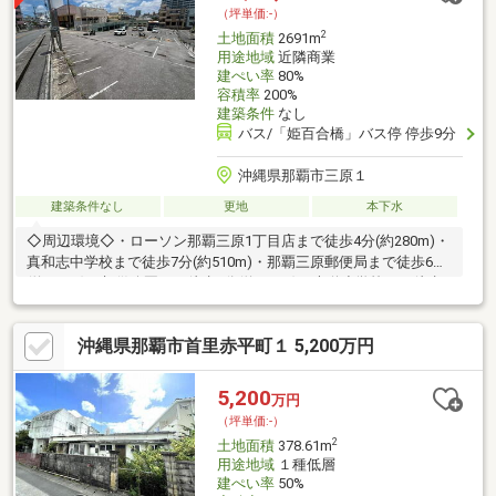
（坪単価:-）
2
土地面積
2691m
用途地域
近隣商業
建ぺい率
80%
容積率
200%
建築条件
なし
バス/「姫百合橋」バス停 停歩9分
沖縄県那覇市三原１
建築条件なし
更地
本下水
◇周辺環境◇・ローソン那覇三原1丁目店まで徒歩4分(約280m)・
真和志中学校まで徒歩7分(約510m)・那覇三原郵便局まで徒歩6分
(約420m)・与儀公園まで徒歩8分(約580m)・大道小学校まで徒歩
10分(約750m)・安里駅まで徒歩9分(約650m)
沖縄県那覇市首里赤平町１ 5,200万円
5,200
万円
（坪単価:-）
2
土地面積
378.61m
用途地域
１種低層
建ぺい率
50%