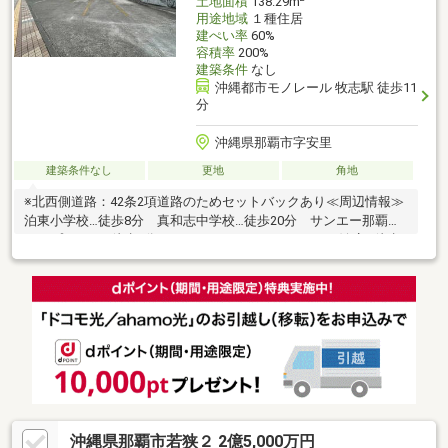
土地面積
138.29m
用途地域
１種住居
建ぺい率
60%
容積率
200%
建築条件
なし
沖縄都市モノレール 牧志駅 徒歩11
分
沖縄県那覇市字安里
建築条件なし
更地
角地
※北西側道路：42条2項道路のためセットバックあり≪周辺情報≫
泊東小学校…徒歩8分 真和志中学校…徒歩20分 サンエー那覇メ
インプレイス…徒歩8分ファミリーマートコンフォート泊店…徒歩7
分☆現地見学・詳細につきましては【ホームトレードセンター】
までお気軽にお問合せください☆
沖縄県那覇市若狭２ 2億5,000万円