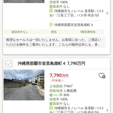
容積率
100%
建築条件
なし
沖縄都市モノレール 首里駅 バス2
分/「汀良三丁目」バス停 停歩7分
沖縄県那覇市首里鳥堀町４
建築条件なし
更地
1種低層地域
無理なセールスは一切いたしません。お客様に合った、ご満足い
ただける物件をご案内いたします。こちらの物件以外にも、多数
の物件を取り扱っております。是非、ご連絡をお待ちしておりま
す！協定通路面積：約５７．９㎡※建築条件なし。※敷地内に水路
があります。※お好きなプランで建築後に、宅地への地目変更が
沖縄県那覇市首里鳥堀町４ 7,790万円
可能になります。
7,790
万円
（坪単価:-）
2
土地面積
779m
用途地域
１種低層
建ぺい率
50%
容積率
100%
建築条件
なし
沖縄都市モノレール 首里駅 バス2
分/「汀良三丁目」バス停 停歩7分