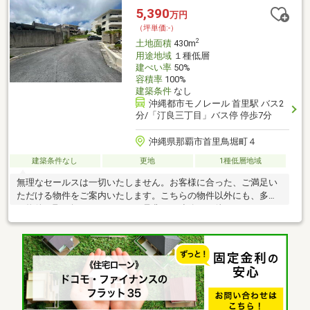
す！！！※徒歩5分圏内に契約駐車場（別契約）も多数あります！
5,390
万円
（坪単価:-）
2
土地面積
430m
用途地域
１種低層
建ぺい率
50%
容積率
100%
建築条件
なし
沖縄都市モノレール 首里駅 バス2
分/「汀良三丁目」バス停 停歩7分
沖縄県那覇市首里鳥堀町４
建築条件なし
更地
1種低層地域
無理なセールスは一切いたしません。お客様に合った、ご満足い
ただける物件をご案内いたします。こちらの物件以外にも、多数
の物件を取り扱っております。是非、ご連絡をお待ちしておりま
す！協定通路面積：約５７．７８㎡※建築条件なし。※敷地内に水
路があります。※お好きなプランで建築後に、宅地への地目変更
が可能になります。