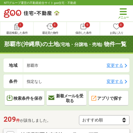
NTTグループ運営の不動産総合サイト goo住宅・不動産
1
0
0
0
最近検索した条件
最近見た物件
保存した条件
お気に入り
那覇市(沖縄県)の土地
物件一覧
(宅地・分譲地・売地)
地域
変更する
那覇市
条件
変更する
指定なし
新着メールを受
検索条件を保存
アプリで探す
取る
209
件
が該当しました。