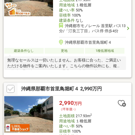
用途地域
１種低層
建ぺい率
50%
容積率
100%
建築条件
なし
沖縄都市モノレール 首里駅 バス13
分/「汀良三丁目」バス停 停歩4分
沖縄県那覇市首里鳥堀町４
建築条件なし
更地
1種低層地域
無理なセールスは一切いたしません。お客様に合った、ご満足い
ただける物件をご案内いたします。こちらの物件以外にも、複数
の物件を取り扱っております。是非、ご連絡をお待ちしておりま
す！※表示価格には、専用通路60.73㎡(持分全部)及び位置指定道
路354㎡(持分1/2)も含まれております。
沖縄県那覇市首里鳥堀町４ 2,990万円
2,990
万円
（坪単価:-）
2
土地面積
217.93m
用途地域
１種低層
建ぺい率
50%
容積率
100%