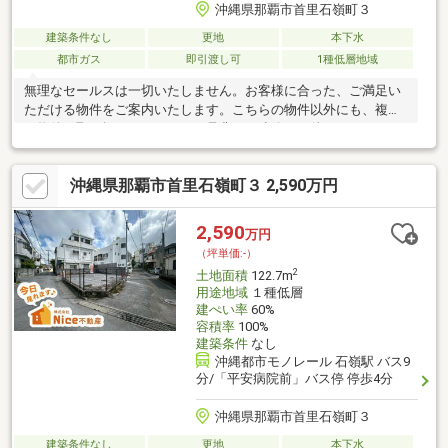
沖縄県那覇市首里石嶺町３
建築条件なし
更地
本下水
都市ガス
即引渡し可
1種低層地域
無理なセールスは一切いたしません。お客様に合った、ご満足い
ただける物件をご案内いたします。こちらの物件以外にも、複数
の物件を取り扱っております。是非、ご連絡をお待ちしておりま
す！
沖縄県那覇市首里石嶺町３ 2,590万円
2,590
万円
（坪単価:-）
2
土地面積
122.7m
用途地域
１種低層
建ぺい率
60%
容積率
100%
建築条件
なし
沖縄都市モノレール 石嶺駅 バス9
分/「平安病院前」バス停 停歩4分
沖縄県那覇市首里石嶺町３
建築条件なし
更地
本下水