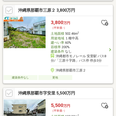
ております。
沖縄県那覇市三原２ 3,800万円
3,800
万円
（坪単価:-）
2
土地面積
502.46m
用途地域
１種中高
建ぺい率
60%
容積率
200%
建築条件
なし
沖縄都市モノレール 安里駅 バス8
分/「三原十字路」バス停 停歩3分
沖縄県那覇市三原２
建築条件なし
更地
沖縄県那覇市字安里 5,500万円
5,500
万円
（坪単価:-）
2