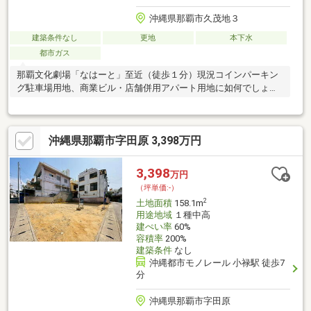
沖縄県那覇市久茂地３
建築条件なし
更地
本下水
都市ガス
那覇文化劇場「なはーと」至近（徒歩１分）現況コインパーキン
グ駐車場用地、商業ビル・店舗併用アパート用地に如何でしょう
か
沖縄県那覇市字田原 3,398万円
3,398
万円
（坪単価:-）
2
土地面積
158.1m
用途地域
１種中高
建ぺい率
60%
容積率
200%
建築条件
なし
沖縄都市モノレール 小禄駅 徒歩7
分
沖縄県那覇市字田原