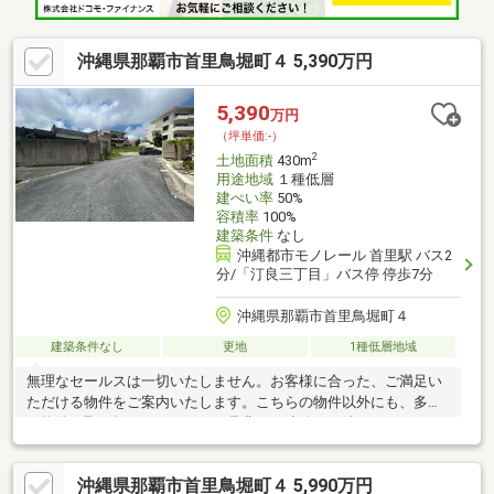
沖縄県那覇市首里鳥堀町４ 5,390万円
5,390
万円
（坪単価:-）
2
土地面積
430m
用途地域
１種低層
建ぺい率
50%
容積率
100%
建築条件
なし
沖縄都市モノレール 首里駅 バス2
分/「汀良三丁目」バス停 停歩7分
沖縄県那覇市首里鳥堀町４
建築条件なし
更地
1種低層地域
無理なセールスは一切いたしません。お客様に合った、ご満足い
ただける物件をご案内いたします。こちらの物件以外にも、多数
の物件を取り扱っております。是非、ご連絡をお待ちしておりま
す！協定通路面積：約５７．７８㎡※建築条件なし。※敷地内に水
路があります。※お好きなプランで建築後に、宅地への地目変更
沖縄県那覇市首里鳥堀町４ 5,990万円
が可能になります。