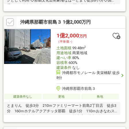
グとして利用 ◇那覇文化芸術劇場なはーとまで徒歩約1分◇国際
通りまで徒歩約4分◇セブンイレブン那覇久茂地3丁目店まで徒歩
約3分◇ファミリーマート久茂地美栄橋店まで徒歩約4分◇ドン・
キホーテ国際通り店まで徒歩約8分◇デパートリウボウまで徒歩
沖縄県那覇市前島３ 1億2,000万円
約9分◇マックスバリュ松山店まで車で約5分◇緑ヶ丘公園まで徒
歩約2分
1億2,000
万円
（坪単価:-）
2
土地面積
99.48m
用途地域
商業地域
建ぺい率
80%
容積率
600%
建築条件
なし
沖縄都市モノレール 美栄橋駅 徒歩
8分
沖縄県那覇市前島３
建築条件なし
更地
角地
とまりん 徒歩3分 210ｍファミリーマート前島2丁目店 徒歩3
分 160ｍホテルアクアチッタ那覇 徒歩1分 110ｍおきなわス
テーキ 徒歩1分 75ｍマックスバリュ松山店 徒歩5分 350ｍ
夫婦瀬公園 徒歩7分 500ｍめぐみクリニック 徒歩5分 350ｍ
みやぎ歯科クリニック 徒歩7分 450ｍ国際通り商店街 徒歩15