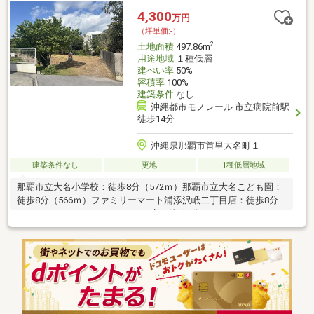
4,300
万円
（坪単価:-）
2
土地面積
497.86m
用途地域
１種低層
建ぺい率
50%
容積率
100%
建築条件
なし
沖縄都市モノレール 市立病院前駅
徒歩14分
沖縄県那覇市首里大名町１
建築条件なし
更地
1種低層地域
那覇市立大名小学校：徒歩8分（572ｍ）那覇市立大名こども園：
徒歩8分（566ｍ）ファミリーマート浦添沢岻二丁目店：徒歩8分
（616ｍ）マツモトキヨシおおな店：徒歩9分（652ｍ）サンエー
経塚シティ：徒歩16分（1219ｍ）首里大名郵便局：徒歩8分（628
ｍ）沖縄銀行経塚支店：徒歩9分（652ｍ）那覇市立病院：徒歩17
分（1340ｍ）◆自己資金0円 諸費用もローンでOK (^^)/◆内覧
のご連絡はお気軽にお問い合わせください♪◆ローンのご相談は
お任せください(^^)/