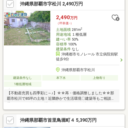
沖縄県那覇市字松川 2,490万円
分 1000ｍローソンとまりん店 徒歩3分 190ｍ西原IC 車22分
2,490
万円
（坪単価:-）
2
土地面積
281m
用途地域
１種低層
建ぺい率
50%
容積率
100%
建築条件
なし
沖縄都市モノレール 市立病院前駅
徒歩9分
沖縄県那覇市字松川
建築条件なし
本下水
上物有り
1種低層地域
【不動産売買も四季彩に～♪】☆☆再・価格調整しました☆☆那
覇市松川で85坪の土地！近隣静かで生活環境〇建築等もご相談に
乗ります！お気軽にお問い合わせください♪更地引き渡しとなりま
す♪こちらは那覇でなかなか出ない自然豊かな土地です♪ですが、
新都心（おもろまち駅）まで車で7分、サンエー真嘉比店まで車で
沖縄県那覇市首里鳥堀町４ 5,390万円
4分、那覇市立病院まで車で5分と好立地！自然と都会の両方感じ
たいあなたにオススメです＾＾お問合せお待ちしておりま