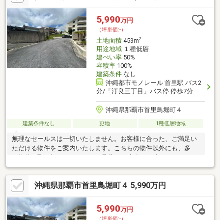
5,990
万円
（坪単価:-）
2
土地面積
453m
用途地域
１種低層
建ぺい率
50%
容積率
100%
建築条件
なし
沖縄都市モノレール 首里駅 バス2
分/「汀良三丁目」バス停 停歩7分
沖縄県那覇市首里鳥堀町４
建築条件なし
更地
1種低層地域
無理なセールスは一切いたしません。お客様に合った、ご満足い
ただける物件をご案内いたします。こちらの物件以外にも、多数
の物件を取り扱っております。是非、ご連絡をお待ちしておりま
す！協定通路面積：約６１㎡※建築条件なし。※敷地内に水路があ
ります。※お好きなプランで建築後に、宅地への地目変更が可能
沖縄県那覇市首里鳥堀町４ 5,990万円
になります。
5,990
万円
（坪単価:-）