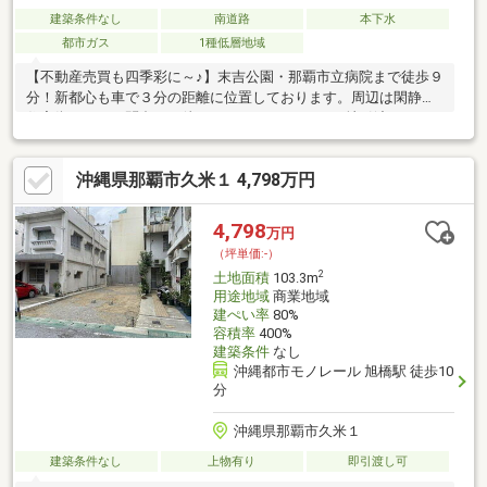
建築条件なし
南道路
本下水
都市ガス
1種低層地域
【不動産売買も四季彩に～♪】末吉公園・那覇市立病院まで徒歩９
分！新都心も車で３分の距離に位置しております。周辺は閑静な
住宅街です。お問合せお待ちしております！！※更地引渡しとな
ります。
沖縄県那覇市久米１ 4,798万円
4,798
万円
（坪単価:-）
2
土地面積
103.3m
用途地域
商業地域
建ぺい率
80%
容積率
400%
建築条件
なし
沖縄都市モノレール 旭橋駅 徒歩10
分
沖縄県那覇市久米１
建築条件なし
上物有り
即引渡し可