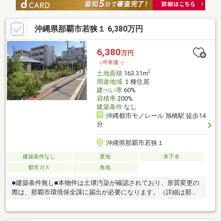
沖縄県那覇市若狭１ 6,380万円
6,380
万円
（坪単価:-）
2
土地面積
163.31m
用途地域
１種住居
建ぺい率
60%
容積率
200%
建築条件
なし
沖縄都市モノレール 旭橋駅 徒歩14
分
沖縄県那覇市若狭１
建築条件なし
更地
本下水
都市ガス
角地
■建築条件無し■本物件は土壌汚染が確認されており、形質変更の
際は、那覇市環境保全課に届出が必要になります。（詳細は那覇
市環境保全課にご確認ください。）■東南側隣接地（6番13）と越
境物に関する確認書を締結しています。■※若干ですが、本地南西
側一部に架空線が通っています。■要相談ですが、基本的に現況