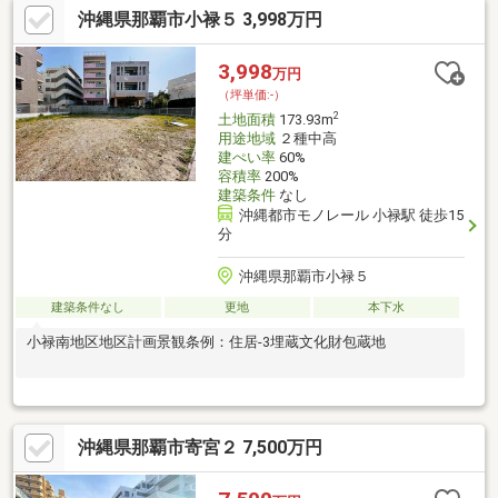
沖縄県那覇市小禄５ 3,998万円
でのお引渡しとさせて頂きます。
3,998
万円
（坪単価:-）
2
土地面積
173.93m
用途地域
２種中高
建ぺい率
60%
容積率
200%
建築条件
なし
沖縄都市モノレール 小禄駅 徒歩15
分
沖縄県那覇市小禄５
建築条件なし
更地
本下水
小禄南地区地区計画景観条例：住居-3埋蔵文化財包蔵地
沖縄県那覇市寄宮２ 7,500万円