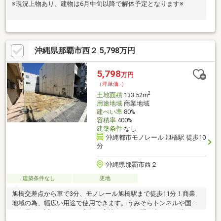
※現況上物あり、建物は6月中旬以降で解体予定となります※
沖縄県那覇市西２ 5,798万円
5,798
万円
（坪単価:-）
2
土地面積
133.52m
用途地域
商業地域
建ぺい率
80%
容積率
400%
建築条件
なし
沖縄都市モノレール 旭橋駅 徒歩10
分
沖縄県那覇市西２
建築条件なし
更地
旭橋交差点から車で3分、モノレール旭橋駅まで徒歩11分！商業
地域の為、幅広い用途で使用できます。うみそらトンネルや国道
５８号線も近くアクセス良好の立地です！お問い合わせお待ちし