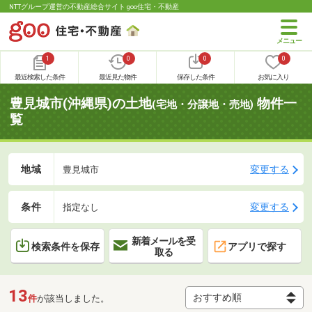
NTTグループ運営の不動産総合サイト goo住宅・不動産
1
0
0
0
最近検索した条件
最近見た物件
保存した条件
お気に入り
豊見城市(沖縄県)の土地
物件一
(宅地・分譲地・売地)
覧
地域
変更する
豊見城市
条件
変更する
指定なし
新着メールを受
検索条件を保存
アプリで探す
取る
13
件
が該当しました。