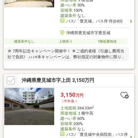
建ぺい率
50%
容積率
100%
建築条件
なし
バス/「豊見城」バス停 停歩8分
沖縄県豊見城市字豊見城
建築条件なし
上物有り
1種低層地域
☆ 7周年記念キャンペーン開催中！ ☆ご成約者様《引越し費用当
社で負担》 ♪♪♪※本キャンペーンは、弊社指定の対象物件に限りご
利用いただけます。ご来店のお客様《お菓子つかみ取り》実施
中！！！※詳細はスタッフにお気軽にお尋ね下さい！◆福祉施設
やグループホームなどの大型施設向け！ご来店の際に詳しい資料
沖縄県豊見城市字上田 3,150万円
にてご説明させていただきます。店舗キッズスペースあり！夕方
からや土日祝日のご内覧も可能です♪お気軽にお問い合わせくださ
い☆ ハウスドゥ 豊見城のHPから『マイページ登録』をして頂く
3,150
万円
と、HPでは一般公開されていない新着物件をいち早くご覧いただ
（坪単価:-）
けます！登録は無料！是非ご活用くださいませ
2
土地面積
264.33m
用途地域
１種中高
建ぺい率
60%
容積率
200%
建築条件
なし
バス/「豊見城中央病院前」バス停