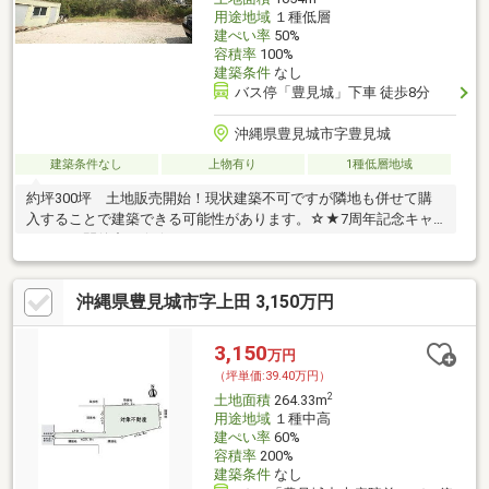
用途地域
１種低層
建ぺい率
50%
容積率
100%
建築条件
なし
バス停「豊見城」下車 徒歩8分
沖縄県豊見城市字豊見城
建築条件なし
上物有り
1種低層地域
約坪300坪 土地販売開始！現状建築不可ですが隣地も併せて購
入することで建築できる可能性があります。☆★7周年記念キャ
ンペーン開催中！★☆
沖縄県豊見城市字上田 3,150万円
3,150
万円
（坪単価:39.40万円）
2
土地面積
264.33m
用途地域
１種中高
建ぺい率
60%
容積率
200%
建築条件
なし