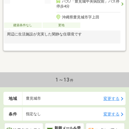
バス/「豊見城中央病院前」バス停
停歩4分
沖縄県豊見城市字上田
建築条件なし
更地
周辺に生活施設が充実した閑静な住環境です
1～13
件
地域
変更する
豊見城市
条件
変更する
指定なし
新着メールを受