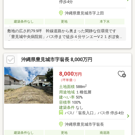
停歩4分
沖縄県豊見城市字上田
建築条件なし
更地
本下水
敷地の広さ約79.9坪 幹線道路から奥まった閑静な住環境です
「豊見城中央病院前」バス停まで徒歩４分サンエーV２１ぎぼ食
品館 徒歩４分、セブンイレブン豊見城宜保2丁目店 徒歩４分
豊見城市立上田小学校 徒歩７分、豊見城市立豊見城中学校 徒
歩11分 お子様の通学便利です土地面積には路地状面積約38.59平
沖縄県豊見城市字翁長 8,000万円
米を含みます。
8,000
万円
（坪単価:-）
2
土地面積
588m
用途地域
１種低層
建ぺい率
50%
容積率
100%
建築条件
なし
バス/「翁長入口」バス停 停歩4分
沖縄県豊見城市字翁長
建築条件なし
更地
南道路