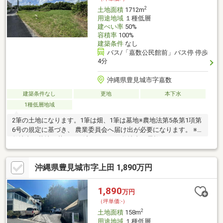
2
土地面積
1712m
用途地域
１種低層
建ぺい率
50%
容積率
100%
建築条件
なし
バス/「嘉数公民館前」バス停 停歩
4分
沖縄県豊見城市字嘉数
建築条件なし
更地
本下水
1種低層地域
2筆の土地になります。1筆は畑、1筆は墓地※農地法第5条第1項第
6号の規定に基づき、 農業委員会へ届け出が必要になります。 ※
敷地内の墓地は墓じまい済みです。 ※敷地内に電柱があります。
※上記内容は2026年6月現在の情報です。 図面の記載と現況が異な
る場合は現況を優先します。※私道負担/有（セットバック部分）
沖縄県豊見城市字上田 1,890万円
セットバック面積現在不明（要確認）→「私道負担無し」は便宜
上の入力です。担当：イ
1,890
万円
（坪単価:-）
2
土地面積
158m
用途地域
１種低層