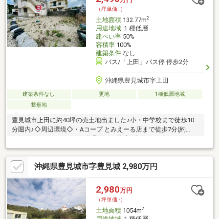
（坪単価:-）
2
土地面積
132.77m
用途地域
１種低層
建ぺい率
50%
容積率
100%
建築条件
なし
バス/「上田」バス停 停歩2分
沖縄県豊見城市字上田
建築条件なし
更地
1種低層地域
整形地
豊見城市上田に約40坪の売土地出ました♪小・中学校まで徒歩10
分圏内♪◇周辺環境◇・Aコープ とみえーる店まで徒歩7分(約
500m)・サンエーV21ぎぼ食品館まで徒歩8分(約600m)・ローソン
豊見城宜保店まで徒歩11分(約850m)・ミドリ薬品 豊見城店まで
徒歩12分(約900m)・サンエー豊見城ウィングシティまで徒歩14分
沖縄県豊見城市字豊見城 2,980万円
(約1100m)・ダイレックス豊見城店まで徒歩18分(約1400m)
2,980
万円
（坪単価:-）
2
土地面積
1054m
用途地域
１種低層