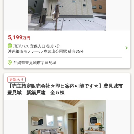
5,199
万円
琉球バス 宜保入口 徒歩7分
沖縄都市モノレール 奥武山公園駅 徒歩35分
沖縄県豊見城市字豊見城
更新あり
【売主指定販売会社☆即日案内可能です☆】豊見城市
豊見城 新築戸建 全５棟