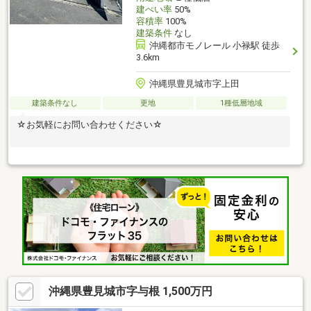
建ぺい率
50%
容積率
100%
建築条件
なし
沖縄都市モノレール 小禄駅 徒歩
3.6km
沖縄県豊見城市字上田
建築条件なし
更地
1種低層地域
☆お気軽にお問い合わせください☆
沖縄県豊見城市字与根 1,500万円