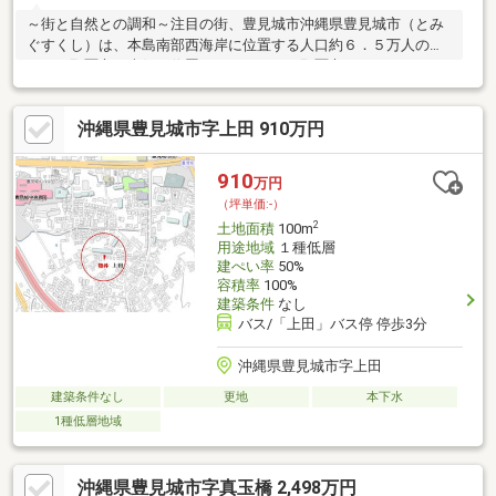
～街と自然との調和～注目の街、豊見城市沖縄県豊見城市（とみ
ぐすくし）は、本島南部西海岸に位置する人口約６．５万人の市
です。那覇市の南側に位置しているため、那覇市のベッドタウン
として発展しました。東シナ海に面した沿岸部には「豊崎海浜公
園・オリオンＥＣＯ美らＳＵＮビーチ」や「しおさい公園」など
沖縄県豊見城市字上田 910万円
の公園から「沖縄アウトレットモールあしびなー」「道の駅 豊
崎」などの商業施設、那覇空港近くのリゾート施設が集まる「瀬
長島」などのお出かけスポットがあります。都市型近郊農業も盛
910
万円
んで自然豊かな面もあり、市の特産物のマンゴーをゆるキャラに
（坪単価:-）
した「アゴマゴちゃん」が市の観光大使を務めています
2
土地面積
100m
用途地域
１種低層
建ぺい率
50%
容積率
100%
建築条件
なし
バス/「上田」バス停 停歩3分
沖縄県豊見城市字上田
建築条件なし
更地
本下水
1種低層地域
沖縄県豊見城市字真玉橋 2,498万円