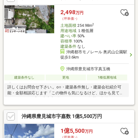
2,498
万円
（坪単価:-）
2
土地面積
254.98m
用途地域
１種低層
建ぺい率
50%
容積率
100%
建築条件
なし
沖縄都市モノレール 奥武山公園駅
徒歩3.6km
沖縄県豊見城市字真玉橋
建築条件なし
更地
1種低層地域
詳しくはお問合せ下さい.。o○・建築条件無し・建築会社紹介可
能・金額相談応じます「この物件も気になるけど、ほかも見てみ
たい...」そんな方も大丈夫♪他サイト・チラシ掲載の物件でもまと
めてご案内できます♪1日に複数の物件をまとめてご案内可能で
す。お気軽にご相談ください♪
沖縄県豊見城市字嘉数 1億5,500万円
1億5,500
万円
（坪単価:-）