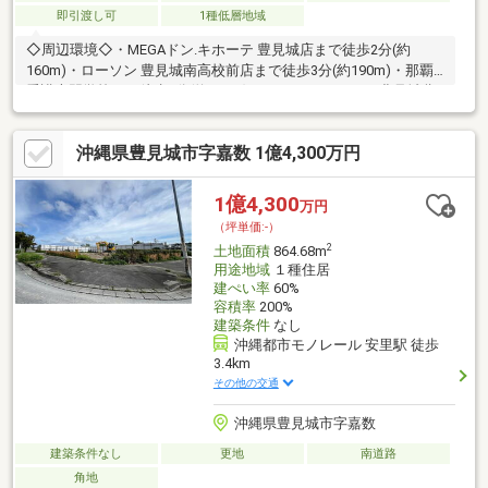
即引渡し可
1種低層地域
◇周辺環境◇・MEGAドン.キホーテ 豊見城店まで徒歩2分(約
160m)・ローソン 豊見城南高校前店まで徒歩3分(約190m)・那覇
看護専門学校まで徒歩5分(約370m)・ファミリーマート 豊見城翁
長店まで徒歩5分(約380m)・沖縄県立豊見城南高等学校まで徒歩7
分(約510m)・豊崎中学校まで徒歩10分(約780m)・翁長南公園まで
沖縄県豊見城市字嘉数 1億4,300万円
徒歩10分(約740m)
1億4,300
万円
（坪単価:-）
2
土地面積
864.68m
用途地域
１種住居
建ぺい率
60%
容積率
200%
建築条件
なし
沖縄都市モノレール 安里駅 徒歩
3.4km
その他の交通
沖縄県豊見城市字嘉数
建築条件なし
更地
南道路
角地