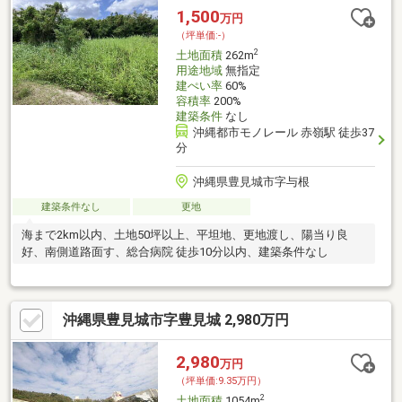
1,500
万円
（坪単価:-）
2
土地面積
262m
用途地域
無指定
建ぺい率
60%
容積率
200%
建築条件
なし
沖縄都市モノレール 赤嶺駅 徒歩37
分
沖縄県豊見城市字与根
建築条件なし
更地
海まで2km以内、土地50坪以上、平坦地、更地渡し、陽当り良
好、南側道路面す、総合病院 徒歩10分以内、建築条件なし
沖縄県豊見城市字豊見城 2,980万円
2,980
万円
（坪単価:9.35万円）
2
土地面積
1054m