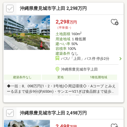
沖縄県豊見城市字上田 2,298万円
2,298
万円
（坪単価:-）
2
土地面積
160m
用途地域
１種低層
建ぺい率
50%
容積率
100%
建築条件
なし
バス/「上田」バス停 停歩2分
沖縄県豊見城市字上田
建築条件なし
更地
1種低層地域
◆一括：8、098万円(1・2・3号地)◇周辺環境◇・Aコープ とみえ
ーる店まで徒歩9分(約650m)・サンエーV21ぎぼ食品館まで徒歩12
分(約900m)・セブン-イレブン 豊見城我那覇店まで車で5分(約
2200m)・ミドリ薬品 豊見城店まで車で4分(約1300m)・サンエ
ー豊見城ウィングシティまで車で4分(約1400m)
沖縄県豊見城市字上田 2,498万円
2,498
万円