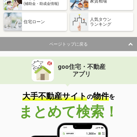
家賃相場
(補助金・助成金情報)
人気タウン
住宅ローン
ランキング
ページトップに戻る
goo住宅・不動産
アプリ
大手不動産サイト
物件
の
を
まとめて検索！