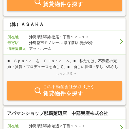
賃貸物件を探す
（株）ＡＳＡＫＡ
所在地
沖縄県那覇市松尾１丁目１２－１３
最寄駅
沖縄都市モノレール 県庁前駅 徒歩9分
情報提供元
アットホーム
■ Ｓｐａｃｅ を Ｐｌａｃｅ へ。■ 私たちは、不動産の売
買・賃貸・プロデュースを通して、■ 新しい価値・楽しい暮らし
を創っていきたいと考えています。■ 一つ一つの土地や建物と誠
もっと見る
実に向き合い大切に取り組んでいきます。■ １９８６年設立。
この不動産会社が取り扱う
賃貸物件を探す
アパマンショップ那覇楚辺店 中部興産株式会社
所在地
沖縄県那覇市楚辺２丁目２５－７