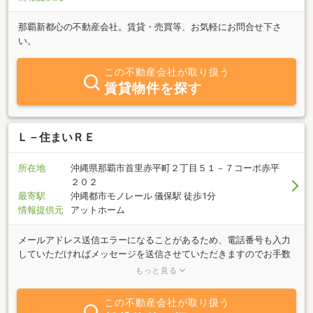
那覇新都心の不動産会社。賃貸・売買等、お気軽にお問合せ下さ
い。
この不動産会社が取り扱う
賃貸物件を探す
Ｌ－住まいＲＥ
所在地
沖縄県那覇市首里赤平町２丁目５１－７コーポ赤平
２０２
最寄駅
沖縄都市モノレール 儀保駅 徒歩1分
情報提供元
アットホーム
メールアドレス送信エラーになることがあるため、電話番号も入力
していただければメッセージを送信させていただきますのでお手数
ですがご入力お願いします。自宅で家事をする時間や家族と過ごす
もっと見る
ひととき。その時間と空間は「豊かさ」を感じさせてくれます。ご
縁を頂いたお客さまにもそんな「豊かさ」を感じられる「住まい」
この不動産会社が取り扱う
や「空間」を一緒に探していきたいと思っています。