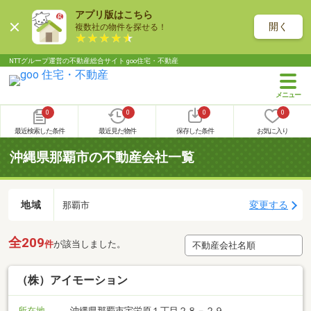
アプリ版はこちら
開く
複数社の物件を探せる！
NTTグループ運営の不動産総合サイト goo住宅・不動産
0
0
0
0
最近検索した条件
最近見た物件
保存した条件
お気に入り
沖縄県那覇市の不動産会社一覧
地域
変更する
那覇市
全209
件
が該当しました。
（株）アイモーション
所在地
沖縄県那覇市宇栄原１丁目２８－２９