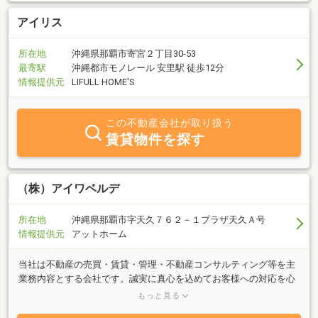
アイリス
所在地
沖縄県那覇市寄宮２丁目30-53
最寄駅
沖縄都市モノレール 安里駅 徒歩12分
情報提供元
LIFULL HOME'S
この不動産会社が取り扱う
賃貸物件を探す
（株）アイワベルデ
所在地
沖縄県那覇市字天久７６２－１プラザ天久Ａ号
情報提供元
アットホーム
当社は不動産の売買・賃貸・管理・不動産コンサルティング等を主
業務内容とする会社です。誠実に真心を込めてお客様への対応を心
がけております。不動産に関するご質問等はお気軽にご相談下さ
もっと見る
い。