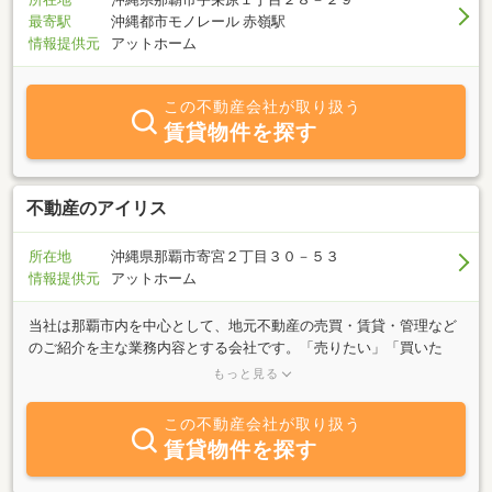
最寄駅
沖縄都市モノレール 赤嶺駅
情報提供元
アットホーム
この不動産会社が取り扱う
賃貸物件を探す
不動産のアイリス
所在地
沖縄県那覇市寄宮２丁目３０－５３
情報提供元
アットホーム
当社は那覇市内を中心として、地元不動産の売買・賃貸・管理など
のご紹介を主な業務内容とする会社です。「売りたい」「買いた
い」「貸したい」「借りたい」ご希望の方は、不動産に関する質問
もっと見る
は何でもお気軽にご相談ください。豊富な情報力でお客様でお客様
のご希望に併せたスピーディな対応を心掛けております。ぜひ、当
この不動産会社が取り扱う
社へご相談ください。
賃貸物件を探す