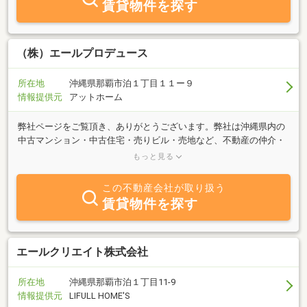
賃貸物件を探す
（株）エールプロデュース
所在地
沖縄県那覇市泊１丁目１１ー９
情報提供元
アットホーム
弊社ページをご覧頂き、ありがとうございます。弊社は沖縄県内の
中古マンション・中古住宅・売りビル・売地など、不動産の仲介・
賃貸・管理・不動産の有効活用コンサルティングを業務とする会社
もっと見る
です。ご質問・ご相談はお気軽にお問い合せください。お客様専用
ダイヤル：０１２０－４５０－３９６ホームページのみ物件情報も
この不動産会社が取り扱う
ありますので、ぜひご覧頂きたいと思います。
賃貸物件を探す
エールクリエイト株式会社
所在地
沖縄県那覇市泊１丁目11-9
情報提供元
LIFULL HOME'S