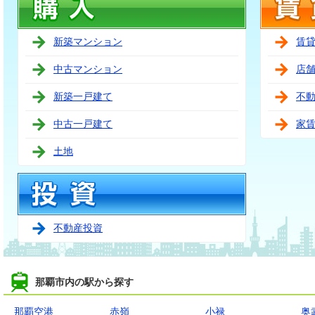
新築マンション
賃
中古マンション
店
新築一戸建て
不
中古一戸建て
家
土地
不動産投資
那覇市内の駅から探す
那覇空港
赤嶺
小禄
奥