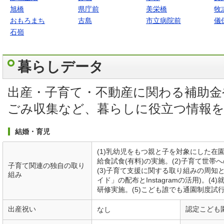
旭橋
県庁前
美栄橋
牧
おもろまち
古島
市立病院前
儀
石嶺
暮らしデータ
出産・子育て・不動産に関わる補助金
ごみ収集など、暮らしに役立つ情報
結婚・育児
(1)乳幼児をもつ親と子を対象にした在
給食試食(有料)の実施。(2)子育て世
子育て関連の独自の取り
(3)子育て支援に関する取り組みの周知
組み
イド」の配布とInstagramの活用)。
研修実施。(5)こども誰でも通園制度試
出産祝い
認定こども
なし