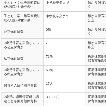
子ども・学生等医療費助
預かり保育
中学校卒業まで
成<通院>対象年齢
立
子ども・学生等医療費助
預かり保育
中学校卒業まで
成<入院>対象年齢
公立
預かり保育
0所
公立保育所数
立
0歳児保育を実施してい
預かり保育
-
る公立保育所
私立
長期休業期
71所
私立保育所数
保育実施園
0歳児保育を実施してい
長期休業期
69所
る私立保育所
保育実施園
長期休業期
17人
保育所入所待機児童数
保育実施園
0歳児の認可保育所・認
長期休業期
39,600円
定こども園月額保育料
保育実施園