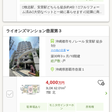
□牧志駅、安里駅どちらも徒歩約4分！□フルリフォー
ム済み□大切なペットと一緒に暮らせます♪□近隣に商
業施設が充実！□小中学校が近く、子育て世帯にもお
すすめ♪□駐車場は1住戸1台確保。区画は抽選にて。
4000～12000円/月□駅に近く、国際通りも徒歩圏です
ライオンズマンション壺屋第３
ので、別荘や移住用にも♪【周辺環境】◇栄町りうぼ
う：徒歩約5分◇ユニオンスカラ国際通り店：徒歩約6
分◇ファミリーマート壺屋一丁目店：徒歩約2分◇セ
沖縄都市モノレール 安里駅 徒歩
ブンイレブン国際通り安里一丁目店：徒歩約6分◇マ
5分
ツモトキヨシ三原店：徒歩約6分◇ドン・キホーテ国
その他の交通
際通り店：徒歩約11分◇壺屋小学校：徒歩約4分◇神
築30年3ヶ月/10階建
原中学校：徒歩約9分
総戸数
-戸
沖縄県那覇市壺屋１
4,000
万円
2
3LDK 62.01m
7階 北
モニタ付インターホ
駐車場あり
所有権
ン