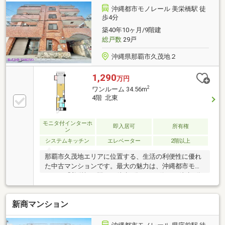
沖縄都市モノレール 美栄橋駅 徒
歩4分
築40年10ヶ月/9階建
総戸数
29戸
沖縄県那覇市久茂地２
1,290
万円
2
ワンルーム 34.56m
4階 北東
モニタ付インターホ
即入居可
所有権
ン
システムキッチン
エレベーター
2階以上
那覇市久茂地エリアに位置する、生活の利便性に優れ
た中古マンションです。最大の魅力は、沖縄都市モノ
レール「美栄橋」駅から徒歩4分、バス停から徒歩1分
という交通アクセスの良さ。国際通りやオフィス街も
徒歩圏内で、車を持たないライフスタイルの方にも最
新商マンション
適です。室内には、3口コンロ付きのシステムキッチ
ンや追い炊き機能付きバスなど、日々の家事を支える
設備が充実。収納スペースもしっかり確保されてお