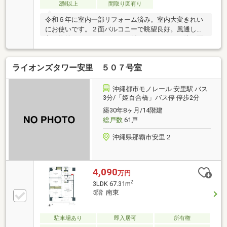
2階以上
間取り図有り
令和６年に室内一部リフォーム済み。室内大変きれい
にお使いです。２面バルコニーで眺望良好。風通しの
良い物件です。オートロック付きマンションで防犯面
◎是非一度お問合せ下さい。
ライオンズタワー安里 ５０７号室
沖縄都市モノレール 安里駅 バス
3分/「姫百合橋」バス停 停歩2分
築30年8ヶ月/14階建
総戸数
61戸
沖縄県那覇市安里２
4,090
万円
2
3LDK 67.31m
5階 南東
駐車場あり
即入居可
所有権