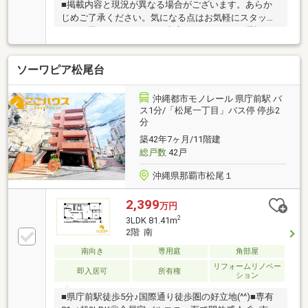
■掲載内容と現況が異なる場合がございます。あらか
じめご了承ください。気になる点はお気軽にスタッフ
までお尋ねください。■ご来店はもちろん、お電話・
メール・オンライン相談やオンライン内覧にも対応。
遠方やお忙しい方もご自宅からスムーズにご相談・ご
ソーワピア松尾台
見学いただけます。■ハウスドゥ北谷店は、地域密着
の不動産パートナーとして、お客様に寄り添ったご提
案を心掛けています。初めてのご購入も安心。スタッ
沖縄都市モノレール 県庁前駅 バ
フが不安や疑問を丁寧に対応いたします。■店舗前に
ス1分/「松尾一丁目」バス停 停歩2
分
駐車場完備。キッズスペースもあり、ご家族でゆっく
りご相談いただけます。■売却も募集中。無料査定実
築42年7ヶ月/11階建
施中。大切な不動産を心を込めてお手伝いいたしま
総戸数
42戸
す。
沖縄県那覇市松尾１
2,399
万円
2
3LDK 81.41m
2階 南
南向き
専用庭
角部屋
リフォームリノベー
即入居可
所有権
ション
■県庁前駅徒歩5分♪国際通り徒歩圏の好立地(^^)■専有