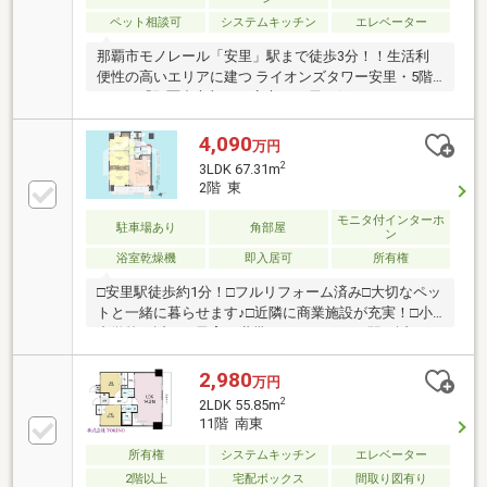
ペット相談可
システムキッチン
エレベーター
那覇市モノレール「安里」駅まで徒歩3分！！生活利
便性の高いエリアに建つ ライオンズタワー安里・5階
3LDK♪「那覇中心部で、安心して長く住めるマンショ
ンを探している方」におすすめです。
4,090
万円
2
3LDK 67.31m
2階 東
モニタ付インターホ
駐車場あり
角部屋
ン
浴室乾燥機
即入居可
所有権
□安里駅徒歩約1分！□フルリフォーム済み□大切なペッ
トと一緒に暮らせます♪□近隣に商業施設が充実！□小
中学校が近く、子育て世帯にもおすすめ♪□駅に近く、
国際通りも徒歩圏ですので、別荘や移住用にも♪【周
辺環境】◇栄町りうぼう：徒歩約2分◇セブンイレブ
2,980
万円
ン那覇栄町店：徒歩約3分◇ファミリーマート壺屋一
2
2LDK 55.85m
丁目店：徒歩約3分◇マツモトキヨシ安里国際通り
11階 南東
店：徒歩約5分◇ドン・キホーテ国際通り店：徒歩約
所有権
システムキッチン
エレベーター
12分◇壺屋小学校：徒歩約7分◇真和志中学校：徒歩
約5分◇オリーブクラウン保育園：徒歩約2分
2階以上
宅配ボックス
間取り図有り