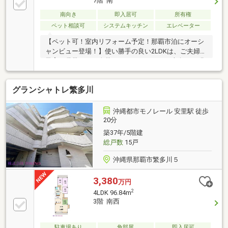
7階 南
南向き
即入居可
所有権
ペット相談可
システムキッチン
エレベーター
【ペット可！室内リフォーム予定！那覇市泊にオーシ
ャンビュー登場！】使い勝手の良い2LDKは、ご夫婦や
子育て世帯、お一人暮らしにもおすすめ。南向きの明
るい住戸は陽光が差し込み、日中は自然光で心地よく
過ごせます。和室は遊び場や来客用にも重宝。バスト
グランシャトレ繁多川
イレ別で快適です。大切なペットと一緒に新生活を始
められます（飼育細則あり）。バス停徒歩3分の好立
地で通勤・通学に便利。小中学校も徒歩圏内で安心の
沖縄都市モノレール 安里駅 徒歩
住環境です。周辺にはスーパーやコンビニ、飲食店も
20分
充実。利便性と住みやすさを兼ね備えた魅力あふれる
築37年/5階建
住まいで、新しい暮らしを始めませんか。
総戸数
15戸
沖縄県那覇市繁多川５
3,380
万円
2
4LDK 96.84m
3階 南西
駐車場あり
角部屋
即入居可