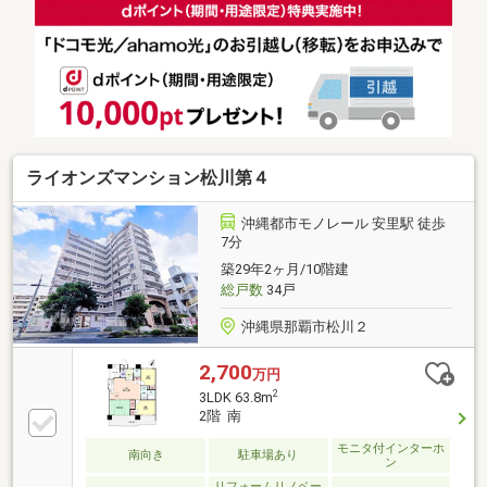
もしやすい間取りです各居室に収納、玄関部分にも収
納があります
ライオンズマンション松川第４
沖縄都市モノレール 安里駅 徒歩
7分
築29年2ヶ月/10階建
総戸数
34戸
沖縄県那覇市松川２
2,700
万円
2
3LDK 63.8m
2階 南
モニタ付インターホ
南向き
駐車場あり
ン
リフォームリノベー