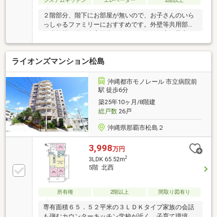
システムキッチン
エレベーター
2階以上
２階部分、階下にお部屋が無いので、お子さんのいら
っしゃるファミリーにおすすめです。外壁等共用部分
の大規模修繕工事実施中（２０２５年２月完了予定）
ライオンズマンション松島
沖縄都市モノレール 市立病院前
駅 徒歩6分
築25年10ヶ月/8階建
総戸数
26戸
沖縄県那覇市松島２
3,998
万円
2
3LDK 65.52m
5階 北西
所有権
2階以上
間取り図有り
専有面積６５．５２平米の３ＬＤＫタイプ家族の会話
も弾むカウンターキッチン学校が近く、子育て環境良