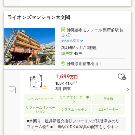
ご家族と会話を楽しみつつ調理ができる、対面キッチ
ンです。・浴室は換気乾燥機付きのため、天候や季節
に関係なく洗濯物をカラッと乾かすことができます。
ライオンズマンション大文閣
修繕積立金について2026年9月1日より4633円に改定予
定です。（2031年9月１日より5346円へ改定予定）リ
ビングダイニングキッチンの写真は、現況写真と間取
沖縄都市モノレール 県庁前駅 徒
り図面をもとにCGで作成したリフォームイメージで
歩7分
す。リフォーム費用は価格に含まれておりません。リ
その他の交通
フォームを行う場合は別途費用が発生します。
築41年8ヶ月/10階建
総戸数
45戸
沖縄県那覇市松山１
1,699
万円
2
1LDK 41.6m
3階 南東
モニタ付インターホ
ルーフバルコニー
所有権
ン
リフォームリノベー
システムキッチン
エレベーター
ション
■水回り・建具新規交換◎フローリング張替済みのリ
フォーム物件■11.8帖のLDK☆家具の配置もしやすいシ
ンプルな空間設計■南向きバルコニー付き♪陽当たり良