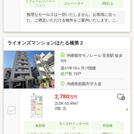
リフォームリノベー
エレベーター
2階以上
ション
無理なセールスは一切いたしません。お客様に合っ
た、ご満足いただける物件をご案内いたします。こち
らの物件以外にも、複数の物件を取り扱っておりま
す。是非、ご連絡をお待ちしております！
ライオンズマンションほたる橋第２
沖縄都市モノレール 安里駅 徒歩
6分
築31年10ヶ月/7階建
総戸数
19戸
沖縄県那覇市字大道
2,780
万円
2
2LDK 65.49m
2階 北
モニタ付インターホ
角部屋
所有権
ン