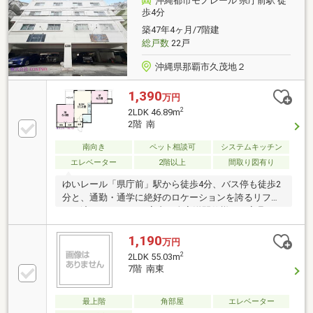
沖縄都市モノレール 県庁前駅 徒
り、居住性の高さが光ります。オートロックや管理人
歩4分
の巡回など防犯体制も整っており、那覇の中心部で安
築47年4ヶ月/7階建
心して都会暮らしを楽しめる、バランスの取れた一軒
総戸数
22戸
です。
沖縄県那覇市久茂地２
1,390
万円
2
2LDK 46.89m
2階 南
南向き
ペット相談可
システムキッチン
エレベーター
2階以上
間取り図有り
ゆいレール「県庁前」駅から徒歩4分、バス停も徒歩2
分と、通勤・通学に絶好のロケーションを誇るリフォ
ーム済み2LDKです。室内は全室洋間仕様で、家具のレ
イアウトがしやすい開放的な空間。3口コンロ付きの
システムキッチンを完備し、日々の家事もスムーズに
1,190
万円
こなせます。また、ペット相談可能なため、大切な家
2
2LDK 55.03m
族と一緒に新生活を始められるのも魅力です。周辺に
7階 南東
は商業施設や公共施設が充実しており、都会の利便性
を享受しながら、リフォーム直後の清潔感あふれる住
最上階
角部屋
エレベーター
まいで快適に過ごせます。利便性と心地よさを両立さ