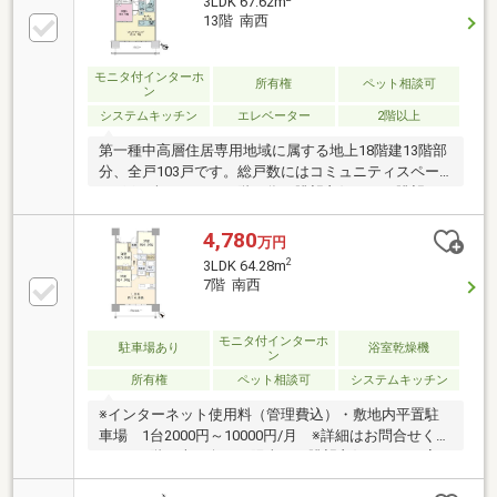
3LDK 67.62m
ンイレブン那覇壺屋二丁目店：徒歩約3分◇ファミリ
13階 南西
ーマート那覇三原中央通り店：徒歩約4分◇三原内科
クリニック：徒歩約1分◇大道小学校：徒歩約7分◇真
和志中学校：徒歩約6分◇すずらん保育園：徒歩約4分
モニタ付インターホ
所有権
ペット相談可
ン
◇あゆみ幼児学園：徒歩約7分◇那覇バス「三原」
システムキッチン
エレベーター
2階以上
停：徒歩約3分
第一種中高層住居専用地域に属する地上18階建13階部
分、全戸103戸です。総戸数にはコミュニティスペー
ス1戸を含みます。13階の為、眺望良好です。眺望は
永続的に保証されるものではありません犬・猫等のペ
ット飼育可（飼育細則による制限あり）リビングダイ
4,780
万円
ニングは柱型が室内に入らないアウトポール設計のた
2
3LDK 64.28m
め、家具の配置もしやすい間取りです。各居室に収
7階 南西
納、洗面室にはリネン庫、トイレには吊戸棚、廊下に
は物入、玄関部分にも収納があります
モニタ付インターホ
駐車場あり
浴室乾燥機
ン
所有権
ペット相談可
システムキッチン
※インターネット使用料（管理費込）・敷地内平置駐
車場 1台2000円～10000円/月 ※詳細はお問合せくだ
さい・7階の南西向きで陽当り＆眺望良好です。・高
級感あるエントランス・共用部も魅力のマンションで