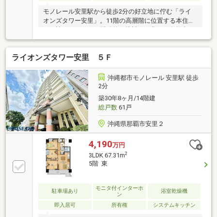
モノレール安里駅から徒歩2分の好立地に佇む「ライ
オンズタワー安里」。11階の高層階に位置する本住戸
は、遮るもののない開放的な眺望と、豊かな自然光が
差し込む明るい住空間が魅力です。専有面積は55㎡以
上のゆとりある2LDK。約14帖のLDKを中心に、風通し
ライオンズタワー安里 ５Ｆ
の良さにも配慮された使い勝手の良い間取りで、単身
やご夫婦の暮らしに寄り添います。周辺には商業施設
や飲食店が充実しており、都心の利便性を日常として
沖縄都市モノレール 安里駅 徒歩
取り込める環境です。駅至近という希少性と、高層階
2分
ならではの静穏な居住性を兼ね備えた一邸。利便性も
築30年8ヶ月/14階建
心地よさも妥協したくない方へ、那覇の中心で新しい
総戸数
61戸
生活を始めるための確かな選択肢となります。
沖縄県那覇市安里２
4,190
万円
2
3LDK 67.31m
5階 東
モニタ付インターホ
駐車場あり
浴室乾燥機
ン
即入居可
所有権
システムキッチン