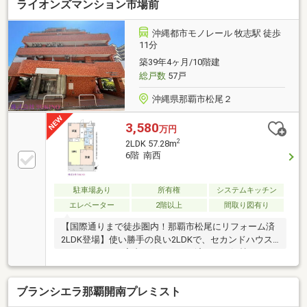
ライオンズマンション市場前
沖縄都市モノレール 牧志駅 徒歩
11分
築39年4ヶ月/10階建
総戸数
57戸
沖縄県那覇市松尾２
3,580
万円
2
2LDK 57.28m
6階 南西
駐車場あり
所有権
システムキッチン
エレベーター
2階以上
間取り図有り
【国際通りまで徒歩圏内！那覇市松尾にリフォーム済
2LDK登場】使い勝手の良い2LDKで、セカンドハウス
にもおすすめ。室内はリフォーム済みで、気持ちよく
新生活をスタートできます。システムキッチン採用、
バストイレ別設計で水まわりも清潔で快適です。駐車
ブランシエラ那覇開南プレミスト
場1台分を確保しお車の方も安心。最寄りバス停まで
徒歩5分、ゆいレール「牧志」駅まで徒歩11分と交通