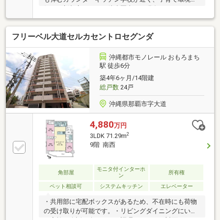
好です新都心エリアへ徒歩圏内です現在、リフォーム
工事を実施中です～リフォーム内容（２０２６年８月
下旬完成予定）～・システムキッチン交換 ・ユニッ
フリーベル大道セルカセントロセグンダ
トバス（浴室換気乾燥機付）交換 ・洗面化粧台交
換・トイレ（温水洗浄便座）交換 ・エアコン１台
設置 ・全室クロス張替え・全室フローリング張替
沖縄都市モノレール おもろまち
え ・建具交換 ・照明交換 ・ハウスクリーニング
駅 徒歩6分
等リフォーム内容は工事完了前につき、変更となる場
築4年6ヶ月/14階建
合がございます
総戸数
24戸
沖縄県那覇市字大道
4,880
万円
2
3LDK 71.29m
9階 南西
モニタ付インターホ
角部屋
所有権
ン
ペット相談可
システムキッチン
エレベーター
・共用部に宅配ボックスがあるため、不在時にも荷物
の受け取りが可能です。・リビングダイニングにいる