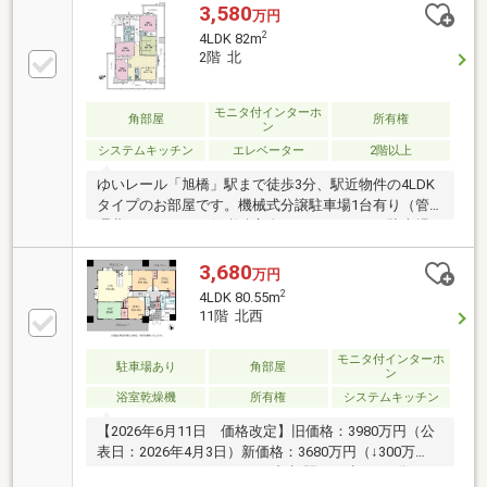
3,580
万円
2
4LDK 82m
2階 北
モニタ付インターホ
角部屋
所有権
ン
システムキッチン
エレベーター
2階以上
ゆいレール「旭橋」駅まで徒歩3分、駅近物件の4LDK
タイプのお部屋です。機械式分譲駐車場1台有り（管
理費：650円/月、修繕積立金：1480円/月）。駐車場
区画には車のサイズに制限がございます。詳細は担当
者にご確認ください。
3,680
万円
2
4LDK 80.55m
11階 北西
モニタ付インターホ
駐車場あり
角部屋
ン
浴室乾燥機
所有権
システムキッチン
【2026年6月11日 価格改定】旧価格：3980万円（公
表日：2026年4月3日）新価格：3680万円（↓300万
円）＼おすすめポイント／●旭橋駅まで歩いて4分