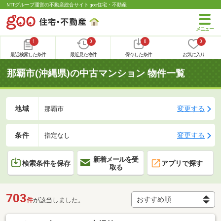
NTTグループ運営の不動産総合サイト goo住宅・不動産
1
0
0
0
最近検索した条件
最近見た物件
保存した条件
お気に入り
那覇市(沖縄県)の中古マンション 物件一覧
地域
変更する
那覇市
条件
変更する
指定なし
新着メールを受
検索条件を保存
アプリで探す
取る
703
件
が該当しました。