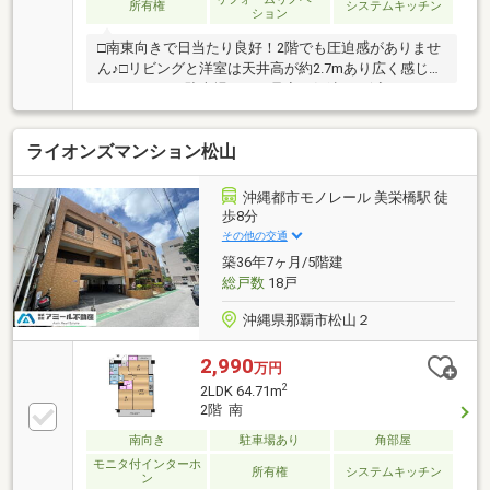
所有権
システムキッチン
ション
□南東向きで日当たり良好！2階でも圧迫感がありませ
ん♪□リビングと洋室は天井高が約2.7mあり広く感じら
れます♪□下は駐車場なので足音の気遣いも減らせます
♪□近隣に商業施設が充実！□ファミリー向けにも、セ
カンドハウスとしてもおすすめです！【一部リフォー
ライオンズマンション松山
ム済み】・トイレ交換・和室クロス貼替・畳表替・キ
ッチンレンジフード交換・リビング照明取付・エアコ
ン2機新設【周辺環境】◇みずきこども園：徒歩約2分
沖縄都市モノレール 美栄橋駅 徒
◇ローソン那覇大道店：徒歩約1分◇栄町りうぼう：
歩8分
徒歩約7分◇国際通り：徒歩約7分◇大道中央病院：徒
その他の交通
歩約3分※民泊、事務所不可
築36年7ヶ月/5階建
総戸数
18戸
沖縄県那覇市松山２
2,990
万円
2
2LDK 64.71m
2階 南
南向き
駐車場あり
角部屋
モニタ付インターホ
所有権
システムキッチン
ン