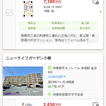
す。・室内状態良好です。・現在空室の為、日程調整
7,380
万円
後、ご内見可能です。
2
3LDK 73.59m
18階 南
南向き
駐車場あり
最上階
角部屋
浴室乾燥機
即入居可
那覇市三原の利便性に優れた立地に佇む、最上階・角
部屋の中古マンション。室内はリフォーム済みで、清
潔感のある住空間が広がります。最大の魅力は、最上
階・角部屋ならではの陽当たりと風通しの良さ。高層
階から遠くに海を望む開放的な眺望が、日々の暮らし
ニューライフガーデン小禄
に癒やしを与えます。安里駅まで徒歩9分、小中学校
も徒歩7分圏内と近く、スーパーやコンビニも至近。
生活動線がスムーズで、周辺環境も良好です。防犯カ
沖縄都市モノレール 赤嶺駅 徒歩
メラやセキュリティ会社、宅配ボックスなど共用設備
8分
も充実。家族の安全を守る管理体制が整った、将来に
その他の交通
わたって安心感のある一邸です。
築29年7ヶ月/6階建
総戸数
41戸
沖縄県那覇市字宇栄原
2,850
万円