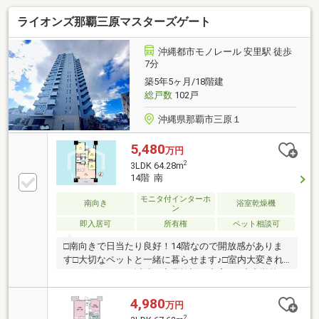
は、専用の外階段がございます。通用口からエレベー
ライオンズ那覇三原マスターズゲート
ターが利用出来ます。
沖縄都市モノレール 安里駅 徒歩
7分
築5年5ヶ月/18階建
総戸数
102戸
沖縄県那覇市三原１
5,480
万円
2
3LDK 64.28m
14階 南
モニタ付インターホ
南向き
浴室乾燥機
ン
即入居可
所有権
ペット相談可
□南向きで日当たり良好！14階なので開放感がありま
す□大切なペットと一緒に暮らせます♪□室内大変きれ
いにお使いです□近隣に商業施設が充実！□小中学校が
近く、子育て世帯にもおすすめ♪【周辺環境】◇三原
りうぼう：徒歩約5分◇マツモトキヨシ三原店：徒歩
4,980
万円
約3分◇ローソン那覇三原一丁目店：徒歩約3分◇セブ
2