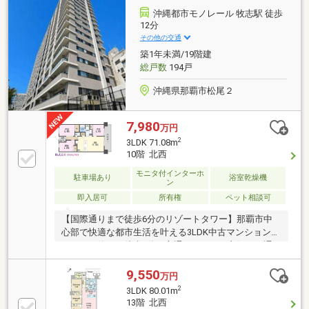
アクセスも充実。さらに国際通りまで徒歩圏内！飲食
沖縄都市モノレール 牧志駅 徒歩
店やコンビニ、ドラッグストアなど多彩な生活利便施
12分
設が身近に揃います。那覇市中心部ならではの高い利
その他の交通
便性を享受しながら、快適な住環境も手に入れられる
築1年未満/19階建
魅力的な物件です。
総戸数
194戸
沖縄県那覇市松尾２
7,980
万円
2
3LDK 71.08m
10階 北西
モニタ付インターホ
駐車場あり
浴室乾燥機
ン
即入居可
所有権
ペット相談可
【国際通りまで徒歩6分のリゾートタワー】那覇市中
心部で快適な都市生活を叶える3LDK中古マンションで
す。バス停まで徒歩1分と交通アクセスも良好で、通
勤・通学や空港方面への移動にも便利です。室内は人
気の対面式キッチンを採用し、リビングとの一体感が
9,550
万円
ある開放的な空間を演出。共用部分にはコンシェルジ
2
3LDK 80.01m
ュサービスを備え、日々の暮らしをきめ細かくサポー
13階 北西