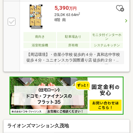
環境を兼ね備えた、品格あふれるレジデンス間取り：
２SLDK（洋室6.8 洋室5.3 サービスルーム 5.0
5,390
万円
LDK13.2）【周辺環境】・壺屋小学校 徒歩約4分・真和
2
2SLDK 63.64m
志中学校 徒歩約7分・ユニオンスカラ国際通り店 徒歩
8階 南
約2分・ファミリーマート さいおんスクエア店 徒歩
約3分・マックスバリュ牧志店 徒歩約7分・サンエー那
覇メインプレイス 車約3分・セブンイレブン国際通り
モニタ付インターホ
南向き
駐車場あり
ン
安里1丁目店 徒歩約3分
浴室乾燥機
所有権
システムキッチン
【周辺環境】・壺屋小学校 徒歩約４分・真和志中学校
徒歩４分・ユニオンスカラ国際通り店 徒歩約２分・マ
ックスバリュ牧志店 徒歩約７分・サンエー那覇メイン
プレイス 車約３分・セブンイレブン国際通り安里１丁
目店 徒歩約３分・マツモトキヨシあさと国際通り店 徒
歩約３分・ファミリーマートさいおんスクエア店 徒歩
約３分
ライオンズマンション久茂地