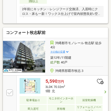
せた、都市生活にぴったりの一室です。ぜひ一度ご内
2階以上
覧ください。
2年前にキッチン・レンジフード交換済、入居時にク
ロス・床も一新！ワックス仕上げで室内状態良好♪空
家のためいつでも内覧可能です◎
コンフォート牧志駅前
沖縄都市モノレール 牧志駅 徒歩
4分
その他の交通
築12年/11階建
総戸数
40戸
沖縄県那覇市牧志３
5,590
万円
2
3LDK 70.32m
5階 北
モニタ付インターホ
駐車場あり
浴室乾燥機
ン
リフォームリノベー
即入居可
所有権
ション