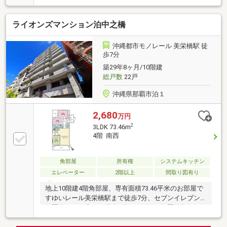
好で明るい暮らし～こころに寄り添う、あたたかな住
まい探しを～ ◆ 最新物件情報を毎日更新！ 新着物件
ライオンズマンション泊中之橋
や価格変更、未公開の新規情報などを毎日スピーディ
ーに更新しています。 ◆ 地域を知り尽くしたスタッ
フが対応！ ◆ 宅建士が在籍で安心！ 宅地建物取引士
沖縄都市モノレール 美栄橋駅 徒
の資格を持つ専門スタッフが、 物件の選び方や住宅ロ
歩7分
ーン、建物の構造やメンテナンスまで幅広くサポー
築29年8ヶ月/10階建
ト。
総戸数
22戸
沖縄県那覇市泊１
2,680
万円
2
3LDK 73.46m
4階 南西
角部屋
所有権
システムキッチン
エレベーター
2階以上
間取り図有り
地上10階建4階角部屋、専有面積73.46平米のお部屋で
すゆいレール美栄橋駅まで徒歩7分、セブンイレブン
那覇泊二丁目店まで徒歩3分、ローソン那覇前島一丁
目店まで徒歩3分の立地リビングダイニングは柱型が
室内に入らないアウトポール設計のため、家具の配置