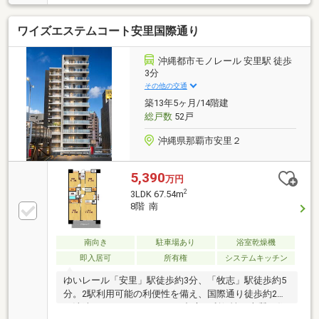
（290m）の好立地！●生活音や騒音を感じにくい、左
右隣接住戸なし●3面バルコニーから光と風が舞い込む
ワイズエステムコート安里国際通り
11階角部屋●長く快適に暮らせる80平米超のゆとりあ
る空間［備考］■浴室：令和7年12月リフォーム済み
┏ ┓ Web面談・案内可能
沖縄都市モノレール 安里駅 徒歩
メールでのご対応も可┗ ┛
3分
北海道から鹿児島・沖縄県内までどなた様でもお問合
その他の交通
せ下さい 来沖時のサポートもいたします！
築13年5ヶ月/14階建
総戸数
52戸
沖縄県那覇市安里２
5,390
万円
2
3LDK 67.54m
8階 南
南向き
駐車場あり
浴室乾燥機
即入居可
所有権
システムキッチン
ゆいレール「安里」駅徒歩約3分、「牧志」駅徒歩約5
分。2駅利用可能の利便性を備え、国際通り徒歩約2分
の洗練されたロケーション。都心の利便性と上質な住