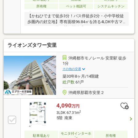
所有権
ペット相談可
システムキッチン
【かねひでまで徒歩3分！バス停徒歩2分・小中学校徒
歩圏内の好立地】専有面積96.84㎡を誇る4LDK中古マ
ンションです。約20帖の開放感あふれるリビングはご
家族が集まる憩いの空間。和室も備えており、お子様
のお昼寝や来客用としても重宝します。バス停まで徒
ライオンズタワー安里
歩2分と通勤通学に便利で、小中学校も徒歩圏内にあ
り子育て世帯も安心の環境です。毎日のお買い物は
「かねひで」まで徒歩3分と利便性が高く、家事もス
沖縄都市モノレール 安里駅 徒歩
ムーズに行えます。周辺には生活に便利な施設も充
1分
実。広さと利便性を兼ね備えたこの住まいで、新しい
その他の交通
暮らしを始めてみませんか。ぜひご検討ください。
築30年8ヶ月/14階建
総戸数
61戸
沖縄県那覇市安里２
4,090
万円
2
3LDK 67.31m
5階 南東
モニタ付インターホ
駐車場あり
所有権
ン