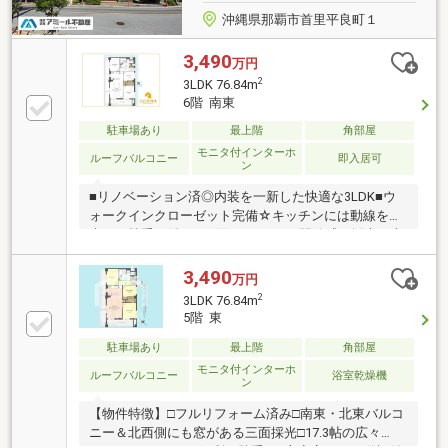
沖縄県那覇市首里平良町１
3,490
万円
2
3LDK 76.84m
6階 南東
駐車場あり
最上階
角部屋
モニタ付インターホ
ルーフバルコニー
即入居可
ン
■リノベーション済◎内装を一新した快適な3LDK■ウ
ォークインクローゼット完備☆キッチンには動線を配
慮した勝手口付き■二面バルコニー♪開放感と採光に恵
まれた明るい住まいです～こころに寄り添う、あたた
かな住まい探しを～ ◆ 最新物件情報を毎日更新！ 新
3,490
万円
着物件や価格変更、未公開の新規情報などを毎日スピ
2
3LDK 76.84m
ーディーに更新しています。 ◆ 地域を知り尽くした
5階 東
スタッフが対応！ ◆ 宅建士が在籍で安心！ 宅地建物
取引士の資格を持つ専門スタッフが、 物件の選び方や
駐車場あり
最上階
角部屋
住宅ローン、建物の構造やメンテナンスまで幅広くサ
モニタ付インターホ
ルーフバルコニー
浴室乾燥機
ン
ポート。
【物件特徴】□フルリフォーム済み□南東・北東バルコ
ニー＆北西側にも窓がある三面採光□17.3帖の広々