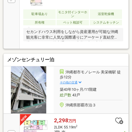
トします。エレベーターは2基設置されており、混雑
時も待ち時間を軽減。オートロック採用で防犯面も安
心です。那覇市中心部ならではの便利な暮らしを始め
モニタ付インターホ
駐車場あり
浴室乾燥機
ン
てみませんか。
所有権
ペット相談可
システムキッチン
セカンドハウス利用をしながら資産運用が可能な沖縄
観光客に非常に人気な国際通りにアーケード直結空
港、モノレール等交通の便が非常に良い立地です。
メゾンセンチュリー泊
沖縄都市モノレール 美栄橋駅 徒
歩12分
その他の交通
築43年10ヶ月/11階建
総戸数
43戸
沖縄県那覇市泊３
2,298
万円
2
2LDK 55.19m