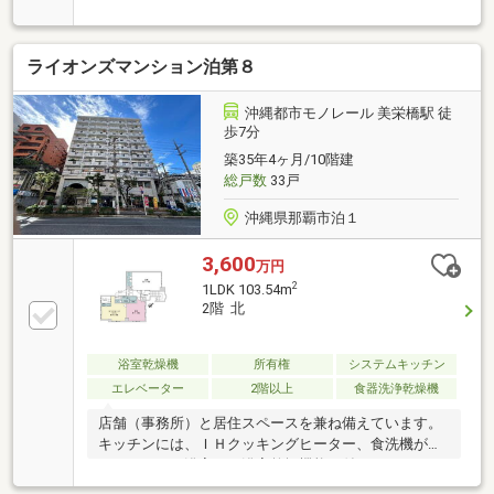
LDK□キッチンには便利な勝手口□主寝室には可動棚付
きのWIC□新耐震基準適合【周辺環境】◇サンエーおお
な食品館：徒歩約8分◇セブンイレブン那覇首里平良
ライオンズマンション泊第８
町1丁目店：徒歩約1分◇ファミリーマート城北小学校
前店：徒歩約3分◇マツモトキヨシおおな店：徒歩約8
分◇首里大名郵便局：徒歩約5分◇サンエー経塚シテ
沖縄都市モノレール 美栄橋駅 徒
ィ：車約5分◇城北小学校：徒歩約6分◇城北中学校：
歩7分
徒歩約9分◇わかめこども園：徒歩約4分◇首里湘南保
築35年4ヶ月/10階建
育園：徒歩約4分
総戸数
33戸
沖縄県那覇市泊１
3,600
万円
2
1LDK 103.54m
2階 北
浴室乾燥機
所有権
システムキッチン
エレベーター
2階以上
食器洗浄乾燥機
店舗（事務所）と居住スペースを兼ね備えています。
キッチンには、ＩＨクッキングヒーター、食洗機が付
いています。浴室には浴室乾燥機能が付いています。
店舗部分には、トイレが２か所あります。店舗入口