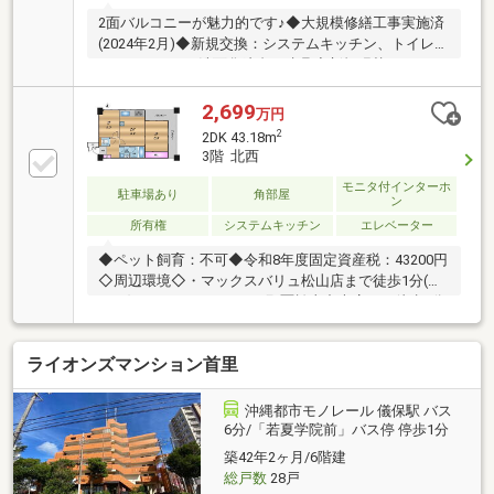
2面バルコニーが魅力的です♪◆大規模修繕工事実施済
(2024年2月)◆新規交換：システムキッチン、トイレ、
ユニットバス、洗面化粧台、建具◆新規張替：クロス
全室、ハウスクリーニング、床材◆ペット飼育：不可
◆駐車場/有 (月額10000円～20000円)◇周辺環境
2,699
万円
◇・ファミリーマート 那覇松山中央店まで徒歩4分(約
2
2DK 43.18m
260m)・フレッシュプラザユニオン 前島店まで徒歩7
3階 北西
分(約550m)・マックスバリュ若狭店まで徒歩12分(約
モニタ付インターホ
900m)・デパートリウボウまで徒歩14分(約1100m)・
駐車場あり
角部屋
ン
那覇空港まで車で13分(約5300m)
所有権
システムキッチン
エレベーター
◆ペット飼育：不可◆令和8年度固定資産税：43200円
◇周辺環境◇・マックスバリュ松山店まで徒歩1分(約
80ｍ)・ファミリーマート 那覇松山中央店まで徒歩4分
(約260m)・フレッシュプラザユニオン 前島店まで徒歩
7分(約550m)・マックスバリュ若狭店まで徒歩12分(約
ライオンズマンション首里
900m)・デパートリウボウまで徒歩14分(約1100m)・
那覇空港まで車で13分(約5300m)
沖縄都市モノレール 儀保駅 バス
6分/「若夏学院前」バス停 停歩1分
築42年2ヶ月/6階建
総戸数
28戸