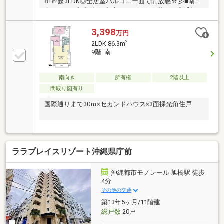
81㎡超3LDK◎全居室バルコニー面で開放感☆彡■南東
向きLDK＋和室付き♪都心でゆとりある暮らし◎【初め
てのマイホーム探しは、『ここハウス』へ！】 ??お気
軽にお立ち寄りください！・小さなお子様連れのお客
3,398
万円
様にも快適にお過ごしいただけるよう、キッズスペー
2
2LDK 86.3m
スにはおもちゃやゲームをご用意しております♪・事
9階 南
前のご予約がなくても大丈夫です！・お買い物のつい
でやお近くにお越しの際も、ぜひお気軽にお立ち寄り
ください。 地域に根ざした『ここハウス』が、リラッ
南向き
所有権
2階以上
クスできる空間で住まい探しをサポートいたします。
間取り図有り
国際通りまで30ｍ×セカンドハウス×3面採光角住戸
ララプレイスリゾート沖縄県庁前
沖縄都市モノレール 旭橋駅 徒歩
4分
その他の交通
築13年5ヶ月/11階建
総戸数
20戸