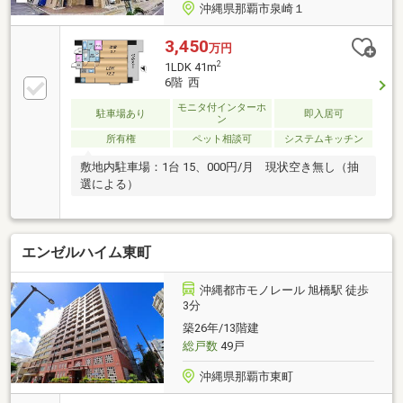
沖縄県那覇市泉崎１
3,450
万円
2
1LDK 41m
6階 西
モニタ付インターホ
駐車場あり
即入居可
ン
所有権
ペット相談可
システムキッチン
敷地内駐車場：1台 15、000円/月 現状空き無し（抽
選による）
エンゼルハイム東町
沖縄都市モノレール 旭橋駅 徒歩
3分
築26年/13階建
総戸数
49戸
沖縄県那覇市東町