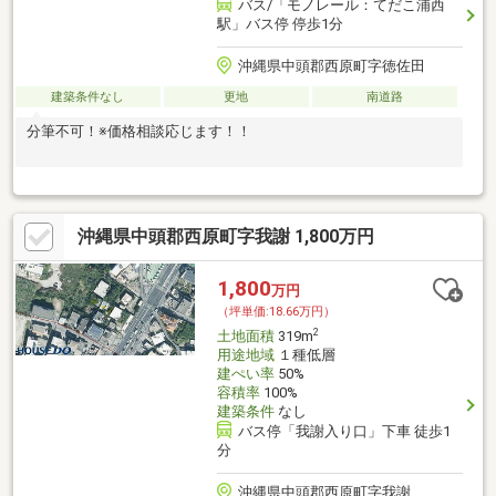
バス/「モノレール：てだこ浦西
駅」バス停 停歩1分
沖縄県中頭郡西原町字徳佐田
建築条件なし
更地
南道路
分筆不可！※価格相談応じます！！
沖縄県中頭郡西原町字我謝 1,800万円
1,800
万円
（坪単価:18.66万円）
2
土地面積
319m
用途地域
１種低層
建ぺい率
50%
容積率
100%
建築条件
なし
バス停「我謝入り口」下車 徒歩1
分
沖縄県中頭郡西原町字我謝