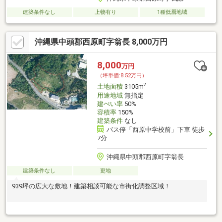
建築条件なし
上物有り
1種低層地域
沖縄県中頭郡西原町字翁長 8,000万円
8,000
万円
（坪単価:8.52万円）
2
土地面積
3105m
用途地域
無指定
建ぺい率
50%
容積率
150%
建築条件
なし
バス停「西原中学校前」下車 徒歩
7分
沖縄県中頭郡西原町字翁長
建築条件なし
更地
939坪の広大な敷地！建築相談可能な市街化調整区域！