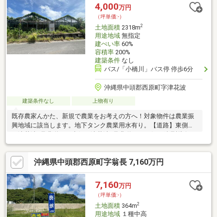
4,000
万円
（坪単価:-）
2
土地面積
2318m
用途地域
無指定
建ぺい率
60%
容積率
200%
建築条件
なし
バス/「小橋川」バス停 停歩6分
沖縄県中頭郡西原町字津花波
建築条件なし
上物有り
既存農家んかた、新規で農業をお考えの方へ！対象物件は農業振
興地域に該当します。地下タンク農業用水有り。【道路】東側
（津花波1号農道） 南側（津花波3号農道） 西側（鏡見謝線・
里道）
沖縄県中頭郡西原町字翁長 7,160万円
7,160
万円
（坪単価:-）
2
土地面積
364m
用途地域
１種中高