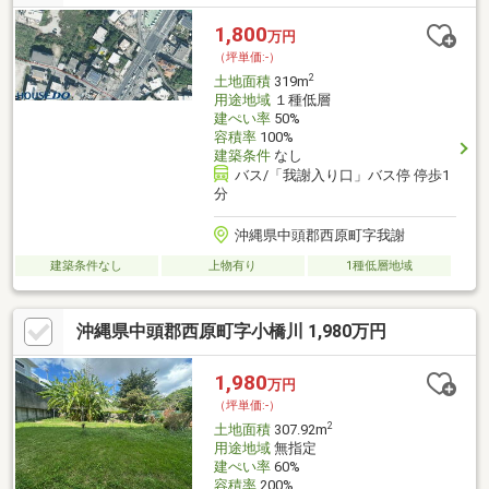
1,800
万円
（坪単価:-）
2
土地面積
319m
用途地域
１種低層
建ぺい率
50%
容積率
100%
建築条件
なし
バス/「我謝入り口」バス停 停歩1
分
沖縄県中頭郡西原町字我謝
建築条件なし
上物有り
1種低層地域
沖縄県中頭郡西原町字小橋川 1,980万円
1,980
万円
（坪単価:-）
2
土地面積
307.92m
用途地域
無指定
建ぺい率
60%
容積率
200%