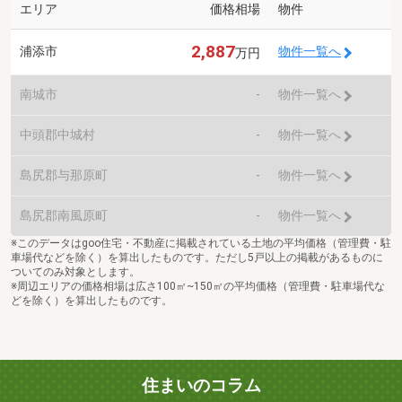
エリア
価格相場
物件
2,887
浦添市
物件一覧へ
万円
南城市
-
物件一覧へ
中頭郡中城村
-
物件一覧へ
島尻郡与那原町
-
物件一覧へ
島尻郡南風原町
-
物件一覧へ
※このデータはgoo住宅・不動産に掲載されている土地の平均価格（管理費・駐
車場代などを除く）を算出したものです。ただし5戸以上の掲載があるものに
ついてのみ対象とします。
※周辺エリアの価格相場は広さ100㎡~150㎡の平均価格（管理費・駐車場代な
どを除く）を算出したものです。
住まいのコラム