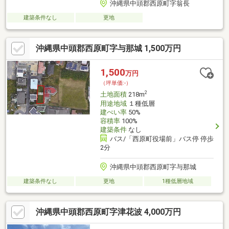
沖縄県中頭郡西原町字翁長
建築条件なし
更地
沖縄県中頭郡西原町字与那城 1,500万円
1,500
万円
（坪単価:-）
2
土地面積
218m
用途地域
１種低層
建ぺい率
50%
容積率
100%
建築条件
なし
バス/「西原町役場前」バス停 停歩
2分
沖縄県中頭郡西原町字与那城
建築条件なし
更地
1種低層地域
沖縄県中頭郡西原町字津花波 4,000万円