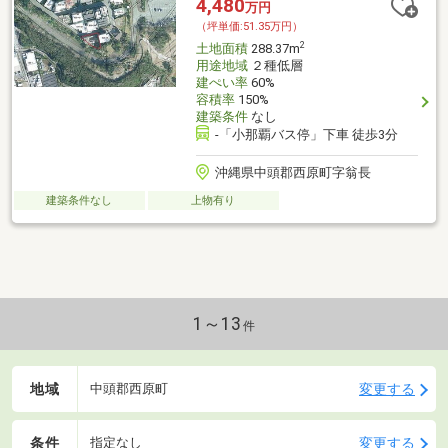
4,480
万円
（坪単価:51.35万円）
2
土地面積
288.37m
用途地域
２種低層
建ぺい率
60%
容積率
150%
建築条件
なし
-「小那覇バス停」下車 徒歩3分
沖縄県中頭郡西原町字翁長
建築条件なし
上物有り
1～13
件
地域
変更する
中頭郡西原町
条件
変更する
指定なし