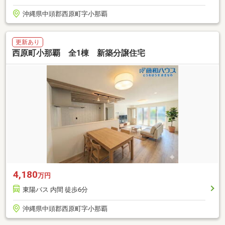
沖縄県中頭郡西原町字小那覇
更新あり
西原町小那覇 全1棟 新築分譲住宅
4,180
万円
東陽バス 内間 徒歩6分
沖縄県中頭郡西原町字小那覇