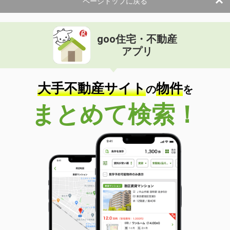
ページトップに戻る
goo住宅・不動産
アプリ
大手不動産サイト
物件
の
を
まとめて検索！