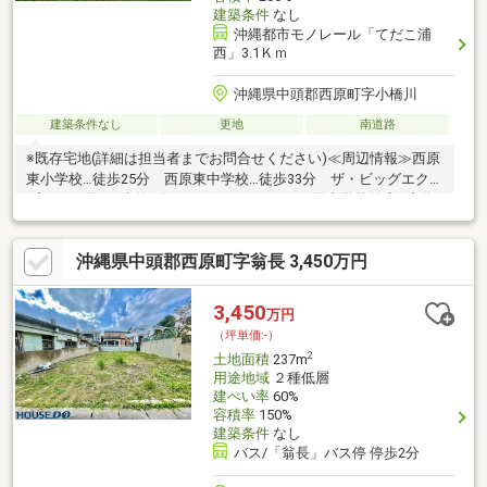
建築条件
なし
沖縄都市モノレール「てだこ浦
西」3.1Ｋｍ
沖縄県中頭郡西原町字小橋川
建築条件なし
更地
南道路
※既存宅地(詳細は担当者までお問合せください)≪周辺情報≫西原
東小学校…徒歩25分 西原東中学校…徒歩33分 ザ・ビッグエクス
プレス西原町…車約4分 ファミリーマート西原中学校前店…車約5
分☆現地見学・詳細につきましては【ホームトレードセンター】
までお気軽にお問合せください☆
沖縄県中頭郡西原町字翁長 3,450万円
3,450
万円
（坪単価:-）
2
土地面積
237m
用途地域
２種低層
建ぺい率
60%
容積率
150%
建築条件
なし
バス/「翁長」バス停 停歩2分