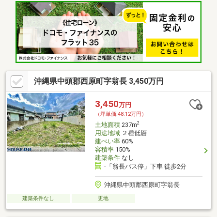
沖縄県中頭郡西原町字翁長 3,450万円
3,450
万円
（坪単価:48.12万円）
2
土地面積
237m
用途地域
２種低層
建ぺい率
60%
容積率
150%
建築条件
なし
-「翁長バス停」下車 徒歩2分
沖縄県中頭郡西原町字翁長
建築条件なし
更地