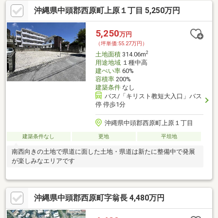
沖縄県中頭郡西原町上原１丁目 5,250万円
5,250
万円
（坪単価:55.27万円）
2
土地面積
314.06m
用途地域
１種中高
建ぺい率
60%
容積率
200%
建築条件
なし
バス/「キリスト教短大入口」バス
停 停歩1分
沖縄県中頭郡西原町上原１丁目
建築条件なし
更地
平坦地
南西向きの土地で県道に面した土地・県道は新たに整備中で発展
が楽しみなエリアです
沖縄県中頭郡西原町字翁長 4,480万円