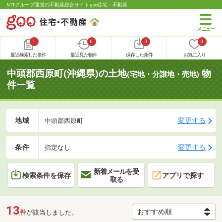
NTTグループ運営の不動産総合サイト goo住宅・不動産
1
0
0
0
最近検索した条件
最近見た物件
保存した条件
お気に入り
中頭郡西原町(沖縄県)の土地
物
(宅地・分譲地・売地)
件一覧
地域
変更する
中頭郡西原町
条件
変更する
指定なし
新着メールを受
検索条件を保存
アプリで探す
取る
13
件
が該当しました。