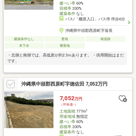
建ぺい率
60%
容積率
200%
建築条件
なし
バス/「棚原入口」バス停 停歩6分
沖縄県中頭郡西原町字翁長
建築条件なし
更地
南道路
本下水
整形地
・北側と南側では、高低差が約2.5ｍあります。 ・供用開始はまだ
です。
沖縄県中頭郡西原町字徳佐田 7,052万円
7,052
万円
（坪単価:-）
2
土地面積
777m
用途地域
無指定
建ぺい率
60%
容積率
200%
建築条件
なし