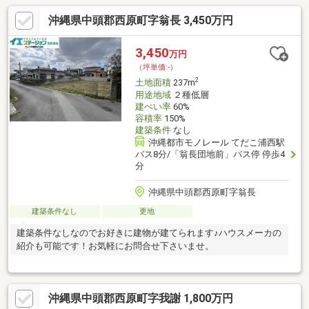
沖縄県中頭郡西原町字翁長 3,450万円
3,450
万円
（坪単価:-）
2
土地面積
237m
用途地域
２種低層
建ぺい率
60%
容積率
150%
建築条件
なし
沖縄都市モノレール てだこ浦西駅
バス8分/「翁長団地前」バス停 停歩4
分
沖縄県中頭郡西原町字翁長
建築条件なし
更地
建築条件なしなのでお好きに建物が建てられます♪ハウスメーカの
紹介も可能です！お気軽にお問合せ下さいませ。
沖縄県中頭郡西原町字我謝 1,800万円