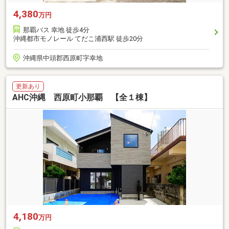
4,380
万円
那覇バス 幸地 徒歩4分
沖縄都市モノレール てだこ浦西駅 徒歩20分
沖縄県中頭郡西原町字幸地
更新あり
AHC沖縄 西原町小那覇 【全１棟】
4,180
万円