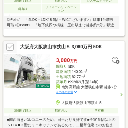
3階建て以上
都市ガス
システムキッチン
リフォームリノベーシ
所有権
ョン
◎Point1 「5LDK＋LDK18.5帖＋WICございます♪」駐車1台増設
可能♪◎Point2 「地下鉄四つ橋線 玉出駅まで徒歩約2分」駅近
物件です♪◎Point3 「大阪市立 北粉浜小学校まで徒歩約1分」
◎Point4 「周辺に生活施設が充実」スーパー、薬局、コンビ
ニ、病院等充実の地域で豊かな生活を。
大阪府大阪狭山市狭山５ 3,080万円 5DK
◇◆◇◆◇◆◇◆◇◆◇◆◇◆◇◆◇◆◇◆◇◆◇◆◇◆～
内覧予約受付中です！ＴＥＬ：06-4701-9608（担当：佐藤）まで
3,080
万円
間取り
5DK
2
建物面積
140.02m
2
土地面積
82.77m
築年月
1992年9月(築34年)
南海高野線 大阪狭山市駅 徒歩2分
その他の交通
大阪府大阪狭山市狭山５
3階建て以上
都市ガス
所有権
■南西向きバルコニーのため、日当たり良好です■全室６帖以上の
５ＤＫ■３階にミニキッチンがあるので、二世帯住宅でのお住ま