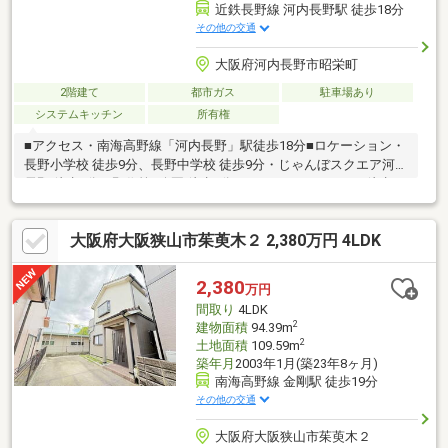
近鉄長野線 河内長野駅 徒歩18分
その他の交通
大阪府河内長野市昭栄町
2階建て
都市ガス
駐車場あり
システムキッチン
所有権
■アクセス・南海高野線「河内長野」駅徒歩18分■ロケーション・
長野小学校 徒歩9分、長野中学校 徒歩9分・じゃんぼスクエア河内
長野 徒歩5分・野作第1公園 徒歩2分・なみかわクリニック 徒歩8
分■魅力POINT・約19.5帖のLDKを備えた、家族でゆったり過ごせ
る3LDK・書庫や吹抜、シューズクロークなど魅力の多い住まい・
大阪府大阪狭山市茱萸木２ 2,380万円 4LDK
家中の空気をクリーンに保つ「炭の家」仕様・スーパーや小・中
学校が徒歩圏内に揃う、買物や通学に便利な立地■室内状態・現
状引渡しの住まいです■設備・サポート・弊社売主、最長2年保証
2,380
万円
付きで購入後も安心・普通車1台駐車可能（車種による）
間取り
4LDK
2
建物面積
94.39m
2
土地面積
109.59m
築年月
2003年1月(築23年8ヶ月)
南海高野線 金剛駅 徒歩19分
その他の交通
大阪府大阪狭山市茱萸木２