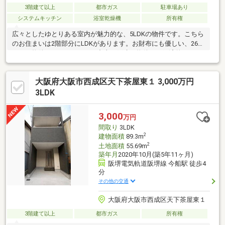
3階建て以上
都市ガス
駐車場あり
システムキッチン
浴室乾燥機
所有権
広々としたゆとりある室内が魅力的な、5LDKの物件です。こちら
のお住まいは2階部分にLDKがあります。お財布にも優しい、2680
万円の物件となっています。中古の戸建て物件は、経済的なメリ
ットが大きいのが特徴です。建物面積が93.55㎡と十分な広さでゆ
ったりと生活できるのではないのでしょうか。浴室は冷めた湯を
大阪府大阪市西成区天下茶屋東１ 3,000万円
再び沸かせる追焚機能が付いています。浴室乾燥機付きの物件
は、乾燥機で浴室を乾燥させることができるのでカビの繁殖を防
3LDK
ぐことに役立ちます。
3,000
万円
間取り
3LDK
2
建物面積
89.3m
2
土地面積
55.69m
築年月
2020年10月(築5年11ヶ月)
阪堺電気軌道阪堺線 今船駅 徒歩4
分
その他の交通
大阪府大阪市西成区天下茶屋東１
3階建て以上
都市ガス
所有権