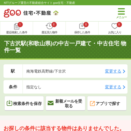
NTTグループ運営の不動産総合サイト goo住宅・不動産
1
0
0
0
最近検索した条件
最近見た物件
保存した条件
お気に入り
下古沢駅(和歌山県)の中古一戸建て・中古住宅 物
件一覧
駅
変更する
南海電鉄高野線/下古沢
条件
変更する
指定なし
新着メールを受
検索条件を保存
アプリで探す
取る
お探しの条件に該当する物件はありませんでした。