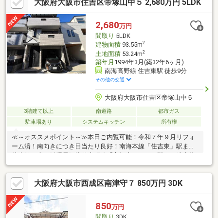
大阪府大阪市住吉区帝塚山中５ 2,680万円 5LDK
お客様の不安が解消されるまでトコトンお付き合いします。気に
なること、知りたいことは全てお調べしお伝えさせて頂きます。
何度でもお話をさせて頂きます。不動産や取引に精通したスタッ
2,680
万円
フだからこそ見える点をお伝えさせて頂きます。不安なまま購入
間取り
5LDK
を急ぎ失敗したく無い方は当社までお問合せ下さい。
2
建物面積
93.55m
2
土地面積
53.24m
築年月
1994年3月(築32年6ヶ月)
南海高野線 住吉東駅 徒歩9分
その他の交通
大阪府大阪市住吉区帝塚山中５
3階建て以上
南道路
都市ガス
駐車場あり
システムキッチン
所有権
≪～オススメポイント～≫本日ご内覧可能！令和７年９月リフォ
ーム済！南向きにつき日当たり良好！南海本線「住吉東」駅まで
徒歩約９分・阪堺電気軌道上町線「帝塚山四丁目」駅まで徒歩約
３分！２WAY利用可能♪毎日の通勤・通学に便利ですね♪ファミリ
ーにおすすめの５ＬＤＫのお住まい！ライフスタイルや家族構成
大阪府大阪市西成区南津守７ 850万円 3DK
に合わせて多目的にご使用いただけます♪空き家につきいつでも内
覧可能ですよ！≪～利便性よい周辺環境～≫◆小学校…住吉小学
校まで徒歩６分◆中学校…住吉中学校まで徒歩６分◆スーパー…コ
850
万円
ノミヤ粉浜店まで徒歩９分◆コンビニ…セブンイレブン大阪住吉
間取り
3DK