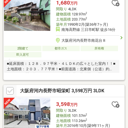
1,680
万円
間取り
4LDK
2
建物面積
128.97m
2
土地面積
203.77m
築年月
1990年2月(築36年7ヶ月)
南海高野線 三日市町駅 徒歩16分
大阪府河内長野市南花台８
2階建て
都市ガス
所有権
即入居可
■延床面積：１２８．９７平米・４ＬＤＫの広々とした室内！！■
土地面積：２０３．７７平米！■前面道路：北東側（公道）約
５．４ｍ！間口約１２．４ｍ！※道路幅員、接道間口に関して
は、現地テープ計測による寸法です。■ご家族でゆったりくつろ
ぐことができる、広々としたＬＤＫ！■居室内南向き採光のた
大阪府河内長野市昭栄町 3,598万円 3LDK
め、ぽかぽか陽気を感じることができます！■南海高野線「三日
市町」駅まで徒歩１６分！静かさと利便性のバランスが魅力！＜
周辺環境＞●「河内長野市立南花台小学校」まで９８０ｍ（徒歩
3,598
万円
１３分）●「河内長野市立南花台中学校」まで９５０ｍ（徒歩１
間取り
3LDK
２分）●スーパー「コノミヤ南花台店」まで１０６０ｍ（徒歩１
2
建物面積
101.57m
４分）
2
土地面積
113.26m
築年月
2016年10月(築9年11ヶ月)