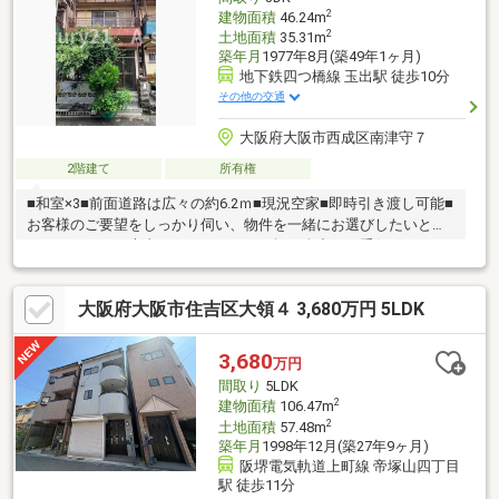
１丁目店まで徒歩６分
2
建物面積
46.24m
2
土地面積
35.31m
築年月
1977年8月(築49年1ヶ月)
地下鉄四つ橋線 玉出駅 徒歩10分
その他の交通
大阪府大阪市西成区南津守７
2階建て
所有権
■和室×3■前面道路は広々の約6.2ｍ■現況空家■即時引き渡し可能■
お客様のご要望をしっかり伺い、物件を一緒にお選びしたいと思
っております！大事なマイホームのお探し全力でお手伝いさせて
頂きます♪ローン、リフォームのご相談など、何でもお気軽にご連
絡下さい！
大阪府大阪市住吉区大領４ 3,680万円 5LDK
3,680
万円
間取り
5LDK
2
建物面積
106.47m
2
土地面積
57.48m
築年月
1998年12月(築27年9ヶ月)
阪堺電気軌道上町線 帝塚山四丁目
駅 徒歩11分