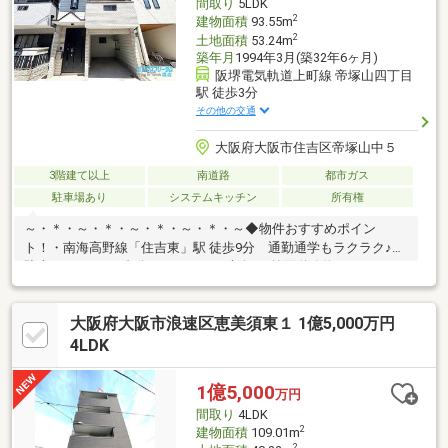
間取り
5LDK
2
建物面積
93.55m
2
土地面積
53.24m
築年月
1994年3月(築32年6ヶ月)
阪堺電気軌道上町線 帝塚山四丁目
駅 徒歩3分
その他の交通
大阪府大阪市住吉区帝塚山中５
3階建て以上
南道路
都市ガス
駐車場あり
システムキッチン
所有権
～・＊・～・＊・～・＊・～・＊・～◆物件おすすめポイン
ト！・南海高野線「住吉東」駅 徒歩9分 通勤通学もラクラク♪・
駐車スペースが1台分ございます・南向き/前面道路約3.8ｍ・ゆと
りある部屋数の5LDK♪◆リフォーム箇所(2025年9月)・外壁塗装・
システムキッチン、トイレ新調・ユニットバス特殊塗装・クロス
大阪府大阪市浪速区恵美須東１ 1億5,000万円
全て貼替、フロアタイルCF貼替・給湯器新調など≪周辺環境≫・
住吉小学校…徒歩6分・住吉中学校…徒歩6分ハウスフリーダムは
4LDK
【東証スタンダード上場企業】です。「見るだけ・聞くだけ」
OK！不動産購入や住宅ローンなどお気軽にご相談ください
1億5,000
万円
間取り
4LDK
2
建物面積
109.01m
2