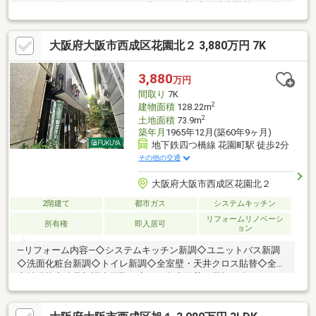
いにもお使いいただけます■セブンイレブン大阪狭山駅前まで約
１７０ｍ・サンプラザ狭山店まで約２３０ｍとお買い物に便利な
立地
大阪府大阪市西成区花園北２ 3,880万円 7K
3,880
万円
間取り
7K
2
建物面積
128.22m
2
土地面積
73.9m
築年月
1965年12月(築60年9ヶ月)
地下鉄四つ橋線 花園町駅 徒歩2分
その他の交通
大阪府大阪市西成区花園北２
2階建て
都市ガス
システムキッチン
リフォームリノベーシ
所有権
即入居可
ョン
―リフォーム内容―◇システムキッチン新調◇ユニットバス新調
◇洗面化粧台新調◇トイレ新調◇全室壁・天井クロス貼替◇全室
床材張替◇建具新調◇間取り変更工事◇外壁・屋根工事―おすす
めポイント―◆2K×3戸、1K×1戸の木造2階建て！◆ミニキッチン
はIHコンロ付♪◆全居室フローリングで日々のお掃除も楽々です