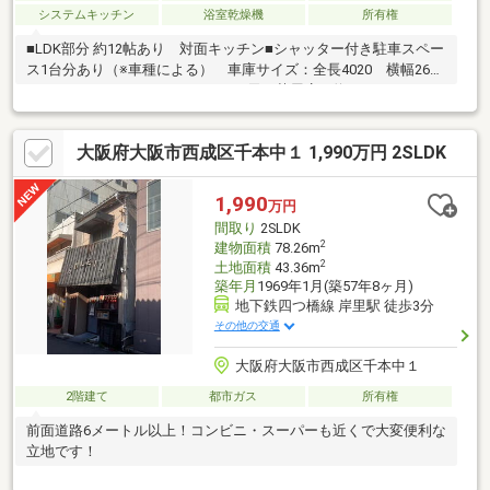
システムキッチン
浴室乾燥機
所有権
■LDK部分 約12帖あり 対面キッチン■シャッター付き駐車スペー
ス1台分あり（※車種による） 車庫サイズ：全長4020 横幅2615
～LIFE INFORMATION～・ライフ西天下茶屋店 約636ｍ・ファミ
リーマート西成松二丁目店 約409ｍ※再建築不可物件
大阪府大阪市西成区千本中１ 1,990万円 2SLDK
1,990
万円
間取り
2SLDK
2
建物面積
78.26m
2
土地面積
43.36m
築年月
1969年1月(築57年8ヶ月)
地下鉄四つ橋線 岸里駅 徒歩3分
その他の交通
大阪府大阪市西成区千本中１
2階建て
都市ガス
所有権
前面道路6メートル以上！コンビニ・スーパーも近くで大変便利な
立地です！