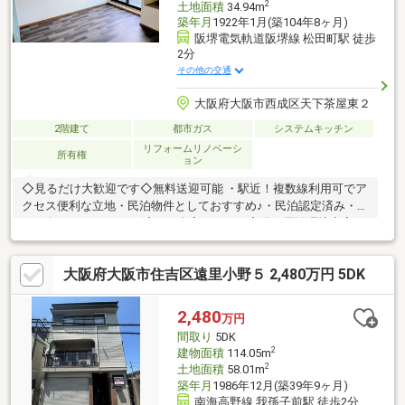
2
土地面積
34.94m
築年月
1922年1月(築104年8ヶ月)
阪堺電気軌道阪堺線 松田町駅 徒歩
2分
その他の交通
大阪府大阪市西成区天下茶屋東２
2階建て
都市ガス
システムキッチン
リフォームリノベーシ
所有権
ョン
◇見るだけ大歓迎です◇無料送迎可能 ・駅近！複数線利用可でア
クセス便利な立地・民泊物件としておすすめ♪・民泊認定済み・
2024年10月リフォーム済み・全室エアコン完備・周辺環境充実・
住環境良好◇レスポンスは迅速に◇交渉は全力です◆‐多忙なお客
様の「面倒だな」をフルサポート致します‐◆「とりあえず見た
大阪府大阪市住吉区遠里小野５ 2,480万円 5DK
い」「他社でローンをを断られた」「他社の物件もまとめて見て
みたい」「相談だけしてみたい」「しっかり交渉してほしい」
「無駄を省きたい」等お気軽にご連絡下さいませ。
2,480
万円
間取り
5DK
2
建物面積
114.05m
2
土地面積
58.01m
築年月
1986年12月(築39年9ヶ月)
南海高野線 我孫子前駅 徒歩2分