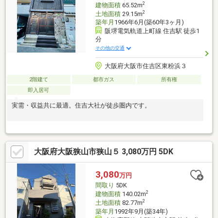
2
建物面積
65.52m
2
土地面積
29.15m
築年月
1966年6月(築60年3ヶ月)
阪堺電気軌道上町線 住吉駅 徒歩1
分
その他の交通
大阪府大阪市住吉区東粉浜３
2階建て
都市ガス
所有権
即入居可
実需・収益共に最適。住吉大社が徒歩圏内です。
大阪府大阪狭山市狭山５ 3,080万円 5DK
3,080
万円
間取り
5DK
2
建物面積
140.02m
2
土地面積
82.77m
築年月
1992年9月(築34年)