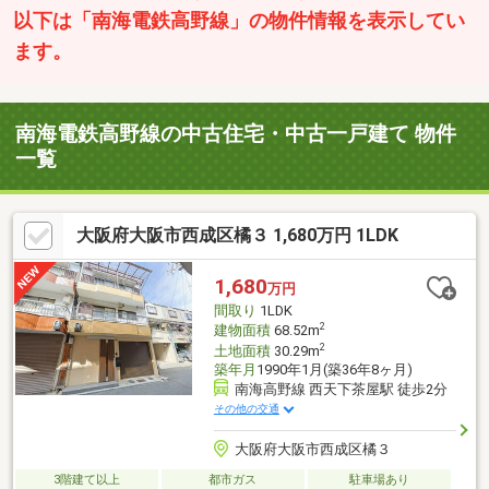
以下は「南海電鉄高野線」の物件情報を表示してい
ます。
南海電鉄高野線の中古住宅・中古一戸建て 物件
一覧
大阪府大阪市西成区橘３ 1,680万円 1LDK
1,680
万円
間取り
1LDK
2
建物面積
68.52m
2
土地面積
30.29m
築年月
1990年1月(築36年8ヶ月)
南海高野線 西天下茶屋駅 徒歩2分
その他の交通
大阪府大阪市西成区橘３
3階建て以上
都市ガス
駐車場あり