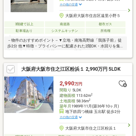
その他の交通
大阪府大阪市住吉区遠里小野５
3階建て以上
南道路
都市ガス
駐車場あり
システムキッチン
所有権
－物件のおすすめポイント－▼立地・南海高野線「我孫子前」徒
歩2分 他▼特徴・プライバシーに配慮された2階DK・水回りを集
約、家事動線良好・食洗機・IHコンロ搭載キッチン・南面バルコ
ニー・屋根裏収納有▼外装リフォーム履歴【2018年11月】外壁補
修【2020年10月】防水工事【2022年2月】屋根修理工事▼周辺環
大阪府大阪市住之江区粉浜１ 2,990万円 5LDK
境・スーパーナショナルおりおの店 徒歩3分(約240m)・大阪市立
遠里小野小学校 徒歩5分(約330m)※構造:木・鉄筋コンクリート造■
ご希望の住まい探しをお手伝いします ━━━━━・・・物件の詳
2,990
万円
細・ご相談はお気軽にお問い合わせください。
間取り
5LDK
2
建物面積
113.62m
2
土地面積
58.36m
築年月
1989年11月(築36年10ヶ月)
地下鉄四つ橋線 玉出駅 徒歩2分
その他の交通
大阪府大阪市住之江区粉浜１