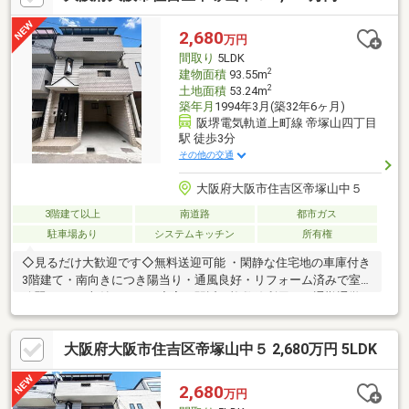
い」等 ご購入をご検討中のお客様にとって、より良い条件でご購
入頂く為に精一杯サポート致します不動産の事なら何でもお気軽
2,680
万円
にご相談下さい！
間取り
5LDK
2
建物面積
93.55m
2
土地面積
53.24m
築年月
1994年3月(築32年6ヶ月)
阪堺電気軌道上町線 帝塚山四丁目
駅 徒歩3分
その他の交通
大阪府大阪市住吉区帝塚山中５
3階建て以上
南道路
都市ガス
駐車場あり
システムキッチン
所有権
◇見るだけ大歓迎です◇無料送迎可能 ・閑静な住宅地の車庫付き
3階建て・南向きにつき陽当り・通風良好・リフォーム済みで室内
綺麗です♪・収納スペース充実・駅近！複数線利用可で通勤通学に
便利◎・住環境良好・生活便利な周辺環境◇レスポンスは迅速に
◇交渉は全力です◆‐多忙なお客様の「面倒だな」をフルサポート
大阪府大阪市住吉区帝塚山中５ 2,680万円 5LDK
致します‐◆「とりあえず見たい」「他社でローンを断られた」
「他社の物件もまとめて見てみたい」「相談だけしてみたい」
「しっかり交渉してほしい」「無駄を省きたい」等お気軽にご連
2,680
万円
絡下さいませ。