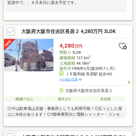
賃貸中で。、８月末日に退去予定です。
大阪府大阪市住吉区長居２ 4,280万円 3LDK
4,280
万円
間取り
3LDK
2
建物面積
137.3m
2
土地面積
44.18m
築年月
1996年2月(築30年7ヶ月)
ＪＲ阪和線 長居駅 徒歩4分
その他の交通
大阪府大阪市住吉区長居２
3階建て以上
都市ガス
所有権
◎1Fは駐車場は店舗・事務所としても利用可能！◎広々とした屋
上に水栓があります！◎1階車庫部分に電動シャッター・コンセン
トがあり用途様々です！◎御堂筋線「長居」駅徒歩4分！◎全室エ
アコン付き！マイホームの購入は大きなイベントの一つです。大
きな買い物だからこそ不安がいっぱい。当店ブルーホームでは、