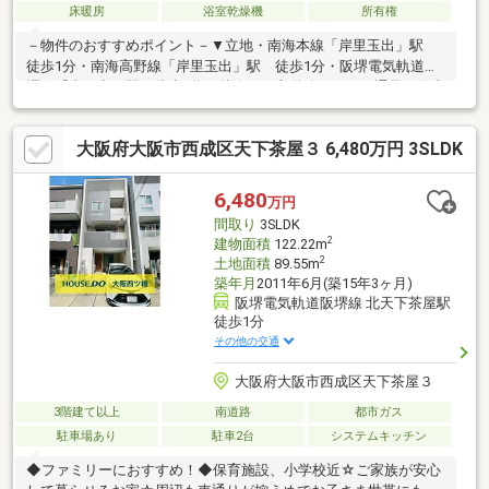
床暖房
浴室乾燥機
所有権
－物件のおすすめポイント－▼立地・南海本線「岸里玉出」駅
徒歩1分・南海高野線「岸里玉出」駅 徒歩1分・阪堺電気軌道阪
堺線「東玉出」駅 徒歩5分▼特徴・二方道路につき、通風・陽当
たり良好・リビングダイニングと3階洋室には床暖房がございま
す・3階東側洋室は、間仕切りにより2部屋として利用可能で
大阪府大阪市西成区天下茶屋３ 6,480万円 3SLDK
す。・キッチンには食器洗い乾燥機ございます・小屋裏収納等、
収納豊富▼周辺環境・Maxvalu南海岸里店 徒歩2分(約150m)・サン
ディ岸ノ里店 徒歩5分(約330m)■ ご希望の住まい探しをお手伝い
6,480
万円
します ━━━━━・・物件の詳細・ご相談はお気軽にお問い合わ
間取り
3SLDK
せください。
2
建物面積
122.22m
2
土地面積
89.55m
築年月
2011年6月(築15年3ヶ月)
阪堺電気軌道阪堺線 北天下茶屋駅
徒歩1分
その他の交通
大阪府大阪市西成区天下茶屋３
3階建て以上
南道路
都市ガス
駐車場あり
駐車2台
システムキッチン
◆ファミリーにおすすめ！◆保育施設、小学校近☆ご家族が安心