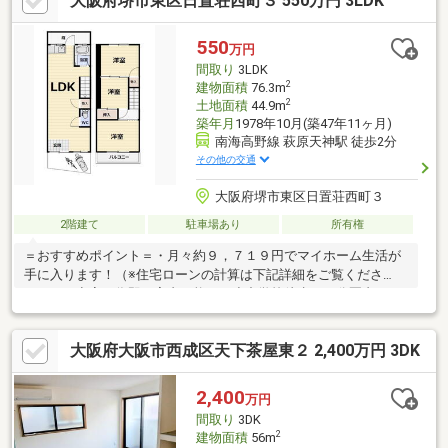
大阪府堺市東区日置荘西町３ 550万円 3LDK
550
万円
間取り
3LDK
2
建物面積
76.3m
2
土地面積
44.9m
築年月
1978年10月(築47年11ヶ月)
南海高野線 萩原天神駅 徒歩2分
その他の交通
大阪府堺市東区日置荘西町３
2階建て
駐車場あり
所有権
＝おすすめポイント＝・月々約９，７１９円でマイホーム生活が
手に入ります！（※住宅ローンの計算は下記詳細をご覧くださ
い。）・空室の為即日案内可能！・小中学校徒歩１０分圏内のあ
り徒歩１０分圏内ですので小さいお子さまのいる家庭も安心！日
置荘小学校 徒歩６分/日置荘中学校 徒歩４分
大阪府大阪市西成区天下茶屋東２ 2,400万円 3DK
2,400
万円
間取り
3DK
2
建物面積
56m