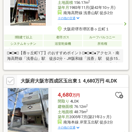
2
土地面積
156.17m
築年月
1983年11月(築42年10ヶ月)
南海高野線 浅香山駅 徒歩2分
その他の交通
大阪府堺市堺区香ヶ丘町１
3階建て以上
都市ガス
ルーフバルコニー
システムキッチン
浴室乾燥機
所有権
□■□■□【香ヶ丘町1丁】のおすすめポイント□■□■□●アクセス・南
海高野線「浅香山」駅 徒歩2分・JR阪和線「浅香」駅 徒歩15
分●鉄骨造3階建て「9LDK+店舗」の住まい。●2階店舗部分「月額
96，000円」で賃貸中！（英数ゼミナール）●屋上にアンテナ設
置！（年間12万円収入あり）●開放感のあるルーフバルコニーつ
大阪府大阪市西成区玉出東１ 4,680万円 4LDK
き♪●周辺環境・食品館アプロ 徒歩2分・デイリーヤマザキ 徒
歩1分・医療法人淳康会堺近森病院 徒歩4分・浅香山小学校 徒
歩7分・浅香山中学校 徒歩8分
4,680
万円
間取り
4LDK
2
建物面積
76.12m
2
土地面積
48.75m
築年月
2005年7月(築21年2ヶ月)
南海本線 岸里玉出駅 徒歩2分
その他の交通