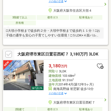
その他の交通
大阪府大阪市住吉区大領４
3階建て以上
都市ガス
駐車場あり
所有権
□大領小学校まで徒歩約２分・大領中学校まで徒歩約１１分！□お
子様の通学も安心の子育てしやすい住環境！□５LDK×４面バルコ
ニーで、ご家族それぞれのプライベート空間を確保！□スーパ
ー・コンビニ・ドラックストアを徒歩圏内で毎日の暮らしも便利
です！
大阪府堺市東区日置荘西町７ 3,180万円 3LDK
3,180
万円
間取り
3LDK
2
建物面積
103.68m
2
土地面積
91.51m
築年月
2014年4月(築12年5ヶ月)
南海高野線 初芝駅 徒歩13分
その他の交通
大阪府堺市東区日置荘西町７
2階建て
都市ガス
駐車場あり