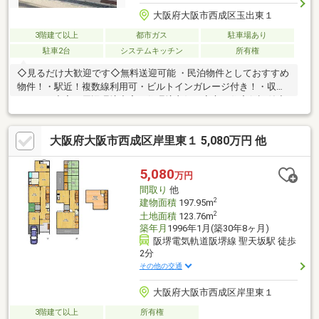
大阪府大阪市西成区玉出東１
3階建て以上
都市ガス
駐車場あり
駐車2台
システムキッチン
所有権
◇見るだけ大歓迎です◇無料送迎可能 ・民泊物件としておすすめ
物件！・駅近！複数線利用可・ビルトインガレージ付き！・収納
スペース充実・周辺環境充実・住環境良好・安心の住宅保証付◇
レスポンスは迅速に◇交渉は全力です◆‐多忙なお客様の「面倒だ
な」をフルサポート致します‐◆「とりあえず見たい」「他社でロ
大阪府大阪市西成区岸里東１ 5,080万円 他
ーンをを断られた」「他社の物件もまとめて見てみたい」「相談
だけしてみたい」「しっかり交渉してほしい」「無駄を省きた
い」等お気軽にご連絡下さいませ。
5,080
万円
間取り
他
2
建物面積
197.95m
2
土地面積
123.76m
築年月
1996年1月(築30年8ヶ月)
阪堺電気軌道阪堺線 聖天坂駅 徒歩
2分
その他の交通
大阪府大阪市西成区岸里東１
3階建て以上
所有権