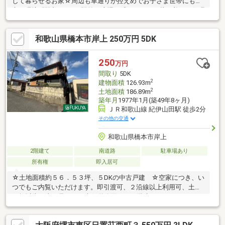
して暮らせるお家☆周辺も車通りが控えめでお子さま世帯にも安
心の環境♪駅近ながらも駅前の喧騒を感じさせない落ち着いた住環
境です！---浴室乾燥、食洗機など生活が便利になる設備揃ってい
ます☆納戸スペースは収納としてすっきりした空間づくりはもち
和歌山県橋本市岸上 250万円 5DK
ろん居室としても使えるのでライフステージに合わせた柔軟性が
魅力的♪
250
万円
間取り
5DK
2
建物面積
126.93m
2
土地面積
186.89m
築年月
1977年1月(築49年8ヶ月)
ＪＲ和歌山線 紀伊山田駅 徒歩2分
その他の交通
和歌山県橋本市岸上
2階建て
南道路
駐車場あり
所有権
即入居可
☆土地面積約５６．５３坪、５DKの中古戸建 ☆空家につき、い
つでもご内覧いただけます。即引渡可、２沿線以上利用可、土地
50坪以上、山が見える、南側道路面す、２階建