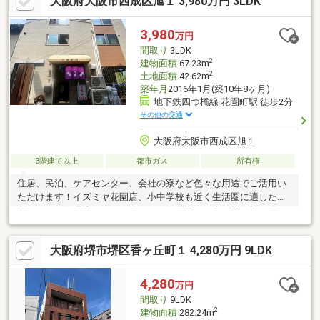
大阪府大阪市西成区旭１ 3,980万円 3LDK
♪◆複数沿線利用可能でアクセス良好♪◆収益用としてもご検討く
ださい♪―交通―・大阪メトロ四つ橋線「花園町」駅徒歩2分・南
海高野線「萩ノ茶屋」駅徒歩3分・阪堺電気軌道阪堺線「今船」駅
3,980
万円
徒歩6分・大阪メトロ堺筋線/御堂筋線「動物園前」駅徒歩9分
間取り
3LDK
2
建物面積
67.23m
2
土地面積
42.62m
築年月
2016年1月(築10年8ヶ月)
地下鉄四つ橋線 花園町駅 徒歩2分
その他の交通
大阪府大阪市西成区旭１
3階建て以上
都市ガス
所有権
住居、民泊、ケアセンター、会社の寮など色々な用途でご活用い
ただけます！イズミヤ花園店、小中学校も近く生活圏に適した場
所ですが、住環境はとても静かです☆風通しも良く通気性に優れ
ております。築も浅い為、宅内も非常にキレイです！メインの部
屋にはトイレや浴室が整備されており、プライバシーを守れる間
大阪府堺市堺区香ヶ丘町１ 4,280万円 9LDK
取りになっているのもポイントです。ぜひ新生活にどうぞ
☆◇◇◇◇◇◇◇◇◇3980万円借入時、月々返済額は101.565円
(金利0.4% 35年借入時 別途諸費用)住宅ローンの相談も無料で承り
4,280
万円
ます。
間取り
9LDK
2
建物面積
282.24m