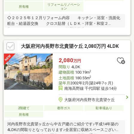
リフォームリノベーシ
所有権
ョン
◇２０２５年１２月リフォーム内容 キッチン・浴室・洗面化
粧台・給湯器交換 クロス貼替（ＬＤＫ・洋室・和室２
室） ハウスクリーニング 外壁塗装◇３ＬＤＫ＋カースペ
ース１台分あり ◇間口約８．９ｍございます◇サンエー 大美野
店まで約３００ｍとお買物に便利です◇セブン-イレブン堺出雲大
大阪府河内長野市北貴望ケ丘 2,080万円 4LDK
社前店まで約１８０ｍと急なお買物にも便利です
2,080
万円
間取り
4LDK
2
建物面積
100.19m
2
土地面積
180.55m
築年月
2002年2月(築24年7ヶ月)
南海高野線 千代田駅 徒歩14分
大阪府河内長野市北貴望ケ丘
2階建て
都市ガス
駐車場あり
所有権
河内長野市北貴望ヶ丘から中古戸建のご紹介です♪平成14年築の
4LDKの間取りとなっております♪全居室に収納スペースございま