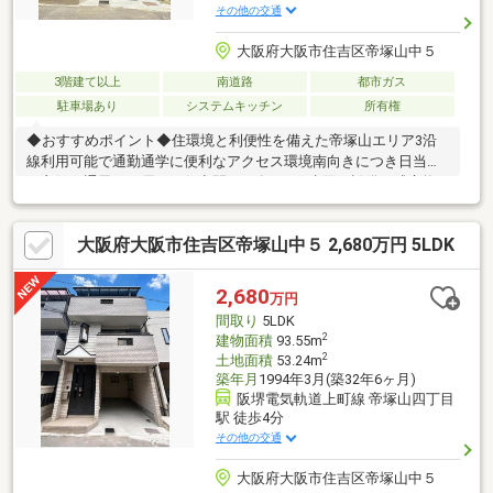
その他の交通
大阪府大阪市住吉区帝塚山中５
3階建て以上
南道路
都市ガス
駐車場あり
システムキッチン
所有権
◆おすすめポイント◆住環境と利便性を備えた帝塚山エリア3沿
線利用可能で通勤通学に便利なアクセス環境南向きにつき日当た
り良好で通風にも優れた住空間2025年9月に水回り設備一式交換
と外壁塗装を実施ゆとりのある5LDKに車庫スペースを完備スーパ
ーや医療施設、公園も徒歩圏内に揃う安心の環境◆周辺環境◆住
大阪府大阪市住吉区帝塚山中５ 2,680万円 5LDK
吉小学校 徒歩３分住吉中学校 徒歩８分■支払い例■２，６８０
万円 お借入れの場合返済年数５０年 実行金利０．８９％
月々返済額：５５，３５５円ご検討の参考にしてください♪
2,680
万円
間取り
5LDK
2
建物面積
93.55m
2
土地面積
53.24m
築年月
1994年3月(築32年6ヶ月)
阪堺電気軌道上町線 帝塚山四丁目
駅 徒歩4分
その他の交通
大阪府大阪市住吉区帝塚山中５