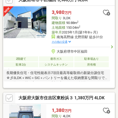
3,980
万円
間取り
3LDK
2
建物面積
90.88m
2
土地面積
150.04m
築年月
2025年1月(築1年8ヶ月)
南海高野線 北野田駅 徒歩31分
その他の交通
大阪府堺市中区福田
2階建て
都市ガス
駐車場あり
駐車2台
システムキッチン
所有権
長期優良住宅・住宅性能表示7項目最高等級取得の新築分譲住宅
☆彡3LDK＋WIC＋SIC＋パントリーを備えた収納豊富な間取りで
す。約18.15帖の広々LDKには対面式キッチンを採用。ウッドデッ
キやインナーバルコニー付きで、ご家族の時間をゆったり楽しめ
ます。駐車2台可能。福田小学校徒歩5分、スーパーやドラッグス
大阪府大阪市住吉区東粉浜３ 1,380万円 4LDK
トアも徒歩圏内で子育て世帯にもおすすめの住環境です。
1,380
万円
間取り
4LDK