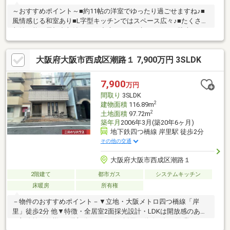
～おすすめポイント～■約11帖の洋室でゆったり過ごせますね♪■
風情感じる和室あり■L字型キッチンではスペース広々♪■たくさん
収納可能な屋根裏収納あり♪■中庭あり■戸建ならではの駐車スペ
ースあり♪～周辺環境～・コンビニまで徒歩約3分・スーパーまで
徒歩約4分・病院まで徒歩約11分・郵便局まで徒歩約6分天下茶屋
大阪府大阪市西成区潮路１ 7,900万円 3SLDK
小学校まで徒歩約8分とお子様の通いやすい距離♪公園も近く、子
育て世代の方にもおすすめ！その他、周辺には生活に便利な施設
が充実！ぜひ、一度ご覧になってみませんか♪ 住宅ローンや資金
7,900
万円
計画などお気軽にご相談ください！お気軽にお問合せください！
間取り
3SLDK
2
建物面積
116.89m
2
土地面積
97.72m
築年月
2006年3月(築20年6ヶ月)
地下鉄四つ橋線 岸里駅 徒歩2分
その他の交通
大阪府大阪市西成区潮路１
2階建て
都市ガス
システムキッチン
床暖房
所有権
－物件のおすすめポイント－▼立地・大阪メトロ四つ橋線「岸
里」徒歩2分 他▼特徴・全居室2面採光設計・LDKは開放感のある
一部吹抜け仕様・1階部分は引き戸を採用・動線が短く作業しやす