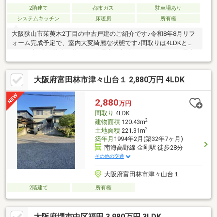
2階建て
都市ガス
駐車場あり
システムキッチン
床暖房
所有権
大阪狭山市茱萸木2丁目の中古戸建のご紹介です♪令和8年8月リフ
ォーム完成予定で、室内大変綺麗な状態です♪間取りは4LDKとな
り、お車1台分駐車可能です♪各居室に収納もございますので居室
をすっきりご使用いただけます♪中学校へは徒歩約3分と通学に便
利な立地です♪コンビニとスーパーも近く、生活至便です♪ぜひご
大阪府富田林市津々山台１ 2,880万円 4LDK
内見いただきたいお家です♪お問い合わせお待ちしております♪***
2,880
万円
間取り
4LDK
2
建物面積
120.43m
2
土地面積
221.31m
築年月
1994年2月(築32年7ヶ月)
南海高野線 金剛駅 徒歩28分
その他の交通
大阪府富田林市津々山台１
2階建て
所有権
大阪府堺市中区福田 3,980万円 3LDK