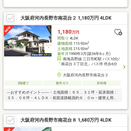
す♪楠小学校まで徒歩8分圏内なので、お子様の通学にも便利です
♪電動シャッターガレージがあり、お車2台駐車可能です♪空家に
つきいつでも内覧可能です♪ぜひお問合せお待ちしております
大阪府河内長野市南花台２ 1,180万円 4LDK
♪***※法２２条区域内、高さ制限１０ｍ、外壁後退１ｍ※附属建物
車庫面積：31.85m2※電動車庫高さ2.2m※駐車場は車種による※建
築基準法第２２条区域、外壁後退１ｍ、高さ制限１０ｍ
1,180
万円
間取り
4LDK
2
建物面積
115.92m
2
土地面積
215.92m
築年月
1990年3月(築36年6ヶ月)
南海高野線 三日市町駅 バス10分/
「南花台３丁目北」バス停 停歩6分
大阪府河内長野市南花台２
2階建て
都市ガス
所有権
---おすすめポイント-------・土地面積：６５．３１坪・延床面積：
３５．０６坪・４ＬＤＫ・前面道路幅員約６．０ｍ・建替え用地
としてもご検討ください・閑静な住宅街です
大阪府河内長野市南花台８ 1,680万円 4LDK