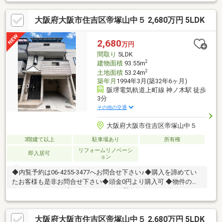
大阪府大阪市住吉区帝塚山中５ 2,680万円 5LDK
2,680
万円
間取り
5LDK
2
建物面積
93.55m
2
土地面積
53.24m
築年月
1994年3月(築32年6ヶ月)
阪堺電気軌道上町線 神ノ木駅 徒歩
3分
その他の交通
大阪府大阪市住吉区帝塚山中５
3階建て以上
駐車場あり
所有権
リフォームリノベーシ
即入居可
ョン
◆内覧予約は06-4255-3477へお問合せ下さい♪◆購入を諦めてい
たお客様も是非お問合せ下さい◆頭金0円より購入可 ◆物件の特
徴・R7リフォーム済み！・リフォーム歴多数有り！・南向き！・
住環境良好◆見るだけ大歓迎◆接客対応品質に自信があり◆夜間
早朝もお気軽にご連絡ください！◆無料送迎可「購入するか分か
大阪府大阪市住吉区帝塚山中５ 2,680万円 5LDK
らないけど見るだけ見たい」「他社の物件もまとめて見てみた