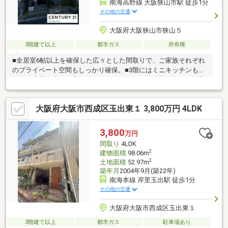
南海高野線 大阪狭山市駅 徒歩1分
その他の交通
大阪府大阪狭山市狭山５
3階建て以上
都市ガス
所有権
■全居室6帖以上を確保した広々とした間取りで、ご家族それぞれ
のプライベート空間もしっかり確保。■3階にはミニキッチンもあ
り、二世帯住宅や在宅ワークスペースとしても活用可能です。室
内大変きれいにお使いですので、ぜひ現地にてご覧ください♪【住
宅ローン返済例】月々8.8万円～（ボーナス払いなし）※3080万円
大阪府大阪市西成区玉出東１ 3,800万円 4LDK
借入・変動金利1.085％・35年返済の場合。金利は金融機関・審査
内容・お客様属性等により異なります。・大阪狭山市立東小学
校 約500ｍ・大阪狭山市立狭山中学校 約300ｍ
3,800
万円
間取り
4LDK
2
建物面積
98.06m
2
土地面積
52.97m
築年月
2004年9月(築22年)
南海本線 岸里玉出駅 徒歩1分
その他の交通
大阪府大阪市西成区玉出東１
3階建て以上
都市ガス
駐車場あり