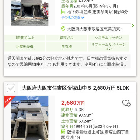
土地面積
40.22m
築年月
2007年6月(築19年3ヶ月)
地下鉄堺筋線 恵美須町駅 徒歩3分
その他の交通
大阪府大阪市浪速区恵美須東１
3階建て以上
都市ガス
システムキッチン
リフォームリノベーシ
浴室乾燥機
所有権
ョン
通天閣まで徒歩約2分の好立地が魅力です。日本橋の電気街もすぐ
なので民泊用物件としても利用できます。令和4年に全面改装済で
引渡し後はすぐに利用できます。前面道路が約7.2Mと広いのも嬉
しいですね。
大阪府大阪市住吉区帝塚山中５ 2,680万円 5LDK
2,680
万円
間取り
5LDK
2
建物面積
93.55m
2
土地面積
53.24m
築年月
1994年3月(築32年6ヶ月)
阪堺電気軌道上町線 帝塚山四丁目
駅 徒歩4分