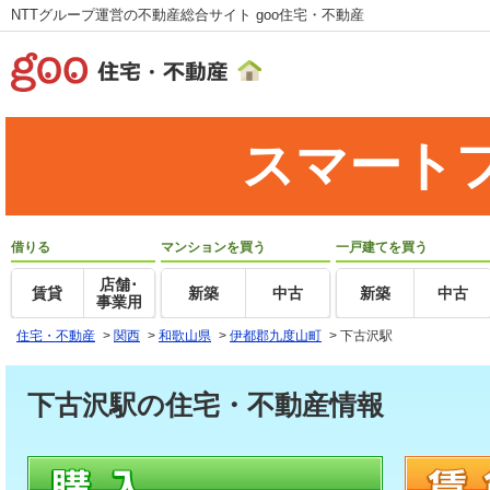
NTTグループ運営の不動産総合サイト goo住宅・不動産
スマート
借りる
マンションを買う
一戸建てを買う
店舗･
賃貸
新築
中古
新築
中古
事業用
住宅・不動産
>
関西
>
和歌山県
>
伊都郡九度山町
>
下古沢駅
下古沢駅の住宅・不動産情報