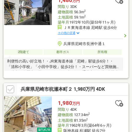
1,480
万円
間取り
3DK
2
建物面積
56.3m
2
土地面積
59.1m
築年月
1972年10月(築53年11ヶ月)
ＪＲ東海道本線 尼崎駅 徒歩6分
その他の交通
兵庫県尼崎市長洲中通１
2階建て
都市ガス
所有権
利便性の高い好立地！・JR東海道本線「尼崎」駅徒歩6分！・
「清和小学校」「小田中学校」徒歩2分！・スーパーなど買物施設
も徒歩10分圏内に揃っています♪日当たり、通風良好！車1台駐車
可能！（車種による）【弊社の特徴について】■お車でのご来場
も可能です。駐車場も完備しておりますのでご利用ください。■
兵庫県尼崎市杭瀬本町２ 1,980万円 4DK
キッズスペースもございますので、小さなお子様がいらっしゃる
ご家庭もお気軽にご来場ください！
1,980
万円
間取り
4DK
2
建物面積
127.34m
2
土地面積
81.35m
築年月
1962年3月(築64年6ヶ月)
阪神本線 杭瀬駅 徒歩7分