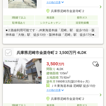
その他の交通
兵庫県尼崎市金楽寺町２
3階建て以上
南道路
都市ガス
駐車場あり
システムキッチン
浴室乾燥機
■２路線利用可能です・JR東海道本線「尼崎」駅 徒歩15分・阪
神本線「大物」駅 徒歩13分・阪神本線「尼崎」駅 徒歩17分■
シャッター付き車庫あります■建物面積：135.0㎡、4LDKタイプの
間取りです （車庫面積：17.01㎡含む））■LDKは約19.0畳あり
ます■2025年2月リフォーム済です◇システムキッチン交換◇ユニ
兵庫県尼崎市金楽寺町２ 3,500万円 4LDK
ットバス交換◇トイレ器具一式交換◇洗面化粧台交換◇クロス貼
替◇フローリング上張り◇ハウスクリーニング◇クッションフロ
ア貼替◇給湯器交換◇建具交換
3,500
万円
間取り
4LDK
2
建物面積
135m
2
土地面積
75.92m
築年月
1995年3月(築31年6ヶ月)
ＪＲ東海道本線 尼崎駅 徒歩15分
その他の交通
兵庫県尼崎市金楽寺町２
3階建て以上
南道路
都市ガス