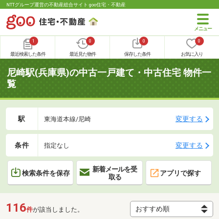
NTTグループ運営の不動産総合サイト goo住宅・不動産
1
0
0
0
最近検索した条件
最近見た物件
保存した条件
お気に入り
尼崎駅(兵庫県)の中古一戸建て・中古住宅 物件一
覧
駅
変更する
東海道本線/尼崎
条件
変更する
指定なし
新着メールを受
検索条件を保存
アプリで探す
取る
116
件
が該当しました。