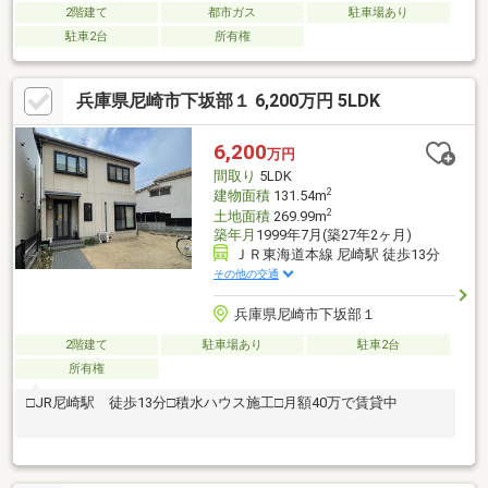
2階建て
都市ガス
駐車場あり
駐車2台
所有権
兵庫県尼崎市下坂部１ 6,200万円 5LDK
6,200
万円
間取り
5LDK
2
建物面積
131.54m
2
土地面積
269.99m
築年月
1999年7月(築27年2ヶ月)
ＪＲ東海道本線 尼崎駅 徒歩13分
その他の交通
兵庫県尼崎市下坂部１
2階建て
駐車場あり
駐車2台
所有権
□JR尼崎駅 徒歩13分□積水ハウス施工□月額40万で賃貸中