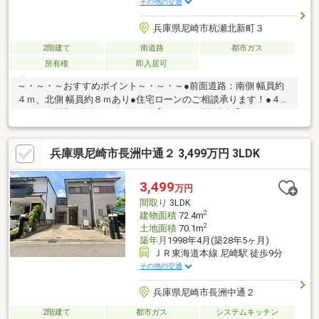
その他の交通
兵庫県尼崎市杭瀬北新町３
2階建て
南道路
都市ガス
所有権
即入居可
～・～・～おすすめポイント～・～・～●前面道路：南側 幅員約
４ｍ、北側 幅員約８ｍあり●住宅ローンのご相談承ります！●４Ｋ
＋ＤＫの間取●南向きのベランダ【おすすめ周辺施設】・スーパ
ーサンエーまで徒歩４分・ローソンストア１００まで徒歩８分・
ドラッグストアライフォートまで徒歩７分・尼崎信用金庫まで徒
兵庫県尼崎市長洲中通２ 3,499万円 3LDK
歩７分・大隈病院まで徒歩６分■□■９０店舗以上のFUKUYAネット
ワークでサポートいたします■□■家を買うとき・売るときは福屋
不動産販売尼崎店にお任せください！お客様からのお問い合わせ
3,499
万円
をスタッフ一同お待ちしております！フリーダイヤル：０１２０
間取り
3LDK
－２７－２９８１
2
建物面積
72.4m
2
土地面積
70.1m
築年月
1998年4月(築28年5ヶ月)
ＪＲ東海道本線 尼崎駅 徒歩9分
その他の交通
兵庫県尼崎市長洲中通２
2階建て
都市ガス
システムキッチン