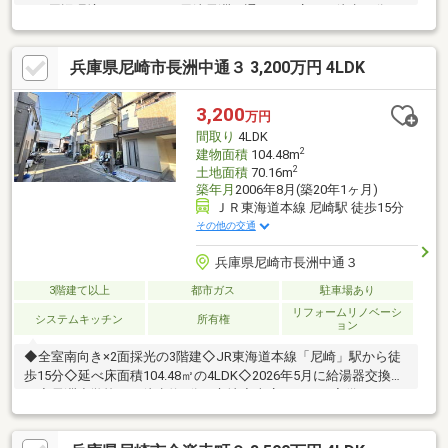
■□■周辺環境■□■ローソン 尼崎長洲西通二丁目店まで徒歩４分ツ
ルハドラッグ 尼崎金楽寺店まで徒歩５分スーパーマルハチ 金楽寺
店まで徒歩５分尼崎長洲郵便局まで徒歩７分ローソン 尼崎西長洲
兵庫県尼崎市長洲中通３ 3,200万円 4LDK
町二丁目店まで徒歩９分
3,200
万円
間取り
4LDK
2
建物面積
104.48m
2
土地面積
70.16m
築年月
2006年8月(築20年1ヶ月)
ＪＲ東海道本線 尼崎駅 徒歩15分
その他の交通
兵庫県尼崎市長洲中通３
3階建て以上
都市ガス
駐車場あり
リフォームリノベーシ
システムキッチン
所有権
ョン
◆全室南向き×2面採光の3階建◇JR東海道本線「尼崎」駅から徒
歩15分◇延べ床面積104.48㎡の4LDK◇2026年5月に給湯器交換済
み◇長洲小学校まで徒歩約3分の立地◇車庫スペース完備■ハウス
ドゥ！阪急伊丹駅前店物件選びから住宅ローンまで、住まい探し
を丁寧にサポート。見学予約もお気軽にご相談ください。＝＝＝