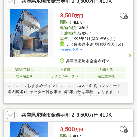
兵庫県尼崎市金楽寺町２ 3,500万円 4LDK
周辺環境＝＝＝●長洲小学校まで 徒歩約３分●小田中学校まで
徒歩約１０分●つくし保育園まで 徒歩約３分●ウエルシアまで
徒歩約６分●業務スーパーまで 徒歩約８分
3,500
万円
間取り
4LDK
2
建物面積
135m
2
土地面積
75.92m
築年月
1995年3月(築31年6ヶ月)
ＪＲ東海道本線 尼崎駅 徒歩15分
その他の交通
兵庫県尼崎市金楽寺町２
3階建て以上
南道路
都市ガス
駐車場あり
システムキッチン
浴室乾燥機
～・～・～おすすめポイント～・～・～●木・鉄筋コンクリート
造３階建●シャッター付き車庫（駐車台数は車種によります。）●
食洗機付きＬ字型システムキッチン●各居室６帖以上あり●リフォ
ーム内容（一部抜粋）キッチン・お風呂・洗面台・トイレ新品、
給湯器交換■□■９０店舗以上のFUKUYAネットワークでサポートい
兵庫県尼崎市金楽寺町２ 3,500万円 4LDK
たします■□■家を買うとき・売るときは福屋不動産販売尼崎店に
お任せください！お客様からのお問い合わせをスタッフ一同お待
ちしております！フリーダイヤル：０１２０－２７－２９８１
3,500
万円
間取り
4LDK