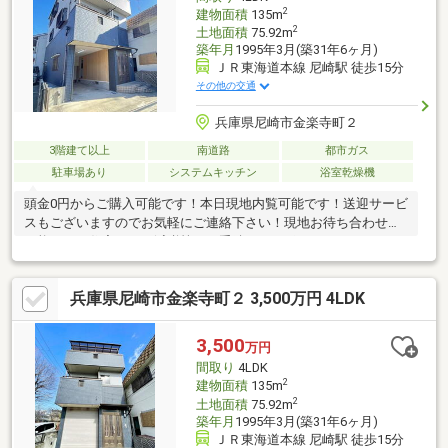
2
建物面積
135m
2
土地面積
75.92m
築年月
1995年3月(築31年6ヶ月)
ＪＲ東海道本線 尼崎駅 徒歩15分
その他の交通
兵庫県尼崎市金楽寺町２
3階建て以上
南道路
都市ガス
駐車場あり
システムキッチン
浴室乾燥機
頭金0円からご購入可能です！本日現地内覧可能です！送迎サービ
スもございますのでお気軽にご連絡下さい！現地お待ち合わせも
可能です。住宅ローン減税等のお手続きもサポートさせて頂きま
す！住宅ローンのお悩みもお気軽にご相談ください！金融機関の
ご紹介もお任せください！その他の物件についてもキャンペーン
兵庫県尼崎市金楽寺町２ 3,500万円 4LDK
中ですのでお気軽にお問い合わせください！※当物件と同時に内
覧も可能です！
3,500
万円
間取り
4LDK
2
建物面積
135m
2
土地面積
75.92m
築年月
1995年3月(築31年6ヶ月)
ＪＲ東海道本線 尼崎駅 徒歩15分