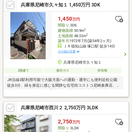
兵庫県尼崎市久々知１ 1,450万円 3DK
1,450
万円
間取り
3DK
2
建物面積
50.9m
2
土地面積
48.32m
築年月
1972年7月(築54年2ヶ月)
ＪＲ福知山線 塚口駅 徒歩14分
その他の交通
兵庫県尼崎市久々知１
2階建て
都市ガス
所有権
JR沿線2駅利用可能で大阪方面への通勤・通学にも便利近松公園
徒歩3分、緑を身近に感じる閑静な住宅街コストコ尼崎倉庫店、尼
崎キューズモールも生活圏内にある買物施設が充実した暮らしや
すい住環境土地面積：48.3平方メートル幅員約3.8メートル不動産
売買をはじめ、諸費用のご相談、住宅ローン、低金利ローンのご
兵庫県尼崎市西川２ 2,750万円 3LDK
紹介、リフォームまでトータルサポート。豊富な経験と実績で、
お客様の大切な不動産取引をしっかりサポートいたします。住ま
いに関する疑問やお悩みは、どんなことでもワールドスタイルへ
2,750
万円
お気軽にご相談ください。
間取り
3LDK