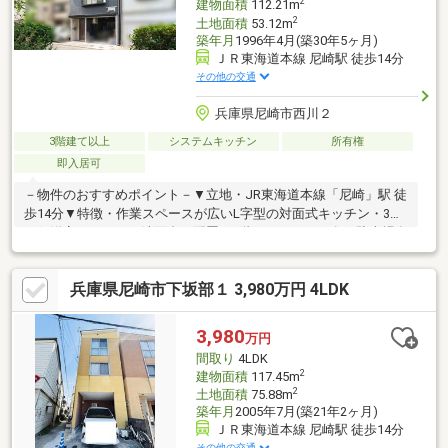
2
建物面積
112.21m
2
土地面積
53.12m
築年月
1996年4月(築30年5ヶ月)
ＪＲ東海道本線 尼崎駅 徒歩14分
その他の交通
兵庫県尼崎市西川２
3階建て以上
システムキッチン
所有権
即入居可
－物件のおすすめポイント－▼立地・JR東海道本線「尼崎」駅 徒
歩14分▼特徴・作業スペースが広いL字型の対面式キッチン・3階
西側洋室にトイレ・洗面台を配置・3階にバルコニー有・駐車場有
(車種による／水栓付)・即引渡し可能(残金精算後)▼設備・追い焚
き機能・タンクレストイレ▼周辺環境・西川公園 徒歩3分(約
兵庫県尼崎市下坂部１ 3,980万円 4LDK
210m)・浜小学校 徒歩3分(約240m)・尼崎中央病院 徒歩10分(約
770m)※容積率は前面道路幅員により160％の制限を受けます■ ご
希望の住まい探しをお手伝いします ━━━━━・・・物件の詳
3,980
万円
細・ご相談はお気軽にお問い合わせください。
間取り
4LDK
2
建物面積
117.45m
2
土地面積
75.88m
築年月
2005年7月(築21年2ヶ月)
ＪＲ東海道本線 尼崎駅 徒歩14分
その他の交通