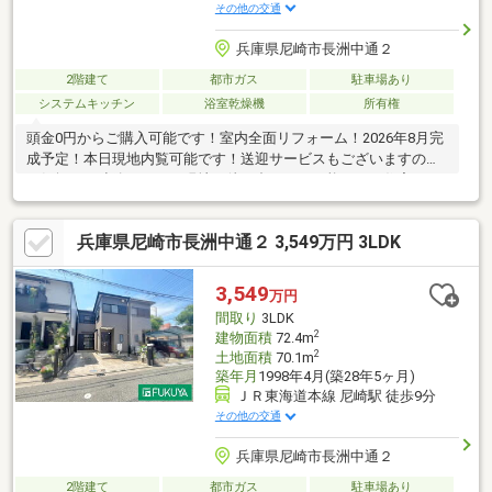
その他の交通
兵庫県尼崎市長洲中通２
2階建て
都市ガス
駐車場あり
システムキッチン
浴室乾燥機
所有権
頭金0円からご購入可能です！室内全面リフォーム！2026年8月完
成予定！本日現地内覧可能です！送迎サービスもございますので
お気軽にご連絡下さい！現地お待ち合わせも可能です。住宅ロー
ン減税等のお手続きもサポートさせて頂きます！住宅ローンのお
悩みもお気軽にご相談ください！金融機関のご紹介もお任せくだ
兵庫県尼崎市長洲中通２ 3,549万円 3LDK
さい！その他の物件についてもキャンペーン中ですのでお気軽に
お問い合わせください！※当物件と同時に内覧も可能です！
3,549
万円
間取り
3LDK
2
建物面積
72.4m
2
土地面積
70.1m
築年月
1998年4月(築28年5ヶ月)
ＪＲ東海道本線 尼崎駅 徒歩9分
その他の交通
兵庫県尼崎市長洲中通２
2階建て
都市ガス
駐車場あり