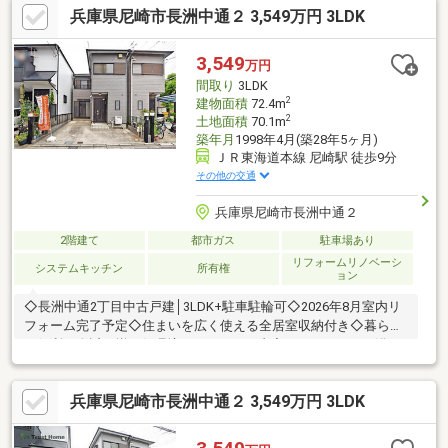
兵庫県尼崎市長洲中通２ 3,549万円 3LDK
歩１２分大物公園まで徒歩１４分サンディ 尼崎長洲店まで徒歩４
分スーパーマルハチ 金楽寺店まで徒歩１０分業務スーパー 尼崎杭
瀬店まで徒歩１２分ローソン 尼崎長洲西通二丁目店まで徒歩７分
3,549
万円
◇清和小学校まで徒歩６分◇小田中学校まで徒歩６分
間取り
3LDK
2
建物面積
72.4m
2
土地面積
70.1m
築年月
1998年4月(築28年5ヶ月)
ＪＲ東海道本線 尼崎駅 徒歩9分
その他の交通
兵庫県尼崎市長洲中通２
2階建て
都市ガス
駐車場あり
リフォームリノベーシ
システムキッチン
所有権
ョン
◇長洲中通2丁目中古戸建│3LDK+駐車駐輪可◇2026年8月室内リ
フォーム完了予定◇住まいを広く使える全居室収納付き◇暮らし
の便利が身近に揃う住環境～リフォーム内容～・キッチン・浴
室・トイレ・洗面化粧台・クロス・フローリング・網戸・ＣＦ・
白蟻点検・給湯器交換・建具交換・室内クリーニング等【周辺施
兵庫県尼崎市長洲中通２ 3,549万円 3LDK
設】清和小学校：徒歩7分小田中学校：徒歩6分サンディ尼崎長洲
店：徒歩4分セブンイレブン尼崎長洲本通1丁目店：徒歩4分尼崎
長洲本通郵便局：徒歩7分大門川緑地：徒歩5分間取りや設備な