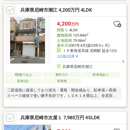
兵庫県尼崎市潮江 4,200万円 4LDK
4,200
万円
間取り
4LDK
2
建物面積
135.84m
2
土地面積
79.06m
築年月
2001年4月(築25年5ヶ月)
ＪＲ東海道本線 尼崎駅 徒歩12分
その他の交通
兵庫県尼崎市潮江
3階建て以上
都市ガス
駐車場あり
駐車2台
所有権
二面道路に接道しており採光・通風・開放感あり。駐車場＋西側
スペース確保で使い勝手良好です。ＬＤＫ１８畳以上、全居室収
納、駅まで平坦、シャッター車庫、３階建以上、小学校 徒歩10分
以内、平坦地
兵庫県尼崎市次屋１ 7,980万円 4SLDK