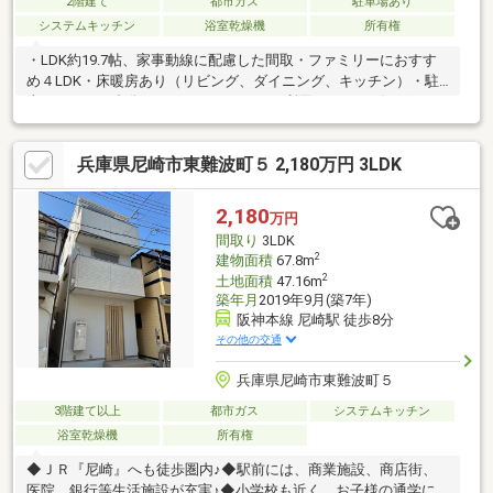
2階建て
都市ガス
駐車場あり
システムキッチン
浴室乾燥機
所有権
・LDK約19.7帖、家事動線に配慮した間取・ファミリーにおすす
め４LDK・床暖房あり（リビング、ダイニング、キッチン）・駐
車スペース１台分あり（ファミリーカー利用可）・リビングルー
ムに階段設置、家族の集うリビング・収納機能充実・室内丁寧に
ご利用されています。＜月々のお支払い例＞月々のお支払い額
兵庫県尼崎市東難波町５ 2,180万円 3LDK
【104186円】（物件価格のみお借入れ/変動金利0.７％/35年ロー
ン/ボーナス払いなしの場合）■頭金０円や諸費用すべてお借入れ
も可能です！■住宅ローン審査にご不安な方もお気軽にご相談く
2,180
万円
ださい！
間取り
3LDK
2
建物面積
67.8m
2
土地面積
47.16m
築年月
2019年9月(築7年)
阪神本線 尼崎駅 徒歩8分
その他の交通
兵庫県尼崎市東難波町５
3階建て以上
都市ガス
システムキッチン
浴室乾燥機
所有権
◆ＪＲ『尼崎』へも徒歩圏内♪◆駅前には、商業施設、商店街、
医院、銀行等生活施設が充実♪◆小学校も近く、お子様の通学に