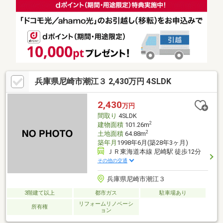
スーパー 尼崎杭瀬店まで徒歩９分◇長洲小学校まで徒歩６分◇小
田中学校まで徒歩１０分◆◇◆今すぐご覧になられたい方
◆◇◆【電話で問い合わせ】をタップしてください！ ローン審査
が心配な方も、まずはご相談下さい！
兵庫県尼崎市潮江３ 2,430万円 4SLDK
2,430
万円
間取り
4SLDK
2
建物面積
101.26m
2
土地面積
64.88m
築年月
1998年6月(築28年3ヶ月)
ＪＲ東海道本線 尼崎駅 徒歩12分
その他の交通
兵庫県尼崎市潮江３
3階建て以上
都市ガス
駐車場あり
リフォームリノベーシ
所有権
ョン