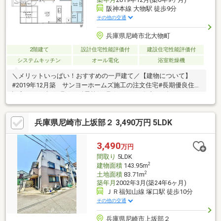
阪神本線 大物駅 徒歩9分
その他の交通
兵庫県尼崎市北大物町
2階建て
設計住宅性能評価付
建設住宅性能評価付
システムキッチン
オール電化
浴室乾燥機
＼メリットいっぱい！おすすめの一戸建て／【建物について】
#2019年12月築 サンヨーホームズ施工の注文住宅#長期優良住宅
認定／BELS評価 取得#耐震等級3取得／サンダブルXダイナミック
ダンパー使用#太陽光発電システム（3.12ｋＷ）#2台駐車可能な
平面駐車場#家事導線が考えられた間取り#主寝室には約3.0帖の
兵庫県尼崎市上坂部２ 3,490万円 5LDK
広々WIC【立地について】#阪神本線「大物」駅まで徒歩約9分
#JR東海道本線「尼崎」駅まで徒歩約17分#稲川公園まで徒歩約2
分#尼崎市立金楽寺小学校まで徒歩約11分#尼崎市立成良中学校ま
3,490
万円
で徒歩約10分
間取り
5LDK
2
建物面積
143.95m
2
土地面積
83.71m
築年月
2002年3月(築24年6ヶ月)
ＪＲ福知山線 塚口駅 徒歩10分
その他の交通
兵庫県尼崎市上坂部２