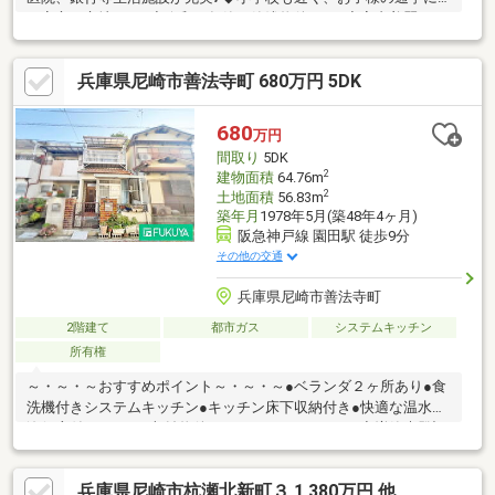
も安心な立地です♪◆令和１年築の築浅物件です♪◆室内美麗♪～
～ お気軽にお問い合わせ下さい ～～閑静な住宅地、整形地、
全居室収納、対面式キッチン、リビング階段、スーパー 徒歩10分
兵庫県尼崎市善法寺町 680万円 5DK
以内、システムキッチン、浴室乾燥機、陽当り良好、駅まで平
坦、シャワー付洗面化粧台、オートバス、温水洗浄便座、浴室に
窓、全居室フローリング、３階建以上、都市ガス、小学校 徒歩10
680
万円
分以内、平坦地、食器洗乾燥機、周辺交通量少なめ
間取り
5DK
2
建物面積
64.76m
2
土地面積
56.83m
築年月
1978年5月(築48年4ヶ月)
阪急神戸線 園田駅 徒歩9分
その他の交通
兵庫県尼崎市善法寺町
2階建て
都市ガス
システムキッチン
所有権
～・～・～おすすめポイント～・～・～●ベランダ２ヶ所あり●食
洗機付きシステムキッチン●キッチン床下収納付き●快適な温水洗
浄便座付きトイレ●収益物件としてもおすすめです♪◆増築未登記
部分有：約４．０５㎡/１階洗面所雨漏れ有■□■９０店舗以上の
FUKUYAネットワークでサポートいたします■□■家を買うとき・売
兵庫県尼崎市杭瀬北新町３ 1,380万円 他
るときは福屋不動産販売尼崎店にお任せください！お客様からの