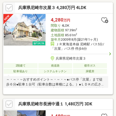
兵庫県尼崎市次屋３ 4,280万円 4LDK
4,280
万円
間取り
4LDK
2
建物面積
97.39m
2
土地面積
85.61m
築年月
2005年8月(築21年1ヶ月)
ＪＲ東海道本線 尼崎駅 バス5分/
「次屋」バス停 停歩6分
兵庫県尼崎市次屋３
2階建て
南道路
都市ガス
駐車場あり
システムキッチン
床暖房
～・～・～おすすめポイント～・～・～●バス停「次屋」まで徒
歩６分●駐車１台可（駐車台数は車種による。）●ＬＤＫの広さ約
１４．８帖あり●食洗機付きＬ字型キッチン●シャワー付き洗面化
粧台●天井裏収納庫あり●住宅ローンのご相談も承ります！■□■９
０店舗以上のFUKUYAネットワークでサポートいたします■□■家を
兵庫県尼崎市長洲中通１ 1,480万円 3DK
買うとき・売るときは福屋不動産販売尼崎店にお任せください！
お客様からのお問い合わせをスタッフ一同お待ちしております！
フリーダイヤル：０１２０－２７－２９８１