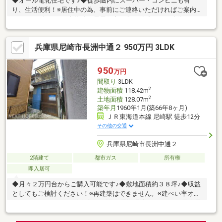
◆オール電化住宅です♪◆徒歩圏内にスーパー・コンビニも有
り、生活便利！※居住中の為、事前にご連絡いただければご案内
がスムーズです。※当物件は長屋住宅の為、単独での再建築はで
きません。■□■周辺環境■□■サンディ 尼崎潮江店まで徒歩８分マ
クドナルド イオン尼崎店まで徒歩１９分阪急オアシス尼崎潮江店
兵庫県尼崎市長洲中通２ 950万円 3LDK
まで徒歩８分スーパーマルハチ 尼崎駅前店まで徒歩１４分ファミ
リーマート 潮江五丁目店まで徒歩８分セブンイレブン 尼崎潮江1
丁目店まで徒歩７分◇潮小学校まで徒歩４分◇大成中学校まで徒
950
万円
歩１３分
間取り
3LDK
2
建物面積
118.42m
2
土地面積
128.07m
築年月
1960年1月(築66年8ヶ月)
ＪＲ東海道本線 尼崎駅 徒歩12分
その他の交通
兵庫県尼崎市長洲中通２
2階建て
都市ガス
所有権
即入居可
◆月々２万円台からご購入可能です♪◆敷地面積約３８坪♪◆収益
としてもご検討ください！※再建築はできません。※建ぺい率オー
バーしております。※築年数は不詳□■周辺環境■□ローソン 尼崎長
洲西通二丁目店まで徒歩４分尼崎長洲郵便局まで徒歩６分サンデ
ィ 尼崎長洲店まで徒歩６分コスモス 長洲本通店まで徒歩８分業務