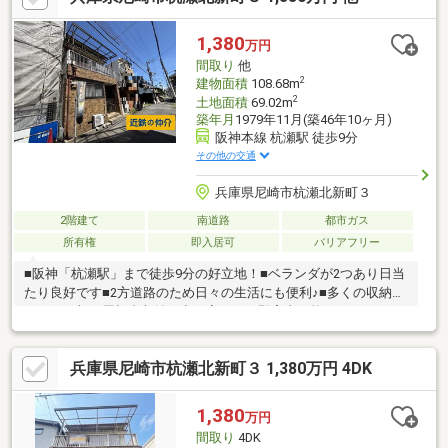
お問い合わせをスタッフ一同お待ちしております！フリーダイヤ
ル：０１２０－２７－２９８１
1,380
万円
間取り
他
2
建物面積
108.68m
2
土地面積
69.02m
築年月
1979年11月(築46年10ヶ月)
阪神本線 杭瀬駅 徒歩9分
その他の交通
兵庫県尼崎市杭瀬北新町３
2階建て
南道路
都市ガス
所有権
即入居可
バリアフリー
■阪神「杭瀬駅」まで徒歩9分の好立地！■ベランダが2つあり日当
たり良好です■2方道路のため日々の生活にも便利♪■多くの収納ス
ペースに加え屋根裏収納も空き家のため即案内可能です
兵庫県尼崎市杭瀬北新町３ 1,380万円 4DK
1,380
万円
間取り
4DK