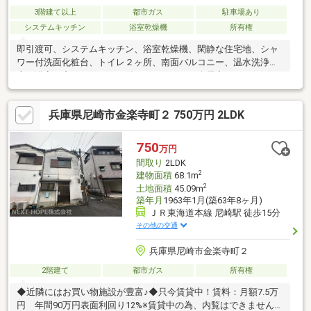
3階建て以上
都市ガス
駐車場あり
システムキッチン
浴室乾燥機
所有権
即引渡可、システムキッチン、浴室乾燥機、閑静な住宅地、シャ
ワー付洗面化粧台、トイレ２ヶ所、南面バルコニー、温水洗浄便
座、浴室に窓、ＴＶモニタ付インターホン、全居室フローリン
グ、ウォークインクローゼット、食器洗乾燥機
兵庫県尼崎市金楽寺町２ 750万円 2LDK
750
万円
間取り
2LDK
2
建物面積
68.1m
2
土地面積
45.09m
築年月
1963年1月(築63年8ヶ月)
ＪＲ東海道本線 尼崎駅 徒歩15分
その他の交通
兵庫県尼崎市金楽寺町２
2階建て
都市ガス
所有権
◆近隣にはお買い物施設が豊富♪◆只今賃貸中！賃料：月額7.5万
円 年間90万円表面利回り12%※賃貸中の為、内覧はできません。