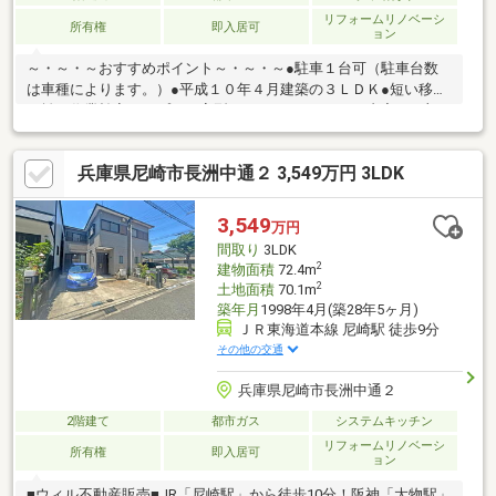
リフォームリノベーシ
所有権
即入居可
ョン
～・～・～おすすめポイント～・～・～●駐車１台可（駐車台数
は車種によります。）●平成１０年４月建築の３ＬＤＫ●短い移動
距離で作業効率アップのＬ字型キッチン●リフォーム内容（一部
抜粋）：キッチン・お風呂・トイレ・洗面台新品●各居室収納に
収納あり●あまがさきキューズモールまで徒歩１２分●宅内への雨
兵庫県尼崎市長洲中通２ 3,549万円 3LDK
漏りや白蟻被害等、２年間の安心保証付き（規約等あり）■□■９
０店舗以上のFUKUYAネットワークでサポートいたします■□■家を
買うとき・売るときは福屋不動産販売尼崎店へ！お客様からのお
3,549
万円
問い合わせをスタッフ一同お待ちしております！フリーダイヤ
間取り
3LDK
ル：０１２０－２７－２９８１
2
建物面積
72.4m
2
土地面積
70.1m
築年月
1998年4月(築28年5ヶ月)
ＪＲ東海道本線 尼崎駅 徒歩9分
その他の交通
兵庫県尼崎市長洲中通２
2階建て
都市ガス
システムキッチン
リフォームリノベーシ
所有権
即入居可
ョン
■ウィル不動産販売■JR「尼崎駅」から徒歩10分！阪神「大物駅」