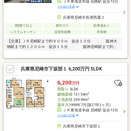
ＪＲ東海道本線 尼崎駅 徒歩12分
その他の交通
兵庫県尼崎市長洲西通２
3階建て以上
都市ガス
駐車場あり
システムキッチン
浴室乾燥機
所有権
【交通】ＪＲ尼崎駅まで約９００ｍ 徒歩１２分 阪神大
物駅まで約１２００ｍ 徒歩１５分 阪神尼崎駅まで約１
６００ｍ 徒歩２０分◆土地面積：４１．２６坪（１３６．４２
㎡）◆建物面積：２１４．３０㎡◆間取り：１ＬＤＫ＋３Ｌ・Ｄ
Ｋ◆北・南向き２面バルコニー◆オール電化◆駐車場あり（駐車
兵庫県尼崎市下坂部１ 6,200万円 5LDK
可能な車両は車種によります）◆間口：北側約１４．１ｍ 西側
約８．２ｍ◆前面道路：北側公道幅員約７．０ｍ 西側公道幅員
約５．２ｍ◆平坦な立地のため自転車での移動も便利です。◆１
6,200
万円
階部分を事務所にして事務所兼自宅としてのご利用も可能です！
間取り
5LDK
2
建物面積
131.54m
2
土地面積
269.99m
築年月
1999年7月(築27年2ヶ月)
ＪＲ東海道本線 尼崎駅 徒歩13分
その他の交通
兵庫県尼崎市下坂部１