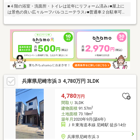
■４階の浴室・洗面所・トイレは近年にリフォーム済み♪■屋上に
は景色の良い広々ルーフバルコニーテラス♪■普通車２台駐車可能
な電動シャッター付きガレージ♪■バイクや自転車を駐輪してもゆ
とりのあるガレージスペース♪■ミニキッチンもあるので２世帯住
宅としても利用可能な間取り♪■１階、２階を店舗や事務所に♪３
階と４階を居住スペースに♪◇ 周辺環境充実 ◇・金楽寺小学
校まで約４９０ｍ・成良中学校まで約５００ｍ・ローソン尼崎西
長洲町２丁目店まで約３００ｍ・スーパーマルハチ金楽寺店まで
約４９０ｍ・おおくま病院まで約５３０ｍ・尼崎郵便局まで約４
５０ｍ
兵庫県尼崎市浜３ 4,780万円 3LDK
4,780
万円
間取り
3LDK
2
建物面積
91.57m
2
土地面積
73.18m
築年月
2020年9月(築6年)
ＪＲ東海道本線 尼崎駅 徒歩14分
兵庫県尼崎市浜３