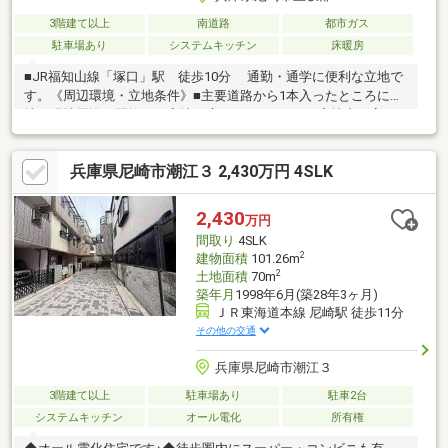
3階建て以上
南道路
都市ガス
駐車場あり
システムキッチン
床暖房
■JR福知山線「塚口」駅 徒歩10分 通勤・通学に便利な立地で
す。《周辺環境・立地条件》■主要道路から1本入ったところに立
地。現地周辺は閑静な住宅地が広がっています。■宅地内は高低
差のないフラットな地形です。《道路・方位等》■南東の角地。
採光・通風に優れ、開放感ある立地条件です。■前面道路はゆと
兵庫県尼崎市潮江３ 2,430万円 4SLK
りある幅員6mの道路です。■道路は通りぬけができないため、車
の交通量が少ないのが特徴です。《駐車場》■屋根つきのカース
ペース有り。■物件の詳細及び内覧希望のお問合せにつきまして
2,430
万円
は担当 堤 までお願いいたします。 （フリーコール0120-109-
間取り
4SLK
187）
2
建物面積
101.26m
2
土地面積
70m
築年月
1998年6月(築28年3ヶ月)
ＪＲ東海道本線 尼崎駅 徒歩11分
その他の交通
兵庫県尼崎市潮江３
3階建て以上
駐車場あり
駐車2台
システムキッチン
オール電化
所有権