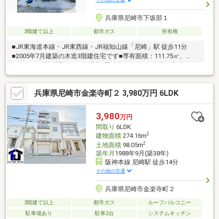
兵庫県尼崎市下坂部１
3階建て以上
都市ガス
所有権
■JR東海道本線・JR東西線・JR福知山線「尼崎」駅 徒歩11分
■2005年7月建築の木造3階建住宅です■専有面積：111.75㎡、
4LDKタイプの間取です■各居室6畳以上あります■全室に収納あり
ます■駐車スペースあります（1台分）■ライフインフォメーショ
ン・あまがさきキューズモール…徒歩13分（約980m）・スーパー
兵庫県尼崎市金楽寺町２ 3,980万円 6LDK
マルハチ下坂部店…徒歩5分（約380m）・下坂部小学校…徒歩2分
（約150m）・小田北中学校…徒歩20分（約1570m）・イオンスタ
イル尼崎…徒歩15分（約1200m）・コストコホールセール尼崎倉
3,980
万円
庫店…徒歩18分（約1410m）
間取り
6LDK
2
建物面積
274.16m
2
土地面積
98.05m
築年月
1988年9月(築38年)
阪神本線 尼崎駅 徒歩14分
その他の交通
兵庫県尼崎市金楽寺町２
3階建て以上
都市ガス
ルーフバルコニー
駐車場あり
駐車2台
システムキッチン