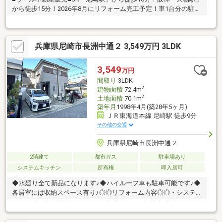
から徒歩15分！2026年8月にリフォーム完工予定！車1台分の駐車
スペースあり！各居室に収納あり！◇周辺は自転車での移動にも
嬉しいフラットな地勢！◇通勤通学に便利な立地！◇1階に水廻
りが集約された家事ラク動線のある間取り！◇～リフォーム内容
兵庫県尼崎市長洲中通２ 3,549万円 3LDK
～キッチン・トイレ・浴室・洗面台新調、全室クロス張替・フロ
ーリング・CF張替、給湯器・建具交換、外壁塗装、屋根塗装、シ
ロアリ点検、室内クリーニング等【弊社の特徴について】■お車
3,549
万円
でのご来場も可能です。駐車場も完備しておりますのでご利用く
間取り
3LDK
ださい。
2
建物面積
72.4m
2
土地面積
70.1m
築年月
1998年4月(築28年5ヶ月)
ＪＲ東海道本線 尼崎駅 徒歩9分
その他の交通
兵庫県尼崎市長洲中通２
2階建て
都市ガス
駐車場あり
システムキッチン
所有権
即入居可
◆水廻り全て新品になります♪◆ハイルーフ車も駐車可能です♪◆
各居室には収納スペース有り♪◎◎リフォーム内容◎◎・システム
キッチン新調・浴室ユニットバス新調・洗面化粧台新調・トイレ
新調・クロス貼替・フローリング上張り・給湯器交換・建具交
換・白蟻点検他■□■周辺環境■□■マクドナルド 2号線尼崎店まで徒