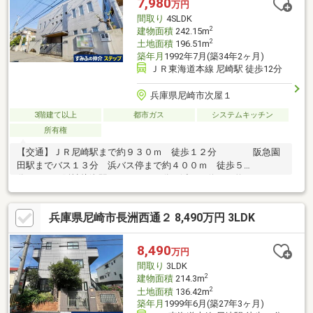
7,980
万円
間取り
4SLDK
2
建物面積
242.15m
2
土地面積
196.51m
築年月
1992年7月(築34年2ヶ月)
ＪＲ東海道本線 尼崎駅 徒歩12分
兵庫県尼崎市次屋１
3階建て以上
都市ガス
システムキッチン
所有権
【交通】ＪＲ尼崎駅まで約９３０ｍ 徒歩１２分 阪急園
田駅までバス１３分 浜バス停まで約４００ｍ 徒歩５
分 阪神杭瀬駅までバス１６分 浜バス停まで約４００
ｍ 徒歩５分◆有効土地面積：５９．４４坪（１９６．５１㎡）
◆建物面積：２４２．１５㎡◆間取り：２ＬＤＫ+２ＳＬＤＫ◆
兵庫県尼崎市長洲西通２ 8,490万円 3LDK
平坦な立地のため自転車での移動も便利です。【リフォーム履
歴】2025年7月：2階フローリング張替・インターホン新調2020年
3月：給湯器交換2018年1月：1階トイレ交換2016年4月：2階トイ
8,490
万円
レ交換2013年1月：屋上防水工事実施2010年2月：システムキッチ
間取り
3LDK
ン・ビルトインエアコン新調（１階２階ＬＤＫ）
2
建物面積
214.3m
2
土地面積
136.42m
築年月
1999年6月(築27年3ヶ月)