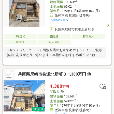
2
建物面積
108.68m
2
土地面積
69.02m
築年月
1979年11月(築46年10ヶ月)
阪神本線 杭瀬駅 徒歩9分
その他の交通
兵庫県尼崎市杭瀬北新町３
2階建て
南道路
都市ガス
所有権
即入居可
～センチュリー21ランド阿波座店のおすすめポイント！～ご覧頂
き誠にありがとうございます！本物件のおすすめポイントはこち
ら！＜物件について＞●南北二方接道につき陽当たり・通風良
好！●現況空家につき即内覧可能！●2沿線3駅利用可能！＜立地＞
●阪神電鉄本線「杭瀬」駅より徒歩約9分お気軽にお問い合わせく
兵庫県尼崎市杭瀬北新町３ 1,380万円 他
ださい！＜センチュリー21ランドについて＞●センチュリー21ラ
ンド阿波座店は・・・ お客様のニーズに寄り添い、大切なお住
まいのご購入に最後まで伴走いたします！●リフォームのご相談
1,380
万円
も承っております。●不動産に関するお悩み等、なんでもお気軽
間取り
他
にご相談くださいませ！
2
建物面積
108.68m
2
土地面積
69.02m
築年月
1979年11月(築46年10ヶ月)
阪神本線 杭瀬駅 徒歩9分