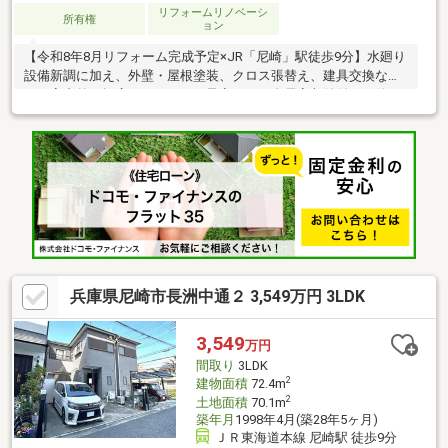
リフォームリノベーシ
所有権
ョン
【令和8年8月リフォーム完成予定×JR「尼崎」駅徒歩9分】水廻り
設備新調に加え、外壁・屋根塗装、クロス張替え、建具交換な
ど、室内外を幅広くリフォーム予定です。全居室収納付きで使い
勝手の良い間取りに加え、駐車スペース1台分も確保。生活利便
性・子育て環境ともに良好なのも嬉しいポイント。JR「尼崎」駅
徒歩圏でマイホームをお探しの方は、ぜひご検討ください♪2026
年8月リフォーム完成予定外装…外壁・屋根塗装新規…キッチン、
浴室、洗面化粧台、トイレ貼替…クロス、クッションフロア他交
換…給湯器、建具フローリング上貼り、白蟻点検、ハウスクリー
ニング
兵庫県尼崎市長洲中通２ 3,549万円 3LDK
3,549
万円
間取り
3LDK
2
建物面積
72.4m
2
土地面積
70.1m
築年月
1998年4月(築28年5ヶ月)
ＪＲ東海道本線 尼崎駅 徒歩9分