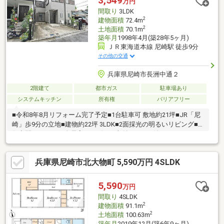
3,549
万円
ど、詳しくはお気軽にお問合せください。皆様からのご連絡を心
間取り
3LDK
よりお待ちしております。
2
建物面積
72.4m
2
土地面積
70.1m
築年月
1998年4月(築28年5ヶ月)
ＪＲ東海道本線 尼崎駅 徒歩9分
その他の交通
兵庫県尼崎市長洲中通２
2階建て
都市ガス
駐車場あり
システムキッチン
所有権
バリアフリー
■令和8年8月リフォーム完了予定■1台駐車可 敷地約21坪■JR「尼
崎」歩9分の立地■建物約22坪 3LDK■2面採光の明るいリビング■
住空間スッキリ！全居室・リビング収納■モニタ付インターホン
有でセキュリティ安心■全室洋室でお掃除かんたん♪■小・中学
校、スーパー、病院が徒歩10分圏内で生活便利〈リフォーム内
兵庫県尼崎市北大物町 5,590万円 4SLDK
容〉・システムキッチン新調・洗面化粧台新調・ユニットバス新
調・温水洗浄便座付トイレ新調・クロス・フローリング貼替・建
具新調・給湯器新調などお家探しは、『物件掲載数No.1』のトラ
5,590
万円
ストホームにお任せください！ 0120-39-3909
間取り
4SLDK
2
建物面積
91.1m
2
土地面積
100.63m
築年月
2019年12月(築6年9ヶ月)