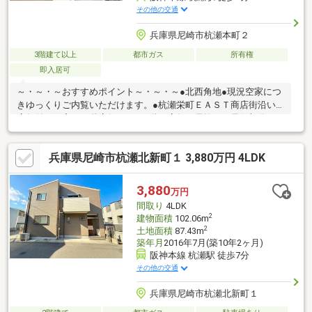
その他の交通
兵庫県尼崎市杭瀬本町２
3階建て以上
都市ガス
所有権
即入居可
～・～・～おすすめポイント～・～・～●北西角地●現況空家につ
きゆっくりご内覧いただけます。●杭瀬栄町ＥＡＳＴ商店街沿い
店舗付き住宅（１階店舗） ●１階は店舗（居抜） 居住部分の
水まわり●２階は和室３室 各居室６帖以上あり●３階は洋室１
室 収納付き バルコニーあり●サンエー杭瀬店目の前 雨に濡
兵庫県尼崎市杭瀬北新町１ 3,880万円 4LDK
れずにお買い物に行けます♪◆増改築有：３階部分（増改築年月
日不明、登記済）／賃貸同時募集中：月額１６８，０００円／建
ぺい率９０％：角地による緩和／容積率２８８％：前面道路幅員
3,880
万円
制限による／現状有姿／契約不適合責任免責◆フリーダイヤル：
間取り
4LDK
０１２０－２７－２９８１
2
建物面積
102.06m
2
土地面積
87.43m
築年月
2016年7月(築10年2ヶ月)
阪神本線 杭瀬駅 徒歩7分
その他の交通
兵庫県尼崎市杭瀬北新町１