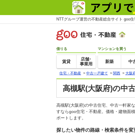
NTTグループ運営の不動産総合サイト goo
借りる
マンションを買う
店舗･
賃貸
新築
中
事業用
住宅・不動産
>
中古一戸建て
>
関西
>
大阪
高槻駅(大阪府)の中
高槻駅(大阪府)の中古住宅、中古一軒
すならgoo住宅・不動産。価格・建物面
ポートします。
探したい物件の路線・検索条件を変