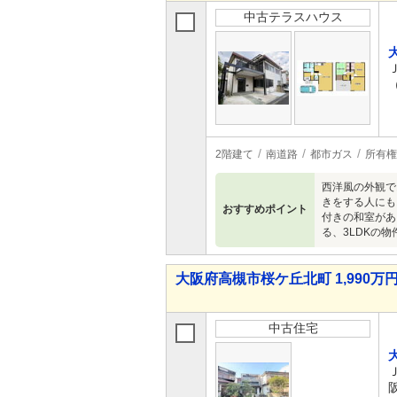
中古テラスハウス
2階建て
南道路
都市ガス
所有権
西洋風の外観で
きをする人にも
おすすめポイント
付きの和室があ
る、3LDKの物
大阪府高槻市桜ケ丘北町 1,990万円
中古住宅