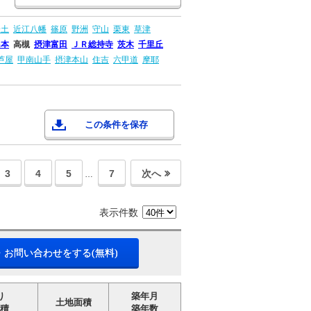
安土
近江八幡
篠原
野洲
守山
栗東
草津
島本
高槻
摂津富田
ＪＲ総持寺
茨木
千里丘
芦屋
甲南山手
摂津本山
住吉
六甲道
摩耶
この条件を保存
3
4
5
7
次へ
…
表示件数
・お問い合わせをする(無料)
り
築年月
土地面積
積
築年数