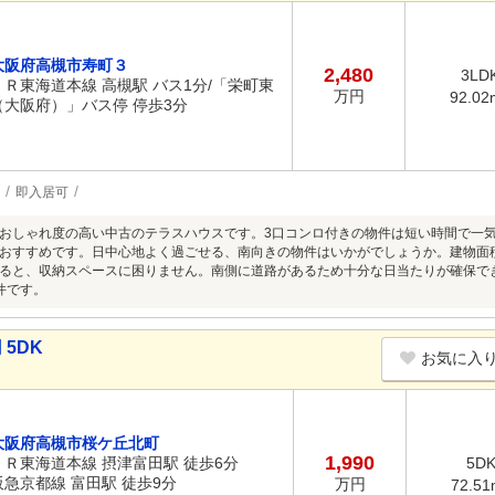
大阪府高槻市寿町３
2,480
3LD
ＪＲ東海道本線 高槻駅 バス1分/「栄町東
万円
92.02
（大阪府）」バス停 停歩3分
即入居可
おしゃれ度の高い中古のテラスハウスです。3口コンロ付きの物件は短い時間で一
おすすめです。日中心地よく過ごせる、南向きの物件はいかがでしょうか。建物面積9
ると、収納スペースに困りません。南側に道路があるため十分な日当たりが確保で
件です。
 5DK
お気に入
大阪府高槻市桜ケ丘北町
1,990
ＪＲ東海道本線 摂津富田駅 徒歩6分
5D
阪急京都線 富田駅 徒歩9分
万円
72.51