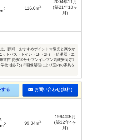
2004年11月
K
2
(築21年10ヶ
116.6m
2
3m
月)
宮之川原町 おすすめポイント☆陽光と爽やか
ットバス・トイレ（1F・2F）・給湯器（エ
水味道館:徒歩10分セブンイレブン高槻安岡寺1
九中学校:徒歩7分※画像処理により室内の家具を
をする
お問い合わせ(無料)
1994年5月
K
2
(築32年4ヶ
99.34m
2
8m
月)