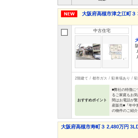
大阪府高槻市津之江町３ 3,
中古住宅
2階建て
都市ガス
駐車場あり
駐
■弊社の特徴に
るご家庭もお気
おすすめポイント
間はお電話が繋
産販売■『年中
の物件のご紹介
大阪府高槻市寿町３ 2,480万円 3L