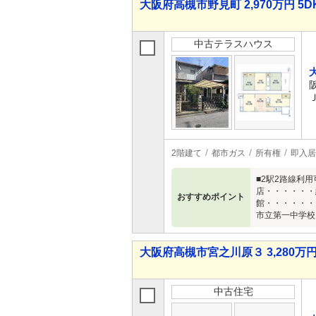
大阪府高槻市野見町 2,970万円 5D
中古テラスハウス
2階建て
都市ガス
所有権
即入居
■2駅2路線利用可
店・・・・・・
おすすめポイント
館・・・・・・
市立第一中学校
大阪府高槻市宮之川原３ 3,280万円
中古住宅