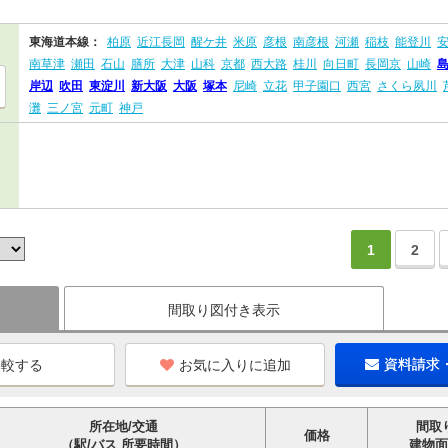
東海道本線：
柏原
近江長岡
醒ケ井
米原
彦根
南彦根
河瀬
稲枝
能登川
南草津
瀬田
石山
膳所
大津
山科
京都
西大路
桂川
向日町
長岡京
山崎
岸辺
吹田
東淀川
新大阪
大阪
塚本
尼崎
立花
甲子園口
西宮
さくら夙川
灘
三ノ宮
元町
神戸
1
2
間取り図付き表示
お気に入りに追加
資料請求
所在地/交通
間取
価格
（駅/バス 所要時間）
建物面