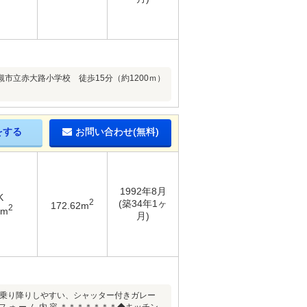
槻市立赤大路小学校 徒歩15分（約1200ｍ）
をする
お問い合わせ(無料)
1992年8月
K
2
(築34年1ヶ
172.62m
2
5m
月)
も乗り降りしやすい、シャッター付きガレー