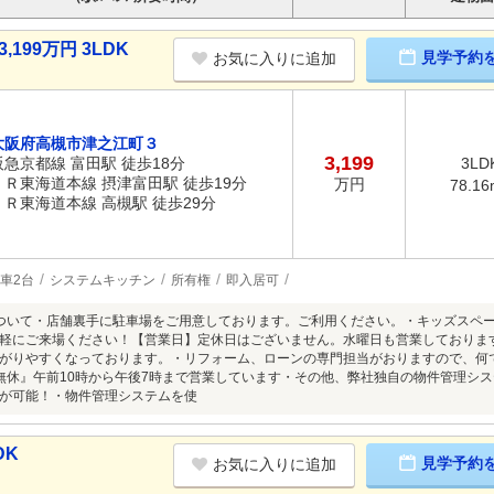
199万円 3LDK
見学予約
お気に入りに追加
大阪府高槻市津之江町３
3,199
阪急京都線 富田駅 徒歩18分
3LD
ＪＲ東海道本線 摂津富田駅 徒歩19分
万円
78.16
ＪＲ東海道本線 高槻駅 徒歩29分
車2台
システムキッチン
所有権
即入居可
ついて・店舗裏手に駐車場をご用意しております。ご利用ください。・キッズスペ
軽にご来場ください！【営業日】定休日はございません。水曜日も営業しております。
がりやすくなっております。・リフォーム、ローンの専門担当がおりますので、何
無休』午前10時から午後7時まで営業しています・その他、弊社独自の物件管理システム「W
が可能！・物件管理システムを使
DK
見学予約
お気に入りに追加