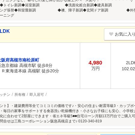
ガーデニングなど、暮らしの楽しみが広がる屋上スペースあり！＊＊＊＊＊＊＊＊ リ フ 
トイレ新調◆浴室新調 ◆洗面化粧台新調◆建具新調 ◆
リング張替◆和室畳新調 ◆襖、障子新調◆玄関ドア新調 ◆外壁、屋
ーニング
LDK
お気に入
大阪府高槻市南松原町
4,980
2LD
阪急京都線 高槻市駅 徒歩8分
万円
102.0
ＪＲ東海道本線 高槻駅 徒歩20分
ッチン
所有権
即入居可
ント】・建築費用等全てコミコミの価格です♪・安心の住まい耐震等級3・カップボ
・毎日の家事をサポートする食器洗い乾燥機付き・小さなお子様にも安心、小学校まで
化に合わせて2部屋にできます・省エネ等級5■■住宅ローン月額13万円台でご購入可
合せは三島コーポレーション阪急高槻店まで♪ 0120-340-819