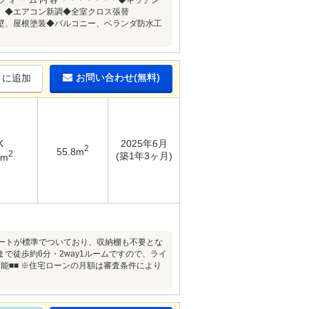
ォ ー ム 内 容 ＊＊＊＊＊＊＊◆キッチン
エアコン新調◆全室クロス張替
根塗装◆バルコニー、ベランダ防水工
お問い合わせ(無料)
りに追加
K
2025年6月
2
55.8m
2
(築1年3ヶ月)
2m
ートが標準でついており、収納棚も不要とな
徒歩約6分・2way1ルームですので、ライ
能■■ ※住宅ローンの月額は審査条件により