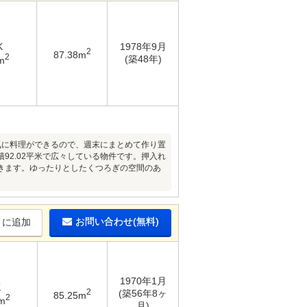
K
1978年9月
2
87.38m
2
(築48年)
m
気に料理ができるので、週末にまとめて作り置
2.02平米で広々している物件です。押入れ
きます。ゆったりとしたくつろぎの空間のあ
お問い合わせ(無料)
りに追加
1970年1月
K
2
(築56年8ヶ
85.25m
2
m
月)