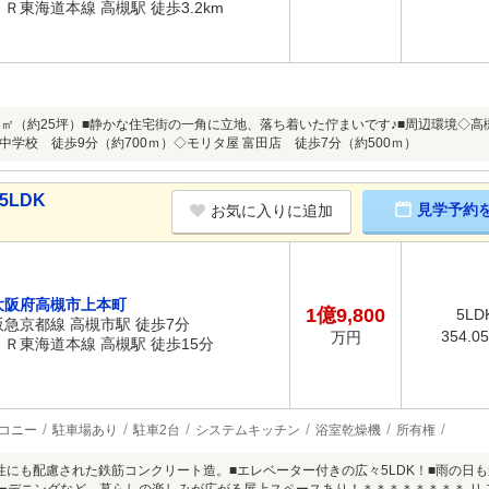
ＪＲ東海道本線 高槻駅 徒歩3.2km
.25㎡（約25坪）■静かな住宅街の一角に立地、落ち着いた佇まいです♪■周辺環境◇高
中学校 徒歩9分（約700ｍ）◇モリタ屋 富田店 徒歩7分（約500ｍ）
5LDK
見学予約
お気に入りに追加
大阪府高槻市上本町
1億9,800
5LD
阪急京都線 高槻市駅 徒歩7分
354.0
万円
ＪＲ東海道本線 高槻駅 徒歩15分
コニー
駐車場あり
駐車2台
システムキッチン
浴室乾燥機
所有権
性にも配慮された鉄筋コンクリート造。■エレベーター付きの広々5LDK！■雨の日