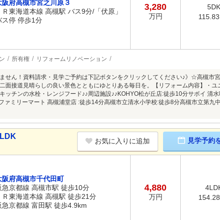
大阪府高槻市宮之川原３
3,280
5D
ＪＲ東海道本線 高槻駅 バス9分/「伏原」
万円
115.8
バス停 停歩1分
ン
所有権
リフォームリノベーション
ません！資料請求・見学ご予約は下記ボタンをクリックしてください♪》☆高槻市
二面接道見晴らしの良い景色とともにゆとりある毎日を。【リフォーム内容】・ユニ
キッチンの水栓・レンジフード♪♪周辺施設♪♪KOHYO松が丘店:徒歩10分サボイ 清
分ファミリーマート 高槻浦堂店 :徒歩14分高槻市立清水小学校:徒歩8分高槻市立第
LDK
見学予約
お気に入りに追加
大阪府高槻市千代田町
4,880
阪急京都線 高槻市駅 徒歩10分
4LD
ＪＲ東海道本線 高槻駅 徒歩21分
万円
154.2
阪急京都線 富田駅 徒歩4.9km