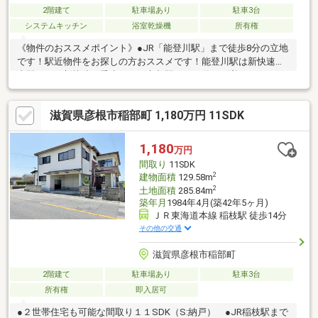
2階建て
駐車場あり
駐車3台
システムキッチン
浴室乾燥機
所有権
《物件のおススメポイント》●JR「能登川駅」まで徒歩8分の立地
です！駅近物件をお探しの方おススメです！能登川駅は新快速停
車駅です、新快速に乗車頂くと京都駅まで41分で到着です。
●2020年8月建築です！全居室フローリングの3LDKで玄関から各
居室へはLDKを通る間取りになります！自然と家族が顔を合わせ
滋賀県彦根市稲部町 1,180万円 11SDK
る機会が増えますね！●小学校・スーパー・総合病院が徒歩10分
（800ｍ）圏内にございます。毎日の生活に嬉しい距離ですね。
《周辺施設のおススメポイント》●能登川南小学校まで約300ｍ●
1,180
万円
丸善 能登川店まで約550ｍ●フレンドマート能登川店まで約1000
間取り
11SDK
ｍ●能登川病院まで約600ｍ
2
建物面積
129.58m
2
土地面積
285.84m
築年月
1984年4月(築42年5ヶ月)
ＪＲ東海道本線 稲枝駅 徒歩14分
その他の交通
滋賀県彦根市稲部町
2階建て
駐車場あり
駐車3台
所有権
即入居可
●２世帯住宅も可能な間取り１１SDK（S:納戸） ●JR稲枝駅まで