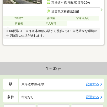
東海道本線 稲枝駅 徒歩25分
滋賀県彦根市出路町
2階建て
南道路
駐車場あり
所有権
即入居可
8LDK間取り！東海道本線稲枝駅から徒歩25分！自然豊かな環境の
中で快適な生活が送れます。
1～32
件
駅
変更する
東海道本線/稲枝
条件
変更する
指定なし