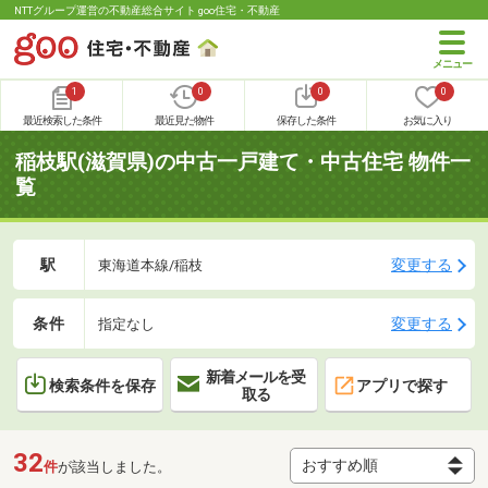
NTTグループ運営の不動産総合サイト goo住宅・不動産
1
0
0
0
最近検索した条件
最近見た物件
保存した条件
お気に入り
稲枝駅(滋賀県)の中古一戸建て・中古住宅 物件一
覧
駅
変更する
東海道本線/稲枝
条件
変更する
指定なし
新着メールを受
検索条件を保存
アプリで探す
取る
32
件
が該当しました。