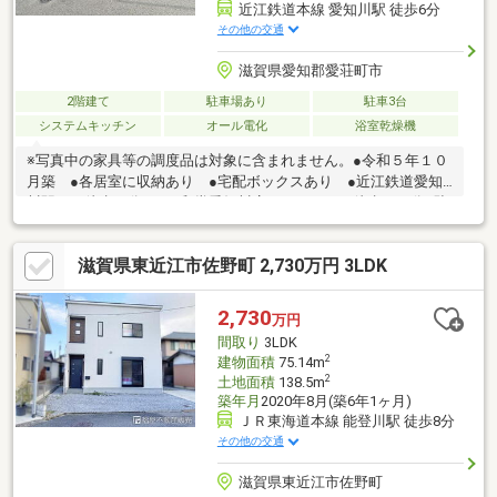
近江鉄道本線 愛知川駅 徒歩6分
その他の交通
滋賀県愛知郡愛荘町市
2階建て
駐車場あり
駐車3台
システムキッチン
オール電化
浴室乾燥機
※写真中の家具等の調度品は対象に含まれません。●令和５年１０
月築 ●各居室に収納あり ●宅配ボックスあり ●近江鉄道愛知
川駅まで徒歩６分 ●平和堂愛知川店アモールまで徒歩１２分■駐
車４台可能（駐車台数は車種による。） ■設備：電気、公営水
道、汚水-本下水、雑排水-本下水、浴室乾燥機、温水洗浄便座、
滋賀県東近江市佐野町 2,730万円 3LDK
トイレ２ヶ所、ＩＨクッキングヒータ、浄水器、システムキッチ
ン、複層ガラス、シャワー付洗面化粧台、オール電化、モニタ付
インターホン、ディンプルキー、人感センサー付玄関灯
2,730
万円
間取り
3LDK
2
建物面積
75.14m
2
土地面積
138.5m
築年月
2020年8月(築6年1ヶ月)
ＪＲ東海道本線 能登川駅 徒歩8分
その他の交通
滋賀県東近江市佐野町