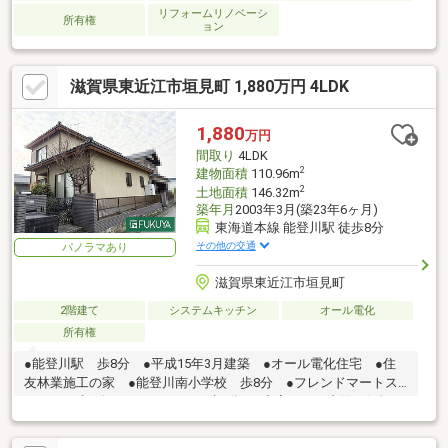
リフォームリノベーシ
所有権
ョン
滋賀県東近江市垣見町 1,880万円 4LDK
1,880
万円
間取り
4LDK
2
建物面積
110.96m
2
土地面積
146.32m
築年月
2003年3月(築23年6ヶ月)
東海道本線 能登川駅 徒歩8分
その他の交通
パノラマあり
滋賀県東近江市垣見町
2階建て
システムキッチン
オール電化
所有権
●能登川駅 歩8分 ●平成15年3月建築 ●オール電化住宅 ●住
友林業施工の家 ●能登川南小学校 歩8分 ●フレンドマートス
マート 歩7分 ●ウエルシア 歩9分 ●空家につき内覧お気軽に
お問合せ下さい