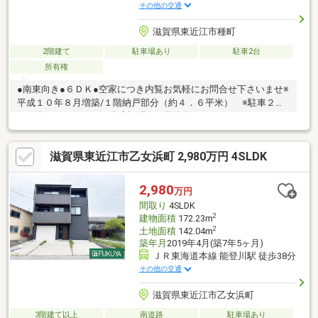
その他の交通
滋賀県東近江市種町
2階建て
駐車場あり
駐車2台
所有権
●南東向き●６ＤＫ●空家につき内覧お気軽にお問合せ下さいませ※
平成１０年８月増築/１階納戸部分（約４．６平米） ※駐車２台
可（車種によります。車庫証明の可能台数ではありません。カー
ポートスペース横約2.25ｍ×奥行約5.3ｍ×高さ約1.8ｍ、駐車スペー
ス横約6.05ｍ×奥行約2.1ｍ。）※家具・調度品は売買対象に含まれ
滋賀県東近江市乙女浜町 2,980万円 4SLDK
ませんFUKUYAグループでは引っ越しやインターネットなどの企
業様と連携し、お客様が不動産のお取引後も快適に新生活を送れ
るようご優待割引等にてサービスの提供に取り組んでおります。
2,980
万円
お気軽にお問合せ下さいませ。
間取り
4SLDK
2
建物面積
172.23m
2
土地面積
142.04m
築年月
2019年4月(築7年5ヶ月)
ＪＲ東海道本線 能登川駅 徒歩38分
その他の交通
滋賀県東近江市乙女浜町
3階建て以上
南道路
駐車場あり