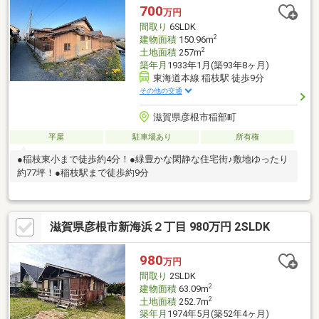
700
万円
間取り
6SLDK
2
建物面積
150.96m
2
土地面積
257m
築年月
1933年1月(築93年8ヶ月)
東海道本線 稲枝駅 徒歩9分
その他の交通
滋賀県彦根市稲部町
平屋
駐車場あり
所有権
●稲枝東小まで徒歩約4分！●緑豊かな閑静な住宅街♪敷地ゆったり
約77坪！●稲枝駅まで徒歩約9分
滋賀県彦根市新海浜２丁目 980万円 2SLDK
980
万円
間取り
2SLDK
2
建物面積
63.09m
2
土地面積
252.7m
築年月
1974年5月(築52年4ヶ月)