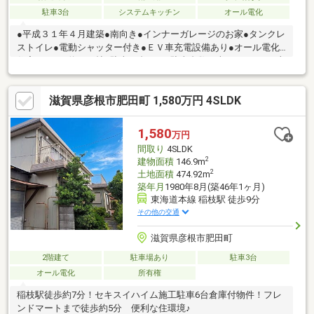
駐車3台
システムキッチン
オール電化
●平成３１年４月建築●南向き●インナーガレージのお家●タンクレ
ストイレ●電動シャッター付き●ＥＶ車充電設備あり●オール電化
住宅●ＬＤＫ約２１帖●駐車３台可（※駐車台数は車種による）●土
地約４２．９６坪■駐車台数は車種による■契約不適合責任免責※
設備の修復義務面積■１階建物面積にガレージ約２１．５平米が
滋賀県彦根市肥田町 1,580万円 4SLDK
含まれていますFUKUYAグループでは引っ越しやインターネット
などの企業様と連携し、お客様が不動産のお取引後も快適に新生
活を送れるようご優待割引等にてサービスの提供に取り組んでお
1,580
万円
ります。お気軽にお問合せ下さいませ。
間取り
4SLDK
2
建物面積
146.9m
2
土地面積
474.92m
築年月
1980年8月(築46年1ヶ月)
東海道本線 稲枝駅 徒歩9分
その他の交通
滋賀県彦根市肥田町
2階建て
駐車場あり
駐車3台
オール電化
所有権
稲枝駅徒歩約7分！セキスイハイム施工駐車6台倉庫付物件！フレ
ンドマートまで徒歩約5分 便利な住環境♪