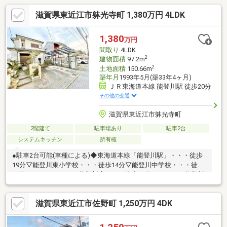
滋賀県東近江市躰光寺町 1,380万円 4LDK
1,380
万円
間取り
4LDK
2
建物面積
97.2m
2
土地面積
150.66m
築年月
1993年5月(築33年4ヶ月)
ＪＲ東海道本線 能登川駅 徒歩20分
その他の交通
滋賀県東近江市躰光寺町
2階建て
駐車場あり
駐車2台
システムキッチン
所有権
●駐車2台可能(車種による)◆東海道本線「能登川駅」・・・徒歩
19分▽能登川東小学校・・・徒歩14分▽能登川中学校・・・徒歩
13分▼ドラッグユタカ能登川店・・・徒歩15分▼フレスコ能登川
店・・・徒歩17分▼フレンドマート能登川店・・・徒歩17分■匠
工房水口店■どんな些細なご相談でも専門のスタッフが親身にな
滋賀県東近江市佐野町 1,250万円 4DK
ってお受けいします。皆様からのご連絡・ご相談心よりお待ちし
ております。