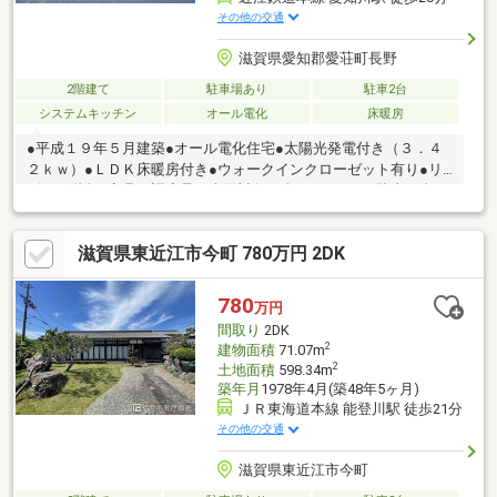
その他の交通
滋賀県愛知郡愛荘町長野
2階建て
駐車場あり
駐車2台
システムキッチン
オール電化
床暖房
●平成１９年５月建築●オール電化住宅●太陽光発電付き（３．４
２ｋｗ）●ＬＤＫ床暖房付き●ウォークインクローゼット有り●リ
ビング階段※家具・調度品は売買対象に含まれません■駐車２台可
（車種によります。車庫証明の可能台数ではありません。駐車ス
ペース約5ｍ×約5ｍ。）
滋賀県東近江市今町 780万円 2DK
780
万円
間取り
2DK
2
建物面積
71.07m
2
土地面積
598.34m
築年月
1978年4月(築48年5ヶ月)
ＪＲ東海道本線 能登川駅 徒歩21分
その他の交通
滋賀県東近江市今町