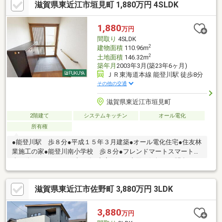
滋賀県東近江市垣見町 1,880万円 4SLDK
続には別途費用がかかります■耐震等級３■Ｗ断熱工法（外断熱＋
内断熱）■ＨＥＡＴ２０ Ｇ１グレード（５地域）FUKUYAがご提
供するワンストップサービス「ふくにゃんお手軽パック」（お引
1,880
万円
越、インターネット接続、ライフライン手続き、不用品処分、鍵
間取り
4SLDK
交換等）ご好評です！
2
建物面積
110.96m
2
土地面積
146.32m
築年月
2003年3月(築23年6ヶ月)
ＪＲ東海道本線 能登川駅 徒歩8分
その他の交通
滋賀県東近江市垣見町
2階建て
システムキッチン
オール電化
所有権
●能登川駅 歩８分●平成１５年３月建築●オール電化住宅●住友林
業施工の家●能登川南小学校 歩８分●フレンドマートスマート
歩７分●ウエルシア 歩９分●空家につき内覧お気軽にお問合せ下
さいませ※家具・調度品は売買対象に含まれません※現状有姿取引
および公簿取引※家具・調度品は売買対象に含まれません不動産
滋賀県東近江市佐野町 3,880万円 3LDK
購入にかかる諸経費や住宅ローンのご相談などお気軽にご相談下
さい。お住替のご相談も承っております（買取相談や下取り保証
相談もご検討ください※当社規定により買取できない場合があり
3,880
万円
ます）