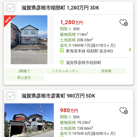
滋賀県彦根市稲部町 1,280万円 3DK
1,280
万円
間取り
3DK
2
建物面積
114m
2
土地面積
208.26m
築年月
1995年7月(築31年2ヶ月)
東海道本線 稲枝駅 徒歩8分
滋賀県彦根市稲部町
2階建て
システムキッチン
所有権
即入居可
滋賀県彦根市彦富町 980万円 5DK
980
万円
間取り
5DK
2
建物面積
79.29m
2
土地面積
138.66m
築年月
1976年4月(築50年5ヶ月)