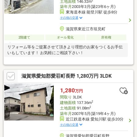
2
土地面積
146.32m
築年月
2003年3月(築23年6ヶ月)
東海道本線 能登川駅 徒歩8分
その他の交通
滋賀県東近江市垣見町
2階建て
オール電化
所有権
リフォーム等をご提案させて頂きより理想のお家をつくるお手伝
いもしています！ お気軽にご相談下さい！
滋賀県愛知郡愛荘町長野 1,280万円 3LDK
1,280
万円
間取り
3LDK
2
建物面積
137.36m
2
土地面積
91.08m
築年月
2007年5月(築19年4ヶ月)
近江鉄道本線 愛知川駅 徒歩20分
その他の交通
滋賀県愛知郡愛荘町長野