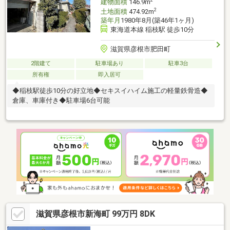
2
建物面積
146.9m
2
土地面積
474.92m
築年月
1980年8月(築46年1ヶ月)
東海道本線 稲枝駅 徒歩10分
滋賀県彦根市肥田町
2階建て
駐車場あり
駐車3台
所有権
即入居可
◆稲枝駅徒歩10分の好立地◆セキスイハイム施工の軽量鉄骨造◆
倉庫、車庫付き◆駐車場6台可能
滋賀県彦根市新海町 99万円 8DK