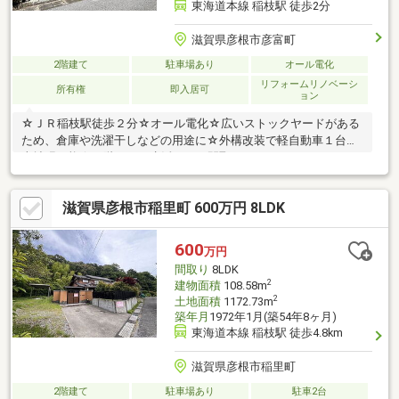
東海道本線 稲枝駅 徒歩2分
滋賀県彦根市彦富町
2階建て
駐車場あり
オール電化
リフォームリノベーシ
所有権
即入居可
ョン
☆ＪＲ稲枝駅徒歩２分☆オール電化☆広いストックヤードがある
ため、倉庫や洗濯干しなどの用途に☆外構改装で軽自動車１台駐
車拡張可能☆１階だけで生活できる間取り
滋賀県彦根市稲里町 600万円 8LDK
600
万円
間取り
8LDK
2
建物面積
108.58m
2
土地面積
1172.73m
築年月
1972年1月(築54年8ヶ月)
東海道本線 稲枝駅 徒歩4.8km
滋賀県彦根市稲里町
2階建て
駐車場あり
駐車2台