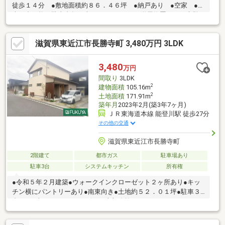
徒歩１４分 ●敷地面積約８６．４６坪 ●納戸あり ●空家 ●駐
車４台可能（駐車台数は車種による。） ●附属物置あり（未登
記）※写真中の家具等の調度品は対象に含まれません。■地目：宅
地、雑種地 ■駐車４台可能（駐車台数は車種による。） ■１階
滋賀県東近江市長勝寺町 3,480万円 3LDK
建物面積には車庫部分約１７．６㎡が含まれます。※車庫部分の
面積はテープでの測量した数値となります。実際の面積と相違が
ある可能性があります。
3,480
万円
間取り
3LDK
2
建物面積
105.16m
2
土地面積
171.91m
築年月
2023年2月(築3年7ヶ月)
ＪＲ東海道本線 能登川駅 徒歩27分
その他の交通
滋賀県東近江市長勝寺町
2階建て
都市ガス
駐車場あり
駐車3台
システムキッチン
所有権
●令和５年２月建築●ウォークインクローゼット２ヶ所あり●キッ
チン横にパントリーあり●南東向き●土地約５２．０１坪●駐車３
台可（※車種による）●リビング上部吹抜けあり●ウッドデッキあ
り●リビングに小上がりの畳コーナーあり●株式会社ＡＲＣＨ施工
のお家●長期優良住宅■駐車台数は車種による■長期優良住宅の継