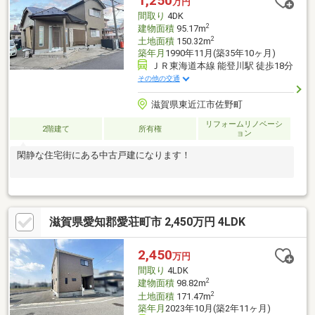
1,250
万円
間取り
4DK
2
建物面積
95.17m
2
土地面積
150.32m
築年月
1990年11月(築35年10ヶ月)
ＪＲ東海道本線 能登川駅 徒歩18分
その他の交通
滋賀県東近江市佐野町
リフォームリノベーシ
2階建て
所有権
ョン
閑静な住宅街にある中古戸建になります！
滋賀県愛知郡愛荘町市 2,450万円 4LDK
2,450
万円
間取り
4LDK
2
建物面積
98.82m
2
土地面積
171.47m
築年月
2023年10月(築2年11ヶ月)