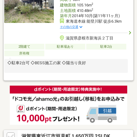
2
建物面積
105.16m
2
土地面積
410.48m
築年月
2014年10月(築11年11ヶ月)
東海道本線 能登川駅 徒歩6.3km
その他の交通
滋賀県彦根市新海浜２丁目
2階建て
駐車場あり
駐車2台
所有権
◇駐車2台可 ◇BESS施工の家 ◇陽当り良好
滋賀県東近江市垣見町 1,650万円 2SLDK