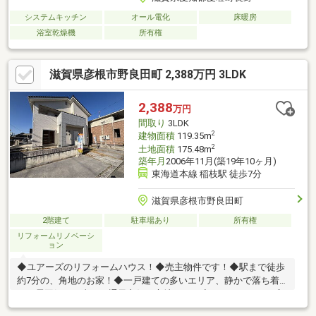
システムキッチン
オール電化
床暖房
浴室乾燥機
所有権
滋賀県彦根市野良田町 2,388万円 3LDK
2,388
万円
間取り
3LDK
2
建物面積
119.35m
2
土地面積
175.48m
築年月
2006年11月(築19年10ヶ月)
東海道本線 稲枝駅 徒歩7分
滋賀県彦根市野良田町
2階建て
駐車場あり
所有権
リフォームリノベーシ
ョン
◆ユアーズのリフォームハウス！◆売主物件です！◆駅まで徒歩
約7分の、角地のお家！◆一戸建ての多いエリア、静かで落ち着
いた雰囲気！日当り、通風良好の立地です！◆ゆったりとした広
さの一戸建て！