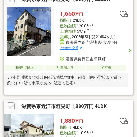
1,650
万円
間取り
2SLDK
2
建物面積
120.06m
2
土地面積
69.1m
築年月
2005年5月(築21年4ヶ月)
東海道本線 能登川駅 徒歩4分
その他の交通
滋賀県東近江市垣見町
3階建て以上
駐車場あり
所有権
JR能登川駅まで徒歩約4分の駅近物件！能登川南小学校まで徒歩
約3分！1階に車庫がある3階建て住宅♪
滋賀県東近江市垣見町 1,880万円 4LDK
1,880
万円
間取り
4LDK
2
建物面積
110.96m