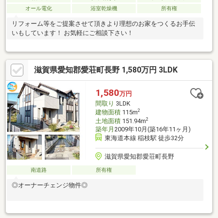
オール電化
浴室乾燥機
所有権
リフォーム等をご提案させて頂きより理想のお家をつくるお手伝
いもしています！ お気軽にご相談下さい！
滋賀県愛知郡愛荘町長野 1,580万円 3LDK
1,580
万円
間取り
3LDK
2
建物面積
115m
2
土地面積
151.94m
築年月
2009年10月(築16年11ヶ月)
東海道本線 稲枝駅 徒歩32分
滋賀県愛知郡愛荘町長野
南道路
所有権
◎オーナーチェンジ物件◎