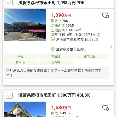
滋賀県彦根市金田町 1,098万円 7DK
1,098
万円
間取り
7DK
2
建物面積
159.5m
2
土地面積
1586.77m
築年月
1916年1月(築110年8ヶ月)
東海道本線 稲枝駅 徒歩25分
滋賀県彦根市金田町
平屋
南道路
駐車場あり
駐車3台
所有権
京町屋風の伝統的な古民家！リフォーム履歴多数！内装綺麗で
す！
滋賀県彦根市肥田町 1,580万円 4SLDK
1,580
万円
間取り
4SLDK