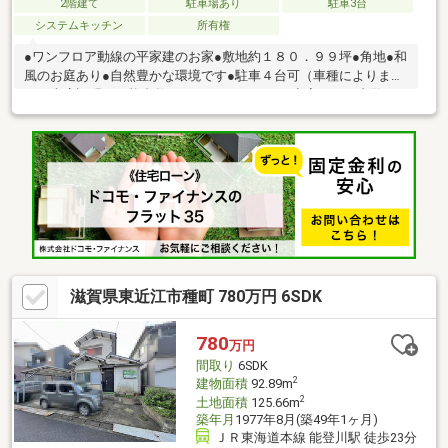
2階建て
駐車場あり
駐車3台
システムキッチン
所有権
●ワンフロア動線の平家建のお家●敷地約１８０．９９坪●角地●和
風のお庭あり●自然豊かな環境です●駐車４台可（車種によりま
す。車庫証明の可能台数ではありません。）●空家につき内覧お
気軽にお問合せ下さいませ※宅内下水道引込み有り（※現況汲み取
り）※別途建物あり/【母屋】木造瓦葺２階建、延床１５１．６２
平米※再建築時セットバック要す（約２３．９７平米）※告知事項
あり※カースペース横約5ｍ×縦約8ｍ。※家具・調度品は売買対象
に含まれません
滋賀県東近江市種町 780万円 6SDK
780
万円
間取り
6SDK
2
建物面積
92.89m
2
土地面積
125.66m
築年月
1977年8月(築49年1ヶ月)
ＪＲ東海道本線 能登川駅 徒歩23分