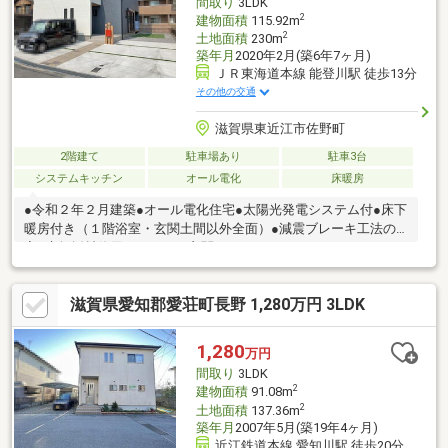
間取り
3LDK
2
建物面積
115.92m
2
土地面積
230m
築年月
2020年2月(築6年7ヶ月)
ＪＲ東海道本線 能登川駅 徒歩13分
その他の交通
滋賀県東近江市佐野町
2階建て
駐車場あり
駐車3台
システムキッチン
オール電化
床暖房
●令和２年２月建築●オール電化住宅●太陽光発電システム付●床下
暖房付き（１階浴室・玄関土間以外全面）●減震ブレーキ工法の
家●床無垢材使用（ＬＤＫ、玄関ホール）●アイランドキッチン●
ランドリールーム有り●テラス有り●駐車３台可（車種による）●
フレンドマートスマート 歩３分●ウエルシア 歩５分●ドラッグ
滋賀県愛知郡愛荘町長野 1,280万円 3LDK
ユタカ 歩６分■第一種換気システム■Low-E ダブルガラス樹脂サ
ッシ（全居室）■全居室照明・カーテン付き■エコキュート370Ｌ※
駐車台数は車種による※家具・調度品は売買対象に含まれません
1,280
万円
間取り
3LDK
2
建物面積
91.08m
2
土地面積
137.36m
築年月
2007年5月(築19年4ヶ月)
近江鉄道本線 愛知川駅 徒歩20分