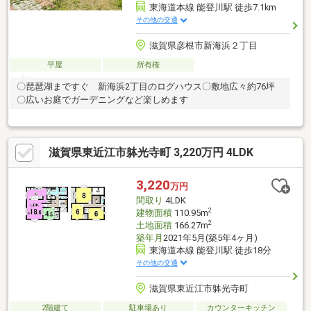
東海道本線 能登川駅 徒歩7.1km
その他の交通
滋賀県彦根市新海浜２丁目
平屋
所有権
〇琵琶湖まですぐ 新海浜2丁目のログハウス〇敷地広々約76坪
〇広いお庭でガーデニングなど楽しめます
滋賀県東近江市躰光寺町 3,220万円 4LDK
3,220
万円
間取り
4LDK
2
建物面積
110.95m
2
土地面積
166.27m
築年月
2021年5月(築5年4ヶ月)
東海道本線 能登川駅 徒歩18分
その他の交通
滋賀県東近江市躰光寺町
2階建て
駐車場あり
カウンターキッチン