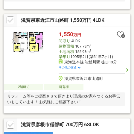
滋賀県東近江市山路町 1,550万円 4LDK
1,550
万円
間取り
4LDK
2
建物面積
107.73m
2
土地面積
155.93m
築年月
1995年2月(築31年7ヶ月)
東海道本線 能登川駅 徒歩13分
その他の交通
滋賀県東近江市山路町
2階建て
所有権
リフォーム等をご提案させて頂きより理想のお家をつくるお手伝
いもしています！ お気軽にご相談下さい！
滋賀県彦根市稲部町 700万円 6SLDK