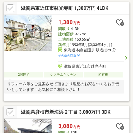
滋賀県東近江市躰光寺町 1,380万円 4LDK
1,380
万円
間取り
4LDK
2
建物面積
97.2m
2
土地面積
150.66m
築年月
1993年5月(築33年4ヶ月)
東海道本線 能登川駅 徒歩20分
その他の交通
滋賀県東近江市躰光寺町
2階建て
システムキッチン
所有権
リフォーム等をご提案させて頂きより理想のお家をつくるお手伝
いもしています！お気軽にご相談下さい！
滋賀県彦根市新海浜２丁目 3,080万円 3DK
3,080
万円
間取り
3DK