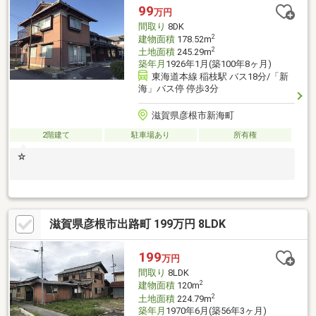
99
万円
間取り
8DK
2
建物面積
178.52m
2
土地面積
245.29m
築年月
1926年1月(築100年8ヶ月)
東海道本線 稲枝駅 バス18分/「新
海」バス停 停歩3分
滋賀県彦根市新海町
2階建て
駐車場あり
所有権
☆
滋賀県彦根市出路町 199万円 8LDK
199
万円
間取り
8LDK
2
建物面積
120m
2
土地面積
224.79m
築年月
1970年6月(築56年3ヶ月)