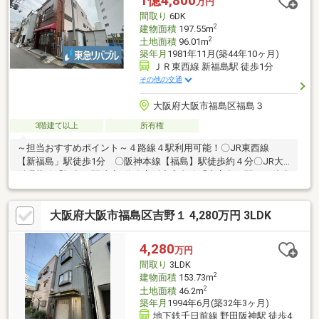
1億4,800
万円
り、ご高齢の方の移動もしやすくなっておりご家族みなさんが安
間取り
6DK
心してお住まいいただけます☆
2
建物面積
197.55m
2
土地面積
96.01m
築年月
1981年11月(築44年10ヶ月)
ＪＲ東西線 新福島駅 徒歩1分
その他の交通
大阪府大阪市福島区福島３
3階建て以上
所有権
～担当おすすめポイント～４路線４駅利用可能！〇JR東西線
【新福島」駅徒歩1分 〇阪神本線【福島】駅徒歩約４分〇JR大
阪環状線「福島」駅徒歩6分〇京阪中之島線「中之島」駅まで徒歩
8分〇建物延べ床面積197.55m2(約59.75坪) の6DKK 〇土地面
積約96.61m2(約29.22坪)〇店舗兼居宅及び事業用など多岐にわた
大阪府大阪市福島区吉野１ 4,280万円 3LDK
って検討可能。〇詳細資料や現地ご内覧などはお気軽にお申し付
けくださいませ。担当入江直通は070-1799-8436(一般個人様専用
ダイヤル)
4,280
万円
間取り
3LDK
2
建物面積
153.73m
2
土地面積
46.2m
築年月
1994年6月(築32年3ヶ月)
地下鉄千日前線 野田阪神駅 徒歩4