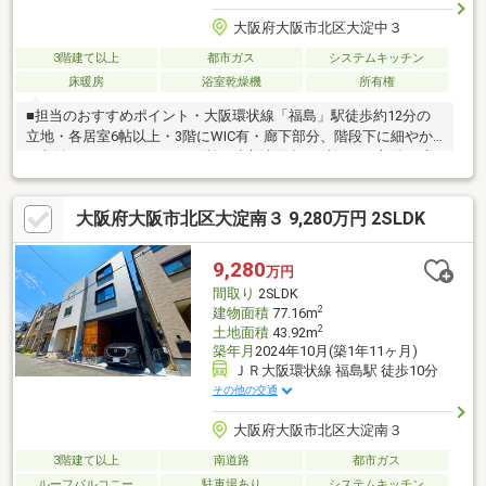
大阪府大阪市北区大淀中３
3階建て以上
都市ガス
システムキッチン
床暖房
浴室乾燥機
所有権
■担当のおすすめポイント・大阪環状線「福島」駅徒歩約12分の
立地・各居室6帖以上・3階にWIC有・廊下部分、階段下に細やか
な収納スペース・トイレ2カ所・独立洗面台2カ所・LDK部分に床
暖房有・キッチンはIH対応・隣家の目線が気にならないバルコニ
ー■■スムストック認定物件の「３つの特長」■■・新耐震基準レベ
大阪府大阪市北区大淀南３ 9,280万円 2SLDK
ルの耐震性を保持しています。・50年以上のメンテナンスプログ
ラムにより、お住まいを長期にわたり守り続けています。・新築
時から実施した「点検・補修」の住宅履歴が保管されています。
9,280
万円
間取り
2SLDK
2
建物面積
77.16m
2
土地面積
43.92m
築年月
2024年10月(築1年11ヶ月)
ＪＲ大阪環状線 福島駅 徒歩10分
その他の交通
大阪府大阪市北区大淀南３
3階建て以上
南道路
都市ガス
ルーフバルコニー
駐車場あり
システムキッチン