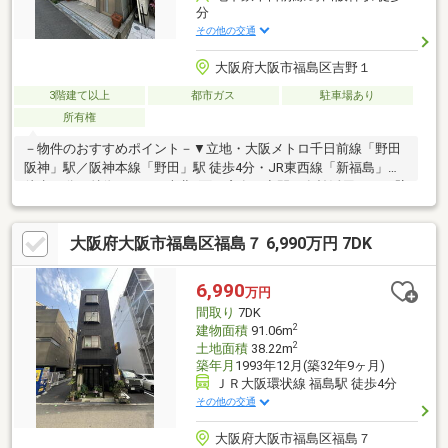
分
その他の交通
大阪府大阪市福島区吉野１
3階建て以上
都市ガス
駐車場あり
所有権
－物件のおすすめポイント－▼立地・大阪メトロ千日前線「野田
阪神」駅／阪神本線「野田」駅 徒歩4分・JR東西線「新福島」駅
徒歩10分▼特徴・LDKは南北2面に窓有・空間を有効活用できる壁
付キッチンを採用・4階和室に面するバルコニーを設置・1階・3
階にトイレを配置、気兼ねなく利用可能・屋根裏収納の他、随所
大阪府大阪市福島区福島７ 6,990万円 7DK
に収納スペース有▼周辺環境・スーパー「三杉屋福島店」徒歩5分
(約330m)※建物面積に車庫面積を含む※容積率は前面道路幅員によ
り240％に制限■ ご希望の住まい探しをお手伝いします
6,990
万円
━━━━━・・・物件の詳細・ご相談はお気軽にお問い合わせく
間取り
7DK
ださい。
2
建物面積
91.06m
2
土地面積
38.22m
築年月
1993年12月(築32年9ヶ月)
ＪＲ大阪環状線 福島駅 徒歩4分
その他の交通
大阪府大阪市福島区福島７