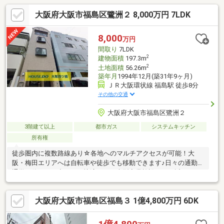
大阪府大阪市福島区鷺洲２ 8,000万円 7LDK
8,000
万円
間取り
7LDK
2
建物面積
197.3m
2
土地面積
56.26m
築年月
1994年12月(築31年9ヶ月)
ＪＲ大阪環状線 福島駅 徒歩8分
その他の交通
大阪府大阪市福島区鷺洲２
3階建て以上
都市ガス
システムキッチン
所有権
徒歩圏内に複数路線あり☆各地へのマルチアクセスが可能！大
阪・梅田エリアへは自転車や徒歩でも移動できます♪日々の通勤・
通学や休日のお出かけも快適です！大型商業施設がすぐ近くにあ
り、スーパーやドラッグストア、飲食店が充実◎保育園、小学校
も徒歩圏にあり子育て世帯にもおすすめです。都会の利便性をフ
大阪府大阪市福島区福島３ 1億4,800万円 6DK
ルに享受しながら、落ち着いた下町の空気も残る住宅地☆ゆとり
ある7LDK♪二世帯住宅、ワークスペース、趣味の部屋などあらゆ
るライフスタイルにフィットします。室内はエレベーターもあ