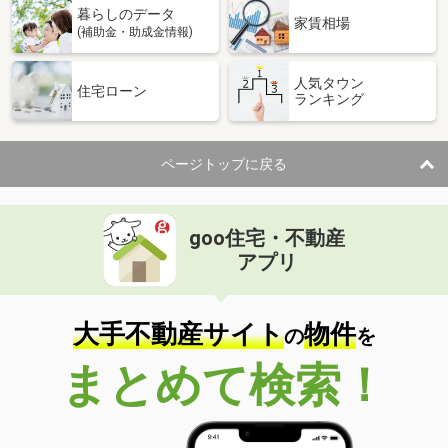
暮らしのデータ
家賃相場
(補助金・助成金情報)
人気タウン
住宅ローン
ランキング
ページトップに戻る
goo住宅・不動産
アプリ
大手不動産サイト
物件
の
を
まとめて検索！