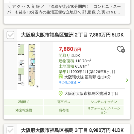
＼ ア ク セ ス 良 好 ／ 4沿線が徒歩10分圏内！ コンビニ・スー
パーも徒歩10分圏内の生活至便な立地◎＼ 部 屋 数 充 実 の 9 D K
／ 民泊や社宅などにも活用可！ 1階は住居部分と独立！テナン
トとしても◎＼ 開 放 感 の あ る 立 地 ／ 南東側道路幅員 13.5
ｍ！ 視認性を活かし店舗や事務所利用に◎ 4 W A Y A C C E S S ■
大阪府大阪市福島区鷺洲２丁目 7,880万円 5LDK
ＪＲ東西線「新福島」駅………………徒歩6分■ 大阪メトロ千日前線
「野田阪神」駅…徒歩7分■ 阪神本線「野田」駅……………………徒歩7
分■ ＪＲ大阪環状線「福島」駅……………徒歩10分
7,880
万円
間取り
5LDK
2
建物面積
118.78m
2
土地面積
65.81m
築年月
1900年1月(築126年8ヶ月)
大阪環状線 福島駅 徒歩6分
その他の交通
大阪府大阪市福島区鷺洲２丁目
2階建て
都市ガス
システムキッチン
リフォームリノベーシ
浴室乾燥機
所有権
ョン
大阪府大阪市福島区福島３丁目 8,980万円 4LDK