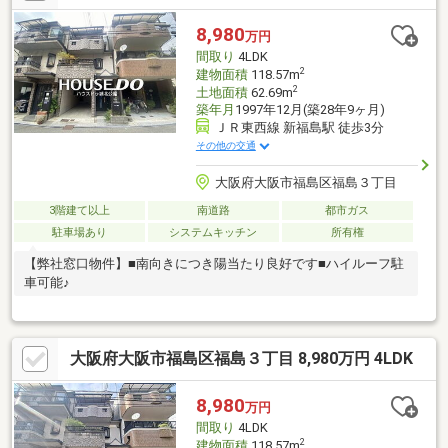
8,980
万円
間取り
4LDK
2
建物面積
118.57m
2
土地面積
62.69m
築年月
1997年12月(築28年9ヶ月)
ＪＲ東西線 新福島駅 徒歩3分
その他の交通
大阪府大阪市福島区福島３丁目
3階建て以上
南道路
都市ガス
駐車場あり
システムキッチン
所有権
【弊社窓口物件】■南向きにつき陽当たり良好です■ハイルーフ駐
車可能♪
大阪府大阪市福島区福島３丁目 8,980万円 4LDK
8,980
万円
間取り
4LDK
2
建物面積
118.57m