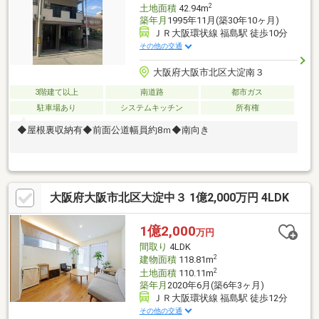
2
土地面積
42.94m
築年月
1995年11月(築30年10ヶ月)
ＪＲ大阪環状線 福島駅 徒歩10分
その他の交通
大阪府大阪市北区大淀南３
3階建て以上
南道路
都市ガス
駐車場あり
システムキッチン
所有権
◆屋根裏収納有◆前面公道幅員約8ｍ◆南向き
大阪府大阪市北区大淀中３ 1億2,000万円 4LDK
1億2,000
万円
間取り
4LDK
2
建物面積
118.81m
2
土地面積
110.11m
築年月
2020年6月(築6年3ヶ月)
ＪＲ大阪環状線 福島駅 徒歩12分
その他の交通