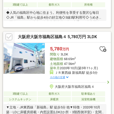
3階建て以上
都市ガス
所有権
◆人気の福島区中心地に住まう。利便性を享受する贅沢な毎日
◇JR「福島」駅から徒歩4分の好立地◇3線3駅利用可◇うめきた
再開発エリアまで徒歩27分◇商業地域に建つ貴重な戸建◇周辺に
は飲食店やスーパー等も豊富な立地◇信号を通過しない安全ルー
トで通学可能な上福島小学校まで徒歩3分
大阪府大阪市福島区福島４ 5,780万円 3LDK
5,780
万円
間取り
3LDK
2
建物面積
68.65m
2
土地面積
47.56m
築年月
2020年10月(築5年11ヶ月)
ＪＲ東西線 新福島駅 徒歩5分
その他の交通
大阪府大阪市福島区福島４
3階建て以上
都市ガス
駐車場あり
システムキッチン
床暖房
浴室乾燥機
▼立地・JR東西線「新福島」駅 徒歩5分 他▼特徴・2020年10月
築・LDに床暖房搭載・内窓設置(LDK2か所・3階西側洋室)・玄関