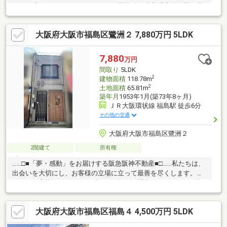
タッチ式カードキー・ミストサウナ機能付き浴室暖房乾燥機▼周
辺環境・MISUGIYA+福島店 徒歩3分(約220m)・大阪市立福島小学
校 徒歩4分(約310m)※土地面積は公簿面積84.70平米を土地面積
大阪府大阪市福島区鷺洲２ 7,880万円 5LDK
47.56平米と他私道面積約37.14平米に机上で分筆した概算値※容積
率は前面道路幅員により240%に制限
7,880
万円
間取り
5LDK
2
建物面積
118.78m
2
土地面積
65.81m
築年月
1953年1月(築73年8ヶ月)
ＪＲ大阪環状線 福島駅 徒歩6分
その他の交通
大阪府大阪市福島区鷺洲２
2階建て
所有権
……□■「夢・感動」をお届けする阪急阪神不動産■□……私たちは、
出会いを大切にし、お客様の立場に立って最善を尽くします。す
べてはお客様のために。まずはお気軽にお問合せください！□改
築済・2025年3月 １階 間取り変更等住居改築工事・2024年5
月 2階 間取り変更等住居改築工事□2駅利用可！・大阪環状線
大阪府大阪市福島区福島４ 4,500万円 5LDK
「福島」駅 徒歩約6分・JR東西線「新福島」駅 徒歩約9分□多
用途に使える物件です♪ 2世帯住宅、住みながら片方を賃貸経