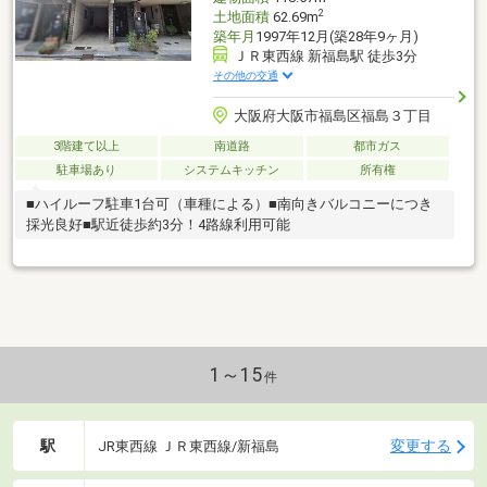
2
土地面積
62.69m
築年月
1997年12月(築28年9ヶ月)
ＪＲ東西線 新福島駅 徒歩3分
その他の交通
大阪府大阪市福島区福島３丁目
3階建て以上
南道路
都市ガス
駐車場あり
システムキッチン
所有権
■ハイルーフ駐車1台可（車種による）■南向きバルコニーにつき
採光良好■駅近徒歩約3分！4路線利用可能
1～15
件
駅
変更する
JR東西線 ＪＲ東西線/新福島