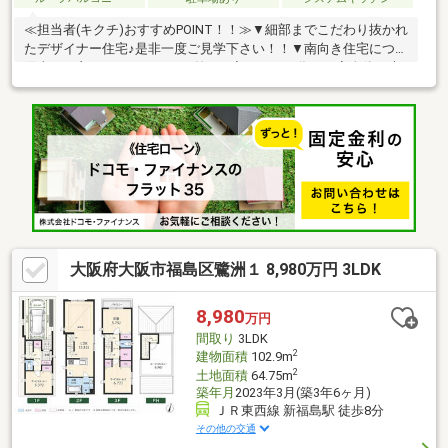
≪担当者(キクチ)おすすめPOINT！！≫▼細部までこだわり抜かれ
たデザイナー住宅♪是非一度ご見学下さい！！▼南向き住宅につき
陽当りが良く、たっぷりと日差しが入ってくる為、お家全体が大
変明るいです。▼リモートや在宅に便利な書斎付き！！主寝室に
はデスクも完備でお化粧などにも利用可能です。▼複合施設と都
市公園が融合された『グラングリーン大阪』まで徒歩圏内の立地
です。▼前面道路は8メートル。車の出し入れもスムーズに行えま
す。▼開放的なルーフバルコニー付き。風通しも良く大変気持ち
の良い空間です。▼カップポートやテレビ台などが備え付けにつ
きお家全体が統一されたデザインとなります。
大阪府大阪市福島区鷺洲１ 8,980万円 3LDK
8,980
万円
間取り
3LDK
2
建物面積
102.9m
2
土地面積
64.75m
築年月
2023年3月(築3年6ヶ月)
ＪＲ東西線 新福島駅 徒歩8分
その他の交通