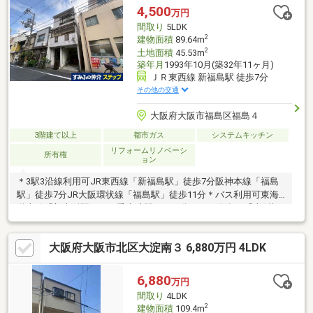
営、民泊等でご検討いただけます♪□少しでも気になられましたら
4,500
万円
お気軽にお問合せください。
間取り
5LDK
2
建物面積
89.64m
2
土地面積
45.53m
築年月
1993年10月(築32年11ヶ月)
ＪＲ東西線 新福島駅 徒歩7分
その他の交通
大阪府大阪市福島区福島４
3階建て以上
都市ガス
システムキッチン
リフォームリノベーシ
所有権
ョン
＊3駅3沿線利用可JR東西線「新福島駅」徒歩7分阪神本線「福島
駅」徒歩7分JR大阪環状線「福島駅」徒歩11分＊バス利用可東海
道本線「新大阪駅」バス乗車時間：２９分 バス停名：「大阪福
島郵便局」（バス停徒歩４分） ＊土地面積45.53㎡（13.77坪）
＊建物面積89.64㎡（27.11坪）＊間取り5LDK＊1993年10月建築＊
大阪府大阪市北区大淀南３ 6,880万円 4LDK
食器洗乾燥機・追焚有＊トイレ2箇所有＊前面道路幅員約5.4ｍ＊
閑静な住宅街＊インナーガレージ有（車種による）■2014年2月リ
フォーム箇所キッチン新調（食器洗乾燥機付）・ユニットバス新
6,880
万円
調・追焚機能付給湯器新調・トイレ新調と移設・床下防蟻処理・
間取り
4LDK
畳表替・襖張替・全室クロス張替・CF張替
2
建物面積
109.4m