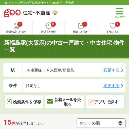
NTTグループ運営の不動産総合サイト goo住宅・不動産
1
0
0
0
最近検索した条件
最近見た物件
保存した条件
お気に入り
新福島駅(大阪府)の中古一戸建て・中古住宅 物件
一覧
駅
変更する
JR東西線 ＪＲ東西線/新福島
条件
変更する
指定なし
新着メールを受
検索条件を保存
アプリで探す
取る
15
件
が該当しました。