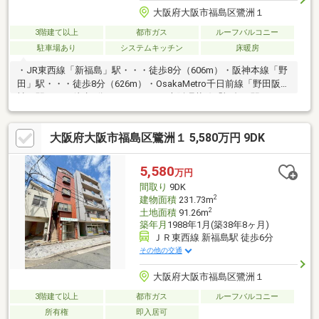
大阪府大阪市福島区鷺洲１
3階建て以上
都市ガス
ルーフバルコニー
駐車場あり
システムキッチン
床暖房
・JR東西線「新福島」駅・・・徒歩8分（606m）・阪神本線「野
田」駅・・・徒歩8分（626m）・OsakaMetro千日前線「野田阪
神」駅・・・徒歩9分（653m）・JR大阪環状線「福島」駅・・・
徒歩9分（694m）関西スーパー福島店まで約55m鷺洲中公園まで
約65m
大阪府大阪市福島区鷺洲１ 5,580万円 9DK
5,580
万円
間取り
9DK
2
建物面積
231.73m
2
土地面積
91.26m
築年月
1988年1月(築38年8ヶ月)
ＪＲ東西線 新福島駅 徒歩6分
その他の交通
大阪府大阪市福島区鷺洲１
3階建て以上
都市ガス
ルーフバルコニー
所有権
即入居可