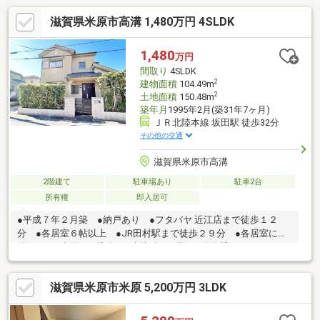
オーブン付バスルーム：TOTO「シンラ」アイソレーションタン
滋賀県米原市高溝 1,480万円 4SLDK
ク有・各所にハニカムブラインド採用ライフライン：上水に加え
井戸水も利用可能【周辺環境】徒歩すぐにコンビニ・車で6分100
均内蔵スーパー有車で約15・30分イオン・コストコ有徒歩すぐに
1,480
万円
内科、小児科、皮膚科、整形外科の総合病院冬には車で30分の奥
間取り
4SLDK
伊吹でウインタースポーツを
2
建物面積
104.49m
2
土地面積
150.48m
築年月
1995年2月(築31年7ヶ月)
ＪＲ北陸本線 坂田駅 徒歩32分
その他の交通
滋賀県米原市高溝
2階建て
駐車場あり
駐車2台
所有権
即入居可
●平成７年２月築 ●納戸あり ●フタバヤ 近江店まで徒歩１２
分 ●各居室６帖以上 ●JR田村駅まで徒歩２９分 ●各居室に収
納あり■下水道：引込有 ※未接続 ※現況、浄化槽 ■カースペー
ス２台分有り(約５．０m×約５．０m)（車種によります。車庫証
明の可能台数ではありません。）～設備～プロパンガス、公営水
滋賀県米原市米原 5,200万円 3LDK
道、汚水-個別浄化槽、雑排水-個別浄化槽～近隣施設～・米原市
坂田小学校まで約１３００ｍフタバヤ 近江店まで約９５０ｍ