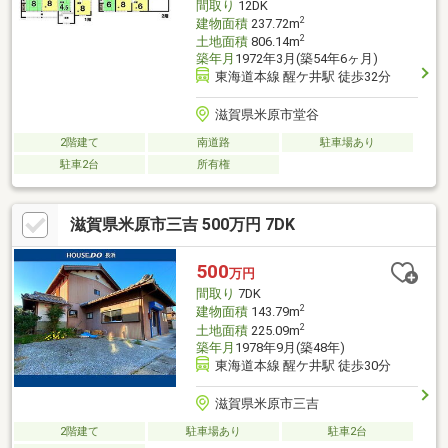
間取り
12DK
2
建物面積
237.72m
2
土地面積
806.14m
築年月
1972年3月(築54年6ヶ月)
東海道本線 醒ケ井駅 徒歩32分
滋賀県米原市堂谷
2階建て
南道路
駐車場あり
駐車2台
所有権
滋賀県米原市三吉 500万円 7DK
500
万円
間取り
7DK
2
建物面積
143.79m
2
土地面積
225.09m
築年月
1978年9月(築48年)
東海道本線 醒ケ井駅 徒歩30分
滋賀県米原市三吉
2階建て
駐車場あり
駐車2台