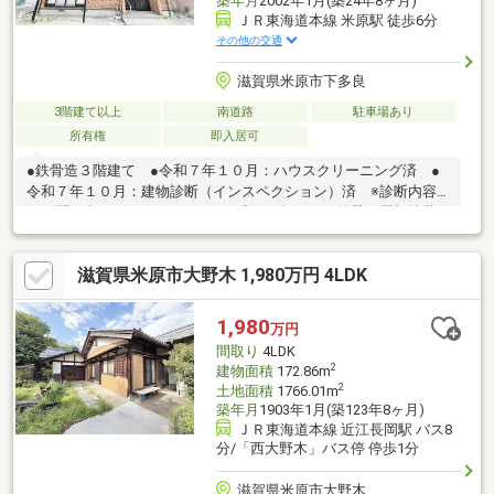
築年月
2002年1月(築24年8ヶ月)
ＪＲ東海道本線 米原駅 徒歩6分
その他の交通
滋賀県米原市下多良
3階建て以上
南道路
駐車場あり
所有権
即入居可
●鉄骨造３階建て ●令和７年１０月：ハウスクリーニング済 ●
令和７年１０月：建物診断（インスペクション）済 ※診断内容
はお問い合わせください。 ●平成２７年８月：外壁・屋根塗装
済 ●ホームエレベーターあり ●JR米原駅（新幹線停車駅）まで
徒歩６分 ●南西角地 イメージ■駐車１台可能（駐車台数は車種
滋賀県米原市大野木 1,980万円 4LDK
による。） ■令和７年１０月に建物診断（インスペクション）
済 ※診断内容はお問い合わせください。 ■敷地北側に水路あ
り ■設備：電気、公営水道、汚水-本下水、雑排水-本下水、個別
1,980
万円
ＰＧ、温水洗浄便座、トイレ２ヶ所、ＩＨクッキングヒータ、シ
間取り
4LDK
ステムキッチン、床下収納、エアコン
2
建物面積
172.86m
2
土地面積
1766.01m
築年月
1903年1月(築123年8ヶ月)
ＪＲ東海道本線 近江長岡駅 バス8
分/「西大野木」バス停 停歩1分
滋賀県米原市大野木