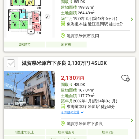
間取り
8SLDK
2
建物面積
199.83m
2
土地面積
264.48m
築年月
1978年3月(築48年6ヶ月)
東海道本線 近江長岡駅 徒歩2分
滋賀県米原市長岡
2階建て
所有権
滋賀県米原市下多良 2,130万円 4SLDK
2,130
万円
間取り
4SLDK
2
建物面積
167.04m
2
土地面積
117.79m
築年月
2002年1月(築24年8ヶ月)
東海道本線 米原駅 徒歩5分
その他の交通
滋賀県米原市下多良
3階建て以上
駐車場あり
駐車2台