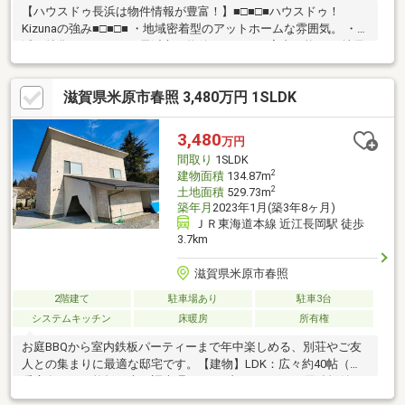
【ハウスドゥ長浜は物件情報が豊富！】■□■□■ハウスドゥ！
Kizunaの強み■□■□■ ・地域密着型のアットホームな雰囲気。 ・長
浜に特化しているので長浜市の物件はすぐにご案内可能。 ・地元
の事をどこよりもよく知るからこそ豊富な情報提供を出来る自信
があります。 ・社員の店舗移動もないので売主様の大事な資産を
滋賀県米原市春照 3,480万円 1SLDK
親身になって、 査定から販売までサポートさせて頂きます。
◆◆◆お気軽にお問合わせください。TEL：0749-63-3456◆◆◆
3,480
万円
間取り
1SLDK
2
建物面積
134.87m
2
土地面積
529.73m
築年月
2023年1月(築3年8ヶ月)
ＪＲ東海道本線 近江長岡駅 徒歩
3.7km
滋賀県米原市春照
2階建て
駐車場あり
駐車3台
システムキッチン
床暖房
所有権
お庭BBQから室内鉄板パーティーまで年中楽しめる、別荘やご友
人との集まりに最適な邸宅です。【建物】LDK：広々約40帖（床
暖房有）、一枚板の木目調大理石テーブルにはグリル用鉄板付リ
ビング床・玄関床・壁にヨーロッパ産大理石キッチン：食洗機・