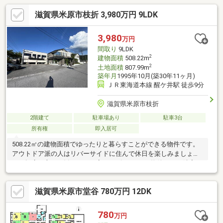
滋賀県米原市枝折 3,980万円 9LDK
3,980
万円
間取り
9LDK
2
建物面積
508.22m
2
土地面積
807.99m
築年月
1995年10月(築30年11ヶ月)
ＪＲ東海道本線 醒ケ井駅 徒歩9分
滋賀県米原市枝折
2階建て
駐車場あり
駐車3台
所有権
即入居可
508.22㎡の建物面積でゆったりと暮らすことができる物件です。
アウトドア派の人はリバーサイドに住んで休日を楽しみましょ
う。幅広い方にお勧めしたい高ニーズな9LDKの物件です。隣家と
の距離も十分にあります。駅から徒歩9分圏内に立地しています。
ファミリーに好評。経済的にもうれしい中古の戸建て物件です。
滋賀県米原市堂谷 780万円 12DK
すぐに入居できるので、お急ぎの方も安心してお問い合わせくだ
さい。
780
万円