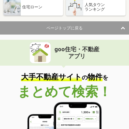
人気タウン
住宅ローン
ランキング
ページトップに戻る
goo住宅・不動産
アプリ
大手不動産サイト
物件
の
を
まとめて検索！