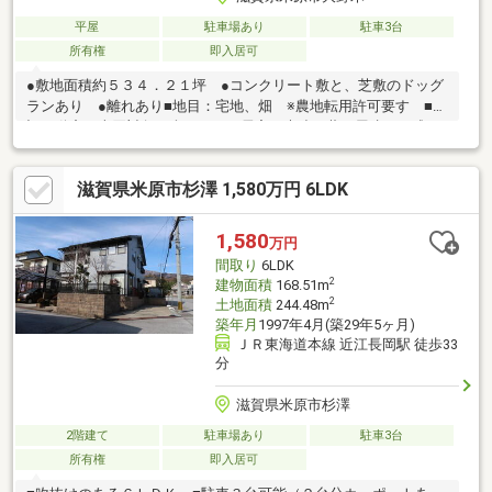
平屋
駐車場あり
駐車3台
所有権
即入居可
●敷地面積約５３４．２１坪 ●コンクリート敷と、芝敷のドッグ
ランあり ●離れあり■地目：宅地、畑 ※農地転用許可要す ■下
記不動産も売買対象に含みます／居宅 木造瓦葺平屋建 平成７
年１０月築 ５６．４㎡ ■築年月は固定資産税課税証明書によ
るものです（明治３６年月不詳） ■上記建物築年月日は明治３
滋賀県米原市杉澤 1,580万円 6LDK
６年１月と表示がありますが、記録は明治３６年月日不詳新築の
表示となっております。■駐車８台可能（駐車台数は車種によ
る。）■その他制限／特定用途制限地域：田園集落地区
1,580
万円
間取り
6LDK
2
建物面積
168.51m
2
土地面積
244.48m
築年月
1997年4月(築29年5ヶ月)
ＪＲ東海道本線 近江長岡駅 徒歩33
分
滋賀県米原市杉澤
2階建て
駐車場あり
駐車3台
所有権
即入居可