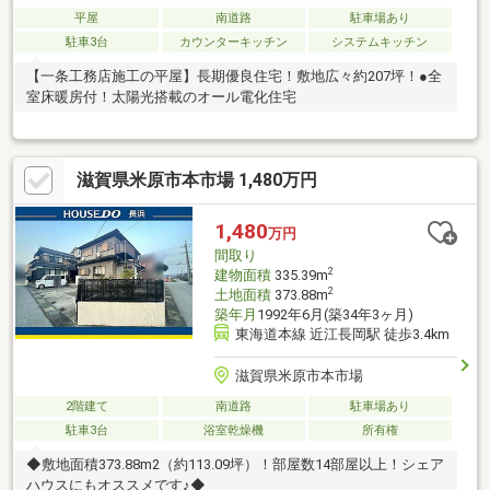
平屋
南道路
駐車場あり
駐車3台
カウンターキッチン
システムキッチン
【一条工務店施工の平屋】長期優良住宅！敷地広々約207坪！●全
室床暖房付！太陽光搭載のオール電化住宅
滋賀県米原市本市場 1,480万円
1,480
万円
間取り
2
建物面積
335.39m
2
土地面積
373.88m
築年月
1992年6月(築34年3ヶ月)
東海道本線 近江長岡駅 徒歩3.4km
滋賀県米原市本市場
2階建て
南道路
駐車場あり
駐車3台
浴室乾燥機
所有権
◆敷地面積373.88m2（約113.09坪）！部屋数14部屋以上！シェア
ハウスにもオススメです♪◆