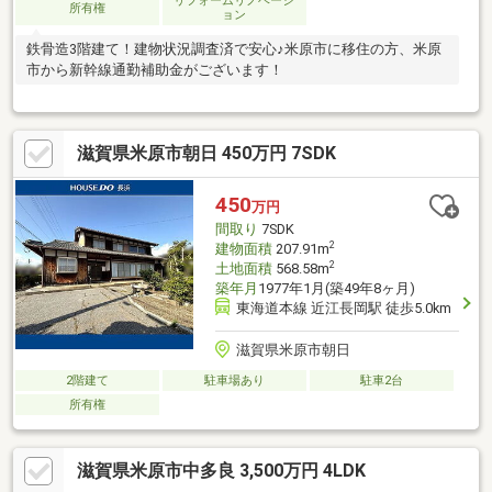
リフォームリノベーシ
所有権
ョン
鉄骨造3階建て！建物状況調査済で安心♪米原市に移住の方、米原
市から新幹線通勤補助金がございます！
滋賀県米原市朝日 450万円 7SDK
450
万円
間取り
7SDK
2
建物面積
207.91m
2
土地面積
568.58m
築年月
1977年1月(築49年8ヶ月)
東海道本線 近江長岡駅 徒歩5.0km
滋賀県米原市朝日
2階建て
駐車場あり
駐車2台
所有権
滋賀県米原市中多良 3,500万円 4LDK