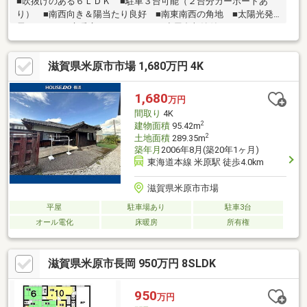
■吹抜けのある６ＬＤＫ ■駐車３台可能（２台分カーポートあ
り） ■南西向き＆陽当たり良好 ■南東南西の角地 ■太陽光発
電システム・床暖房あり ■ロフト＆小屋裏収納付き
滋賀県米原市市場 1,680万円 4K
1,680
万円
間取り
4K
2
建物面積
95.42m
2
土地面積
289.35m
築年月
2006年8月(築20年1ヶ月)
東海道本線 米原駅 徒歩4.0km
滋賀県米原市市場
平屋
駐車場あり
駐車3台
オール電化
床暖房
所有権
滋賀県米原市長岡 950万円 8SLDK
950
万円