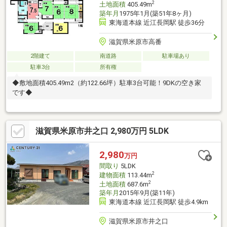
2
土地面積
405.49m
築年月
1975年1月(築51年8ヶ月)
東海道本線 近江長岡駅 徒歩36分
滋賀県米原市高番
2階建て
南道路
駐車場あり
駐車3台
所有権
◆敷地面積405.49m2（約122.66坪）駐車3台可能！9DKの空き家
です◆
滋賀県米原市井之口 2,980万円 5LDK
2,980
万円
間取り
5LDK
2
建物面積
113.44m
2
土地面積
687.6m
築年月
2015年9月(築11年)
東海道本線 近江長岡駅 徒歩4.9km
滋賀県米原市井之口