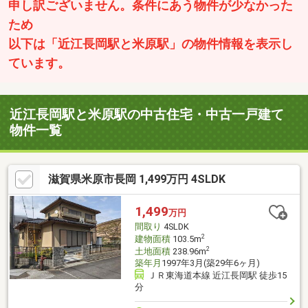
申し訳ございません。条件にあう物件が少なかった
ため
以下は「近江長岡駅と米原駅」の物件情報を表示し
ています。
近江長岡駅と米原駅の中古住宅・中古一戸建て
物件一覧
滋賀県米原市長岡 1,499万円 4SLDK
1,499
万円
間取り
4SLDK
2
建物面積
103.5m
2
土地面積
238.96m
築年月
1997年3月(築29年6ヶ月)
ＪＲ東海道本線 近江長岡駅 徒歩15
分