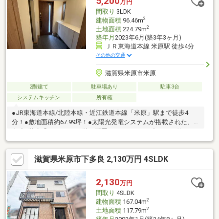
5,200
万円
間取り
3LDK
2
建物面積
96.46m
2
土地面積
224.79m
築年月
2023年6月(築3年3ヶ月)
ＪＲ東海道本線 米原駅 徒歩4分
その他の交通
滋賀県米原市米原
2階建て
駐車場あり
駐車3台
システムキッチン
所有権
●JR東海道本線/北陸本線・近江鉄道本線「米原」駅まで徒歩4
分！●敷地面積約67.99坪！●太陽光発電システムが搭載された、
木造2階建「3LDK」。●2階に配置されたLDKは、合わせて約16.6
帖の広さ。●リビングダイニング⇔キッチン⇔WIC⇔2階廊下で行
き来可能な、回遊性のある設計です。●洗面化粧台とトイレは、1
滋賀県米原市下多良 2,130万円 4SLDK
階、2階に有。●洋室③・1階、2階廊下に、WICを含む収納スペー
ス有。●玄関横に、外収納が備わっています。●カースペース4台
分付きです。●周辺環境・フレンドマート米原駅前店：徒歩10分
2,130
万円
(約800m)・滋賀銀行米原支店：徒歩3分(約240m)
間取り
4SLDK
2
建物面積
167.04m
2
土地面積
117.79m