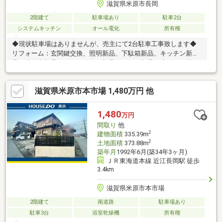
滋賀県米原市長岡
2階建て
駐車場あり
駐車2台
システムキッチン
オール電化
所有権
◆現状駐車場はありませんが、売主にて2台駐車工事致します◆
リフォーム：玄関鍵交換、照明新品、下駄箱新品、キッチン新
品、洗面台新品、ユニットバス新品、トイレ新品、床クロス貼
替、壁クロス貼替、天井クロス貼替、LDKエアコン新品設置、警
報器設置◆シロアリ駆除◆所有権移転に係る司法書士は売主指定
滋賀県米原市本市場 1,480万円 他
です
1,480
万円
間取り
他
2
建物面積
335.39m
2
土地面積
373.88m
築年月
1992年6月(築34年3ヶ月)
ＪＲ東海道本線 近江長岡駅 徒歩
3.4km
滋賀県米原市本市場
2階建て
南道路
駐車場あり
駐車3台
浴室乾燥機
所有権