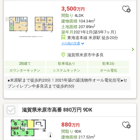
3,500
万円
間取り
4LDK
2
建物面積
104.34m
2
土地面積
207.89m
築年月
2021年2月(築5年7ヶ月)
東海道本線 米原駅 徒歩20分
その他の交通
滋賀県米原市中多良
2階建て
駐車場あり
駐車2台
カウンターキッチン
システムキッチン
オール電化
●米原駅まで徒歩約20分！2021年築の築浅物件オール電化住宅●セ
ブンイレブン中多良店まで徒歩約5分
滋賀県米原市高番 880万円 9DK
880
万円
間取り
9DK
2
建物面積
217.52m