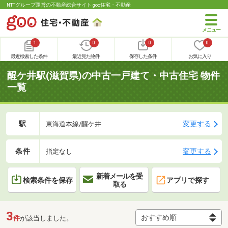
NTTグループ運営の不動産総合サイト goo住宅・不動産
1
0
0
0
最近検索した条件
最近見た物件
保存した条件
お気に入り
醒ケ井駅(滋賀県)の中古一戸建て・中古住宅 物件
一覧
駅
変更する
東海道本線/醒ケ井
条件
変更する
指定なし
新着メールを受
検索条件を保存
アプリで探す
取る
3
件
が該当しました。