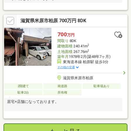
滋賀県米原市柏原 700万円 8DK
700
万円
間取り
8DK
2
建物面積
240.41m
2
土地面積
267.76m
築年月
1978年2月(築48年7ヶ月)
東海道本線 柏原駅 徒歩3分
その他の交通
滋賀県米原市柏原
2階建て
南道路
駐車場あり
駐車2台
所有権
居宅+店舗になっております。