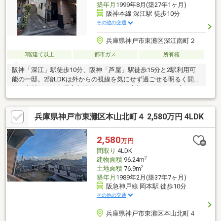
築年月
1999年8月(築27年1ヶ月)
阪神本線 深江駅 徒歩10分
その他の交通
兵庫県神戸市東灘区深江南町２
3階建て以上
都市ガス
所有権
阪神「深江」駅徒歩10分、阪神「芦屋」駅徒歩15分と2駅利用可
能の一邸。2階LDKは外からの視線を気にせず過ごせる明るく開放
的な空間です！全居室収納付の4LDKでご家族それぞれのプライベ
ート空間もしっかり確保◎-周辺施設-◇コープこうべコープミニ
深江南…徒歩3分◇ファミリーマート深江本町1丁目店…徒歩約7分
兵庫県神戸市東灘区本山北町４ 2,580万円 4LDK
◇東灘小学校…徒歩11分弊社は不動産の購入や売却だけでなく、
リフォーム事業も専門としております！ご購入の際は一度ご相談
ください！≫ネット予約なら24時間いつでも受付中 ≫見学予約
2,580
万円
はボタンをＣＬＩＣＫ
間取り
4LDK
2
建物面積
96.24m
2
土地面積
76.9m
築年月
1989年2月(築37年7ヶ月)
阪急神戸線 岡本駅 徒歩10分
その他の交通
兵庫県神戸市東灘区本山北町４