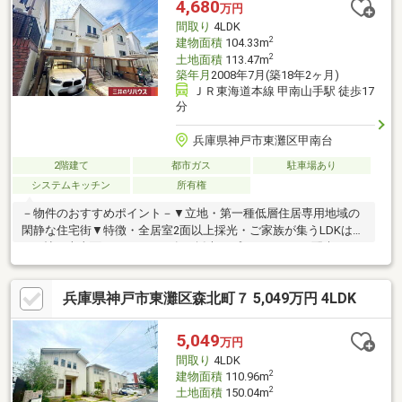
4,680
万円
〇本山第三小学校・・・徒歩17分〇本山中学校・・・徒歩33分
間取り
4LDK
2
建物面積
104.33m
2
土地面積
113.47m
築年月
2008年7月(築18年2ヶ月)
ＪＲ東海道本線 甲南山手駅 徒歩17
分
兵庫県神戸市東灘区甲南台
2階建て
都市ガス
駐車場あり
システムキッチン
所有権
－物件のおすすめポイント－▼立地・第一種低層住居専用地域の
閑静な住宅街▼特徴・全居室2面以上採光・ご家族が集うLDKは約
19.2帖、南東面にバルコニー有・採光・プライバシーに配慮され
た2階リビング設計・リビングから市内を見渡す眺望有(天候によ
る)・お料理に集中しやすい壁付けキッチン、勝手口有・各洋室・
兵庫県神戸市東灘区森北町７ 5,049万円 4LDK
和室に収納スペースを確保・各階にトイレがあり、来客時も気兼
ねなく利用可能・駐車スペース有(車種による)・室内丁寧にお使
いです▼設備・エコキュート■ ご希望の住まい探しをお手伝いし
5,049
万円
ます ━━━━━・・・物件の詳細・ご相談はお気軽にお問い合わ
間取り
4LDK
せください。
2
建物面積
110.96m
2
土地面積
150.04m