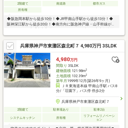
2階建て
南道路
都市ガス
所有権
◆阪急岡本駅から徒歩10分！◆JR甲南山手駅から徒歩13分！◆
阪神深江駅から徒歩20分！◆南方向に阪急神戸線・山手幹線が走
っています！◇「本山北町4丁目」にある一戸建て！◇◇敷地面
積は約23坪！◇車庫あり（車種による）◇延床面積は96.24平米
の4LDK（車庫面積含む）！◇玄関は2階部分、北側に位置しま
兵庫県神戸市東灘区森北町７ 4,980万円 3SLDK
す！◇水廻りは1階部分に集約！◇各階にトイレがあります！◇
全室2面採光で風通し良好！◇リフォームプランのご提案もさせ
ていただきます♪◇お気軽にお問い合わせください♪
4,980
万円
間取り
3SLDK
2
建物面積
121.98m
2
土地面積
132.39m
築年月
1999年12月(築26年9ヶ月)
ＪＲ東海道本線 甲南山手駅 バス8
分/「荘園下」バス停 停歩2分
兵庫県神戸市東灘区森北町７
2階建て
駐車場あり
駐車2台
リフォームリノベーシ
システムキッチン
所有権
ョン