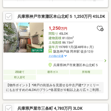
ング・洗面所・トイレＣＦ・全室クロス≪その他≫下駄箱設置、
畳新調、車庫の柱補強、屋根の補修、ベランダ防水【おすすめポ
イント】■阪急「岡本」駅徒歩１１分、ＪＲ「甲南山手」駅徒歩
兵庫県神戸市東灘区本山北町５ 1,250万円 4SLDK
１３分■お庭には灯籠があり、日本庭園のような趣がございます■
駐車１台可（（全幅3180ｍｍ×全長5000ｍｍ×全高2270ｍｍ）
1,250
万円
間取り
4SLDK
2
建物面積
81.02m
2
土地面積
86.15m
築年月
1978年1月(築48年8ヶ月)
阪急神戸線 岡本駅 徒歩12分
その他の交通
兵庫県神戸市東灘区本山北町５
2階建て
都市ガス
所有権
即入居可
【物件ポイント】*神戸の街並みを見渡せる中古戸建*ファミリー
にもおすすめの4LDKのプラン*各居室が６帖以上あり広々ご利用
いただけます*LDK、全居室は南に面した窓がついており、日当た
り良好です*西側には庭スペース有*山手の物件で人通りも少ない
エリアのため静かにお過ごしいただけます空家のため気兼ねなく
兵庫県芦屋市三条町 4,780万円 3LDK
ご覧いただけます