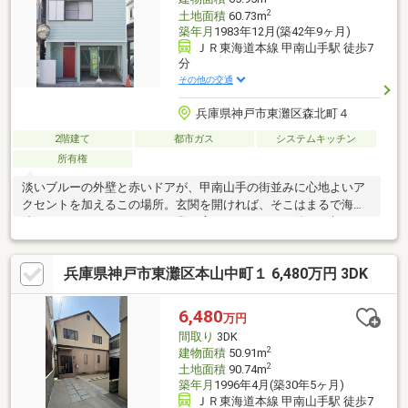
2
土地面積
60.73m
築年月
1983年12月(築42年9ヶ月)
ＪＲ東海道本線 甲南山手駅 徒歩7
分
その他の交通
兵庫県神戸市東灘区森北町４
2階建て
都市ガス
システムキッチン
所有権
淡いブルーの外壁と赤いドアが、甲南山手の街並みに心地よいア
クセントを加えるこの場所。玄関を開ければ、そこはまるで海外
映画のワンシーンのような日常が広がっています。休日の朝、サ
ブウェイタイルが輝く洗面所で身支度を整え、お気に入りのコー
ヒーを片手にリビングへ。木目の温もりに包まれながら、ビルト
兵庫県神戸市東灘区本山中町１ 6,480万円 3DK
インガレージに停めた愛車を眺める時間は、何物にも代えがたい
贅沢です。共働きでもスマートに家事をこなせる計算された動線
のおかげで、家族と過ごす時間はより豊かに。デザインへの愛着
6,480
万円
と、日々の暮らしやすさが完璧に調和したこの家で、自分たちら
間取り
3DK
しい物語が、今ここから静かに、そして鮮やかに積み重なってい
2
建物面積
50.91m
くことでしょう。
2
土地面積
90.74m
築年月
1996年4月(築30年5ヶ月)
ＪＲ東海道本線 甲南山手駅 徒歩7