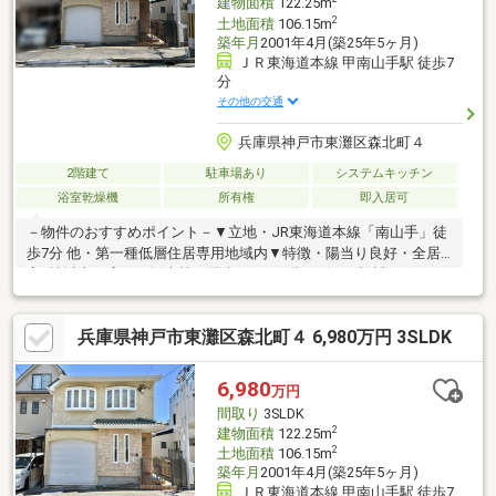
建物面積
122.25m
2
土地面積
106.15m
築年月
2001年4月(築25年5ヶ月)
ＪＲ東海道本線 甲南山手駅 徒歩7
分
その他の交通
兵庫県神戸市東灘区森北町４
2階建て
駐車場あり
システムキッチン
浴室乾燥機
所有権
即入居可
－物件のおすすめポイント－▼立地・JR東海道本線「南山手」徒
歩7分 他・第一種低層住居専用地域内▼特徴・陽当り良好・全居
室6帖以上の広さ・採光等に配慮された2階リビング設計・LDKは
天井が高く、開放感有・各階の納戸やロフト等、随所に収納を確
保・南東向きバルコニーからパノラマ眺望有(天候による)・即引
兵庫県神戸市東灘区森北町４ 6,980万円 3SLDK
き渡し可能(残金精算後)▼設備・食器洗乾燥機・浴室乾燥機※本物
件はバルコニー部分を増築(面積不明)しており 規定の建ぺい率
をオーバーしている可能性有■ ご希望の住まい探しをお手伝いし
6,980
万円
ます ━━━━━・・・物件の詳細・ご相談はお気軽にお問い合わ
間取り
3SLDK
せください。
2
建物面積
122.25m
2
土地面積
106.15m
築年月
2001年4月(築25年5ヶ月)
ＪＲ東海道本線 甲南山手駅 徒歩7