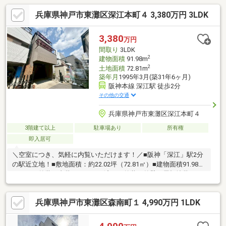
兵庫県神戸市東灘区深江本町４ 3,380万円 3LDK
3,380
万円
間取り
3LDK
2
建物面積
91.98m
2
土地面積
72.81m
築年月
1995年3月(築31年6ヶ月)
阪神本線 深江駅 徒歩2分
その他の交通
兵庫県神戸市東灘区深江本町４
3階建て以上
駐車場あり
所有権
即入居可
＼空室につき、気軽に内覧いただけます！／■阪神「深江」駅2分
の駅近立地！■敷地面積：約22.02坪（72.81㎡）■建物面積91.98㎡
／4LDK■外装・内装リフォーム済！＜外装＞外壁・屋根塗装／バ
ルコニー防水／宅配ボックス新設＜設備＞システムキッチン／バ
スルーム／トイレ（1階2階）／洗面台＜貼替＞クロス／フロアタ
兵庫県神戸市東灘区森南町１ 4,990万円 1LDK
イル／畳／襖■キッチン前面に窓あり！明るくお料理できます。
食洗機付きで家事の時短にも！＜その他周辺環境＞・市立本庄小
学校…徒歩3分・市立本庄中学校…徒歩5分・ふかえ虹こども園…徒