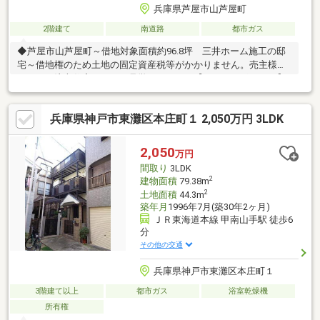
兵庫県芦屋市山芦屋町
2階建て
南道路
都市ガス
◆芦屋市山芦屋町～借地対象面積約96.8坪 三井ホーム施工の邸
宅～借地権のため土地の固定資産税等がかかりません。売主様こ
だわりの注文住宅をぜひご見学ください。【おすすめポイント】
◆3路線3線アクセス可能・阪急神戸線「芦屋川」駅 徒歩4分・
東海道本線「芦屋」駅 徒歩15分・阪神本線「芦屋」駅 徒歩17
兵庫県神戸市東灘区本庄町１ 2,050万円 3LDK
分◆南西角地◆2000年3月築◆南・西側前面道路4m以上あり◆借
地面積320.03m2(約96.8坪)◆建物面積130m2(約39.32坪)◆三井ホ
ーム施工の木造注文住宅◆カースペース3台分有り(車種による)◆
2,050
万円
通風良好・日当たり良好
間取り
3LDK
2
建物面積
79.38m
2
土地面積
44.3m
築年月
1996年7月(築30年2ヶ月)
ＪＲ東海道本線 甲南山手駅 徒歩6
分
その他の交通
兵庫県神戸市東灘区本庄町１
3階建て以上
都市ガス
浴室乾燥機
所有権