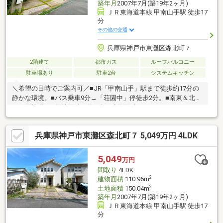
築年月
2007年7月(築19年2ヶ月)
ＪＲ東海道本線 甲南山手駅 徒歩17
分
その他の交通
兵庫県神戸市東灘区森北町７
2階建て
都市ガス
ルーフバルコニー
駐車場あり
駐車2台
システムキッチン
＼希望の日時でご案内可／■JR「甲南山手」駅まで徒歩約17分の
静かな環境。■バス乗車9分→「荘園中」停徒歩2分。■南東＆北西
の二面接道。■敷地面積：約45坪■建物面積：110.96㎡／4LDK＋
並列駐車2台可！■海まで見渡せる開放的な眺望。■LDKはゆとり
の18帖！■リフォーム後お引渡し！＜外装＞外壁塗装／屋根塗装
兵庫県神戸市東灘区森北町７ 5,049万円 4LDK
＜内装＞クロス貼替／給湯器交換■食洗機、浴室暖房乾燥機、床
暖房、TVモニター付きインターホン…など設備も充実。■南東向
きのルーフバルコニーは、ゆとりの広さ。＜周辺環境＞・本山第
5,049
万円
三小学校…徒歩18分・本山中学校…徒歩32分・コープミニ西芦屋…
間取り
4LDK
徒歩14分
2
建物面積
110.96m
2
土地面積
150.04m
築年月
2007年7月(築19年2ヶ月)
ＪＲ東海道本線 甲南山手駅 徒歩17
分