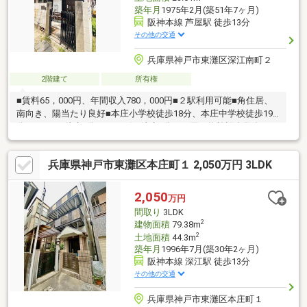
築年月
1975年2月(築51年7ヶ月)
阪神本線 芦屋駅 徒歩13分
その他の交通
兵庫県神戸市東灘区深江南町２
2階建て
所有権
■賃料65，000円、年間収入780，000円■２駅利用可能■角住居、
南向き、陽当たり良好■本庄小学校徒歩18分、本庄中学校徒歩19
分■ス―パー徒歩9分、コンビニ徒歩4分、お買い物施設多数有り■
生活施設が徒歩圏内にあり便利な立地使い勝手も良く、解放感の
あるお勧めの3DK物件です。2駅利用できる場所にあるので利便性
兵庫県神戸市東灘区本庄町１ 2,050万円 3LDK
が高いです。角地なので日当たりも良く健康的な生活に適してい
ます。建物面積41.68平米の物件は住み心地が良いと評判です。当
物件は投資用物件です。南向きの物件をお探しの方、コチラより
2,050
万円
ご覧ください。こちらの土地は前面道路6m以上です。
間取り
3LDK
2
建物面積
79.38m
2
土地面積
44.3m
築年月
1996年7月(築30年2ヶ月)
阪神本線 深江駅 徒歩13分
その他の交通
兵庫県神戸市東灘区本庄町１