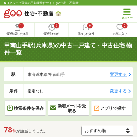
NTTグループ運営の不動産総合サイト goo住宅・不動産
1
0
0
0
最近検索した条件
最近見た物件
保存した条件
お気に入り
甲南山手駅(兵庫県)の中古一戸建て・中古住宅 物
件一覧
駅
変更する
東海道本線/甲南山手
条件
変更する
指定なし
新着メールを受
検索条件を保存
アプリで探す
取る
78
件
が該当しました。