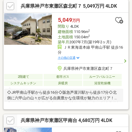
兵庫県神戸市東灘区森北町７ 5,049万円 4LDK
5,049
万円
間取り
4LDK
2
建物面積
110.96m
2
土地面積
150.04m
築年月
2007年7月(築19年2ヶ月)
ＪＲ東海道本線 甲南山手駅 徒歩16
分
その他の交通
兵庫県神戸市東灘区森北町７
2階建て
都市ガス
ルーフバルコニー
システムキッチン
床暖房
浴室乾燥機
◇JR甲南山手駅から徒歩16分◇阪急芦屋川駅から徒歩17分◇北
側に六甲山の山々が広がる自薦豊かな住環境が魅力のエリア！
◇2007年7月築、木造2階建て！◇敷地面積は約45坪（別途私道負
担有）！◇車2台分並列駐車が可能（車種による）◇2026年7月に
リフォーム実施！◇延床面積110.96平米の4LDK+WIC、ルーフバ
兵庫県神戸市東灘区甲南台 4,680万円 4LDK
ルコニー付き！◇LDKは広々約18帖、全個室も6帖以上のゆとりあ
る間取りが魅力♪◇1階に水回りが集約されたプラン！◇床暖房・
追い焚き機能など設備も充実！◇お気軽お問い合わせください♪