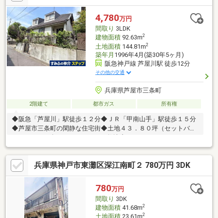
4,780
万円
間取り
3LDK
2
建物面積
92.63m
2
土地面積
144.81m
築年月
1996年4月(築30年5ヶ月)
阪急神戸線 芦屋川駅 徒歩12分
その他の交通
兵庫県芦屋市三条町
2階建て
都市ガス
所有権
◆阪急「芦屋川」駅徒歩１２分◆ＪＲ「甲南山手」駅徒歩１５分
◆芦屋市三条町の閑静な住宅街◆土地４３．８０坪（セットバッ
ク４．０５㎡含む）のゆとりある敷地◆ファミリーにおすすめの
３ＬＤＫ◆家族団らんのＬＤＫ約１４帖◆日当たり良好な明るい
室内◆カースペースあり◆平成８年４月築
兵庫県神戸市東灘区深江南町２ 780万円 3DK
780
万円
間取り
3DK
2
建物面積
41.68m
2
土地面積
23.61m