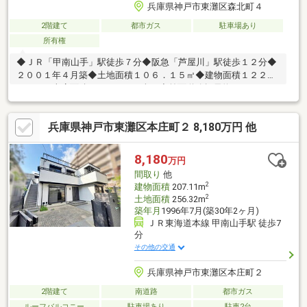
兵庫県神戸市東灘区森北町４
2階建て
都市ガス
駐車場あり
所有権
◆ＪＲ「甲南山手」駅徒歩７分◆阪急「芦屋川」駅徒歩１２分◆
２００１年４月築◆土地面積１０６．１５㎡◆建物面積１２２．
２５㎡（車庫面積１２．４２㎡含）◆前面道路幅員約１１．３ｍ
◆日当たり良好◆眺望良好◆シャッター付き車庫◆約２０．１帖
のＬＤＫ◆リビングは勾配天井
兵庫県神戸市東灘区本庄町２ 8,180万円 他
8,180
万円
間取り
他
2
建物面積
207.11m
2
土地面積
256.32m
築年月
1996年7月(築30年2ヶ月)
ＪＲ東海道本線 甲南山手駅 徒歩7
分
その他の交通
兵庫県神戸市東灘区本庄町２
2階建て
南道路
都市ガス
ルーフバルコニー
駐車場あり
駐車2台