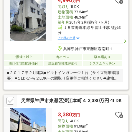
4,990
万円
歩1分・東灘本庄保育所…徒歩3分・コープ…徒歩6分・業務スーパ
間取り
1LDK
ー…徒歩6分
2
建物面積
77.54m
2
土地面積
48.34m
築年月
2017年2月(築9年7ヶ月)
ＪＲ東海道本線 甲南山手駅 徒歩3
分
その他の交通
兵庫県神戸市東灘区森南町１
3階建て以上
都市ガス
駐車場あり
設計住宅性能評価付
建設住宅性能評価付
システムキッチン
■２０１７年２月建築■ビルトインガレージ１台（サイズ制限確認
要）■１LDKから２LDKへの間取り変更等ご相談ください■建物あ
んしん保証対象物件 物件のお引渡し後、構造耐力上主要な部分、
雨水の浸入を防止する部分、給排水管路の補修費用は最大１００
０万円（期間１年）まで、シロアリの被害の補修費用は最大１０
兵庫県神戸市東灘区深江本町４ 3,380万円 4LDK
０万円（期間１年）まで保証されます。～LIFE INFORMATION～
■本山第三小学校 約７３０ｍ■本山南中学校 約２３００ｍ■関
西スーパーセルバ店 約１２０ｍ■神戸森郵便局 約３００ｍ■森
3,380
万円
公園 約３００ｍ
間取り
4LDK
2
建物面積
91.98m
2
土地面積
72.81m