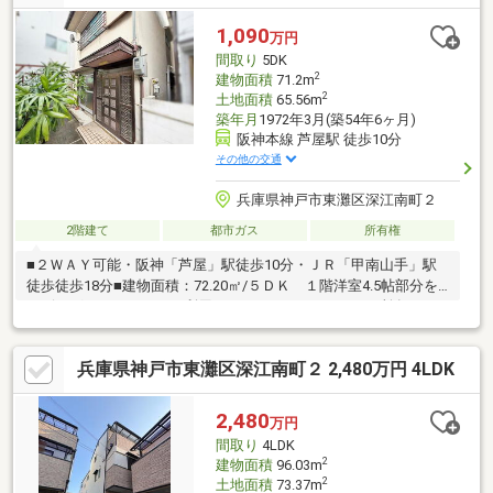
学校 徒歩16分▼諸費用のローンも可能▼～住宅ローン無料相談
会～ ネット銀行・地銀等、あらゆる銀行に精通した ローンア
1,090
万円
ドバイザーが担当させていただきます。
間取り
5DK
2
建物面積
71.2m
2
土地面積
65.56m
築年月
1972年3月(築54年6ヶ月)
阪神本線 芦屋駅 徒歩10分
その他の交通
兵庫県神戸市東灘区深江南町２
2階建て
都市ガス
所有権
■２ＷＡＹ可能・阪神「芦屋」駅徒歩10分・ＪＲ「甲南山手」駅
徒歩徒歩18分■建物面積：72.20㎡/５ＤＫ １階洋室4.5帖部分を
リビングとして４ＬＤＫ利用もできます！■トイレ２か所有り
【周辺施設】・ファミリーマート…約190ｍ ・コープミニ…約
170ｍ・ライフ…約340ｍ ・パルヤマト…約600ｍ・本庄小学校…
兵庫県神戸市東灘区深江南町２ 2,480万円 4LDK
約980ｍ ・本庄中学校…約1120ｍ＝＝＝＝＝＝＝＝＝＝＝＝＝＝
＝＝＝＝＝＝☆神戸市東灘区・灘区、芦屋市の不動産購入や売却
はＪＲ摂津本山駅徒歩３分・阪急岡本駅徒歩５分の(株)福屋不動
2,480
万円
産販売 岡本店へお任せください。
間取り
4LDK
2
建物面積
96.03m
2
土地面積
73.37m