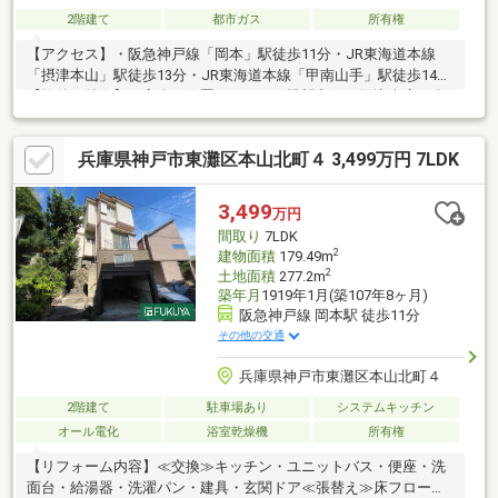
2階建て
都市ガス
所有権
【アクセス】・阪急神戸線「岡本」駅徒歩11分・JR東海道本線
「摂津本山」駅徒歩13分・JR東海道本線「甲南山手」駅徒歩14分
【物件の特徴】・高台に位置するため、眺望良好・堀込車庫１台
分あり（駐車可能な車両のサイズに制限があります。）・北東お
よび南西の２面道路
兵庫県神戸市東灘区本山北町４ 3,499万円 7LDK
3,499
万円
間取り
7LDK
2
建物面積
179.49m
2
土地面積
277.2m
築年月
1919年1月(築107年8ヶ月)
阪急神戸線 岡本駅 徒歩11分
その他の交通
兵庫県神戸市東灘区本山北町４
2階建て
駐車場あり
システムキッチン
オール電化
浴室乾燥機
所有権
【リフォーム内容】≪交換≫キッチン・ユニットバス・便座・洗
面台・給湯器・洗濯パン・建具・玄関ドア≪張替え≫床フローリ