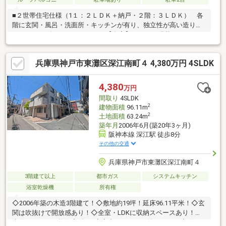
■２世帯住宅仕様（1１：２ＬＤＫ＋納戸・２階：３ＬＤＫ） 各
階に玄関・風呂・洗面所・キッチンが有り、独立性が高い造りで
す■２０２６年４月リフォーム■【全室】・クロス張替え・フロア
タイル上張り・給湯器交換・ハウスクリーニング・外壁塗装【１
階】・システムキッチン交換・システムバス交換・洗面化粧台交
兵庫県神戸市東灘区深江南町４ 4,380万円 4SLDK
換・トイレ/温水洗浄便座交換・洗濯水栓交換・畳交換・襖張替・
障子張替【２階】・キッチン水栓/コンロ交換・浴室シャワー水栓
交換・洗面化粧台交換・トイレ/温水洗浄便座交換・洗濯パン交
4,380
万円
換・畳交換・襖張替・障子張替
間取り
4SLDK
2
建物面積
96.11m
2
土地面積
63.24m
築年月
2006年6月(築20年3ヶ月)
阪神本線 深江駅 徒歩8分
その他の交通
兵庫県神戸市東灘区深江南町４
3階建て以上
都市ガス
システムキッチン
浴室乾燥機
所有権
◇2006年築の木造3階建て！◇敷地約19坪！延床96.11平米！◇玄
関は吹抜けで開放感あり！◇全室・LDKに収納スペースあり！◇
水廻りすべてに換気窓付き♪◇室内キレイにお使いです！◇ビル