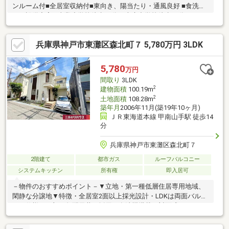
ンルーム付■全居室収納付■東向き、陽当たり・通風良好 ■食洗機
など設備充実 ■東灘小学校徒歩15分、本庄中学校徒歩20分 ■スー
パー徒歩10分、コンビニ徒歩7分、お買い物施設多数有り ■生活施
設が近隣にあり大変便利な立地駅まで歩いて行くことのできる、
兵庫県神戸市東灘区森北町７ 5,780万円 3LDK
駅徒歩14分の物件です。開放感のある間取りの4LDK物件です。
2480万円の価格抑えめの物件です。食器洗乾燥機は食後の家事の
時間短縮に役立ちます。坂が少ない平坦地に立地しています。浴
5,780
万円
室に窓があれば空気の入れ替えができて湿気も大丈夫です。
間取り
3LDK
2
建物面積
100.19m
2
土地面積
108.28m
築年月
2006年11月(築19年10ヶ月)
ＪＲ東海道本線 甲南山手駅 徒歩14
分
兵庫県神戸市東灘区森北町７
2階建て
都市ガス
ルーフバルコニー
システムキッチン
所有権
即入居可
－物件のおすすめポイント－▼立地・第一種低層住居専用地域、
閑静な分譲地▼特徴・全居室2面以上採光設計・LDKは両面バルコ
ニー仕様、一部に勾配天井を採用・食洗機搭載の対面式キッチ
ン・キッチン横にカウンター・物入を確保・全窓ペアガラス仕
様・ルーフバルコニーから市内を望めます(天候による)・駐車ス