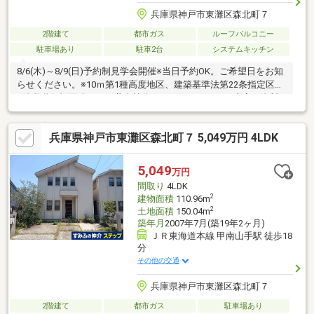
兵庫県神戸市東灘区森北町７
2階建て
都市ガス
ルーフバルコニー
駐車場あり
駐車2台
システムキッチン
8/6(木)～8/9(日)予約制見学会開催※当日予約OK。ご希望日をお知
らせください。※10ｍ第1種高度地区、建築基準法第22条指定区域
※他私道負担面積29㎡ 共有持分（1/4）※リフォーム内容：資料
記載のリフォーム内容や間取図は着工時のものであり、着工後の
状況によっては内容を変更する場合がございます。※各階面積：1
兵庫県神戸市東灘区森北町７ 5,049万円 4LDK
階59.62㎡ 2階51.34㎡※情報と現況が相違する場合は、現況優先と
します。※司法書士は売主の指定になります。※通学の区域に関し
ては自治体や教育委員会等にご確認ください。
5,049
万円
間取り
4LDK
2
建物面積
110.96m
2
土地面積
150.04m
築年月
2007年7月(築19年2ヶ月)
ＪＲ東海道本線 甲南山手駅 徒歩18
分
その他の交通
兵庫県神戸市東灘区森北町７
2階建て
都市ガス
駐車場あり