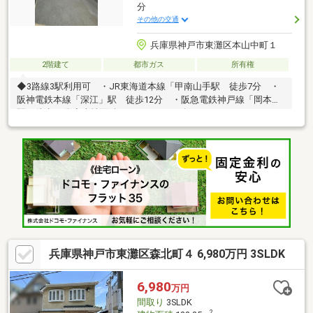
分
その他の交通
兵庫県神戸市東灘区本山中町１
2階建て
都市ガス
所有権
◆3路線3駅利用可 ・JR東海道本線「甲南山手駅 徒歩7分 ・
阪神電鉄本線「深江」駅 徒歩12分 ・阪急電鉄神戸線「岡本」
駅 徒歩17分◆土地面積90.74m2（27.44坪）～ライフインフォメ
ーション～◆本山第三小学校まで110ｍ（徒歩2分）◆本山南中学
校まで1800ｍ徒歩23分）◆ライフ本山店まで340ｍ（徒歩5分）◆
ホームセンターコーナン本山店まで360ｍ（徒歩5分）◆セブンイ
レブン神戸赤鳥居前店まで390ｍ（徒歩5分）◆キリン堂甲南山手
店まで440ｍ（徒歩6分）◆業務スーパー本山店まで570ｍ（徒歩8
分）
兵庫県神戸市東灘区森北町４ 6,980万円 3SLDK
6,980
万円
間取り
3SLDK
2