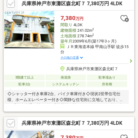
兵庫県神戸市東灘区森北町７ 7,380万円 4LDK
ペース有(車種制限有)・即引渡し可能(残金精算後)▼令和8年7月内
外装リフォーム済【新調】キッチン、浴室、洗面化粧台【張替】
全室クロス【その他】ベランダ防水施工■ ご希望の住まい探しを
7,380
万円
お手伝いします ━━━━━・・・物件の詳細・ご相談はお気軽に
間取り
4LDK
お問い合わせください。
2
建物面積
241.02m
2
土地面積
278.74m
築年月
2009年6月(築17年3ヶ月)
ＪＲ東海道本線 甲南山手駅 徒歩15
分
その他の交通
兵庫県神戸市東灘区森北町７
3階建て以上
南道路
駐車場あり
駐車2台
システムキッチン
所有権
◇シャッター付き車庫2台、バイク車庫付き◇現状2世帯住宅仕
様、ホームエレベーター付き◇閑静な住宅街に立地しており、
JR「甲南山手」駅、阪急「芦屋川」駅の2WAYアクセス可能！◇
平成21年築のデザイナーズ住宅♪◎資金計画だけでも気軽にご相
談ください♪【住宅ローンアドバイザー有資格者在籍】金利や返済
兵庫県神戸市東灘区森北町７ 7,380万円 4LDK
プランなど、お客様のライフスタイルやご希望に合わせて最適な
ローンをご提案します♪■弊社について■センチュリー21加盟店中
28年連続No.1 (1997～2024年兵庫地区仲介実績)阪神間（尼崎・伊
7,380