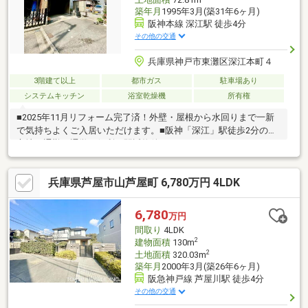
築年月
1995年3月(築31年6ヶ月)
阪神本線 深江駅 徒歩4分
その他の交通
兵庫県神戸市東灘区深江本町４
3階建て以上
都市ガス
駐車場あり
システムキッチン
浴室乾燥機
所有権
■2025年11月リフォーム完了済！外壁・屋根から水回りまで一新
で気持ちよくご入居いただけます。■阪神「深江」駅徒歩2分の好
立地！通勤・通学に便利な駅近物件です。■システムキッチン
（食洗機付）・浴室・洗面・トイレ新調で設備充実！■全室クロ
ス・床張替済！和室も畳・襖張替済で清潔感ある室内です。■駐
兵庫県芦屋市山芦屋町 6,780万円 4LDK
車スペース1台分あり＋宅配ボックス新設で利便性も向上していま
す。
6,780
万円
間取り
4LDK
2
建物面積
130m
2
土地面積
320.03m
築年月
2000年3月(築26年6ヶ月)
阪急神戸線 芦屋川駅 徒歩4分
その他の交通