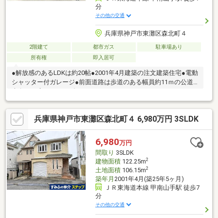
分
その他の交通
兵庫県神戸市東灘区森北町４
2階建て
都市ガス
駐車場あり
所有権
即入居可
●解放感のあるLDKは約20帖●2001年4月建築の注文建築住宅●電動
シャッター付ガレージ●前面道路は歩道のある幅員約11ｍの公道●
南向きの庭とベランダ
兵庫県神戸市東灘区森北町４ 6,980万円 3SLDK
6,980
万円
間取り
3SLDK
2
建物面積
122.25m
2
土地面積
106.15m
築年月
2001年4月(築25年5ヶ月)
ＪＲ東海道本線 甲南山手駅 徒歩7
分
その他の交通