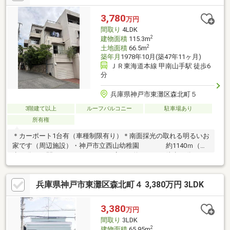
の物件はいかがでしょうか。和室には押入れが備わっているの
で、収納場所を確保できます。新生活を始めるなら、この2300万
3,780
万円
円の物件。水道代節約につながる追い焚き機能付きです。
間取り
4LDK
2
建物面積
115.3m
2
土地面積
66.5m
築年月
1978年10月(築47年11ヶ月)
ＪＲ東海道本線 甲南山手駅 徒歩6
分
兵庫県神戸市東灘区森北町５
3階建て以上
ルーフバルコニー
駐車場あり
所有権
＊カーポート1台有（車種制限有り）＊南面採光の取れる明るいお
家です（周辺施設）・神戸市立西山幼稚園 約1140ｍ（徒
歩15分）・関西スーパー セルバ店 約 760ｍ（徒歩10分）・
原元クリニック 約 490m（徒歩 7分）・つじもと内
科・循環器科 約 420ｍ（徒歩 6分）・長間医院
兵庫県神戸市東灘区森北町４ 3,380万円 3LDK
約 630m（徒歩 8分）
3,380
万円
間取り
3LDK
2
建物面積
65.95m