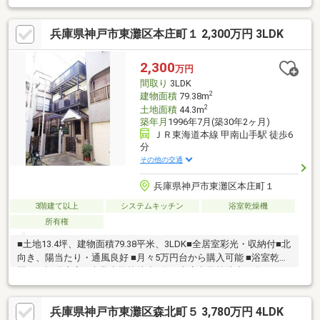
追炊き機能付き☆鉄骨造☆阪神【深江】徒歩12分◇関西スーパー
セルバ店 徒歩4分◇セブンイレブン 徒歩4分◇神戸市立東灘小
兵庫県神戸市東灘区本庄町１ 2,300万円 3LDK
学校 徒歩7分◇アイテラス保育園甲南山手園 徒歩4分▼諸費用
のローンも可能▼～住宅ローン無料相談会～ ネット銀行・地銀
等、あらゆる銀行に精通した ローンアドバイザーが担当させて
2,300
万円
いただきます。
間取り
3LDK
2
建物面積
79.38m
2
土地面積
44.3m
築年月
1996年7月(築30年2ヶ月)
ＪＲ東海道本線 甲南山手駅 徒歩6
分
その他の交通
兵庫県神戸市東灘区本庄町１
3階建て以上
システムキッチン
浴室乾燥機
所有権
■土地13.4坪、建物面積79.38平米、3LDK■全居室彩光・収納付■北
向き、陽当たり・通風良好 ■月々5万円台から購入可能 ■浴室乾燥
機など設備充実 ■東灘小学校徒歩7分、本庄中学校徒歩22分 ■スー
パー・コンビニ徒歩3分、セルバ甲南山手徒歩3分■生活施設が近
隣にあり大変便利な立地■閑静な住宅街浴室乾燥機のあるお風呂
兵庫県神戸市東灘区森北町５ 3,780万円 4LDK
場は洗濯物を干すときにも便利です。新生活を迎える際は、3LDK