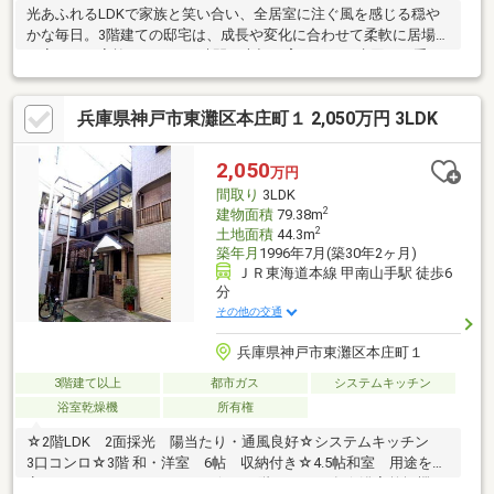
光あふれるLDKで家族と笑い合い、全居室に注ぐ風を感じる穏や
かな毎日。3階建ての邸宅は、成長や変化に合わせて柔軟に居場所
を変えられ家族それぞれの時間を大切に育みます。水回りの手す
りといった細やかな配慮が、世代を超えた安心感を約束します。
2050万円という選択は、夢を叶えるための賢い一歩。駅近の喧騒
兵庫県神戸市東灘区本庄町１ 2,050万円 3LDK
を離れ、手に入れたのは「心から寛げる静寂」と「自分らしく彩
るゆとり」です。浮いたコストは、趣味を深めるための設備や、
長く愛せるインテリアへ。ここは、明日への活力を充電する最高
2,050
万円
のベースキャンプ。住環境にこだわったあなただからこそ辿り着
間取り
3LDK
ける、未来の豊かな暮らしがこの家で静かに、そして確実に始ま
2
建物面積
79.38m
ります。
2
土地面積
44.3m
築年月
1996年7月(築30年2ヶ月)
ＪＲ東海道本線 甲南山手駅 徒歩6
分
その他の交通
兵庫県神戸市東灘区本庄町１
3階建て以上
都市ガス
システムキッチン
浴室乾燥機
所有権
☆2階LDK 2面採光 陽当たり・通風良好☆システムキッチン
3口コンロ☆3階 和・洋室 6帖 収納付き☆4.5帖和室 用途を固
定しないフリールームとして☆1・2階 トイレ有☆浴室乾燥機・