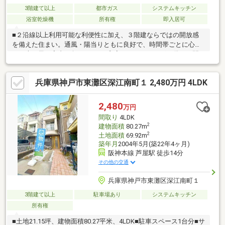
3階建て以上
都市ガス
システムキッチン
浴室乾燥機
所有権
即入居可
■２沿線以上利用可能な利便性に加え、３階建ならではの開放感
を備えた住まい。通風・陽当りともに良好で、時間帯ごとに心地
よい光と風が室内を包みます。■和室とフローリングを備えた間
取りは、くつろぎと機能性を両立。全居室収納・クローゼット・
納戸付きで、家族の荷物もすっきり収まります。■浴室乾燥機や
兵庫県神戸市東灘区深江南町１ 2,480万円 4LDK
追焚機能、高温差湯式など水回り設備も充実。浴室には窓があり
換気も良好。トイレ２ヶ所、独立洗面所で忙しい朝も快適です。
■２面以上のバルコニーや都市ガス仕様など、永く安心して暮ら
2,480
万円
せる設備が整い、即入居も可能。家族の新しい日常をここから始
間取り
4LDK
めてみませんか。
2
建物面積
80.27m
2
土地面積
69.92m
築年月
2004年5月(築22年4ヶ月)
阪神本線 芦屋駅 徒歩14分
その他の交通
兵庫県神戸市東灘区深江南町１
3階建て以上
駐車場あり
システムキッチン
所有権
■土地21.15坪、建物面積80.27平米、4LDK■駐車スペース1台分■サ