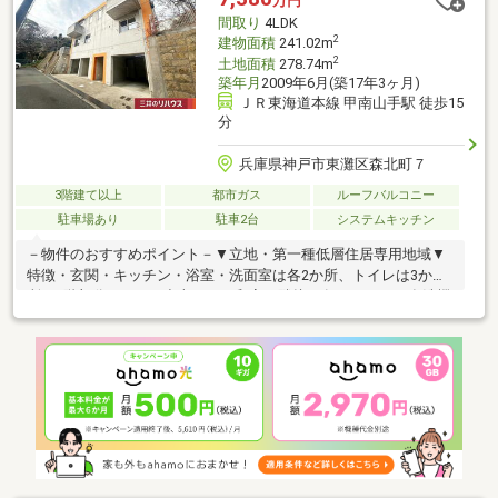
万円
丹・西宮・宝塚）阪急沿線沿い全店駅前に8店舗展開中（駅前に情
間取り
4LDK
報は集まる！）！
2
建物面積
241.02m
2
土地面積
278.74m
築年月
2009年6月(築17年3ヶ月)
ＪＲ東海道本線 甲南山手駅 徒歩15
分
兵庫県神戸市東灘区森北町７
3階建て以上
都市ガス
ルーフバルコニー
駐車場あり
駐車2台
システムキッチン
－物件のおすすめポイント－▼立地・第一種低層住居専用地域▼
特徴・玄関・キッチン・浴室・洗面室は各2か所、トイレは3か
所・3階部分のLDKに小上がりの和室が隣接・各キッチンは食洗機
付、3階は対面仕様・LD含む全居室に収納スペースを確保・屋上
にゆとりあるルーフバルコニーを設置・バイク置き場など多用途
に活用可能なスペース有・シャッター付車庫有(車種によ
る)▼2026年2月内外装リフォーム済【張替】室内クロス、CF、畳
表替【その他】屋上防水工事、鉄部塗装 他■ ご希望の住まい探し
をお手伝いします ━━━━━・・・物件の詳細・ご相談はお気軽
にお問い合わせください。