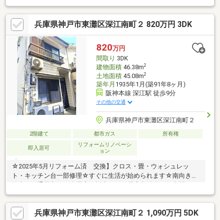
トインガレージで雨や紫外線から愛車を守れます♪（車種による）
◇リフォームプランのご提案もさせていただきます！～周辺環境
兵庫県神戸市東灘区深江南町２ 820万円 3DK
～◇阪神深江駅から徒歩8分！◇JR甲南山手駅から徒歩19分！◇
北側には国道43号線、阪神高速3号神戸線が走っています！〇本
庄小学校・・・徒歩12分〇本庄中学校・・・徒歩14分〇コープ
820
万円
深江・・・徒歩10分〇磯島公園・・・徒歩2分
間取り
3DK
2
建物面積
46.38m
2
土地面積
45.08m
築年月
1935年1月(築91年8ヶ月)
阪神本線 深江駅 徒歩9分
その他の交通
兵庫県神戸市東灘区深江南町２
2階建て
都市ガス
所有権
リフォームリノベーシ
即入居可
ョン
☆2025年5月リフォーム済 交換】クロス・畳・ウォシュレッ
ト・キッチン台一部修理☆すぐに生活が始められます☆南向き
陽当り・通風良好☆全居室 採光あり☆居室収納有 住空間スッ
キリ☆自然光の入る キッチン☆水回りをLDK横に集約☆浴室
窓有り☆西側 隣家無し◇ライフ阪神芦屋店 徒歩6分◇ローソ
兵庫県神戸市東灘区深江南町２ 1,090万円 5DK
ン 徒歩8分◇神戸市立本庄小学校 徒歩14分◇神戸市立本庄中