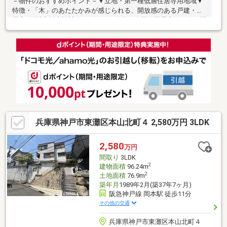
－物件のおすすめポイント－▼立地・第一種低層住居専用地域▼
特徴・「木」のあたたかみが感じられる、開放感のある戸建・全
居室2面以上採光設計・リビングは吹抜け仕様、芦屋方面・海の眺
望有(天候による)・会話が弾む対面式キッチン、窓付・中庭に面
する和室は客間など多目的に利用可能・1階洋室は収納3カ所有・
人工芝のお庭付・掘込車庫2台分有(車種による)▼設備・食洗機・
IHコンロ▼2026年6月室内リフォーム済 一部を除きクロスの貼
替・洗面とトイレ床貼替 他■ ご希望の住まい探しをお手伝いしま
す ━━━━━・・・物件の詳細・ご相談はお気軽にお問い合わせ
ください。
兵庫県神戸市東灘区本山北町４ 2,580万円 3LDK
2,580
万円
間取り
3LDK
2
建物面積
96.24m
2
土地面積
76.9m
築年月
1989年2月(築37年7ヶ月)
阪急神戸線 岡本駅 徒歩11分
その他の交通
兵庫県神戸市東灘区本山北町４