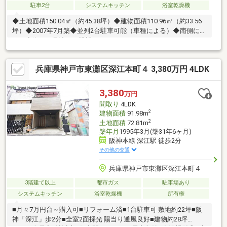
駐車2台
システムキッチン
浴室乾燥機
◆土地面積150.04㎡（約45.38坪）◆建物面積110.96㎡（約33.56
坪）◆2007年7月築◆並列2台駐車可能（車種による）◆南側に庭
あり◆海まで見渡せる眺望
兵庫県神戸市東灘区深江本町４ 3,380万円 4LDK
3,380
万円
間取り
4LDK
2
建物面積
91.98m
2
土地面積
72.81m
築年月
1995年3月(築31年6ヶ月)
阪神本線 深江駅 徒歩2分
その他の交通
兵庫県神戸市東灘区深江本町４
3階建て以上
都市ガス
駐車場あり
システムキッチン
浴室乾燥機
所有権
■月々7万円台～購入可■リフォーム済■1台駐車可 敷地約22坪■阪
神「深江」歩2分■全室2面採光 陽当り通風良好■建物約28坪