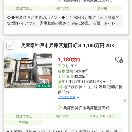
兵庫県神戸市兵庫区荒田町３
3階建て以上
都市ガス
所有権
◇◆対象住戸おすすめポイント◆◇1. 水回りが集約された効率的
な2階レイアウト・家事動線の良さ： 2階に浴室、洗面、トイレ、
そして和室とバルコニーが集まっています。2. 各階にしっかりと
確保された収納スペース・各フロアに収納があるため、荷物を上
下階へ運ぶ手間が省けます。・玄関周りの充実： 玄関に下足入と
兵庫県神戸市兵庫区荒田町３ 1,180万円 2DK
物入が並んでいるため、靴だけでなく掃除道具や日用品のストッ
クなども可能です。3.その他・室内丁寧にご使用されておりま
す。不動産は実際に室内をご覧になってみないと、わからないこ
1,180
万円
とがたくさんあります。是非一度室内をご見学いただき、こちら
間取り
2DK
のお部屋の良さを体感ください。
2
建物面積
54.91m
2
土地面積
43.33m
築年月
1997年3月(築29年6ヶ月)
地下鉄西神・山手線 湊川公園駅 徒
歩13分
その他の交通
兵庫県神戸市兵庫区荒田町３
3階建て以上
都市ガス
システムキッチン
所有権
■各居室に収納がございます♪■トイレ２ヶ所有り！忙しい朝に混