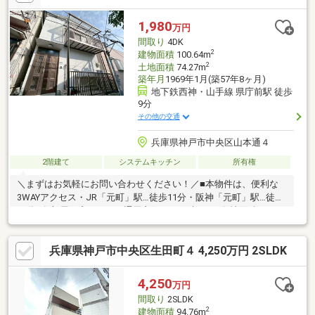
ジ付き。【2022年5月リフォーム内容】・水回り設備の新調・交
換 システムキッチン・ユニットバス・洗面化粧台・トイレ・フ
1,980
万円
ロアタイルやクロス貼替・建具新調・畳表替え、など【周辺環
間取り
4DK
境】・神戸市立中央小学校まで徒歩9分
2
建物面積
100.64m
2
土地面積
74.27m
築年月
1969年1月(築57年8ヶ月)
地下鉄西神・山手線 県庁前駅 徒歩
9分
その他の交通
兵庫県神戸市中央区山本通４
2階建て
システムキッチン
所有権
＼まずはお気軽にお問い合わせください！／■本物件は、便利な
3WAYアクセス・JR「元町」駅…徒歩11分・阪神「元町」駅…徒歩
11分■各部屋に窓があり、通風良好な一戸建て！■敷地面積：
74.27㎡（約22.46坪）■建物面積：100.64㎡／4DK■コンパクト
に、無駄なく暮らせます。内装・外装合わせてリフォームのご相
兵庫県神戸市中央区生田町４ 4,250万円 2SLDK
談も承ります。■収益用としてお考えの方も是非ご検討下さい！
＜その他周辺環境＞・市立こうべ小学校…徒歩5分・市立神戸生田
中学校…徒歩11分・山手幼稚園…徒歩3分・なぎさ小規模保育園…
4,250
万円
徒歩4分・コープ…徒歩4分・山本通公園…徒歩1分
間取り
2SLDK
2
建物面積
94.76m