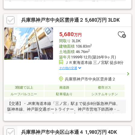
「みなと元町」駅徒歩13分・JR「神戸」駅 バス乗車25分 神戸
市バス停「諏訪山公園下」① 徒歩2分（約130ｍ）・阪急「三
宮」駅 バス乗車10分（三宮町1丁目） 神戸市バス停「諏訪山公
兵庫県神戸市中央区雲井通２ 5,680万円 3LDK
園下」② 徒歩2分（約130ｍ）■土地面積：26.48坪■建物面積：
126.25㎡■3LDK＋ウォークインクローゼット＜※洋室約10.5帖の洋
室は、ライフスタイルに合わせて2部屋への間仕切りをご検討いた
5,680
万円
だけます（別途工事費要）。＞■須々木工務店施工の注文建築
間取り
3LDK
2
建物面積
106.83m
2
土地面積
46.76m
築年月
1999年12月(築26年9ヶ月)
ＪＲ東海道本線 三ノ宮駅 徒歩8分
その他の交通
兵庫県神戸市中央区雲井通２
3階建て以上
南道路
都市ガス
ルーフバルコニー
駐車場あり
システムキッチン
【交通】・JR東海道本線「三ノ宮」駅まで徒歩8分阪急神戸線、
阪神本線、神戸新交通ポートライナー、神戸市営地下鉄西神・山
手線の利用も可能です。【物件の特徴】・全居室2面採光以上が確
保された3階建て「3LDK」。・ルーフバルコニー＆2・3階にも南
向きバルコニーが設けられています。・LDKは約15帖。その他居
兵庫県神戸市中央区山本通４ 1,980万円 4DK
室も6帖以上で居住空間にゆとりがあります。・ビルトインガレー