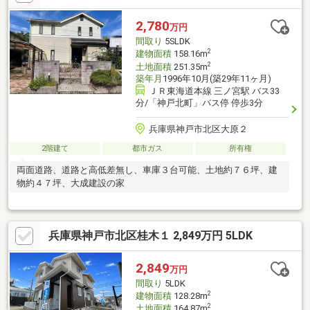
り、お子さまの外遊びやガーデニングも楽しみやすい住まいです
■内外装リフォーム済みで、気持ちよく新生活を始めやすいのも
2,780
万円
嬉しいポイント■小学校や公園も身近で子育て世帯にもなじみや
間取り
5SLDK
すい住環境。ぜひ現地でご体感ください
2
建物面積
158.16m
2
土地面積
251.35m
築年月
1996年10月(築29年11ヶ月)
ＪＲ東海道本線 三ノ宮駅 バス33
分/「神戸北町」バス停 停歩3分
兵庫県神戸市北区大原２
2階建て
都市ガス
所有権
両面道路、道路と高低差無し、車庫３台可能、土地約７６坪、建
物約４７坪、大成建設の家
兵庫県神戸市北区桂木１ 2,849万円 5LDK
2,849
万円
間取り
5LDK
2
建物面積
128.28m
2
土地面積
164.87m