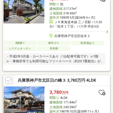
間取り
他
2
建物面積
217.37m
2
土地面積
218.45m
築年月
1990年5月(築36年4ヶ月)
ＪＲ東海道本線 三ノ宮駅 バス30
分/「桂木１丁目」バス停 停歩3分
兵庫県神戸市北区桂木２
2階建て
都市ガス
駐車場あり
システムキッチン
所有権
・平成2年5月築・カースペースあり（1台駐車可能です）≪1階
≫・事務所等でも利用可能なフリースペース（約29.7畳相当）が
ございます。・階段下収納、床下収納あり≪2階≫・LDK2箇所
（約17.5畳、約11.7畳）ございます。・キッチン、トイレ、洗面
化粧台2箇所ございます。・バルコニー3箇所ございます。事務所
兵庫県神戸市北区日の峰３ 3,780万円 4LDK
兼ご自宅や、2世帯住宅等をお考えの方におすすめの物件となりま
す。ぜひ一度現地をご確認くださいませ。物件詳細やご内覧希望
については、担当くろだまでお問い合わせください。（フリーコ
3,780
万円
ール：0120-956-440）お問い合わせお待ちしております。
間取り
4LDK
2
建物面積
171.84m
2
土地面積
249.59m
築年月
1987年10月(築38年11ヶ月)