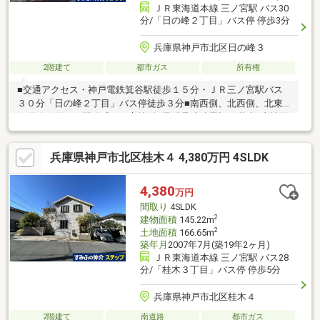
ＪＲ東海道本線 三ノ宮駅 バス30
分/「日の峰２丁目」バス停 停歩3分
兵庫県神戸市北区日の峰３
2階建て
都市ガス
所有権
■交通アクセス・神戸電鉄箕谷駅徒歩１５分・ＪＲ三ノ宮駅バス
３０分「日の峰２丁目」バス停徒歩３分■南西側、北西側、北東
側道路に面する開放感ある立地■軽量鉄骨造陸屋根２階建■土地面
積：７５．５０坪■建物面積：５１．９８坪■近隣施設・箕谷小学
校 約５３０ｍ 徒歩７分・山田中学校 約１７２０ｍ 徒歩２
兵庫県神戸市北区桂木４ 4,380万円 4SLDK
２分・コープデイズ神戸北町 約２１０ｍ 徒歩３分・日の峰南
公園 約２０ｍ 徒歩１分
4,380
万円
間取り
4SLDK
2
建物面積
145.22m
2
土地面積
166.65m
築年月
2007年7月(築19年2ヶ月)
ＪＲ東海道本線 三ノ宮駅 バス28
分/「桂木３丁目」バス停 停歩5分
兵庫県神戸市北区桂木４
2階建て
南道路
都市ガス