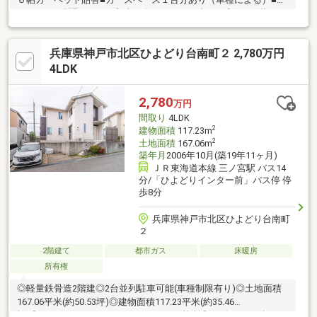
Ｌ・ＤＫの間取りタイプ■南西向きのため日当たり良好■１階・２
階にバルコニーあり☆物件の詳細・内覧希望につきましては、担
当「大川内」までお気軽にお問い合わせください！
兵庫県神戸市北区ひよどり台南町２ 2,780万円
4LDK
2,780
万円
間取り
4LDK
2
建物面積
117.23m
2
土地面積
167.06m
築年月
2006年10月(築19年11ヶ月)
ＪＲ東海道本線 三ノ宮駅 バス14
分/「ひよどりインター前」バス停 停
歩8分
兵庫県神戸市北区ひよどり台南町
２
2階建て
都市ガス
床暖房
所有権
◎軽量鉄骨造2階建◎2台並列駐車可能(車種制限有り)◎土地面積
167.06平米(約50.53坪)◎建物面積117.23平米(約35.46
坪)◎4LDK+ウォークインクローゼット2箇所◎リビング・ダイニ