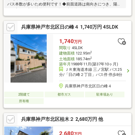
バス本数が多いため便利です！◆前面道路は南向きにつき、陽当
たり良好！◆敷地約５８．１坪！建物約４０．５坪！◆４ＬＤＫ
＋ウォークインクローゼットあり！◆道路との高低差が少ないフ
ラットな立地！◆並列２台駐車可！カーポート付き！◆リフォー
兵庫県神戸市北区日の峰４ 1,740万円 4SLDK
ム履歴・令和４年 １階の窓全て２重サッシ・令和５年 玄関ド
ア、１階トイレ、浴室新規交換・令和７年８月 １階和室の壁ク
ロスおよび襖新規貼替、ウッドデッキおよびバックヤードの上部
1,740
万円
波板新規交換、ウッドデッキ塗装、キッチンおよび浴室水栓交
間取り
4SLDK
換、ハウスクリーニング。◆お庭ございます！
2
建物面積
122.95m
2
土地面積
185.74m
築年月
1988年11月(築37年10ヶ月)
ＪＲ東海道本線 三ノ宮駅 バス25
分/「日の峰２丁目」バス停 停歩8分
兵庫県神戸市北区日の峰４
2階建て
都市ガス
駐車場あり
所有権
兵庫県神戸市北区桂木２ 2,680万円 他
2,680
万円