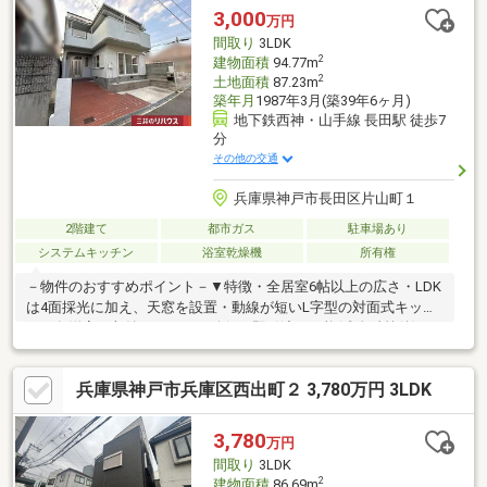
ーガレージ付の車庫
3,000
万円
間取り
3LDK
2
建物面積
94.77m
2
土地面積
87.23m
築年月
1987年3月(築39年6ヶ月)
地下鉄西神・山手線 長田駅 徒歩7
分
その他の交通
兵庫県神戸市長田区片山町１
2階建て
都市ガス
駐車場あり
システムキッチン
浴室乾燥機
所有権
－物件のおすすめポイント－▼特徴・全居室6帖以上の広さ・LDK
は4面採光に加え、天窓を設置・動線が短いL字型の対面式キッチ
ン・各洋室に収納スペースを確保・即引渡し可能(残金精算後)▼
設備・浴室暖房乾燥機・温水洗浄便座▼2025年8月室内外リフォ
ーム済【交換】キッチン、浴槽、トイレ、洗面台 等【張替】クロ
兵庫県神戸市兵庫区西出町２ 3,780万円 3LDK
ス、フロアタイル、CF、網戸 他※土地面積は、公簿面積104.23平
米を土地面積87.23平米と他私道面積約17平米に机上で分筆した概
算値となります■ ご希望の住まい探しをお手伝いします
3,780
万円
━━━━━・・・物件の詳細・ご相談はお気軽にお問い合わせく
間取り
3LDK
ださい。
2
建物面積
86.69m