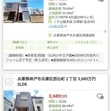
間取り
3LDK
2
建物面積
76.65m
2
土地面積
33.36m
築年月
1997年4月(築29年5ヶ月)
ＪＲ山陽本線 兵庫駅 徒歩9分
その他の交通
兵庫県神戸市兵庫区西柳原町
3階建て以上
都市ガス
システムキッチン
所有権
即入居可
（建物特徴）■鉄骨造3階建・3LDKの中古戸建■2026年2月室内リ
フォーム完了予定（即入居可）■建物面積76.65㎡のコンパクト×機
能的な住まい■全居室ありでファミリーにも対応可能な間取り■既
存住宅かし保険5年付きで安心の住まい■近隣商業地域につき生活
利便施設充実（立地）■JR山陽本線「兵庫」駅 徒歩8分■神戸高速
兵庫県神戸市兵庫区西出町２丁目 3,680万円
東西線「新開地」駅 徒歩10分■神戸高速東西線「大開」駅 徒歩13
分■複数路線利用可能で三宮・大阪方面へもアクセス良好■駅徒歩
3LDK
圏×フラットアプローチの利便性の高い立地■通勤・通学・買物す
べてが揃う都市型住環境
3,680
万円
間取り
3LDK
2
建物面積
86.69m
2
土地面積
67.7m