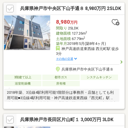
兵庫県神戸市中央区下山手通８ 8,980万円 2SLDK
8,980
万円
間取り
2SLDK
2
建物面積
127.26m
2
土地面積
67.79m
築年月
2018年5月(築8年4ヶ月)
神戸高速鉄道東西線 西元町駅 徒歩
3分
その他の交通
兵庫県神戸市中央区下山手通８
3階建て以上
都市ガス
システムキッチン
浴室乾燥機
所有権
2018年築、3沿線4駅利用可能1階部分は事務所・店舗としても利
用可能■3沿線4駅利用可能・神戸高速鉄道東西線『西元町』駅
徒歩3分・神戸高速鉄道東西線『花隈』駅 徒歩4分・JR東海道本
線『神戸』駅 徒歩9分・神戸市営地下鉄西神・山手線『大倉
山』駅 徒歩6分□約19.2帖のLDK□洋室は約9.8帖と約7.5帖・3階
兵庫県神戸市長田区片山町１ 3,000万円 3LDK
洋室の間にウォークインクローゼットあり。 □屋上ルーフバルコ
ニーにはコンセント、浴槽、シャワーがございます。□シャッタ