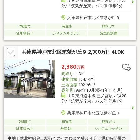
ＪＲ東海道本線 三ノ宮駅 バス25
分/「筑紫が丘東」バス停 停歩3分
兵庫県神戸市北区筑紫が丘９
2階建て
南道路
都市ガス
駐車場あり
システムキッチン
浴室乾燥機
兵庫県神戸市北区筑紫が丘９ 2,380万円 4LDK
2,380
万円
間取り
4LDK
2
建物面積
134.14m
2
土地面積
192.26m
築年月
1984年10月(築41年11ヶ月)
ＪＲ東海道本線 三ノ宮駅 バス28
分/「筑紫が丘東」バス停 停歩1分
兵庫県神戸市北区筑紫が丘９
2階建て
南道路
都市ガス
駐車場あり
駐車2台
システムキッチン
◆地下鉄北神線谷上駅行きのバス停まで徒歩４分！通勤時間帯の