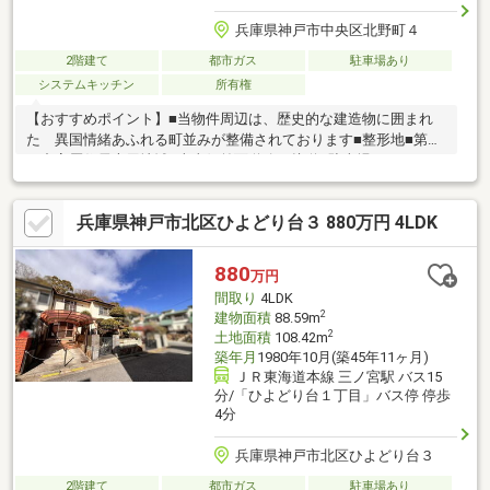
兵庫県神戸市中央区北野町４
2階建て
都市ガス
駐車場あり
システムキッチン
所有権
【おすすめポイント】■当物件周辺は、歴史的な建造物に囲まれ
た 異国情緒あふれる町並みが整備されております■整形地■第二
種中高層住居専用地域■南東側前面道路に接道■駐車場スペースあ
り■4LDKの間取り■各居室に窓あり■各居室に収納あり■浴室に窓
あり■3路線アクセス 阪急神戸線「神戸三宮」駅徒歩12分 東海
兵庫県神戸市北区ひよどり台３ 880万円 4LDK
道線「三ノ宮」駅徒歩14分 神戸市営地下鉄西神山手線「三宮」
駅徒歩11分ご不明な点がありましたら、お気軽にお問い合わせく
ださい！
880
万円
間取り
4LDK
2
建物面積
88.59m
2
土地面積
108.42m
築年月
1980年10月(築45年11ヶ月)
ＪＲ東海道本線 三ノ宮駅 バス15
分/「ひよどり台１丁目」バス停 停歩
4分
兵庫県神戸市北区ひよどり台３
2階建て
都市ガス
駐車場あり