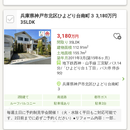
ング部分床暖房有り◎東西両面道路に面しています◎2023年4月:
外壁塗装・コーキング修復工事◎2020年4月:給湯器交換
兵庫県神戸市北区ひよどり台南町３ 3,180万円
3SLDK
3,180
万円
間取り
3SLDK
2
建物面積
112.91m
2
土地面積
155.7m
築年月
2011年3月(築15年6ヶ月)
地下鉄西神・山手線 三宮駅 バス14
分/「ひよどり台１丁目」バス停 停歩
9分
兵庫県神戸市北区ひよどり台南町
３
2階建て
南道路
都市ガス
ルーフバルコニー
駐車場あり
駐車2台
毎週土日に予約制見学会開催！（火・水除く平日もご対応可能で
す。2日前までに必ずご予約ください）●リフォーム内容：一部ク
ロス貼替、床リペア補修、畳表替え、トイレ交換、キッチンコン
ロ及び換気扇交換、給湯器交換、浴槽塗装、植栽剪定、ハウスク