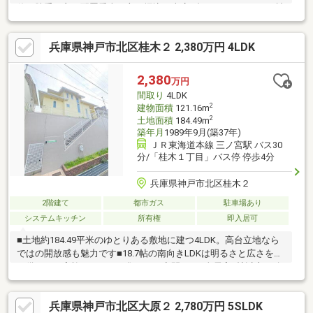
使い勝手の良い配置愛車を守る掘込み車庫1台つきリフォーム・諸
条件・ご相談ください
兵庫県神戸市北区桂木２ 2,380万円 4LDK
2,380
万円
間取り
4LDK
2
建物面積
121.16m
2
土地面積
184.49m
築年月
1989年9月(築37年)
ＪＲ東海道本線 三ノ宮駅 バス30
分/「桂木１丁目」バス停 停歩4分
兵庫県神戸市北区桂木２
2階建て
都市ガス
駐車場あり
システムキッチン
所有権
即入居可
■土地約184.49平米のゆとりある敷地に建つ4LDK。高台立地なら
ではの開放感も魅力です■18.7帖の南向きLDKは明るさと広さを兼
ね備え、ご家族がゆったり集まれる空間です■全居室6帖以上を確
保し、主寝室にはWIC付き。家族それぞれのプライベート空間も
大切にできます■食洗機付きキッチンや追焚機能付き浴室など、
兵庫県神戸市北区大原２ 2,780万円 5SLDK
毎日の家事負担を軽減する設備も充実■庭10坪以上のゆとりがあ