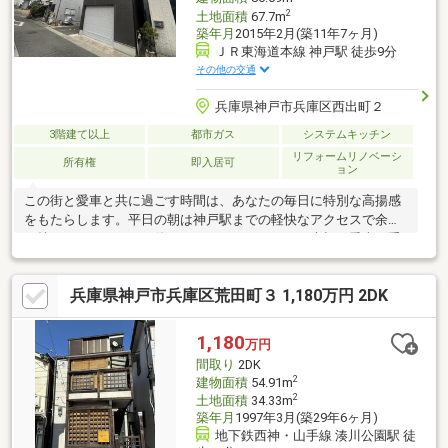
2
土地面積
67.7m
築年月
2015年2月(築11年7ヶ月)
ＪＲ東海道本線 神戸駅 徒歩9分
その他の交通
兵庫県神戸市兵庫区西出町２
3階建て以上
都市ガス
システムキッチン
リフォームリノベーシ
所有権
即入居可
ョン
この街と愛車と共に過ごす時間は、あなたの毎日に特別な高揚感
をもたらします。平日の朝は神戸駅までの軽快なアクセスで余裕
を持ってスタートし、休日はインナーガレージで大切な愛車の手
入れを心ゆくまで楽しむ。一歩外に出れば「ハーバーランド
umie」のきらめくウォーターフロントが広がり、ショッピングや
兵庫県神戸市兵庫区荒田町３ 1,180万円 2DK
シネマが日常の延長線上に溶け込みます。月々９万円という現在
の家賃と変わらないスマートな支払いで、これほど贅沢な都市生
活と愛車との隠れ家が手に入る安心感。時が経ち、街が進化を遂
1,180
万円
げても、この利便性と確かな資産価値があなたの未来を豊かに支
間取り
2DK
え続けます。利便性も趣味も妥協しない、理想の未来がここから
2
建物面積
54.91m
始まります。
2
土地面積
34.33m
築年月
1997年3月(築29年6ヶ月)
地下鉄西神・山手線 湊川公園駅 徒