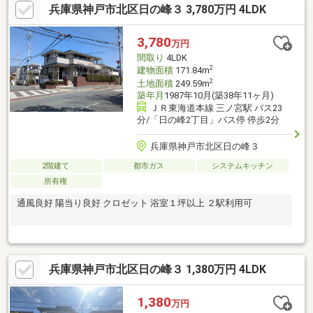
兵庫県神戸市北区日の峰３ 3,780万円 4LDK
です。・2台駐車可能（車種制限有）。来客時にも便利な駐車スペ
ース。・周辺には公園も多く、落ち着いた住環境で子育て世帯に
もおすすめです。
3,780
万円
間取り
4LDK
2
建物面積
171.84m
2
土地面積
249.59m
築年月
1987年10月(築38年11ヶ月)
ＪＲ東海道本線 三ノ宮駅 バス23
分/「日の峰2丁目」バス停 停歩2分
兵庫県神戸市北区日の峰３
2階建て
都市ガス
システムキッチン
所有権
通風良好 陽当り良好 クロゼット 浴室１坪以上 ２駅利用可
兵庫県神戸市北区日の峰３ 1,380万円 4LDK
1,380
万円