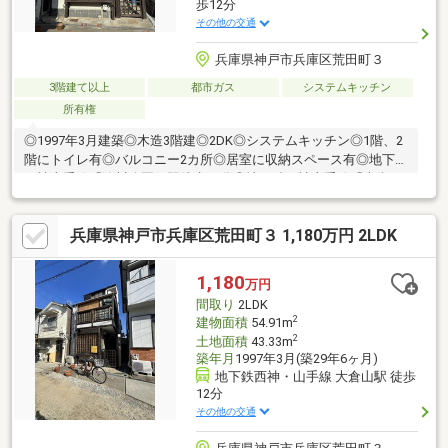
歩12分
その他の交通
兵庫県神戸市兵庫区荒田町３
3階建て以上
都市ガス
システムキッチン
所有権
◎1997年3月建築◎木造3階建◎2DK◎システムキッチン◎1階、2
階にトイレ有◎バルコニー2カ所◎居室に収納スペース有◎地下鉄
西神山手線「湊川公園」駅徒歩12分◎地下鉄西神山手線「大倉
山」駅徒歩12分◎神戸高速鉄道「高速神戸」駅徒歩15分※本私道
負担(約9平米)はセットバック部分の面積です
兵庫県神戸市兵庫区荒田町３ 1,180万円 2LDK
1,180
万円
間取り
2LDK
2
建物面積
54.91m
2
土地面積
43.33m
築年月
1997年3月(築29年6ヶ月)
地下鉄西神・山手線 大倉山駅 徒歩
12分
その他の交通