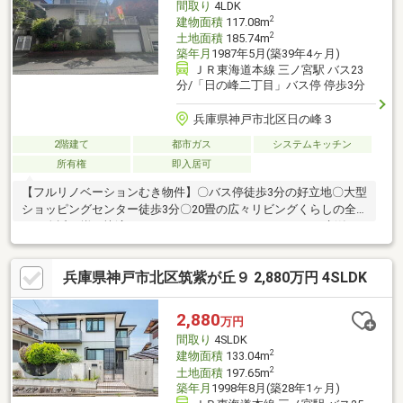
間取り
4LDK
2
建物面積
117.08m
2
土地面積
185.74m
築年月
1987年5月(築39年4ヶ月)
ＪＲ東海道本線 三ノ宮駅 バス23
分/「日の峰二丁目」バス停 停歩3分
兵庫県神戸市北区日の峰３
2階建て
都市ガス
システムキッチン
所有権
即入居可
【フルリノベーションむき物件】〇バス停徒歩3分の好立地〇大型
ショッピングセンター徒歩3分〇20畳の広々リビングくらしの全
てが身近に揃う快適ロケーションです。リノベーションは新築よ
り費用を抑えながら理想の住まいづくりを目指せるのが大きな魅
力です。
兵庫県神戸市北区筑紫が丘９ 2,880万円 4SLDK
2,880
万円
間取り
4SLDK
2
建物面積
133.04m
2
土地面積
197.65m
築年月
1998年8月(築28年1ヶ月)