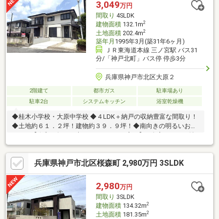
3,049
万円
間取り
4SLDK
2
建物面積
132.1m
2
土地面積
202.4m
築年月
1995年3月(築31年6ヶ月)
ＪＲ東海道本線 三ノ宮駅 バス31
分/「神戸北町」バス停 停歩3分
兵庫県神戸市北区大原２
2階建て
都市ガス
駐車場あり
駐車2台
システムキッチン
浴室乾燥機
◆桂木小学校・大原中学校 ◆４LDK＋納戸の収納豊富な間取り！
◆土地約６１．２坪！建物約３９．９坪！◆南向きの明るいお庭
あり！【令和８年７月末フルリフォーム完了】■ 全室：クロス貼
替、網戸張替、フローリング上貼り、ハウスクリーニング、建具
全て交換■ LDK：キッチン交換■ 脱衣所：洗面化粧台交換、洗濯水
兵庫県神戸市北区桜森町 2,980万円 3SLDK
栓交換、クッションフロア張替■ 浴室：ユニットバス交換（浴室
拡張工事も実施）■ トイレ：１階・２階交換、クッションフロア
張替■ 給湯器交換■ 外構：外壁塗装（屋根は令和６年７月に塗装
2,980
万円
済み）、駐車場造成（並立２台駐車可能）
間取り
3SLDK
2
建物面積
134.32m
2
土地面積
181.35m