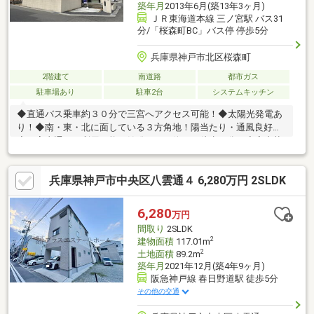
築年月
2013年6月(築13年3ヶ月)
ＪＲ東海道本線 三ノ宮駅 バス31
分/「桜森町BC」バス停 停歩5分
兵庫県神戸市北区桜森町
2階建て
南道路
都市ガス
駐車場あり
駐車2台
システムキッチン
◆直通バス乗車約３０分で三宮へアクセス可能！◆太陽光発電あ
り！◆南・東・北に面している３方角地！陽当たり・通風良好！
◆三宮直通バス利用可能！始発のバス停まで徒歩５分！◆室内状
況良好！◆駐車２台可能！◆リビングダイニング・キッチンは２
３．９帖！（天井高約２，７５０ｍｍ）◆ご家族との会話が弾む
兵庫県神戸市中央区八雲通４ 6,280万円 2SLDK
対面キッチン！◆キッチン横にパントリーあり！◆掘りごたつの
ある書斎あり！◆玄関には２WAYの大容量SICあり！◆ご家族や
ご友人とBBQや大切なペットと遊んだり、家庭菜園・ガーデニン
6,280
万円
グ等が楽しめるお庭あり！◆収納豊富な間取り！ＬＤＫにガス床
間取り
2SLDK
暖房あり！
2
建物面積
117.01m
2
土地面積
89.2m
築年月
2021年12月(築4年9ヶ月)
阪急神戸線 春日野道駅 徒歩5分
その他の交通