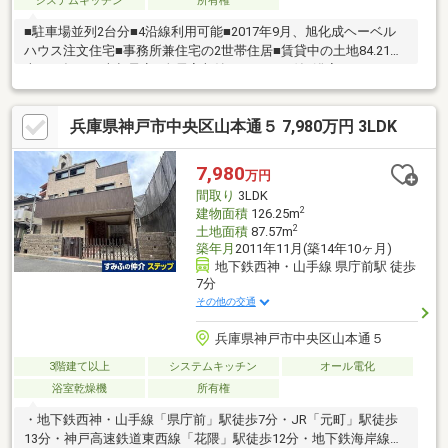
システムキッチン
所有権
■駐車場並列2台分■4沿線利用可能■2017年9月、旭化成ヘーベル
ハウス注文住宅■事務所兼住宅の2世帯住居■賃貸中の土地84.21平
米と一括して売却予定■全居室収納・エアコン付■浴室・キッチン
2ヶ所、トイレ4ヶ所、設備充実 ■両面バルコニー、陽当たり・通
風良好■中央小学校徒歩4分、中布引学校徒歩14分 ■スーパー徒歩
兵庫県神戸市中央区山本通５ 7,980万円 3LDK
3分、コンビニ徒歩2分、大安亭市場徒歩3分■生活施設が近隣にあ
り大変便利な立地スーパーが近くにあるので、買い物が楽です。
大きな物などの収納にも、納戸があるので事欠くことはありませ
7,980
万円
ん。駅から徒歩5分の駅近物件です。
間取り
3LDK
2
建物面積
126.25m
2
土地面積
87.57m
築年月
2011年11月(築14年10ヶ月)
地下鉄西神・山手線 県庁前駅 徒歩
7分
その他の交通
兵庫県神戸市中央区山本通５
3階建て以上
システムキッチン
オール電化
浴室乾燥機
所有権
・地下鉄西神・山手線「県庁前」駅徒歩7分・JR「元町」駅徒歩
13分・神戸高速鉄道東西線「花隈」駅徒歩12分・地下鉄海岸線