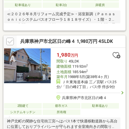
駐車場あり
駐車2台
床暖房
≪２０２６年８月リフォーム完成予定≫・浴室新調（Ｐａｎａｓ
ｏｎｉｃシステムバスオフローラ１８１８サイズ）・１階・２階
トイレ新調（ＴＯＴＯ一体型トイレ ＺＪ１）・クロス新調・畳
表替え・襖貼替え家族団欒の時間がとれる、お手入れのしやすさ
を重視した水回りリフォーム。☆コモンステージ桂木☆積水ハウ
兵庫県神戸市北区日の峰４ 1,980万円 4SLDK
ス施工☆土地面積５０.４１坪☆南東角地で日当たり良好、明るい
お住まいです。☆ＬＤＫは約２３．０帖の広さがございます。☆
駐車スペース２台駐車可能（車種による）☆浴室バルコニー付☆
1,980
万円
主寝室に書斎スペースがあり、在宅ワークに便利です。☆室内丁
間取り
4SLDK
寧にお使いです。
2
建物面積
119.92m
2
土地面積
185.94m
築年月
1988年5月(築38年4ヶ月)
ＪＲ東海道本線 三ノ宮駅 バス25
分/「日の峰2丁目」バス停 停歩9分
兵庫県神戸市北区日の峰４
2階建て
都市ガス
駐車場あり
システムキッチン
所有権
神戸北町の閑静な住宅街三宮へはバス1本で快適移動道路から高台
に位置しておりプライバシーが守られます全室南向きの間取り・