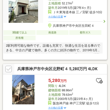
2
土地面積
52.27m
築年月
2019年5月(築7年4ヶ月)
ＪＲ東海道本線 三ノ宮駅 徒歩10分
その他の交通
兵庫県神戸市中央区生田町４
3階建て以上
南道路
都市ガス
所有権
2駅利用可能な物件です。設備も充実で、快適な生活を送る事ので
きる、中古の戸建て物件。多くの方に好評の物件で、2019年5月
築となっています。建物面積94.76㎡でご家族と過ごすのにも問題
のない広さです。楽しく快適に生活をしたい方は収納もたっぷり
の2SLDK。駅から物件まで徒歩10分です。小さなお子様がいる方
兵庫県神戸市中央区北野町４ 5,280万円 4LDK
もベビーカーは高低差の少ない平坦地がいいですよね。
5,280
万円
間取り
4LDK
2
建物面積
88.86m
2
土地面積
78.63m
築年月
2003年5月(築23年4ヶ月)
阪急神戸線 神戸三宮駅 徒歩12分
その他の交通