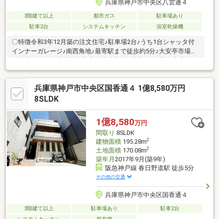
兵庫県神戸市中央区八雲通４
3階建て以上
都市ガス
駐車場あり
駐車2台
システムキッチン
浴室乾燥機
〇特徴令和3年12月築の注文住宅♪駐車場2台♪うち1台シャッタ付
インナーガレージ♪南西角地♪最寄駅まで徒歩約5分♪大安亭市場ま
で徒歩約2分♪〇学校神戸市立中央小学校…徒歩約9分神戸市立布引
中学校…徒歩約18分〇弊社が選ばれ続ける理由1．住宅ローンに自
信あり！提携銀行多数あり♪頭金ゼロで購入可能です。金利や条件
兵庫県神戸市中央区国香通４ 1億8,580万円
などお客様にあった最適なご提案可能♪2．初めての購入の方も安
心のサポートお一人お一人に寄り添ったご提案をいたします。3．
8SLDK
購入にかかる費用のシュミレーション作成！気になる【お金】の
こと、イチからご説明します。見学予約の詳細はイベント情報を
1億8,580
万円
ご確認ください♪
間取り
8SLDK
2
建物面積
195.28m
2
土地面積
170.08m
築年月
2017年9月(築9年)
阪急神戸線 春日野道駅 徒歩5分
その他の交通
兵庫県神戸市中央区国香通４
3階建て以上
駐車場あり
駐車2台