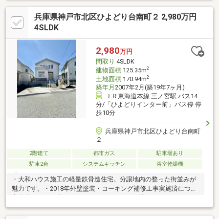
リーニング他●新築時の長期保証継続可能で長期的な安心をサポ
兵庫県神戸市北区ひよどり台南町２ 2,980万円
ートします。●長期優良住宅認定済み。耐震・省エネ・劣化対策
など、将来にわたって安心して暮らせる高品質住宅です。
4SLDK
2,980
万円
間取り
4SLDK
2
建物面積
125.35m
2
土地面積
170.94m
築年月
2007年2月(築19年7ヶ月)
ＪＲ東海道本線 三ノ宮駅 バス14
分/「ひよどりインター前」バス停 停
歩10分
兵庫県神戸市北区ひよどり台南町
２
2階建て
都市ガス
駐車場あり
駐車2台
システムキッチン
浴室乾燥機
・大和ハウス施工の軽量鉄骨造住宅。分譲地内の整った街並みが
魅力です。・2018年外壁塗装・コーキング補修工事実施済につき
室内外ともに丁寧にお使いです。・LDK約17帖のゆとりある
4SLDKプラン。ファミリー層にもおすすめの間取りです。・東西
両面道路に接道しており、陽当たり・通風良好な開放感ある立地