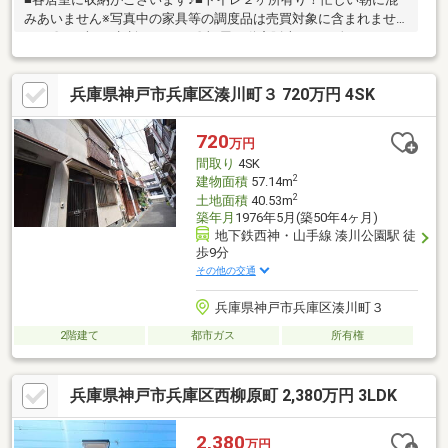
みあいません※写真中の家具等の調度品は売買対象に含まれませ
ん。〇まずはご相談ください〇福屋不動産販売では、次のような
ニーズにもお応えしています。◆ お家さがしの段取りを知りたい
◆ご検討からご契約までの一連の流れをご説明します。初めての
兵庫県神戸市兵庫区湊川町３ 720万円 4SK
住まい購入のご参考にしてください♪◆ 予算を知りたい◆収入や
家賃から予算やローン金額のシミュレーションをします。物件購
入の際に不安となる諸費用や税金のことにお答えします。
720
万円
間取り
4SK
2
建物面積
57.14m
2
土地面積
40.53m
築年月
1976年5月(築50年4ヶ月)
地下鉄西神・山手線 湊川公園駅 徒
歩9分
その他の交通
兵庫県神戸市兵庫区湊川町３
2階建て
都市ガス
所有権
兵庫県神戸市兵庫区西柳原町 2,380万円 3LDK
2,380
万円