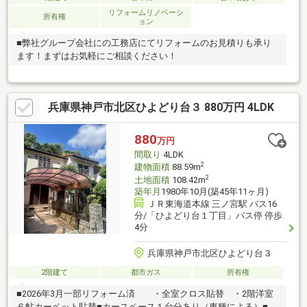
リフォームリノベーシ
所有権
ョン
■弊社グループ会社にの工務店にてリフォームのお見積りも承り
ます！まずはお気軽にご相談ください！
兵庫県神戸市北区ひよどり台３ 880万円 4LDK
880
万円
間取り
4LDK
2
建物面積
88.59m
2
土地面積
108.42m
築年月
1980年10月(築45年11ヶ月)
ＪＲ東海道本線 三ノ宮駅 バス16
分/「ひよどり台１丁目」バス停 停歩
4分
兵庫県神戸市北区ひよどり台３
2階建て
都市ガス
所有権
■2026年3月一部リフォーム済 ・全室クロス貼替 ・2階洋室
６帖カーペット貼替■カースペース１台分あり（車種による）■４