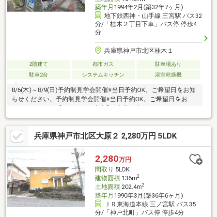
築年月
1994年2月(築32年7ヶ月)
地下鉄西神・山手線 三宮駅 バス32
分/「桂木２丁目下車」バス停 停歩4
分
兵庫県神戸市北区桂木１
2階建て
都市ガス
駐車場あり
駐車2台
システムキッチン
浴室乾燥機
8/6(木)～8/9(日)予約制見学会開催※当日予約OK。ご希望日をお知
らせください。予約制見学会開催※当日予約OK。ご希望日をお知
らせください。【リフォーム内容】●内装工事システムキッチン
交換、ユニットバス交換、温水洗浄便座トイレ交換、洗面化粧台
交換、フローリング上張り、クロス張替え、畳表替え、クッショ
兵庫県神戸市北区大原２ 2,280万円 5LDK
ンフロア張替え、給湯器交換【おすすめポイント】・雨漏り、構
造上主要な部分の欠陥や・腐食、給排水管の故障や漏水について
お引渡しより２年間保証・シロアリ防除工事施工後5年間保証・新
2,280
万円
品の照明器具設置済みなので入居後にすぐに生活が始められま
間取り
5LDK
す・返済額や融資可
2
建物面積
136m
2
土地面積
202.4m
築年月
1990年3月(築36年6ヶ月)
ＪＲ東海道本線 三ノ宮駅 バス35
分/「神戸北町」バス停 停歩4分