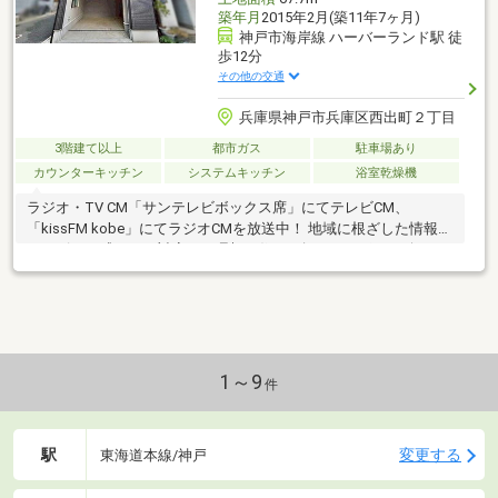
築年月
2015年2月(築11年7ヶ月)
神戸市海岸線 ハーバーランド駅 徒
歩12分
その他の交通
兵庫県神戸市兵庫区西出町２丁目
3階建て以上
都市ガス
駐車場あり
カウンターキッチン
システムキッチン
浴室乾燥機
ラジオ・TV CM「サンテレビボックス席」にてテレビCM、
「kissFM kobe」にてラジオCMを放送中！ 地域に根ざした情報力
とスピード感のある対応で、理想の住まい探しをサポート致しま
す♪
1～9
件
駅
変更する
東海道本線/神戸