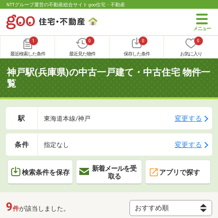
NTTグループ運営の不動産総合サイト goo住宅・不動産
1
0
0
0
最近検索した条件
最近見た物件
保存した条件
お気に入り
神戸駅(兵庫県)の中古一戸建て・中古住宅 物件一
覧
駅
変更する
東海道本線/神戸
条件
変更する
指定なし
新着メールを受
検索条件を保存
アプリで探す
取る
9
件
が該当しました。