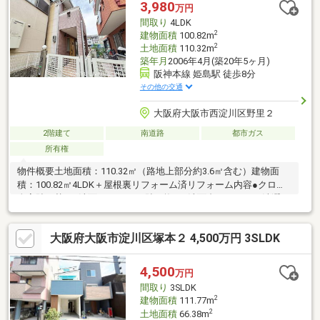
640m)空家につきお気軽にご内覧ご予約くださいませ。また、リ
3,980
万円
フォームのご相談も承っております。
間取り
4LDK
2
建物面積
100.82m
2
土地面積
110.32m
築年月
2006年4月(築20年5ヶ月)
阪神本線 姫島駅 徒歩8分
その他の交通
大阪府大阪市西淀川区野里２
2階建て
南道路
都市ガス
所有権
物件概要土地面積：110.32㎡（路地上部分約3.6㎡含む）建物面
積：100.82㎡4LDK＋屋根裏リフォーム済リフォーム内容●クロス
全室貼り替え●洗面、トイレCF貼り換え●洗面台、トイレ、洗濯パ
ン新調●1階フロアタイル貼り替えACCESS阪神本線「姫島」駅
約8分東西線「御幣」駅 約11分JR「塚本」駅 約12分
大阪府大阪市淀川区塚本２ 4,500万円 3SLDK
4,500
万円
間取り
3SLDK
2
建物面積
111.77m
2
土地面積
66.38m