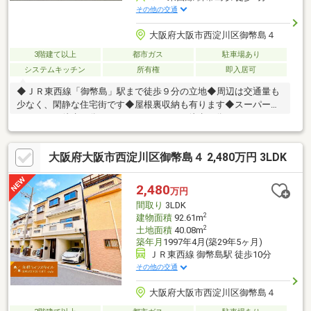
その他の交通
大阪府大阪市西淀川区御幣島４
3階建て以上
都市ガス
駐車場あり
システムキッチン
所有権
即入居可
◆ＪＲ東西線「御幣島」駅まで徒歩９分の立地◆周辺は交通量も
少なく、閑静な住宅街です◆屋根裏収納も有ります◆スーパーマ
ルハチまで徒歩５分、スーパーライフまで徒歩７分、コーナンま
で徒歩５分など買物施設多数有り、毎日の買物にも便利な立地で
す◆食洗器や浴室暖房乾燥機付◆香蓑小学校まで徒歩６分で大き
大阪府大阪市西淀川区御幣島４ 2,480万円 3LDK
な道路を通らず通えますのでお子様がいらっしゃる方も安心◆周
辺には公園も多く、ペットの散歩やお子様の遊び場にも最適◆ビ
ルトイン駐車場で雨の日も安心◆セブンイレブンまで徒歩４分、
2,480
万円
ローソンまで徒歩６分
間取り
3LDK
2
建物面積
92.61m
2
土地面積
40.08m
築年月
1997年4月(築29年5ヶ月)
ＪＲ東西線 御幣島駅 徒歩10分
その他の交通
大阪府大阪市西淀川区御幣島４