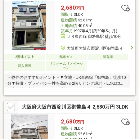
2,680
万円
間取り
3LDK
2
建物面積
92.61m
2
土地面積
40.08m
築年月
1997年4月(築29年5ヶ月)
ＪＲ東西線 御幣島駅 徒歩10分
大阪府大阪市西淀川区御幣島４
3階建て以上
都市ガス
所有権
リフォームリノベーシ
即入居可
ョン
－物件のおすすめポイント－▼立地・JR東西線「御幣島」徒歩10
分▼特徴・プライバシー性を高める2階リビング設計・LDKは3面
採光設計、東向きバルコニー隣接・3階に和室を配置・トイレは2
箇所・即引渡し可能(残金精算後)▼2026年1月室内リフォーム済
【交換】キッチン、UB、洗面化粧台、トイレ、建具一部 等【貼
大阪府大阪市西淀川区御幣島４ 2,680万円 3LDK
替】クロス全面、フロアタイル、襖、障子 等▼周辺環境・スーパ
ーマルハチみてじま店 徒歩6分(約450m)※建物構造:木造、鉄筋コ
ンクリート造■ ご希望の住まい探しをお手伝いします
2,680
万円
━━━━━・・・物件の詳細・ご相談はお気軽にお問い合わせく
間取り
3LDK
ださい。
2
建物面積
92.61m
2