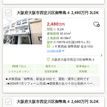
歩7分■野里幼稚園徒歩13分■野里保育園徒歩2分
大阪府大阪市西淀川区御幣島４ 2,480万円 3LDK
2,480
万円
間取り
3LDK
2
建物面積
92.61m
2
土地面積
40.08m
築年月
1997年4月(築29年5ヶ月)
ＪＲ東西線 御幣島駅 徒歩10分
その他の交通
大阪府大阪市西淀川区御幣島４
3階建て以上
都市ガス
駐車場あり
システムキッチン
浴室乾燥機
所有権
■JR東西線「御幣島」駅徒歩10分で、通勤・通学に便利です
♪■2026年1月リフォーム完成♪■屋根裏があり十分な収納スペース
がございます♪■各居室が窓に面しているので、風通しの良いお部
屋になっております♪■駐車スペース付き♪
大阪府大阪市西淀川区御幣島４ 2,680万円 3LDK