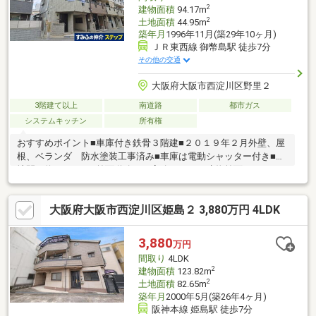
2
建物面積
94.17m
2
土地面積
44.95m
築年月
1996年11月(築29年10ヶ月)
ＪＲ東西線 御幣島駅 徒歩7分
その他の交通
大阪府大阪市西淀川区野里２
3階建て以上
南道路
都市ガス
システムキッチン
所有権
おすすめポイント■車庫付き鉄骨３階建■２０１９年２月外壁、屋
根、ベランダ 防水塗装工事済み■車庫は電動シャッター付き■土
地間口約６．９ｍ■前面道路は丁字路につき、建物前面にゆとり
のある空間があります。■屋根裏収納庫約１２㎡有り■JR東西線
「御幣島」駅まで徒歩７分■阪神電鉄本線「姫島」駅まで徒歩９
大阪府大阪市西淀川区姫島２ 3,880万円 4LDK
分■コンビニまで徒歩１分（ファミリーマート西淀川野里店）
3,880
万円
間取り
4LDK
2
建物面積
123.82m
2
土地面積
82.65m
築年月
2000年5月(築26年4ヶ月)
阪神本線 姫島駅 徒歩7分