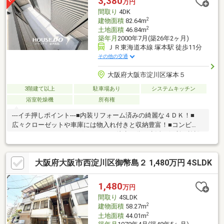
3,380
万円
リーマート」まで徒歩２分◆保育園、小学校、中学校までは徒歩
間取り
4DK
７分圏内でお子様がいらっしゃる方にもおススメです
2
建物面積
82.64m
2
土地面積
46.84m
築年月
2000年7月(築26年2ヶ月)
ＪＲ東海道本線 塚本駅 徒歩11分
その他の交通
大阪府大阪市淀川区塚本５
3階建て以上
駐車場あり
システムキッチン
浴室乾燥機
所有権
---イチ押しポイント---■内装リフォーム済みの綺麗な４ＤＫ！■
広々クローゼットや車庫には物入れ付きと収納豊富！■コンビ
ニ・スーパー・ドラッグストアーが徒歩３分と生活に便利な施設
が充実♪---リフォーム箇所---■ガスコンロ入れ替え、インターホ
ン・畳新調、全室クロス張替、玄関ドア鍵交換 ---周辺環境---■塚
大阪府大阪市西淀川区御幣島２ 1,480万円 4SLDK
本小学校・・・徒歩６分■新北野中学校・・・徒歩８分■スーパ
ー・・・徒歩３分■コンビニ・・・徒歩３分「お家探し」「ご売
却」は地域密着型不動産『ハウスドゥ新大阪北』におまかせ下さ
1,480
万円
い！お客様にお会いできること、スタッフ一同、心よりお待ちし
間取り
4SLDK
ております！
2
建物面積
58.27m
2
土地面積
44.01m