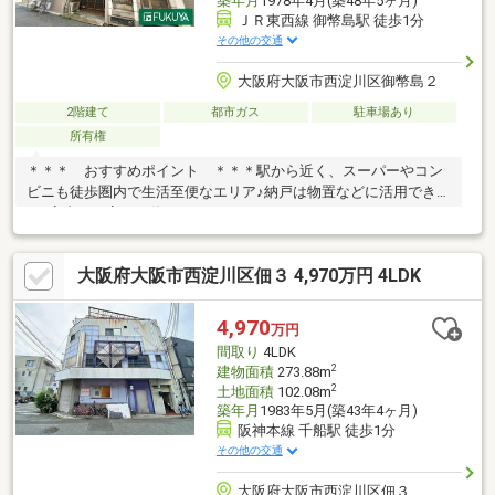
築年月
1978年4月(築48年5ヶ月)
ＪＲ東西線 御幣島駅 徒歩1分
その他の交通
大阪府大阪市西淀川区御幣島２
2階建て
都市ガス
駐車場あり
所有権
＊＊＊ おすすめポイント ＊＊＊駅から近く、スーパーやコン
ビニも徒歩圏内で生活至便なエリア♪納戸は物置などに活用できま
す♪室内は丁寧にお使いいただいております♪S（フリースペー
ス）は納戸ですシャッター付き車庫：幅約2.3ｍ×奥行約5.7ｍ×高
さ約1.5ｍ※再建築不可＊＊＊ 周辺環境 ＊＊＊スーパーマルハ
大阪府大阪市西淀川区佃３ 4,970万円 4LDK
チみてじま店：徒歩4分（259ｍ）ローソン御幣島駅前店：徒歩3
分（172ｍ）エディオンみてじま店：徒歩5分（335ｍ）西淀川歌
島橋郵便局：徒歩4分（246ｍ）大阪市西淀川区役所：徒歩4分
4,970
万円
（291ｍ）大阪府西淀川警察署：徒歩5分（358ｍ）
間取り
4LDK
2
建物面積
273.88m
2
土地面積
102.08m
築年月
1983年5月(築43年4ヶ月)
阪神本線 千船駅 徒歩1分
その他の交通
大阪府大阪市西淀川区佃３