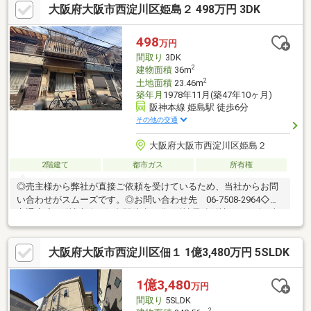
大阪府大阪市西淀川区姫島２ 498万円 3DK
合う土地を知りたい！☆住宅ローンがいくら借りれるのか知りた
い…などなど、その他お家に関することでも、そうでないことで
もスタッフまでお気軽にご相談ください！お問合せ先↓0120-620-
498
万円
078
間取り
3DK
2
建物面積
36m
2
土地面積
23.46m
築年月
1978年11月(築47年10ヶ月)
阪神本線 姫島駅 徒歩6分
その他の交通
大阪府大阪市西淀川区姫島２
2階建て
都市ガス
所有権
◎売主様から弊社が直接ご依頼を受けているため、当社からお問
い合わせがスムーズです。◎お問い合わせ先 06-7508-2964◇◇
交通◇◇■阪神本線 姫島駅徒歩６分■阪神電鉄阪神なんば線 福
駅 １５分■ＪＲ東西線 御幣島駅 １６分≪周辺環境≫◇阪急
オアシス姫島店・・・徒歩６分◇関西スーパー大和田店・・・徒
大阪府大阪市西淀川区佃１ 1億3,480万円 5SLDK
歩１２分◇ローソン姫島５丁目店・・・徒歩２分◇サンドラッグ
姫島店・・・徒歩４分◇姫島小学校・・・徒歩２分◇西淀川中学
校・・・徒歩１０分
1億3,480
万円
間取り
5SLDK
2