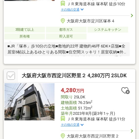
ＪＲ東海道本線 塚本駅 徒歩10分
その他の交通
大阪府大阪市淀川区塚本４
3階建て以上
都市ガス
システムキッチン
所有権
即入居可
■JR「塚本」歩10分の立地■敷地約22坪 建物約46坪 6DK+店舗■全
居室6帖以上あるゆとりある間取■住空間スッキリ！居室収納■外
からの視線が気になりにくい2階DK設計■生活動線良好！お手洗い
×2ヶ所■前道幅約8mで駐車しやすい■小・中学校、スーパー、病
院が徒歩10分圏内で生活便利〈周辺環境〉♪塚本小学校 約250m♪
大阪府大阪市西淀川区野里２ 4,280万円 2SLDK
新北野中学校 約650m♪阪急OASIS 約400mお家探しは、『物件掲
載数No.1』のトラストホームにお任せください！ご相談はお気軽
に♪ 0120-39-3909〇定休日はございません〇住宅ローン相談、買
4,280
万円
替相談もお任せください！
間取り
2SLDK
2
建物面積
76.25m
2
土地面積
51.72m
築年月
2023年8月(築3年1ヶ月)
ＪＲ東海道本線 塚本駅 徒歩11分
その他の交通
大阪府大阪市西淀川区野里２