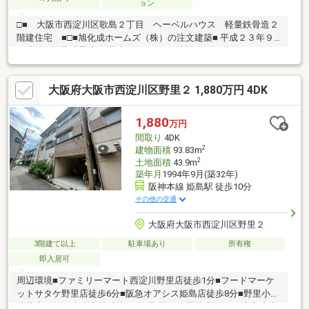
ョン
□■ 大阪市西淀川区歌島２丁目 ヘーベルハウス 軽量鉄骨造２
階建住宅 ■□■旭化成ホームズ（株）の注文建築■ 平成２３年９
月建築■ 軽量鉄骨造 ２階建の５ＬＤＫ■ 土地面積 約３１．８３
坪■ 土地間口 約７．５ｍ■ 前面道路 約５．４ｍ■ 長期優良住宅
（取得後申請要）～ 周辺施設のご案内 ～〇ライフ歌島店 約
大阪府大阪市西淀川区野里２ 1,880万円 4DK
230ｍ〇スギドラッグ歌島店 120ｍ〇西淀病院 約700ｍ〇歌島
小学校 約240ｍ〇歌島中学校 約350ｍ〇歌島郵便局 約170ｍ
1,880
万円
間取り
4DK
2
建物面積
93.83m
2
土地面積
43.9m
築年月
1994年9月(築32年)
阪神本線 姫島駅 徒歩10分
その他の交通
大阪府大阪市西淀川区野里２
3階建て以上
駐車場あり
所有権
即入居可
周辺環境■ファミリーマート西淀川野里店徒歩1分■フードマーケ
ットサタケ野里店徒歩6分■阪急オアシス姫島店徒歩8分■野里小学
校徒歩5分■歌島中学校徒歩11分■野里西公園徒歩1分■西淀病院徒