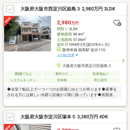
物にも便利です◆阪神なんば線「出来島」駅まで徒歩１０分、阪
大阪府大阪市西淀川区姫島３ 2,980万円 3LDK
神本線「千船」駅まで徒歩１２分の２沿線利用出来る立地。「大
阪梅田」「なんば」まではダイレクトアクセスで通勤や通学、お
出掛けにも便利◆大和田中央公園まで徒歩１分。ペットの散歩や
2,980
万円
お子様の遊び場にも最適◆主寝室９帖でゆとりのある広さ◆各居
間取り
3LDK
室にはクローゼットが有り、パントリーなど収納豊富
2
建物面積
98.4m
2
土地面積
47.06m
築年月
1994年3月(築32年6ヶ月)
阪神本線 姫島駅 徒歩11分
その他の交通
大阪府大阪市西淀川区姫島３
3階建て以上
都市ガス
駐車場あり
システムキッチン
所有権
即入居可
◆全室７帖以上で一つ一つのお部屋にゆとりが有ります◆家事を
される方には嬉しい水廻り設備が２階に揃っています◆前面道路
約１９メートルで車庫入れもラクラク◆阪神本線「姫島」駅まで
徒歩１１分、阪神なんば線「福」駅まで徒歩１１分の２沿線が利
用出来る立地。「大阪梅田」「大阪難波」まではダイレクトアク
大阪府大阪市淀川区塚本５ 3,380万円 4DK
セスで通勤や通学、お出掛けにも便利◆ショッピングセンター
「メラード大和田」「イズミヤスーパーセンター」まで徒歩１０
分圏内で毎日の買物にも便利な立地◆「サンドラッグ」「ファミ