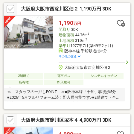
大阪府大阪市西淀川区佃２ 1,190万円 3DK
1,190
万円
間取り
3DK
2
建物面積
44.76m
2
土地面積
31.8m
築年月
1977年7月(築49年2ヶ月)
阪神本線 千船駅 徒歩5分
その他の交通
大阪府大阪市西淀川区佃２
2階建て
都市ガス
システムキッチン
所有権
即入居可
≪ スタッフの一押しPOINT ≫■阪神本線「千船」駅徒歩5分
■2026年5月フルリフォーム済！即入居可能です♪■2階建て・全室
洋室の3ＤＫ■1階に水廻りがまとまり家事もしやすくなっていま
す◎■開口部も多く明るい室内です♪■エアコン2台設置済で初期費
用も抑えることができます■モニターホン付きで誰が来たかすぐ
大阪府大阪市淀川区塚本４ 4,980万円 3DK
に分かり安心！≪ 周辺環境 ≫アバリーナ千船…徒歩6分≫スー
パー・ドラッグストア・100円均一もそろっています！ライフ御
幣島店…徒歩8分デイリーヤマザキ…徒歩4分ホームセンターコーナ