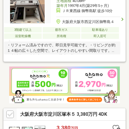
土地面積
40.08m
築年月
1997年4月(築29年5ヶ月)
ＪＲ東西線 御幣島駅 徒歩10分
大阪府大阪市西淀川区御幣島４
3階建て以上
都市ガス
駐車場あり
浴室乾燥機
所有権
即入居可
・リフォーム済みですので、即日見学可能です。・リビングが約
１４帖の広々した空間で、レイアウトのしやすい間取りです。・
お車以外にも自転車、バイクも駐車可能です。
大阪府大阪市淀川区塚本５ 3,380万円 4DK
3,380
万円