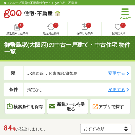
NTTグループ運営の不動産総合サイト goo住宅・不動産
1
0
0
0
最近検索した条件
最近見た物件
保存した条件
お気に入り
御幣島駅(大阪府)の中古一戸建て・中古住宅 物件
一覧
駅
変更する
JR東西線 ＪＲ東西線/御幣島
条件
変更する
指定なし
新着メールを受
検索条件を保存
アプリで探す
取る
84
件
が該当しました。