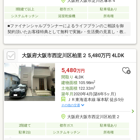
大阪府大阪市淀川区塚本４
3階建て以上
都市ガス
駐車場あり
システムキッチン
浴室乾燥機
所有権
■ファイナンシャルプランナーによるライフプランのご相談を御
契約頂いたお客様特典として無料で実施♪・生活費の見直し・教育
資金等の家族の資金計画・資産運用のコツ・保険の見直し・老後
困らないような資金計画・親の相続対策相談■□■おすすめポイン
ト紹介♪■□■◆大阪市立塚本小学校◆大阪市立新北野中学校◆JR
大阪府大阪市西淀川区柏里２ 5,480万円 4LDK
東海道線「塚本」駅徒歩5分♪◆2023年8月築の3DK♪お車１台駐車
可能♪◆大阪市内に庭付一戸建て住宅♪◆淀川花火大会を自宅で鑑
賞出来ます♪◆近隣商業施設が充実♪◆不動産の相談はCENTYRY21
5,480
万円
サンコスモ吹田関大前店へ♪
間取り
4LDK
2
建物面積
105.98m
2
土地面積
122.32m
築年月
2020年4月(築6年5ヶ月)
ＪＲ東海道本線 塚本駅 徒歩5分
その他の交通
大阪府大阪市西淀川区柏里２
2階建て
都市ガス
駐車場あり
駐車2台
システムキッチン
所有権