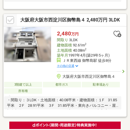
大阪府大阪市西淀川区御幣島４ 2,480万円 3LDK
2,480
万円
間取り
3LDK
2
建物面積
92.61m
2
土地面積
40.08m
築年月
1997年4月(築29年5ヶ月)
ＪＲ東西線 御幣島駅 徒歩8分
その他の交通
大阪府大阪市西淀川区御幣島４
3階建て以上
都市ガス
駐車場あり
所有権
・間取り：３LDK・土地面積：40.08平米・建物面積：１F 31.85
平米 ２F 28.91平米 ３F 31.85平米・東向きバルコニー・屋
根裏収納がございます・リフォーム済み（2026年1月末完成）・
リフォーム内容：浴室／トイレ／洗面／壁紙／その他■利用可能
ＪＲ東西線「御幣島」徒歩約8分阪神電鉄本線「千船」徒歩約16
分ＪＲ東西線「加島」徒歩約17分～ライフインフォメーション