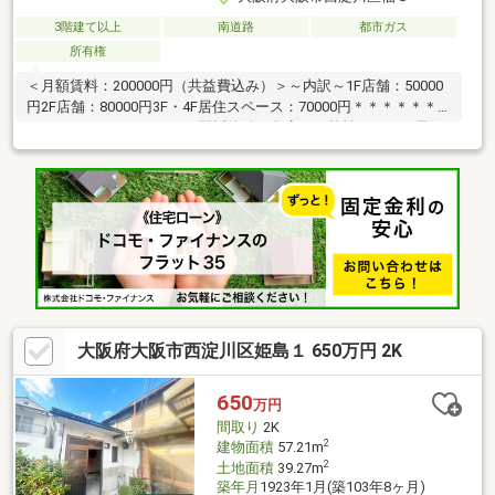
3階建て以上
南道路
都市ガス
所有権
＜月額賃料：200000円（共益費込み）＞～内訳～1F店舗：50000
円2F店舗：80000円3F・4F居住スペース：70000円＊＊＊＊＊＊
＊＊＊＊＊＊＊＊＊＊＊＊駅近物件で集客の可能性もあり！居住
スペース＋店舗×２！店舗にキッチン設備あり！鉄骨造４階建て！
南西角地物件！＊＊＊＊＊＊＊＊＊＊＊＊＊＊＊＊＊＊
大阪府大阪市西淀川区姫島１ 650万円 2K
650
万円
間取り
2K
2
建物面積
57.21m
2
土地面積
39.27m
築年月
1923年1月(築103年8ヶ月)