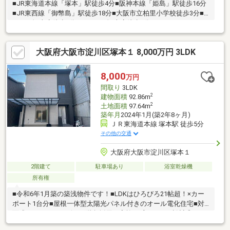
■JR東海道本線「塚本」駅徒歩4分■阪神本線「姫島」駅徒歩16分
■JR東西線「御幣島」駅徒歩18分■大阪市立柏里小学校徒歩3分■
ライフ塚本店徒歩2分■サンディ塚本店徒歩3分■ファミリーマート
西淀川柏里店徒歩1分■柏里本通商店街徒歩3分■柏里西公園徒歩4
分■花川公園徒歩4分■西淀病院徒歩13分
大阪府大阪市淀川区塚本１ 8,000万円 3LDK
8,000
万円
間取り
3LDK
2
建物面積
92.86m
2
土地面積
97.64m
築年月
2024年1月(築2年8ヶ月)
ＪＲ東海道本線 塚本駅 徒歩5分
その他の交通
大阪府大阪市淀川区塚本１
2階建て
駐車場あり
浴室乾燥機
所有権
■令和6年1月築の築浅物件です！■LDKはひろびろ21帖超！×カー
ポート1台分■屋根一体型太陽光パネル付きのオール電化住宅■対
面式キッチン、リビング階段採用！家族を感じられる設計◎■ラ
ンドリールームの収納も豊富♪・「洗う・干す・しまう・着る」の