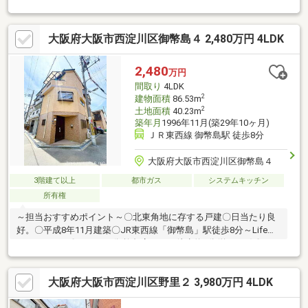
ハウスクリーニング■物件の詳細及び現地案内希望のお問い合わ
せにつきましては担当までお願いいたします。（フリーコール
大阪府大阪市西淀川区御幣島４ 2,480万円 4LDK
０１２０－９９１－４９０）建物面積に車庫面積含む構造／木・
鉄筋コンクリート造
2,480
万円
間取り
4LDK
2
建物面積
86.53m
2
土地面積
40.23m
築年月
1996年11月(築29年10ヶ月)
ＪＲ東西線 御幣島駅 徒歩8分
大阪府大阪市西淀川区御幣島４
3階建て以上
都市ガス
システムキッチン
所有権
～担当おすすめポイント～〇北東角地に存する戸建〇日当たり良
好。〇平成8年11月建築〇JR東西線「御幣島」駅徒歩8分～Life
Infomation～〇コーナン御幣島店 まで徒歩約5分(約260m)〇スー
パーマルハチ御幣島店まで徒歩約5分(約360m)〇ライフ御幣島店
まで徒歩約7分(約500m)〇エディオン御幣島店まで徒歩約6分(約
大阪府大阪市西淀川区野里２ 3,980万円 4LDK
430m)〇御幣島公園まで徒歩約2分(約140m)〇ローソン御幣島３丁
目店まで徒歩約6分(約420m)〇スギ薬局御幣島店まで徒歩約8分(約