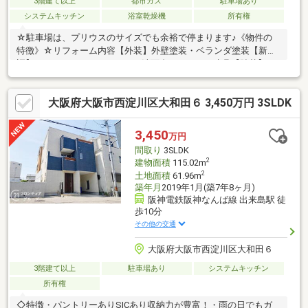
3階建て以上
都市ガス
駐車場あり
システムキッチン
浴室乾燥機
所有権
☆駐車場は、プリウスのサイズでも余裕で停まります♪《物件の
特徴》☆リフォーム内容【外装】外壁塗装・ベランダ塗装【新
調】キッチン・ユニットバス・洗面台・トイレ・建具【貼替】ク
ロス・フロアタイル・CF・畳・襖・障子・etc...・香蓑小学校・歌
島中学校◇他社様が掲載している物件もご紹介可能スマホユーザ
大阪府大阪市西淀川区大和田６ 3,450万円 3SLDK
ーの方は右下の青いボタンでお問い合わせいただければスムーズ
にご案内させていただけます◆自己資金０円でも一戸建の購入が
可能です◆住宅ローンの不安な方（年収・転職歴・年齢・他の借
3,450
万円
入など）◆近隣の一戸建もまとめて内覧可能です◆ご自宅までの
間取り
3SLDK
お迎え無料サービス実施中
2
建物面積
115.02m
2
土地面積
61.96m
築年月
2019年1月(築7年8ヶ月)
阪神電鉄阪神なんば線 出来島駅 徒
歩10分
その他の交通
大阪府大阪市西淀川区大和田６
3階建て以上
駐車場あり
システムキッチン
所有権
◇特徴・パントリーありSICあり収納力が豊富！・雨の日でもガ