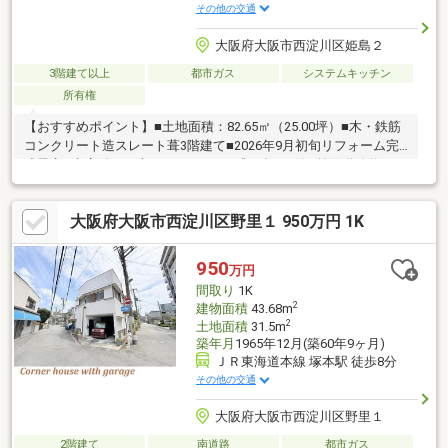
その他の交通
大阪府大阪市西淀川区姫島２
3階建て以上
都市ガス
システムキッチン
所有権
【おすすめポイント】■土地面積：82.65㎡（25.00坪）■木・鉄筋
コンクリート造スレート葺3階建て■2026年9月初旬リフォーム完
成予定■車庫付き（車種による）■平成12年5月築■前面道路約7メ
ートル【リフォーム内容】■ キッチン：新調 ■ユニットバス：新
調 ■洗濯水栓：新調 ■洗面化粧台：新調 ■トイレ：新調 ■給
大阪府大阪市西淀川区野里１ 950万円 1K
湯器：新調 ■クロス：全面貼り替え（新調） ■ポスト：新調
■モニターフォン：新調 ■クッションフロア/フロアタイル：貼
り替え（トイレ、洗面、階段）【アクセス】■阪神電鉄本線「姫
950
万円
島」駅 徒歩7分■ＪＲ東西線「御幣島」駅 徒歩18分
間取り
1K
2
建物面積
43.68m
2
土地面積
31.5m
築年月
1965年12月(築60年9ヶ月)
ＪＲ東海道本線 塚本駅 徒歩8分
その他の交通
大阪府大阪市西淀川区野里１
2階建て
南道路
都市ガス