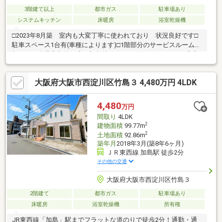
3階建て以上
都市ガス
駐車場あり
システムキッチン
床暖房
浴室乾燥機
□2023年8月築 室内も大変丁寧に使われており 状況良好です□
駐車スペース1台有(車種によります)□1階部分のサービスルームに
加え、 全居室収納、廊下部収納もあり ファミリーでもご安心
の豊富な収納力□LDの一部に床暖房有 □3階の洋室からはなにわ
淀川花火大会を望む（天候等諸条件による）□L字型キッチンで作
大阪府大阪市西淀川区竹島３ 4,480万円 4LDK
業効率に優れており、 LDの様子を見ながらお料理が可能です。
4,480
万円
間取り
4LDK
2
建物面積
99.77m
2
土地面積
92.86m
築年月
2018年3月(築8年6ヶ月)
ＪＲ東西線 加島駅 徒歩2分
その他の交通
大阪府大阪市西淀川区竹島３
2階建て
都市ガス
駐車場あり
床暖房
浴室乾燥機
所有権
JR東西線「加島」駅までフラットな道のりで徒歩2分！通勤・通