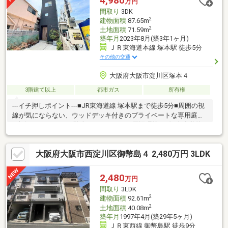
4,980
万円
ン…徒歩9分
間取り
3DK
2
建物面積
87.65m
2
土地面積
71.59m
築年月
2023年8月(築3年1ヶ月)
ＪＲ東海道本線 塚本駅 徒歩5分
その他の交通
大阪府大阪市淀川区塚本４
3階建て以上
都市ガス
所有権
---イチ押しポイント---■JR東海道線 塚本駅まで徒歩5分■周囲の視
線が気にならない、ウッドデッキ付きのプライベートな専用庭。
■南向きバルコニー■駐車スペースあり---周辺環境---■塚本小学校
徒歩7分■歌島中学校 徒歩11分■ローソン JR塚本駅前店 4分■阪急
オアシス 塚本店 4分
大阪府大阪市西淀川区御幣島４ 2,480万円 3LDK
2,480
万円
間取り
3LDK
2
建物面積
92.61m
2
土地面積
40.08m
築年月
1997年4月(築29年5ヶ月)
ＪＲ東西線 御幣島駅 徒歩9分