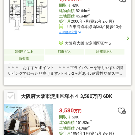
間取り
4DK
2
建物面積
82.64m
2
土地面積
46.84m
築年月
2000年7月(築26年2ヶ月)
ＪＲ東海道本線 塚本駅 徒歩10分
その他の交通
大阪府大阪市淀川区塚本５
3階建て以上
都市ガス
駐車場あり
所有権
＊＊＊ おすすめポイント ＊＊＊プライバシーを守りやすい2階
リビングでゆったり寛げます♪トイレ2ヶ所あり♪耐震性や耐久性
の高い鉄骨造♪スーパーやコンビニが近く生活至便なエリアです♪
大阪府大阪市淀川区塚本４ 3,580万円 6DK
3,580
万円
間取り
6DK
2
建物面積
151.92m
2
土地面積
74.38m
築年月
1984年1月(築42年8ヶ月)