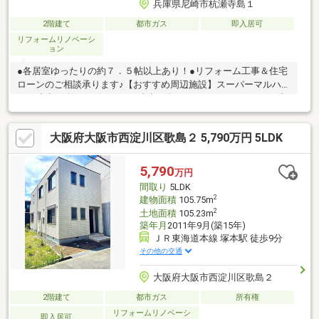
兵庫県尼崎市杭瀬寺島１
2階建て
都市ガス
即入居可
リフォームリノベーシ
ョン
●各居室ゆったりの約７．５帖以上あり！●リフォーム工事＆住宅
ローンのご相談承ります♪【おすすめ周辺施設】スーパーマルハチ
まで徒歩５分／イズミヤまで徒歩７分／ココカラファインまで徒
歩７分 ／キャンドゥまで徒歩８分■旧法賃借権／借地料：３
８，０００円は年２回に分けて徴収／新借地料検討中／承諾料：
大阪府大阪市西淀川区歌島２ 5,790万円 5LDK
１，８００，０００円■□■９０店舗以上のFUKUYAネットワークで
サポートいたします■□■家を買うとき・売るときは福屋不動産販
売尼崎店にお任せください！お客様からのお問い合わせをスタッ
5,790
万円
フ一同お待ちしております！フリーダイヤル：０１２０－２７－
間取り
5LDK
２９８１
2
建物面積
105.75m
2
土地面積
105.23m
築年月
2011年9月(築15年)
ＪＲ東海道本線 塚本駅 徒歩9分
その他の交通
大阪府大阪市西淀川区歌島２
2階建て
都市ガス
所有権
リフォームリノベーシ
即入居可