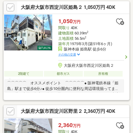
動線が整った神設計！■大阪駅へダイレクトアクセス！最短約3
大阪府大阪市西淀川区姫島２ 1,050万円 4DK
分！・通勤通学に便利＆お出かけの幅も広がります♪・JR東海道
本線「塚本」駅 徒歩5分■お子様の通学も安心の距離！塚本小学校
へ徒歩9分／新北野中学校へ徒歩12分■スーパー・コンビニも徒歩
1,050
万円
圏内！子育て環境◎お気軽にお問い合わせください♪
間取り
4DK
2
建物面積
60.39m
2
土地面積
56.5m
築年月
1975年3月(築51年6ヶ月)
阪神本線 姫島駅 徒歩6分
その他の交通
大阪府大阪市西淀川区姫島２
2階建て
都市ガス
所有権
⌒⌒⌒⌒⌒ オススメポイント ⌒⌒⌒⌒⌒● 阪神電鉄本線「姫
島」駅まで徒歩6分♪● 徒歩10分圏内に便利な周辺環境揃ってます
♪● 1階に水回り集中！動線に優れてます♪● スタイリッシュで斬新
な内装です♪● すぐ横になれる和室はホッと一息つける空間♪● コ
ンビニまで徒歩5分！急な買い出しも便利♪＼☆ 空き家につき、い
大阪府大阪市西淀川区野里２ 2,360万円 4DK
つでも内覧可能 ☆／⌒⌒⌒⌒⌒⌒⌒ 周辺環境
⌒⌒⌒⌒⌒⌒⌒● 阪急オアシス姫島店：徒歩8分● ローソン姫島五
丁目店：徒歩4分● サンドラッグ姫島店：徒歩6分● 大阪姫島郵便
2,360
万円
局：徒歩4分物件詳細などお気軽にご相談下さい♪
間取り
4DK