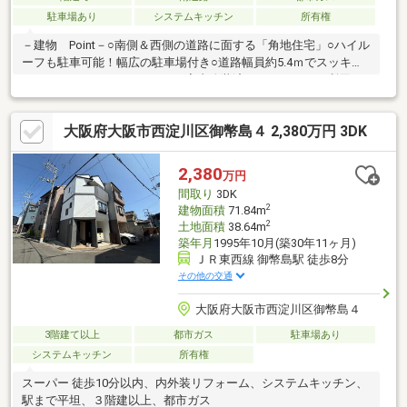
駐車場あり
システムキッチン
所有権
－建物 Point－○南側＆西側の道路に面する「角地住宅」○ハイル
ーフも駐車可能！幅広の駐車場付き○道路幅員約5.4ｍでスッキリ
としたロケーション－Point－○室内改装済みでそのままご利用可
能です○角地で陽当り＆風通しに優れます○投資用物件や車庫付き
事務所の利用可能！≪ご見学について≫○空家＝お客様のご都合
大阪府大阪市西淀川区御幣島４ 2,380万円 3DK
にあわせてご見学可能！○送迎＝スタッフまでお気軽にご相談く
ださい♪
2,380
万円
間取り
3DK
2
建物面積
71.84m
2
土地面積
38.64m
築年月
1995年10月(築30年11ヶ月)
ＪＲ東西線 御幣島駅 徒歩8分
その他の交通
大阪府大阪市西淀川区御幣島４
3階建て以上
都市ガス
駐車場あり
システムキッチン
所有権
スーパー 徒歩10分以内、内外装リフォーム、システムキッチン、
駅まで平坦、３階建以上、都市ガス