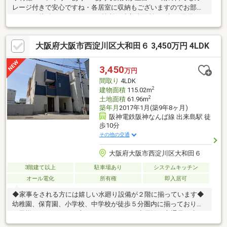
レージ付きで安心ですね・各居室に収納もございますのでお部屋
スッキリ片付きます・トイレ2箇所や独立洗面所など朝の準備もス
ムーズ・浴室に窓があり湿気がこもりにくく衛生的◇立地・大阪
市立大和田小学校まで徒歩約4分・大阪市立淀中学校まで徒歩約2
大阪府大阪市西淀川区大和田６ 3,450万円 4LDK
分◆◇弊社が選ばれる理由◆◇１．お金の扱い方のプロ、ファイ
ナンシャルプランナーが資金計画をサポート！２．買い替えなど
にも対応できる売却専門チームあり！３．たくさんの銀行と繋が
3,450
万円
りがあるため、最も低金利になるように審査が可能！
間取り
4LDK
2
建物面積
115.02m
2
土地面積
61.96m
築年月
2017年1月(築9年8ヶ月)
阪神電鉄阪神なんば線 出来島駅 徒
歩10分
その他の交通
大阪府大阪市西淀川区大和田６
3階建て以上
駐車場あり
システムキッチン
オール電化
所有権
即入居可
◆家事をされる方には嬉しい水廻り設備が２階に揃っています◆
幼稚園、保育園、小学校、中学校が徒歩５分圏内に揃っており、
お子様がいらっしゃる方にもおススメです◆周辺は交通量も少な
く、閑静な住宅街です◆メラード大和田まで徒歩５分で毎日の買