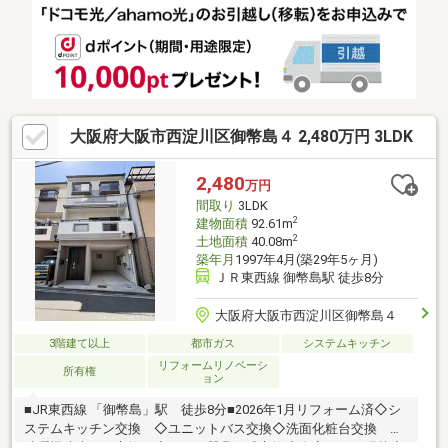
～・香簑小学校まで約486ｍ・歌島中学校まで約983ｍ・野里幼稚
園
大阪府大阪市西淀川区御幣島４ 2,480万円 3LDK
2,480
万円
間取り
3LDK
2
建物面積
92.61m
2
土地面積
40.08m
築年月
1997年4月(築29年5ヶ月)
ＪＲ東西線 御幣島駅 徒歩8分
大阪府大阪市西淀川区御幣島４
3階建て以上
都市ガス
システムキッチン
リフォームリノベーシ
所有権
ョン
■JR東西線 「御幣島」駅 徒歩8分■2026年1月リフォーム済◇シ
ステムキッチン交換 ◇ユニットバス交換◇洗面化粧台交換 ◇
洗濯機防水パン交換 ◇トイレ器具一式交換◇全室クロス張替◇