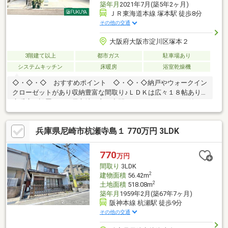
築年月
2021年7月(築5年2ヶ月)
ＪＲ東海道本線 塚本駅 徒歩8分
その他の交通
大阪府大阪市淀川区塚本２
3階建て以上
都市ガス
駐車場あり
システムキッチン
床暖房
浴室乾燥機
◇・◇・◇ おすすめポイント ◇・◇・◇納戸やウォークイン
クローゼットがあり収納豊富な間取り♪ＬＤＫは広々１８帖あり、
床暖房が設置された居心地の良い空間です♪シャッター雨戸付きで
防犯面も安心♪南庭や３階の南向きバルコニーでガーデニングや家
庭菜園も楽しめます♪車庫面積約１３．５㎡・ハイルーフ車も駐車
兵庫県尼崎市杭瀬寺島１ 770万円 3LDK
可♪自転車を止めれるスペースもございます♪◆・◆・ 周辺環
境 ・◆・◆阪急オアシス塚本店：徒歩6分（464ｍ）ローソン淀
川通塚本店：徒歩3分（185ｍ）スギ薬局塚本駅前店：徒歩8分
770
万円
（562ｍ）淀川新北野郵便局：徒歩4分（300ｍ）十三公園：徒歩6
間取り
3LDK
分（461ｍ）
2
建物面積
56.42m
2
土地面積
518.08m
築年月
1959年2月(築67年7ヶ月)
阪神本線 杭瀬駅 徒歩9分
その他の交通