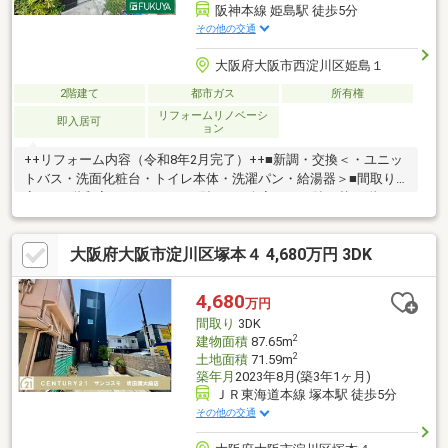
阪神本線 姫島駅 徒歩5分
その他の交通
大阪府大阪市西淀川区姫島１
2階建て
都市ガス
所有権
リフォームリノベーシ
即入居可
ョン
++リフォーム内容（令和8年2月完了）++■新調・交換＜・ユニッ
トバス・洗面化粧台・トイレ本体・洗濯パン・給湯器＞■間取り
変更（1階和室→フローリング貼り）■全室クロス貼り替■1階フロ
ーリング貼り替○3沿線利用可能にて通勤・通学にも便利な立地○
ユニットバス・トイレ・洗面化粧台交換済み○使い勝手が良い2K
大阪府大阪市淀川区塚本４ 4,680万円 3DK
の間取り○1階は扉を設けることで居室としてもお使いいただけま
す（リフォーム費用要）※私道通行料【月額3420円要】※売主契約
不適合責任及び設備補修義務免責※築年月日不詳のため固定資産
4,680
万円
課税台帳記載事項（課税内容）証明書に基づき記載※再建築不可
間取り
3DK
2
建物面積
87.65m
2
土地面積
71.59m
築年月
2023年8月(築3年1ヶ月)
ＪＲ東海道本線 塚本駅 徒歩5分
その他の交通