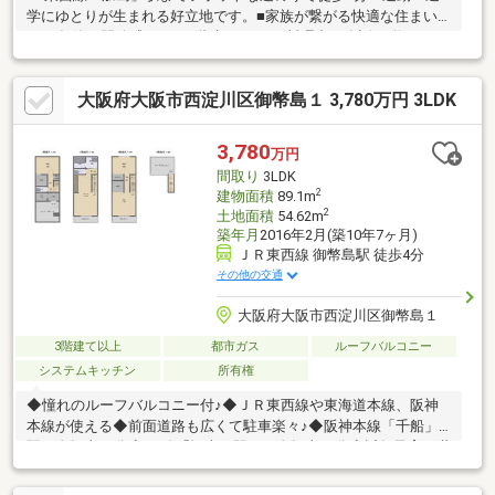
学にゆとりが生まれる好立地です。■家族が繋がる快適な住まい
2018年築、開放感のある2階建て4LDK。料理中も会話が弾むカウ
ンターキッチン（IH採用）。全居室フローリングでお掃除もラク
ラク。■充実の収納と設備衣類が片付くウォークインクローゼッ
大阪府大阪市西淀川区御幣島１ 3,780万円 3LDK
ト完備。雨の日も安心な浴室乾燥機など設備も充実。トイレ2箇所
で朝の混雑もスムーズに。北東向きで日差しが心地よく、閑静な
住宅街のため子育て環境も良好。利便性と居住性を兼ね備えた住
3,780
万円
まいで、新しい生活を始めませんか？
間取り
3LDK
2
建物面積
89.1m
2
土地面積
54.62m
築年月
2016年2月(築10年7ヶ月)
ＪＲ東西線 御幣島駅 徒歩4分
その他の交通
大阪府大阪市西淀川区御幣島１
3階建て以上
都市ガス
ルーフバルコニー
システムキッチン
所有権
◆憧れのルーフバルコニー付♪◆ＪＲ東西線や東海道本線、阪神
本線が使える◆前面道路も広くて駐車楽々♪◆阪神本線「千船」
駅 自転車10分◆JR線「塚本」駅 自転車10分◆近年子育て世
帯に人気上昇中のエリアです！☆気になる物件があるので内覧し
てみたい！☆今よりもっと駅に近いところに住みたい！☆条件に