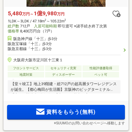
5,480
1億9,980
万円～
万円
2
2
1LDK～3LDK / 47.18m
～105.22m
総戸数
712戸
入居可能時期
即引渡可 ※諸手続き終了次第
価格帯
8,400万円台（7戸）
阪急神戸線「十三」歩3分
阪急宝塚線「十三」歩3分
阪急京都線「十三」歩3分
大阪府大阪市淀川区十三東１
フロントサービス
セキュリティ充実
性能評価書取得
地震対策
ディスポーザー
ペット可
【堂々竣工】地上39階建・総712戸の超高層タワーレジデンス
が誕生。【都心梅田が生活圏】京阪神のビッグターミナル
「十三」駅徒歩3分(※2)。「十三」を基点に広がるマルチアク
セスが魅力。1階にスーパー、2階は図書館フロア！【即入居
可能／諸手続き完了次第】【棟内モデルルームオープン(※6)】
資料をもらう(無料)
※SUUMOのお問い合わせページへ移動します