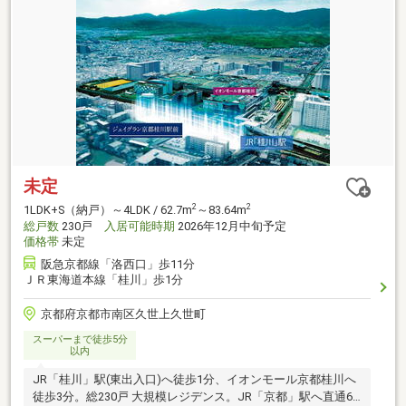
未定
2
2
1LDK+S（納戸）～4LDK / 62.7m
～83.64m
総戸数
230戸
入居可能時期
2026年12月中旬予定
価格帯
未定
阪急京都線「洛西口」歩11分
ＪＲ東海道本線「桂川」歩1分
京都府京都市南区久世上久世町
スーパーまで徒歩5分
以内
JR「桂川」駅(東出入口)へ徒歩1分、イオンモール京都桂川へ
徒歩3分。総230戸 大規模レジデンス。JR「京都」駅へ直通6