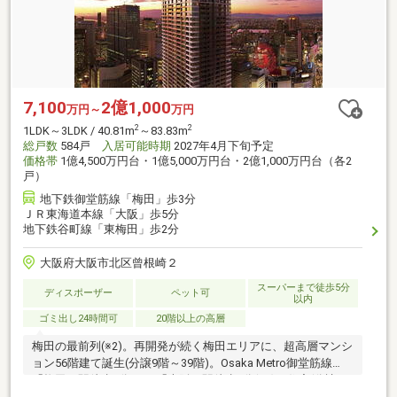
7,100
2億1,000
万円～
万円
2
2
1LDK～3LDK / 40.81m
～83.83m
総戸数
584戸
入居可能時期
2027年4月下旬予定
価格帯
1億4,500万円台・1億5,000万円台・2億1,000万円台（各2
戸）
地下鉄御堂筋線「梅田」歩3分
ＪＲ東海道本線「大阪」歩5分
地下鉄谷町線「東梅田」歩2分
大阪府大阪市北区曾根崎２
スーパーまで徒歩5分
ディスポーザー
ペット可
以内
ゴミ出し24時間可
20階以上の高層
梅田の最前列(※2)。再開発が続く梅田エリアに、超高層マンシ
ョン56階建て誕生(分譲9階～39階)。Osaka Metro御堂筋線
「梅田」駅徒歩3分、JR「大阪」駅徒歩5分(※3)。住宅(分譲＆
賃貸)・ホテル・商業の機能が一体となる大規模複合開発内に