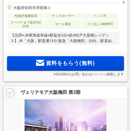
大阪府吹田市岸部南１
性能評価書取得
ディスポーザー
ペット可
スーパーまで徒歩5分
オール電化
ゴミ出し24時間可
以内
【北摂×JR東海道本線×駅徒歩3分×総492戸大規模レジデン
ス】JR「大阪」駅直通13分 阪急「大阪梅田」20分。駅直結
「ビエラ岸辺健都」など多彩な店舗が徒歩圏に。医療施設が
集う「健都」エリアを日常に。公園も充実。都市の利便と豊
かな潤いを享受。全戸ウォークインクロゼット設置。豊富な
資料をもらう(無料)
プランが自由度の高い暮らしを
※SUUMOのお問い合わせページへ移動します
ヴェリテモア大阪梅田 第3期