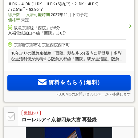
1LDK～4LDK (1LDK・1LDK+S(納戸)・2LDK・4LDK)
2
2
/ 32.51m
～82.86m
総戸数
入居可能時期
2027年11月下旬予定
価格帯
未定
阪急京都線「西院」歩5分
京福電鉄嵐山本線「西院」歩8分
京都府京都市右京区西院西平町
10年ぶりの阪急京都線「西院」駅徒歩6分圏内に新登場｜多彩
な生活利便が集積する阪急京都線「西院」駅が生活圏。阪急
京都線「烏丸」駅へ直通3分「京都河原町」駅へ直通6分。多
彩な店舗が軒を連ねる「イオンモール京都五条」へ徒歩7分。
大型商業施設や、スーパー、教育施設が徒歩圏に整う＜物件
資料をもらう(無料)
エントリー受付開始＞
※SUUMOのお問い合わせページへ移動します
更新あり
ローレルアイ京都四条大宮 再登録