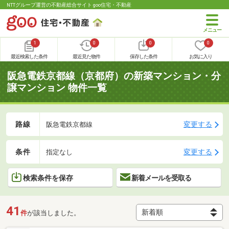
NTTグループ運営の不動産総合サイト goo住宅・不動産
1
0
0
0
最近検索した条件
最近見た物件
保存した条件
お気に入り
阪急電鉄京都線（京都府）の新築マンション・分
譲マンション 物件一覧
路線
変更する
阪急電鉄京都線
条件
変更する
指定なし
検索条件を保存
新着メールを受取る
41
件
が該当しました。