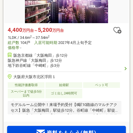
4,400
5,200
万円台～
万円台
2
2
1LDK / 34.6m
～37.54m
総戸数
104戸
入居可能時期
2027年4月上旬予定
価格帯
-
阪急京都線「大阪梅田」歩12分
阪急神戸線「大阪梅田」歩12分
地下鉄谷町線「中崎町」歩3分
大阪府大阪市北区浮田１
性能評価書取得
始発駅
ペット可
スーパーまで徒歩5分
ゴミ出し24時間可
以内
モデルルーム公開中！来場予約受付【8駅10路線のマルチアク
セス】阪急「大阪梅田」駅徒歩12分。谷町線「中崎町」駅徒
2
2
歩3分。【プラン】34m
台～50m
台・全8タイプ【全戸標準装
備】ウォークインクロゼット・シューズインクロゼット・ガ
ス衣類乾燥機「乾太くん」。ホテルライクな内廊下設計も魅
資料をもらう(無料)
力