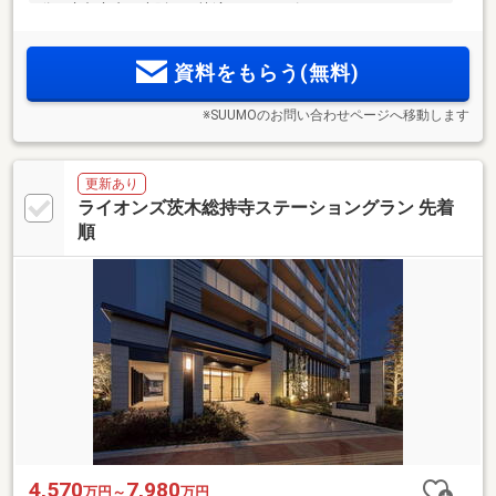
分、京都市内・大阪へも快適なスムーズアクセス。
1LDK+S(納戸)～4LDK、33タイプ・28バリエーション。ZEH-M
Oriented + 低炭素建築物を同時認定。エントリー総数4000件
資料をもらう(無料)
突破！＜物件エントリー受付中＞
※SUUMOのお問い合わせページへ移動します
更新あり
ライオンズ茨木総持寺ステーショングラン 先着
順
4,570
7,980
万円～
万円