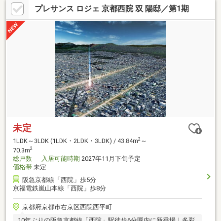
プレサンス ロジェ 京都西院 双 陽邸／第1期
未定
2
1LDK～3LDK (1LDK・2LDK・3LDK) / 43.84m
～
2
70.3m
総戸数
入居可能時期
2027年11月下旬予定
価格帯
未定
阪急京都線「西院」歩5分
京福電鉄嵐山本線「西院」歩8分
京都府京都市右京区西院西平町
10年ぶりの阪急京都線「西院」駅徒歩6分圏内に新登場｜多彩