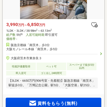
3,990
6,850
万円～
万円
2
2
1LDK・3LDK / 38.98m
～63.13m
総戸数
59戸
入居可能時期
即引渡可
価格帯
-
阪急京都線「南茨木」歩3分
大阪モノレール本線「南茨木」歩5分
大阪府茨木市東奈良３
スーパーまで徒歩5分
性能評価書取得
ペット可
以内
即入居可
ゴミ出し24時間可
【3LDK・6650万円(906号室・先着順)】阪急京都線「南茨木」
駅徒歩3分。「万博記念公園」駅5分、「大阪空港」駅25分、
「門真市」駅12分の大阪モノレール線直通アクセス。
EXPOCITY・ららぽーと門真にもスムーズアクセス。徒歩3分
圏にスーパー、コンビニ、総合病院が揃う
資料をもらう(無料)