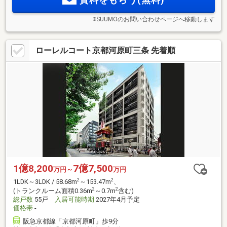
※SUUMOのお問い合わせページへ移動します
ローレルコート京都河原町三条 先着順
1億8,200
7億7,500
万円～
万円
2
2
1LDK～3LDK / 58.68m
～153.47m
、
2
2
(トランクルーム面積0.36m
～0.7m
含む)
総戸数
55戸
入居可能時期
2027年4月予定
価格帯
-
阪急京都線「京都河原町」歩9分