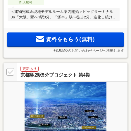
即入居可
＜建物完成＆現地モデルルーム案内開始＞ビッグターミナル
JR「大阪」駅へ1駅3分。「塚本」駅へ徒歩2分。進化し続ける
都心大阪を生活圏としながら、生活利便の整う塚本で落ち着
いた暮らしを愉しめます
資料をもらう(無料)
※SUUMOのお問い合わせページへ移動します
更新あり
京都駅2駅5分プロジェクト 第4期