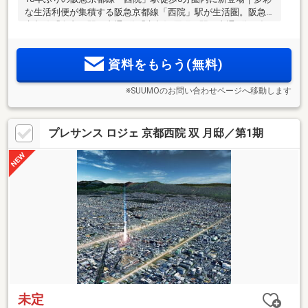
な生活利便が集積する阪急京都線「西院」駅が生活圏。阪急
京都線「烏丸」駅へ直通3分「京都河原町」駅へ直通6分。多
彩な店舗が軒を連ねる「イオンモール京都五条」へ徒歩7分。
大型商業施設や、スーパー、教育施設が徒歩圏に整う＜物件
資料をもらう(無料)
エントリー受付開始＞
※SUUMOのお問い合わせページへ移動します
プレサンス ロジェ 京都西院 双 月邸／第1期
未定