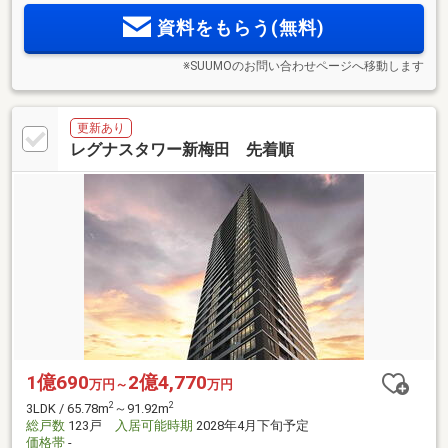
ド大阪梅田＞誕生
資料をもらう(無料)
※SUUMOのお問い合わせページへ移動します
更新あり
レグナスタワー新梅田 先着順
1億690
2億4,770
万円～
万円
2
2
3LDK / 65.78m
～91.92m
総戸数
123戸
入居可能時期
2028年4月下旬予定
価格帯
-