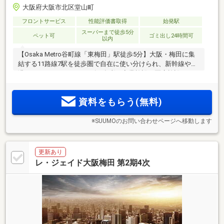
大阪府大阪市北区堂山町
フロントサービス
性能評価書取得
始発駅
スーパーまで徒歩5分
ペット可
ゴミ出し24時間可
以内
【Osaka Metro谷町線「東梅田」駅徒歩5分】大阪・梅田に集
結する11路線7駅を徒歩圏で自在に使い分けられ、新幹線や空
港へのアクセスもスムーズ。多彩な商業施設、医療施設、エ
ンタメ施設に加え、扇町公園の潤いも身近に ＜レ・ジェイ
ド大阪梅田＞誕生
資料をもらう(無料)
※SUUMOのお問い合わせページへ移動します
更新あり
レ・ジェイド大阪梅田 第2期4次