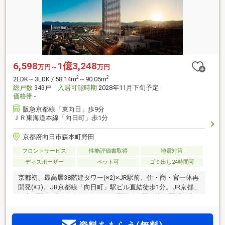
6,598
1億3,248
万円～
万円
2
2
2LDK～3LDK / 58.14m
～90.05m
総戸数
343戸
入居可能時期
2028年11月下旬予定
価格帯
-
阪急京都線「東向日」歩9分
ＪＲ東海道本線「向日町」歩1分
京都府向日市森本町野田
フロントサービス
性能評価書取得
地震対策
ディスポーザー
ペット可
ゴミ出し24時間可
京都初、最高層38階建タワー(※2)×JR駅前、住・商・官一体再
開発(※3)。JR京都線「向日町」駅ビル直結徒歩1分。JR京都駅
＆大阪駅へダイレクトアクセス！周辺では駅と街の関係を大
きく変える再開発が進行中。日々の暮らしを支える利便性や
サービスが駅前に集約されてさらに便利に。＜物件エントリ