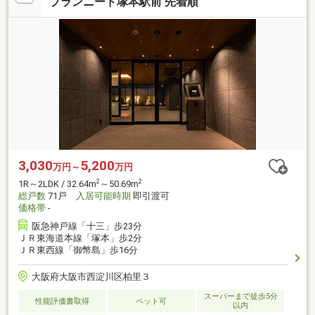
ブランニード塚本駅前 先着順
3,030
5,200
万円～
万円
2
2
1R～2LDK / 32.64m
～50.69m
総戸数
71戸
入居可能時期
即引渡可
価格帯
-
阪急神戸線「十三」歩23分
ＪＲ東海道本線「塚本」歩2分
ＪＲ東西線「御幣島」歩16分
大阪府大阪市西淀川区柏里３
スーパーまで徒歩5分
性能評価書取得
ペット可
以内