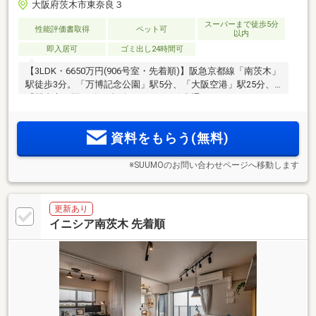
大阪府茨木市東奈良３
スーパーまで徒歩5分
性能評価書取得
ペット可
以内
即入居可
ゴミ出し24時間可
【3LDK・6650万円(906号室・先着順)】阪急京都線「南茨木」
駅徒歩3分。「万博記念公園」駅5分、「大阪空港」駅25分、
「門真市」駅12分の大阪モノレール線直通アクセス。
EXPOCITY・ららぽーと門真にもスムーズアクセス。徒歩3分
圏にスーパー、コンビニ、総合病院が揃う
資料をもらう(無料)
※SUUMOのお問い合わせページへ移動します
更新あり
イニシア南茨木 先着順