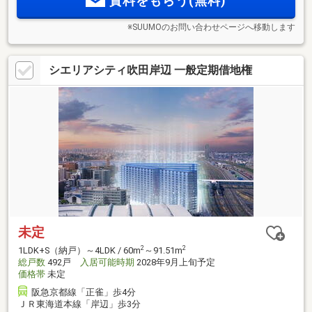
資料をもらう(無料)
ー受付中＞
※SUUMOのお問い合わせページへ移動します
シエリアシティ吹田岸辺 一般定期借地権
未定
2
2
1LDK+S（納戸）～4LDK / 60m
～91.51m
総戸数
492戸
入居可能時期
2028年9月上旬予定
価格帯
未定
阪急京都線「正雀」歩4分
ＪＲ東海道本線「岸辺」歩3分