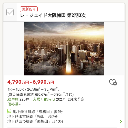
更新あり
レ・ジェイド大阪梅田 第2期3次
4,790
6,990
万円～
万円
2
2
1R～1LDK / 26.58m
～35.79m
、
2
2
(防災備蓄倉庫面積0.67m
～0.80m
含む)
総戸数
225戸
入居可能時期
2027年2月末予定
価格帯
-
地下鉄谷町線「東梅田」歩5分
地下鉄御堂筋線「梅田」歩7分
地下鉄四つ橋線「西梅田」歩10分