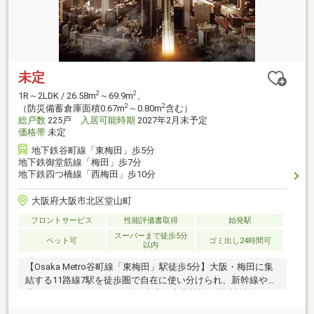
未定
2
2
1R～2LDK / 26.58m
～69.9m
、
2
2
（防災備蓄倉庫面積0.67m
～0.80m
含む）
総戸数
225戸
入居可能時期
2027年2月末予定
価格帯
未定
地下鉄谷町線「東梅田」歩5分
地下鉄御堂筋線「梅田」歩7分
地下鉄四つ橋線「西梅田」歩10分
大阪府大阪市北区堂山町
フロントサービス
性能評価書取得
始発駅
スーパーまで徒歩5分
ペット可
ゴミ出し24時間可
以内
【Osaka Metro谷町線「東梅田」駅徒歩5分】大阪・梅田に集
結する11路線7駅を徒歩圏で自在に使い分けられ、新幹線や空
港へのアクセスもスムーズ。多彩な商業施設、医療施設、エ
ンタメ施設に加え、扇町公園の潤いも身近に ＜レ・ジェイ