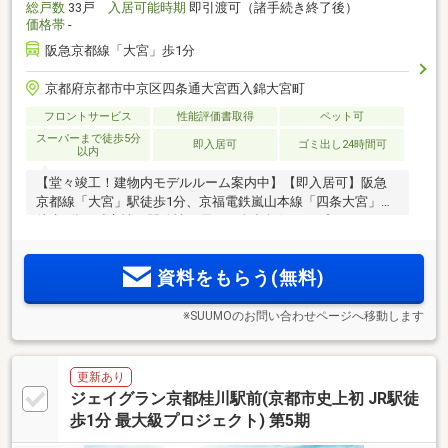
総戸数
33戸
入居可能時期
即引渡可（諸手続き終了後）
価格帯
-
阪急京都線「大宮」歩1分
京都府京都市中京区四条通大宮西入錦大宮町
フロントサービス
性能評価書取得
ペット可
スーパーまで徒歩5分
即入居可
ゴミ出し24時間可
以内
【堂々竣工！建物内モデルルーム案内中】【即入居可】阪急
京都線「大宮」駅徒歩1分、京福電鉄嵐山本線「四条大宮」駅
徒歩2分。独立性・開放性に優れた全邸角住戸。プライバシー
性に配慮された内廊下設計。五山送り火(左大文字・船形)を一
望する屋上テラス
資料をもらう(無料)
※SUUMOのお問い合わせページへ移動します
更新あり
ジェイグラン京都桂川駅前(京都市史上初 JR駅徒
歩1分 最大級プロジェクト) 第5期