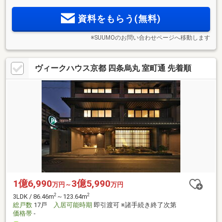
「梅田ガーデンレジデンス」デビュー！
資料をもらう(無料)
※SUUMOのお問い合わせページへ移動します
ヴィークハウス京都 四条烏丸 室町通 先着順
1億6,990
3億5,990
万円～
万円
2
2
3LDK / 86.46m
～123.64m
総戸数
17戸
入居可能時期
即引渡可 ※諸手続き終了次第
価格帯
-