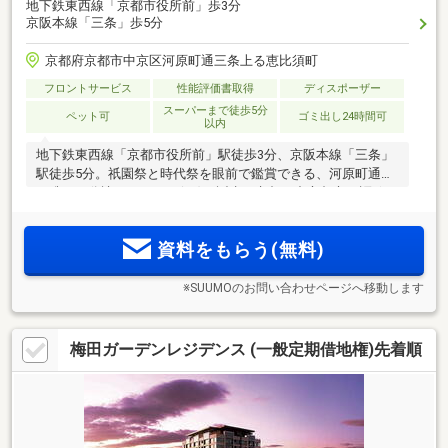
地下鉄東西線「京都市役所前」歩3分
京阪本線「三条」歩5分
京都府京都市中京区河原町通三条上る恵比須町
フロントサービス
性能評価書取得
ディスポーザー
スーパーまで徒歩5分
ペット可
ゴミ出し24時間可
以内
地下鉄東西線「京都市役所前」駅徒歩3分、京阪本線「三条」
駅徒歩5分。祇園祭と時代祭を眼前で鑑賞できる、河原町通沿
い唯一の分譲マンション(※1)が誕生。京都の中心都市を謳歌す
る多彩な商業施設が身近に集積＜モデルルーム来場予約受付
中＞
資料をもらう(無料)
※SUUMOのお問い合わせページへ移動します
梅田ガーデンレジデンス (一般定期借地権)先着順