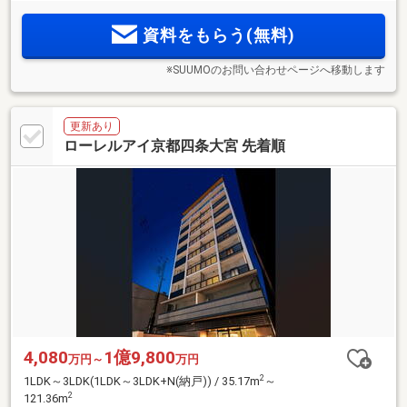
性に配慮された内廊下設計。五山送り火(左大文字・船形)を一
望する屋上テラス
資料をもらう(無料)
※SUUMOのお問い合わせページへ移動します
更新あり
ローレルアイ京都四条大宮 先着順
4,080
1億9,800
万円～
万円
2
1LDK～3LDK(1LDK～3LDK+N(納戸)) / 35.17m
～
2
121.36m