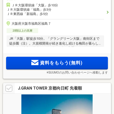
ＪＲ大阪環状線「大阪」歩10分
ＪＲ大阪環状線「福島」歩3分
ＪＲ東西線「新福島」歩5分
大阪府大阪市福島区福島７
20階以上の高層
JR「大阪」駅徒歩10分。「グラングリーン大阪」南街区まで
徒歩圏（注）。大規模開発が続き進化し続ける梅田が暮らし
の舞台。地上30階建て・総戸数123邸の高層タワーレジデンス
「レグナスタワー新梅田」誕生。物件エントリー受付中
資料をもらう(無料)
※SUUMOのお問い合わせページへ移動します
J.GRAN TOWER 京都向日町 先着順