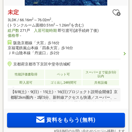
未定
2
2
3LDK / 66.16m
～76.02m
、
2
2
(トランクルーム面積0.51m
～1.26m
を含む)
総戸数
271戸
入居可能時期
即引渡可(諸手続終了後)
価格帯
-
阪急京都線「大宮」歩16分
京福電鉄嵐山本線「四条大宮」歩16分
ＪＲ山陰本線「丹波口」歩2分
京都府京都市下京区中堂寺坊城町
スーパーまで徒歩5分
性能評価書取得
ペット可
以内
即入居可
ゴミ出し24時間可
共有設備
【8/8(土)・9(日)・15(土)・16(日)プロジェクト説明会開催】京
都駅2km圏内・2駅5分、新幹線アクセスも快適／スーパー、
ドラッグストア、大型公園が徒歩2分圏内の利便性。京都市下
京区に総271邸大規模プロジェクト誕生(※1) ゲストルーム・パ
ーティールーム等充実の共用部×ウォークインクロゼット等こ
資料をもらう(無料)
だわりの収納も
※SUUMOのお問い合わせページへ移動します