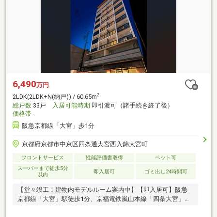
6,490
万円
2
2LDK(2LDK+N(納戸)) / 60.65m
総戸数
33戸
入居可能時期
即引渡可（諸手続き終了後）
価格帯
-
阪急京都線「大宮」歩1分
京都府京都市中京区四条通大宮西入錦大宮町
フロントサービス
性能評価書取得
ペット可
スーパーまで徒歩5分
即入居可
ゴミ出し24時間可
以内
【堂々竣工！建物内モデルルーム案内中】【即入居可】阪急
京都線「大宮」駅徒歩1分、京福電鉄嵐山本線「四条大宮」駅
徒歩2分。独立性・開放性に優れた全邸角住戸。プライバシー