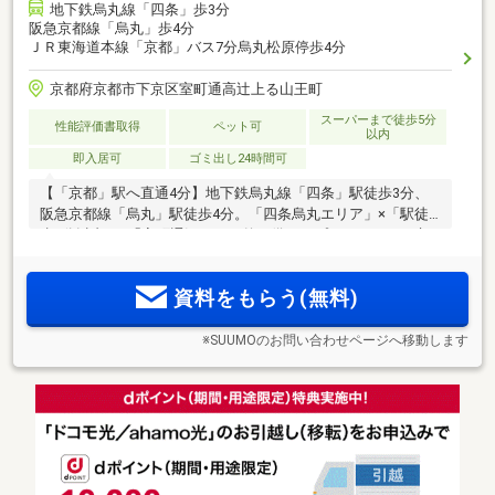
地下鉄烏丸線「四条」歩3分
阪急京都線「烏丸」歩4分
ＪＲ東海道本線「京都」バス7分烏丸松原停歩4分
京都府京都市下京区室町通高辻上る山王町
スーパーまで徒歩5分
性能評価書取得
ペット可
以内
即入居可
ゴミ出し24時間可
【「京都」駅へ直通4分】地下鉄烏丸線「四条」駅徒歩3分、
阪急京都線「烏丸」駅徒歩4分。「四条烏丸エリア」×「駅徒
歩5分以内」×「室町通沿い」を兼ね備えたプロジェクト。京
都の中心都市を謳歌する多彩な商業施設が集積、祇園祭の風
2
2
情も間近に愉しめる。68m
台～123m
台・全9タイプ【モデル
資料をもらう(無料)
ルーム限定公開中】
※SUUMOのお問い合わせページへ移動します