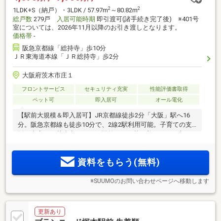
2
2
1LDK+S（納戸）・3LDK / 57.97m
～80.82m
総戸数
279戸
入居可能時期
即引渡可(諸手続き完了後) ※401号
室については、2026年11月以降のお引き渡しとなります。
価格帯
-
阪急京都線「総持寺」歩10分
ＪＲ東海道本線「ＪＲ総持寺」歩2分
大阪府茨木市庄１
フロントサービス
セキュリティ充実
性能評価書取得
ペット可
即入居可
オール電化
【駅前大規模＆即入居可】JR京都線徒歩2分「大阪」駅へ16
分。阪急京都線も徒歩10分で、2線2駅利用可能。子育ての支
援が充実した茨木市にあり、駅前なのに落ち着きのある立
地。文化・子育て複合施設「おにクル」や西河原公園など充
実の子育て環境と生活利便施設も身近
資料をもらう(無料)
※SUUMOのお問い合わせページへ移動します
更新あり