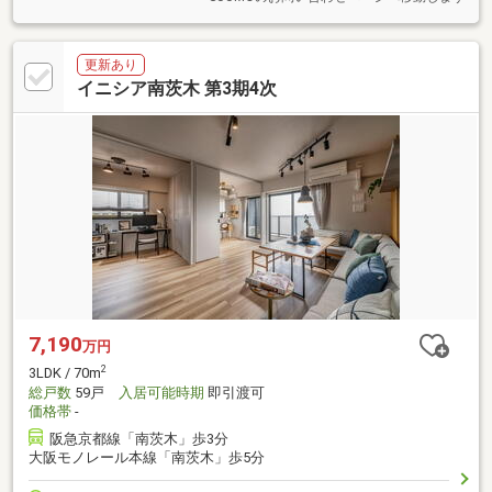
更新あり
イニシア南茨木 第3期4次
7,190
万円
2
3LDK / 70m
総戸数
59戸
入居可能時期
即引渡可
価格帯
-
阪急京都線「南茨木」歩3分
大阪モノレール本線「南茨木」歩5分