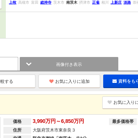
上牧
高槻市
富田
総持寺
茨木市
南茨木
摂津市
正雀
相川
上新庄
淡路
崇
画像付き表示
お気に入りに追加
資料をも
お気に入り
3,990万円～6,850万円
価格
最多価格帯
住所
大阪府茨木市東奈良３