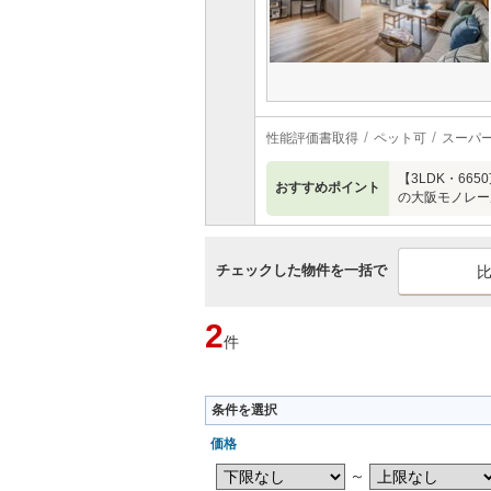
性能評価書取得
ペット可
スーパ
【3LDK・6
おすすめポイント
の大阪モノレー
チェックした物件を一括で
2
件
条件を選択
価格
～