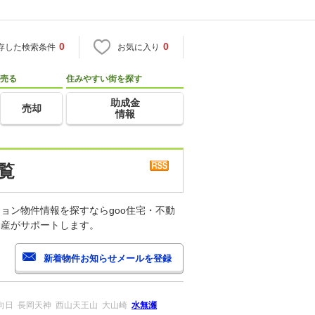
0
0
存した検索条件
お気に入り
売る
住みやすい街を探す
助成金
売却
情報
覧
ョン物件情報を探すならgoo住宅・不動
動産がサポートします。
向日
長岡天神
西山天王山
大山崎
水無瀬