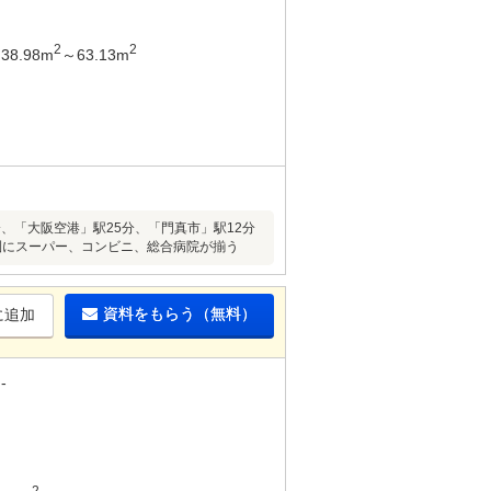
2
2
38.98m
～63.13m
分、「大阪空港」駅25分、「門真市」駅12分
分圏にスーパー、コンビニ、総合病院が揃う
資料をもらう（無料）
に追加
-
2