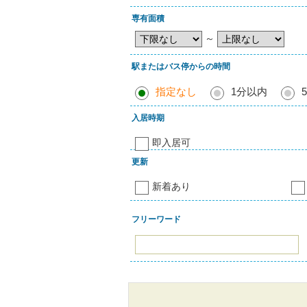
専有面積
～
駅またはバス停からの時間
指定なし
1分以内
入居時期
即入居可
更新
新着あり
フリーワード