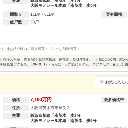
交通
阪急京都線「南茨木」歩3分
大阪モノレール本線「南茨木」歩5分
間取り
1LDK・3LDK
専有面積
総戸数
59戸
ーまで徒歩5分以内
即入居可
ゴミ出し24時間可
650万円(906号室・先着順)】阪急京都線「南茨木」駅徒歩3分。「万博記念公園」駅5
ル線直通アクセス。EXPOCITY・ららぽーと門真にもスムーズアクセス。徒歩3
お気に入り
7,190万円
価格
最多価格帯
住所
大阪府茨木市東奈良３
交通
阪急京都線「南茨木」歩3分
大阪モノレール本線「南茨木」歩5分