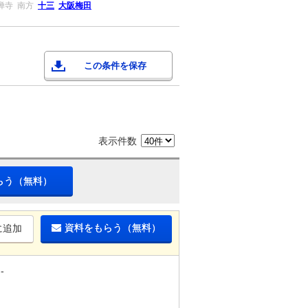
禅寺
南方
十三
大阪梅田
この条件を保存
表示件数
らう（無料）
資料をもらう（無料）
に追加
-