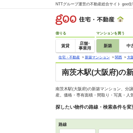
NTTグループ運営の不動産総合サイト goo
借りる
マンションを買う
店舗･
賃貸
新築
中
事業用
住宅・不動産
>
新築マンション
>
関西
>
大
南茨木駅(大阪府)の
南茨木駅(大阪府)の新築マンション、分
産。価格・専有面積・間取り・写真・人気
探したい物件の路線・検索条件を変
路線