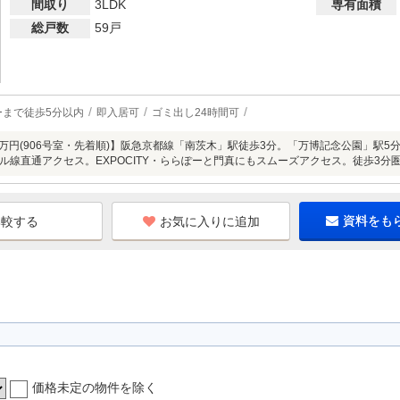
間取り
3LDK
専有面積
総戸数
59戸
ーまで徒歩5分以内
即入居可
ゴミ出し24時間可
650万円(906号室・先着順)】阪急京都線「南茨木」駅徒歩3分。「万博記念公園」駅5
ル線直通アクセス。EXPOCITY・ららぽーと門真にもスムーズアクセス。徒歩3
お気に入りに追加
資料をも
価格未定の物件を除く