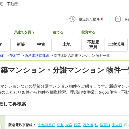
住宅・不動産
0
最近見た物件
保
一戸建てを買う
建てる
投資する
不動産
古
新築
中古
土地
土地活用
投資
阪府
>
茨木市
>
阪急電鉄京都線
>
南茨木駅の新築マンション 物件一覧
新築マンション・分譲マンション 物件一
譲マンションなどの新築分譲マンション物件をご紹介します。新築マンシ
のこだわり条件から物件を簡単検索。理想の物件探しをgoo住宅・不
更して再検索
阪急電鉄京都線：
京都河原町
烏丸
大宮
西院
西京極
桂
洛西口
東向日
西