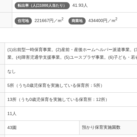
41.93人
転出率（人口1000人当たり）
2
2
221667円／m
434400円／m
住宅地
商業地
(1)出前型一時保育事業。(2)産前・産後ホームヘルパー派遣事業。
業。(4)障害児通学支援事業。(5)ユースプラザ事業。(6)子ども・
なし
5所（うち0歳児保育を実施している保育所：5所）
13所（うち0歳児保育を実施している保育所：12所）
11人
預かり保育実施園数
43園