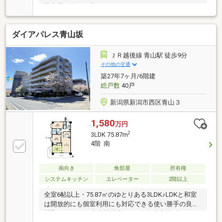
駐車場を借りる必要があります。ペット不可。
ダイアパレス青山坂
ＪＲ越後線 青山駅 徒歩9分
その他の交通
築27年7ヶ月/6階建
総戸数
40戸
新潟県新潟市西区青山３
1,580
万円
2
3LDK 75.87m
4階 南
南向き
角部屋
所有権
システムキッチン
エレベーター
2階以上
全室6帖以上・75.87㎡のゆとりある3LDK♪LDKと和室
は開放的にも個室利用にも対応できる使い勝手の良い
間取りです。JR青山駅徒歩9、バス停徒歩約4分。イオ