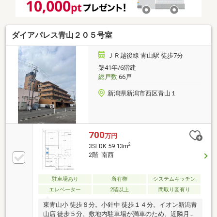
清水フードセンター大学前店 徒歩約2分■すなやまク
リニック 徒歩約2分■新潟大学 徒歩約12分
ダイアパレス青山２０５号室
ＪＲ越後線 青山駅 徒歩7分
築41年/6階建
総戸数
66戸
新潟県新潟市西区青山１
700
万円
2
3SLDK 59.13m
2階 南西
駐車場あり
所有権
システムキッチン
エレベーター
2階以上
間取り図有り
東青山小 徒歩８分。小針中 徒歩１４分。イオン新潟青
山店 徒歩５分。敷地内駐車場が満車のため、近隣月極