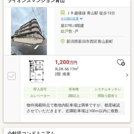
ライオンズマンション青山
の方でもお気軽にご相談ください【周辺施設】・新通
小学校まで約260ｍ・坂井輪中学校まで約800ｍ・イオ
ン坂井店様まで約500ｍ※本物件は住宅ローン減税が適
ＪＲ越後線 青山駅 徒歩13分
用されます。詳しくはお問合せください。
その他の交通
築37年/4階建
総戸数
-戸
新潟県新潟市西区青山新町
1,200
万円
2
3LDK 66.17m
2階 南東
即入居可
所有権
システムキッチン
エレベーター
2階以上
間取り図有り
物件掲載時点で敷地内駐車場は満車ですが、都度確認
させていただきます。近隣駐車場は100ｍ以内に複数
あり、7，442円～□■おススメポイント■□ 〇東青山小
学校・小針中学校〇スーパーやドラッグストアが徒歩
圏内〇バス・電車どちらも利用しやすくお車なしでも
小針浜コンドミニアム
生活に便利な立地〇南東向き、全面建物なく陽当たり