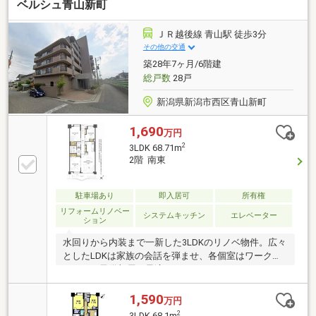
ベルシュ青山新町
ＪＲ越後線 青山駅 徒歩3分
その他の交通
築28年7ヶ月/6階建
総戸数
28戸
新潟県新潟市西区青山新町
1,690
万円
2
3LDK 68.71m
2階 南東
駐車場あり
即入居可
所有権
リフォームリノベー
システムキッチン
エレベーター
ション
水回りから内装まで一新した3LDKのリノベ物件。広々
としたLDKは家族の会話を弾ませ、各個室はワークス
ペースや子供部屋に最適です。
1,590
万円
2
3LDK 68.1m