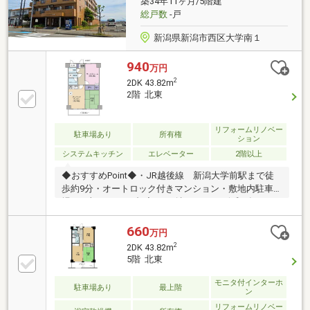
築34年11ヶ月/5階建
叶える、川沿いの開放感と利便性を両立した暮らし。
総戸数
-戸
実際の生活をぜひ現地にてご体感ください。
新潟県新潟市西区大学南１
940
万円
2
2DK 43.82m
2階 北東
リフォームリノベー
駐車場あり
所有権
ション
システムキッチン
エレベーター
2階以上
◆おすすめPoint◆・JR越後線 新潟大学前駅まで徒
歩約9分・オートロック付きマンション・敷地内駐車
場（月額6000円）都度、ご確認下さい・令和8年3月リ
フォーム済み（クロス、床、照明器具新品、ハウスク
リーニング）◆周辺環境◆・ウオロク大学前店・・・
660
万円
約1000ｍ・ローソン新潟大学南店・・・約665ｍ・マ
2
2DK 43.82m
ツモトキヨシ・・・約910ｍ
5階 北東
モニタ付インターホ
駐車場あり
最上階
ン
リフォームリノベー