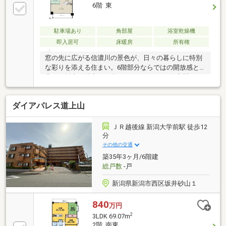
6階 東
駐車場あり
角部屋
浴室乾燥機
即入居可
床暖房
所有権
窓の先に広がる信濃川の景色が、日々の暮らしに特別
な彩りを添える住まい。6階部分ならではの開放感と
豊かな採光が魅力の一邸です。ゆとりある住空間は、
ご家族での暮らしはもちろん、在宅ワークや趣味の時
間にも快適さをもたらします。周辺には商業施設や生
ダイアパレス道上山
活利便施設が揃い、落ち着いた住環境と利便性を両
立。眺望を楽しみながら穏やかな時間を過ごしたい方
におすすめの住まいです。
ＪＲ越後線 新潟大学前駅 徒歩12
分
その他の交通
築35年3ヶ月/6階建
総戸数
-戸
新潟県新潟市西区坂井砂山１
840
万円
2
3LDK 69.07m
2階 南東