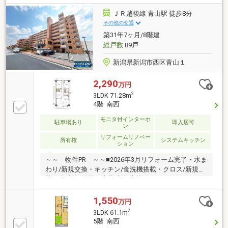
80ｍ（徒歩1分）・小針中学校まで750ｍ（徒歩10
分）・リオンドール寺尾店様950ｍ（徒歩12分）・セ
ＪＲ越後線 青山駅 徒歩8分
ブンイレブン小針藤山店様50ｍ（徒歩1分）【おすす
その他の交通
めポイント】・管理規約に定められている専有部分の
築31年7ヶ月/8階建
給排水管の漏水や故障についてお引渡しよ
総戸数
89戸
新潟県新潟市西区青山１
2,290
万円
2
3LDK 71.28m
4階 南西
モニタ付インターホ
駐車場あり
即入居可
ン
リフォームリノベー
所有権
システムキッチン
ション
～～ 物件PR ～～■2026年3月リフォーム完了・水ま
わり/新規交換・キッチン/食洗機搭載・クロス/新規貼
替・床/新規貼替・建具/新規交換・ハウスクリーニン
グ等■越後線青山駅まで徒歩約7分と通勤通学に便利■
小中学校が徒歩圏内でお子様の見守りも安心■エレベ
1,550
万円
ーターやオートロックなど、安心して暮らせるマンシ
2
3LDK 61.1m
ョン設備■生活利便施設が身近に揃う落ち着いた住環
5階 南西
境～～ 周辺環境（徒歩） ～～■イオン新潟青