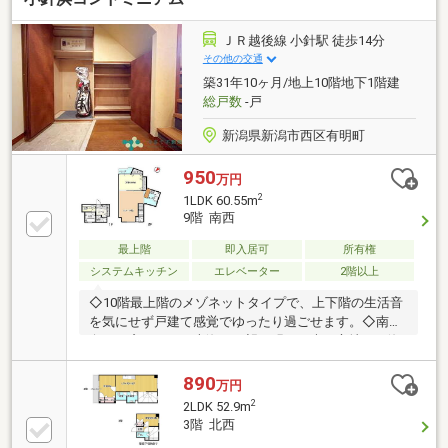
良好〇オートロック付きの2階で防犯面も安心〇床、
壁紙など状態良好■□ローン支払例□■月々33，874円
ＪＲ越後線 小針駅 徒歩14分
※物件価格を金利1％・35年で借入した場合
その他の交通
築31年10ヶ月/地上10階地下1階建
総戸数
-戸
新潟県新潟市西区有明町
950
万円
2
1LDK 60.55m
9階 南西
最上階
即入居可
所有権
システムキッチン
エレベーター
2階以上
◇10階最上階のメゾネットタイプで、上下階の生活音
を気にせず戸建て感覚でゆったり過ごせます。◇南西
向きの窓からは日本海を一望！明るい光と心地よい海
風が室内に満ち渡る設計。◇お料理に集中しやすいU
字型キッチンを採用し、効率的な家事動線で日々の調
890
万円
理も快適です。◇オートロック、宅配ボックスを完備
2
2LDK 52.9m
しており、毎日の暮らしを安全かつスムーズにサポー
3階 北西
トしてくれます。◇スーパーやドラッグストアも身近