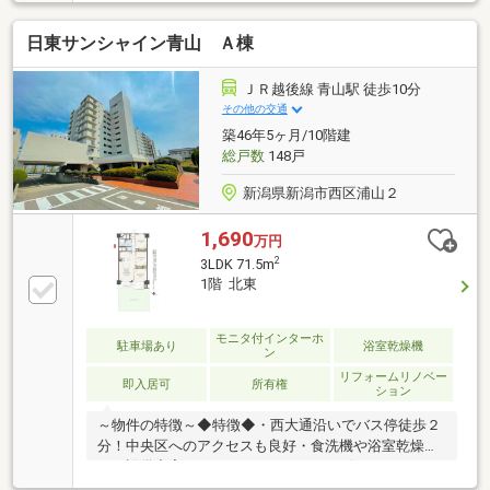
ン新潟青山店をはじめとした生活利便施設が徒歩圏に
揃い、東青山小学校徒歩7分、小針中学校徒歩22分と
日東サンシャイン青山 Ａ棟
通学にも安心の立地です。居室や水回りは丁寧に維持
管理されておりメンテナンス履歴も有り。安心してお
住まいいただけます。【修繕履歴】2017年：ビルトイ
ＪＲ越後線 青山駅 徒歩10分
ンコンロ・スリム型レンジフードに交換2022年：水回
その他の交通
り水栓交換（浴室シャワー・バス・洗面所・洗濯機
築46年5ヶ月/10階建
用）2024年：給湯器交換2025年：網戸張替え2026年：
総戸数
148戸
キッチン混合栓交換
新潟県新潟市西区浦山２
1,690
万円
2
3LDK 71.5m
1階 北東
モニタ付インターホ
駐車場あり
浴室乾燥機
ン
リフォームリノベー
即入居可
所有権
ション
～物件の特徴～◆特徴◆・西大通沿いでバス停徒歩２
分！中央区へのアクセスも良好・食洗機や浴室乾燥機
など設備充実の３ＬＤＫ・１４８戸のビッグコミュニ
ティマンション！◆セキュリティ◆・管理会社全部委