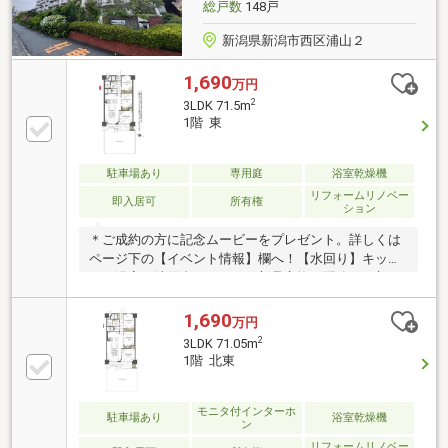
総戸数
148戸
新潟県新潟市西区浦山２
1,690
万円
2
3LDK 71.5m
1階 東
駐車場あり
専用庭
浴室乾燥機
リフォームリノベー
即入居可
所有権
ション
＊ご成約の方に記念ムービーをプレゼント。詳しくは
ページ下の【イベント情報】欄へ！【水回り】キッチ
ン・浴室・洗面台・トイレを新品交換。配管も更新
【内装】クロス・床材・建具・照明を一新し、木目調
で統一感ある空間【収納】各居室収納に加え、専用ト
1,690
万円
ランクルーム付き【住戸】広々専用庭付き。(月額500
2
3LDK 71.05m
円)【周辺】イオン新潟青山店、セブンイレブン、浦山
1階 北東
公園が徒歩圏【住宅ローン情報】本ページ下部へスク
ロールでご覧いただけますイオン新潟青山店やコンビ
ニ、公園が徒歩圏にそろう立地。日々の買物やちょっ
モニタ付インターホ
駐車場あり
浴室乾燥機
ン
とした外出がしやすく、年代を問わず検討しやすい住
リフォームリノベー