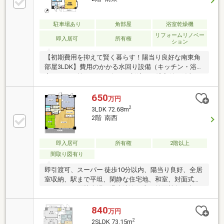
駐車場あり
角部屋
浴室乾燥機
リフォームリノベー
即入居可
所有権
ション
【初期費用を抑えて賢く暮らす！陽当り良好な南東角
部屋3LDK】費用のかかる水回り設備（キッチン・浴
室・トイレ等）は2014年に一新済み！購入後の追加リ
フォーム費用を大きく抑えることができます。ゆとり
ある資金計画が立てやすく、コストパフォーマンスを
650
万円
重視される方にイチオシの物件です。人気の南東角部
2
3LDK 72.68m
屋で陽当りや風通しも良好。駅やお買い物施設も徒歩
2階 南西
圏内で毎日の生活も快適！【周辺環境】新潟大学前
駅：約850m（徒歩約10分）新通小学校：約304m（徒
歩約4分）坂井輪中学校：約776m（徒歩約10分）イオ
即入居可
所有権
2階以上
ン坂井店：約500m（徒歩約7分）セブンイレブン新潟
間取り図有り
坂井店：約616m（徒歩約8分）
即引渡可、スーパー 徒歩10分以内、陽当り良好、全居
室収納、駅まで平坦、閑静な住宅地、和室、対面式キ
ッチン、平面駐車場、温水洗浄便座、前面棟無、南西
向き、小学校 徒歩10分以内、駐輪場
840
万円
2
2SLDK 73.15m