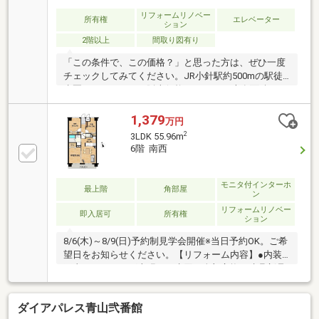
リフォームリノベー
所有権
エレベーター
ション
2階以上
間取り図有り
「この条件で、この価格？」と思った方は、ぜひ一度
チェックしてみてください。JR小針駅約500mの駅徒
歩圏にありながら、販売価格1198万円。専有面積52㎡
の2LDKで、ひとり暮らしにも、将来を見据えた住まい
探しにもフィットしやすい間取りです。近隣駐車場１
1,379
万円
台確保済み、水回り設備は引き渡しから2年保証を付
2
3LDK 55.96m
帯。安心して新生活をスタートできるのは大きな魅力
6階 南西
です。
モニタ付インターホ
最上階
角部屋
ン
リフォームリノベー
即入居可
所有権
ション
8/6(木)～8/9(日)予約制見学会開催※当日予約OK。ご希
望日をお知らせください。【リフォーム内容】●内装
工事フローリング上張り、水回り全部交換、建具新品
交換、クロス張替え、クローゼット新品交換、シュー
ズボックス新品交換、給湯器新品交換、火災警報器設
ダイアパレス青山弐番館
置、照明LED新品交換【周辺施設】・小針小学校まで