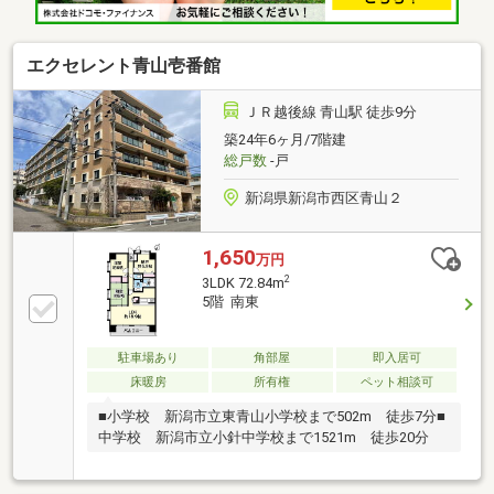
会社の仲介が必要になります
エクセレント青山壱番館
ＪＲ越後線 青山駅 徒歩9分
築24年6ヶ月/7階建
総戸数
-戸
新潟県新潟市西区青山２
1,650
万円
2
3LDK 72.84m
5階 南東
駐車場あり
角部屋
即入居可
床暖房
所有権
ペット相談可
■小学校 新潟市立東青山小学校まで502m 徒歩7分■
中学校 新潟市立小針中学校まで1521m 徒歩20分