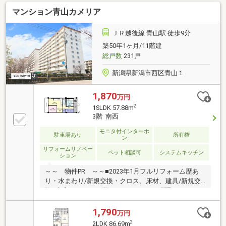
マンション青山カメリア
ＪＲ越後線 青山駅 徒歩9分
築50年1ヶ月/11階建
総戸数
231戸
新潟県新潟市西区青山１
1,870
万円
2
1SLDK 57.88m
3階 南西
モニタ付インターホ
駐車場あり
所有権
ン
リフォームリノベー
ペット相談可
システムキッチン
ション
～～ 物件PR ～～■2023年1月フルリフォーム歴あ
り・水まわり/新規交換・クロス、床材、建具/新規交
換■書斎やＷＩＣが備わったゆとりある間取り■ペット
2匹まで飼育可（細則あり）大切なご家族とプライス
レスなひとときを過ごせます■バス系統の多いバス停
1,790
万円
「青山一丁目」まで徒歩約3分と交通アクセス良好■今
2
2LDK 86.69m