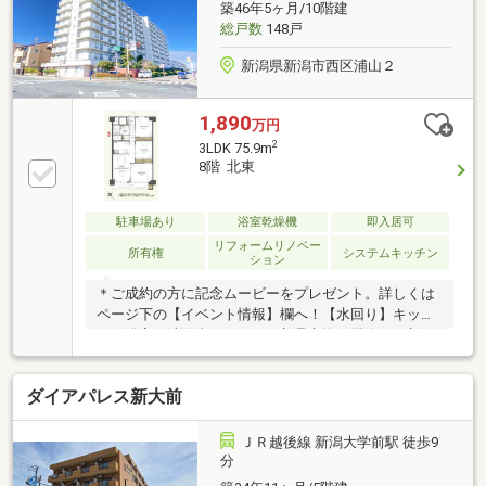
築46年5ヶ月/10階建
件価格を金利1％・35年で借入した場合
総戸数
148戸
新潟県新潟市西区浦山２
1,890
万円
2
3LDK 75.9m
8階 北東
駐車場あり
浴室乾燥機
即入居可
リフォームリノベー
所有権
システムキッチン
ション
＊ご成約の方に記念ムービーをプレゼント。詳しくは
ページ下の【イベント情報】欄へ！【水回り】キッチ
ン、浴室、洗面台、トイレを新品交換。配管も更新
【内装】全室クロス・床材貼替。照明・建具も一新し
た刷新された清潔感溢れる空間【眺望】８階・南西向
ダイアパレス新大前
き。陽当り良好で信濃川を望むリバービュー【周辺】
イオン新潟青山店徒歩10分、セブンイレブン至近で利
便◎【収納】バルコニーにトランクルーム完備。大型
ＪＲ越後線 新潟大学前駅 徒歩9
荷物もスッキリ収納【住宅ローン情報】本ページ下部
分
へスクロールでご覧いただけます落ち着いた住宅街で