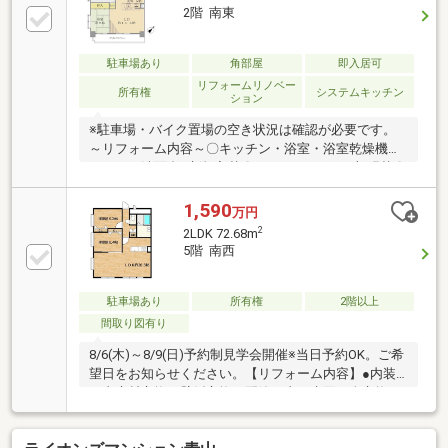
2階 南東
駐車場あり
角部屋
即入居可
リフォームリノベー
所有権
システムキッチン
ション
※駐車場・バイク置場の空き状況は確認が必要です。
～リフォーム内容～〇キッチン・浴室・浴室乾燥機・
トイレ・洗面台…新規入替〇フローリング…一部張替〇
クロス…一部張替〇シューズボックス…新規交換 等
■2LDK+Sですが、サービスルームも十分居室としてお
1,590
万円
使いいただけます。■自分好みのリフォームをしたい
2
2LDK 72.68m
方にもオススメです。■オートロックマンション。■清
5階 南西
水フードセンター坂井店、原信五十嵐東店、ウオロク
大学前店など周辺にスーパーが点在。 お出かけのつ
いでや買いたいものに合わせて、スーパーに立ち寄れ
駐車場あり
所有権
2階以上
ます。■JR越後線「新潟大学前」駅 徒歩約10分■新
間取り図有り
潟交通「道上山」バス停 徒歩約3分
8/6(木)～8/9(日)予約制見学会開催※当日予約OK。ご希
望日をお知らせください。【リフォーム内容】●内装
工事床材交換・壁紙交換・配管工事・水回り全交換
【おすすめポイント】・返済額や融資可能額など、お
客様のご希望にあわせてご提案。住宅ローンが初めて