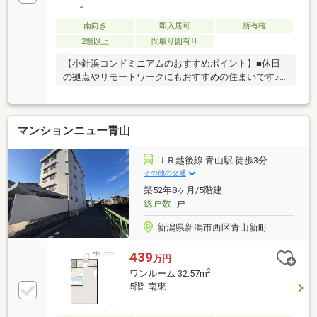
南向き
即入居可
所有権
2階以上
間取り図有り
【小針浜コンドミニアムのおすすめポイント】■休日
の拠点やリモートワークにもおすすめの住まいです♪■
日本海を一望する、開放感あふれる眺望が魅力です♪■
単身者様の住まいとしても、セカンドハウスにもおす
すめの間取りです♪■デザインにもこだわった海外テイ
マンションニュー青山
ストのキッチンが暮らしを彩ります♪【小中学校】真
砂小学校 約800ｍ五十嵐中学校 約2700ｍ当社ホー
ムページではSUUMOには載っていない物件資料を確
ＪＲ越後線 青山駅 徒歩3分
認することができます♪住宅に関することなら、「年
その他の交通
間取引件数500件以上」の実績があるハーバーエステ
築52年8ヶ月/5階建
ートになんでもご相談ください。
総戸数
-戸
新潟県新潟市西区青山新町
439
万円
2
ワンルーム 32.57m
5階 南東