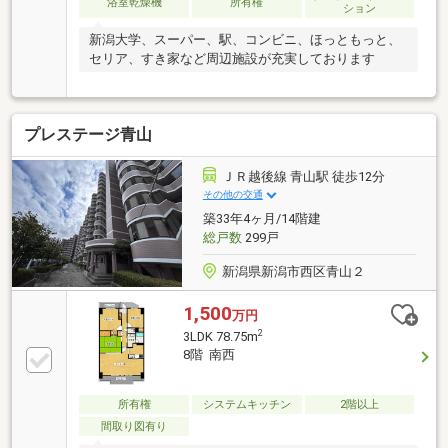
浴室乾燥機
所有権
ション
新潟大学、スーパー、駅、コンビニ、ほっともっと、
セリア、すき家など周辺施設が充実しております
プレステージ青山
ＪＲ越後線 青山駅 徒歩12分
その他の交通
築33年4ヶ月/14階建
総戸数
299戸
新潟県新潟市西区青山２
1,500
万円
2
3LDK 78.75m
8階 南西
所有権
システムキッチン
2階以上
間取り図有り