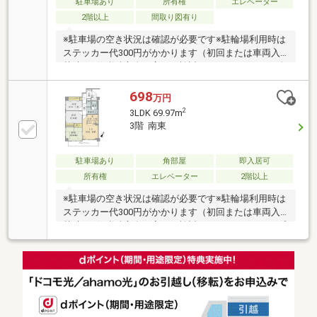
駐車場あり
所有権
エレベーター
2階以上
間取り図有り
※駐車場の空き状況は確認が必要です※駐輪場利用時は
ステッカー代300円がかかります（初回または車両入
替時）※修繕積立金の変更が検討されています■1～2人
暮らし向けの２DKの間取。■回遊できる間取で、使い
方は自由自在。フレキシブルに利用できます。■もし
698
万円
もの災害時も安心の低層階■西大通りに程近く、飲食
2
3LDK 69.97m
店や各種店舗が付近に揃っています 医療機関も充実
3階 南東
しており、お車を所有していない方も、安心の周辺環
境。■エントランスホールにオートロック完備で防犯
面も安心です■清水フードセンター大学前店 徒歩約2
駐車場あり
角部屋
即入居可
分■すなやまクリニック 徒歩約2分■新潟大学 徒歩
所有権
エレベーター
2階以上
約12分
※駐車場の空き状況は確認が必要です※駐輪場利用時は
ステッカー代300円がかかります（初回または車両入
替時）※修繕積立金の変更が検討されています■カップ
ルからファミリー向け3LDK！■各室に充実の収納スペ
ース完備■西大通りに程近く、飲食店や各種店舗が付
近に揃っています 医療機関も充実しており、お車を
所有していない方も、安心の周辺環境。■エントラン
スホールにオートロック完備で防犯面も安心です■新
通小学校 徒歩約12分■坂井輪中学校 徒歩約17分■