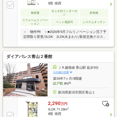
の家賃と比べてください！ビッグコミュニティならで
5階 南西
はの抑えられた維持費■青山駅まで徒歩約9分で通勤通
学がらくらく～～ 周辺環境（徒歩） ～～■イオン
モニタ付インターホ
角部屋
所有権
ン
新潟青山店・・・約6分■東青山小学校・・・約10分■
リフォームリノベー
小針中学校・・・約10分※駐車場の空き状況は確認が
ペット相談可
システムキッチン
ション
必要です
～ 物件PR ～■2026年9月フルリノベーション完了予
定間取り変更/3LDK 2LDK水まわり/新規交換クロス/
全室貼替床材/新規貼替建具/新規交換ハウスクリーニ
ング等■シューズインクローゼットやウォークインク
ローゼットなど収納が充実■ペット2匹まで飼育可（細
ダイアパレス青山２番館
則あり）大切なご家族とプライスレスなひとときを過
ごせます■JR越後線青山駅まで徒歩約9分■バス系統の
多いバス停「青山一丁目」まで徒歩約3分と交通アク
ＪＲ越後線 青山駅 徒歩9分
セス良好～ 周辺環境（徒歩） ～■イオン新潟青山
その他の交通
店・・約6分■東青山小学校・・約10分■小針中学
築36年7ヶ月/8階建
校・・約10分※指定の仲介会社の仲介が必要になりま
総戸数
89戸
す
新潟県新潟市西区青山１
2,290
万円
2
3LDK 71.28m
4階 南西