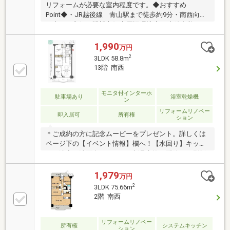
リフォームが必要な室内程度です。◆おすすめ
Point◆・JR越後線 青山駅まで徒歩約9分・南西向き
日当たり良好・眺望良好◆周辺環境◆・小針中学
校・・・約1440ｍ・クスリのアオキ青山店・・・約
640ｍ・イオン新潟青山店・・・約210ｍ
1,990
万円
2
3LDK 58.8m
13階 南西
モニタ付インターホ
駐車場あり
浴室乾燥機
ン
リフォームリノベー
即入居可
所有権
ション
＊ご成約の方に記念ムービーをプレゼント。詳しくは
ページ下の【イベント情報】欄へ！【水回り】キッチ
ン、浴室、洗面台、トイレを新品交換。配管まで刷新
済【内装】全室クロス・床貼替。明るい光が差し込む
清潔感溢れる室内【眺望】１３階につき陽当り良好。
1,979
万円
弥彦山・角田山を望む大パノラマ眺望【周辺】イオン
2
3LDK 75.66m
新潟青山店まで徒歩３分。買物施設が充実した便利な
2階 南西
環境【交通】物件すぐ隣にバス停。市内中心部へのア
クセスも軽快な好立地【住宅ローン情報】本ページ下
部へスクロールでご覧いただけます１３階の開放的な
リフォームリノベー
所有権
システムキッチン
ション