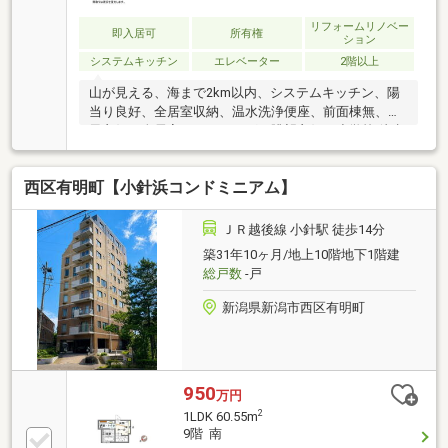
に揃う住環境で、毎日のお買い物も楽々。
リフォームリノベー
即入居可
所有権
ション
システムキッチン
エレベーター
2階以上
山が見える、海まで2km以内、システムキッチン、陽
当り良好、全居室収納、温水洗浄便座、前面棟無、通
風良好、全居室フローリング、眺望良好、小学校 徒歩
10分以内、エレベーター、宅配ボックス、整備された
歩道、固定資産税・都市計画税額約91300円/令和8年
西区有明町【小針浜コンドミニアム】
度。敷地外駐車場情報あり。鍵交換は専門業者に依
頼。上下水道は管理組合方式。バルコニー面積は不
明。
ＪＲ越後線 小針駅 徒歩14分
築31年10ヶ月/地上10階地下1階建
総戸数
-戸
新潟県新潟市西区有明町
950
万円
2
1LDK 60.55m
9階 南