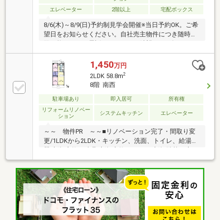
眺望と、徒歩３分でイオンへ通える利便性が両立。自
エレベーター
2階以上
宅配ボックス
由度の高い間取りを、ぜひ現地でご体感ください。
8/6(木)～8/9(日)予約制見学会開催※当日予約OK。ご希
望日をお知らせください。自社売主物件につき随時内
覧可能です。お電話かメールでご希望日をお知らせく
ださい。【リフォーム内容】・壁紙交換・和洋改装・
水回り等設備交換【おすすめポイント】・雨漏り、構
1,450
万円
造上主要な部分の欠陥や・腐食、給排水管の故障や漏
2
2LDK 58.8m
水についてお引渡しより２年間保証・返済額や融資可
8階 南西
能額など、お客様のご希望にあわせてご提案。住宅ロ
ーンが初めての方でもお気軽にご相談ください・新品
駐車場あり
即入居可
所有権
の照明器具設置予定なので入居後にすぐに生活が始め
リフォームリノベー
システムキッチン
エレベーター
ション
られます【周辺施設】・青山駅まで約750m・東青山小
学校まで約35
～～ 物件PR ～～■リノベーション完了・間取り変
更/1LDKから2LDK・キッチン、洗面、トイレ、給湯
器/新規交換・建具/新規交換・クロス/新規貼替・床/
新規上貼・ハウスクリーニング等■浴室リフォーム歴
あり■日当り・通風良好の両面バルコニー■2箇所のウ
ォークインクローゼットで収納力をアップ！～～ 周
辺環境（徒歩） ～～■青山駅・・約9分■バス停「青
山2丁目」・・約1分■東青山小学校・・約6分■小針中
学校・・約20分※エレベーターは1・4・7・10・13階の
み停止※司法書士は売主の指定になります※指定の仲介