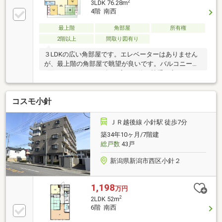
2
3LDK 76.28m
4階 南西
最上階
角部屋
所有権
2階以上
間取り図有り
３LDKの広い角部屋です。エレベーターはありません
が、最上階の角部屋で眺望が良いです。バルコニーも
2面あり、バルコニー幅も広くて使い勝手が良いで
す。南面を向いており日当たりもいいので洗濯物もす
ぐ乾くと思います。イオン新潟西店前にはバス停も多
コスモ小針
く、移動も便利ですし、青山駅も徒歩圏内なので通勤
通学に便利な立地です。
ＪＲ越後線 小針駅 徒歩7分
築34年10ヶ月/7階建
総戸数
43戸
新潟県新潟市西区小針２
1,198
万円
2
2LDK 52m
6階 南西