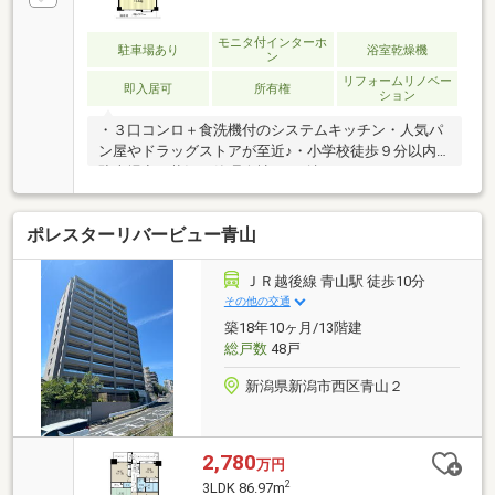
モニタ付インターホ
駐車場あり
浴室乾燥機
ン
リフォームリノベー
即入居可
所有権
ション
・３口コンロ＋食洗機付のシステムキッチン・人気パ
ン屋やドラッグストアが至近♪・小学校徒歩９分以内※
駐車場空き状況は管理会社へ要確認
ポレスターリバービュー青山
ＪＲ越後線 青山駅 徒歩10分
その他の交通
築18年10ヶ月/13階建
総戸数
48戸
新潟県新潟市西区青山２
2,780
万円
2
3LDK 86.97m