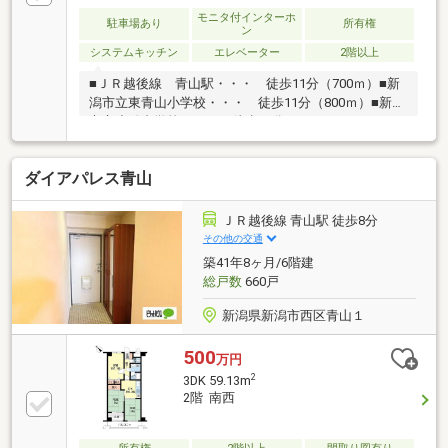
山・・・約4分■東青山小学校・・・約9分■小針中学
モニタ付インターホ
駐車場あり
所有権
ン
校・・・約12分〇土日祝日はもちろん、お仕事帰りの
システムキッチン
エレベーター
2階以上
見学も大歓迎です●写真とは違う実際の物件をぜひご
覧ください
■ＪＲ越後線 青山駅・・・ 徒歩11分（700ｍ）■新
潟市立東青山小学校・・・ 徒歩11分（800ｍ）■新潟
市立小針中学校・・・ 徒歩13分（900ｍ）
ダイアパレス青山
ＪＲ越後線 青山駅 徒歩8分
その他の交通
築41年8ヶ月/6階建
総戸数
660戸
新潟県新潟市西区青山１
500
万円
2
3DK 59.13m
2階 南西