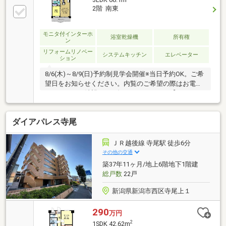
2階 南東
モニタ付インターホ
浴室乾燥機
所有権
ン
リフォームリノベー
システムキッチン
エレベーター
ション
8/6(木)～8/9(日)予約制見学会開催※当日予約OK。ご希
望日をお知らせください。内覧のご希望の際はお電話
かメールでご希望日をお知らせください。【リフォー
ム内容】●内装工事システムキッチン交換、ユニット
バス交換、温水洗浄便座トイレ交換、洗面化粧台交
ダイアパレス寺尾
換、フローリング上張り、クロス張替え、クッション
フロア張替え、建具交換、クローゼット交換、シュー
ズボックス交換、給湯器交換、火災警報器設置【おす
ＪＲ越後線 寺尾駅 徒歩6分
すめポイント】・雨漏り、構造上主要な部分の欠陥
その他の交通
や・腐食、給排水管の故障や漏水についてお引渡しよ
築37年11ヶ月/地上6階地下1階建
り２年間保証・返済額や融資可能額など、お客様のご
総戸数
22戸
希望にあわせてご提案。住宅ロ
新潟県新潟市西区寺尾上１
290
万円
2
1SDK 42.62m