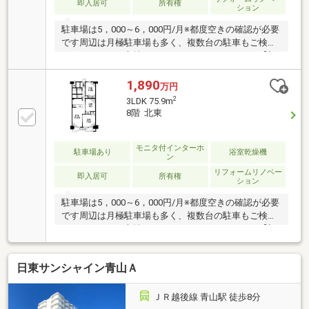
環境です。
即入居可
所有権
ション
駐車場は5，000～6，000円/月※都度空きの確認が必要
です周辺は月極駐車場も多く、複数台の駐車もご検討
いただきやすい立地です。≪おススメポイント≫【初
期費用キャンペーンあり】詳細は下部費用欄へ■東青
山小学校・小針中学校■イオン青山店など、周辺商業
1,890
万円
施設にアクセス良好■戸建て感覚でお住まいいただけ
2
3LDK 75.9m
る1階庭つき■リノベーション済・水回り設備すべて交
8階 北東
換済■ビルトイン食洗器付きで家事の時短が叶います
■□ローン支払例□■月々47，706円 ※物件価格を金利
1％・35年で借入した場合
モニタ付インターホ
駐車場あり
浴室乾燥機
ン
リフォームリノベー
即入居可
所有権
ション
駐車場は5，000～6，000円/月※都度空きの確認が必要
です周辺は月極駐車場も多く、複数台の駐車もご検討
いただきやすい立地です。≪おススメポイント≫【初
期費用キャンペーンあり】詳細は下部費用欄へ■東青
山小学校・小針中学校■イオン青山店など、周辺商業
日東サンシャイン青山Ａ
施設にアクセス良好■リビング窓から信濃川を望める
リバービューマンション■リノベーション済・水回り
設備すべて交換済■ビルトイン食洗器付きで家事の時
ＪＲ越後線 青山駅 徒歩8分
短が叶います■□ローン支払例□■月々53，351円 ※物