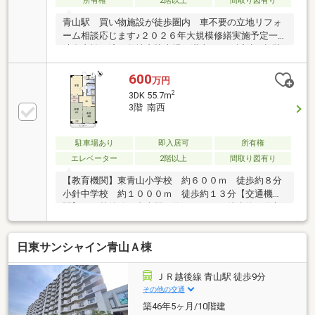
所有権
2階以上
間取り図有り
青山駅 買い物施設が徒歩圏内 車不要の立地リフォ
ーム相談応じます♪２０２６年大規模修繕実施予定一
時金支払い済み敷地内駐車場が満車のため近隣月極駐
車場を借りる必要があります
600
万円
2
3DK 55.7m
3階 南西
駐車場あり
即入居可
所有権
エレベーター
2階以上
間取り図有り
【教育機関】東青山小学校 約６００ｍ 徒歩約８分
小針中学校 約１０００ｍ 徒歩約１３分【交通機
関】ＪＲ越後線 青山駅 約８００ｍ 徒歩約８分新
潟交通バス 青山本村 約１６０ｍ 徒歩約２分
日東サンシャイン青山Ａ棟
ＪＲ越後線 青山駅 徒歩9分
その他の交通
築46年5ヶ月/10階建