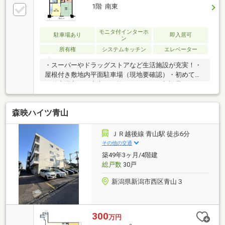
1階 南東
モニタ付インターホ
駐車場あり
即入居可
ン
所有権
システムキッチン
エレベーター
・スーパーやドラッグストアなど生活施設が充実！・
屋根付き敷地内平面駐車場（現地要確認）・初めての
不動産購入にも安心の価格・リフォーム相談承りま
す！※駐車場の空き状況は管理人・管理会社へ要確認※
固都税：約５．７万円※号室表記は１０４になってお
森映ハイツ青山
りますが、所在階は２階になります。（登記簿上も建
物名称は１０４）エレベーター又は階段で物件まで移
動が必要になります。
ＪＲ越後線 青山駅 徒歩6分
その他の交通
築49年3ヶ月/4階建
総戸数
30戸
新潟県新潟市西区青山３
300
万円