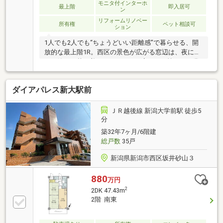
モニタ付インターホ
最上階
即入居可
ン
リフォームリノベー
所有権
ペット相談可
ション
1人でも2人でも“ちょうどいい距離感”で暮らせる、開
放的な最上階1R。西区の景色が広がる窓辺は、夜にな
ると静かで落ち着いたひとときに変わり、忙しい日常
をそっとリセットしてくれます。内装リフォーム済み
だから、余計な手間なくすぐに新生活をスタート可
ダイアパレス新大駅前
能。〈暮らしを快適にするポイント〉・最上階で静
か、猫も日向ぼっこを楽しめる環境・システムキッチ
ン・エアコン付きで初期費用を抑えやすい・32㎡超で
ＪＲ越後線 新潟大学前駅 徒歩5
1から2人暮らしにちょうどいい“広すぎず狭すぎな
分
い”間取り「大きな家はいらない、けれど心地よく暮ら
築32年7ヶ月/6階建
したい」そんな思いに寄り添う一室です。
総戸数
35戸
新潟県新潟市西区坂井砂山３
880
万円
2
2DK 47.43m
2階 南東