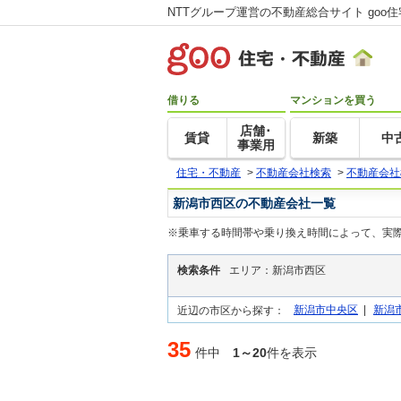
NTTグループ運営の不動産総合サイト goo
借りる
マンションを買う
店舗･
賃貸
新築
中
事業用
住宅・不動産
>
不動産会社検索
>
不動産会社
新潟市西区の不動産会社一覧
※乗車する時間帯や乗り換え時間によって、実
検索条件
エリア：新潟市西区
新潟市中央区
|
新潟
近辺の市区から探す：
35
件中
1～20
件を表示