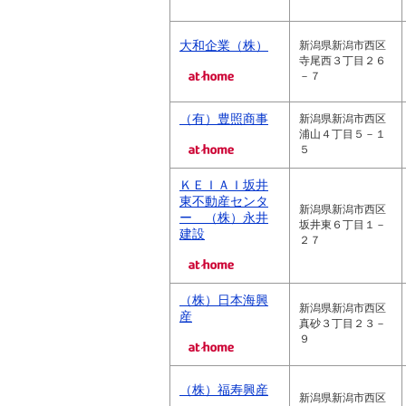
大和企業（株）
新潟県新潟市西区
寺尾西３丁目２６
－７
（有）豊照商事
新潟県新潟市西区
浦山４丁目５－１
５
ＫＥＩＡＩ坂井
東不動産センタ
新潟県新潟市西区
ー （株）永井
坂井東６丁目１－
建設
２７
（株）日本海興
新潟県新潟市西区
産
真砂３丁目２３－
９
（株）福寿興産
新潟県新潟市西区