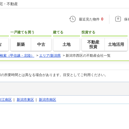
住宅・不動産
0
最近見た物件
保
一戸建てを買う
建てる
投資する
不動産
古
新築
中古
土地
土地活用
投資
検索（甲信越・北陸）
>
エリア/新潟県
>
新潟市西区の不動産会社一覧
際の所要時間とは異なる場合があります。目安としてご利用ください。
市江南区
|
新潟市東区
|
新潟市南区