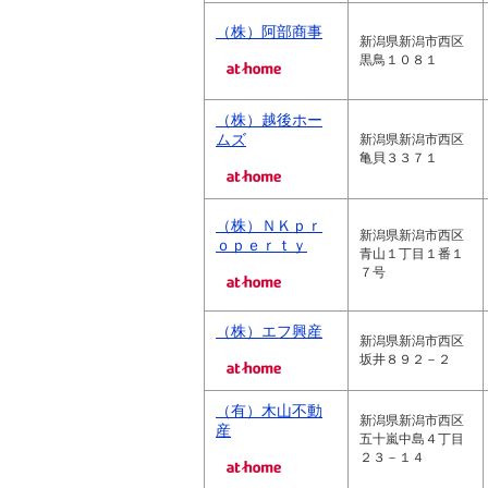
（株）阿部商事
新潟県新潟市西区
黒鳥１０８１
（株）越後ホー
ムズ
新潟県新潟市西区
亀貝３３７１
（株）ＮＫｐｒ
新潟県新潟市西区
ｏｐｅｒｔｙ
青山１丁目１番１
７号
（株）エフ興産
新潟県新潟市西区
坂井８９２－２
（有）木山不動
新潟県新潟市西区
産
五十嵐中島４丁目
２３－１４