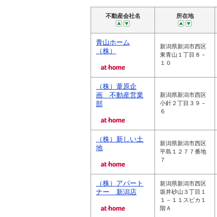
不動産会社名
所在地
青山ホーム
新潟県新潟市西区
（株）
東青山１丁目８－
１０
（株）葦原企
画 不動産営業
新潟県新潟市西区
部
小針２丁目３９－
６
（株）新しい土
新潟県新潟市西区
地
平島１２７７番地
７
（株）アパート
新潟県新潟市西区
ナー 新潟店
坂井砂山３丁目１
１－１１スピカ１
階Ａ