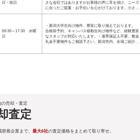
日・祝日
さな会社ではありますがお客様の声に耳を傾け、ニーズ
に合ったご提案・お手伝いを心がけております。小さ…
・新潟大学生向け物件、豊富に取り揃えております。
09:30～17:30 水曜
合格前予約、キャンパス移動生向け物件など、経験豊富
日
なスタッフが対応いたします。・連帯保証人不要、敷金
礼金不要物件もご相談下さい。新潟市内、全域ご紹介…
地の売却・査定
却査定
域密着企業まで、
最大6社
の査定価格をまとめて取り寄せ。