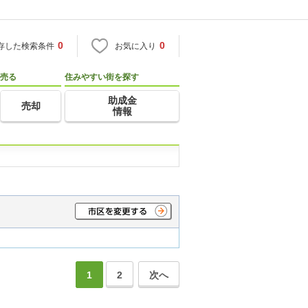
0
0
存した検索条件
お気に入り
売る
住みやすい街を探す
助成金
売却
情報
1
2
次へ