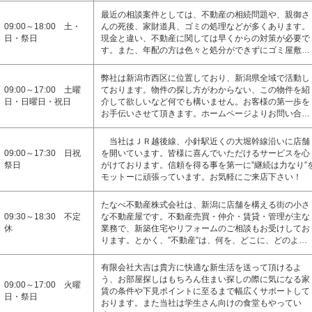
最近の相談案件としては、不動産の相続問題や、親御さ
09:00～18:00 土・
んの死後、家財道具、ゴミの処理などが多くあります。
日・祭日
現金と違い、不動産に関しては早くからの対策が必要で
す。また、年配の方は色々と処分ができずにゴミ屋敷…
弊社は新潟市西区に位置しており、新潟県全域で活動し
09:00～17:00 土曜
ております。物件の探し方がわからない、この物件を紹
日・日曜日・祝日
介して欲しいなど何でも構いません。お客様の第一歩を
お手伝いさせて頂きます。ホームページよりお問い合…
当社はＪＲ越後線、小針駅近くの大堀幹線沿いに店舗
09:00～17:30 日祝
を開いています。皆様に喜んでいただけるサービスを心
祭日
がけております。信頼を得る事を第一に”継続は力なり”
モットーに頑張っています。お気軽にご来店下さい！
たなべ不動産株式会社は、新潟に店舗を構える街の小さ
09:30～18:30 不定
な不動産屋です。不動産売買・仲介・賃貸・管理が主な
休
業務で、新築住宅やリフォームのご相談もお受けしてお
ります。とかく、”不動産”は、何を、どこに、どのよ…
有限会社大吉は貴方に快適な新生活を送って頂けるよ
う、お部屋探しはもちろん住まい探しの際に気になる家
09:00～17:00 火曜
賃の条件や下見ポイントに至るまで幅広くサポートして
日・祭日
おります。また当社は学生さん向けの食堂もやってい