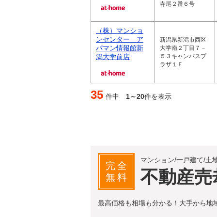
寺尾２番６号
（株）マンショ
ンセンター ア
新潟県新潟市西区
パマン情報館新
大学南２丁目７－
潟大学前店
５３キャンパスプ
ラザ１Ｆ
35
件中
1～20
件を表示
マンション/一戸建て/土
完全
不動産売
無料
最高価格も相場も分かる！大手から地