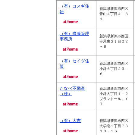
（有）コスギ住
新潟県新潟市西区
研
青山４丁目４－３
１
（有）齋藤管理
新潟県新潟市西区
事務所
寺尾東２丁目２２
－８
（有）セイダ住
新潟県新潟市西区
販
小針６丁目２３－
６
たなべ不動産
新潟県新潟市西区
（株）
小針８丁目１－２
プランドール．Ｙ
Ｔ
（有）大吉
新潟県新潟市西区
大学南１丁目７８
１０－１６