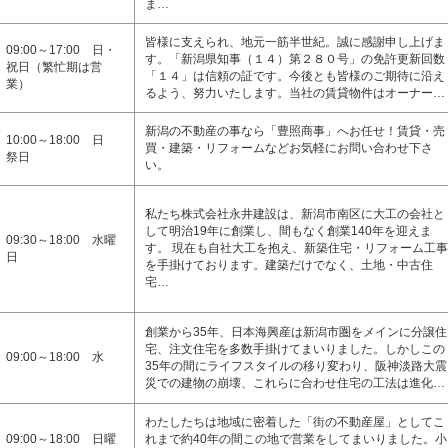
ま…
皆様に支えられ、地元一筋半世紀。誠に感謝申し上げま
09:00～17:00 日・
す。「新潟県知事（１４）第２８０号」の免許更新回数
祝日（繁忙期は営
「１４」は信頼の証です。今後とも皆様のご期待に沿え
業）
るよう、努力いたします。当社の賃貸物件はオーナー…
新潟の不動産の事なら「豊照商事」へお任せ！賃貸・売
10:00～18:00 日
買・建築・リフォームなどお気軽にお問い合わせ下さ
祭日
い。
私たち株式会社永井建設は、新潟市南区に大工の会社と
して明治19年に創業し、間もなく創業140年を迎えま
09:30～18:00 水曜
す。 現在も自社大工を抱え、新築住宅・リフォーム工事
日
を手掛けております。建築だけでなく、土地・中古住
宅…
創業から35年、日本海興産は新潟市圏をメインに分譲住
宅、注文住宅を多数手掛けてまいりました。しかしこの
09:00～18:00 水
35年の間にライフスタイルの移り変わり、阪神淡路大震
災での建物の崩壊、これらに合わせ住宅の工法は進化…
わたしたちは地域に密着した「街の不動産屋」としてこ
09:00～18:00 日曜
れまで約40年の間この地で営業をしてまいりました。小