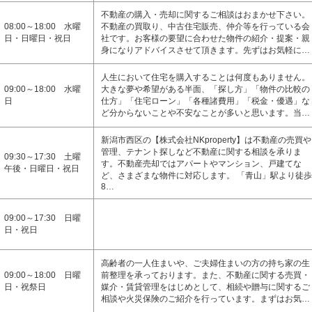
不動産の購入・売却に関するご相談はおまかせ下さい。
08:00～18:00 水曜
不動産の買取り、中古住宅販売、仲介等を行っている会
日・日曜日・祝日
社です。お客様の要望に合わせた物件の紹介・提案・親
身になりアドバイスさせて頂きます。先ずはお気軽に…
人生において住宅を購入することは何度もありません。
09:00～18:00 水曜
大きな夢や希望がある半面、「探し方」「物件の比較の
日
仕方」「住宅ローン」「各種諸費用」「税金・優遇」な
ど分からないことや不安なことが多いと思います。当…
新潟市西区の【株式会社NKproperty】は不動産の売買や
管理、テナント探しなど不動産に関する相談を承りま
09:30～17:30 土曜
す。不動産売却ではアパートやマンション、戸建てな
午後・日曜日・祝日
ど、さまざまな物件に対応します。 「青山」駅より徒歩
8…
09:00～17:30 日曜
日・祝日
高齢者の一人住まいや、ご夫婦住まいの方の持ち家の生
09:00～18:00 日曜
前整理を承っております。また、不動産に関する売買・
日・祝祭日
媒介・賃貸管理をはじめとして、相続や贈与に関するご
相談や火災保険のご紹介を行っています。まずはお気…