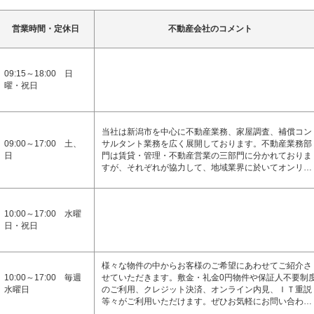
営業時間・定休日
不動産会社のコメント
09:15～18:00 日
曜・祝日
当社は新潟市を中心に不動産業務、家屋調査、補償コン
09:00～17:00 土、
サルタント業務を広く展開しております。不動産業務部
日
門は賃貸・管理・不動産営業の三部門に分かれておりま
すが、それぞれが協力して、地域業界に於いてオンリ…
10:00～17:00 水曜
日・祝日
様々な物件の中からお客様のご希望にあわせてご紹介さ
10:00～17:00 毎週
せていただきます。敷金・礼金0円物件や保証人不要制
水曜日
のご利用、クレジット決済、オンライン内見、ＩＴ重説
等々がご利用いただけます。ぜひお気軽にお問い合わ…