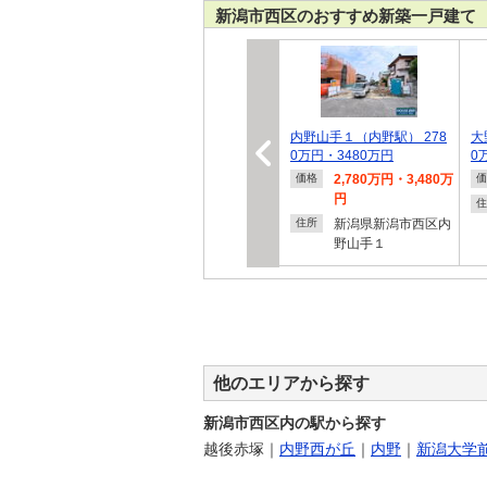
新潟市西区のおすすめ新築一戸建て
内野山手１（内野駅） 278
大
0万円・3480万円
0
2,780万円・3,480万
価格
価
円
住
新潟県新潟市西区内
住所
野山手１
他のエリアから探す
新潟市西区内の駅から探す
越後赤塚
｜
内野西が丘
｜
内野
｜
新潟大学