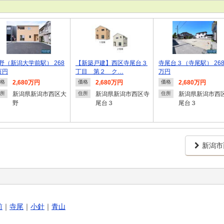
野（新潟大学前駅） 268
【新築戸建】西区寺尾台３
寺尾台３（寺尾駅） 268
万円
丁目 第２ ク…
万円
2,680万円
2,680万円
2,680万円
格
価格
価格
新潟県新潟市西区大
新潟県新潟市西区寺
新潟県新潟市西
所
住所
住所
野
尾台３
尾台３
新潟市
前
｜
寺尾
｜
小針
｜
青山