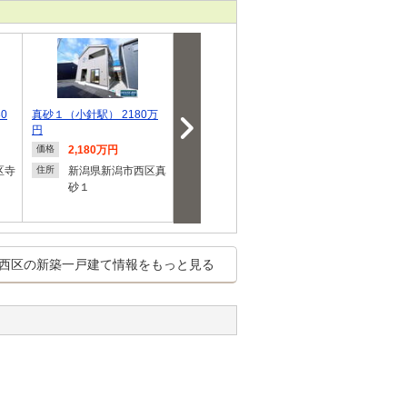
0
真砂１（小針駅） 2180万
新通西２（新潟大学前駅）
寺尾東３（寺尾駅
円
3190万円
万円
2,180万円
3,190万円
3,280
価格
価格
価格
区寺
新潟県新潟市西区真
新潟県新潟市西区新
新潟県
住所
住所
住所
砂１
通西２
尾東３
西区の新築一戸建て情報をもっと見る