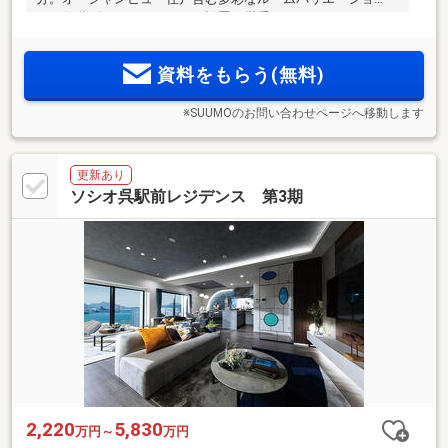
ン。各階ダストステーション設置、厳重なセキュリティシス
テム、日常生活を支えるコンシェルジュサービスを導入な
ど、充実の共用施設を採用。地上20階建て・総戸数184戸のレ
資料をもらう(無料)
ジデンス誕生。
※SUUMOのお問い合わせページへ移動します
更新あり
ソシオ呉駅前レジデンス 第3期
2,220
5,830
万円～
万円