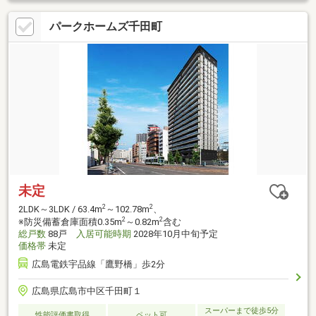
パークホームズ千田町
未定
2
2
2LDK～3LDK / 63.4m
～102.78m
、
2
2
※防災備蓄倉庫面積0.35m
～0.82m
含む
総戸数
88戸
入居可能時期
2028年10月中旬予定
価格帯
未定
広島電鉄宇品線「鷹野橋」歩2分
広島県広島市中区千田町１
スーパーまで徒歩5分
性能評価書取得
ペット可