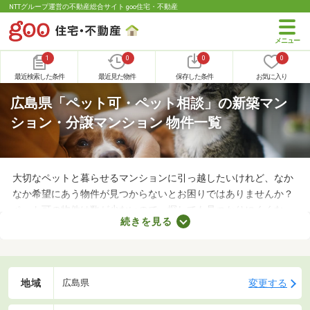
NTTグループ運営の不動産総合サイト goo住宅・不動産
1
0
0
0
最近検索した条件
最近見た物件
保存した条件
お気に入り
広島県「ペット可・ペット相談」の新築マン
ション・分譲マンション 物件一覧
大切なペットと暮らせるマンションに引っ越したいけれど、なか
なか希望にあう物件が見つからないとお困りではありませんか？
ペット可の物件は数が少ないので、探しても見つかりにくくなっ
続きを見る
ています。ここでペット可・ペット相談可の新築マンションを紹
介しますので、物件別の特徴や間取りをチェックしてみましょ
う。理想の物件に出会えれば、快適にペットと暮らせますよ。
地域
変更する
広島県