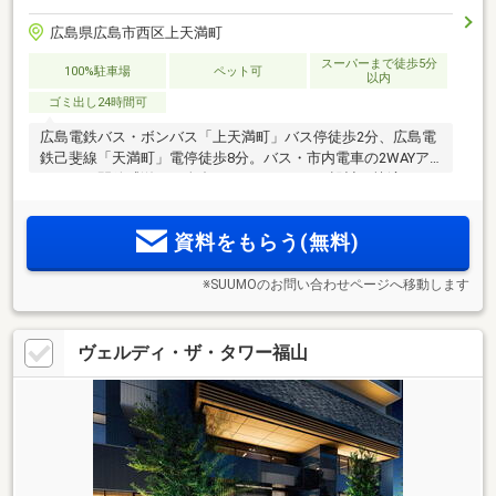
広島県広島市西区上天満町
スーパーまで徒歩5分
100%駐車場
ペット可
以内
ゴミ出し24時間可
広島電鉄バス・ボンバス「上天満町」バス停徒歩2分、広島電
鉄己斐線「天満町」電停徒歩8分。バス・市内電車の2WAYア
クセス。開放感溢れる全邸8.5mワイドスパン設計。快適なカ
ーライフを実現する敷地内駐車場100％。「ロイヤルシティビ
ュー上天満」最終期分譲受付中。
資料をもらう(無料)
※SUUMOのお問い合わせページへ移動します
ヴェルディ・ザ・タワー福山