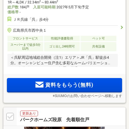
2
2
1R～4LDK / 32.34m
～83.44m
総戸数
184戸
入居可能時期
2027年5月下旬予定
価格帯
-
ＪＲ呉線「呉」歩4分
広島県呉市西中央１
フロントサービス
性能評価書取得
ペット可
スーパーまで徒歩5分
ゴミ出し24時間可
共有設備
以内
＜呉駅周辺地域総合開発（注1）エリア＞JR「呉」駅徒歩4
分。オーシャンビュー住戸含む多彩なルームバリエーショ
ン。各階ダストステーション設置、厳重なセキュリティシス
テム、日常生活を支えるコンシェルジュサービスを導入な
ど、充実の共用施設を採用。地上20階建て・総戸数184戸のレ
資料をもらう(無料)
ジデンス誕生。
※SUUMOのお問い合わせページへ移動します
更新あり
パークホームズ段原 先着順住戸