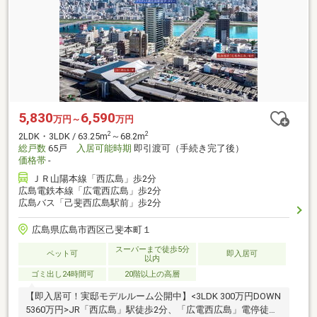
5,830
6,590
万円～
万円
2
2
2LDK・3LDK / 63.25m
～68.2m
総戸数
65戸
入居可能時期
即引渡可（手続き完了後）
価格帯
-
ＪＲ山陽本線「西広島」歩2分
広島電鉄本線「広電西広島」歩2分
広島バス「己斐西広島駅前」歩2分
広島県広島市西区己斐本町１
スーパーまで徒歩5分
ペット可
即入居可
以内
ゴミ出し24時間可
20階以上の高層
【即入居可！実邸モデルルーム公開中】<3LDK 300万円DOWN
5360万円>JR「西広島」駅徒歩2分、「広電西広島」電停徒歩