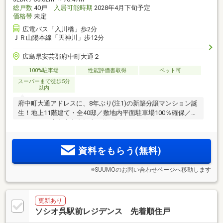
総戸数
40戸
入居可能時期
2028年4月下旬予定
価格帯
未定
広電バス「入川橋」歩2分
ＪＲ山陽本線「天神川」歩12分
広島県安芸郡府中町大通２
100%駐車場
性能評価書取得
ペット可
スーパーまで徒歩5分
以内
府中町大通アドレスに、8年ぶり(注1)の新築分譲マンション誕
生！地上11階建て・全40邸／敷地内平面駐車場100％確保／イ
オンモール広島府中自転車で約5分(約1030m)
資料をもらう(無料)
※SUUMOのお問い合わせページへ移動します
更新あり
ソシオ呉駅前レジデンス 先着順住戸