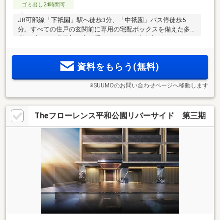
ゴミ出し24時間可
JR可部線「下祇園」駅へ徒歩3分、「中祇園」バス停徒歩5
分。すべての住戸の玄関前に専用の宅配ボックスを備えた多
彩なプラン。共用部の扉を手ぶらで解錠、顔認証システムを
導入。｢イオンモール広島祇園」（徒歩2分）の（旧）敷地内
という舞台に、全124邸の大規模分譲マンション、誕生。
資料をもらう(無料)
※SUUMOのお問い合わせページへ移動します
Theフローレンス平和公園リバーサイド 第三期