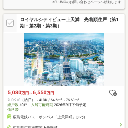
※SUUMOのお問い合わせページへ移動します
ロイヤルシティビュー上天満 先着順住戸（第1
期・第2期・第3期）
5,080
6,550
万円～
万円
2
2
2LDK+S（納戸）～4LDK / 64.6m
～76.63m
総戸数
40戸
入居可能時期
2026年9月下旬予定
価格帯
-
広島電鉄バス・ボンバス「上天満町」歩2分
広島県広島市西区上天満町