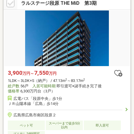
ラルステージ段原 THE MiD 第3期
3,900
7,550
万円～
万円
2
2
1LDK～3LDK+S（納戸） / 47.13m
～83.17m
総戸数
56戸
入居可能時期
即引渡可※諸手続き完了後
価格帯
6,300万円台（3戸）
広電バス「段原中央」歩1分
ＪＲ山陽本線「広島」歩14分
広島県広島市南区段原２
スーパーまで徒歩5分
ペット可
即入居可
以内
ゴミ出し24時間可