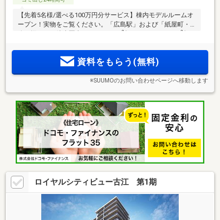
【先着5名様/選べる100万円分サービス】棟内モデルルームオ
ープン！実物をご覧ください。「広島駅」および「紙屋町・
2
2
八丁堀」まで徒歩圏内。1LDK（45m
超）～4LDK（154m
超）
の全9タイプ。段原メインストリート沿いに床暖房・ウルトラ
ファインバブルなどを備えるデザインレジデンスが誕生
資料をもらう(無料)
※SUUMOのお問い合わせページへ移動します
ロイヤルシティビュー古江 第1期