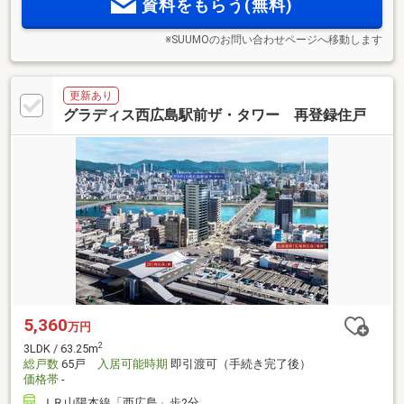
資料をもらう(無料)
※SUUMOのお問い合わせページへ移動します
更新あり
グラディス西広島駅前ザ・タワー 再登録住戸
5,360
万円
2
3LDK / 63.25m
総戸数
65戸
入居可能時期
即引渡可（手続き完了後）
価格帯
-
ＪＲ山陽本線「西広島」歩2分