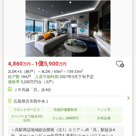
4,860
1億5,900
万円～
万円
2
2
2LDK+S（納戸）～4LDK / 65m
～159.33m
総戸数
184戸
入居可能時期
2027年5月下旬予定
価格帯
5,200万円台（5戸）
ＪＲ呉線「呉」歩4分
広島県呉市西中央１
フロントサービス
性能評価書取得
ペット可
スーパーまで徒歩5分
ゴミ出し24時間可
共有設備
以内
＜呉駅周辺地域総合開発（注1）エリア＞JR「呉」駅徒歩4
分。オーシャンビュー住戸含む多彩なルームバリエーショ