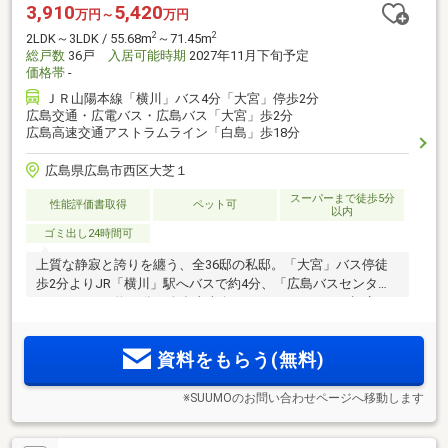
3,910
5,420
万円～
万円
2
2
2LDK～3LDK / 55.68m
～71.45m
総戸数
36戸
入居可能時期
2027年11月下旬予定
価格帯
-
ＪＲ山陽本線「横川」バス4分「大宮」停歩2分
広島交通・広電バス・広島バス「大宮」歩2分
広島高速交通アストラムライン「白島」歩18分
広島県広島市西区大芝１
スーパーまで徒歩5分
性能評価書取得
ペット可
以内
ゴミ出し24時間可
上質な静寂と誇りを纏う、全36邸の私邸。「大宮」バス停徒
歩2分よりJR「横川」駅へバスで約4分、「広島バスセンタ
ー」へバスで約10分。全邸東南向きのZEH-M oriented 認定マ
ンション「プレディア大芝パークサイド」始動。
資料をもらう(無料)
※SUUMOのお問い合わせページへ移動します