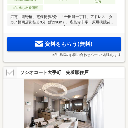
以内
ゴミ出し24時間可
広電「鷹野橋」電停徒歩2分、「千田町一丁目」アドレス。タ
カノ橋商店街徒歩3分（約230m）、広島赤十字・原爆病院徒
2
2
歩2分など利便施設も充実。60m
～100m
台の多彩なプランバ
リエーション。地上19階建・全戸南西向きの気品溢れる都心
レジデンス。
資料をもらう(無料)
※SUUMOのお問い合わせページへ移動します
ソシオコート大手町 先着順住戸