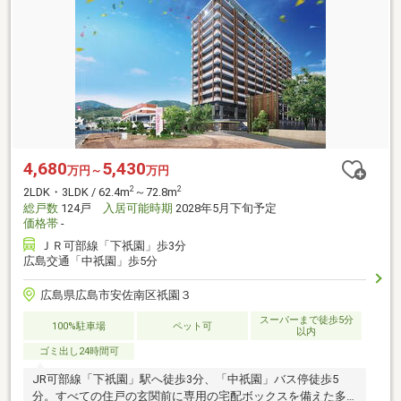
4,680
5,430
万円～
万円
2
2
2LDK・3LDK / 62.4m
～72.8m
総戸数
124戸
入居可能時期
2028年5月下旬予定
価格帯
-
ＪＲ可部線「下祇園」歩3分
広島交通「中祇園」歩5分
広島県広島市安佐南区祇園３
スーパーまで徒歩5分
100%駐車場
ペット可
以内
ゴミ出し24時間可
JR可部線「下祇園」駅へ徒歩3分、「中祇園」バス停徒歩5
分。すべての住戸の玄関前に専用の宅配ボックスを備えた多