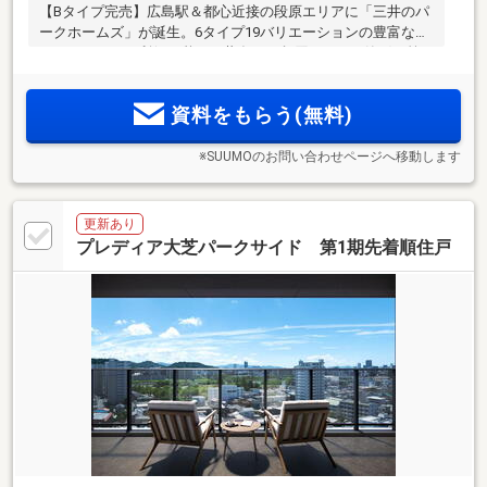
【Bタイプ完売】広島駅＆都心近接の段原エリアに「三井のパ
ークホームズ」が誕生。6タイプ19バリエーションの豊富なプ
ランセレクト。利便と憩いが共存する段原エリアで静穏な第
二種住居地域に曲線美が際立つ美しい邸宅を提案。
資料をもらう(無料)
※SUUMOのお問い合わせページへ移動します
更新あり
プレディア大芝パークサイド 第1期先着順住戸