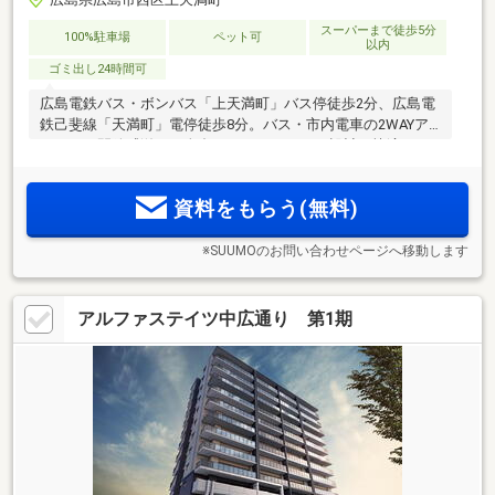
スーパーまで徒歩5分
100%駐車場
ペット可
以内
ゴミ出し24時間可
広島電鉄バス・ボンバス「上天満町」バス停徒歩2分、広島電
鉄己斐線「天満町」電停徒歩8分。バス・市内電車の2WAYア
クセス。開放感溢れる全邸8.5mワイドスパン設計。快適なカ
ーライフを実現する敷地内駐車場100％。「ロイヤルシティビ
ュー上天満」最終期分譲受付中。
資料をもらう(無料)
※SUUMOのお問い合わせページへ移動します
アルファステイツ中広通り 第1期