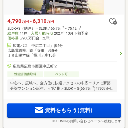
4,790
6,310
万円～
万円
2
2
2LDK+S（納戸）・3LDK / 66.79m
～75.12m
総戸数
44戸
入居可能時期
2027年10月下旬予定
価格帯
5,900万円台（2戸）
広電バス「中広二丁目」歩2分
広島電鉄横川線「寺町」歩8分
ＪＲ山陽本線「横川」歩15分
広島県広島市西区中広町２
性能評価書取得
ペット可
中心へ、広域へ。全方位に快適アクセスの中広エリアに新築
2
分譲マンション誕生。＜第1期＞2LDK＋S(66.79m
)4790万円
～。JR「横川」駅経由、広島バスセンター方面行き「中広二
丁目」バス停徒歩2分/広島高速4号線「中広」入口車約1分。
＜毎日のショッピングに便利＞フレスタ上天満店徒歩7分/万一
資料をもらう(無料)
に備えた防災倉庫を全邸に完備
※SUUMOのお問い合わせページへ移動します