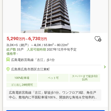
5,290
6,730
万円～
万円
2
2
2LDK+S（納戸）～4LDK / 65.8m
～80.22m
総戸数
33戸
入居可能時期
2027年12月中旬予定
価格帯
-
広島電鉄宮島線「古江」歩1分
広島県広島市西区古江東町
スーパーまで徒歩5分
100%駐車場
ペット可
以内
ゴミ出し24時間可
広島電鉄宮島線「古江」駅徒歩1分。ワンフロア3邸、角住戸
中心。敷地内に平面駐車場100％。開放的な角地＆空地率約
74％。この街の佇まいに穏やかに呼応するように生まれる新
たなランドマーク、「ロイヤルシティビュー古江」誕生。