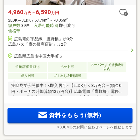
4,960
6,590
万円～
万円
2
2
2LDK～3LDK / 53.79m
～70.06m
総戸数
39戸
入居可能時期
即引渡可
価格帯
-
広島電鉄宇品線「鷹野橋」歩3分
広島バス「鷹の橋商店街」歩2分
広島県広島市中区大手町５
スーパーまで徒歩5分
性能評価書取得
ペット可
以内
即入居可
ゴミ出し24時間可
実邸見学会開催中！<即入居可> 【2LDK月々8万円台～(頭金0
円・ボーナス時加算額12万円台)】広島電鉄「鷹野橋」電停徒
歩3分、躍動感にあふれる「タカノ橋商店街」徒歩1分(約
10m)。都心も身近な大手町アドレス。住戸玄関前専用宅配
BOXや各階ダストステーション設置、ZEH-M Oriented取得、認
資料をもらう(無料)
定低炭素住宅の都市型レジデンス
※SUUMOのお問い合わせページへ移動します