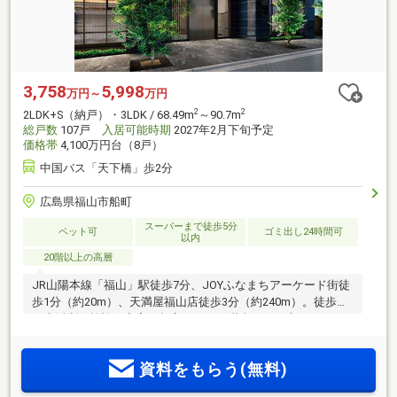
3,758
5,998
万円～
万円
2
2
2LDK+S（納戸）・3LDK / 68.49m
～90.7m
総戸数
107戸
入居可能時期
2027年2月下旬予定
価格帯
4,100万円台（8戸）
中国バス「天下橋」歩2分
広島県福山市船町
スーパーまで徒歩5分
ペット可
ゴミ出し24時間可
以内
20階以上の高層
JR山陽本線「福山」駅徒歩7分、JOYふなまちアーケード街徒
歩1分（約20m）、天満屋福山店徒歩3分（約240m）。徒歩圏
に生活利便施設が充実。都心ライフを満喫できる恵まれたロ
ケーション。都心の暮らしを守るゾーンセキュリティシステ
ム採用。全邸南向き、高層20階建てタワーレジデンス。
資料をもらう(無料)