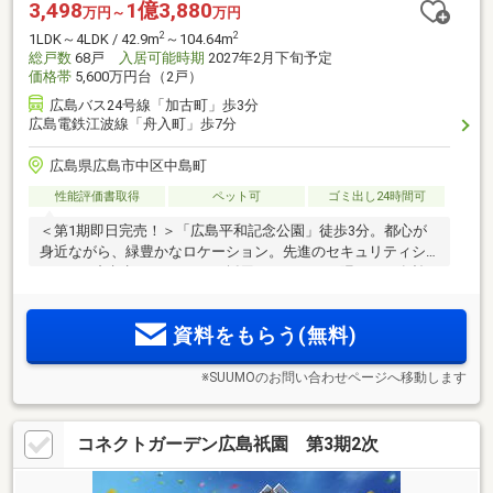
3,498
1億3,880
万円～
万円
2
2
1LDK～4LDK / 42.9m
～104.64m
総戸数
68戸
入居可能時期
2027年2月下旬予定
価格帯
5,600万円台（2戸）
広島バス24号線「加古町」歩3分
広島電鉄江波線「舟入町」歩7分
広島県広島市中区中島町
性能評価書取得
ペット可
ゴミ出し24時間可
＜第1期即日完売！＞「広島平和記念公園」徒歩3分。都心が
身近ながら、緑豊かなロケーション。先進のセキュリティシ
ステム、顔認証セキュリティ採用。スペースを隅々まで有効
に活用できるアウトポール設計。高い洗浄力・美肌効果のウ
2
ルトラファインバブルを全邸標準装備。1LDK～4LDK・42m
資料をもらう(無料)
2
超～137m
超の全9タイプ、全68邸
※SUUMOのお問い合わせページへ移動します
コネクトガーデン広島祇園 第3期2次