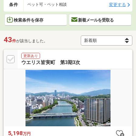
条件
変更する
ペット可・ペット相談
検索条件を保存
新着メールを受取る
43
件
が該当しました。
更新あり
ウエリス皆実町 第3期3次
5,198
万円