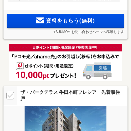
彩なプラン。共用部の扉を手ぶらで解錠、顔認証システムを
導入。｢イオンモール広島祇園」（徒歩2分）の（旧）敷地内
という舞台に、全124邸の大規模分譲マンション、誕生。
資料をもらう(無料)
※SUUMOのお問い合わせページへ移動します
ザ・パークテラス 牛田本町フレシア 先着順住
戸