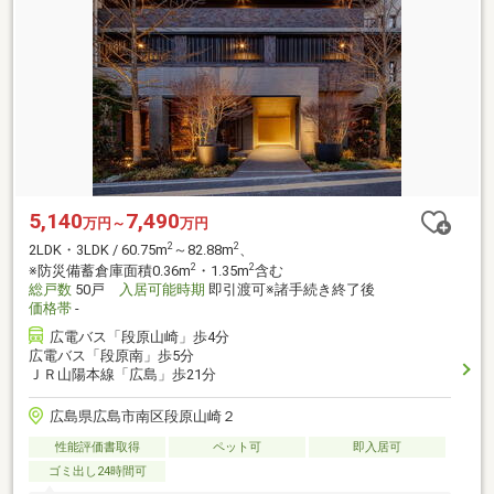
5,140
7,490
万円～
万円
2
2
2LDK・3LDK / 60.75m
～82.88m
、
2
2
※防災備蓄倉庫面積0.36m
・1.35m
含む
総戸数
50戸
入居可能時期
即引渡可※諸手続き終了後
価格帯
-
広電バス「段原山崎」歩4分
広電バス「段原南」歩5分
ＪＲ山陽本線「広島」歩21分
広島県広島市南区段原山崎２
性能評価書取得
ペット可
即入居可
ゴミ出し24時間可