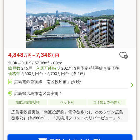
4,848
7,348
万円～
万円
2
2
2LDK～3LDK / 57.06m
～80m
総戸数
215戸
入居可能時期
2027年3月予定※諸手続き完了後
価格帯
5,600万円台・5,700万円台（各4戸）
広島電鉄皆実線「南区役所前」歩1分
広島県広島市南区皆実町１
性能評価書取得
ペット可
ゴミ出し24時間可
広島電鉄皆実線「南区役所前」電停徒歩1分、ゆめタウン広島
徒歩7分（約560m）。「京橋川フロントのリバービュー」＆
「光と開放の南向き」の2棟配置。NTT都市開発と三菱地所レ
ジデンス、2社のコラボレーションによる大規模分譲マンショ
ンプロジェクト、始動。