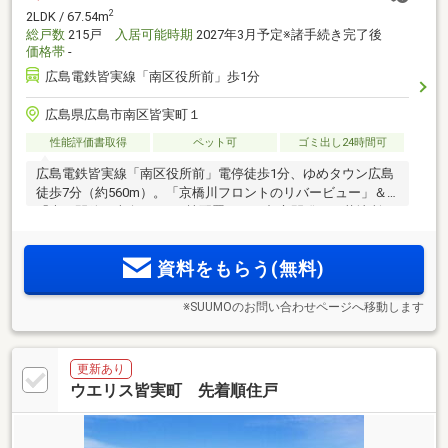
2
2LDK / 67.54m
総戸数
215戸
入居可能時期
2027年3月予定※諸手続き完了後
価格帯
-
広島電鉄皆実線「南区役所前」歩1分
広島県広島市南区皆実町１
性能評価書取得
ペット可
ゴミ出し24時間可
広島電鉄皆実線「南区役所前」電停徒歩1分、ゆめタウン広島
徒歩7分（約560m）。「京橋川フロントのリバービュー」＆
「光と開放の南向き」の2棟配置。NTT都市開発と三菱地所レ
ジデンス、2社のコラボレーションによる大規模分譲マンショ
ンプロジェクト、始動。
資料をもらう(無料)
※SUUMOのお問い合わせページへ移動します
更新あり
ウエリス皆実町 先着順住戸