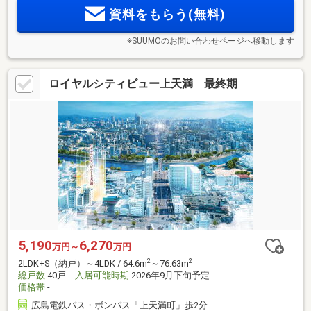
資料をもらう(無料)
※SUUMOのお問い合わせページへ移動します
ロイヤルシティビュー上天満 最終期
5,190
6,270
万円～
万円
2
2
2LDK+S（納戸）～4LDK / 64.6m
～76.63m
総戸数
40戸
入居可能時期
2026年9月下旬予定
価格帯
-
広島電鉄バス・ボンバス「上天満町」歩2分