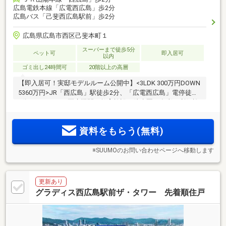
広島電鉄本線「広電西広島」歩2分
広島バス「己斐西広島駅前」歩2分
広島県広島市西区己斐本町１
スーパーまで徒歩5分
ペット可
即入居可
以内
ゴミ出し24時間可
20階以上の高層
【即入居可！実邸モデルルーム公開中】<3LDK 300万円DOWN
5360万円>JR「西広島」駅徒歩2分、「広電西広島」電停徒歩
2分。スーパーや医療機関、教育施設が徒歩圏。多彩な利便施
設が揃う暮らしやすい好環境。「サイエンスウォーターシス
テム」を標準装備。充実の設備仕様や多目的ルームなどの共
資料をもらう(無料)
用施設が魅力の高層20階建て
※SUUMOのお問い合わせページへ移動します
更新あり
グラディス西広島駅前ザ・タワー 先着順住戸