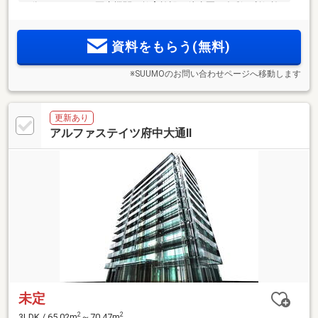
2分。スーパーや医療機関、教育施設が徒歩圏。多彩な利便施
設が揃う暮らしやすい好環境。「サイエンスウォーターシス
テム」を標準装備。充実の設備仕様や多目的ルームなどの共
資料をもらう(無料)
用施設が魅力の高層20階建て
※SUUMOのお問い合わせページへ移動します
更新あり
アルファステイツ府中大通II
未定
2
2
3LDK / 65.02m
～70.47m