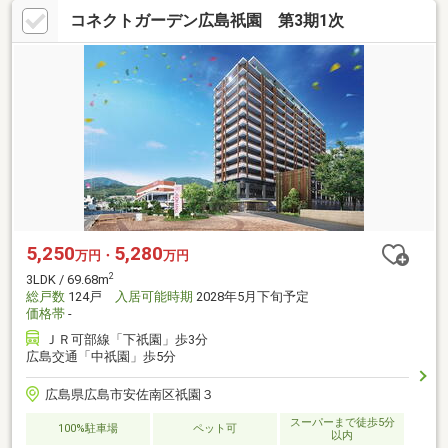
コネクトガーデン広島祇園 第3期1次
5,250
5,280
万円・
万円
2
3LDK / 69.68m
総戸数
124戸
入居可能時期
2028年5月下旬予定
価格帯
-
ＪＲ可部線「下祇園」歩3分
広島交通「中祇園」歩5分
広島県広島市安佐南区祇園３
スーパーまで徒歩5分
100%駐車場
ペット可
以内