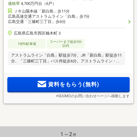
価格帯
4,700万円台（6戸）
ＪＲ山陽本線「新白島」歩11分
広島高速交通アストラムライン「白島」歩7分
広島交通「三篠町三丁目」歩6分
広島県広島市西区楠木町３
スーパーまで徒歩5分
100%駐車場
以内
アストラムライン「白島」駅徒歩7分、JR「新白島」駅徒歩11
分、「三篠町三丁目」バス停徒歩6分。アストラムライン・
JR・バスの快適3WAYアクセス。全戸南西向き、1フロア3戸、
角住戸中心。全戸分の敷地内駐車場完備。全戸ワイドバルコ
ニー採用。明るくゆとりに満ちた暮らしがここに。
資料をもらう(無料)
※SUUMOのお問い合わせページへ移動します
1～2
件