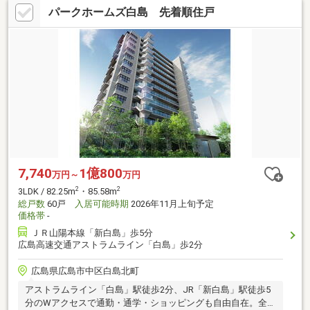
パークホームズ白島 先着順住戸
7,740
1億800
万円～
万円
2
2
3LDK / 82.25m
・85.58m
総戸数
60戸
入居可能時期
2026年11月上旬予定
価格帯
-
ＪＲ山陽本線「新白島」歩5分
広島高速交通アストラムライン「白島」歩2分
広島県広島市中区白島北町
アストラムライン「白島」駅徒歩2分、JR「新白島」駅徒歩5
分のWアクセスで通勤・通学・ショッピングも自由自在。全5