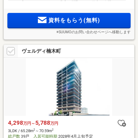
タイプ20バリエーションの豊富な間取りをご用意。縦横のフ
レームが織りなす外観の立体美。「白島」に緑薫るデザイナ
ーズレジデンス、始動。
資料をもらう(無料)
※SUUMOのお問い合わせページへ移動します
ヴェルディ楠木町
4,298
5,788
万円～
万円
2
2
3LDK / 65.28m
～70.59m
総戸数
39戸
入居可能時期
2028年4月上旬予定