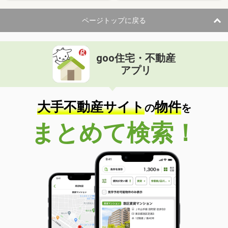
ページトップに戻る
goo住宅・不動産
アプリ
大手不動産サイト
物件
の
を
まとめて検索！