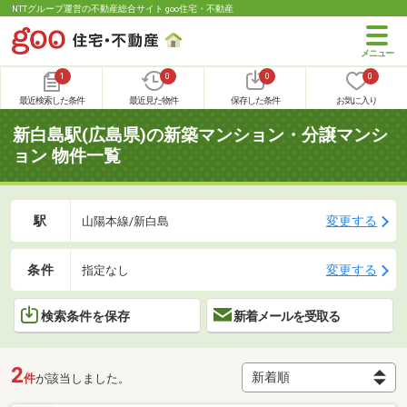
NTTグループ運営の不動産総合サイト goo住宅・不動産
1
0
0
0
最近検索した条件
最近見た物件
保存した条件
お気に入り
新白島駅(広島県)の新築マンション・分譲マンシ
ョン 物件一覧
駅
変更する
山陽本線/新白島
条件
変更する
指定なし
検索条件を保存
新着メールを受取る
2
件
が該当しました。