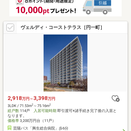
ヴェルディ・コーストテラス［円一町］
2,918
3,398
万円～
万円
2
2
3LDK / 71.53m
～75.16m
総戸数
114戸
入居可能時期
即引渡可※諸手続き完了後の入居と
なります。
価格帯
3,200万円台（11戸）
芸陽バス「興生総合病院」歩6分