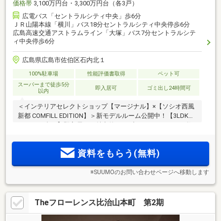
価格帯
3,100万円台・3,300万円台（各3戸）
広電バス「セントラルシティ中央」歩6分
ＪＲ山陽本線「横川」バス18分セントラルシティ中央停歩6分
広島高速交通アストラムライン「大塚」バス7分セントラルシテ
ィ中央停歩6分
広島県広島市佐伯区石内北１
100%駐車場
性能評価書取得
ペット可
スーパーまで徒歩5分
即入居可
ゴミ出し24時間可
以内
＜インテリアセレクトショップ【マージナル】×【ソシオ西風
新都 COMFILL EDITION】＞新モデルルーム公開中！【3LDK
2800万円台～】即入居可！魅力的なパブリックスペースや敷
地内ドッグランなど充実の共用施設。車で広島市中心部まで
約19分/注1。「セントラルシティ中央」バス停より「広島バ
資料をもらう(無料)
スセンター」へ約26分/注2
※SUUMOのお問い合わせページへ移動します
Theフローレンス比治山本町 第2期