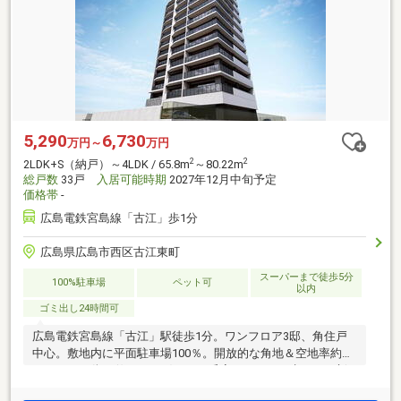
5,290
6,730
万円～
万円
2
2
2LDK+S（納戸）～4LDK / 65.8m
～80.22m
総戸数
33戸
入居可能時期
2027年12月中旬予定
価格帯
-
広島電鉄宮島線「古江」歩1分
広島県広島市西区古江東町
スーパーまで徒歩5分
100%駐車場
ペット可
以内
ゴミ出し24時間可
広島電鉄宮島線「古江」駅徒歩1分。ワンフロア3邸、角住戸
中心。敷地内に平面駐車場100％。開放的な角地＆空地率約
74％。この街の佇まいに穏やかに呼応するように生まれる新
たなランドマーク、「ロイヤルシティビュー古江」誕生。