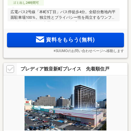
ゴミ出し24時間可
広電バス2号線「本町5丁目」バス停徒歩4分。全邸分敷地内平
面駐車場100％。独立性とブライバシー性を両立するワンフロ
ア3邸。洗練された上質なデザイン。「サンズガラリエ」レジ
デンス、全42邸、誕生。
資料をもらう(無料)
※SUUMOのお問い合わせページへ移動します
プレディア観音新町プレイス 先着順住戸