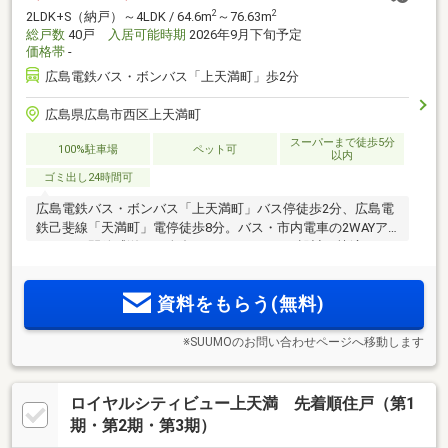
2
2
2LDK+S（納戸）～4LDK / 64.6m
～76.63m
総戸数
40戸
入居可能時期
2026年9月下旬予定
価格帯
-
広島電鉄バス・ボンバス「上天満町」歩2分
広島県広島市西区上天満町
スーパーまで徒歩5分
100%駐車場
ペット可
以内
ゴミ出し24時間可
広島電鉄バス・ボンバス「上天満町」バス停徒歩2分、広島電
鉄己斐線「天満町」電停徒歩8分。バス・市内電車の2WAYア
クセス。開放感溢れる全邸8.5mワイドスパン設計。快適なカ
ーライフを実現する敷地内駐車場100％。「ロイヤルシティビ
ュー上天満」最終期分譲受付中。
資料をもらう(無料)
※SUUMOのお問い合わせページへ移動します
ロイヤルシティビュー上天満 先着順住戸（第1
期・第2期・第3期）