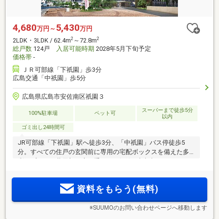
4,680
5,430
万円～
万円
2
2
2LDK・3LDK / 62.4m
～72.8m
総戸数
124戸
入居可能時期
2028年5月下旬予定
価格帯
-
ＪＲ可部線「下祇園」歩3分
広島交通「中祇園」歩5分
広島県広島市安佐南区祇園３
スーパーまで徒歩5分
100%駐車場
ペット可
以内
ゴミ出し24時間可
JR可部線「下祇園」駅へ徒歩3分、「中祇園」バス停徒歩5
分。すべての住戸の玄関前に専用の宅配ボックスを備えた多
彩なプラン。共用部の扉を手ぶらで解錠、顔認証システムを
導入。｢イオンモール広島祇園」（徒歩2分）の（旧）敷地内
という舞台に、全124邸の大規模分譲マンション、誕生。
資料をもらう(無料)
※SUUMOのお問い合わせページへ移動します