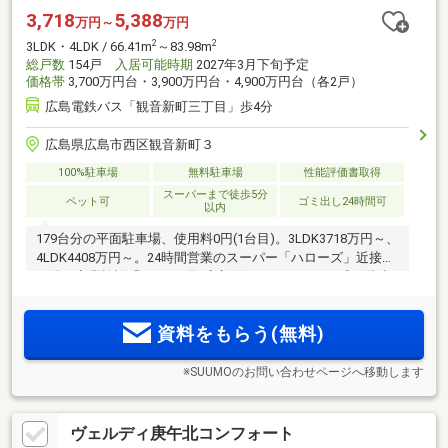
3,718
5,388
万円～
万円
2
2
3LDK・4LDK / 66.41m
～83.98m
総戸数
154戸
入居可能時期
2027年3月下旬予定
価格帯
3,700万円台・3,900万円台・4,900万円台（各2戸）
広島電鉄バス「観音新町三丁目」歩4分
広島県広島市西区観音新町３
100%駐車場
無料駐車場
性能評価書取得
スーパーまで徒歩5分
ペット可
ゴミ出し24時間可
以内
179台分の平面駐車場、使用料0円(1台目)。3LDK3718万円～、
4LDK4408万円～。24時間営業のスーパー「ハローズ」近接。
西隣に商業施設「ハローズ観音新町モール」がオープン(徒歩2
分／約110m)。全邸南西向き総戸数154邸、ZEH-M Oriented採
用。観音新町の未来の発展へとつながる大規模レジデンス。
資料をもらう(無料)
※SUUMOのお問い合わせページへ移動します
ヴェルディ庚午北コンフォート