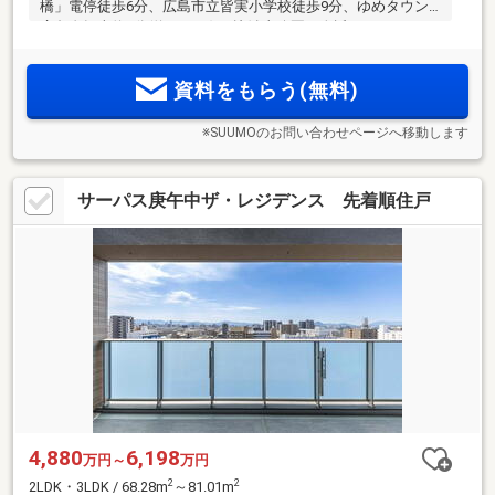
橋」電停徒歩6分、広島市立皆実小学校徒歩9分、ゆめタウン
広島自転車約5分(約1100m) 、比治山公園が身近。1フロア2
邸・全邸角住戸＆南向き。内廊下設計。敷地内駐車場100％。
すべての鍵を顔認証で解錠可能な顔認証セキュリティ採用。
資料をもらう(無料)
充実の設備仕様、全25邸
※SUUMOのお問い合わせページへ移動します
サーパス庚午中ザ・レジデンス 先着順住戸
4,880
6,198
万円～
万円
2
2
2LDK・3LDK / 68.28m
～81.01m