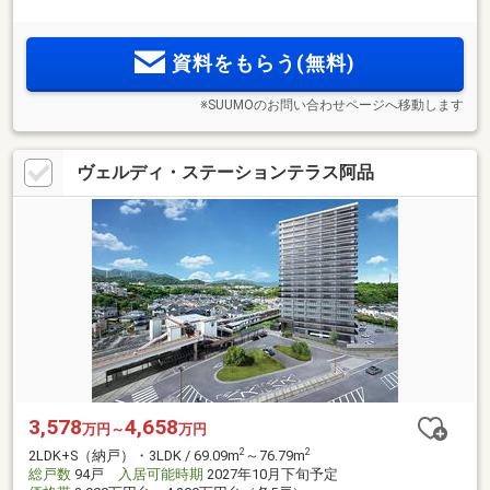
1010m）。全戸南西向き・全戸ウォークインクローゼット＆
ファミリークローク＆ファミリーカウンター採用。全戸分平
面式駐車場。大きな緑と大きな便利が日常の景色になる。
資料をもらう(無料)
※SUUMOのお問い合わせページへ移動します
ヴェルディ・ステーションテラス阿品
3,578
4,658
万円～
万円
2
2
2LDK+S（納戸）・3LDK / 69.09m
～76.79m
総戸数
94戸
入居可能時期
2027年10月下旬予定