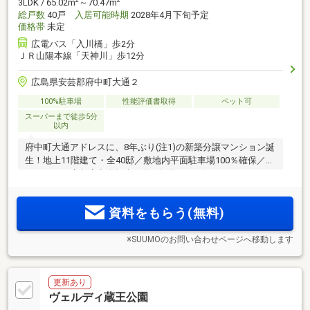
2
2
3LDK / 65.02m
～70.47m
総戸数
40戸
入居可能時期
2028年4月下旬予定
価格帯
未定
広電バス「入川橋」歩2分
ＪＲ山陽本線「天神川」歩12分
広島県安芸郡府中町大通２
100%駐車場
性能評価書取得
ペット可
スーパーまで徒歩5分
以内
府中町大通アドレスに、8年ぶり(注1)の新築分譲マンション誕
生！地上11階建て・全40邸／敷地内平面駐車場100％確保／イ
オンモール広島府中自転車で約5分(約1030m)
資料をもらう(無料)
※SUUMOのお問い合わせページへ移動します
更新あり
ヴェルディ蔵王公園