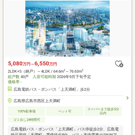
5,080
6,550
万円～
万円
2
2
2LDK+S（納戸）～4LDK / 64.6m
～76.63m
総戸数
40戸
入居可能時期
2026年9月下旬予定
価格帯
-
広島電鉄バス・ボンバス「上天満町」歩2分
広島県広島市西区上天満町
スーパーまで徒歩5分
100%駐車場
ペット可
以内
ゴミ出し24時間可
広島電鉄バス・ボンバス「上天満町」バス停徒歩2分、広島電
鉄己斐線「天満町」電停徒歩8分。バス・市内電車の2WAYア