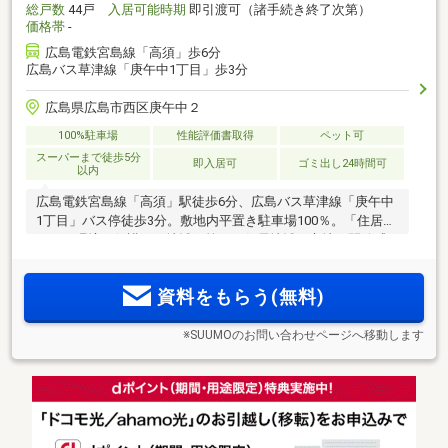
総戸数
44戸
入居可能時期
即引渡可（諸手続き終了次第）
価格帯
-
広島電鉄宮島線「高須」歩6分
広島バス草津線「庚午中1丁目」歩3分
広島県広島市西区庚午中２
100%駐車場
性能評価書取得
ペット可
スーパーまで徒歩5分
即入居可
ゴミ出し24時間可
以内
広島電鉄宮島線「高須」駅徒歩6分、広島バス草津線「庚午中
1丁目」バス停徒歩3分。敷地内平置き駐車場100％。「住居と
しての環境を保護する地域」第一種住居地域に立地、開放感
あふれる暮らし。静穏の地「庚午中」に、東南向き、全44邸
のサーパスマンション誕生。
資料をもらう(無料)
※SUUMOのお問い合わせページへ移動します