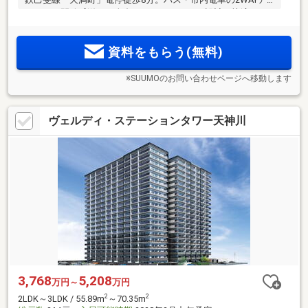
クセス。開放感溢れる全邸8.5mワイドスパン設計。快適なカ
ーライフを実現する敷地内駐車場100％。「ロイヤルシティビ
ュー上天満」最終期分譲受付中。
資料をもらう(無料)
※SUUMOのお問い合わせページへ移動します
ヴェルディ・ステーションタワー天神川
3,768
5,208
万円～
万円
2
2
2LDK～3LDK / 55.89m
～70.35m