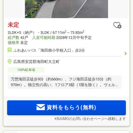
未定
2
2
2LDK+S（納戸）・3LDK / 67.11m
～73.83m
総戸数
43戸
入居可能時期
2028年12月中旬予定
価格帯
未定
ふれあいバス「海田南小学校入口」歩2分
広島県安芸郡海田町大立町
100%駐車場
万惣海田店徒歩9分（約660m）、フジ海田店徒歩13分（約
970m）。独立性の高い、1フロア3邸（1階を除く）。ヴェル
ディオリジナル・ファミリーカウンター標準装備。全戸分平
面式駐車場。15階建て、全43邸の自然溢れるのびやかな街並
みに佇むプライベートレジデンス。
資料をもらう(無料)
※SUUMOのお問い合わせページへ移動します