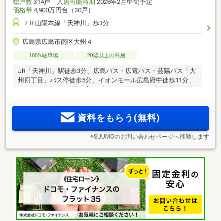
総戸数
314戸
入居可能時期
2028年2月中旬予定
価格帯
4,900万円台（30戸）
ＪＲ山陽本線「天神川」歩3分
広島県広島市南区大州４
100%駐車場
20階以上の高層
JR「天神川」駅徒歩3分、広島バス・広電バス・芸陽バス「大
州四丁目」バス停徒歩5分、イオンモール広島府中徒歩11分
（約820m）。防犯性の高いゾーンセキュリティ採用。全戸分
平面式駐車場・高層20階建て・全314邸、「ヴェルディ・ステ
ーションタワー天神川」始動。
資料をもらう(無料)
※SUUMOのお問い合わせページへ移動します