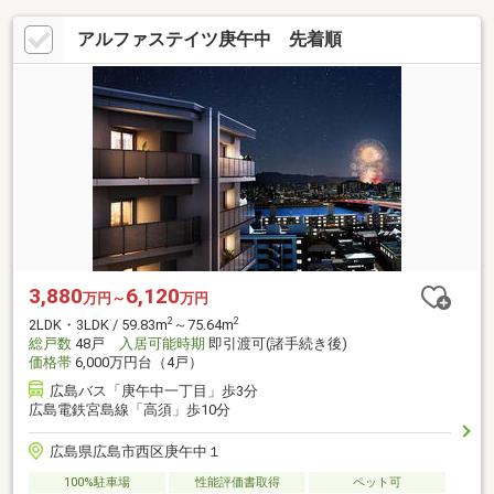
アルファステイツ庚午中 先着順
3,880
6,120
万円～
万円
2
2
2LDK・3LDK / 59.83m
～75.64m
総戸数
48戸
入居可能時期
即引渡可(諸手続き後)
価格帯
6,000万円台（4戸）
広島バス「庚午中一丁目」歩3分
広島電鉄宮島線「高須」歩10分
広島県広島市西区庚午中１
100%駐車場
性能評価書取得
ペット可