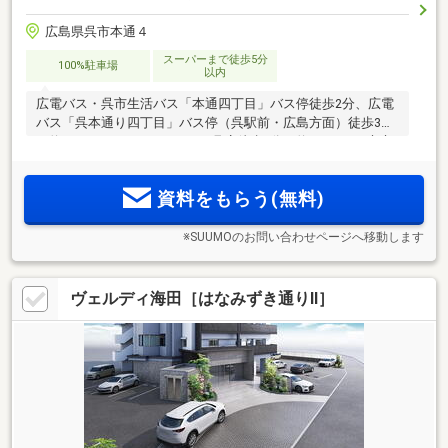
広島県呉市本通４
スーパーまで徒歩5分
100%駐車場
以内
広電バス・呉市生活バス「本通四丁目」バス停徒歩2分、広電
バス「呉本通り四丁目」バス停（呉駅前・広島方面）徒歩3分
（約170m）。ナイスムラカミ呉店徒歩2分（約160m）、市立
本通小学校徒歩3分（約210m）。全戸南東向き・独立性の高
い1フロア3戸（1階を除く）・全戸分敷地内駐車場。15階建
資料をもらう(無料)
て・全43戸。
※SUUMOのお問い合わせページへ移動します
ヴェルディ海田［はなみずき通りII］