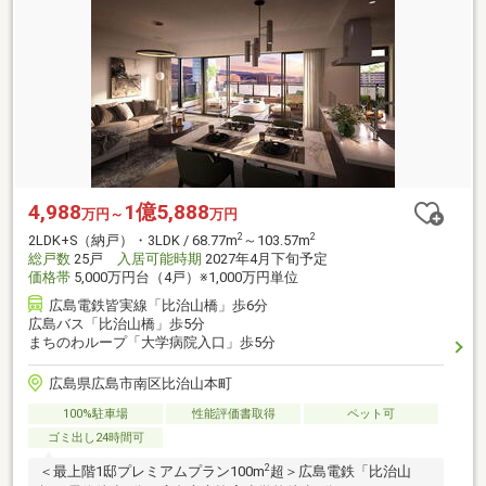
4,988
1億5,888
万円～
万円
2
2
2LDK+S（納戸）・3LDK / 68.77m
～103.57m
総戸数
25戸
入居可能時期
2027年4月下旬予定
価格帯
5,000万円台（4戸）※1,000万円単位
広島電鉄皆実線「比治山橋」歩6分
広島バス「比治山橋」歩5分
まちのわループ「大学病院入口」歩5分
広島県広島市南区比治山本町
100%駐車場
性能評価書取得
ペット可
ゴミ出し24時間可
2
＜最上階1邸プレミアムプラン100m
超＞広島電鉄「比治山