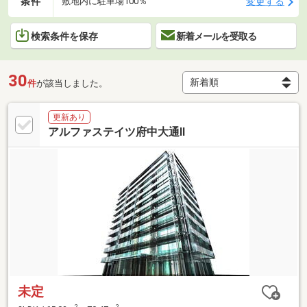
条件
変更する
敷地内に駐車場100％
検索条件を保存
新着メールを受取る
30
件
が該当しました。
更新あり
アルファステイツ府中大通II
未定