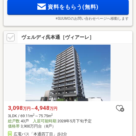
資料をもらう(無料)
※SUUMOのお問い合わせページへ移動します
ヴェルディ呉本通［ヴィアーレ］
3,098
4,948
万円～
万円
2
2
3LDK / 69.11m
～75.75m
総戸数
43戸
入居可能時期
2028年5月下旬予定
価格帯
3,900万円台（8戸）
広電バス「本通四丁目」歩2分