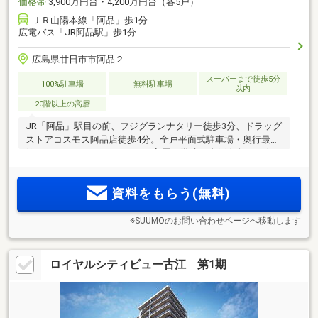
価格帯
3,900万円台・4,200万円台（各5戸）
ＪＲ山陽本線「阿品」歩1分
広電バス「JR阿品駅」歩1分
広島県廿日市市阿品２
スーパーまで徒歩5分
100%駐車場
無料駐車場
以内
20階以上の高層
JR「阿品」駅目の前、フジグランナタリー徒歩3分、ドラッグ
ストアコスモス阿品店徒歩4分。全戸平面式駐車場・奥行最大
約2.35mのワイドバルコニー。高層20階建・全戸南向き・全94
邸の誇らしき私邸。この街を象徴する新たな風景、誕生。
資料をもらう(無料)
※SUUMOのお問い合わせページへ移動します
ロイヤルシティビュー古江 第1期