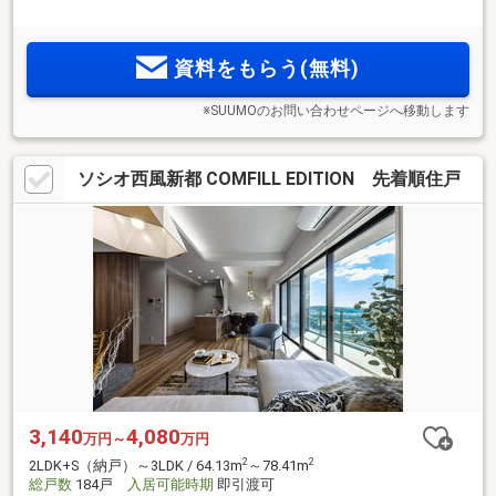
リティ・高速シャッターゲート採用。奥行最大約2.35mのワイ
ドバルコニーやリビング学習に便利なファミリーカウンター
など快適な設備仕様。街に寄り添う「ヴェルディ庚午北コン
資料をもらう(無料)
フォート」誕生。
※SUUMOのお問い合わせページへ移動します
ソシオ西風新都 COMFILL EDITION 先着順住戸
3,140
4,080
万円～
万円
2
2
2LDK+S（納戸）～3LDK / 64.13m
～78.41m
総戸数
184戸
入居可能時期
即引渡可