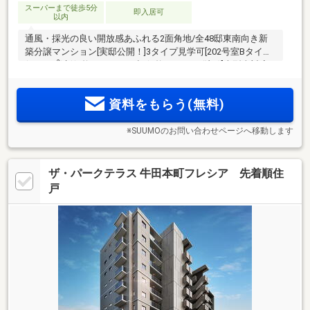
スーパーまで徒歩5分
即入居可
以内
通風・採光の良い開放感あふれる2面角地/全48邸東南向き新
築分譲マンション[実邸公開！]3タイプ見学可[202号室Bタイプ
2
(59.83m
)新価格3880万円←旧価格4280万円(注1)]大型車対応
敷地内平面駐車場100%超/省エネマンションZEH-M oriented/
庚午小学校徒歩2分/広島バス「庚午中一丁目」バス停徒歩4分/
資料をもらう(無料)
生鮮館ビブレ庚午店徒歩2分
※SUUMOのお問い合わせページへ移動します
ザ・パークテラス 牛田本町フレシア 先着順住
戸