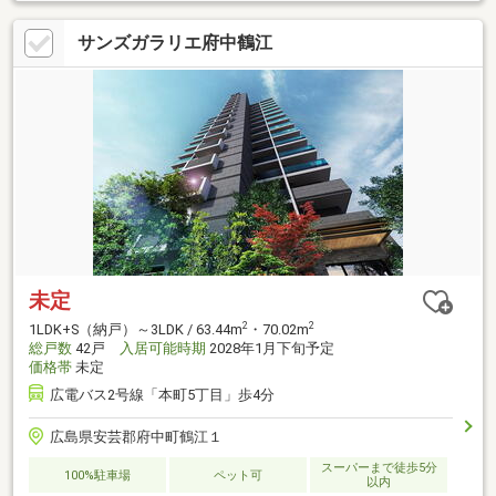
サンズガラリエ府中鶴江
未定
2
2
1LDK+S（納戸）～3LDK / 63.44m
・70.02m
総戸数
42戸
入居可能時期
2028年1月下旬予定
価格帯
未定
広電バス2号線「本町5丁目」歩4分
広島県安芸郡府中町鶴江１
スーパーまで徒歩5分
100%駐車場
ペット可
以内