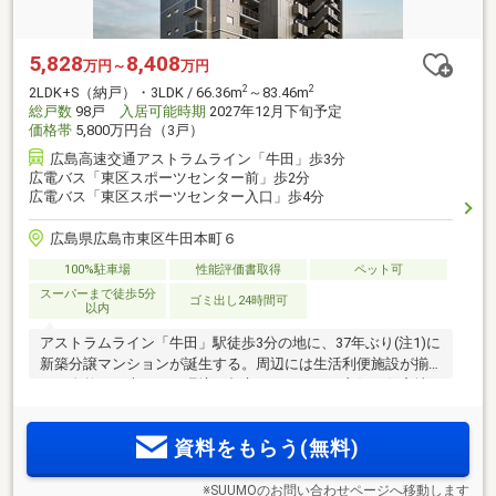
5,828
8,408
万円～
万円
2
2
2LDK+S（納戸）・3LDK / 66.36m
～83.46m
総戸数
98戸
入居可能時期
2027年12月下旬予定
価格帯
5,800万円台（3戸）
広島高速交通アストラムライン「牛田」歩3分
広電バス「東区スポーツセンター前」歩2分
広電バス「東区スポーツセンター入口」歩4分
広島県広島市東区牛田本町６
100%駐車場
性能評価書取得
ペット可
スーパーまで徒歩5分
ゴミ出し24時間可
以内
アストラムライン「牛田」駅徒歩3分の地に、37年ぶり(注1)に
新築分譲マンションが誕生する。周辺には生活利便施設が揃
い、自然にも恵まれた環境。都心へのアクセス良好な住宅地
2
2
「牛田本町」。全邸南向き・2LDK+S・3LDK（66m
台～83m
台）中心のプランバリエーション。敷地内駐車場100％完備。
資料をもらう(無料)
美と洗練を纏う私邸。
※SUUMOのお問い合わせページへ移動します