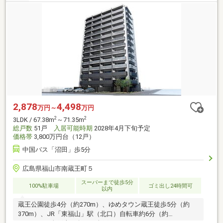
2,878
4,498
万円～
万円
2
2
3LDK / 67.38m
～71.35m
総戸数
51戸
入居可能時期
2028年4月下旬予定
価格帯
3,800万円台（12戸）
中国バス「沼田」歩5分
広島県福山市南蔵王町５
スーパーまで徒歩5分
100%駐車場
ゴミ出し24時間可
以内
蔵王公園徒歩4分（約270m）、ゆめタウン蔵王徒歩5分（約
370m）、JR「東福山」駅（北口）自転車約6分（約