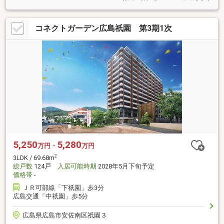
コネクトガーデン広島祇園 第3期1次
5,250
5,280
万円・
万円
2
3LDK / 69.68m
総戸数
124戸
入居可能時期
2028年5月下旬予定
価格帯
-
ＪＲ可部線「下祇園」歩3分
広島交通「中祇園」歩5分
広島県広島市安佐南区祇園３