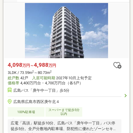
4,098
4,988
万円～
万円
2
2
3LDK / 73.59m
～80.73m
総戸数
42戸
入居可能時期
2027年10月上旬予定
価格帯
4,400万円台・4,700万円台（各5戸）
広島バス「庚午中一丁目」歩5分
広島県広島市西区庚午北４
スーパーまで徒歩5分
100%駐車場
以内
広電「高須」駅徒歩10分、広島バス「庚午中一丁目」バス停
徒歩5分。全戸分敷地内駐車場、防犯性に優れたゾーンセキュ