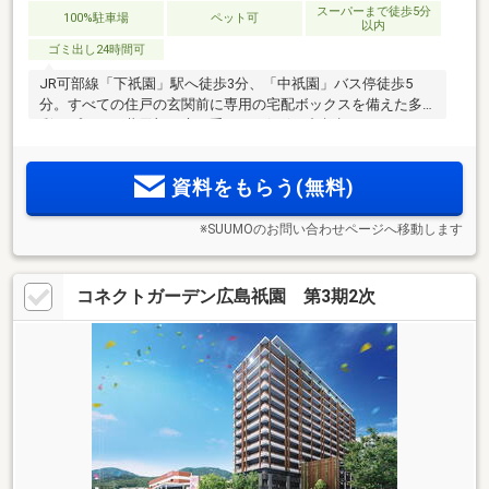
スーパーまで徒歩5分
100%駐車場
ペット可
以内
ゴミ出し24時間可
JR可部線「下祇園」駅へ徒歩3分、「中祇園」バス停徒歩5
分。すべての住戸の玄関前に専用の宅配ボックスを備えた多
彩なプラン。共用部の扉を手ぶらで解錠、顔認証システムを
導入。｢イオンモール広島祇園」（徒歩2分）の（旧）敷地内
という舞台に、全124邸の大規模分譲マンション、誕生。
資料をもらう(無料)
※SUUMOのお問い合わせページへ移動します
コネクトガーデン広島祇園 第3期2次