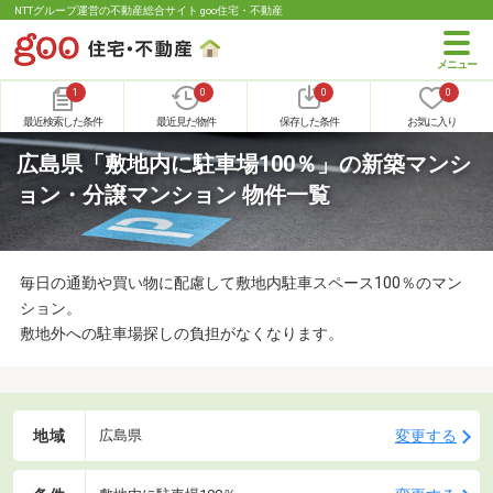
NTTグループ運営の不動産総合サイト goo住宅・不動産
1
0
0
0
最近検索した条件
最近見た物件
保存した条件
お気に入り
広島県「敷地内に駐車場100％」の新築マンシ
ョン・分譲マンション 物件一覧
毎日の通勤や買い物に配慮して敷地内駐車スペース100％のマン
ション。
敷地外への駐車場探しの負担がなくなります。
地域
変更する
広島県