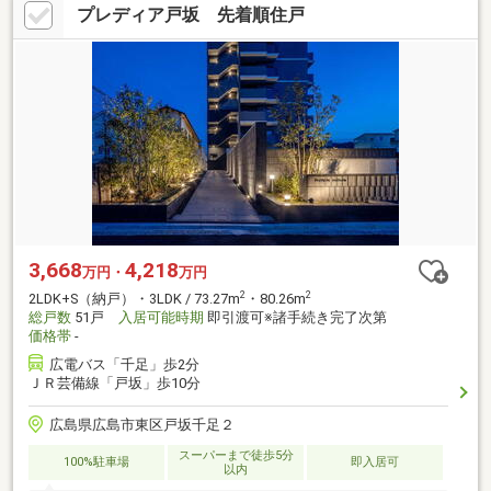
プレディア戸坂 先着順住戸
3,668
4,218
万円・
万円
2
2
2LDK+S（納戸）・3LDK / 73.27m
・80.26m
総戸数
51戸
入居可能時期
即引渡可※諸手続き完了次第
価格帯
-
広電バス「千足」歩2分
ＪＲ芸備線「戸坂」歩10分
広島県広島市東区戸坂千足２
スーパーまで徒歩5分
100%駐車場
即入居可
以内