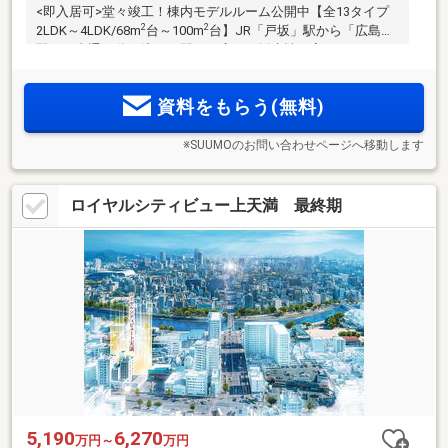
<即入居可>堂々竣工！棟内モデルルーム公開中【全13タイプ
2
2
2LDK～4LDK/68m
台～100m
台】JR「戸坂」駅から「広島」
駅まで直通11分（注）。間口が広く、採光性の高いワイドス
パン設計を全邸で採用。敷地内平置駐車場100％。徒歩3分圏
内に商業施設、金融機関、医療機関が充実。広電バス「千
資料をもらう(無料)
足」バス停徒歩2分
※SUUMOのお問い合わせページへ移動します
ロイヤルシティビュー上天満 最終期
5,190
6,270
万円～
万円