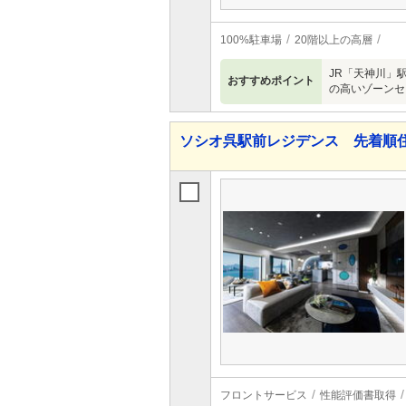
100%駐車場
20階以上の高層
JR「天神川」
おすすめポイント
の高いゾーンセ
ソシオ呉駅前レジデンス 先着順
フロントサービス
性能評価書取得