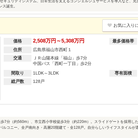
セキュリティシステム、日常生活を支えるコンシェルジュサービスを導入など、充
デンス誕生。
お気に入り
2,508万円～5,308万円
価格
最多価格帯
住所
広島県福山市西町１
交通
ＪＲ山陽本線「福山」歩7分
中国バス「西町一丁目」歩2分
間取り
1LDK～3LDK
専有面積
総戸数
128戸
徒歩7分（約560m）、市立西小学校徒歩3分（約220m）。スライドゲートを採用
イドバルコニー。全戸南向き・高層20階建て・全128戸。自分らしいライフスタイルが選