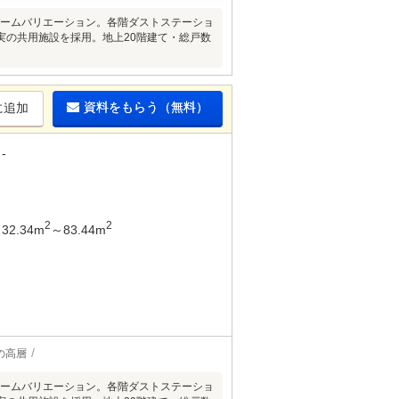
ルームバリエーション。各階ダストステーショ
実の共用施設を採用。地上20階建て・総戸数
資料をもらう（無料）
に追加
-
2
2
32.34m
～83.44m
の高層
ルームバリエーション。各階ダストステーショ