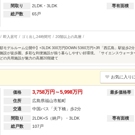
間取り
2LDK・3LDK
専有面積
総戸数
65戸
即入居可
ゴミ出し24時間可
20階以上の高層
モデルルーム公開中】<3LDK 300万円DOWN 5360万円>JR「西広島」駅徒
施設が徒歩圏。多彩な利便施設が揃う暮らしやすい好環境。「サイエンスウォータ
どの共用施設が魅力の高層20階建て
お気に入り
3,758万円～5,998万円
価格
最多価格帯
住所
広島県福山市船町
交通
中国バス「天下橋」歩2分
間取り
2LDK+S（納戸）・3LDK
専有面積
総戸数
107戸