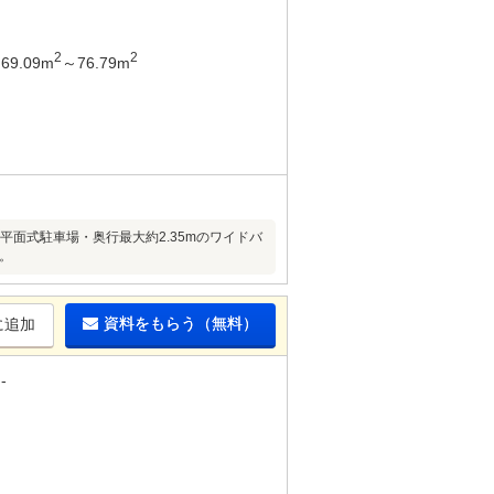
2
2
69.09m
～76.79m
面式駐車場・奥行最大約2.35mのワイドバ
。
資料をもらう（無料）
に追加
-