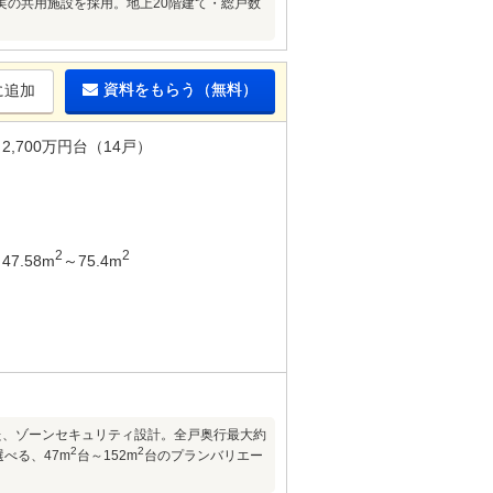
実の共用施設を採用。地上20階建て・総戸数
資料をもらう（無料）
に追加
2,700万円台（14戸）
2
2
47.58m
～75.4m
した、ゾーンセキュリティ設計。全戸奥行最大約
2
2
べる、47m
台～152m
台のプランバリエー