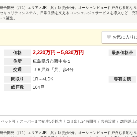
総合開発（注1）エリア＞JR「呉」駅徒歩4分。オーシャンビュー住戸含む多彩な
セキュリティシステム、日常生活を支えるコンシェルジュサービスを導入など、充
デンス誕生。
お気に入り
2,220万円～5,830万円
価格
最多価格帯
住所
広島県呉市西中央１
交通
ＪＲ呉線「呉」歩4分
間取り
1R～4LDK
専有面積
総戸数
184戸
ペット可
スーパーまで徒歩5分以内
ゴミ出し24時間可
共有設備
20階以上
総合開発（注1）エリア＞JR「呉」駅徒歩4分。オーシャンビュー住戸含む多彩な