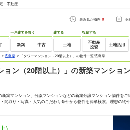
住宅・不動産
0
最近見た物件
保
一戸建てを買う
建てる
投資する
不動産
古
新築
中古
土地
土地活用
投資
>
広島県
>
「タワーマンション（20階以上）」の物件一覧/広島県
ション（20階以上）」の新築マンショ
）の新築マンション、分譲マンションなどの新築分譲マンション物件をご
積・間取り・写真・人気のこだわり条件から物件を簡単検索。理想の物件
以上）