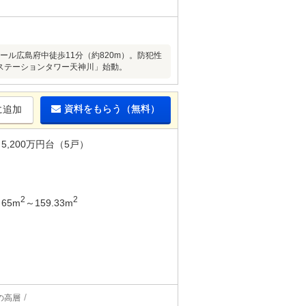
ル広島府中徒歩11分（約820m）。防犯性
・ステーションタワー天神川」始動。
資料をもらう（無料）
に追加
5,200万円台（5戸）
2
2
65m
～159.33m
の高層