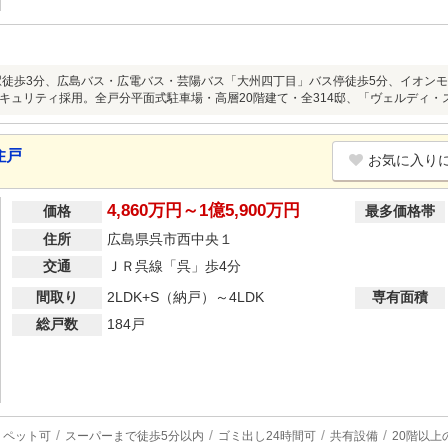
駅徒歩3分、広島バス・広電バス・芸陽バス「大州四丁目」バス停徒歩5分、イオンモー
キュリティ採用。全戸分平面式駐車場・高層20階建て・全314邸、「ヴェルディ
住戸
お気に入り
4,860万円～1億5,900万円
価格
最多価格帯
住所
広島県呉市西中央１
交通
ＪＲ呉線「呉」歩4分
間取り
2LDK+S（納戸）～4LDK
専有面積
総戸数
184戸
ペット可
スーパーまで徒歩5分以内
ゴミ出し24時間可
共有設備
20階以上