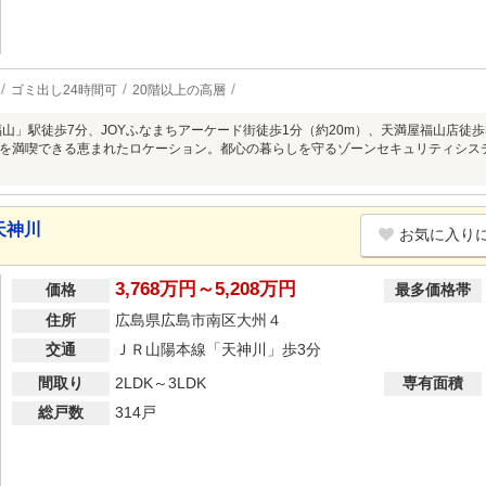
ゴミ出し24時間可
20階以上の高層
福山」駅徒歩7分、JOYふなまちアーケード街徒歩1分（約20m）、天満屋福山店徒歩
を満喫できる恵まれたロケーション。都心の暮らしを守るゾーンセキュリティシス
天神川
お気に入り
3,768万円～5,208万円
価格
最多価格帯
住所
広島県広島市南区大州４
交通
ＪＲ山陽本線「天神川」歩3分
間取り
2LDK～3LDK
専有面積
総戸数
314戸