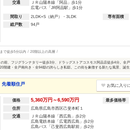
交通
ＪＲ山陽本線「阿品」歩1分
広電バス「JR阿品駅」歩1分
間取り
2LDK+S（納戸）・3LDK
専有面積
総戸数
94戸
まで徒歩5分以内
20階以上の高層
目の前、フジグランナタリー徒歩3分、ドラッグストアコスモス阿品店徒歩4分。全戸平
20階建・全戸南向き・全94邸の誇らしき私邸。この街を象徴する新たな風景、誕生
 先着順住戸
お気に入り
5,360万円～6,590万円
価格
最多価格帯
住所
広島県広島市西区己斐本町１
交通
ＪＲ山陽本線「西広島」歩2分
広島電鉄本線「広電西広島」歩2分
広島バス「己斐西広島駅前」歩2分