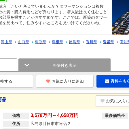
を購入したいと考えていませんか？タワーマンションは複数
分の質・購入費用などが異なります。購入後は長く住むこと
お部屋を探すことがおすすめです。ここでは、新築のタワー
屋を見比べて、住みやすいところを見つけてくださいね。
岡山県
山口県
鳥取県
島根県
徳島県
香川県
愛媛県
高知
画像付き表示
お気に入りに追加
資料をも
阿品
お気に入り
3,578万円～4,658万円
価格
最多価格帯
住所
広島県廿日市市阿品２