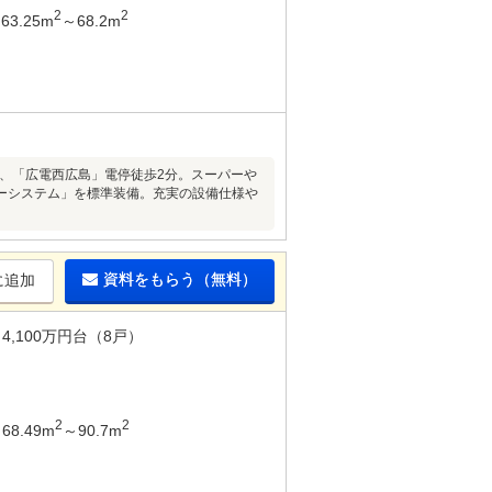
2
2
63.25m
～68.2m
歩2分、「広電西広島」電停徒歩2分。スーパーや
ーシステム」を標準装備。充実の設備仕様や
資料をもらう（無料）
に追加
4,100万円台（8戸）
2
2
68.49m
～90.7m