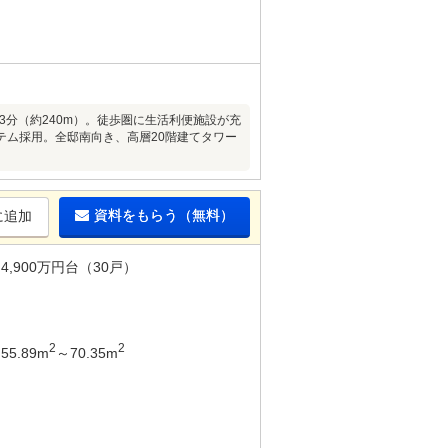
3分（約240m）。徒歩圏に生活利便施設が充
テム採用。全邸南向き、高層20階建てタワー
資料をもらう（無料）
に追加
4,900万円台（30戸）
2
2
55.89m
～70.35m