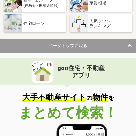
暮らしのデータ
家賃相場
(補助金・助成金情報)
人気タウン
住宅ローン
ランキング
ページトップに戻る
goo住宅・不動産
アプリ
大手不動産サイト
物件
の
を
まとめて検索！