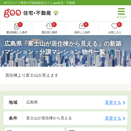
NTTグループ運営の不動産総合サイト goo住宅・不動産
1
0
0
0
最近検索した条件
最近見た物件
保存した条件
お気に入り
広島県「富士山が居住棟から見える」の新築
マンション・分譲マンション 物件一覧
居住棟より富士山が見えます
地域
変更する
広島県
条件
変更する
富士山が居住棟から見える