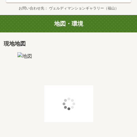
お問い合わせ先
ヴェルディマンションギャラリー（福山）
タイプ
C1
間取り
3LDK+WIC+FC
地図・環境
専有面積
2
67.38m
価格
2,878万円
現地地図
タイプ
C
間取り
3LDK+WIC+FC
専有面積
2
67.38m
価格
3,618万円～3,898万円
タイプ
D(2F)
間取り
3LDK+WIC+FC
専有面積
2
71.35m
価格
4,218万円