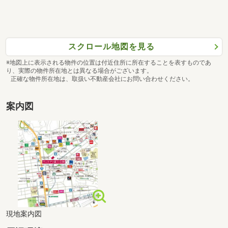
タイプ
D
間取り
3LDK+WIC+FC
専有面積
2
スクロール地図を見る
71.35m
価格
4,318万円～4,498万円
※地図上に表示される物件の位置は付近住所に所在することを表すものであ
り、実際の物件所在地とは異なる場合がございます。
正確な物件所在地は、取扱い不動産会社にお問い合わせください。
案内図
現地案内図