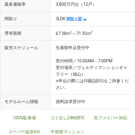
最多価格帯
3,800万円台（12戸）
間取り
3LDK
間取り図
2
2
専有面積
67.38m
～71.35m
販売スケジュール
先着順申込受付中
受付時間／10:00AM～7:00PM
受付場所／ヴェルディマンションギャ
ラリー（福山）
※申込の際には印鑑(認印)をご持参くだ
さい。
モデルルーム情報
資料請求受付中
100%駐車場
ゴミ出し24時間可
光ファイバー対応
スーパー徒歩5分
中規模マンション