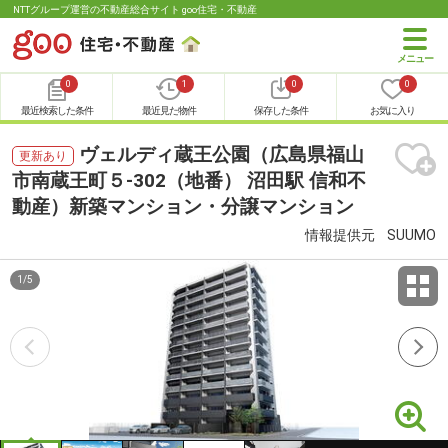
NTTグループ運営の不動産総合サイト goo住宅・不動産
0
1
0
0
最近検索した条件
最近見た物件
保存した条件
お気に入り
ヴェルディ蔵王公園（広島県福山
更新あり
市南蔵王町５-302（地番） 沼田駅 信和不
動産）新築マンション・分譲マンション
情報提供元
SUUMO
1
/
5