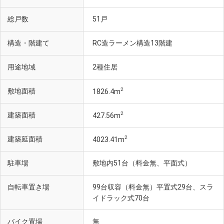
総戸数
51戸
構造・階建て
RC造ラーメン構造13階建
用途地域
2種住居
2
敷地面積
1826.4m
2
建築面積
427.56m
2
建築延面積
4023.41m
駐車場
敷地内51台（料金無、平面式）
自転車置き場
99台収容（料金無）平置式29台、スラ
イドラック式70台
バイク置場
無