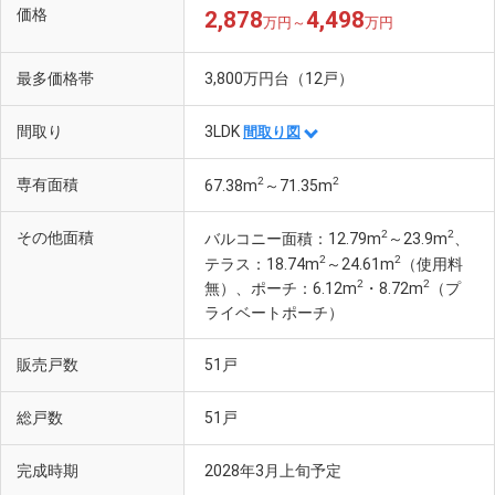
価格
2,878
4,498
万円～
万円
最多価格帯
3,800万円台（12戸）
間取り
3LDK
間取り図
2
2
専有面積
67.38m
～71.35m
2
2
その他面積
バルコニー面積：12.79m
～23.9m
、
2
2
テラス：18.74m
～24.61m
（使用料
2
2
無）、ポーチ：6.12m
・8.72m
（プ
ライベートポーチ）
販売戸数
51戸
総戸数
51戸
完成時期
2028年3月上旬予定