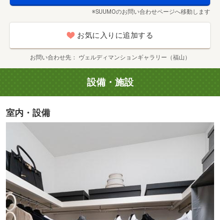
※SUUMOのお問い合わせページへ移動します
お気に入りに追加する
お問い合わせ先
ヴェルディマンションギャラリー（福山）
設備・施設
室内・設備
ザグザグ福山春日店（徒歩6分／約420m）