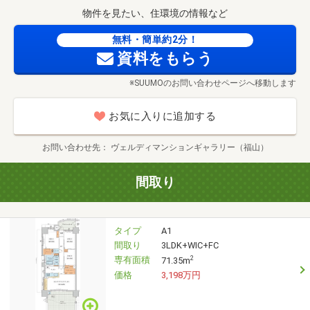
物件を見たい、住環境の情報など
無料・簡単約2分！
資料をもらう
※SUUMOのお問い合わせページへ移動します
お気に入りに追加する
お問い合わせ先
ヴェルディマンションギャラリー（福山）
間取り
タイプ
A1
間取り
3LDK+WIC+FC
専有面積
2
71.35m
価格
3,198万円