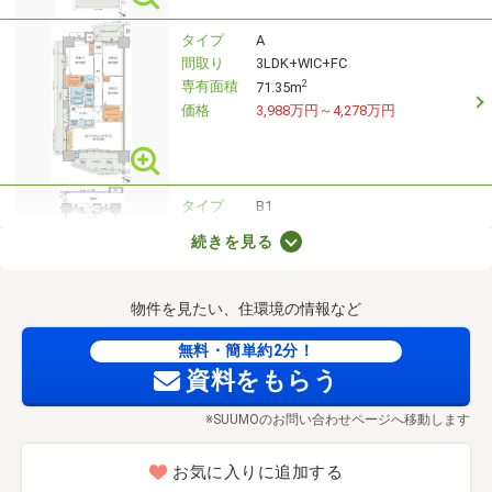
タイプ
A
間取り
3LDK+WIC+FC
専有面積
2
71.35m
価格
3,988万円～4,278万円
タイプ
B1
間取り
3LDK+WIC+FC
続きを見る
専有面積
2
67.57m
価格
2,998万円
物件を見たい、住環境の情報など
無料・簡単約2分！
タイプ
B
資料をもらう
間取り
3LDK+WIC+FC
専有面積
2
67.57m
※SUUMOのお問い合わせページへ移動します
価格
3,678万円～3,958万円
お気に入りに追加する