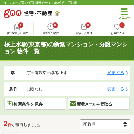
NTTグループ運営の不動産総合サイト goo住宅・不動産
1
0
0
0
最近検索した条件
最近見た物件
保存した条件
お気に入り
桜上水駅(東京都)の新築マンション・分譲マンシ
ョン 物件一覧
駅
変更する
京王電鉄京王線/桜上水
条件
変更する
指定なし
検索条件を保存
新着メールを受取る
2
件
が該当しました。