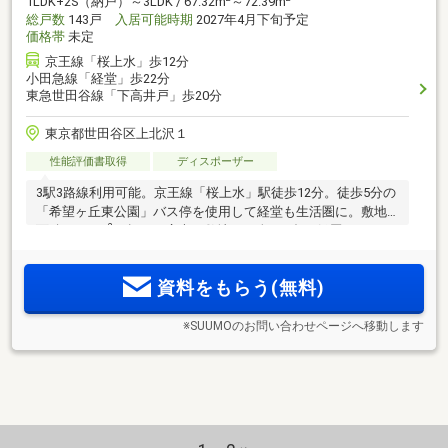
1LDK+2S（納戸）～3LDK / 67.32m
～72.39m
総戸数
143戸
入居可能時期
2027年4月下旬予定
価格帯
未定
京王線「桜上水」歩12分
小田急線「経堂」歩22分
東急世田谷線「下高井戸」歩20分
東京都世田谷区上北沢１
性能評価書取得
ディスポーザー
3駅3路線利用可能。京王線「桜上水」駅徒歩12分。徒歩5分の
「希望ヶ丘東公園」バス停を使用して経堂も生活圏に。敷地
2
面積10000m
を超える広大な敷地に、全143邸の低層レジデン
2
スが誕生。約760m
の中庭を包み込むランドプラン。「ZEH-M
Oriented + 認定低炭素住宅」。「新宿」駅直通14分、「渋谷」
資料をもらう(無料)
駅19分。駐車場85台
※SUUMOのお問い合わせページへ移動します