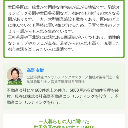
世田谷区は、緑豊かで閑静な住宅街が広がる地域です。駒沢オ
リンピック公園や世田谷公園など、都内でも指折りの大きな公
園があります。一方、大型商業施設も数多くあり、区内のどこ
に住んでいても手軽に買い物に行けるため、子育て世帯のファ
ミリー層からも人気を集めています。
三軒茶屋や下北沢には活気ある商店街がいくつもあり、個性的
なショップやカフェが点在。若者からの人気も高く、充実した
都市生活を楽しみたい人に最適です。
高野 友樹
公認不動産コンサルティングマスター／相続対策専門士／宅
地建物取引士／賃貸不動産経営管理士
街ガイド
不動産会社にて600件以上の仲介、6000戸の収益物件管理を経
験。現在は株式会社高野不動産コンサルティングを設立し、不
動産コンサルティングを行う。
一人暮らしの人に聞いた
世田谷区の住みやすさTOP10