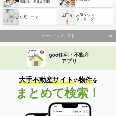
(補助金・助成金情報)
人気タウン
住宅ローン
ランキング
ページトップに戻る
goo住宅・不動産
アプリ
大手不動産サイト
物件
の
を
まとめて検索！