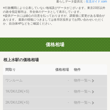
暮らしデータ提供元：
生活ガイド.com
※行政機関により公表していない地域及びデータがございます。東京23区以外
の政令指定都市は、市全体のデータとして表示しています。
※提供データには細心の注意を払っておりますが、調査後に変更がある場合が
あります。 最新の情報につきましては各市区役所までお問い合わせいただく
か、自治体HPなどをご確認ください。
価格相場
桜上水駅の価格相場
間取り
価格相場
物件
ワンルーム
-
物件一覧へ
1K/DK/LDK(+S)
-
物件一覧へ
2K/DK/LDK(+S)
-
物件一覧へ