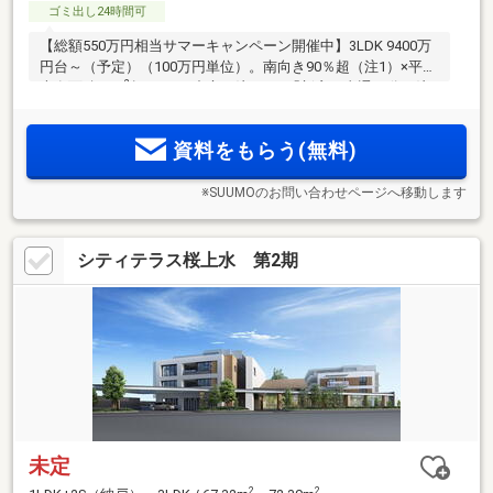
ゴミ出し24時間可
【総額550万円相当サマーキャンペーン開催中】3LDK 9400万
円台～（予定）（100万円単位）。南向き90％超（注1）×平均
2
専有面積73m
超。3LDK中心（注2）／「新宿」直通15分（注
3）。閑静な住宅街・京王線「上北沢」駅徒歩10分。ZEH×認
定低炭素住宅取得予定（申請中）。モデルルーム案内会開催
資料をもらう(無料)
中。ご来場予約受付中。
※SUUMOのお問い合わせページへ移動します
シティテラス桜上水 第2期
未定
2
2