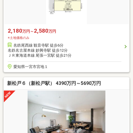
2,180
2,580
万円～
万円
※土地価格のみ
名鉄尾西線 観音寺駅 徒歩6分
名鉄名古屋本線 妙興寺駅 徒歩12分
ＪＲ東海道本線 尾張一宮駅 徒歩21分
愛知県一宮市宮地１
新松戸６（新松戸駅） 4390万円～5690万円