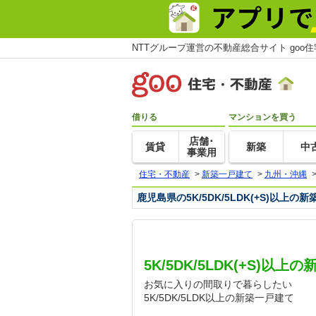
NTTグループ運営の不動産総合サイト goo
借りる
マンションを買う
店舗･
賃貸
新築
中
事業用
住宅・不動産
>
新築一戸建て
>
九州・沖縄
鹿児島県の5K/5DK/5LDK(+S)以上
5K/5DK/5LDK(+S)以
お気に入りの間取りで暮らしたい
5K/5DK/5LDK以上の新築一戸建て