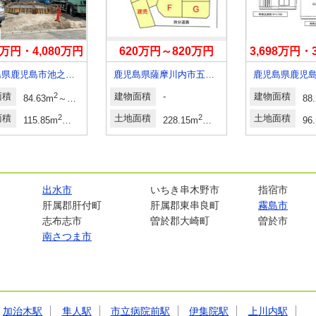
80万円・4,080万円
620万円～820万円
3,698万円・
鹿児島県鹿児島市池之上町
鹿児島県薩摩川内市五代町
鹿児島県鹿児
面積
2
2
建物面積
-
建物面積
84.63m
～93.96m
88
面積
2
2
土地面積
2
2
土地面積
115.85m
～131.95m
228.15m
～244.09m
69.01坪～73.8
96
出水市
いちき串木野市
指宿市
肝属郡肝付町
肝属郡東串良町
霧島市
志布志市
曽於郡大崎町
曽於市
南さつま市
加治木駅
隼人駅
市立病院前駅
伊集院駅
上川内駅