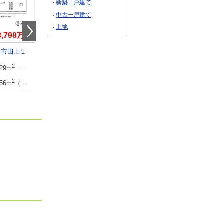
新築一戸建て
中古一戸建て
土地
3,798万円
2,770万円～2,870万円
2,580万円
島市田上１
鹿児島県姶良市加治木町反土
鹿児島県鹿児島市西伊
2
2
建物面積
2
2
建物面積
2
.29m
・93.15m
（登記）
91.09m
～110.96m
（27.55坪～33.56坪）（
93.15m
・93.96m
2
土地面積
2
2
土地面積
2
3坪
.56m
（登記）
194.07m
～236.93m
（58.70坪～71.67坪）
135.09m