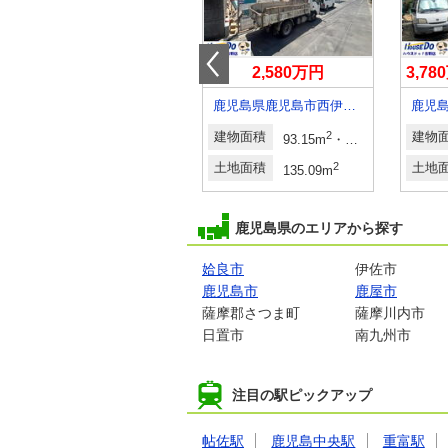
2,770万円～2,870万円
2,580万円
3,7
鹿児島県姶良市加治木町反土
鹿児島県鹿児島市西伊敷７
建物面積
2
2
建物面積
2
2
建物
（登記）
91.09m
～110.96m
（27.55坪～33.56坪）（登記）
93.15m
・93.96m
土地面積
2
2
土地面積
2
土地
194.07m
～236.93m
（58.70坪～71.67坪）（登記）
135.09m
鹿児島県のエリアから探す
姶良市
伊佐市
鹿児島市
鹿屋市
薩摩郡さつま町
薩摩川内市
日置市
南九州市
注目の駅ピックアップ
帖佐駅
鹿児島中央駅
重富駅