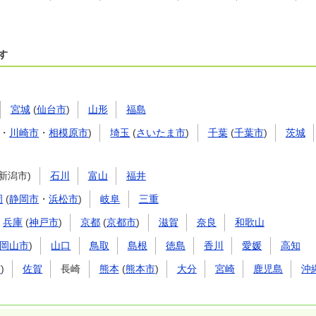
す
宮城
(
仙台市
)
山形
福島
・
川崎市
・
相模原市
)
埼玉
(
さいたま市
)
千葉
(
千葉市
)
茨城
(新潟市)
石川
富山
福井
岡
(
静岡市
・
浜松市
)
岐阜
三重
兵庫
(
神戸市
)
京都
(
京都市
)
滋賀
奈良
和歌山
岡山市
)
山口
鳥取
島根
徳島
香川
愛媛
高知
市
)
佐賀
長崎
熊本
(
熊本市
)
大分
宮崎
鹿児島
沖