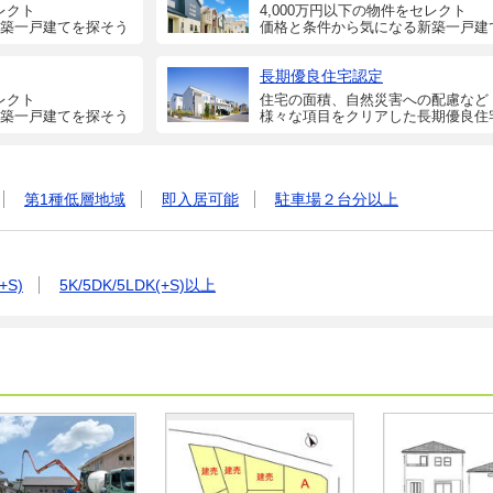
レクト
4,000万円以下の物件をセレクト
築一戸建てを探そう
価格と条件から気になる新築一戸建
長期優良住宅認定
レクト
住宅の面積、自然災害への配慮など
築一戸建てを探そう
様々な項目をクリアした長期優良住
第1種低層地域
即入居可能
駐車場２台分以上
+S)
5K/5DK/5LDK(+S)以上