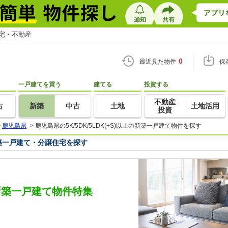
住宅・不動産
0
最近見た物件
保
一戸建てを買う
建てる
投資する
不動産
古
新築
中古
土地
土地活用
投資
>
鹿児島県
>
鹿児島県の5K/5DK/5LDK(+S)以上の新築一戸建て物件を探す
の新築一戸建て・分譲住宅を探す
上の新築一戸建て物件特集