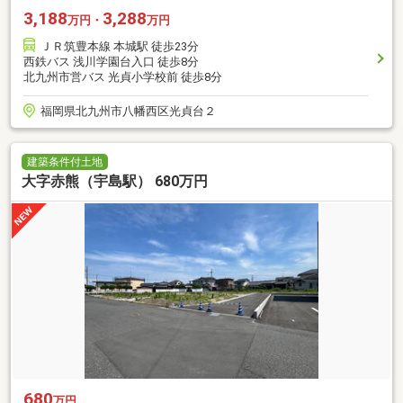
3,188
3,288
万円・
万円
ＪＲ筑豊本線 本城駅 徒歩23分
西鉄バス 浅川学園台入口 徒歩8分
北九州市営バス 光貞小学校前 徒歩8分
福岡県北九州市八幡西区光貞台２
建築条件付土地
大字赤熊（宇島駅） 680万円
680
万円