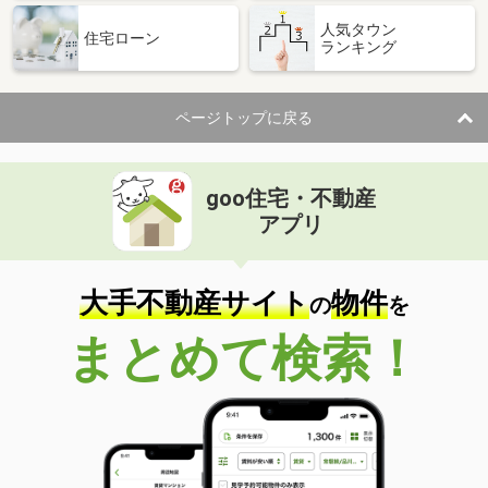
人気タウン
住宅ローン
ランキング
ページトップに戻る
goo住宅・不動産
アプリ
大手不動産サイト
物件
の
を
まとめて検索！