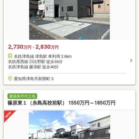
2,730
2,830
万円・
万円
名鉄津島線 津島駅 車利用 2.6km
名鉄尾西線 日比野駅 徒歩36分
名鉄津島線 藤浪駅 徒歩40分
愛知県津島市新開町３
建築条件付土地
篠原東１（糸島高校前駅） 1550万円～1850万円