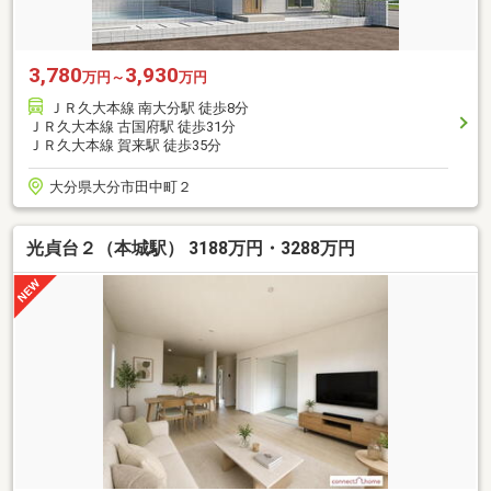
3,780
3,930
万円～
万円
ＪＲ久大本線 南大分駅 徒歩8分
ＪＲ久大本線 古国府駅 徒歩31分
ＪＲ久大本線 賀来駅 徒歩35分
大分県大分市田中町２
光貞台２（本城駅） 3188万円・3288万円