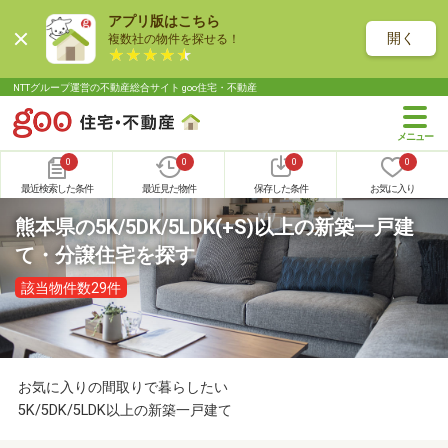
アプリ版はこちら
開く
複数社の物件を探せる！
NTTグループ運営の不動産総合サイト goo住宅・不動産
0
0
0
0
最近検索した条件
最近見た物件
保存した条件
お気に入り
熊本県の5K/5DK/5LDK(+S)以上の新築一戸建
て・分譲住宅を探す
該当物件数29件
お気に入りの間取りで暮らしたい
5K/5DK/5LDK以上の新築一戸建て