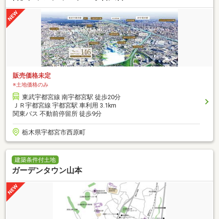
販売価格未定
※土地価格のみ
東武宇都宮線 南宇都宮駅 徒歩20分
ＪＲ宇都宮線 宇都宮駅 車利用 3.1km
関東バス 不動前停留所 徒歩9分
栃木県宇都宮市西原町
建築条件付土地
ガーデンタウン山本