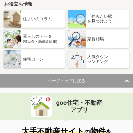
お役立ち情報
「住みたい駅」
住まいのコラム
を見つけよう
暮らしのデータ
家賃相場
(補助金・助成金情報)
人気タウン
住宅ローン
ランキング
ページトップに戻る
goo住宅・不動産
アプリ
大手不動産サイト
物件
の
を