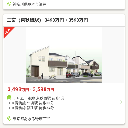
神奈川県厚木市酒井
二宮（東秋留駅） 3498万円・3598万円
3,498
3,598
万円・
万円
ＪＲ五日市線 東秋留駅 徒歩5分
ＪＲ青梅線 牛浜駅 徒歩33分
ＪＲ青梅線 福生駅 徒歩34分
東京都あきる野市二宮