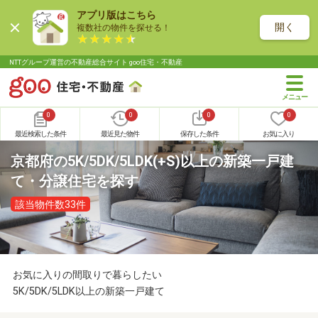
アプリ版はこちら
開く
複数社の物件を探せる！
NTTグループ運営の不動産総合サイト goo住宅・不動産
0
0
0
0
最近検索した条件
最近見た物件
保存した条件
お気に入り
京都府の5K/5DK/5LDK(+S)以上の新築一戸建
て・分譲住宅を探す
該当物件数33件
お気に入りの間取りで暮らしたい
5K/5DK/5LDK以上の新築一戸建て