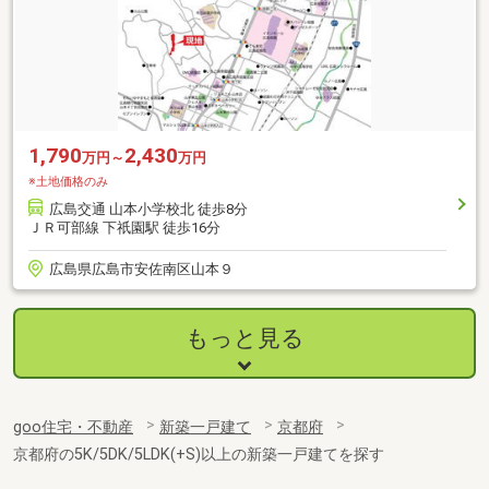
1,790
2,430
万円～
万円
※土地価格のみ
広島交通 山本小学校北 徒歩8分
ＪＲ可部線 下祇園駅 徒歩16分
広島県広島市安佐南区山本９
もっと見る
goo住宅・不動産
新築一戸建て
京都府
京都府の5K/5DK/5LDK(+S)以上の新築一戸建てを探す