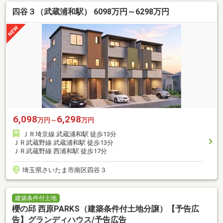
四谷３（武蔵浦和駅） 6098万円～6298万円
6,098
6,298
万円～
万円
ＪＲ埼京線 武蔵浦和駅 徒歩13分
ＪＲ武蔵野線 武蔵浦和駅 徒歩13分
ＪＲ武蔵野線 西浦和駅 徒歩17分
埼玉県さいたま市南区四谷３
建築条件付土地
櫻の邱 西原PARKS（建築条件付土地分譲）【予告広
告】グランディハウス/予告広告