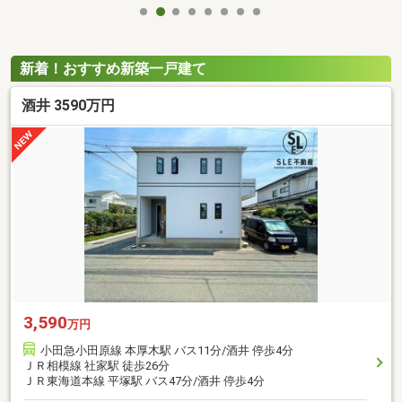
新着！おすすめ新築一戸建て
酒井 3590万円
3,590
万円
小田急小田原線 本厚木駅 バス11分/酒井 停歩4分
ＪＲ相模線 社家駅 徒歩26分
ＪＲ東海道本線 平塚駅 バス47分/酒井 停歩4分