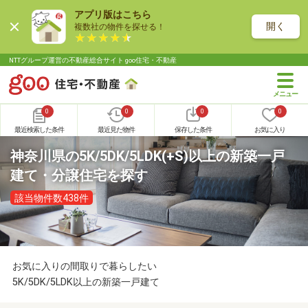
アプリ版はこちら
開く
複数社の物件を探せる！
NTTグループ運営の不動産総合サイト goo住宅・不動産
0
0
0
0
最近検索した条件
最近見た物件
保存した条件
お気に入り
神奈川県の5K/5DK/5LDK(+S)以上の新築一戸
建て・分譲住宅を探す
該当物件数438件
お気に入りの間取りで暮らしたい
5K/5DK/5LDK以上の新築一戸建て