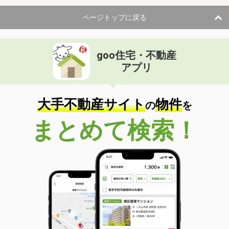
ページトップに戻る
goo住宅・不動産
アプリ
大手不動産サイト
物件
の
を
まとめて検索！