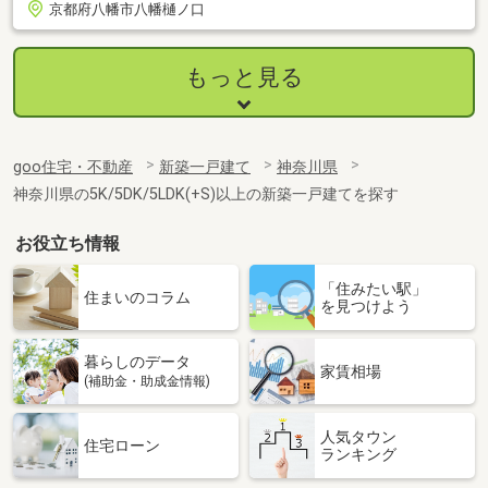
京都府八幡市八幡樋ノ口
もっと見る
goo住宅・不動産
新築一戸建て
神奈川県
神奈川県の5K/5DK/5LDK(+S)以上の新築一戸建てを探す
お役立ち情報
「住みたい駅」
住まいのコラム
を見つけよう
暮らしのデータ
家賃相場
(補助金・助成金情報)
人気タウン
住宅ローン
ランキング