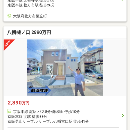
京阪本線 光善寺駅 徒歩21分
京阪本線 枚方市駅 徒歩26分
大阪府枚方市菊丘町
八幡樋ノ口 2890万円
2,890
万円
京阪本線 淀駅 バス8分/藤和田 停歩10分
京阪本線 淀駅 徒歩33分
京阪男山ケーブル ケーブル八幡宮口駅 徒歩41分