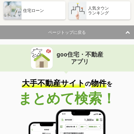
人気タウン
住宅ローン
ランキング
ページトップに戻る
goo住宅・不動産
アプリ
大手不動産サイト
物件
の
を
まとめて検索！