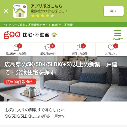
アプリ版はこちら
開く
複数社の物件を探せる！
NTTグループ運営の不動産総合サイト goo住宅・不動産
0
0
0
0
最近検索した条件
最近見た物件
保存した条件
お気に入り
広島県の5K/5DK/5LDK(+S)以上の新築一戸建
て・分譲住宅を探す
該当物件数46件
お気に入りの間取りで暮らしたい
5K/5DK/5LDK以上の新築一戸建て