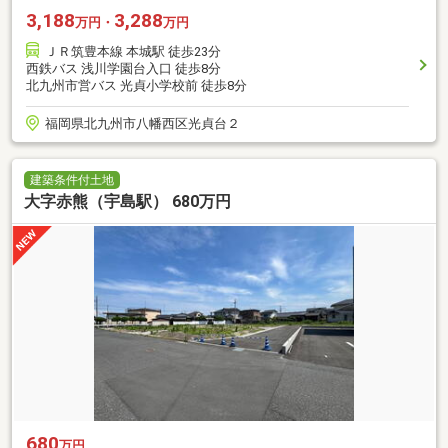
3,188
3,288
万円・
万円
ＪＲ筑豊本線 本城駅 徒歩23分
西鉄バス 浅川学園台入口 徒歩8分
北九州市営バス 光貞小学校前 徒歩8分
福岡県北九州市八幡西区光貞台２
建築条件付土地
大字赤熊（宇島駅） 680万円
680
万円