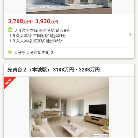
3,780
3,930
万円～
万円
ＪＲ久大本線 南大分駅 徒歩8分
ＪＲ久大本線 古国府駅 徒歩31分
ＪＲ久大本線 賀来駅 徒歩35分
大分県大分市田中町２
光貞台２（本城駅） 3188万円・3288万円