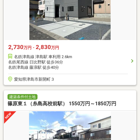
2,730
2,830
万円・
万円
名鉄津島線 津島駅 車利用 2.6km
名鉄尾西線 日比野駅 徒歩36分
名鉄津島線 藤浪駅 徒歩40分
愛知県津島市新開町３
建築条件付土地
篠原東１（糸島高校前駅） 1550万円～1850万円