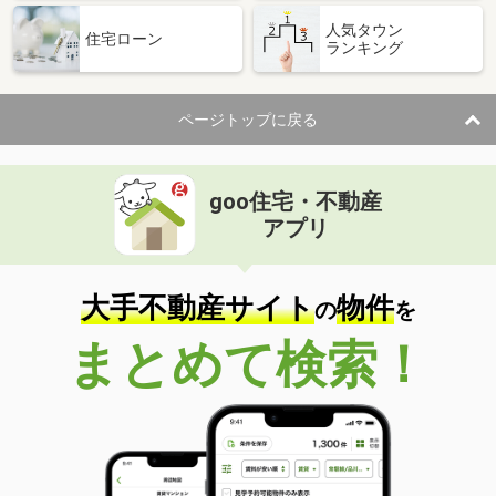
人気タウン
住宅ローン
ランキング
ページトップに戻る
goo住宅・不動産
アプリ
大手不動産サイト
物件
の
を
まとめて検索！