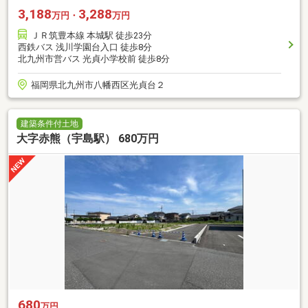
3,188
3,288
万円・
万円
ＪＲ筑豊本線 本城駅 徒歩23分
西鉄バス 浅川学園台入口 徒歩8分
北九州市営バス 光貞小学校前 徒歩8分
福岡県北九州市八幡西区光貞台２
建築条件付土地
大字赤熊（宇島駅） 680万円
680
万円