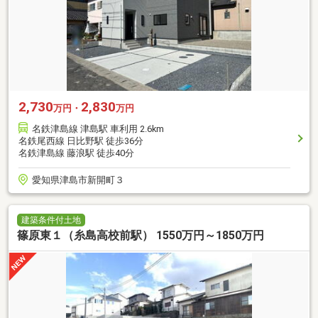
2,730
2,830
万円・
万円
名鉄津島線 津島駅 車利用 2.6km
名鉄尾西線 日比野駅 徒歩36分
名鉄津島線 藤浪駅 徒歩40分
愛知県津島市新開町３
建築条件付土地
篠原東１（糸島高校前駅） 1550万円～1850万円