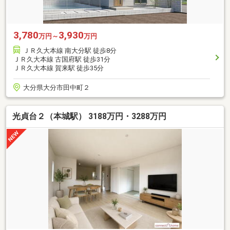
3,780
3,930
万円～
万円
ＪＲ久大本線 南大分駅 徒歩8分
ＪＲ久大本線 古国府駅 徒歩31分
ＪＲ久大本線 賀来駅 徒歩35分
大分県大分市田中町２
光貞台２（本城駅） 3188万円・3288万円