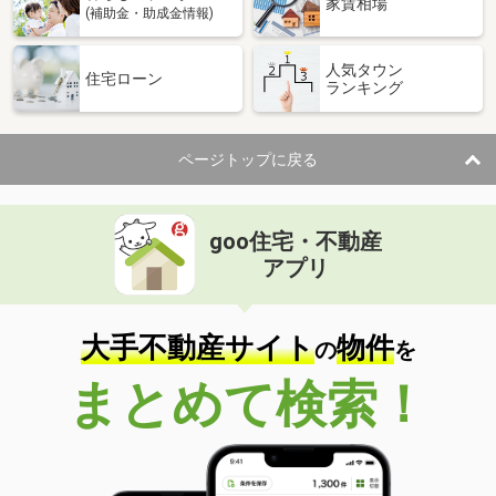
家賃相場
(補助金・助成金情報)
人気タウン
住宅ローン
ランキング
ページトップに戻る
goo住宅・不動産
アプリ
大手不動産サイト
物件
の
を
まとめて検索！