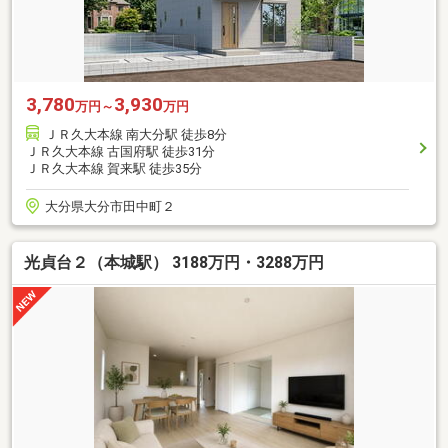
3,780
3,930
万円～
万円
ＪＲ久大本線 南大分駅 徒歩8分
ＪＲ久大本線 古国府駅 徒歩31分
ＪＲ久大本線 賀来駅 徒歩35分
大分県大分市田中町２
光貞台２（本城駅） 3188万円・3288万円