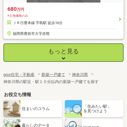
680
万円
※土地価格のみ
ＪＲ日豊本線 宇島駅 徒歩16分
福岡県豊前市大字赤熊
もっと見る
goo住宅・不動産
新築一戸建て
神奈川県
神奈川県の駅近・駅１０分以内の新築一戸建てを探す
お役立ち情報
「住みたい駅」
住まいのコラム
を見つけよう
暮らしのデータ