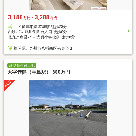
3,188
3,288
万円・
万円
ＪＲ筑豊本線 本城駅 徒歩23分
西鉄バス 浅川学園台入口 徒歩8分
北九州市営バス 光貞小学校前 徒歩8分
福岡県北九州市八幡西区光貞台２
建築条件付土地
大字赤熊（宇島駅） 680万円