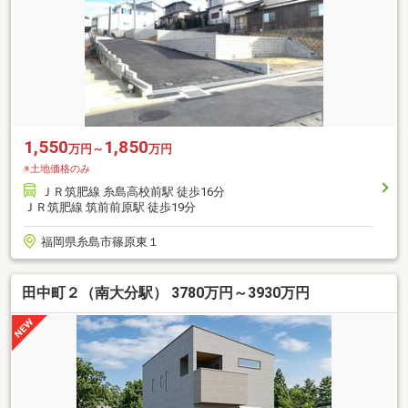
1,550
1,850
万円～
万円
※土地価格のみ
ＪＲ筑肥線 糸島高校前駅 徒歩16分
ＪＲ筑肥線 筑前前原駅 徒歩19分
福岡県糸島市篠原東１
田中町２（南大分駅） 3780万円～3930万円