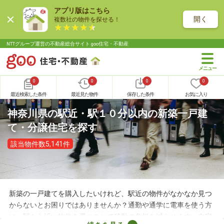
アプリ版はこちら
開く
複数社の物件を探せる！
NTTグループ運営の不動産総合サイト goo住宅・不動産
0
0
0
0
最近検索した条件
最近見た物件
保存した条件
お気に入り
神奈川県の駅近・駅１０分以内の新築一戸建
て・分譲住宅を探す
該当物件数5,141件
新築の一戸建てを購入したいけれど、駅近の物件がなかなか見つ
からないとお困りではありませんか？通勤や通学に電車を使う方
は、駅から近い物件を選ぶことで移動の負担を減らせます。自宅