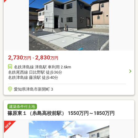
2,730
2,830
万円・
万円
名鉄津島線 津島駅 車利用 2.6km
名鉄尾西線 日比野駅 徒歩36分
名鉄津島線 藤浪駅 徒歩40分
愛知県津島市新開町３
建築条件付土地
篠原東１（糸島高校前駅） 1550万円～1850万円