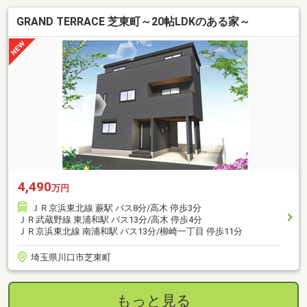
GRAND TERRACE 芝東町～20帖LDKのある家～
4,490
万円
ＪＲ京浜東北線 蕨駅 バス8分/高木 停歩3分
ＪＲ武蔵野線 東浦和駅 バス13分/高木 停歩4分
ＪＲ京浜東北線 南浦和駅 バス13分/柳崎一丁目 停歩11分
埼玉県川口市芝東町
もっと見る