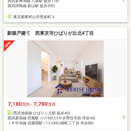
西武多摩湖線 八坂駅 徒歩17分
西武拝島線 萩山駅 徒歩20分
東京都東村山市恩多町３
新築戸建て 西東京市ひばりが丘北4丁目
7,180
7,780
万円・
万円
西武池袋線 ひばりヶ丘駅 徒歩4分
西武新宿線 田無駅 バス9分/けやき野住宅前 停歩4分
ＪＲ中央線 武蔵境駅 バス24分/緑町二丁目 停歩8分