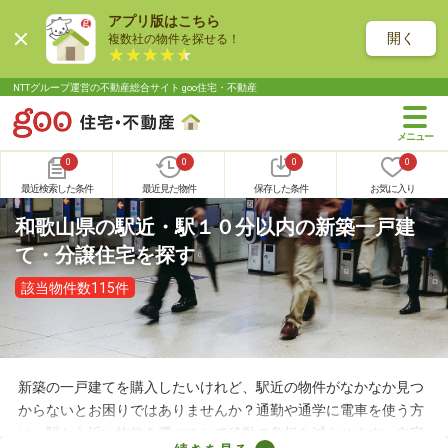
アプリ版はこちら
開く
複数社の物件を探せる！
NTTグループ運営の不動産総合サイト goo住宅・不動産
0
0
0
0
最近検索した条件
最近見た物件
保存した条件
お気に入り
和歌山県の駅近・駅１０分以内の新築一戸建
て・分譲住宅を探す
該当物件数115件
新築の一戸建てを購入したいけれど、駅近の物件がなかなか見つ
からないとお困りではありませんか？通勤や通学に電車を使う方
は、駅から近い物件を選ぶことで移動の負担を減らせます。自宅