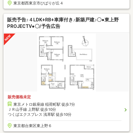
東京都西東京市ひばりが丘４
販売予告♪４LDK+RB+車庫付き♪新築戸建♪〇●東上野
PROJECTⅤ●〇/予告広告
販売価格未定
東京メトロ銀座線 稲荷町駅 徒歩7分
ＪＲ山手線 上野駅 徒歩10分
つくばエクスプレス 浅草駅 徒歩10分
東京都台東区東上野６