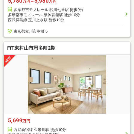
5,780
5,980
万円～
万円
多摩都市モノレール 砂川七番駅 徒歩9分
多摩都市モノレール 泉体育館駅 徒歩10分
西武拝島線 玉川上水駅 徒歩19分
東京都立川市幸町５
FiT東村山市恩多町2期
5,699
万円
西武新宿線 久米川駅 徒歩10分