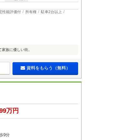
宅性能評価付
所有権
駐車2台以上
て家族に優しい街。
資料をもらう（無料）
299万円
歩9分