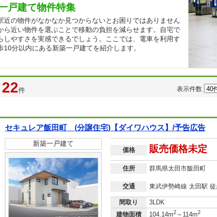
一戸建て物件特集
駅近の物件がなかなか見つからないとお困りではありません
から近い物件を選ぶことで移動の負担を減らせます。自宅で
らしやすさを実感できるでしょう。ここでは、電車を利用す
歩10分以内にある新築一戸建てを紹介します。
22
表示件数
件
セキュレア飯田町 (分譲住宅)【ダイワハウス】/予告広告
新築一戸建て
販売価格未定
価格
住所
群馬県太田市飯田町
交通
東武伊勢崎線 太田駅 徒
間取り
3LDK
2
2
建物面積
104.14m
～114m