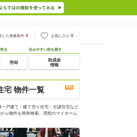
0
0
存した検索条件
お気に入り
売る
住みやすい街を探す
助成金
売却
情報
住宅 物件一覧
譲一戸建て・建て売り住宅・分譲住宅など
件から物件を簡単検索。理想のマイホーム