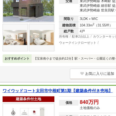
交通
東武伊勢崎線 木崎駅 徒
東武伊勢崎線 細谷駅 徒
東武伊勢崎線 世良田駅 
間取り
3LDK＋WIC
2
建物面積
104.33m
（31.55坪）
総戸数
4戸
所有権
駐車2台以上
カウンターキッ
ウォークインクローゼット
おすすめポイント
【宝泉南小まで徒歩約12分】駅・スーパー・公園近くの整
お気に入りに追加
ワイウッドコート太田市中根町第1期【建築条件付き売地】
建築条件付土地
840万円
価格
土地価格のみ