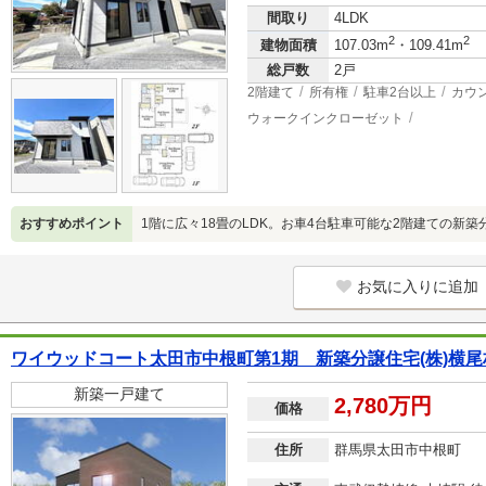
間取り
4LDK
2
2
建物面積
107.03m
・109.41m
総戸数
2戸
2階建て
所有権
駐車2台以上
カウ
ウォークインクローゼット
おすすめポイント
1階に広々18畳のLDK。お車4台駐車可能な2階建ての新
お気に入りに追加
ワイウッドコート太田市中根町第1期 新築分譲住宅(株)横尾
新築一戸建て
2,780万円
価格
住所
群馬県太田市中根町