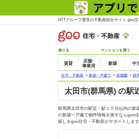
NTTグループ運営の不動産総合サイト goo
借りる
マンションを買う
店舗･
賃貸
新築
中
事業用
住宅・不動産
>
新築一戸建て
>
首都圏
>
群
太田市(群馬県) の
群馬県太田市の駅近・駅１０分以内の新
の新築一戸建て物件情報を探すならgo
探しをgoo住宅・不動産がサポートしま