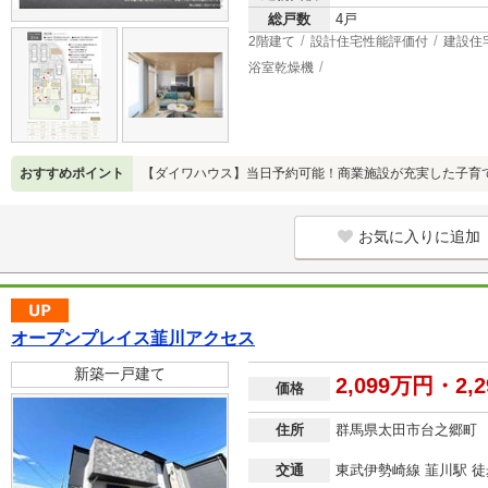
総戸数
4戸
2階建て
設計住宅性能評価付
建設住
浴室乾燥機
おすすめポイント
【ダイワハウス】当日予約可能！商業施設が充実した子育
お気に入りに追加
オープンプレイス韮川アクセス
新築一戸建て
2,099万円・2,
価格
住所
群馬県太田市台之郷町
交通
東武伊勢崎線 韮川駅 徒