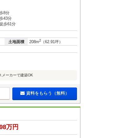
歩8分
歩43分
徒歩61分
2
土地面積
208m
（62.91坪）
スメーカーで建築OK
資料をもらう（無料）
598万円