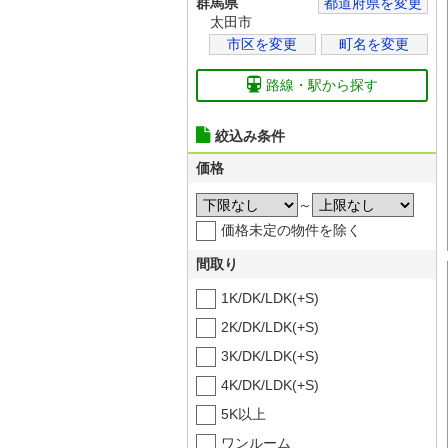
群馬県
都道府県を変更
太田市
市区を変更
町名を変更
路線・駅から探す
絞込み条件
価格
～
価格未定の物件を除く
間取り
1K/DK/LDK(+S)
2K/DK/LDK(+S)
3K/DK/LDK(+S)
4K/DK/LDK(+S)
5K以上
ワンルーム