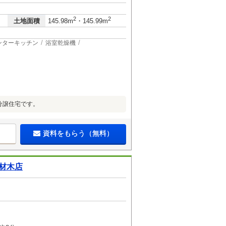
2
2
土地面積
145.98m
・145.99m
ンターキッチン
浴室乾燥機
築分譲住宅です。
資料をもらう（無料）
材木店