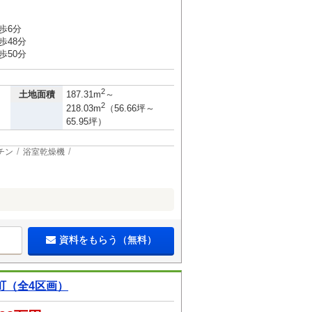
歩6分
歩48分
歩50分
2
土地面積
187.31m
～
2
218.03m
（56.66坪～
65.95坪）
チン
浴室乾燥機
資料をもらう（無料）
町（全4区画）