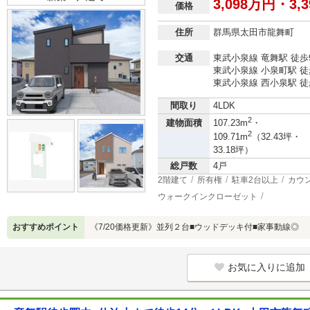
3,098万円・3,
価格
住所
群馬県太田市龍舞町
交通
東武小泉線 竜舞駅 徒歩
東武小泉線 小泉町駅 徒
東武小泉線 西小泉駅 徒
間取り
4LDK
2
建物面積
107.23m
・
2
109.71m
（32.43坪・
33.18坪）
総戸数
4戸
2階建て
所有権
駐車2台以上
カウ
ウォークインクローゼット
おすすめポイント
《7/20価格更新》並列２台■ウッドデッキ付■家事動線◎
お気に入りに追加