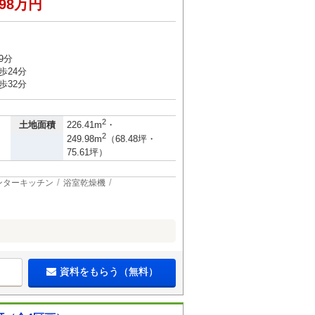
398万円
9分
歩24分
歩32分
2
土地面積
226.41m
・
2
249.98m
（68.48坪・
75.61坪）
ンターキッチン
浴室乾燥機
資料をもらう（無料）