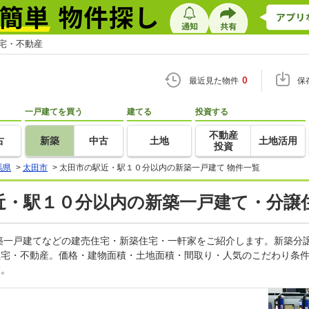
住宅・不動産
0
最近見た物件
保
一戸建てを買う
建てる
投資する
不動産
古
新築
中古
土地
土地活用
投資
馬県
>
太田市
>
太田市の駅近・駅１０分以内の新築一戸建て 物件一覧
駅近・駅１０分以内の新築一戸建て・分譲
築一戸建てなどの建売住宅・新築住宅・一軒家をご紹介します。新築分
o住宅・不動産。価格・建物面積・土地面積・間取り・人気のこだわり条
す。