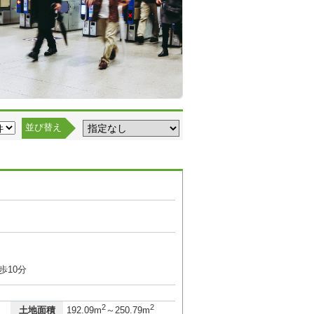
並び替え
歩10分
2
2
土地面積
192.09m
～250.79m