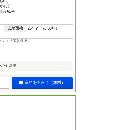
歩8分
歩43分
徒歩61分
2
土地面積
254m
（76.83坪）
チン
浴室乾燥機
った住環境
資料をもらう（無料）