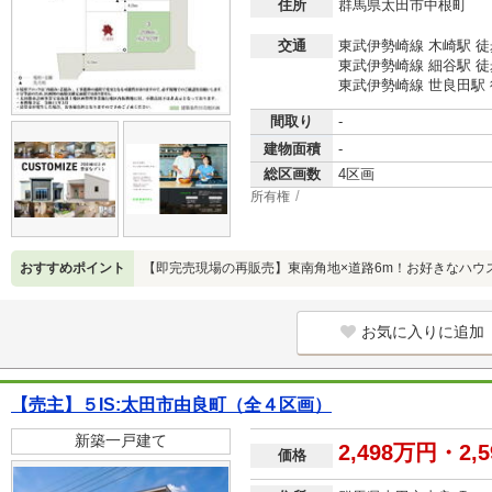
住所
群馬県太田市中根町
交通
東武伊勢崎線 木崎駅 徒
東武伊勢崎線 細谷駅 徒
東武伊勢崎線 世良田駅 
間取り
-
建物面積
-
総区画数
4区画
所有権
おすすめポイント
【即完売現場の再販売】東南角地×道路6m！お好きなハウ
お気に入りに追加
【売主】５IS:太田市由良町（全４区画）
新築一戸建て
2,498万円・2,
価格