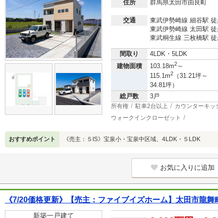
住所
群馬県太田市由良町
交通
東武伊勢崎線 細谷駅 徒
東武伊勢崎線 太田駅 徒
東武桐生線 三枚橋駅 徒
間取り
4LDK・5LDK
2
建物面積
103.18m
～
2
115.1m
（31.21坪～
34.81坪）
総戸数
3戸
所有権
駐車2台以上
カウンターキッ
ウォークインクローゼット
おすすめポイント
《売主：５IS》宝泉小・宝泉中区域、4LDK・５LDK
お気に入りに追加
《7/20価格更新》【売主：ファイブイズホーム】太田市龍舞
新築一戸建て