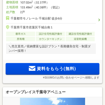
建物面積
2
107.02m
（32.37坪）
土地面積
2
133.49m
（40.38坪）（登記）
総戸数
2戸
千葉都市モノレール 千城台駅 徒歩6分
千葉県千葉市若葉区千城台南１
都市ガス
設計住宅性能評価付
建設住宅性能評価付
所有権
カウンターキッチン
浴室乾燥機
＼売主直売／収納豊富な設計プラン＊長期優良住宅・制震ダ
ンパー採用！
資料をもらう(無料)
※SUUMOのお問い合わせページへ移動します
オープンプレイス千葉寺アベニュー