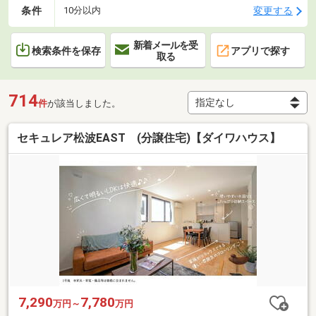
条件
変更する
10分以内
新着メールを受
検索条件を保存
アプリで探す
取る
714
件
が該当しました。
セキュレア松波EAST (分譲住宅)【ダイワハウス】
7,290
7,780
万円～
万円