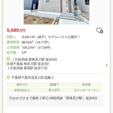
5,680
万円
間取り
2LDK+3S（納戸）モデルハウス公開中！
建物面積
2
88.32m
（26.71坪）
土地面積
2
104.27m
（31.54坪）
総戸数
3戸
ＪＲ総武線 新検見川駅 徒歩6分
京成千葉線 検見川駅 徒歩5分
ＪＲ総武線 幕張駅 徒歩17分
千葉県千葉市花見川区花園２
都市ガス
2階建て
所有権
駐車2台以上
即入居可
カウンターキッチン
◇おかげさまで最終１邸◇JR総武線「新検見川駅」徒歩6分