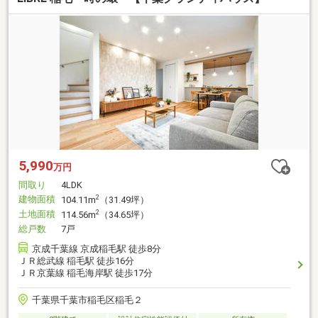
5,990
万円
間取り
4LDK
建物面積
2
104.11m
（31.49坪）
土地面積
2
114.56m
（34.65坪）
総戸数
7戸
京成千葉線 京成稲毛駅 徒歩8分
ＪＲ総武線 稲毛駅 徒歩16分
ＪＲ京葉線 稲毛海岸駅 徒歩17分
千葉県千葉市稲毛区稲毛２