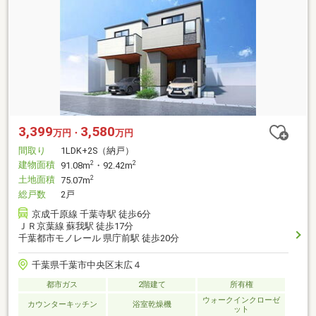
3,399
3,580
万円・
万円
間取り
1LDK+2S（納戸）
建物面積
2
2
91.08m
・92.42m
土地面積
2
75.07m
総戸数
2戸
京成千原線 千葉寺駅 徒歩6分
ＪＲ京葉線 蘇我駅 徒歩17分
千葉都市モノレール 県庁前駅 徒歩20分
千葉県千葉市中央区末広４
都市ガス
2階建て
所有権
ウォークインクローゼ
カウンターキッチン
浴室乾燥機
ット