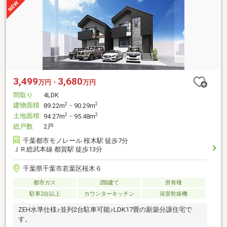
3,499
3,680
万円・
万円
間取り
4LDK
建物面積
2
2
89.22m
・90.29m
土地面積
2
2
94.27m
・95.48m
総戸数
2戸
千葉都市モノレール 桜木駅 徒歩7分
ＪＲ総武本線 都賀駅 徒歩13分
千葉県千葉市若葉区桜木６
都市ガス
2階建て
所有権
駐車2台以上
カウンターキッチン
浴室乾燥機
ZEH水準仕様♪並列2台駐車可能♪LDK17畳の新築分譲住宅で
す。