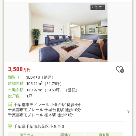
3,588
万円
間取り
3LDK+S（納戸）
建物面積
2
105.12m
（31.79坪）
土地面積
2
130.92m
（39.60坪）（登記）
総戸数
1戸
千葉都市モノレール 小倉台駅 徒歩4分
千葉都市モノレール 千城台北駅 徒歩10分
千葉都市モノレール 桜木駅 徒歩21分
千葉県千葉市若葉区小倉台３
都市ガス
2階建て
所有権