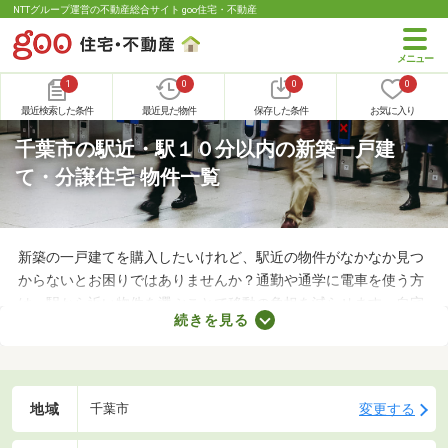
NTTグループ運営の不動産総合サイト goo住宅・不動産
1
0
0
0
最近検索した条件
最近見た物件
保存した条件
お気に入り
千葉市の駅近・駅１０分以内の新築一戸建
て・分譲住宅 物件一覧
新築の一戸建てを購入したいけれど、駅近の物件がなかなか見つ
からないとお困りではありませんか？通勤や通学に電車を使う方
は、駅から近い物件を選ぶことで移動の負担を減らせます。自宅
続きを見る
でゆっくりできる時間が増えるので、暮らしやすさを実感できる
でしょう。ここでは、電車を利用する機会が多い方におすすめの
駅から徒歩10分以内にある新築一戸建てを紹介します。
地域
変更する
千葉市