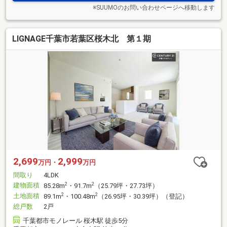
※SUUMOのお問い合わせページへ移動します
LIGNAGE千葉市若葉区桜木北 第１期
2,699
2,999
万円・
万円
間取り
4LDK
建物面積
2
2
85.28m
・91.7m
（25.79坪・27.73坪）
土地面積
2
2
89.1m
・100.48m
（26.95坪・30.39坪）（登記）
総戸数
2戸
千葉都市モノレール 桜木駅 徒歩5分