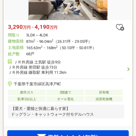
3,290
4,190
万円・
万円
間取り
3LDK～4LDK
建物面積
2
2
87m
・96.04m
（26.31坪・29.05坪）
土地面積
2
2
165.63m
・168m
（50.10坪・50.81坪）
総戸数
68戸
ＪＲ外房線 土気駅 徒歩9分
ＪＲ外房線 誉田駅 徒歩73分
ＪＲ外房線 鎌取駅 車利用 11.2km
千葉県千葉市緑区高津戸町
都市ガス
2階建て
所有権
駐車2台以上
オール電化
浴室乾燥機
【愛犬・愛猫と快適に暮らす家】
ドッグラン・キャットウォーク付モデルハウス