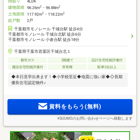
間取り
4LDK
建物面積
2
2
96.26m
・96.88m
土地面積
2
2
117.92m
・118.22m
総戸数
2戸
千葉都市モノレール 千城台駅 徒歩6分
千葉都市モノレール 千城台北駅 徒歩6分
千葉都市モノレール 小倉台駅 徒歩18分
千葉県千葉市若葉区千城台北１
都市ガス
2階建て
設計住宅性能評価付
建設住宅性能評価付
所有権
駐車2台以上
◆本日見学出来ます！◆小学校至近◆地震に強い家◆◇長期
優良住宅認定物件♪
資料をもらう(無料)
※SUUMOのお問い合わせページへ移動します