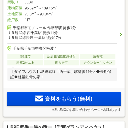
間取り
3LDK
建物面積
2
2
95.52m
～109.15m
土地面積
2
2
73.5m
～93.84m
総戸数
3戸
千葉都市モノレール 作草部駅 徒歩7分
ＪＲ総武線 西千葉駅 徒歩11分
ＪＲ総武線快速 千葉駅 徒歩17分
千葉県千葉市中央区松波４
2階建て
設計住宅性能評価付
所有権
駐車2台以上
即入居可
カウンターキッチン
【ダイワハウス】JR総武線「西千葉」駅徒歩11分♪ ◆長期保
証◆軽量鉄骨の家！
資料をもらう(無料)
※SUUMOのお問い合わせページへ移動します
LIBRE 稲毛ー時の環ー【千葉グランディハウス】