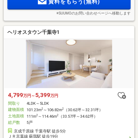
資料をもらう(無料)
※SUUMOのお問い合わせページへ移動します
ヘリオスタウン千葉寺1
4,799
5,399
万円～
万円
間取り
4LDK～5LDK
建物面積
2
2
101.23m
～106.82m
（30.62坪～32.31坪）
土地面積
2
2
111m
～114.46m
（33.57坪～34.62坪）
総戸数
5戸
京成千原線 千葉寺駅 徒歩5分
ＪＲ京葉線 蘇我駅 徒歩19分