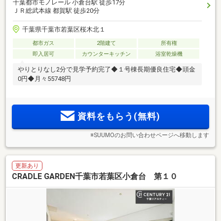
千葉都市モノレール 小倉台駅 徒歩17分
ＪＲ総武本線 都賀駅 徒歩20分
千葉県千葉市若葉区桜木北１
都市ガス
2階建て
所有権
即入居可
カウンターキッチン
浴室乾燥機
やりとりなし2分で見学予約完了◆１号棟長期優良住宅◆頭金
0円◆月々55748円
資料をもらう(無料)
※SUUMOのお問い合わせページへ移動します
更新あり
CRADLE GARDEN千葉市若葉区小倉台 第１０