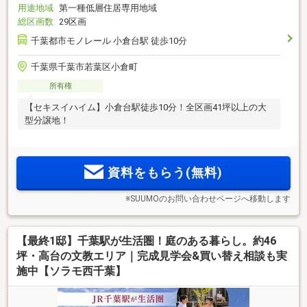
用途地域
第一種低層住居専用地域
総区画数
29区画
千葉都市モノレール 小倉台駅 徒歩10分
千葉県千葉市若葉区小倉町
所有権
【セキスイハイム】小倉台駅徒歩10分！全区画41坪以上の大
型分譲地！
資料をもらう(無料)
※SUUMOのお問い合わせページへ移動します
【最終1邸】千葉駅が生活圏！庭のある暮らし。約46
坪・高台の文教エリア｜完成見学会&買い替え相談も実
施中【ソラモ西千葉】