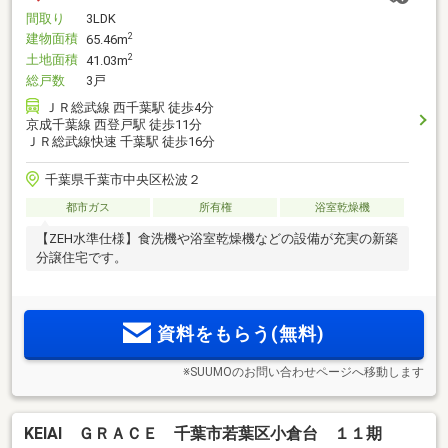
間取り
3LDK
建物面積
2
65.46m
土地面積
2
41.03m
総戸数
3戸
ＪＲ総武線 西千葉駅 徒歩4分
京成千葉線 西登戸駅 徒歩11分
ＪＲ総武線快速 千葉駅 徒歩16分
千葉県千葉市中央区松波２
都市ガス
所有権
浴室乾燥機
【ZEH水準仕様】食洗機や浴室乾燥機などの設備が充実の新築
分譲住宅です。
資料をもらう(無料)
※SUUMOのお問い合わせページへ移動します
KEIAI ＧＲＡＣＥ 千葉市若葉区小倉台 １１期