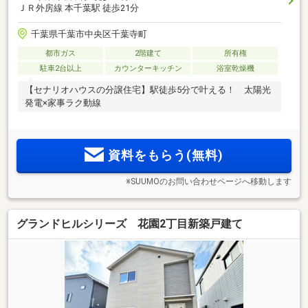
ＪＲ外房線 本千葉駅 徒歩21分
千葉県千葉市中央区千葉寺町
都市ガス
2階建て
所有権
駐車2台以上
カウンターキッチン
浴室乾燥機
【セナリオハウスの分譲住宅】駅徒歩5分で叶える！ 太陽光
発電×家事ラク動線
資料をもらう(無料)
※SUUMOのお問い合わせページへ移動します
グランドヒルシリーズ 花園2丁目新築戸建て