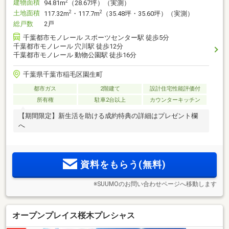
建物面積
2
94.81m
（28.67坪）（実測）
土地面積
2
2
117.32m
・117.7m
（35.48坪・35.60坪）（実測）
総戸数
2戸
千葉都市モノレール スポーツセンター駅 徒歩5分
千葉都市モノレール 穴川駅 徒歩12分
千葉都市モノレール 動物公園駅 徒歩16分
千葉県千葉市稲毛区園生町
都市ガス
2階建て
設計住宅性能評価付
所有権
駐車2台以上
カウンターキッチン
【期間限定】新生活を助ける成約特典の詳細はプレゼント欄
へ
資料をもらう(無料)
※SUUMOのお問い合わせページへ移動します
オープンプレイス桜木プレシャス