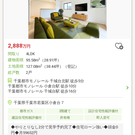
2,888
万円
間取り
4LDK
建物面積
2
95.58m
（28.91坪）
土地面積
2
127.08m
（38.44坪）（登記）
総戸数
2戸
千葉都市モノレール 千城台北駅 徒歩5分
千葉都市モノレール 小倉台駅 徒歩10分
千葉都市モノレール 千城台駅 徒歩16分
千葉県千葉市若葉区小倉台７
都市ガス
2階建て
設計住宅性能評価付
建設住宅性能評価付
所有権
即入居可
◆やりとりなし2分で見学予約完了◆住宅ローン強い◆頭金0
円◆月59652円