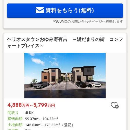
資料をもらう(無料)
※SUUMOのお問い合わせページへ移動します
ヘリオスタウンおゆみ野有吉 ～陽だまりの街 コンフ
ォートプレイス～
4,888
5,799
万円～
万円
間取り
4LDK
建物面積
2
2
99.37m
～104.33m
土地面積
2
2
145.03m
～173.33m
（登記）