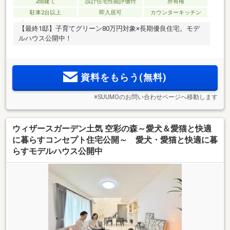
2階建て
設計住宅性能評価付
所有権
駐車2台以上
即入居可
カウンターキッチン
【最終1邸】子育てグリーン80万円対象×長期優良住宅。モデ
ルハウス公開中！
資料をもらう(無料)
※SUUMOのお問い合わせページへ移動します
ウィザースガーデン土気 空彩の森～愛犬＆愛猫と快適
に暮らすコンセプト住宅公開～ 愛犬・愛猫と快適に暮
らすモデルハウス公開中