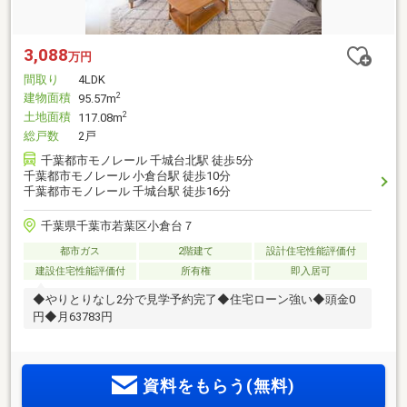
3,088
万円
間取り
4LDK
建物面積
2
95.57m
土地面積
2
117.08m
総戸数
2戸
千葉都市モノレール 千城台北駅 徒歩5分
千葉都市モノレール 小倉台駅 徒歩10分
千葉都市モノレール 千城台駅 徒歩16分
千葉県千葉市若葉区小倉台７
都市ガス
2階建て
設計住宅性能評価付
建設住宅性能評価付
所有権
即入居可
◆やりとりなし2分で見学予約完了◆住宅ローン強い◆頭金0
円◆月63783円
資料をもらう(無料)