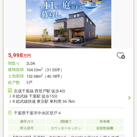
5,998
万円
間取り
2LDK
建物面積
2
104.33m
（31.55坪）
土地面積
2
152.68m
（46.18坪）
総戸数
3戸
京成千葉線 西登戸駅 徒歩4分
ＪＲ総武線 千葉駅 徒歩15分
ＪＲ総武線快速 東京駅 車利用 36.7km
千葉県千葉市中央区登戸４
都市ガス
2階建て
所有権
即入居可
カウンターキッチン
浴室乾燥機