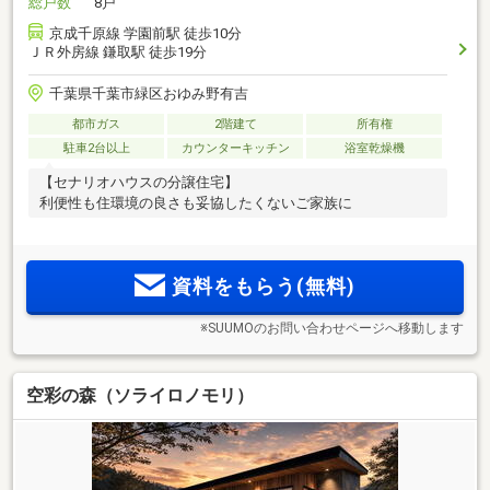
総戸数
8戸
京成千原線 学園前駅 徒歩10分
ＪＲ外房線 鎌取駅 徒歩19分
千葉県千葉市緑区おゆみ野有吉
都市ガス
2階建て
所有権
駐車2台以上
カウンターキッチン
浴室乾燥機
【セナリオハウスの分譲住宅】
利便性も住環境の良さも妥協したくないご家族に
資料をもらう(無料)
※SUUMOのお問い合わせページへ移動します
空彩の森（ソライロノモリ）