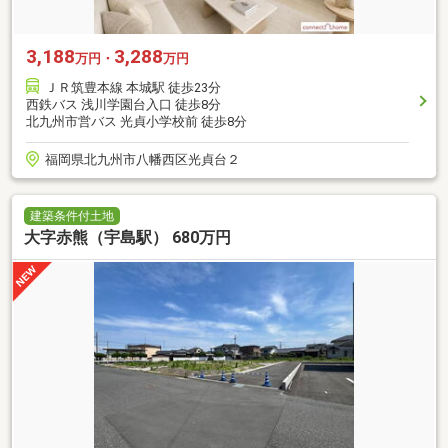
3,188
3,288
万円・
万円
ＪＲ筑豊本線 本城駅 徒歩23分
西鉄バス 浅川学園台入口 徒歩8分
北九州市営バス 光貞小学校前 徒歩8分
福岡県北九州市八幡西区光貞台２
建築条件付土地
大字赤熊（宇島駅） 680万円