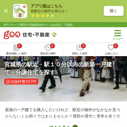
アプリ版はこちら
開く
複数社の物件を探せる！
NTTグループ運営の不動産総合サイト goo住宅・不動産
0
0
0
0
最近検索した条件
最近見た物件
保存した条件
お気に入り
宮城県の駅近・駅１０分以内の新築一戸建
て・分譲住宅を探す
該当物件数927件
新築の一戸建てを購入したいけれど、駅近の物件がなかなか見つ
からないとお困りではありませんか？通勤や通学に電車を使う方
は、駅から近い物件を選ぶことで移動の負担を減らせます。自宅