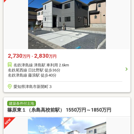
2,730
2,830
万円・
万円
名鉄津島線 津島駅 車利用 2.6km
名鉄尾西線 日比野駅 徒歩36分
名鉄津島線 藤浪駅 徒歩40分
愛知県津島市新開町３
建築条件付土地
篠原東１（糸島高校前駅） 1550万円～1850万円