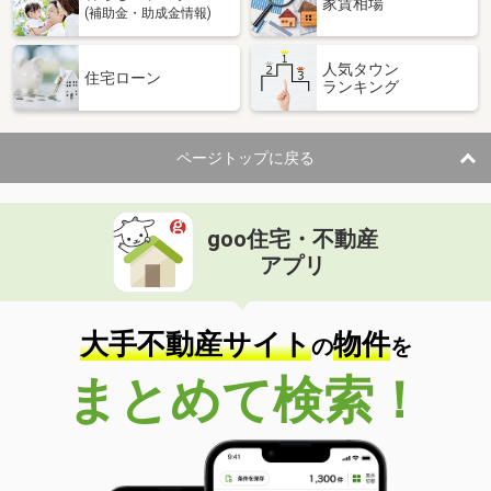
家賃相場
(補助金・助成金情報)
人気タウン
住宅ローン
ランキング
ページトップに戻る
goo住宅・不動産
アプリ
大手不動産サイト
物件
の
を
まとめて検索！