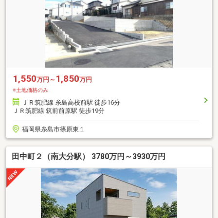
1,550
1,850
万円～
万円
※土地価格のみ
ＪＲ筑肥線 糸島高校前駅 徒歩16分
ＪＲ筑肥線 筑前前原駅 徒歩19分
福岡県糸島市篠原東１
田中町２（南大分駅） 3780万円～3930万円