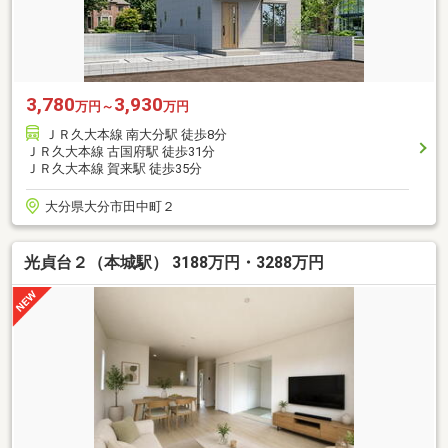
3,780
3,930
万円～
万円
ＪＲ久大本線 南大分駅 徒歩8分
ＪＲ久大本線 古国府駅 徒歩31分
ＪＲ久大本線 賀来駅 徒歩35分
大分県大分市田中町２
光貞台２（本城駅） 3188万円・3288万円