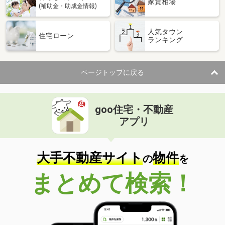
家賃相場
(補助金・助成金情報)
人気タウン
住宅ローン
ランキング
ページトップに戻る
goo住宅・不動産
アプリ
大手不動産サイト
物件
の
を
まとめて検索！