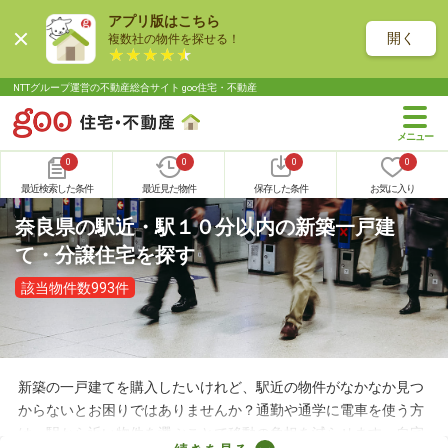
アプリ版はこちら
開く
複数社の物件を探せる！
NTTグループ運営の不動産総合サイト goo住宅・不動産
0
0
0
0
最近検索した条件
最近見た物件
保存した条件
お気に入り
奈良県の駅近・駅１０分以内の新築一戸建
て・分譲住宅を探す
該当物件数993件
新築の一戸建てを購入したいけれど、駅近の物件がなかなか見つ
からないとお困りではありませんか？通勤や通学に電車を使う方
は、駅から近い物件を選ぶことで移動の負担を減らせます。自宅