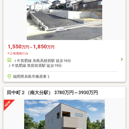
1,550
1,850
万円～
万円
※土地価格のみ
ＪＲ筑肥線 糸島高校前駅 徒歩16分
ＪＲ筑肥線 筑前前原駅 徒歩19分
福岡県糸島市篠原東１
田中町２（南大分駅） 3780万円～3930万円