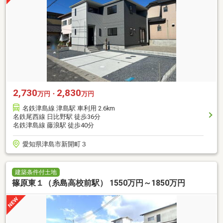
2,730
2,830
万円・
万円
名鉄津島線 津島駅 車利用 2.6km
名鉄尾西線 日比野駅 徒歩36分
名鉄津島線 藤浪駅 徒歩40分
愛知県津島市新開町３
建築条件付土地
篠原東１（糸島高校前駅） 1550万円～1850万円