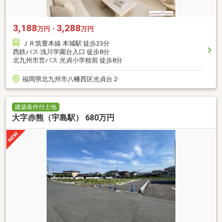
3,188
3,288
万円・
万円
ＪＲ筑豊本線 本城駅 徒歩23分
西鉄バス 浅川学園台入口 徒歩8分
北九州市営バス 光貞小学校前 徒歩8分
福岡県北九州市八幡西区光貞台２
建築条件付土地
大字赤熊（宇島駅） 680万円