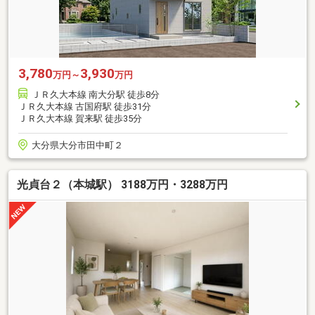
3,780
3,930
万円～
万円
ＪＲ久大本線 南大分駅 徒歩8分
ＪＲ久大本線 古国府駅 徒歩31分
ＪＲ久大本線 賀来駅 徒歩35分
大分県大分市田中町２
光貞台２（本城駅） 3188万円・3288万円