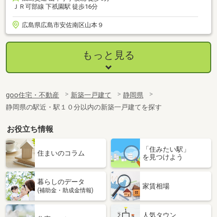
ＪＲ可部線 下祇園駅 徒歩16分
広島県広島市安佐南区山本９
もっと見る
goo住宅・不動産
新築一戸建て
静岡県
静岡県の駅近・駅１０分以内の新築一戸建てを探す
お役立ち情報
「住みたい駅」
住まいのコラム
を見つけよう
暮らしのデータ
家賃相場
(補助金・助成金情報)
人気タウン