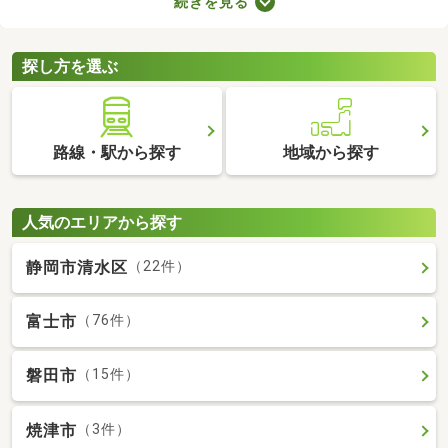
続きを見る
でゆっくりできる時間が増えるので、暮らしやすさを実感できる
でしょう。ここでは、電車を利用する機会が多い方におすすめの
駅から徒歩10分以内にある新築一戸建てを紹介します。
探し方を選ぶ
路線・駅から探す
地域から探す
人気のエリアから探す
静岡市清水区
（22件）
富士市
（76件）
磐田市
（15件）
焼津市
（3件）