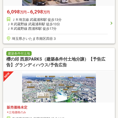
6,098
6,298
万円～
万円
ＪＲ埼京線 武蔵浦和駅 徒歩13分
ＪＲ武蔵野線 武蔵浦和駅 徒歩13分
ＪＲ武蔵野線 西浦和駅 徒歩17分
埼玉県さいたま市南区四谷３
建築条件付土地
櫻の邱 西原PARKS（建築条件付土地分譲）【予告広
告】グランディハウス/予告広告
販売価格未定
※土地価格のみ