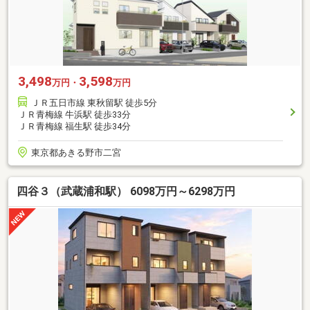
3,498
3,598
万円・
万円
ＪＲ五日市線 東秋留駅 徒歩5分
ＪＲ青梅線 牛浜駅 徒歩33分
ＪＲ青梅線 福生駅 徒歩34分
東京都あきる野市二宮
四谷３（武蔵浦和駅） 6098万円～6298万円