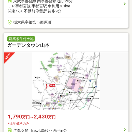
東武宇都宮線 南宇都宮駅 徒歩20分
ＪＲ宇都宮線 宇都宮駅 車利用 3.1km
関東バス 不動前停留所 徒歩9分
栃木県宇都宮市西原町
建築条件付土地
ガーデンタウン山本
1,790
2,430
万円～
万円
※土地価格のみ
広島交通 山本小学校北 徒歩8分