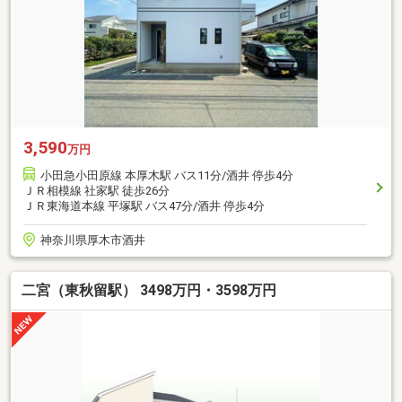
3,590
万円
小田急小田原線 本厚木駅 バス11分/酒井 停歩4分
ＪＲ相模線 社家駅 徒歩26分
ＪＲ東海道本線 平塚駅 バス47分/酒井 停歩4分
神奈川県厚木市酒井
二宮（東秋留駅） 3498万円・3598万円