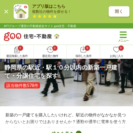
アプリ版はこちら
開く
複数社の物件を探せる！
NTTグループ運営の不動産総合サイト goo住宅・不動産
0
0
0
0
最近検索した条件
最近見た物件
保存した条件
お気に入り
静岡県の駅近・駅１０分以内の新築一戸建
て・分譲住宅を探す
該当物件数578件
新築の一戸建てを購入したいけれど、駅近の物件がなかなか見つ
からないとお困りではありませんか？通勤や通学に電車を使う方
は、駅から近い物件を選ぶことで移動の負担を減らせます。自宅