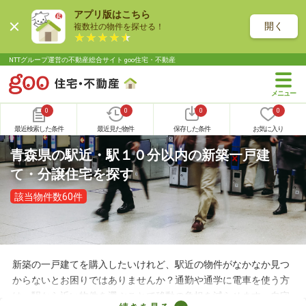
アプリ版はこちら
開く
複数社の物件を探せる！
NTTグループ運営の不動産総合サイト goo住宅・不動産
0
0
0
0
最近検索した条件
最近見た物件
保存した条件
お気に入り
青森県の駅近・駅１０分以内の新築一戸建
て・分譲住宅を探す
該当物件数60件
新築の一戸建てを購入したいけれど、駅近の物件がなかなか見つ
からないとお困りではありませんか？通勤や通学に電車を使う方
は、駅から近い物件を選ぶことで移動の負担を減らせます。自宅