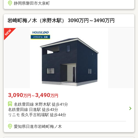
静岡県磐田市大泉町
岩崎町梅ノ木（米野木駅） 3090万円～3490万円
3,090
3,490
万円～
万円
名鉄豊田線 米野木駅 徒歩41分
名鉄豊田線 日進駅 徒歩43分
リニモ 長久手古戦場駅 徒歩44分
愛知県日進市岩崎町梅ノ木