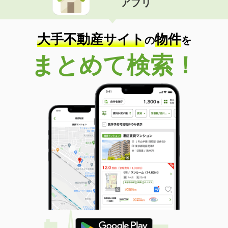
アプリ
大手不動産サイト
物件
の
を
まとめて検索！