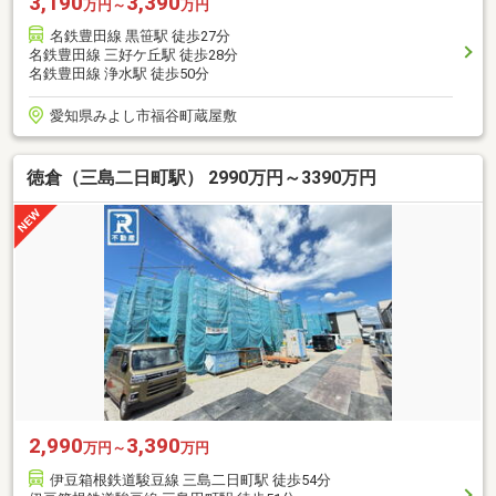
3,190
3,390
万円～
万円
名鉄豊田線 黒笹駅 徒歩27分
名鉄豊田線 三好ケ丘駅 徒歩28分
名鉄豊田線 浄水駅 徒歩50分
愛知県みよし市福谷町蔵屋敷
徳倉（三島二日町駅） 2990万円～3390万円
2,990
3,390
万円～
万円
伊豆箱根鉄道駿豆線 三島二日町駅 徒歩54分