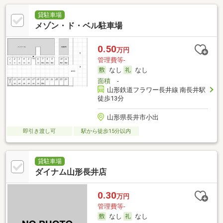
貸駐車場
メゾン・ド・ベル駐車場
0.50
万円
管理費等-
なし
なし
面積
-
山形鉄道フラワー長井線 南長井駅
徒歩13分
山形県長井市小出
即引き渡し可
駅から徒歩15分以内
貸駐車場
ダイナム山形長井店
0.30
万円
管理費等-
なし
なし