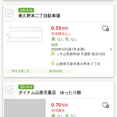
貸駐車場
東久野本二丁目駐車場
0.55
万円
管理費等なし
なし
なし
面積
-
2026年5月(築1年未満)
ＪＲ山形新幹線 天童駅 徒歩25分
山形県天童市東久野本２丁目
即引き渡し可
築1年以内
貸駐車場
ダイナム山形天童店 ゆったり館
0.70
万円
管理費等-
なし
なし