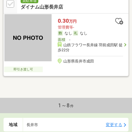
貸駐車場
ダイナム山形長井店
0.30
万円
管理費等-
なし
なし
面積
-
山鉄フラワー長井線 羽前成田駅 徒
歩22分
山形県長井市成田
即引き渡し可
1～8
件
地域
変更する
長井市