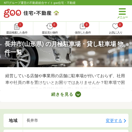
NTTグループ運営の不動産総合サイト goo住宅・不動産
1
0
0
0
最近検索した条件
最近見た物件
保存した条件
お気に入り
長井市(山形県) の月極駐車場・貸し駐車場 物
件一覧
経営している店舗や事業用の店舗に駐車場が付いておらず、社用
車や社員の車を置けないとお困りではありませんか？駐車場で困
ったときは、周辺の月極駐車場や貸し駐車場を探すことがおすす
続きを見る
め。店舗や事務所から近い場所に駐車スペースを確保できれば、
車への移動も楽に行えます。ここで月極駐車場・貸し駐車場を紹
介するので、立地をチェックしてみましょう。
地域
変更する
長井市