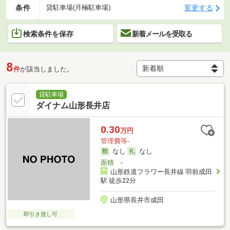
条件
変更する
貸駐車場(月極駐車場)
検索条件を保存
新着メールを受取る
8
件
が該当しました。
貸駐車場
ダイナム山形長井店
0.30
万円
管理費等-
なし
なし
面積
-
山形鉄道フラワー長井線 羽前成田
駅 徒歩22分
山形県長井市成田
即引き渡し可