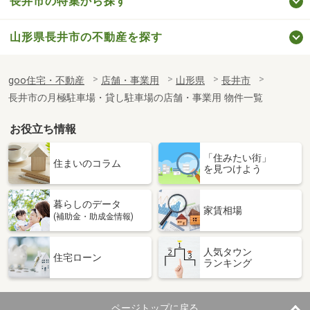
長井市の特集から探す
山形県長井市の不動産を探す
goo住宅・不動産
店舗・事業用
山形県
長井市
長井市の月極駐車場・貸し駐車場の店舗・事業用 物件一覧
お役立ち情報
「住みたい街」
住まいのコラム
を見つけよう
暮らしのデータ
家賃相場
(補助金・助成金情報)
人気タウン
住宅ローン
ランキング
ページトップに戻る