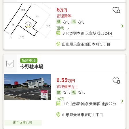
5
万円
管理費等-
なし
なし
面積
-
ＪＲ奥羽本線 天童駅 徒歩24分
山形県天童市鎌田本町３丁目
貸駐車場
今野駐車場
0.55
万円
管理費等なし
なし
なし
面積
-
ＪＲ山形新幹線 天童駅 徒歩22分
山形県天童市泉町１丁目
即引き渡し可