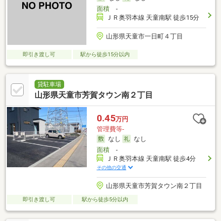
面積
-
ＪＲ奥羽本線 天童南駅 徒歩15分
山形県天童市一日町４丁目
即引き渡し可
駅から徒歩15分以内
貸駐車場
山形県天童市芳賀タウン南２丁目
0.45
万円
管理費等-
なし
なし
面積
-
ＪＲ奥羽本線 天童南駅 徒歩4分
その他の交通
山形県天童市芳賀タウン南２丁目
即引き渡し可
駅から徒歩5分以内