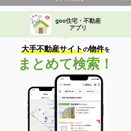
goo住宅・不動産
アプリ
大手不動産サイト
物件
の
を
まとめて検索！