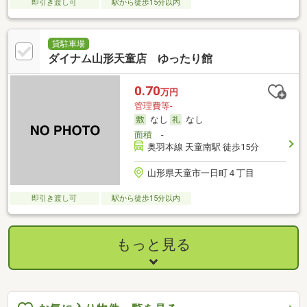
即引き渡し可
駅から徒歩15分以内
貸駐車場
ダイナム山形天童店 ゆったり館
0.70
万円
管理費等-
なし
なし
面積
-
奥羽本線 天童南駅 徒歩15分
山形県天童市一日町４丁目
即引き渡し可
駅から徒歩15分以内
もっと見る