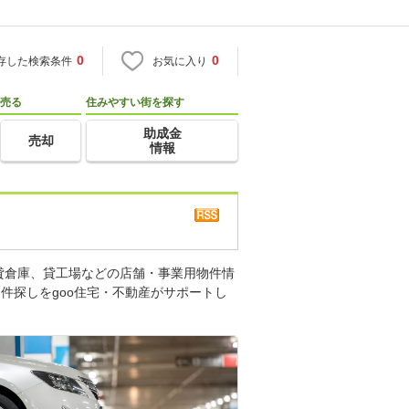
0
0
存した検索条件
お気に入り
売る
住みやすい街を探す
助成金
売却
情報
貸倉庫、貸工場などの店舗・事業用物件情
件探しをgoo住宅・不動産がサポートし