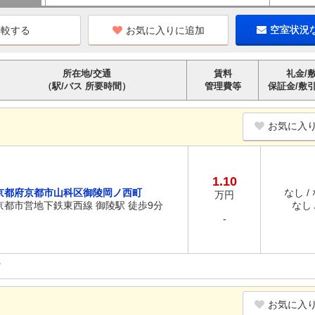
お気に入りに追加
空室状況
所在地/交通
賃料
礼金/
（駅/バス 所要時間）
管理費等
保証金/敷
お気に入
1.10
京都府京都市山科区御陵岡ノ西町
なし /
万円
京都市営地下鉄東西線 御陵駅 徒歩9分
なし /
-
お気に入