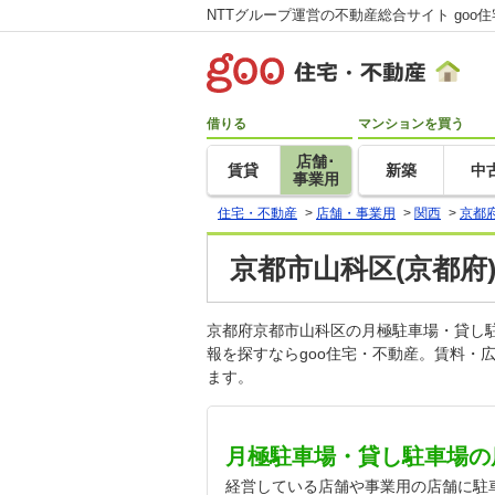
NTTグループ運営の不動産総合サイト goo
借りる
マンションを買う
店舗･
賃貸
新築
中
事業用
住宅・不動産
>
店舗・事業用
>
関西
>
京都
京都市山科区(京都府
京都府京都市山科区の月極駐車場・貸し
報を探すならgoo住宅・不動産。賃料・
ます。
月極駐車場・貸し駐車場の
経営している店舗や事業用の店舗に駐