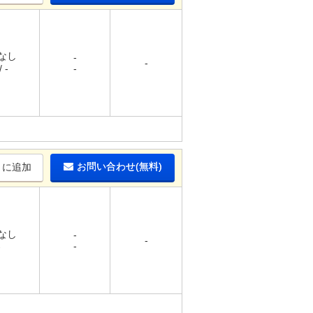
 なし
-
-
 -
-
お問い合わせ(無料)
りに追加
 なし
-
-
-
-