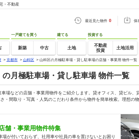
住宅・不動産
0
最近見た物件
保
一戸建てを買う
建てる
投資する
不動産
古
新築
中古
土地
土地活用
投資
府
>
京都市
>
山科区
>
山科区の月極駐車場・貸し駐車場の店舗・事業用 物件一覧
) の月極駐車場・貸し駐車場 物件一覧
駐車場などの店舗・事業用物件をご紹介します。貸オフィス、貸ビル、
広さ・間取り・写真・人気のこだわり条件から物件を簡単検索。理想の物
店舗・事業用物件特集
車場が付いておらず、社用車や社員の車を置けないとお困り